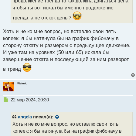
продолжение тренда то как должна двигаться цена
и
т
чтобы ты вот искал бы именно продолжение
а
тренда, а не отскок цены?
н
н
ы
Хоть и не ко мне вопрос, но вставлю свои пять
й
копеек: я бы натянула бы на график фибоначу в
п
сторону откату и размером с предыдущее движение.
о
с
И уже там на уровнях (50 или 65) искала бы
т
завершение отката и последующий за ним разворот
в тренд
Misterio
Н
22 мар 2024, 20:30
е
п
р
angela
писал(а):
о
Хоть и не ко мне вопрос, но вставлю свои пять
ч
копеек: я бы натянула бы на график фибоначу в
и