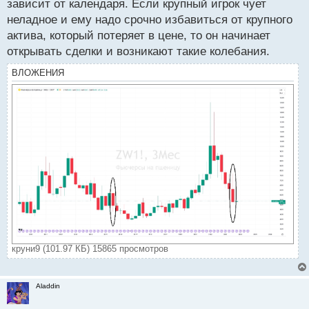
р
зависит от календаря. Если крупный игрок чует
о
неладное и ему надо срочно избавиться от крупного
ч
актива, который потеряет в цене, то он начинает
и
т
открывать сделки и возникают такие колебания.
а
ВЛОЖЕНИЯ
н
н
ы
й
п
о
с
т
круни9 (101.97 КБ) 15865 просмотров
Aladdin