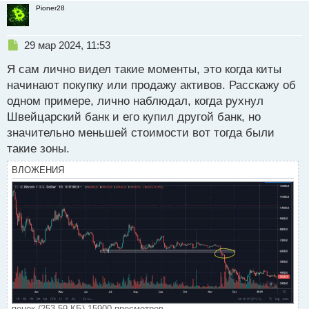
Pioner28
Н
29 мар 2024, 11:53
е
Я сам лично видел такие моменты, это когда киты
п
р
начинают покупку или продажу активов. Расскажу об
о
одном примере, лично наблюдал, когда рухнул
ч
Швейцарский банк и его купил другой банк, но
и
т
значительно меньшей стоимости вот тогда были
а
такие зоны.
н
н
ВЛОЖЕНИЯ
ы
й
п
о
с
т
пенек (253.59 КБ) 15900 просмотров