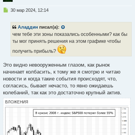
Н
30 мар 2024, 12:14
е
п
р
Аладдин
писал(а):
о
чем тебе эти зоны показались особенными? как бы
ч
ты мог принять решения на этом графике чтобы
и
т
получить прибыль?
а
н
н
Это видно невооруженным глазом, как рынок
ы
начинает колбасить, к тому же я смотрю и читаю
й
новости и когда такие события происходят, что,
п
согласись, бывает нечасто, то явно ожидаешь
о
с
колебаний, так как это достаточно крупный актив.
т
ВЛОЖЕНИЯ