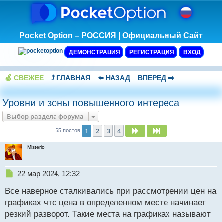
Pocket Option – РОССИЯ | Официальный Сайт
ДЕМОНСТРАЦИЯ
РЕГИСТРАЦИЯ
ВХОД
🍏
СВЕЖЕЕ
⤴️
ГЛАВНАЯ
⬅️
НАЗАД
ВПЕРЕД
➡️
Уровни и зоны повышенного интереса
Выбор раздела форума
1
2
3
4
След.
След.
65 постов
Misterio
Н
22 мар 2024, 12:32
е
Все наверное сталкивались при рассмотрении цен на
п
р
графиках что цена в определенном месте начинает
о
резкий разворот. Такие места на графиках называют
ч