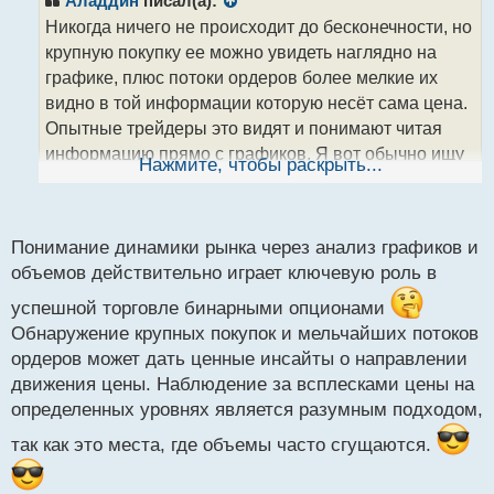
Аладдин
писал(а):
о
Никогда ничего не происходит до бесконечности, но
ч
крупную покупку ее можно увидеть наглядно на
и
т
графике, плюс потоки ордеров более мелкие их
а
видно в той информации которую несёт сама цена.
н
Опытные трейдеры это видят и понимают читая
н
информацию прямо с графиков. Я вот обычно ищу
ы
Нажмите, чтобы раскрыть...
й
эти всплески цены на уровнях потому что именно в
п
этих зонах любят кучковаться объемы, главное
о
только уметь увидеть подсказки и правильно их
с
Понимание динамики рынка через анализ графиков и
прочитать что нам в будущем может принести наш
т
объемов действительно играет ключевую роль в
потенциальный прогноз что именно в точке, зоне
начинается разворот, отскок или продолжение
успешной торговле бинарными опционами
Обнаружение крупных покупок и мельчайших потоков
движения.
ордеров может дать ценные инсайты о направлении
движения цены. Наблюдение за всплесками цены на
определенных уровнях является разумным подходом,
так как это места, где объемы часто сгущаются.