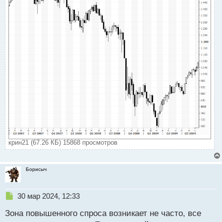
крин21 (67.26 КБ) 15868 просмотров
Борисыч
Н
30 мар 2024, 12:33
е
Зона повышенного спроса возникает не часто, все
п