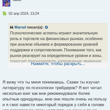
Aladdin
Н
02 апр 2024, 13:24
е
п
р
Marsel
писал(а):
о
Психологические аспекты играют значительную
ч
роль в торговле на финансовых рынках, особенно
и
т
при анализе объемов и формировании уровней
а
поддержки и сопротивления. Понимание того, как
н
рынок реагирует на определенные уровни и зоны,
н
помогает прогнозировать направление движения
ы
Нажмите, чтобы раскрыть...
й
цен. Рынок действительно можно рассматривать
п
как живой организм, отзывающийся на решения
о
с
трейдеров.
Я вижу что ты меня понимаешь. Скажи ты изучал
т
литературу по психологии трейдеров? Я вот читал
несколько книг как мне рекомендовали более
опытные однодумцы, мне они пошли очень на пользу
и я смог навести некоторый порядок у себя в голове