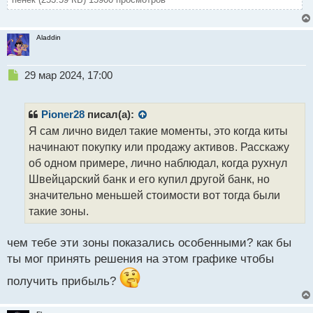
Aladdin
Н
29 мар 2024, 17:00
е
п
р
Pioner28
писал(а):
о
Я сам лично видел такие моменты, это когда киты
ч
начинают покупку или продажу активов. Расскажу
и
т
об одном примере, лично наблюдал, когда рухнул
а
Швейцарский банк и его купил другой банк, но
н
значительно меньшей стоимости вот тогда были
н
такие зоны.
ы
й
п
чем тебе эти зоны показались особенными? как бы
о
ты мог принять решения на этом графике чтобы
с
т
получить прибыль?