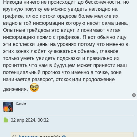
Никогда ничего не происходит до бесконечности, но
с
крупную покупку ее можно увидеть наглядно на
т
графике, плюс потоки ордеров более мелкие их
видно в той информации которую несёт сама цена.
Опытные трейдеры это видят и понимают читая
информацию прямо с графиков. Я вот обычно ищу
эти всплески цены на уровнях потому что именно в
этих зонах любят кучковаться объемы, главное
только уметь увидеть подсказки и правильно их
прочитать что нам в будущем может принести наш
потенциальный прогноз что именно в точке, зоне
начинается разворот, отскок или продолжение
движения.
Candle
Н
02 апр 2024, 00:32
е
п
р