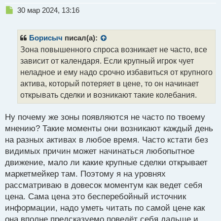
Н
30 мар 2024, 13:16
е
п
р
Борисыч
писал(а):
о
Зона повышенного спроса возникает не часто, все
ч
зависит от календаря. Если крупный игрок чует
и
т
неладное и ему надо срочно избавиться от крупного
а
актива, который потеряет в цене, то он начинает
н
открывать сделки и возникают такие колебания.
н
ы
й
Ну почему же зоны появляются не часто по твоему
п
мнению? Такие моменты они возникают каждый день
о
на разных активах в любое время. Часто кстати без
с
видимых причин может начинаться любопытное
т
движение, мало ли какие крупные сделки открывает
маркетмейкер там. Поэтому я на уровнях
рассматриваю в довесок моментум как ведет себя
цена. Сама цена это бесперебойный источник
информации, надо уметь читать по самой цене как
она вполне предсказуемо поведёт себя дальше и