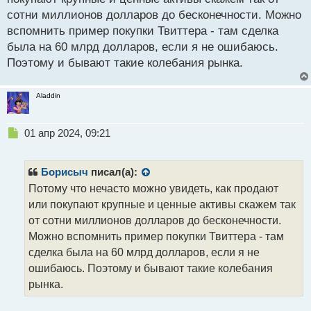
дальше и куда и откуда начнется поток ордеров в
сотни миллионов долларов до бесконечности. Можно
прогнозируемую тобой сторону.
вспомнить пример покупки Твиттера - там сделка
была на 60 млрд долларов, если я не ошибаюсь.
Поэтому и бывают такие колебания рынка.
Aladdin
Н
01 апр 2024, 09:21
е
п
р
Борисыч
писал(а):
о
Потому что нечасто можно увидеть, как продают
ч
или покупают крупные и ценные активы скажем так
и
т
от сотни миллионов долларов до бесконечности.
а
Можно вспомнить пример покупки Твиттера - там
н
сделка была на 60 млрд долларов, если я не
н
ошибаюсь. Поэтому и бывают такие колебания
ы
й
рынка.
п
о