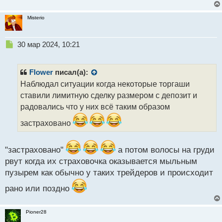
Misterio
Н
30 мар 2024, 10:21
е
п
р
Flower
писал(а):
о
Наблюдал ситуации когда некоторые торгаши
ч
ставили лимитную сделку размером с депозит и
и
т
радовались что у них всё таким образом
а
застраховано
н
н
ы
"застраховано"
а потом волосы на груди
й
п
рвут когда их страховочка оказывается мыльным
о
пузырем как обычно у таких трейдеров и происходит
с
т
рано или поздно
Pioner28