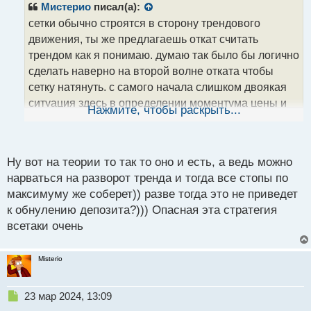
р
Мистерио
писал(а):
о
сетки обычно строятся в сторону трендового
ч
движения, ты же предлагаешь откат считать
и
т
трендом как я понимаю. думаю так было бы логично
а
сделать наверно на второй волне отката чтобы
н
сетку натянуть. с самого начала слишком двоякая
н
ситуация здесь в определении моментума цены и
ы
Нажмите, чтобы раскрыть...
й
какие настроения тут у игроков с значимыми
п
объемами для движения цены
о
с
Ну вот на теории то так то оно и есть, а ведь можно
т
нарваться на разворот тренда и тогда все стопы по
максимуму же соберет)) разве тогда это не приведет
к обнулению депозита?))) Опасная эта стратегия
всетаки очень
Misterio
Н
23 мар 2024, 13:09
е