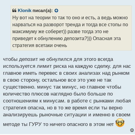
п
р
Klonik
писал(а):
о
Ну вот на теории то так то оно и есть, а ведь можно
ч
нарваться на разворот тренда и тогда все стопы по
и
т
максимуму же соберет)) разве тогда это не
а
приведет к обнулению депозита?))) Опасная эта
н
стратегия всетаки очень
н
ы
й
чтобы депозит не обнулился для этого всегда
п
используется лимит риска на каждую сделку. для нас
о
главное иметь перевес в своих анализах над рынком
с
в свою сторону, остальное все это уже не так
т
существенно. минус так минус, но главное чтобы
количество плюсов наглядно было больше по
соотношениям к минусам. в работе с рынками любая
стратегия опасна, но в то же время если ты верно
анализируешь рыночные ситуации и именно в своем
методе ты ГУРУ то ничего опасного в этом нет