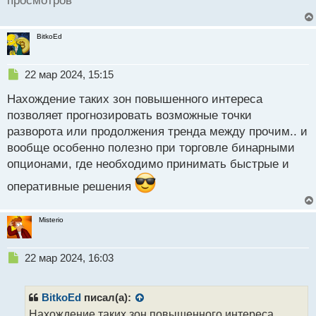
просмотров
BitkoEd
Н
22 мар 2024, 15:15
е
Нахождение таких зон повышенного интереса
п
р
позволяет прогнозировать возможные точки
о
разворота или продолжения тренда между прочим.. и
ч
вообще особенно полезно при торговле бинарными
и
т
опционами, где необходимо принимать быстрые и
а
оперативные решения
н
н
ы
Misterio
й
п
о
Н
22 мар 2024, 16:03
с
е
т
п
р
BitkoEd
писал(а):
о
Нахождение таких зон повышенного интереса