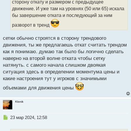
т
сторону откату и размером с предыдущее
а
движение. И уже там на уровнях (50 или 65) искала
н
бы завершение отката и последующий за ним
н
ы
разворот в тренд
й
п
сетки обычно строятся в сторону трендового
о
с
движения, ты же предлагаешь откат считать трендом
т
как я понимаю. думаю так было бы логично сделать
наверно на второй волне отката чтобы сетку
натянуть. с самого начала слишком двоякая
ситуация здесь в определении моментума цены и
какие настроения тут у игроков с значимыми
объемами для движения цены
Klonik
Н
23 мар 2024, 12:58
е
п