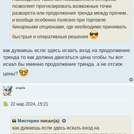
ч
позволяет прогнозировать возможные точки
и
т
разворота или продолжения тренда между прочим..
а
и вообще особенно полезно при торговле
н
бинарными опционами, где необходимо принимать
н
ы
быстрые и оперативные решения
й
п
как думаешь если здесь искать вход на продолжение
о
с
тренда то как должна двигаться цена чтобы ты вот
т
искал бы именно продолжение тренда, а не отскок
цены?
angela
Н
22 мар 2024, 19:21
е
п
р
Мистерио
писал(а):
о
как думаешь если здесь искать вход на
ч