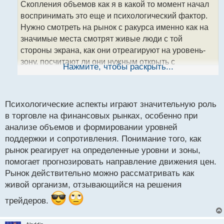
Скопления объемов как я в какой то момент начал
ч
воспринимать это еще и психологический фактор.
и
т
Нужно смотреть на рынок с ракурса именно как на
а
значимые места смотрят живые люди с той
н
стороны экрана, как они отреагируют на уровень-
н
зону, посчитают ли они нужным открыть с
ы
Нажмите, чтобы раскрыть...
й
определенного места крупную сделку которая
п
потянет за собой потоки ордеров игроков поменьше
о
что и станет топливом в отработке твоего прогноза.
с
Психологические аспекты играют значительную роль
Рынок это отражение действий живых людей, все
т
в торговле на финансовых рынках, особенно при
мы на определенных точках испытываем желание
анализе объемов и формировании уровней
войти или выйти из сделки. Нужно воспринимать
поддержки и сопротивления. Понимание того, как
рынок как живой организм в общем который
рынок реагирует на определенные уровни и зоны,
отзывается своим поведением на решения толпы
помогает прогнозировать направление движения цен.
молекул которыми являются множество трейдеров
Рынок действительно можно рассматривать как
с той стороны экрана.
живой организм, отзывающийся на решения
трейдеров.