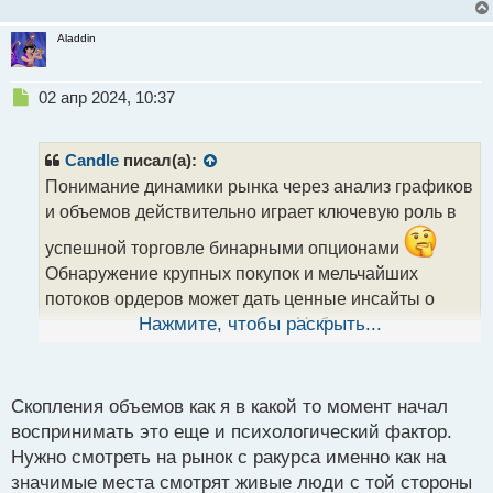
Aladdin
Н
02 апр 2024, 10:37
е
п
р
Candle
писал(а):
о
Понимание динамики рынка через анализ графиков
ч
и объемов действительно играет ключевую роль в
и
т
успешной торговле бинарными опционами
а
Обнаружение крупных покупок и мельчайших
н
н
потоков ордеров может дать ценные инсайты о
ы
направлении движения цены. Наблюдение за
Нажмите, чтобы раскрыть...
й
всплесками цены на определенных уровнях
п
является разумным подходом, так как это места, где
о
с
Скопления объемов как я в какой то момент начал
объемы часто сгущаются.
т
воспринимать это еще и психологический фактор.
Нужно смотреть на рынок с ракурса именно как на
значимые места смотрят живые люди с той стороны