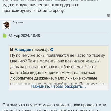
куда и откуда начнется поток ордеров в
прогнозируемую тобой сторону.
Борисыч
Н
31 мар 2024, 18:48
е
п
р
Аладдин
писал(а):
о
Ну почему же зоны появляются не часто по твоему
ч
мнению? Такие моменты они возникают каждый
и
т
день на разных активах в любое время. Часто
а
кстати без видимых причин может начинаться
н
любопытное движение, мало ли какие крупные
н
сделки открывает маркетмейкер там. Поэтому я на
ы
Нажмите, чтобы раскрыть...
й
уровнях рассматриваю в довесок моментум как
п
ведет себя цена. Сама цена это бесперебойный
о
источник информации, надо уметь читать по самой
с
Потому что нечасто можно увидеть, как продают или
цене как она вполне предсказуемо поведёт себя
т
покупают крупные и ценные активы скажем так от