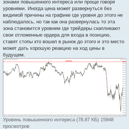
зонами повышенного интереса или проще говоря
и
т
уровнями. Иногда цена может развернуться без
а
видимой причины на графике где уровня до этого не
н
наблюдалось, но так как она развернулась то эта
н
зона становится уровнем где трейдеры скапливают
ы
й
свои отложенные ордера для входа в позицию,
п
ставят стопы кто вошел в рынок до этого и это место
о
может дать хорошую реакцию на ход цены в
с
будущем.
т
Уровень повышенного интереса (78.87 КБ) 15948
просмотров