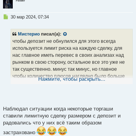
Flower
Н
30 мар 2024, 07:34
е
п
р
Мистерио
писал(а):
о
чтобы депозит не обнулился для этого всегда
ч
используется лимит риска на каждую сделку. для
и
т
нас главное иметь перевес в своих анализах над
а
рынком в свою сторону, остальное все это уже не
н
так существенно. минус так минус, но главное
н
чтобы количество плюсов наглядно было больше
ы
Нажмите, чтобы раскрыть...
й
по соотношениям к минусам. в работе с рынками
п
любая стратегия опасна, но в то же время если ты
о
верно анализируешь рыночные ситуации и именно
с
в своем методе ты ГУРУ то ничего опасного в этом
т
Наблюдал ситуации когда некоторые торгаши
нет
ставили лимитную сделку размером с депозит и
радовались что у них всё таким образом
застраховано