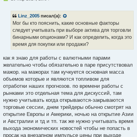
й
е
п
п
о
р
Linz_2005
писал(а):
с
о
Мог бы кто пояснить, какие основные факторы
т
ч
следует учитывать при выборе актива для торговли
и
т
бинарными опционами? И как определить, когда это
а
время для покупки или продажи?
н
н
как я знаю для работы с валютными парами
ы
й
желательно чтобы обязательно в паре присутствовал
п
мажор. на мажорах там кучкуется основная масса
о
объемов которые и являются топливом для
с
отработки наших прогнозов. по времени работы с
т
рынками это отдельная тема для дискуссий, там
нужно учитывать когда открываются-закрываются
торговые сессии, днем трейдеры обычно смотрят на
открытие Европы и Америки, ночью на открытие Азии
и Австралии и тд и тп. так же нужно учитывать время
выхода экономических новостей чтобы не попасть в
просак на внезапном импульсе цены при выходе