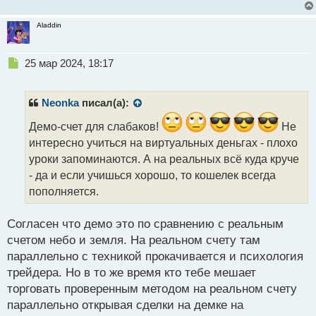
Aladdin
Н
25 мар 2024, 18:17
е
п
р
Neonka
писал(а):
о
ч
Демо-счет для слабаков!
Не
и
интересно учиться на виртуальных деньгах - плохо
т
уроки запоминаются. А на реальных всё куда круче
а
- да и если учишься хорошо, то кошелек всегда
н
н
пополняется.
ы
й
Согласен что демо это по сравнению с реальным
п
счетом небо и земля. На реальном счету там
о
с
параллельно с техникой прокачивается и психология
т
трейдера. Но в то же время кто тебе мешает
торговать проверенным методом на реальном счету
параллельно открывая сделки на демке на