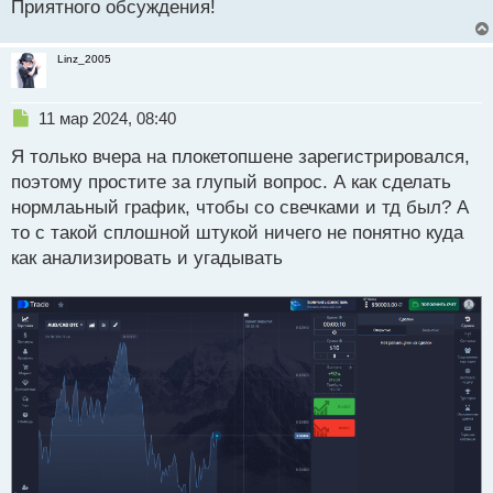
Приятного обсуждения!
и
т
а
Linz_2005
н
н
ы
Н
11 мар 2024, 08:40
й
е
п
Я только вчера на плокетопшене зарегистрировался,
п
о
р
поэтому простите за глупый вопрос. А как сделать
с
о
нормлаьный график, чтобы со свечками и тд был? А
т
ч
то с такой сплошной штукой ничего не понятно куда
и
т
как анализировать и угадывать
а
н
н
ы
й
п
о
с
т