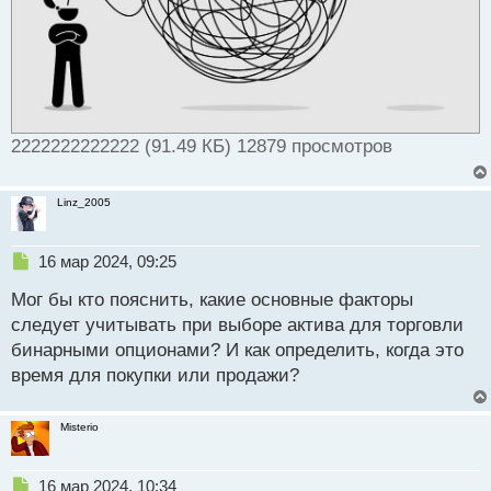
2222222222222 (91.49 КБ) 12879 просмотров
Linz_2005
Н
16 мар 2024, 09:25
е
Мог бы кто пояснить, какие основные факторы
п
р
следует учитывать при выборе актива для торговли
о
бинарными опционами? И как определить, когда это
ч
время для покупки или продажи?
и
т
а
Misterio
н
н
ы
Н
16 мар 2024, 10:34