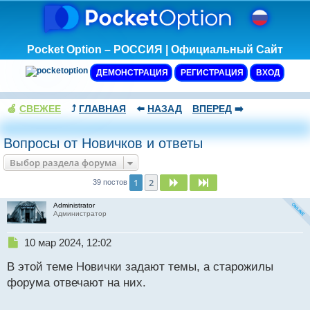
Pocket Option – РОССИЯ | Официальный Сайт
ДЕМОНСТРАЦИЯ
РЕГИСТРАЦИЯ
ВХОД
🍏
СВЕЖЕЕ
⤴️
ГЛАВНАЯ
⬅️
НАЗАД
ВПЕРЕД
➡️
Вопросы от Новичков и ответы
Выбор раздела форума
1
2
След.
След.
39 постов
Administrator
Администратор
Н
10 мар 2024, 12:02
е
В этой теме Новички задают темы, а старожилы
п
р
форума отвечают на них.
о
ч