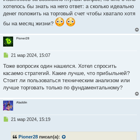
р
хотелось бы знать на него ответ: а сколько идеально
о
денег положить на торговый счет чтобы хватало хотя
ч
и
бы на месяц жизни?
т
а
н
Pioner28
н
ы
Н
21 мар 2024, 15:07
й
е
п
Тоже вопросик один нашелся. Хотел спросить
п
о
р
с
касаемо стратегий. Какие лучше, что прибыльней?
о
т
Стоит ли пользоваться техническим анализом или
ч
лучше торговать только по фундаментальному?
и
т
а
Aladdin
н
н
ы
Н
21 мар 2024, 15:19
й
е
п
п
о
р
Pioner28
писал(а):
с