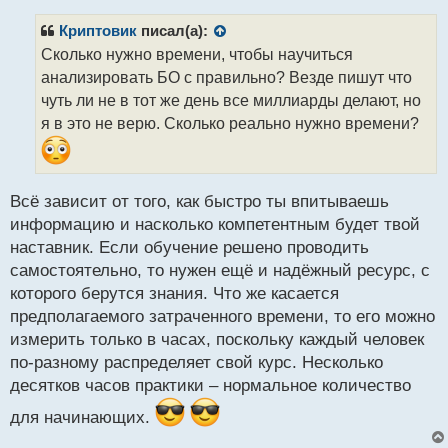
п
о
р
с
Криптовик
писал(а):
о
т
Сколько нужно времени, чтобы научиться
ч
анализировать БО с правильно? Везде пишут что
и
т
чуть ли не в тот же день все миллиарды делают, но
а
я в это не верю. Сколько реально нужно времени?
н
н
ы
й
Всё зависит от того, как быстро ты впитываешь
п
информацию и насколько компетентным будет твой
о
с
наставник. Если обучение решено проводить
т
самостоятельно, то нужен ещё и надёжный ресурс, с
которого берутся знания. Что же касается
предполагаемого затраченного времени, то его можно
измерить только в часах, поскольку каждый человек
по-разному распределяет свой курс. Несколько
десятков часов практики – нормальное количество
для начинающих.