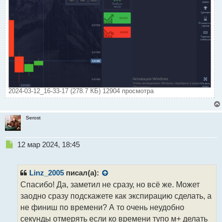
2024-03-12_16-33-17 (278.7 КБ) 12904 просмотра
Serost
Н
12 мар 2024, 18:45
е
п
р
Linz_2005
писал(а):
о
Спасибо! Да, заметил не сразу, но всё же. Может
ч
заодно сразу подскажете как экспирацию сделать, а
и
т
не финиш по времени? А то очень неудобно
а
секунды отмерять если ко времени тупо м+ делать