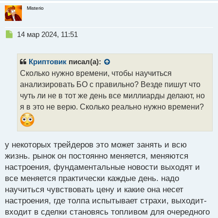
Misterio
Н
14 мар 2024, 11:51
е
п
р
Криптовик
писал(а):
о
Сколько нужно времени, чтобы научиться
ч
анализировать БО с правильно? Везде пишут что
и
т
чуть ли не в тот же день все миллиарды делают, но
а
я в это не верю. Сколько реально нужно времени?
н
н
ы
й
у некоторых трейдеров это может занять и всю
п
жизнь. рынок он постоянно меняется, меняются
о
с
настроения, фундаментальные новости выходят и
т
все меняется практически каждые день. надо
научиться чувствовать цену и какие она несет
настроения, где толпа испытывает страхи, выходит-
входит в сделки становясь топливом для очередного