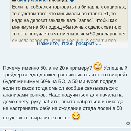
danny workhol
писал(а):
о
Если ты собрался торговать на бинарных опционах,
ч
то с учетом того, что минимальная ставка $1, то
и
т
надо на депозит закладывать "запас", чтобы как
а
минимум на 50 подряд убыточных сделок хватило,
н
то есть получается что меньше чем 50 долларов нет
н
смысла заводить, лучше больше. А если ты про
ы
Нажмите, чтобы раскрыть...
й
форекс, то там можно открыть центовые счета и
п
пополнять можно хоть на пару долларов -
о
миллионером не станешь, но учиться "на свои" уже
с
т
Почему именно 50, а не 20 к примеру?
Успешный
можно полноценно
трейдер всегда должен рассчитывать что его винрейт
будет минимум 60% на БО, а 50 минусов подряд
если то каков тогда смысл вообще связываться с
анализами рынков. Надо подучиться для начала на
демо счету, руку набить, опыта набраться и никогда
не настраивать себя на ожидание стада лосей в 50
штук как ты выразился выше