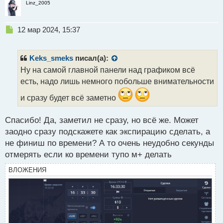
Linz_2005
Н
12 мар 2024, 15:37
е
п
р
Keks_smeks
писал(а):
о
Ну на самой главной панели над графиком всё
ч
есть, надо лишь немного побольше внимательности
и
т
и сразу будет всё заметно
а
н
н
Спасибо! Да, заметил не сразу, но всё же. Может
ы
заодно сразу подскажете как экспирацию сделать, а
й
не финиш по времени? А то очень неудобно секунды
п
отмерять если ко времени тупо м+ делать
о
с
ВЛОЖЕНИЯ
т