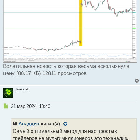
Волатильная новость которая весьма всколыхнула
цену (88.17 КБ) 12811 просмотров
Pioner28
Н
21 мар 2024, 19:40
е
п
р
Аладдин
писал(а):
о
Самый оптимальный метод для нас простых
ч
трейдеров не мультимиллионеров это теханализ.
и