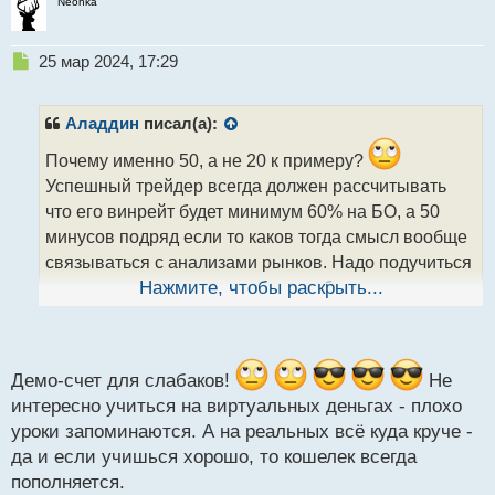
Neonka
Н
25 мар 2024, 17:29
е
п
р
Аладдин
писал(а):
о
ч
Почему именно 50, а не 20 к примеру?
и
Успешный трейдер всегда должен рассчитывать
т
что его винрейт будет минимум 60% на БО, а 50
а
минусов подряд если то каков тогда смысл вообще
н
н
связываться с анализами рынков. Надо подучиться
ы
для начала на демо счету, руку набить, опыта
Нажмите, чтобы раскрыть...
й
набраться и никогда не настраивать себя на
п
ожидание стада лосей в 50 штук как ты выразился
о
с
выше
т
Демо-счет для слабаков!
Не
интересно учиться на виртуальных деньгах - плохо
уроки запоминаются. А на реальных всё куда круче -
да и если учишься хорошо, то кошелек всегда
пополняется.