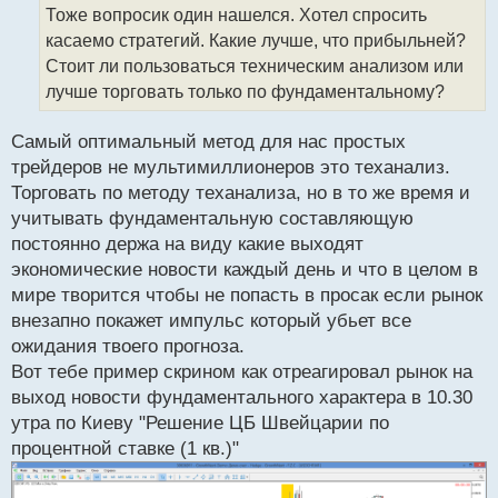
о
Тоже вопросик один нашелся. Хотел спросить
т
ч
касаемо стратегий. Какие лучше, что прибыльней?
и
т
Стоит ли пользоваться техническим анализом или
а
лучше торговать только по фундаментальному?
н
н
Самый оптимальный метод для нас простых
ы
й
трейдеров не мультимиллионеров это теханализ.
п
Торговать по методу теханализа, но в то же время и
о
учитывать фундаментальную составляющую
с
постоянно держа на виду какие выходят
т
экономические новости каждый день и что в целом в
мире творится чтобы не попасть в просак если рынок
внезапно покажет импульс который убьет все
ожидания твоего прогноза.
Вот тебе пример скрином как отреагировал рынок на
выход новости фундаментального характера в 10.30
утра по Киеву "Решение ЦБ Швейцарии по
процентной ставке (1 кв.)"