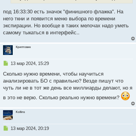
н
н
под 16:33:30 есть значок "финишного флажка". На
ы
й
него ткни и появится меню выбора по времени
п
экспирации. Но вообще в таких мелочах надо уметь
о
самому тыкаться в интерфейс..
с
т
Криптовик
Н
13 мар 2024, 15:29
е
Сколько нужно времени, чтобы научиться
п
р
анализировать БО с правильно? Везде пишут что
о
чуть ли не в тот же день все миллиарды делают, но я
ч
и
в это не верю. Сколько реально нужно времени?
т
а
н
Kollins
н
ы
Н
13 мар 2024, 20:19
й
е
п