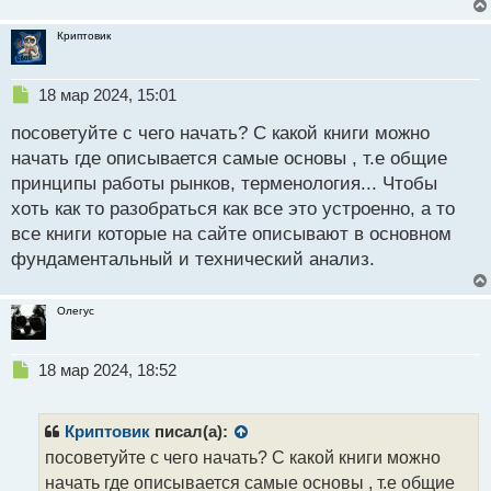
Криптовик
Н
18 мар 2024, 15:01
е
посоветуйте с чего начать? С какой книги можно
п
р
начать где описывается самые основы , т.е общие
о
принципы работы рынков, терменология... Чтобы
ч
хоть как то разобраться как все это устроенно, а то
и
т
все книги которые на сайте описывают в основном
а
фундаментальный и технический анализ.
н
н
ы
Олегус
й
п
Н
о
18 мар 2024, 18:52
е
с
п
т
р
Криптовик
писал(а):
о
посоветуйте с чего начать? С какой книги можно
ч
начать где описывается самые основы , т.е общие
и