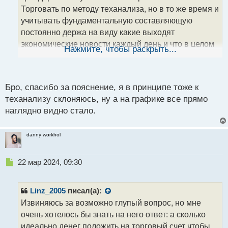
т
Торговать по методу теханализа, но в то же время и
а
учитывать фундаментальную составляющую
н
постоянно держа на виду какие выходят
н
экономические новости каждый день и что в целом
ы
Нажмите, чтобы раскрыть...
й
в мире творится чтобы не попасть в просак если
п
рынок внезапно покажет импульс который убьет все
о
ожидания твоего прогноза.
с
Бро, спасибо за пояснение, я в принципе тоже к
Вот тебе пример скрином как отреагировал рынок
т
теханализу склоняюсь, ну а на графике все прямо
на выход новости фундаментального характера в
наглядно видно стало.
10.30 утра по Киеву "Решение ЦБ Швейцарии по
процентной ставке (1 кв.)"
danny workhol
Волатильная новость которая весьма всколыхнула
цену.png
Н
22 мар 2024, 09:30
е
п
р
Linz_2005
писал(а):
о
Извиняюсь за возможно глупый вопрос, но мне
ч
очень хотелось бы знать на него ответ: а сколько
и
т
идеально денег положить на торговый счет чтобы