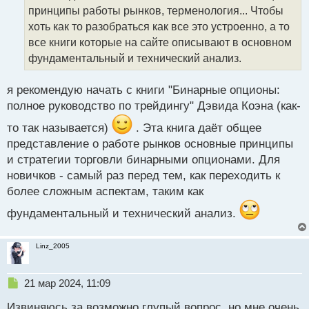
т
принципы работы рынков, терменология... Чтобы
а
хоть как то разобраться как все это устроенно, а то
н
все книги которые на сайте описывают в основном
н
фундаментальный и технический анализ.
ы
й
п
я рекомендую начать с книги "Бинарные опционы:
о
полное руководство по трейдингу" Дэвида Коэна (как-
с
т
то так называется)
. Эта книга даёт общее
представление о работе рынков основные принципы
и стратегии торговли бинарными опционами. Для
новичков - самый раз перед тем, как переходить к
более сложным аспектам, таким как
фундаментальный и технический анализ.
Linz_2005
Н
21 мар 2024, 11:09
е
Извиняюсь за возможно глупый вопрос, но мне очень
п