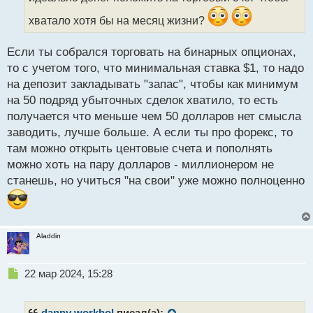
а
хватало хотя бы на месяц жизни?
н
н
ы
Если ты собрался торговать на бинарных опционах,
й
то с учетом того, что минимальная ставка $1, то надо
п
на депозит закладывать "запас", чтобы как минимум
о
с
на 50 подряд убыточных сделок хватило, то есть
т
получается что меньше чем 50 долларов нет смысла
заводить, лучше больше. А если ты про форекс, то
там можно открыть центовые счета и пополнять
можно хоть на пару долларов - миллионером не
станешь, но учиться "на свои" уже можно полноценно
Aladdin
Н
22 мар 2024, 15:28
е
п
р