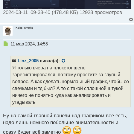
2024-03-11_09-38-40 (478.48 КБ) 12928 просмотров
Keks_smeks
Н
11 мар 2024, 14:55
е
п
р
Linz_2005
писал(а):
о
Я только вчера на плокетопшене
ч
зарегистрировался, поэтому простите за глупый
и
т
вопрос. А как сделать нормлаьный график, чтобы со
а
свечками и тд был? А то с такой сплошной штукой
н
ничего не понятно куда как анализировать и
н
угадывать
ы
й
п
Ну на самой главной панели над графиком всё есть,
о
надо лишь немного побольше внимательности и
с
т
сразу будет всё заметно