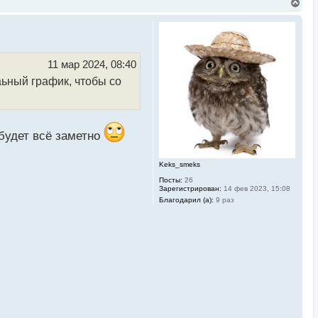
В
е
р
н
у
т
ь
11 мар 2024, 08:40
с
аьный график, чтобы со
я
к
н
а
ч
а
будет всё заметно
л
у
Keks_smeks
Посты:
26
Зарегистрирован:
14 фев 2023, 15:08
Благодарил (а):
9 раз