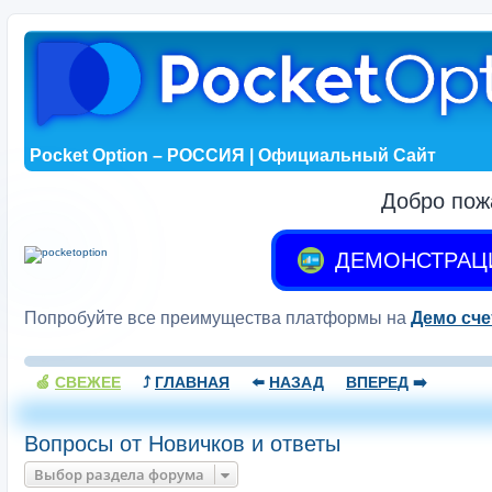
Pocket Option – РОССИЯ | Официальный Сайт
Добро пож
ДЕМОНСТРАЦ
Попробуйте все преимущества платформы на
Демо сче
🍏
СВЕЖЕЕ
⤴️
ГЛАВНАЯ
⬅️
НАЗАД
ВПЕРЕД
➡️
Вопросы от Новичков и ответы
Выбор раздела форума