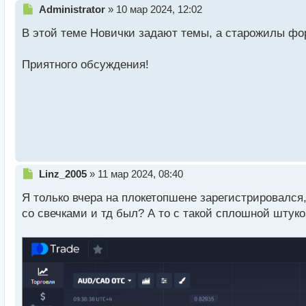
Н
Administrator
»
10 мар 2024, 12:02
е
В этой теме Новички задают темы, а старожилы фо
п
р
о
Приятного обсуждения!
ч
и
т
а
н
н
ы
й
п
Н
Linz_2005
»
11 мар 2024, 08:40
о
е
с
Я только вчера на плокетопшене зарегистрировался,
п
т
р
со свечками и тд был? А то с такой сплошной штуко
о
ч
и
т
а
н
н