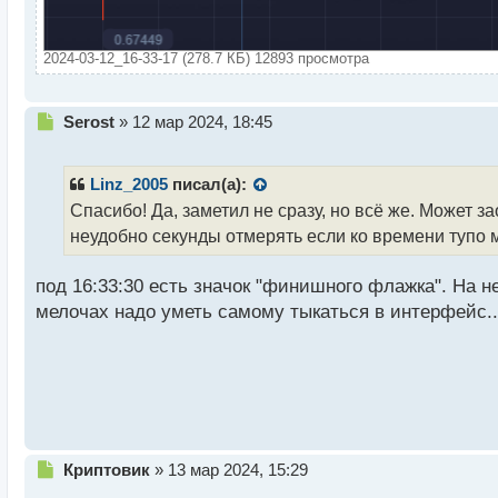
2024-03-12_16-33-17 (278.7 КБ) 12893 просмотра
Н
Serost
»
12 мар 2024, 18:45
е
п
р
Linz_2005
писал(а):
о
Спасибо! Да, заметил не сразу, но всё же. Может з
ч
неудобно секунды отмерять если ко времени тупо 
и
т
а
под 16:33:30 есть значок "финишного флажка". На н
н
мелочах надо уметь самому тыкаться в интерфейс..
н
ы
й
п
о
с
т
Н
Криптовик
»
13 мар 2024, 15:29
е