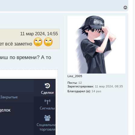
В
е
р
н
у
т
ь
11 мар 2024, 14:55
с
я
ет всё заметно
к
н
а
иниш по времени? А то
ч
а
л
у
Linz_2005
Посты:
12
Зарегистрирован:
11 мар 2024, 08:35
Благодарил (а):
14 раз