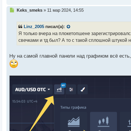
Н
Keks_smeks
»
11 мар 2024, 14:55
е
п
р
Linz_2005
писал(а):
о
Я только вчера на плокетопшене зарегистрировался
ч
свечками и тд был? А то с такой сплошной штукой 
и
т
а
Ну на самой главной панели над графиком всё есть
н
н
ы
й
п
о
с
т