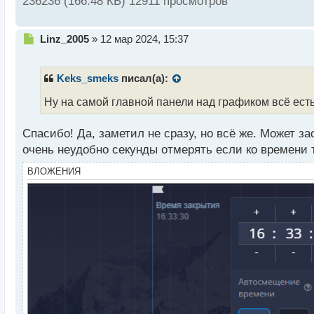
236236 (166.48 КБ) 12911 просмотров
Н
Linz_2005
»
12 мар 2024, 15:37
е
п
р
Keks_smeks
писал(а):
о
ч
Ну на самой главной панели над графиком всё ест
и
т
Спасибо! Да, заметил не сразу, но всё же. Может з
а
очень неудобно секунды отмерять если ко времени 
н
н
ВЛОЖЕНИЯ
ы
й
п
о
с
т