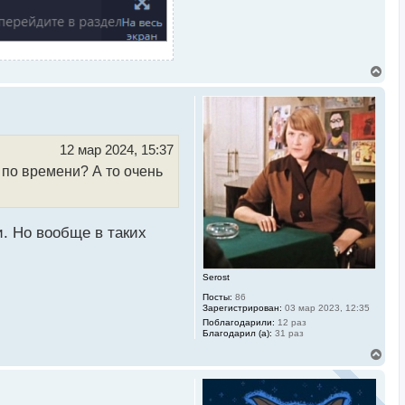
В
е
р
н
у
т
ь
12 мар 2024, 15:37
с
 по времени? А то очень
я
к
н
а
ч
и. Но вообще в таких
а
л
у
Serost
Посты:
86
Зарегистрирован:
03 мар 2023, 12:35
Поблагодарили:
12 раз
Благодарил (а):
31 раз
В
е
р
н
у