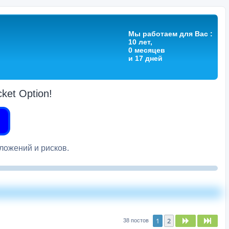
Мы работаем для Вас :
10 лет,
0 месяцев
и 17 дней
et Option!
вложений и рисков.
1
2
След.
След
38 постов