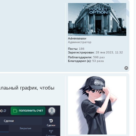
Administrator
Администратор
Посты:
186
Зарегистрирован:
28 янв 2023, 11:32
Поблагодарили:
598 раз
Благодарил (а):
53 раза
В
е
р
н
у
рмлаьный график, чтобы
т
ь
с
я
к
н
а
ч
а
л
у