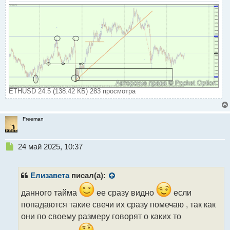
ETHUSD 24.5 (138.42 КБ) 283 просмотра
Freeman
Н
24 май 2025, 10:37
е
п
р
Елизавета
писал(а):
о
ч
данного тайма
ее сразу видно
если
и
попадаются такие свечи их сразу помечаю , так как
т
они по своему размеру говорят о каких то
а
н