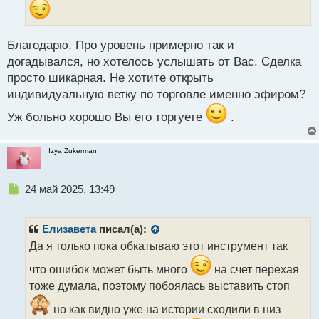
й
п
о
с
Благодарю. Про уровень примерно так и
т
догадывался, но хотелось услышать от Вас. Сделка
просто шикарная. Не хотите открыть
индивидуальную ветку по торговле именно эфиром?
Уж больно хорошо Вы его торгуете
.
Izya Zukerman
Н
24 май 2025, 13:49
е
п
р
Елизавета
писал(а):
о
Да я только пока обкатываю этот инструмент так
ч
и
что ошибок может быть много
на счет перехая
т
тоже думала, поэтому побоялась выставить стоп
а
н
но как видно уже на истории сходили в низ
н