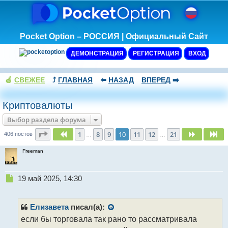
Pocket Option – РОССИЯ | Официальный Сайт
ДЕМОНСТРАЦИЯ
РЕГИСТРАЦИЯ
ВХОД
🍏
СВЕЖЕЕ
⤴️
ГЛАВНАЯ
⬅️
НАЗАД
ВПЕРЕД
➡️
Криптовалюты
Выбор раздела форума
Страница
10
из
21
1
8
9
10
11
12
21
Пред.
След.
Сл
406 постов
…
…
Freeman
Н
19 май 2025, 14:30
е
п
р
Елизавета
писал(а):
о
если бы торговала так рано то рассматривала
ч