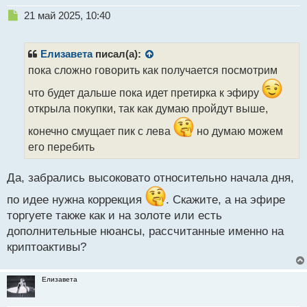
Н
21 май 2025, 10:40
е
п
р
Елизавета
писал(а):
о
пока сложно говорить как получается посмотрим
ч
и
что будет дальше пока идет претирка к эфиру
т
открыла покупки, так как думаю пройдут выше,
а
н
конечно смущает пик с лева
но думаю можем
н
его перебить
ы
й
п
Да, забрались высоковато относительно начала дня,
о
по идее нужна коррекция
. Скажите, а на эфире
с
т
торгуете также как и на золоте или есть
дополнительные нюансы, рассчитанные именно на
криптоактивы?
Елизавета