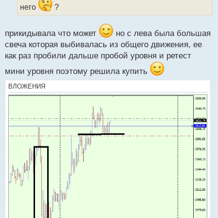
н
него
?
ы
й
п
прикидывала что может
но с лева была большая
о
свеча которая выбивалась из общего движения, ее
с
как раз пробили дальше пробой уровня и ретест
т
мини уровня поэтому решила купить
ВЛОЖЕНИЯ