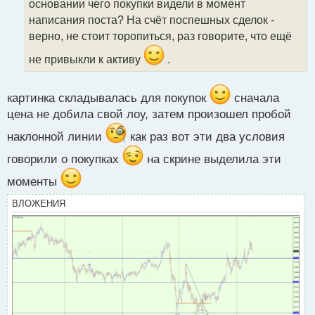
основании чего покупки видели в момент
т
написания поста? На счёт поспешных сделок -
а
верно, не стоит торопиться, раз говорите, что ещё
н
н
не привыкли к активу
.
ы
й
п
картинка складывалась для покупок
сначала
о
цена не добила свой лоу, затем произошел пробой
с
т
наклонной линии
как раз вот эти два условия
говорили о покупках
на скрине выделила эти
моменты
ВЛОЖЕНИЯ