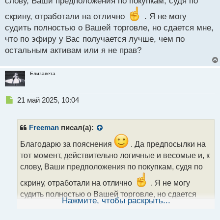
слову, Ваши предположения по покупкам, судя по
скрину, отработали на отлично
. Я не могу
судить полностью о Вашей торговле, но сдается мне,
что по эфиру у Вас получается лучше, чем по
остальным активам или я не прав?
Елизавета
Н
21 май 2025, 10:04
е
п
р
Freeman
писал(а):
о
ч
Благодарю за пояснения
. Да предпосылки на
и
тот момент, действительно логичные и весомые и, к
т
слову, Ваши предположения по покупкам, судя по
а
н
скрину, отработали на отлично
. Я не могу
н
судить полностью о Вашей торговле, но сдается
ы
Нажмите, чтобы раскрыть...
мне, что по эфиру у Вас получается лучше, чем по
й
п
остальным активам или я не прав?