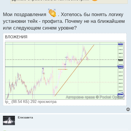
ы
й
Мои поздравления
. Хотелось бы понять логику
п
о
установки тейк - профита. Почему не на ближайшем
с
или следующем синем уровне?
т
ВЛОЖЕНИЯ
tp_ (88.54 КБ) 292 просмотра
Елизавета