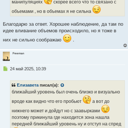
манипуляциях
скорее всего что то связано с
н
ы
объемами , но в объемах я не сильна
й
п
Благодарю за ответ. Хорошее наблюдение, да там по
о
с
идее вливание объемов происходило, но я тоже в
т
них не сильно соображаю
.
Freeman
Н
24 май 2025, 10:39
е
п
р
Елизавета
писал(а):
о
ближайший уровень был очень близко и визуально
ч
и
вроде как видно что его пробьют
а вот до
т
а
нижнего может и дойдут но с заавырками
н
поэтому прикинула где находится зона нашла
н
передней ближайший уровень ну и отступ на спред
ы