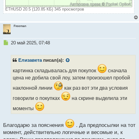
ETHUSD 20.5 (120.85 КБ) 345 просмотров
Freeman
Н
20 май 2025, 07:48
е
п
р
Елизавета
писал(а):
о
ч
картинка складывалась для покупок
сначала
и
цена не добила свой лоу, затем произошел пробой
т
а
наклонной линии
как раз вот эти два условия
н
говорили о покупках
на скрине выделила эти
н
ы
моменты
й
п
о
Благодарю за пояснения
. Да предпосылки на тот
с
т
момент, действительно логичные и весомые и, к