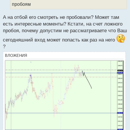
й
пробоям
п
о
с
А на отбой его смотреть не пробовали? Может там
т
есть интересные моменты? Кстати, на счет ложного
пробоя, почему допустим не рассматриваете что Ваш
сегодняшний вход может попасть как раз на него
?
ВЛОЖЕНИЯ