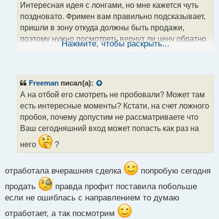
т
Интересная идея с лонгами, но мне кажется чуть
а
поздновато. Фримен вам правильно подсказывает,
н
пришли в зону откуда должны быть продажи,
н
поэтому нужно посмотреть вернут ли цену обратно
ы
Нажмите, чтобы раскрыть...
й
(получится ложный пробой). Если вернут, то можно
п
не сидеть до стопа и взять шорт до плюс минус
о
с
2.500$
Freeman
писал(а):
т
Скажу как есть, просто я сам открыл шорт, от не
А на отбой его смотреть не пробовали? Может там
исключаю, что от зоны может уже не последовать
есть интересные моменты? Кстати, на счет ложного
реакции.
пробоя, почему допустим не рассматриваете что
Ваш сегодняшний вход может попасть как раз на
него
?
отработала вчерашняя сделка
попробую сегодня
продать
правда профит поставила побольше
если не ошиблась с направлением то думаю
отработает, а так посмотрим