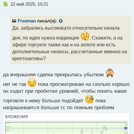
Н
22 май 2025, 10:21
е
п
р
Freeman
писал(а):
о
Да, забрались высоковато относительно начала
ч
и
дня, по идее нужна коррекция
. Скажите, а на
т
эфире торгуете также как и на золоте или есть
а
дополнительные нюансы, рассчитанные именно на
н
н
криптоактивы?
ы
й
п
да вчерашняя сделка прикрылась убытком
о
нет не так
пока просматриваю на сколько хорошо
с
т
он ходит при пробитии уровней, чтобы понять какая
торговля к нему больше подойдет
пока
напрашивается больше тс по ложным пробоям
ВЛОЖЕНИЯ