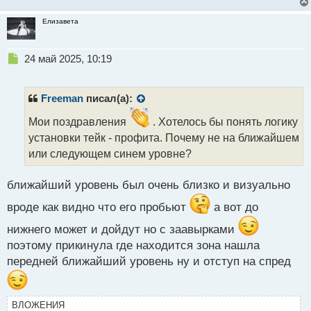
Елизавета
Н
24 май 2025, 10:19
е
п
р
Freeman
писал(а):
о
ч
Мои поздравления
. Хотелось бы понять логику
и
установки тейк - профита. Почему не на ближайшем
т
или следующем синем уровне?
а
н
н
ближайший уровень был очень близко и визуально
ы
вроде как видно что его пробьют
а вот до
й
п
нижнего может и дойдут но с заавырками
о
поэтому прикинула где находится зона нашла
с
т
передней ближайший уровень ну и отступ на спред
ВЛОЖЕНИЯ