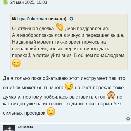
Н
24 май 2025, 10:03
е
п
р
Izya Zukerman
писал(а):
о
ч
О, отличная сделка
, мои поздравления.
и
А я наоборот закрылся в минус и перезашел выше.
т
На данный момент также ориентируюсь на
а
вчерашний тейк, только вероятно могут дать
н
н
перехай, а потом уйти вниз. В общем понаблюдаем.
ы
й
п
о
Да я только пока обкатываю этот инструмент так что
с
т
ошибок может быть много
на счет перехая тоже
думала, поэтому побоялась выставить стоп
но
как видно уже на истории сходили в низ норма без
сильных просадок
Елизавета