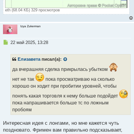
eth (68.04 КБ) 329 просмотров
Izya Zukerman
Н
22 май 2025, 13:28
е
п
р
Елизавета
писал(а):
о
ч
да вчерашняя сделка прикрылась убытком
и
нет не так
пока просматриваю на сколько
т
а
хорошо он ходит при пробитии уровней, чтобы
н
понять какая торговля к нему больше подойдет
н
ы
пока напрашивается больше тс по ложным
й
пробоям
п
о
с
Интересная идея с лонгами, но мне кажется чуть
т
поздновато. Фримен вам правильно подсказывает,