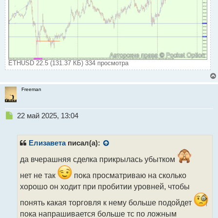
ETHUSD 22.5 (131.37 КБ) 334 просмотра
Freeman
Н
22 май 2025, 13:04
е
п
р
Елизавета
писал(а):
о
ч
да вчерашняя сделка прикрылась убытком
и
нет не так
пока просматриваю на сколько
т
а
хорошо он ходит при пробитии уровней, чтобы
н
понять какая торговля к нему больше подойдет
н
ы
пока напрашивается больше тс по ложным