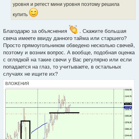
уровня и ретест мини уровня поэтому решила
н
н
купить
ы
й
п
Благодарю за объяснения
. Скажите большая
о
свеча имеете ввиду данного тайма или старшего?
с
т
Просто прямоугольником обведено несколько свечей,
поэтому и возник вопрос. А вообще, подобная оценка
с оглядкой на такие свечи у Вас регулярно или если
попадается на глаз, то учитываете, в остальных
случаях не ищите их?
ВЛОЖЕНИЯ