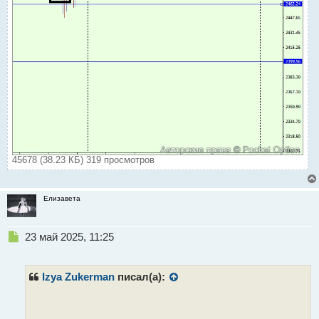
45678 (38.23 КБ) 319 просмотров
Елизавета
Н
23 май 2025, 11:25
е
п
р
Izya Zukerman
писал(а):
о
ч
и