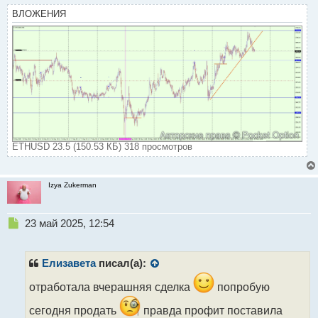
ВЛОЖЕНИЯ
ETHUSD 23.5 (150.53 КБ) 318 просмотров
Izya Zukerman
Н
23 май 2025, 12:54
е
п
р
Елизавета
писал(а):
о
ч
отработала вчерашняя сделка
попробую
и
сегодня продать
правда профит поставила
т