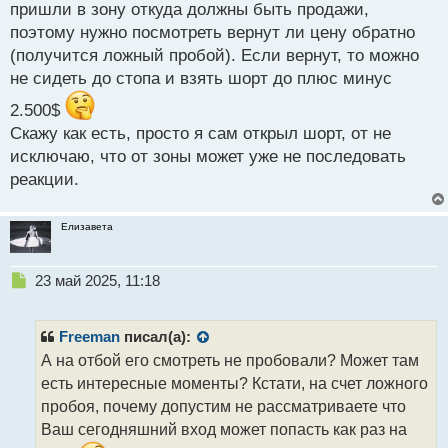
пришли в зону откуда должны быть продажи,
поэтому нужно посмотреть вернут ли цену обратно
(получится ложный пробой). Если вернут, то можно
не сидеть до стопа и взять шорт до плюс минус
2.500$
Скажу как есть, просто я сам открыл шорт, от не
исключаю, что от зоны может уже не последовать
реакции.
Елизавета
Н
23 май 2025, 11:18
е
п
р
Freeman
писал(а):
о
А на отбой его смотреть не пробовали? Может там
ч
есть интересные моменты? Кстати, на счет ложного
и
т
пробоя, почему допустим не рассматриваете что
а
Ваш сегодняшний вход может попасть как раз на
н