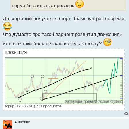
ы
норма без сильных просадок
й
п
Да, хороший получился шорт, Трамп как раз вовремя.
о
с
т
Что думаете про такой вариант развития движения?
или все таки больше склоняетесь к шорту?
ВЛОЖЕНИЯ
эфир (175.85 КБ) 273 просмотра
джек твист