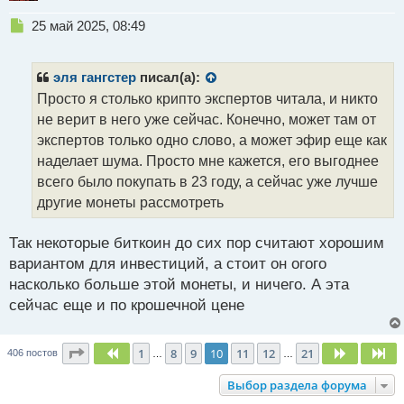
Н
25 май 2025, 08:49
е
п
р
эля гангстер
писал(а):
о
Просто я столько крипто экспертов читала, и никто
ч
не верит в него уже сейчас. Конечно, может там от
и
т
экспертов только одно слово, а может эфир еще как
а
наделает шума. Просто мне кажется, его выгоднее
н
всего было покупать в 23 году, а сейчас уже лучше
н
другие монеты рассмотреть
ы
й
п
Так некоторые биткоин до сих пор считают хорошим
о
вариантом для инвестиций, а стоит он огого
с
насколько больше этой монеты, и ничего. А эта
т
сейчас еще и по крошечной цене
Страница
10
из
21
1
8
9
10
11
12
21
Пред.
След.
Сл
406 постов
…
…
Выбор раздела форума