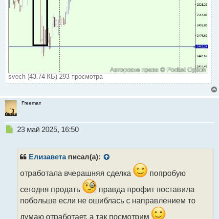
svech (43.74 КБ) 293 просмотра
Freeman
Н
23 май 2025, 16:50
е
п
р
Елизавета
писал(а):
о
ч
отработала вчерашняя сделка
попробую
и
сегодня продать
правда профит поставила
т
а
побольше если не ошиблась с направлением то
н
думаю отработает, а так посмотрим
н