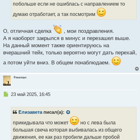
а
побольше если не ошиблась с направлением то
н
думаю отработает, а так посмотрим
н
ы
й
О, отличная сделка
, мои поздравления.
п
о
А я наоборот закрылся в минус и перезашел выше.
с
На данный момент также ориентируюсь на
т
вчерашний тейк, только вероятно могут дать перехай,
а потом уйти вниз. В общем понаблюдаем.
Freeman
Н
23 май 2025, 16:45
е
п
р
Елизавета
писал(а):
о
ч
прикидывала что может
но с лева была
и
большая свеча которая выбивалась из общего
т
движения, ее как раз пробили дальше пробой
а