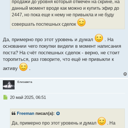
продажи до уровня который отмечен на скрине, на
и
т
данный момент вроде как можно и купить эфир до
а
2447, но пока еще к нему не привыкла и не буду
н
н
совершать поспешных сделок
ы
й
п
Да, примерно про этот уровень и думал
. На
о
основании чего покупки видели в момент написания
с
поста? На счёт поспешных сделок - верно, не стоит
т
торопиться, раз говорите, что ещё не привыкли к
активу
.
Елизавета
Н
20 май 2025, 06:51
е
п
р
Freeman
писал(а):
о
ч
Да, примерно про этот уровень и думал
. На
и