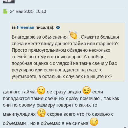
Н
24 май 2025, 10:10
е
п
р
Freeman
писал(а):
о
ч
Благодарю за объяснения
. Скажите большая
и
свеча имеете ввиду данного тайма или старшего?
т
Просто прямоугольником обведено несколько
а
свечей, поэтому и возник вопрос. А вообще,
н
н
подобная оценка с оглядкой на такие свечи у Вас
ы
регулярно или если попадается на глаз, то
й
учитываете, в остальных случаях не ищите их?
п
о
с
данного тайма
ее сразу видно
если
т
попадаются такие свечи их сразу помечаю , так как
они по своему размеру говорят о каких то
манипуляциях
скорее всего что то связано с
объемами , но в объемах я не сильна