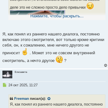
а
н
деле это не сложно просто дело привычки
н
ы
Нажмите, чтобы раскрыть...
й
п
о
с
Я, как понял из раннего нашего диалога, постоянно
т
включаю этого смотрителя, вот только кроме критики
себя, он, к сожалению, мне ничего другого не
приносит
. Может это не совсем внутренний
смотритель, а нечто другое
?
Елизавета
Н
24 окт 2025, 11:27
е
п
р
Freeman
писал(а):
о
Я, как понял из раннего нашего диалога, постоянно
ч