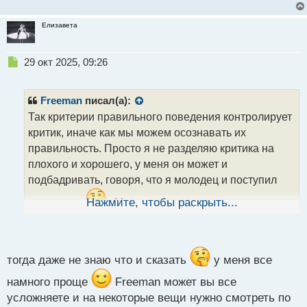
Елизавета
Н
29 окт 2025, 09:26
е
п
р
Freeman
писал(а):
о
Так критерии правильного поведения контролирует
ч
критик, иначе как мы можем осознавать их
и
т
правильность. Просто я не разделяю критика на
а
плохого и хорошего, у меня он может и
н
подбадривать, говоря, что я молодец и поступил
н
ы
правильно
Нажмите, чтобы раскрыть...
. Может поэтому грань где свои
й
п
мысли а где его, сложно найти
.
о
с
т
тогда даже не знаю что и сказать
у меня все
намного проще
Freeman может вы все
усложняете и на некоторые вещи нужно смотреть по