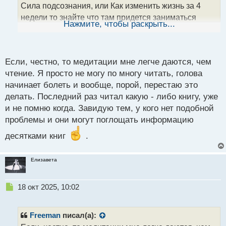
н
Сила подсознания, или Как изменить жизнь за 4
н
недели то знайте что там придется заниматься
ы
Нажмите, чтобы раскрыть...
й
медитациями
п
о
с
Если, честно, то медитации мне легче даются, чем
т
чтение. Я просто не могу по многу читать, голова
начинает болеть и вообще, порой, перестаю это
делать. Последний раз читал какую - либо книгу, уже
и не помню когда. Завидую тем, у кого нет подобной
проблемы и они могут поглощать информацию
десятками книг
.
Елизавета
Н
18 окт 2025, 10:02
е
п
р
Freeman
писал(а):
о