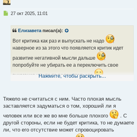
Н
27 окт 2025, 11:01
е
п
р
Елизавета
писал(а):
о
ч
Вот критика как раз и выпускать не надо
и
наверное из за этого что появляется критик идет
т
а
развитие негативной мысли дальше
н
попробуйте не убирать ее а переключить свое
н
ы
внимание на что то положительное
Нажмите, чтобы раскрыть...
й
п
о
с
Тяжело не считаться с ним. Часто плохая мысль
т
заставляется задуматься о том, хороший ли я
человек или все же во мне больше плохого
. С
другой стороны, если не будет критика, то не думаете
ли, что его отсутствие может спровоцировать