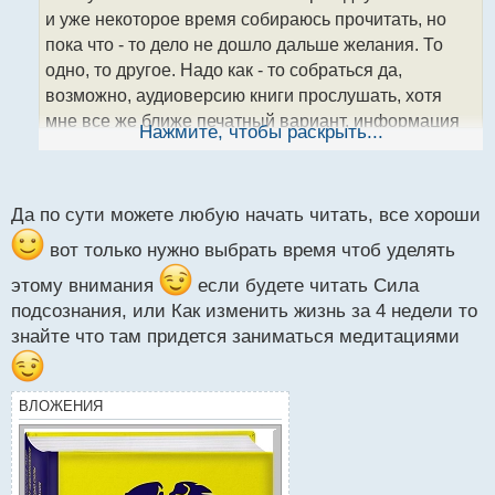
ч
и уже некоторое время собираюсь прочитать, но
и
т
пока что - то дело не дошло дальше желания. То
а
одно, то другое. Надо как - то собраться да,
н
возможно, аудиоверсию книги прослушать, хотя
н
мне все же ближе печатный вариант, информация
ы
Нажмите, чтобы раскрыть...
й
воспринимается лучше что ли
.
п
о
с
Да по сути можете любую начать читать, все хороши
т
вот только нужно выбрать время чтоб уделять
этому внимания
если будете читать Сила
подсознания, или Как изменить жизнь за 4 недели то
знайте что там придется заниматься медитациями
ВЛОЖЕНИЯ