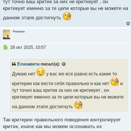
тут точно ваш критик за них не критикует , он
критикует именно за те цели которые вы не можете на
данном этапе достигнуть
Freeman
Н
28 окт 2025, 10:57
е
п
р
Елизавета
писал(а):
о
ч
Думаю нет
у вас же все равно есть какие то
и
критерии как вести себя правильно и как нет
и
т
а
тут точно ваш критик за них не критикует , он
н
критикует именно за те цели которые вы не можете
н
ы
на данном этапе достигнуть
й
п
Так критерии правильного поведения контролирует
о
с
критик, иначе как мы можем осознавать их