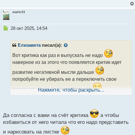
sophic33
Н
28 окт 2025, 14:54
е
п
р
Елизавета
писал(а):
о
ч
Вот критика как раз и выпускать не надо
и
наверное из за этого что появляется критик идет
т
а
развитие негативной мысли дальше
н
попробуйте не убирать ее а переключить свое
н
ы
внимание на что то положительное
Нажмите, чтобы раскрыть...
й
п
о
с
т
Да согласна с вами на счёт критика
а чтобы
избавиться от него читала что его надо представить
и нарисовать на листке