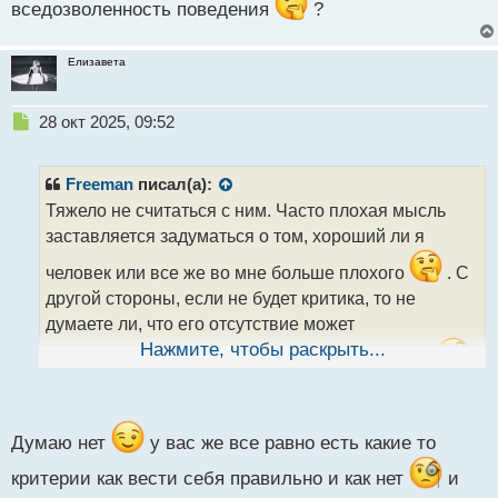
вседозволенность поведения
?
Елизавета
Н
28 окт 2025, 09:52
е
п
р
Freeman
писал(а):
о
Тяжело не считаться с ним. Часто плохая мысль
ч
заставляется задуматься о том, хороший ли я
и
т
человек или все же во мне больше плохого
. С
а
другой стороны, если не будет критика, то не
н
н
думаете ли, что его отсутствие может
ы
Нажмите, чтобы раскрыть...
спровоцировать вседозволенность поведения
й
п
?
о
с
т
Думаю нет
у вас же все равно есть какие то
критерии как вести себя правильно и как нет
и