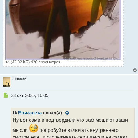
в4 (42.02 КБ) 426 просмотров
Freeman
Н
23 окт 2025, 16:09
е
п
р
Елизавета
писал(а):
о
Ну вот сами и подтвердили что вам мешают ваши
ч
и
мысли
попробуйте включать внутреннего
т
смотрителя , и отслеживать свои мысли на самом