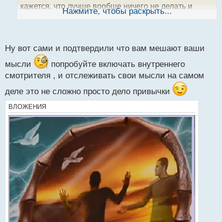
кажется, что лучше вообще ничего не делать и
ы
Нажмите, чтобы раскрыть...
й
будет лучше, чем когда что - то делаешь, получая не
п
то, что хочется
.
о
с
Ну вот сами и подтвердили что вам мешают ваши
т
мысли
попробуйте включать внутреннего
смотрителя , и отслеживать свои мысли на самом
деле это не сложно просто дело привычки
ВЛОЖЕНИЯ