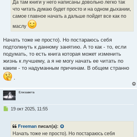
Да там книги у него написаны довольно легко так
ч
что читать думаю будет просто и на одном дыхании,
и
т
самое главное начать а дальше пойдет все как по
а
маслу
н
н
ы
Начать тоже не просто). Но постараюсь себя
й
подтолкнуть к данному занятию. А то как - то, если
п
подумать, то есть книга которая может изменить
о
с
жизнь к лучшему, а я не могу начать ее читать по
т
каким - то надуманным причинам. В общем странно
.
Елизавета
Н
19 окт 2025, 11:55
е
п
р
Freeman
писал(а):
о
Начать тоже не просто). Но постараюсь себя
ч