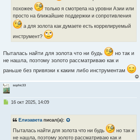
и
похожее
только я смотрела на уровни Азии или
т
а
просто на ближайшие поддержки и сопротивления
н
а для золота как думаете есть коррелируемый
н
ы
инструмент?
й
п
о
Пыталась найти для золота что ни будь
но так и
с
т
не нашла, поэтому золото рассматриваю как и
раньше без привязки к каким либо инструментам
sophic33
Н
16 окт 2025, 14:09
е
п
р
Елизавета
писал(а):
о
ч
Пыталась найти для золота что ни будь
но так и
и
не нашла, поэтому золото рассматриваю как и