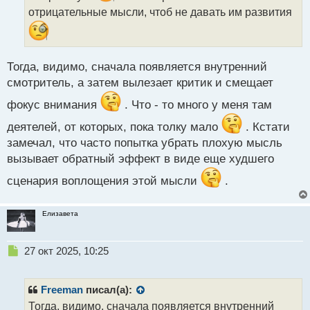
т
отрицательные мысли, чтоб не давать им развития
а
н
н
ы
Тогда, видимо, сначала появляется внутренний
й
п
смотритель, а затем вылезает критик и смещает
о
фокус внимания
. Что - то много у меня там
с
т
деятелей, от которых, пока толку мало
. Кстати
замечал, что часто попытка убрать плохую мысль
вызывает обратный эффект в виде еще худшего
сценария воплощения этой мысли
.
Елизавета
Н
27 окт 2025, 10:25
е
п
р
Freeman
писал(а):
о
Тогда, видимо, сначала появляется внутренний