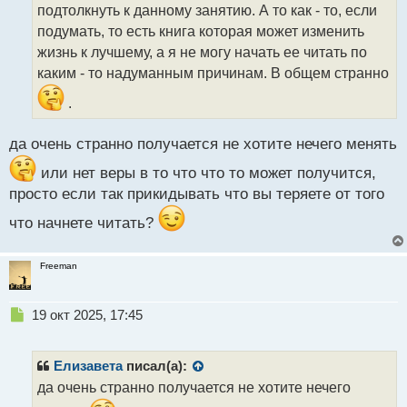
подтолкнуть к данному занятию. А то как - то, если
и
т
подумать, то есть книга которая может изменить
а
жизнь к лучшему, а я не могу начать ее читать по
н
каким - то надуманным причинам. В общем странно
н
ы
.
й
п
да очень странно получается не хотите нечего менять
о
с
или нет веры в то что что то может получится,
т
просто если так прикидывать что вы теряете от того
что начнете читать?
Freeman
Н
19 окт 2025, 17:45
е
п
р
Елизавета
писал(а):
о
да очень странно получается не хотите нечего
ч