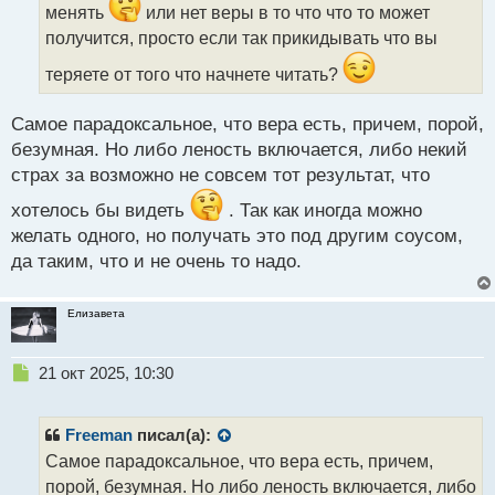
и
менять
или нет веры в то что что то может
т
получится, просто если так прикидывать что вы
а
н
теряете от того что начнете читать?
н
ы
Самое парадоксальное, что вера есть, причем, порой,
й
п
безумная. Но либо леность включается, либо некий
о
страх за возможно не совсем тот результат, что
с
т
хотелось бы видеть
. Так как иногда можно
желать одного, но получать это под другим соусом,
да таким, что и не очень то надо.
Елизавета
Н
21 окт 2025, 10:30
е
п
р
Freeman
писал(а):
о
Самое парадоксальное, что вера есть, причем,
ч
порой, безумная. Но либо леность включается, либо
и