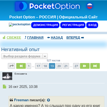
Pocket Option – РОССИЯ | Официальный Сайт
ДЕМОНСТРАЦИЯ
РЕГИСТРАЦИЯ
ВХОД
🍏
СВЕЖЕЕ
⤴️
ГЛАВНАЯ
⬅️
НАЗАД
ВПЕРЕД
➡️
Негативный опыт
Выбор раздела форума
527 постов
Страница
19
из
27
1
17
18
19
20
21
27
Пред.
След.
След.
…
…
Елизавета
Н
16 окт 2025, 10:38
е
п
р
Freeman
писал(а):
о
А какую именно? А то слышал про одну из его книг