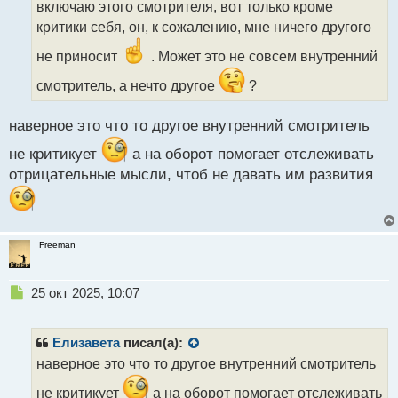
включаю этого смотрителя, вот только кроме
и
т
критики себя, он, к сожалению, мне ничего другого
а
не приносит
. Может это не совсем внутренний
н
н
смотритель, а нечто другое
?
ы
й
п
наверное это что то другое внутренний смотритель
о
не критикует
а на оборот помогает отслеживать
с
т
отрицательные мысли, чтоб не давать им развития
Freeman
Н
25 окт 2025, 10:07
е
п
р
Елизавета
писал(а):
о
наверное это что то другое внутренний смотритель
ч
и
не критикует
а на оборот помогает отслеживать