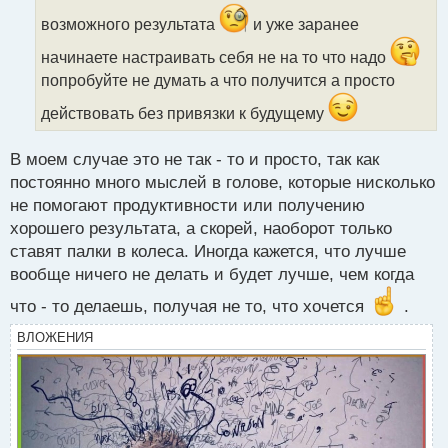
ч
и
возможного результата
и уже заранее
т
а
начинаете настраивать себя не на то что надо
н
попробуйте не думать а что получится а просто
н
ы
действовать без привязки к будущему
й
п
В моем случае это не так - то и просто, так как
о
с
постоянно много мыслей в голове, которые нисколько
т
не помогают продуктивности или получению
хорошего результата, а скорей, наоборот только
ставят палки в колеса. Иногда кажется, что лучше
вообще ничего не делать и будет лучше, чем когда
что - то делаешь, получая не то, что хочется
.
ВЛОЖЕНИЯ