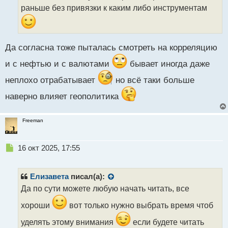
т
раньше без привязки к каким либо инструментам
а
н
н
ы
Да согласна тоже пыталась смотреть на корреляцию
й
п
и с нефтью и с валютами
бывает иногда даже
о
с
неплохо отрабатывает
но всё таки больше
т
наверно влияет геополитика
Freeman
Н
16 окт 2025, 17:55
е
п
р
Елизавета
писал(а):
о
Да по сути можете любую начать читать, все
ч
и
хороши
вот только нужно выбрать время чтоб
т
а
уделять этому внимания
если будете читать