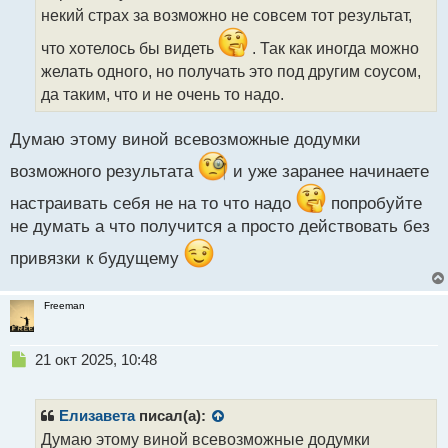
т
некий страх за возможно не совсем тот результат,
а
что хотелось бы видеть
. Так как иногда можно
н
н
желать одного, но получать это под другим соусом,
ы
да таким, что и не очень то надо.
й
п
Думаю этому виной всевозможные додумки
о
с
возможного результата
и уже заранее начинаете
т
настраивать себя не на то что надо
попробуйте
не думать а что получится а просто действовать без
привязки к будущему
Freeman
Н
21 окт 2025, 10:48
е
п
р
Елизавета
писал(а):
о
Думаю этому виной всевозможные додумки