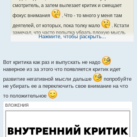
ч
смотритель, а затем вылезает критик и смещает
и
т
фокус внимания
. Что - то много у меня там
а
н
деятелей, от которых, пока толку мало
. Кстати
н
замечал, что часто попытка убрать плохую мысль
ы
Нажмите, чтобы раскрыть...
вызывает обратный эффект в виде еще худшего
й
п
сценария воплощения этой мысли
.
о
с
т
Вот критика как раз и выпускать не надо
наверное из за этого что появляется критик идет
развитие негативной мысли дальше
попробуйте
не убирать ее а переключить свое внимание на что
то положительное
ВЛОЖЕНИЯ