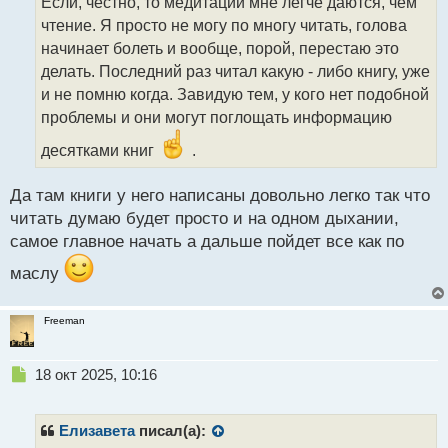
Если, честно, то медитации мне легче даются, чем
ч
чтение. Я просто не могу по многу читать, голова
и
т
начинает болеть и вообще, порой, перестаю это
а
делать. Последний раз читал какую - либо книгу, уже
н
и не помню когда. Завидую тем, у кого нет подобной
н
проблемы и они могут поглощать информацию
ы
й
десятками книг
.
п
о
с
Да там книги у него написаны довольно легко так что
т
читать думаю будет просто и на одном дыхании,
самое главное начать а дальше пойдет все как по
маслу
Freeman
Н
18 окт 2025, 10:16
е
п
р
Елизавета
писал(а):
о