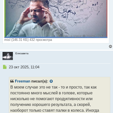
misl (146.31 КБ) 432 просмотра
Елизавета
Н
23 окт 2025, 11:04
е
п
р
Freeman
писал(а):
о
В моем случае это не так - то и просто, так как
ч
постоянно много мыслей в голове, которые
и
т
нисколько не помогают продуктивности или
а
получению хорошего результата, а скорей,
н
наоборот только ставят палки в колеса. Иногда
н