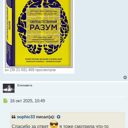
кн (39.21 КБ) 469 просмотров
Елизавета
Н
16 окт 2025, 10:49
е
п
р
sophic33
писал(а):
о
ч
Спасибо за ответ
я тоже смотрела что-то