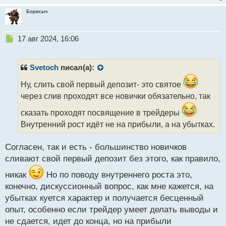
Борисыч
Н
17 авг 2024, 16:06
е
п
р
Svetoch
писал(а):
о
ч
Ну, слить свой первый депозит- это святое
и
через слив проходят все новички обязательно, так
т
а
сказать проходят посвящение в трейдеры
н
Внутренний рост идёт не на прибыли, а на убытках.
н
ы
Согласен, так и есть - большинство новичков
й
п
сливают свой первый депозит без этого, как правило,
о
никак
Но по поводу внутреннего роста это,
с
т
конечно, дискуссионный вопрос, как мне кажется, на
убытках куется характер и получается бесценный
опыт, особенно если трейдер умеет делать выводы и
не сдается, идет до конца, но на прибыли