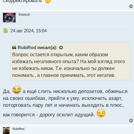
скорректировать
Svetoch
Н
24 авг 2024, 15:04
е
п
р
RubiRod
писал(а):
о
Вопрос остается открытым, каким образом
ч
избежать негативного опыта? На мой взгляд этого
и
т
не избежать никак. Т.е. изначально ты должен
а
понимать , а главное принимать, этот негатив.
н
н
ы
Да,
а ещё слить несколько депозитов, обжечься
й
на своих ошибках, прийти к уму, исключить азарт,
п
поторговать пару лет и начинать выходить в плюс,
о
с
как говорится - дорогу осилит идущий.
т
RubiRod