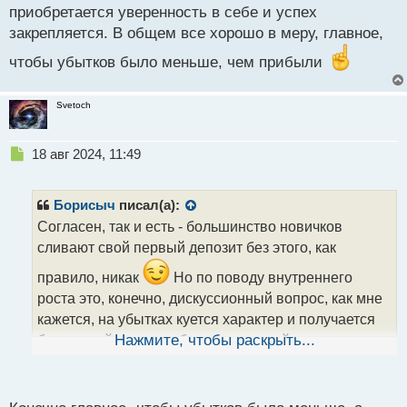
приобретается уверенность в себе и успех
закрепляется. В общем все хорошо в меру, главное,
чтобы убытков было меньше, чем прибыли
Svetoch
Н
18 авг 2024, 11:49
е
п
р
Борисыч
писал(а):
о
Согласен, так и есть - большинство новичков
ч
сливают свой первый депозит без этого, как
и
т
правило, никак
Но по поводу внутреннего
а
роста это, конечно, дискуссионный вопрос, как мне
н
н
кажется, на убытках куется характер и получается
ы
бесценный опыт, особенно если трейдер умеет
Нажмите, чтобы раскрыть...
й
делать выводы и не сдается, идет до конца, но на
п
прибыли приобретается уверенность в себе и успех
о
с
закрепляется. В общем все хорошо в меру, главное,