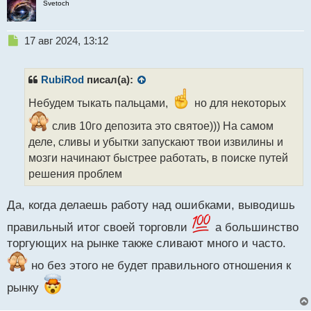
Svetoch
Н
17 авг 2024, 13:12
е
п
р
RubiRod
писал(а):
о
ч
Небудем тыкать пальцами,
но для некоторых
и
слив 10го депозита это святое))) На самом
т
а
деле, сливы и убытки запускают твои извилины и
н
мозги начинают быстрее работать, в поиске путей
н
решения проблем
ы
й
п
Да, когда делаешь работу над ошибками, выводишь
о
правильный итог своей торговли
а большинство
с
т
торгующих на рынке также сливают много и часто.
но без этого не будет правильного отношения к
рынку