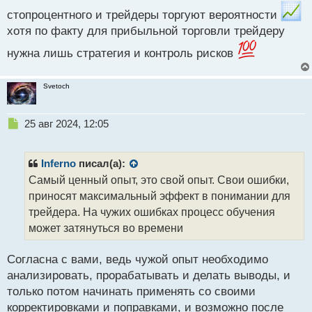
о
стопроцентного и трейдеры торгуют вероятности
с
т
хотя по факту для прибыльной торговли трейдеру
нужна лишь стратегия и контроль рисков
Svetoch
Н
25 авг 2024, 12:05
е
п
р
Inferno
писал(а):
о
Самый ценный опыт, это свой опыт. Свои ошибки,
ч
приносят максимальный эффект в понимании для
и
т
трейдера. На чужих ошибках процесс обучения
а
может затянуться во времени
н
н
Согласна с вами, ведь чужой опыт необходимо
ы
й
анализировать, прорабатывать и делать выводы, и
п
только потом начинать применять со своими
о
корректировками и поправками, и возможно после
с