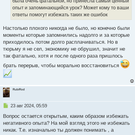
была очень фатальной, но принесла самый ценный
и
т
опыт и запоминающийся урок? Может кому то ваши
а
ответы помогут избежать таких же ошибок
н
н
Настолько плохого никогда не было, но конечно были
ы
й
моменты которые запомнились надолго и за которые
п
приходилось потом долго расплачиваться. Но в
о
тюрьму я не сел, экономику не обрушил, значит не
с
так фатально, хотя и после одного раза пришлось
т
брать перерыв, чтобы морально восстановиться
RubiRod
Н
23 авг 2024, 05:59
е
Вопрос остается открытым, каким образом избежать
п
р
негативного опыта? На мой взгляд этого не избежать
о
никак. Т.е. изначально ты должен понимать , а
ч