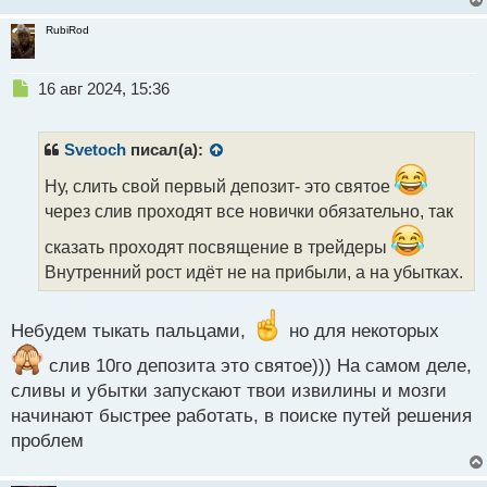
RubiRod
Н
16 авг 2024, 15:36
е
п
р
Svetoch
писал(а):
о
ч
Ну, слить свой первый депозит- это святое
и
через слив проходят все новички обязательно, так
т
а
сказать проходят посвящение в трейдеры
н
Внутренний рост идёт не на прибыли, а на убытках.
н
ы
й
Небудем тыкать пальцами,
но для некоторых
п
о
слив 10го депозита это святое))) На самом деле,
с
сливы и убытки запускают твои извилины и мозги
т
начинают быстрее работать, в поиске путей решения
проблем