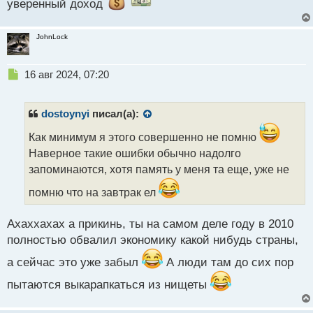
уверенный доход
JohnLock
Н
16 авг 2024, 07:20
е
п
р
dostoynyi
писал(а):
о
ч
Как минимум я этого совершенно не помню
и
Наверное такие ошибки обычно надолго
т
запоминаются, хотя память у меня та еще, уже не
а
н
помню что на завтрак ел
н
ы
Ахаххахах а прикинь, ты на самом деле году в 2010
й
п
полностью обвалил экономику какой нибудь страны,
о
а сейчас это уже забыл
А люди там до сих пор
с
т
пытаются выкарапкаться из нищеты