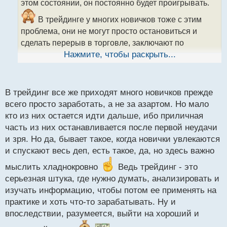
этом состоянии, он постоянно будет проигрывать.
и
т
В трейдинге у многих новичков тоже с этим
а
проблема, они не могут просто остановиться и
н
н
сделать перерыв в торговле, заключают по
ы
несколько сделок в день уже даже и не думая,
Нажмите, чтобы раскрыть...
й
почему они делают именно то, что они делают, в
п
конце концов, это обязательно приводит к
о
с
В трейдинг все же приходят много новичков прежде
разорению.
т
всего просто заработать, а не за азартом. Но мало
кто из них остается идти дальше, ибо приличная
часть из них останавливается после первой неудачи
и зря. Но да, бывает такое, когда новички увлекаются
и спускают весь деп, есть такое, да, но здесь важно
мыслить хладнокровно
Ведь трейдинг - это
серьезная штука, где нужно думать, анализировать и
изучать информацию, чтобы потом ее применять на
практике и хоть что-то зарабатывать. Ну и
впоследствии, разумеется, выйти на хороший и