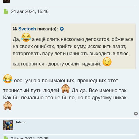
Н
24 авг 2024, 15:46
е
п
р
Svetoch
писал(а):
о
ч
Да,
а ещё слить несколько депозитов, обжечься
и
на своих ошибках, прийти к уму, исключить азарт,
т
поторговать пару лет и начинать выходить в плюс,
а
н
как говорится - дорогу осилит идущий.
н
ы
й
ооо, узнаю понимающих, прошедших этот
п
о
тернистый путь людей
Да да. Все именно так.
с
Как бы печально это не было, но по другому никак.
т
Inferno
Н
24 авг 2024, 20:29