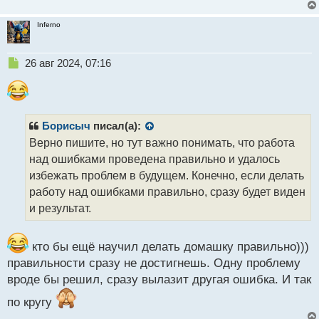
Inferno
Н
26 авг 2024, 07:16
е
п
р
о
ч
Борисыч
писал(а):
и
Верно пишите, но тут важно понимать, что работа
т
над ошибками проведена правильно и удалось
а
избежать проблем в будущем. Конечно, если делать
н
н
работу над ошибками правильно, сразу будет виден
ы
и результат.
й
п
о
кто бы ещё научил делать домашку правильно)))
с
правильности сразу не достигнешь. Одну проблему
т
вроде бы решил, сразу вылазит другая ошибка. И так
по кругу