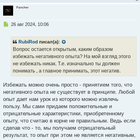
Pancher
Н
26 авг 2024, 10:06
е
п
р
RubiRod
писал(а):
о
Вопрос остается открытым, каким образом
ч
избежать негативного опыта? На мой взгляд этого
и
т
не избежать никак. Т.е. изначально ты должен
а
понимать , а главное принимать, этот негатив.
н
н
Избежать можно очень просто - принятием того, что
ы
й
негативного опыта не существует в принципе. Любой
п
опыт дает нам урок из которого можно извлечь
о
пользу. Мы сами придаем положительные и
с
отрицательные характеристики, приобретенному
т
опыту, что считаю в корне не правильным. Ведь если
сделав что - то, мы получаем отрицательный
результат, то опыт при этом не является негативным,