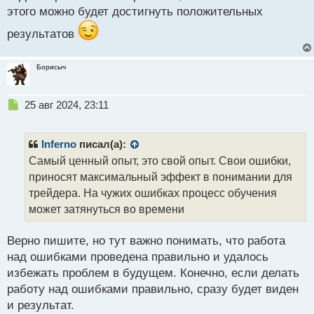
этого можно будет достигнуть положительных
т
результатов
Борисыч
Н
25 авг 2024, 23:11
е
п
р
Inferno
писал(а):
о
Самый ценный опыт, это свой опыт. Свои ошибки,
ч
приносят максимальный эффект в понимании для
и
т
трейдера. На чужих ошибках процесс обучения
а
может затянуться во времени
н
н
Верно пишите, но тут важно понимать, что работа
ы
й
над ошибками проведена правильно и удалось
п
избежать проблем в будущем. Конечно, если делать
о
работу над ошибками правильно, сразу будет виден
с
и результат.
т