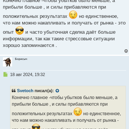
Конечно главное -чтобы убытков было меньше, а
т
прибыли больше , и силы прибавляются при
чтобы убытков было меньше, чем прибыли
положительных результатах
но единственное,
что нам можно накапливать и получать от рынка - это
опыт
и часто убыточная сделка даёт больше
информации, так как такие стрессовые ситуации
хорошо запоминаются .
Борисыч
Н
18 авг 2024, 19:32
е
п
р
Svetoch
писал(а):
о
Конечно главное -чтобы убытков было меньше, а
ч
прибыли больше , и силы прибавляются при
и
т
положительных результатах
но единственное,
а
что нам можно накапливать и получать от рынка -
н
н