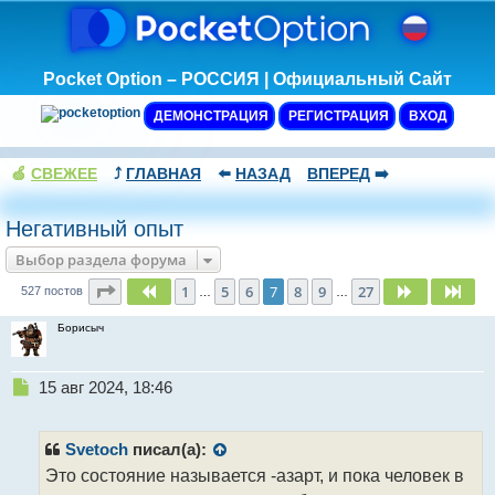
Pocket Option – РОССИЯ | Официальный Сайт
ДЕМОНСТРАЦИЯ
РЕГИСТРАЦИЯ
ВХОД
🍏
СВЕЖЕЕ
⤴️
ГЛАВНАЯ
⬅️
НАЗАД
ВПЕРЕД
➡️
Негативный опыт
Выбор раздела форума
Страница
7
из
27
1
5
6
7
8
9
27
Пред.
След.
Сле
527 постов
…
…
Борисыч
Н
15 авг 2024, 18:46
е
п
р
Svetoch
писал(а):
о
Это состояние называется -азарт, и пока человек в
ч