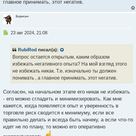
главное принимать, этот негатив.
и
т
а
Борисыч
н
н
ы
Н
23 авг 2024, 21:08
й
е
п
п
о
р
RubiRod
писал(а):
с
о
Вопрос остается открытым, каким образом
т
ч
избежать негативного опыта? На мой взгляд этого
и
т
не избежать никак. Т.е. изначально ты должен
а
понимать , а главное принимать, этот негатив.
н
н
Согласен, на начальном этапе его никак не избежать
ы
й
- его можно сгладить и минимизировать. Как мне
п
кажется, когда появляется опыт и уверенность в
о
торговле риск сводится к минимуму, если все
с
правильно делать и всегда быть начеку, а если что-то
т
идет не по плану, то можно его оперативно