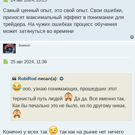
е
Самый ценный опыт, это свой опыт. Свои ошибки,
п
р
приносят максимальный эффект в понимании для
о
трейдера. На чужих ошибках процесс обучения
ч
может затянуться во времени
и
т
а
Svetoch
н
н
ы
Н
25 авг 2024, 11:36
й
е
п
п
о
р
RubiRod
писал(а):
с
о
т
ч
ооо, узнаю понимающих, прошедших этот
и
тернистый путь людей
Да да. Все именно так.
т
а
Как бы печально это не было, но по другому никак.
н
н
ы
й
Конечно у всех так
так как на рынке нет ничего
п