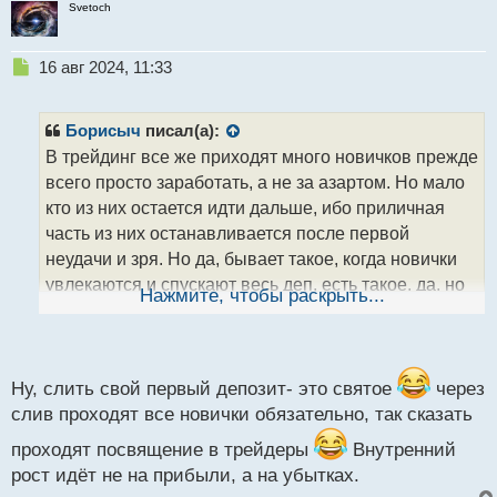
Svetoch
Н
16 авг 2024, 11:33
е
п
р
Борисыч
писал(а):
о
В трейдинг все же приходят много новичков прежде
ч
всего просто заработать, а не за азартом. Но мало
и
т
кто из них остается идти дальше, ибо приличная
а
часть из них останавливается после первой
н
неудачи и зря. Но да, бывает такое, когда новички
н
увлекаются и спускают весь деп, есть такое, да, но
ы
Нажмите, чтобы раскрыть...
й
здесь важно мыслить хладнокровно
Ведь
п
трейдинг - это серьезная штука, где нужно думать,
о
с
анализировать и изучать информацию, чтобы потом
т
Ну, слить свой первый депозит- это святое
через
ее применять на практике и хоть что-то
слив проходят все новички обязательно, так сказать
зарабатывать. Ну и впоследствии, разумеется,
проходят посвящение в трейдеры
Внутренний
выйти на хороший и уверенный доход
рост идёт не на прибыли, а на убытках.