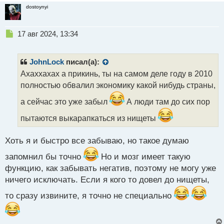
dostoynyi
Н
17 авг 2024, 13:34
е
п
р
JohnLock
писал(а):
о
Ахаххахах а прикинь, ты на самом деле году в 2010
ч
полностью обвалил экономику какой нибудь страны,
и
т
а сейчас это уже забыл
А люди там до сих пор
а
н
пытаются выкарапкаться из нищеты
н
ы
Хоть я и быстро все забываю, но такое думаю
й
п
запомнил бы точно
Но и мозг имеет такую
о
функцию, как забывать негатив, поэтому не могу уже
с
т
ничего исключать. Если я кого то довел до нищеты,
то сразу извините, я точно не специально