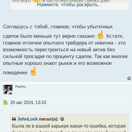
это опыт
и часто убыточная сделка даёт
ы
Нажмите, чтобы раскрыть...
больше информации, так как такие стрессовые
й
п
ситуации хорошо запоминаются .
о
с
Соглашусь с тобой, главное, чтобы убыточных
т
сделок было меньше тут верно сказано
Кстати,
главное отличие опытного трейдера от новичка - это
возможность перестроиться на новый актив без
сильной просадке по проценту сделок. Так как многие
опытные хорошо знают рынок и его возможное
поведение
Psycho_
Н
20 авг 2024, 13:33
е
п
р
JohnLock
писал(а):
о
Была ли в вашей карьере какая-то ошибка, которая
ч