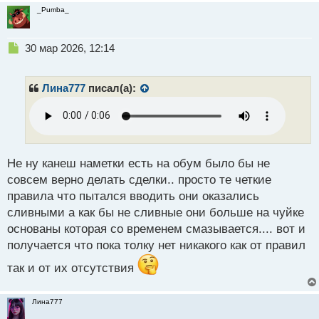
_Pumba_
Н
30 мар 2026, 12:14
е
п
р
Лина777
писал(а):
о
ч
и
т
а
н
Не ну канеш наметки есть на обум было бы не
н
совсем верно делать сделки.. просто те четкие
ы
правила что пытался вводить они оказались
й
сливными а как бы не сливные они больше на чуйке
п
о
основаны которая со временем смазывается.... вот и
с
получается что пока толку нет никакого как от правил
т
так и от их отсутствия
Лина777