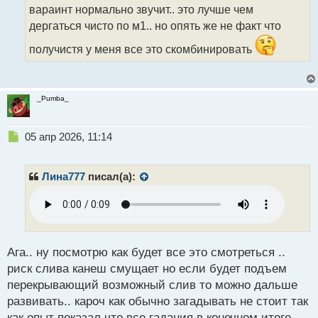
вараинт нормально звучит.. это лучше чем
п
о
дергаться чисто по м1.. но опять же не факт что
с
т
получистя у меня все это скомбинировать
_Pumba_
Н
05 апр 2026, 11:14
е
п
р
Лина777
писал(а):
о
ч
и
т
а
н
Ага.. ну посмотрю как будет все это смотреться ..
н
риск слива канеш смущает но если будет подъем
ы
перекрывающий возможный слив то можно дальше
й
развивать.. кароч как обычно загадывать не стоит так
п
о
как опыт показал что все гадания в конечном итоге