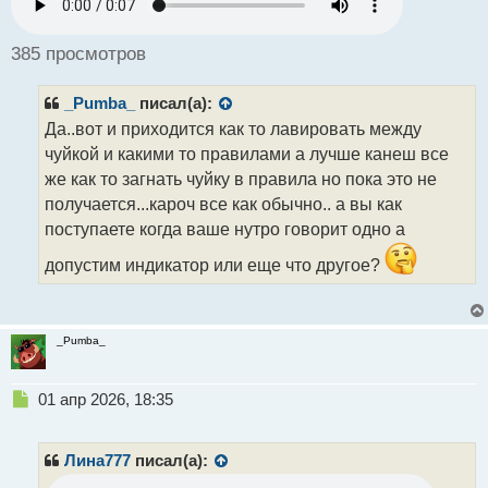
р
о
ч
385 просмотров
и
т
_Pumba_
писал(а):
а
н
Да..вот и приходится как то лавировать между
н
чуйкой и какими то правилами а лучше канеш все
ы
же как то загнать чуйку в правила но пока это не
й
получается...кароч все как обычно.. а вы как
п
о
поступаете когда ваше нутро говорит одно а
с
т
допустим индикатор или еще что другое?
_Pumba_
Н
01 апр 2026, 18:35
е
п
р
Лина777
писал(а):
о