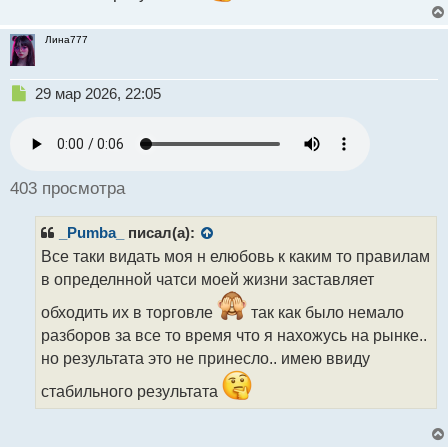
Лина777
Н
29 мар 2026, 22:05
е
п
р
о
ч
403 просмотра
и
т
_Pumba_
писал(а):
а
н
Все таки видать моя н елюбовь к каким то правилам
н
в определнной чатси моей жизни заставляет
ы
й
обходить их в торговле
так как было немало
п
разборов за все то время что я нахожусь на рынке..
о
но результата это не принесло.. имею ввиду
с
т
стабильного результата