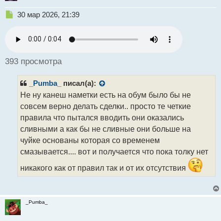
Н
30 мар 2026, 21:39
е
п
р
о
ч
393 просмотра
и
т
_Pumba_
писал(а):
а
н
Не ну канеш наметки есть на обум было бы не
н
совсем верно делать сделки.. просто те четкие
ы
правила что пытался вводить они оказались
й
сливными а как бы не сливные они больше на
п
о
чуйке основаны которая со временем
с
смазывается.... вот и получается что пока толку нет
т
никакого как от правил так и от их отсутствия
_Pumba_