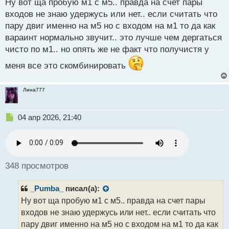
н
Ну вот ща пробую м1 с м5.. правда на счет пары
н
входов не знаю удержусь или нет.. если считать что
ы
пару двиг именно на м5 но с входом на м1 то да как
й
вараинт нормально звучит.. это лучше чем дергаться
п
о
чисто по м1.. но опять же не факт что получистя у
с
меня все это скомбинировать
т
Лина777
Н
04 апр 2026, 21:40
е
п
р
о
ч
348 просмотров
и
т
_Pumba_
писал(а):
а
н
Ну вот ща пробую м1 с м5.. правда на счет пары
н
входов не знаю удержусь или нет.. если считать что
ы
пару двиг именно на м5 но с входом на м1 то да как
й