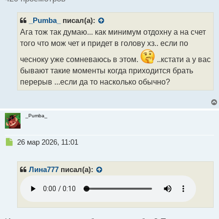
и
т
_Pumba_
писал(а):
а
н
Ага тож так думаю... как минимум отдохну а на счет
н
того что мож чет и придет в голову хз.. если по
ы
й
чесноку уже сомневаюсь в этом.
..кстати а у вас
п
бывают такие моменты когда приходится брать
о
перерыв ...если да то насколько обычно?
с
т
_Pumba_
Н
26 мар 2026, 11:01
е
п
р
Лина777
писал(а):
о
ч
и
т
а