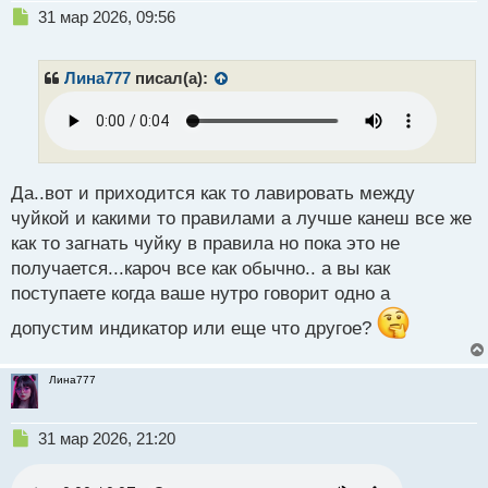
Н
31 мар 2026, 09:56
е
п
р
Лина777
писал(а):
о
ч
и
т
а
н
Да..вот и приходится как то лавировать между
н
чуйкой и какими то правилами а лучше канеш все же
ы
как то загнать чуйку в правила но пока это не
й
получается...кароч все как обычно.. а вы как
п
о
поступаете когда ваше нутро говорит одно а
с
допустим индикатор или еще что другое?
т
Лина777
Н
31 мар 2026, 21:20
е
п