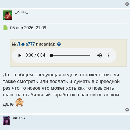
_Pumba_
Н
05 апр 2026, 21:09
е
п
р
Лина777
писал(а):
о
ч
и
т
а
н
Да.. в общем следующая неделя покажет стоит ли
н
также смотреть или послать и думать в очреедной
ы
раз что то новое что может хоть как то повысить
й
шанс на стабильный заработок в нашем не легком
п
о
деле
с
т
Лина777