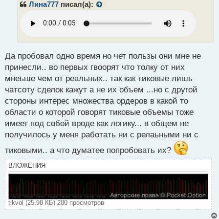
р
Лина777
писал(а):
о
ч
и
т
а
н
Да пробовал одно время но чет пользы они мне не
н
принесли.. во первых гвоорят что толку от них
ы
мнеьше чем от реальных.. так как тиковые лишь
й
чатсоту сделок кажут а не их объем ...но с другой
п
о
стороны интерес множества ордеров в какой то
с
области о которой говорят тиковые объемы тоже
т
имеет под собой вроде как логику... в общем не
получилось у меня работать ни с релаьными ни с
тиковыми.. а что думатее попробовать их?
ВЛОЖЕНИЯ
tikvol (25.98 КБ) 280 просмотров