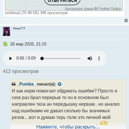
oshibtrad (76.98 КБ) 398 просмотров
Лина777
Н
26 мар 2026, 21:15
е
п
р
о
ч
412 просмотров
и
т
_Pumba_
писал(а):
а
н
И как норм помогает обдумать ошибки? Просто я
н
скок раз брал перерыв то он в основном был
ы
направлен ткоа ан передышку нервам.. но анализ
й
над ошибками не давал сколько бы значимых
п
о
резов... вот и думаю терь толи это личной мой
с
т
заскок толи так бывает и у других людей
Нажмите, чтобы раскрыть...