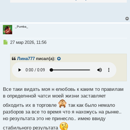
_Pumba_
Н
27 мар 2026, 11:56
е
п
р
Лина777
писал(а):
о
ч
и
т
а
н
Все таки видать моя н елюбовь к каким то правилам
н
в определнной чатси моей жизни заставляет
ы
й
обходить их в торговле
так как было немало
п
разборов за все то время что я нахожусь на рынке..
о
но результата это не принесло.. имею ввиду
с
т
стабильного результата