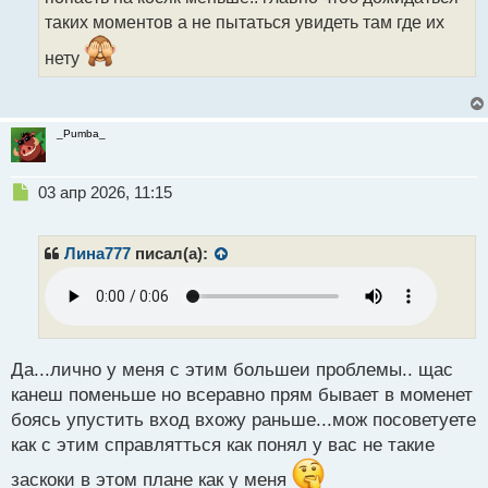
ы
таких моментов а не пытаться увидеть там где их
й
п
нету
о
с
т
_Pumba_
Н
03 апр 2026, 11:15
е
п
р
Лина777
писал(а):
о
ч
и
т
а
н
Да...лично у меня с этим большеи проблемы.. щас
н
канеш поменьше но всеравно прям бывает в моменет
ы
боясь упустить вход вхожу раньше...мож посоветуете
й
как с этим справлятться как понял у вас не такие
п
о
заскоки в этом плане как у меня
с