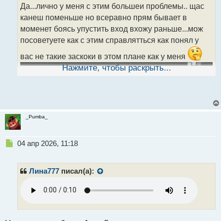
н
Да...лично у меня с этим большеи проблемы.. щас
н
канеш поменьше но всеравно прям бывает в
ы
моменет боясь упустить вход вхожу раньше...мож
й
посоветуете как с этим справлятться как понял у
п
о
вас не такие заскоки в этом плане как у меня
с
т
Нажмите, чтобы раскрыть...
_Pumba_
Н
04 апр 2026, 11:18
е
п
р
Лина777
писал(а):
о
ч
и
т
а