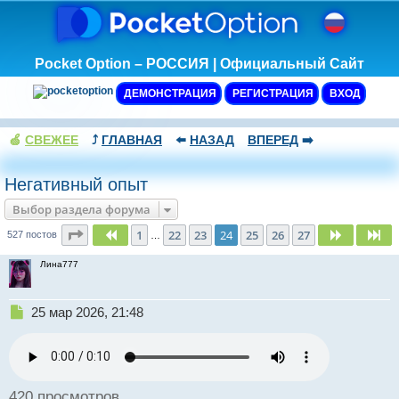
Pocket Option – РОССИЯ | Официальный Сайт
ДЕМОНСТРАЦИЯ
РЕГИСТРАЦИЯ
ВХОД
🍏
СВЕЖЕЕ
⤴️
ГЛАВНАЯ
⬅️
НАЗАД
ВПЕРЕД
➡️
Негативный опыт
Выбор раздела форума
Страница
24
из
27
1
22
23
24
25
26
27
Пред.
След.
Сл
527 постов
…
Лина777
Н
25 мар 2026, 21:48
е
п
р
о
ч
420 просмотров