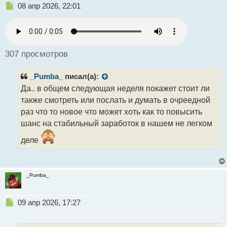
Н
08 апр 2026, 22:01
е
п
р
о
ч
307 просмотров
и
т
_Pumba_
писал(а):
а
н
Да.. в общем следующая неделя покажет стоит ли
н
также смотреть или послать и думать в очреедной
ы
раз что то новое что может хоть как то повысить
й
шанс на стабильный заработок в нашем не легком
п
о
деле
с
т
_Pumba_
Н
09 апр 2026, 17:27
е
п