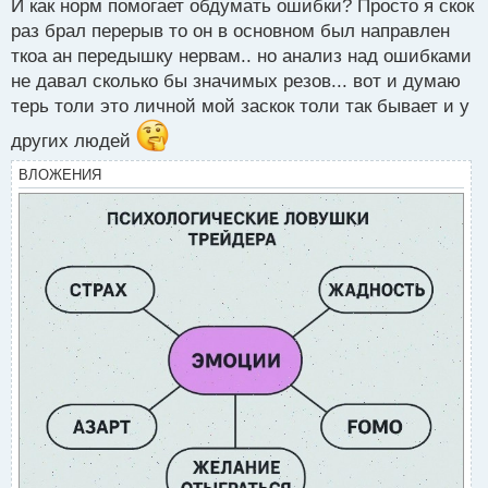
н
И как норм помогает обдумать ошибки? Просто я скок
н
раз брал перерыв то он в основном был направлен
ы
ткоа ан передышку нервам.. но анализ над ошибками
й
не давал сколько бы значимых резов... вот и думаю
п
о
терь толи это личной мой заскок толи так бывает и у
с
других людей
т
ВЛОЖЕНИЯ