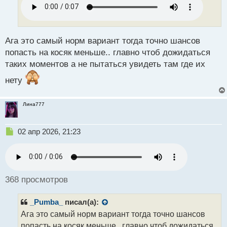
ч
и
т
а
н
Ага это самый норм вариант тогда точно шансов
н
попасть на косяк меньше.. главно чтоб дожидаться
ы
таких моментов а не пытаться увидеть там где их
й
п
нету
о
с
т
Лина777
Н
02 апр 2026, 21:23
е
п
р
о
ч
368 просмотров
и
т
_Pumba_
писал(а):
а
н
Ага это самый норм вариант тогда точно шансов
н
попасть на косяк меньше.. главно чтоб дожидаться