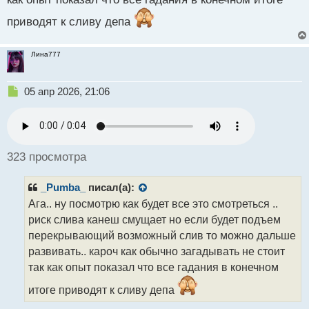
с
приводят к сливу депа
т
Лина777
Н
05 апр 2026, 21:06
е
п
р
о
ч
323 просмотра
и
т
_Pumba_
писал(а):
а
н
Ага.. ну посмотрю как будет все это смотреться ..
н
риск слива канеш смущает но если будет подъем
ы
перекрывающий возможный слив то можно дальше
й
развивать.. кароч как обычно загадывать не стоит
п
о
так как опыт показал что все гадания в конечном
с
т
итоге приводят к сливу депа