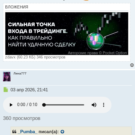
т
ВЛОЖЕНИЯ
zdavx (60.23 КБ) 346 просмотров
Лина777
Н
03 апр 2026, 21:41
е
п
р
о
ч
360 просмотров
и
т
_Pumba_
писал(а):
а