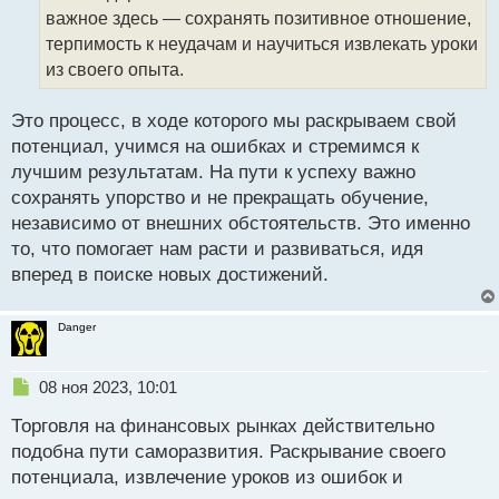
т
важное здесь — сохранять позитивное отношение,
а
терпимость к неудачам и научиться извлекать уроки
н
из своего опыта.
н
ы
й
Это процесс, в ходе которого мы раскрываем свой
п
потенциал, учимся на ошибках и стремимся к
о
лучшим результатам. На пути к успеху важно
с
сохранять упорство и не прекращать обучение,
т
независимо от внешних обстоятельств. Это именно
то, что помогает нам расти и развиваться, идя
вперед в поиске новых достижений.
Danger
Н
08 ноя 2023, 10:01
е
Торговля на финансовых рынках действительно
п
р
подобна пути саморазвития. Раскрывание своего
о
потенциала, извлечение уроков из ошибок и
ч