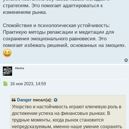
стратегиям. Это помогает адаптироваться к
изменениям рынка.
Спокойствие и психологическая устойчивость:
Практикую методы релаксации и медитации для
сохранения эмоционального равновесия. Это
помогает избежать решений, основанных на эмоциях.
Alesha
Н
16 ноя 2023, 14:59
е
п
р
Danger
писал(а):
о
Упорство и настойчивость играют ключевую роль в
ч
достижении успеха на финансовых рынках. В
и
т
трудные моменты, когда рынок становится
а
непредсказуемым, именно наше умение сохранять