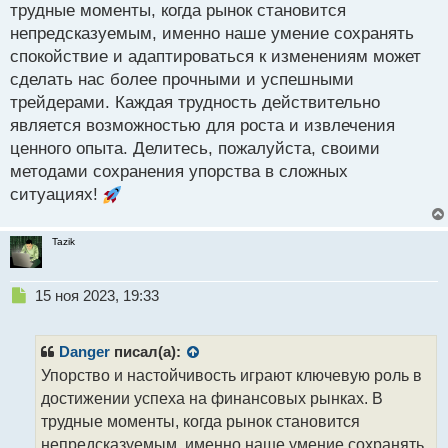
о
трудные моменты, когда рынок становится
ч
непредсказуемым, именно наше умение сохранять
и
т
спокойствие и адаптироваться к изменениям может
а
сделать нас более прочными и успешными
н
трейдерами. Каждая трудность действительно
н
является возможностью для роста и извлечения
ы
й
ценного опыта. Делитесь, пожалуйста, своими
п
методами сохранения упорства в сложных
о
ситуациях!
с
т
Tazik
Н
15 ноя 2023, 19:33
е
п
р
Danger
писал(а):
о
Упорство и настойчивость играют ключевую роль в
ч
достижении успеха на финансовых рынках. В
и
т
трудные моменты, когда рынок становится
а
непредсказуемым, именно наше умение сохранять