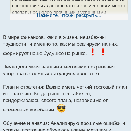
н
спокойствие и адаптироваться к изменениям может
н
сделать нас более прочными и успешными
ы
Нажмите, чтобы раскрыть...
й
трейдерами. Каждая трудность действительно
п
является возможностью для роста и извлечения
о
ценного опыта. Делитесь, пожалуйста, своими
с
В мире финансов, как и в жизни, неизбежны
методами сохранения упорства в сложных
т
трудности, и именно то, как мы реагируем на них,
ситуациях!
формирует наше будущее на рынке.
Лично для меня важными методами сохранения
упорства в сложных ситуациях являются:
План и стратегия: Важно иметь четкий торговый план
и стратегию. Когда рынок нестабилен,
придерживаюсь своего плана, независимо от
временных колебаний.
Обучение и анализ: Анализирую прошлые ошибки и
успехи, постоянно обучаюсь новым методам и