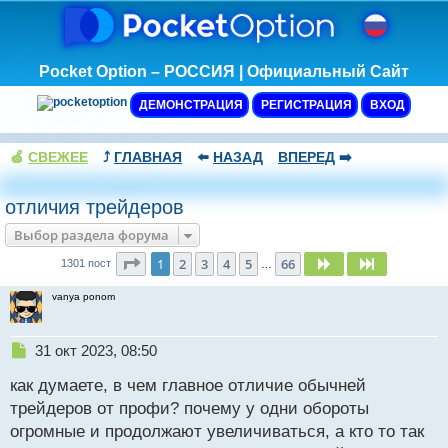
Pocket Option – РОССИЯ | Официальный Сайт
ДЕМОНСТРАЦИЯ
РЕГИСТРАЦИЯ
ВХОД
🍏
СВЕЖЕЕ
⤴️
ГЛАВНАЯ
⬅️
НАЗАД
ВПЕРЕД
➡️
отличия трейдеров
Выбор раздела форума
Страница
1
из
66
1
2
3
4
5
66
След.
След.
1301 пост
…
vanya ponom
Н
31 окт 2023, 08:50
е
как думаете, в чем главное отличие обычней
п
р
трейдеров от профи? почему у одни обороты
о
огромные и продолжают увеличиваться, а кто то так
ч