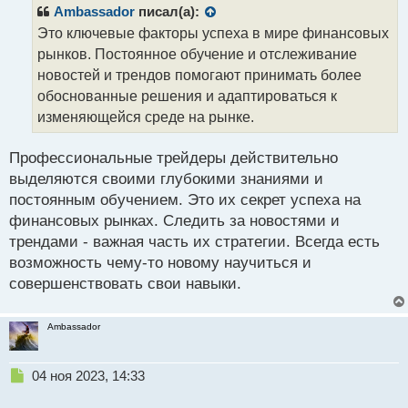
р
Ambassador
писал(а):
т
о
Это ключевые факторы успеха в мире финансовых
ч
рынков. Постоянное обучение и отслеживание
и
т
новостей и трендов помогают принимать более
а
обоснованные решения и адаптироваться к
н
изменяющейся среде на рынке.
н
ы
й
Профессиональные трейдеры действительно
п
выделяются своими глубокими знаниями и
о
постоянным обучением. Это их секрет успеха на
с
финансовых рынках. Следить за новостями и
т
трендами - важная часть их стратегии. Всегда есть
возможность чему-то новому научиться и
совершенствовать свои навыки.
Ambassador
Н
04 ноя 2023, 14:33
е
п