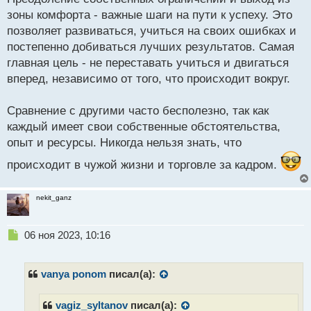
даже если у него действительно пока что
зоны комфорта - важные шаги на пути к успеху. Это
получается лучше чем у тебя, у него свой путь, а у
позволяет развиваться, учиться на своих ошибках и
тебя другой. Никогда не знаешь, что будет завтра.
постепенно добиваться лучших результатов. Самая
Поэтому не сравнивайте себя с другими, живите
главная цель - не переставать учиться и двигаться
свою жизнь и не думайте, что вы чего-то
вперед, независимо от того, что происходит вокруг.
недостойны
Сравнение с другими часто бесполезно, так как
каждый имеет свои собственные обстоятельства,
опыт и ресурсы. Никогда нельзя знать, что
происходит в чужой жизни и торговле за кадром.
nekit_ganz
Н
06 ноя 2023, 10:16
е
п
р
vanya ponom
писал(а):
о
ч
vagiz_syltanov
писал(а):
и