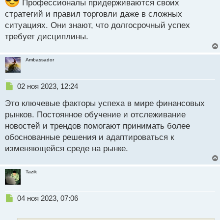
Профессионалы придерживаются своих
стратегий и правил торговли даже в сложных
ситуациях. Они знают, что долгосрочный успех
требует дисциплины.
Ambassador
Н
02 ноя 2023, 12:24
е
Это ключевые факторы успеха в мире финансовых
п
р
рынков. Постоянное обучение и отслеживание
о
новостей и трендов помогают принимать более
ч
обоснованные решения и адаптироваться к
и
т
изменяющейся среде на рынке.
а
н
Tazik
н
ы
й
Н
04 ноя 2023, 07:06
п
е
о
п
с