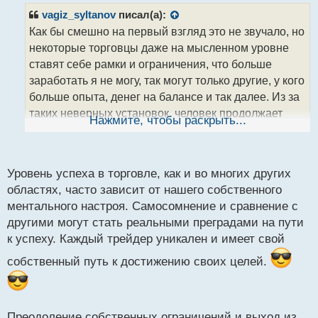
р
vagiz_syltanov
писал(а):
о
Как бы смешно на первый взгляд это не звучало, но
ч
некоторые торговцы даже на мысленном уровне
и
т
ставят себе рамки и ограничения, что больше
а
заработать я не могу, так могут только другие, у кого
н
больше опыта, денег на балансе и так далее. Из за
н
таких неверных установок, человек продолжает
ы
Нажмите, чтобы раскрыть...
й
сидеть в очерченном им самим кругу и не желает
п
даже пытаться сделать немного больше. Скажу по
о
своему опыту, что у очень большого процента
с
Уровень успеха в торговле, как и во многих других
людей действительно проблема кроется именно в
т
областях, часто зависит от нашего собственного
голове. Надо ломать такие твердыни, выходить из
ментального настроя. Самосомнение и сравнение с
зоны комфорта, пробовать, делать, падать и
другими могут стать реальными преградами на пути
вставать, и тогда пойдет результат. Еще не нужно
к успеху. Каждый трейдер уникален и имеет свой
сравнивать себя с другими. Например: вот Васька
начал вместе со мной торговать, только у меня еще
собственный путь к достижению своих целей.
до сих пор сделки в ноль, а у него прибыль во всю
идет. Ну и что? Откуда ты знаешь, может он читер
какой-нибудь, или вообще врет о своих успехах. Да
Преодоление собственных ограничений и выход из