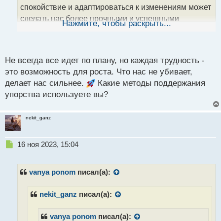
н
спокойствие и адаптироваться к изменениям может
н
сделать нас более прочными и успешными
ы
Нажмите, чтобы раскрыть...
й
трейдерами. Каждая трудность действительно
п
является возможностью для роста и извлечения
о
ценного опыта. Делитесь, пожалуйста, своими
с
Не всегда все идет по плану, но каждая трудность -
методами сохранения упорства в сложных
т
это возможность для роста. Что нас не убивает,
ситуациях!
делает нас сильнее.
Какие методы поддержания
упорства используете вы?
nekit_ganz
Н
16 ноя 2023, 15:04
е
п
р
vanya ponom
писал(а):
о
ч
nekit_ganz
писал(а):
и
т
а
vanya ponom
писал(а):