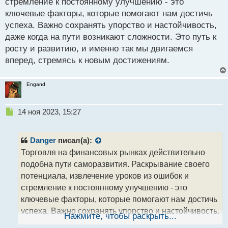
стремление к постоянному улучшению - это
и
т
ключевые факторы, которые помогают нам достичь
а
успеха. Важно сохранять упорство и настойчивость,
н
даже когда на пути возникают сложности. Это путь к
н
росту и развитию, и именно так мы двигаемся
ы
й
вперед, стремясь к новым достижениям.
п
о
с
Engand
т
Н
14 ноя 2023, 15:27
е
п
р
Danger
писал(а):
о
Торговля на финансовых рынках действительно
ч
подобна пути саморазвития. Раскрывание своего
и
т
потенциала, извлечение уроков из ошибок и
а
стремление к постоянному улучшению - это
н
ключевые факторы, которые помогают нам достичь
н
успеха. Важно сохранять упорство и настойчивость,
ы
Нажмите, чтобы раскрыть...
й
даже когда на пути возникают сложности. Это путь к