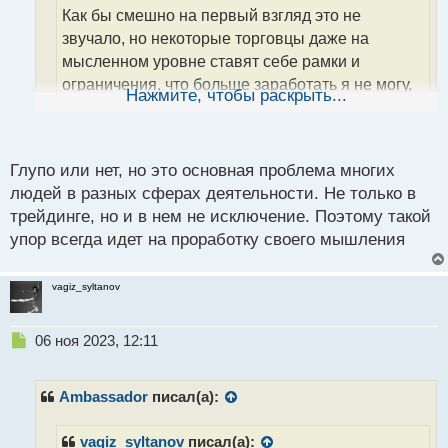
Как бы смешно на первый взгляд это не
т
а
звучало, но некоторые торговцы даже на
н
мысленном уровне ставят себе рамки и
н
ограничения, что больше заработать я не могу,
ы
Нажмите, чтобы раскрыть...
й
так могут только другие, у кого больше опыта,
п
денег на балансе и так далее. Из за таких
о
неверных установок, человек продолжает
с
Глупо или нет, но это основная проблема многих
сидеть в очерченном им самим кругу и не
т
людей в разных сферах деятельности. Не только в
желает даже пытаться сделать немного больше.
трейдинге, но и в нем не исключение. Поэтому такой
Скажу по своему опыту, что у очень большого
упор всегда идет на проработку своего мышления
процента людей действительно проблема
кроется именно в голове. Надо ломать такие
vagiz_syltanov
твердыни, выходить из зоны комфорта,
пробовать, делать, падать и вставать, и тогда
пойдет результат. Еще не нужно сравнивать
Н
06 ноя 2023, 12:11
е
себя с другими. Например: вот Васька начал
п
вместе со мной торговать, только у меня еще до
р
Ambassador
писал(а):
сих пор сделки в ноль, а у него прибыль во всю
о
идет. Ну и что? Откуда ты знаешь, может он
ч
vagiz_syltanov
писал(а):
и