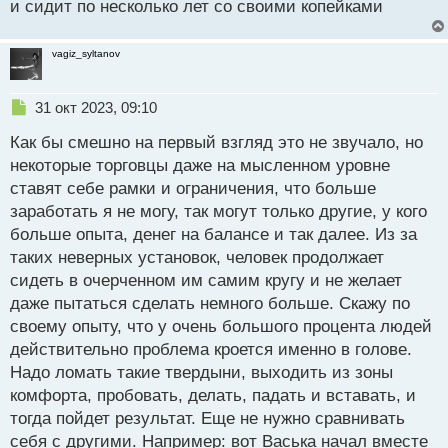
и сидит по несколько лет со своими копейками
и
т
а
vagiz_syltanov
н
н
ы
Н
31 окт 2023, 09:10
й
е
п
Как бы смешно на первый взгляд это не звучало, но
п
о
р
некоторые торговцы даже на мысленном уровне
с
о
ставят себе рамки и ограничения, что больше
т
ч
заработать я не могу, так могут только другие, у кого
и
т
больше опыта, денег на балансе и так далее. Из за
а
таких неверных установок, человек продолжает
н
сидеть в очерченном им самим кругу и не желает
н
даже пытаться сделать немного больше. Скажу по
ы
й
своему опыту, что у очень большого процента людей
п
действительно проблема кроется именно в голове.
о
Надо ломать такие твердыни, выходить из зоны
с
комфорта, пробовать, делать, падать и вставать, и
т
тогда пойдет результат. Еще не нужно сравнивать
себя с другими. Например: вот Васька начал вместе