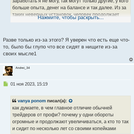
заработать я не могу, так могут только другие, у кого
н
больше опыта, денег на балансе и так далее. Из за
н
таких неверных установок, человек продолжает
ы
Нажмите, чтобы раскрыть...
й
сидеть в очерченном им самим кругу и не желает
п
даже пытаться сделать немного больше. Скажу по
о
своему опыту, что у очень большого процента
с
Разве только из-за этого? Я уверен что есть еще что-
людей действительно проблема кроется именно в
т
то, было бы глупо что все сидят в нищите из-за
голове. Надо ломать такие твердыни, выходить из
своих мысле1
зоны комфорта, пробовать, делать, падать и
вставать, и тогда пойдет результат. Еще не нужно
Andrei_34
сравнивать себя с другими. Например: вот Васька
начал вместе со мной торговать, только у меня еще
до сих пор сделки в ноль, а у него прибыль во всю
Н
01 ноя 2023, 15:19
е
идет. Ну и что? Откуда ты знаешь, может он читер
п
какой-нибудь, или вообще врет о своих успехах. Да
р
vanya ponom
писал(а):
даже если у него действительно пока что
о
как думаете, в чем главное отличие обычней
ч
получается лучше чем у тебя, у него свой путь, а у
трейдеров от профи? почему у одни обороты
и
тебя другой. Никогда не знаешь, что будет завтра.
т
огромные и продолжают увеличиваться, а кто то так
Поэтому не сравнивайте себя с другими, живите
а
и сидит по несколько лет со своими копейками
свою жизнь и не думайте, что вы чего-то
н