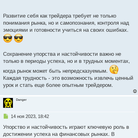
п
росту и развитию, и именно так мы двигаемся
о
вперед, стремясь к новым достижениям.
с
Развитие себя как трейдера требует не только
т
понимания рынка, но и самопознания, контроля над
эмоциями и готовности учиться на своих ошибках.
Сохранение упорства и настойчивости важно не
только в периоды успеха, но и в трудных моментах,
когда рынок может быть непредсказуемым.
Каждая трудность - это возможность извлечь ценный
урок и стать еще более опытным трейдером.
Danger
Н
14 ноя 2023, 18:42
е
Упорство и настойчивость играют ключевую роль в
п
р
достижении успеха на финансовых рынках. В