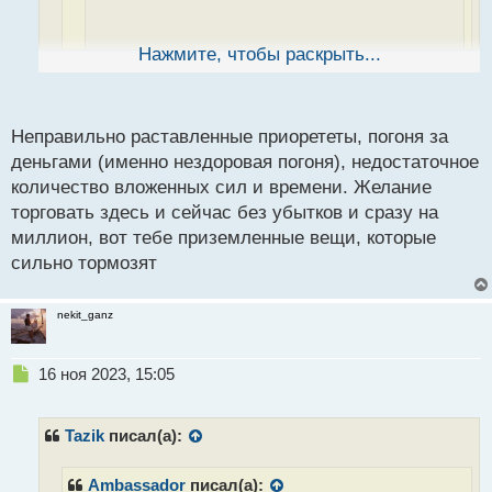
н
н
ы
Нажмите, чтобы раскрыть...
й
Разве только из-за этого? Я уверен что есть
п
еще что-то, было бы глупо что все сидят в
о
нищите из-за своих мысле1
с
Неправильно раставленные приорететы, погоня за
т
деньгами (именно нездоровая погоня), недостаточное
Глупо или нет, но это основная проблема многих
количество вложенных сил и времени. Желание
людей в разных сферах деятельности. Не
торговать здесь и сейчас без убытков и сразу на
только в трейдинге, но и в нем не исключение.
миллион, вот тебе приземленные вещи, которые
Поэтому такой упор всегда идет на проработку
сильно тормозят
своего мышления
А есть еще какие то более приземленные вещи? Я
nekit_ganz
например тоже отчасти с таким столкнулся, но не
считаю что у меня какая то проблема на моральном
Н
16 ноя 2023, 15:05
уровне. Зависти, сравнения нет, просто уже долго
е
п
нулевые результаты
р
Tazik
писал(а):
о
ч
Ambassador
писал(а):
и