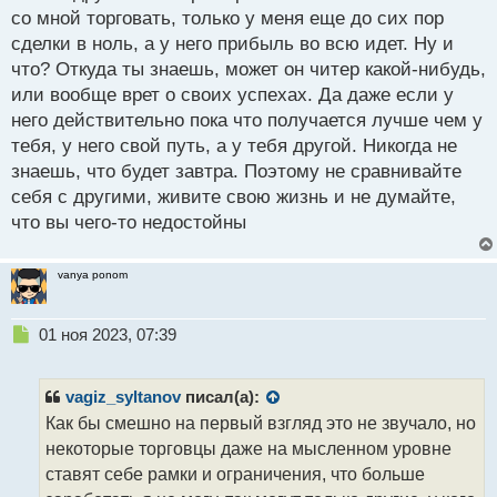
со мной торговать, только у меня еще до сих пор
сделки в ноль, а у него прибыль во всю идет. Ну и
что? Откуда ты знаешь, может он читер какой-нибудь,
или вообще врет о своих успехах. Да даже если у
него действительно пока что получается лучше чем у
тебя, у него свой путь, а у тебя другой. Никогда не
знаешь, что будет завтра. Поэтому не сравнивайте
себя с другими, живите свою жизнь и не думайте,
что вы чего-то недостойны
vanya ponom
Н
01 ноя 2023, 07:39
е
п
р
vagiz_syltanov
писал(а):
о
Как бы смешно на первый взгляд это не звучало, но
ч
некоторые торговцы даже на мысленном уровне
и
т
ставят себе рамки и ограничения, что больше
а