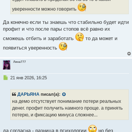
ы
уверенности можно говорить
й
п
о
Да конечно если ты знаешь что стабильно будет идти
с
профит и что после пары стопов всё равно их
т
сможешь отбить и заработать
то да может и
появиться уверенность
Лина777
Н
21 янв 2026, 16:25
е
п
р
ДАРЬЯНА
писал(а):
о
на демо отсутствует понимание потери реальных
ч
денег. профит получить намного проще. а принять
и
т
потерю, и фиксацию минуса сложнее...
а
н
н
да согласна - разница в психологии
но без