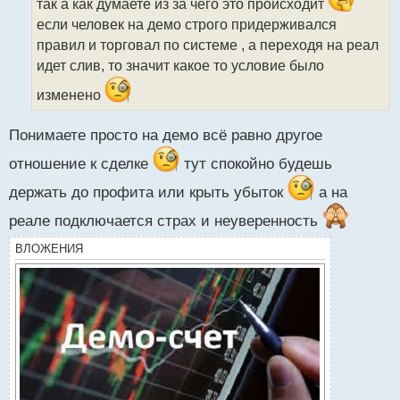
ч
так а как думаете из за чего это происходит
и
если человек на демо строго придерживался
т
правил и торговал по системе , а переходя на реал
а
идет слив, то значит какое то условие было
н
н
изменено
ы
й
п
Понимаете просто на демо всё равно другое
о
отношение к сделке
тут спокойно будешь
с
т
держать до профита или крыть убыток
а на
реале подключается страх и неуверенность
ВЛОЖЕНИЯ