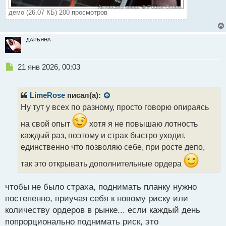
демо (26.07 КБ) 200 просмотров
ДАРЬЯНА
Н
21 янв 2026, 00:03
е
п
р
LimeRose
писал(а):
о
Ну тут у всех по разному, просто говорю опираясь
ч
и
на свой опыт
хотя я не повышаю лотность
т
каждый раз, поэтому и страх быстро уходит,
а
единственно что позволяю себе, при росте депо,
н
н
так это открывать дополнительные ордера
ы
й
п
чтобы не было страха, поднимать планку нужно
о
постепенно, приучая себя к новому риску или
с
количеству ордеров в рынке... если каждый день
т
попрорционально поднимать риск, это