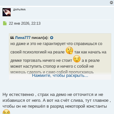
с
т
ДАРЬЯНА
Н
22 янв 2026, 22:13
е
п
р
Лина777
писал(а):
о
но даже и это не гарантирует что справишься со
ч
и
своей психологией на реале
так как начать на
т
а
демке торговать ничего не стоит
а в реале
н
может наступить стопор и ничего с собой не
н
можешь сделать и само собой пропускаешь
ы
Нажмите, чтобы раскрыть...
й
сигналы и конечно же слив
хотя я думаю даже
п
о
полезно слить свой первый реал
с
Ну естественно , страх на демо не отточится и не
т
избавишся от него. А вот на счёт слива, тут главное ,
чтобы он не перешёл в разряд некоторой константы