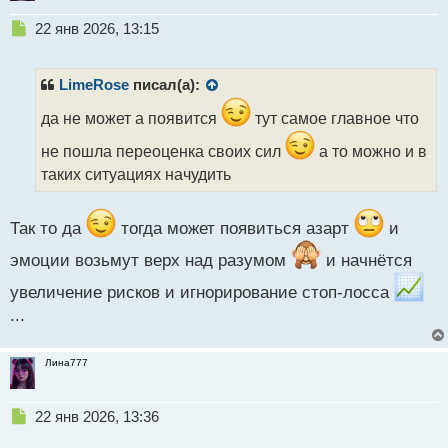
Н
22 янв 2026, 13:15
е
п
р
LimeRose
писал(а):
о
ч
да не может а появится
тут самое главное что
и
не пошла переоценка своих сил
а то можно и в
т
а
таких ситуациях начудить
н
н
ы
Так то да
тогда может появиться азарт
и
й
эмоции возьмут верх над разумом
и начнётся
п
о
увеличение рисков и игнорирование стоп-лосса
с
...
т
Лина777
Н
22 янв 2026, 13:36
е