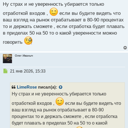
с
Ну страх и не уверенность убирается только
т
отработкой входов ,
если вы будите видеть что
ваш взгляд на рынок отрабатывает в 80-90 процентах
то и держать сможете , если отработка будет плавать
в приделах 50 на 50 то о какой уверенности можно
говорить
Олег Иваныч
Н
21 янв 2026, 15:33
е
п
р
LimeRose
писал(а):
о
Ну страх и не уверенность убирается только
ч
и
отработкой входов ,
если вы будите видеть что
т
ваш взгляд на рынок отрабатывает в 80-90
а
процентах то и держать сможете , если отработка
н
н
будет плавать в приделах 50 на 50 то о какой
ы