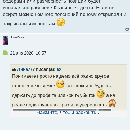
ордерами или размерность позиции будет
изначально рабочей? Красивые сделки. Если не
секрет можно немного пояснений почему открывали и
закрывали именно там
.
LimeRose
Н
21 янв 2026, 10:57
е
п
р
Лина777
писал(а):
о
Понимаете просто на демо всё равно другое
ч
и
отношение к сделке
тут спокойно будешь
т
а
держать до профита или крыть убыток
а на
н
реале подключается страх и неуверенность
н
ы
Нажмите, чтобы раскрыть...
й
п
о