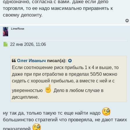
однозначно, согласна с вами. даже если депо
о
с
торговля, то ее надо максимально приравнять к
т
своему депозиту.
LimeRose
Н
22 янв 2026, 11:06
е
п
р
Олег Иваныч
писал(а):
о
Если соотношение риск прибыль 1 к 4 и выше, то
ч
даже при при отработке в пределах 50/50 можно
и
т
сидеть с хорошей прибылью, а вместе с ней и с
а
уверенностью
Дело в любом случае в
н
н
дисциплине.
ы
й
п
ну так да, только такую тс еще найти надо
о
большинство стратегий что проверяла, не дают таких
с
т
показателей