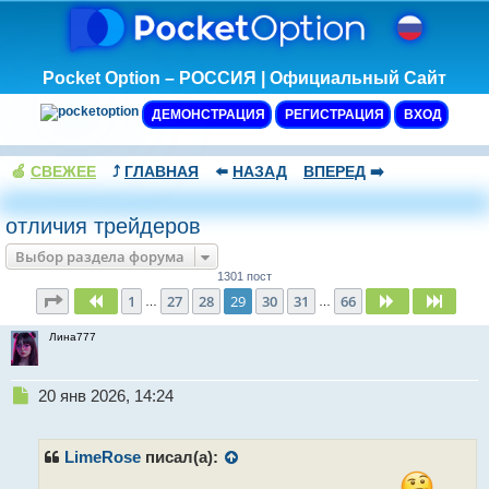
Pocket Option – РОССИЯ | Официальный Сайт
ДЕМОНСТРАЦИЯ
РЕГИСТРАЦИЯ
ВХОД
🍏
СВЕЖЕЕ
⤴️
ГЛАВНАЯ
⬅️
НАЗАД
ВПЕРЕД
➡️
отличия трейдеров
Выбор раздела форума
1301 пост
Страница
29
из
66
1
27
28
29
30
31
66
Пред.
След.
След.
…
…
Лина777
Н
20 янв 2026, 14:24
е
п
р
LimeRose
писал(а):
о