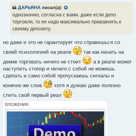
п
р
ДАРЬЯНА
писал(а):
о
однозначно, согласна с вами. даже если депо
ч
торговля, то ее надо максимально приравнять к
и
т
своему депозиту.
а
н
но даже и это не гарантирует что справишься со
н
ы
своей психологией на реале
так как начать на
й
п
демке торговать ничего не стоит
а в реале может
о
наступить стопор и ничего с собой не можешь
с
сделать и само собой пропускаешь сигналы и
т
конечно же слив
хотя я думаю даже полезно
слить свой первый реал
ВЛОЖЕНИЯ