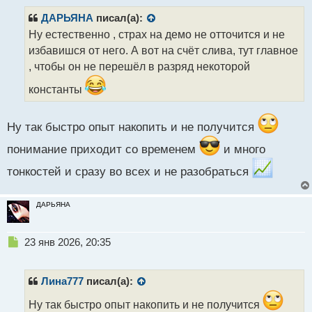
п
р
ДАРЬЯНА
писал(а):
о
Ну естественно , страх на демо не отточится и не
ч
избавишся от него. А вот на счёт слива, тут главное
и
т
, чтобы он не перешёл в разряд некоторой
а
константы
н
н
ы
Ну так быстро опыт накопить и не получится
й
п
понимание приходит со временем
и много
о
с
тонкостей и сразу во всех и не разобраться
т
ДАРЬЯНА
Н
23 янв 2026, 20:35
е
п
р
Лина777
писал(а):
о
ч
Ну так быстро опыт накопить и не получится