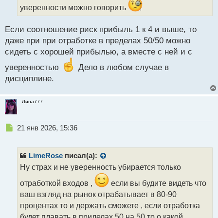
уверенности можно говорить
й
п
о
Если соотношение риск прибыль 1 к 4 и выше, то
с
даже при при отработке в пределах 50/50 можно
т
сидеть с хорошей прибылью, а вместе с ней и с
уверенностью
Дело в любом случае в
дисциплине.
Лина777
Н
21 янв 2026, 15:36
е
п
р
LimeRose
писал(а):
о
Ну страх и не уверенность убирается только
ч
и
отработкой входов ,
если вы будите видеть что
т
ваш взгляд на рынок отрабатывает в 80-90
а
процентах то и держать сможете , если отработка
н
н
будет плавать в приделах 50 на 50 то о какой