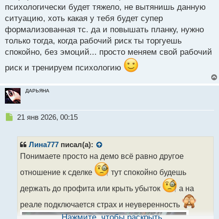
психологически будет тяжело, не вытянишь данную
ситуацию, хоть какая у тебя будет супер
формализованная тс. да и повышать планку, нужно
только тогда, когда рабочий риск ты торгуешь
спокойно, без эмоций... просто меняем свой рабочий
риск и тренируем психологию
ДАРЬЯНА
Н
21 янв 2026, 00:15
е
п
р
Лина777
писал(а):
о
Понимаете просто на демо всё равно другое
ч
и
отношение к сделке
тут спокойно будешь
т
а
держать до профита или крыть убыток
а на
н
реале подключается страх и неуверенность
н
ы
Нажмите, чтобы раскрыть...