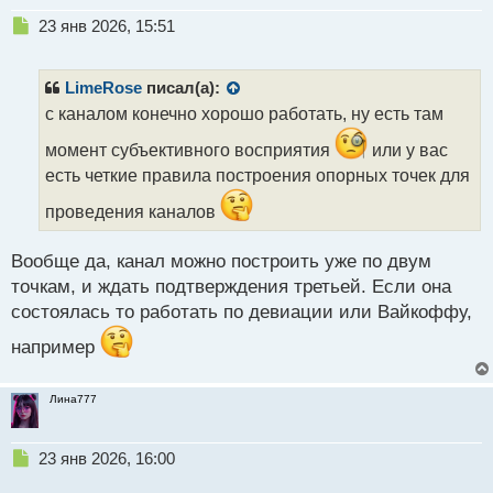
Н
23 янв 2026, 15:51
е
п
р
LimeRose
писал(а):
о
с каналом конечно хорошо работать, ну есть там
ч
и
момент субъективного восприятия
или у вас
т
есть четкие правила построения опорных точек для
а
н
проведения каналов
н
ы
Вообще да, канал можно построить уже по двум
й
п
точкам, и ждать подтверждения третьей. Если она
о
состоялась то работать по девиации или Вайкоффу,
с
т
например
Лина777
Н
23 янв 2026, 16:00
е