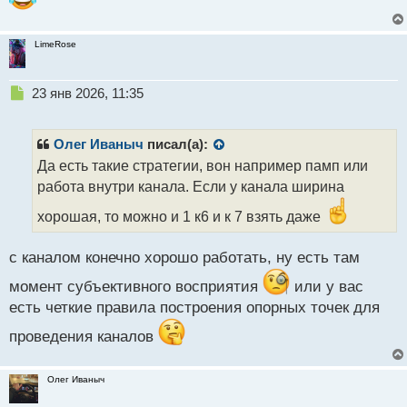
LimeRose
Н
23 янв 2026, 11:35
е
п
р
Олег Иваныч
писал(а):
о
Да есть такие стратегии, вон например памп или
ч
работа внутри канала. Если у канала ширина
и
т
хорошая, то можно и 1 к6 и к 7 взять даже
а
н
н
с каналом конечно хорошо работать, ну есть там
ы
момент субъективного восприятия
или у вас
й
п
есть четкие правила построения опорных точек для
о
проведения каналов
с
т
Олег Иваныч