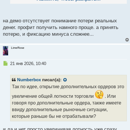
й
п
о
с
на демо отсутствует понимание потери реальных
т
денег. профит получить намного проще. а принять
потерю, и фиксацию минуса сложнее...
LimeRose
Н
21 янв 2026, 10:40
е
п
р
Numberbox
писал(а):
о
Так по идее, открытие дополнительных ордеров это
ч
и
увеличение общей лотности торговли
. Или
т
говоря про дополнительные ордера, также имеете
а
ввиду дополнительные рыночные ситуации,
н
н
которые раньше бы не отрабатывали?
ы
й
и да и нет просто увеличивая лотность уже сразу