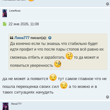
LimeRose
Н
22 янв 2026, 11:08
е
п
р
Лина777
писал(а):
о
Да конечно если ты знаешь что стабильно будет
ч
идти профит и что после пары стопов всё равно их
и
т
сможешь отбить и заработать
то да может и
а
н
появиться уверенность
н
ы
й
да не может а появится
тут самое главное что не
п
о
пошла переоценка своих сил
а то можно и в
с
таких ситуациях начудить
т
Лина777