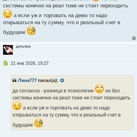
ы
системы конечно на реал тоже не стоит переходить
й
п
а если уж и торговать на демо то надо
о
открываться на ту сумму, что и реальный счет в
с
т
будущем
ДАРЬЯНА
Н
21 янв 2026, 19:27
е
п
р
Лина777
писал(а):
о
ч
да согласна - разница в психологии
но без
и
системы конечно на реал тоже не стоит переходить
т
а
а если уж и торговать на демо то надо
н
открываться на ту сумму, что и реальный счет в
н
ы
будущем
й
п