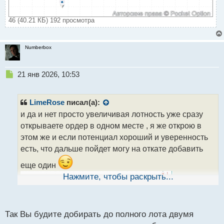
46 (40.21 КБ) 192 просмотра
Numberbox
Н
21 янв 2026, 10:53
е
п
р
LimeRose
писал(а):
о
и да и нет просто увеличивая лотность уже сразу
ч
открываете ордер в одном месте , я же открою в
и
т
этом же и если потенциал хороший и уверенность
а
есть, что дальше пойдет могу на откате добавить
н
н
еще один
ы
Нажмите, чтобы раскрыть...
й
п
о
с
Так Вы будите добирать до полного лота двумя
т