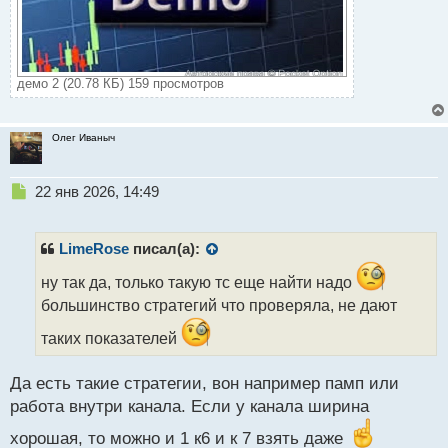
демо 2 (20.78 КБ) 159 просмотров
Олег Иваныч
Н
22 янв 2026, 14:49
е
п
р
LimeRose
писал(а):
о
ч
ну так да, только такую тс еще найти надо
и
большинство стратегий что проверяла, не дают
т
а
таких показателей
н
н
Да есть такие стратегии, вон например памп или
ы
работа внутри канала. Если у канала ширина
й
п
хорошая, то можно и 1 к6 и к 7 взять даже
о