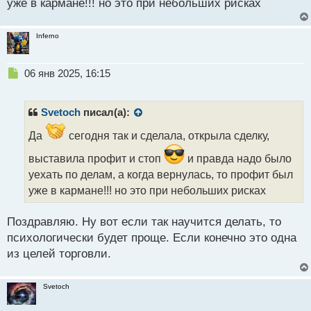
уже в кармане!!! но это при небольших рисках
Inferno
Н
06 янв 2025, 16:15
е
п
р
Svetoch
писал(а):
о
ч
Да
сегодня так и сделала, открыла сделку,
и
выставила профит и стоп
и правда надо было
т
а
уехать по делам, а когда вернулась, то профит был
н
уже в кармане!!! но это при небольших рисках
н
ы
Поздравляю. Ну вот если так научится делать, то
й
п
психологически будет проще. Если конечно это одна
о
из целей торговли.
с
т
Svetoch