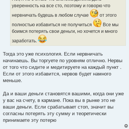
ч
уверенность на все сто, поэтому и говорю что
и
т
нервничать будешь в любом случае
от этого
а
н
полностью избавиться не получиться
Все мы
н
боимся потерять свои деньги, но хочется и много
ы
й
заработать.
п
о
с
Тогда это уже психология. Если нервничать
т
начинаешь. Вы торгуете по уровням отлично. Нервы
от того что сидите и медитируете на каждый пункт .
Если от этого избавится, нервов будет намного
меньше.
Да и ваши деньги становятся вашими, когда они уже
у вас на счету, в кармане. Пока вы в рынке это не
ваши деньги. Если срабатывает стоп, значит вы
согласны потерять эту сумму и теоретически
принимаете эту потерю