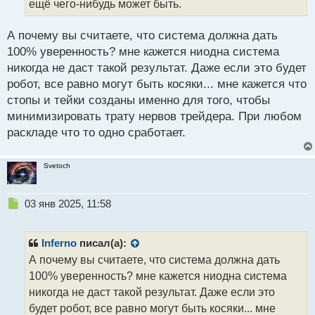
ещё чего-нибудь может быть.
н
ы
А почему вы считаете, что система должна дать
й
п
100% уверенность? мне кажется ниодна система
о
никогда не даст такой результат. Даже если это будет
с
робот, все равно могут быть косяки... мне кажется что
т
стопы и тейки созданы именно для того, чтобы
минимизировать трату нервов трейдера. При любом
раскладе что то одно сработает.
Svetoch
Н
03 янв 2025, 11:58
е
п
р
Inferno
писал(а):
о
А почему вы считаете, что система должна дать
ч
100% уверенность? мне кажется ниодна система
и
т
никогда не даст такой результат. Даже если это
а
будет робот, все равно могут быть косяки... мне