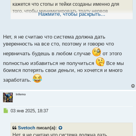
н
кажется что стопы и тейки созданы именно для
н
того, чтобы минимизировать трату нервов
ы
Нажмите, чтобы раскрыть...
й
трейдера. При любом раскладе что то одно
п
сработает.
о
с
Нет, я не считаю что система должна дать
т
уверенность на все сто, поэтому и говорю что
нервничать будешь в любом случае
от этого
полностью избавиться не получиться
Все мы
боимся потерять свои деньги, но хочется и много
заработать.
Inferno
Н
03 янв 2025, 18:37
е
п
р
Svetoch
писал(а):
о
Нет, я не считаю что система должна дать