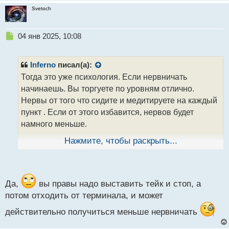
Svetoch
Н
04 янв 2025, 10:08
е
п
р
Inferno
писал(а):
о
Тогда это уже психология. Если нервничать
ч
начинаешь. Вы торгуете по уровням отлично.
и
т
Нервы от того что сидите и медитируете на каждый
а
пункт . Если от этого избавится, нервов будет
н
намного меньше.
н
ы
Нажмите, чтобы раскрыть...
й
Да и ваши деньги становятся вашими, когда они
п
уже у вас на счету, в кармане. Пока вы в рынке это
о
не ваши деньги. Если срабатывает стоп, значит вы
с
согласны потерять эту сумму и теоретически
т
Да,
вы правы надо выставить тейк и стоп, а
принимаете эту потерю
потом отходить от терминала, и может
действительно получиться меньше нервничать