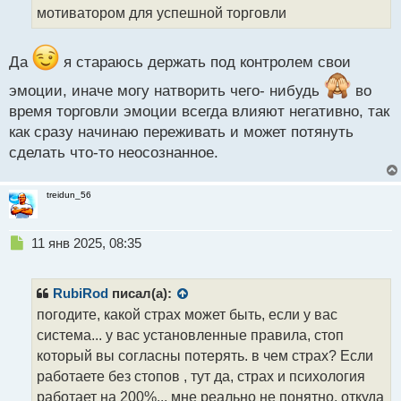
н
мотиватором для успешной торговли
н
ы
й
Да
я стараюсь держать под контролем свои
п
о
эмоции, иначе могу натворить чего- нибудь
во
с
время торговли эмоции всегда влияют негативно, так
т
как сразу начинаю переживать и может потянуть
сделать что-то неосознанное.
treidun_56
Н
11 янв 2025, 08:35
е
п
р
RubiRod
писал(а):
о
погодите, какой страх может быть, если у вас
ч
система... у вас установленные правила, стоп
и
т
который вы согласны потерять. в чем страх? Если
а
работаете без стопов , тут да, страх и психология
н
работает на 200%... мне реально не понятно, откуда