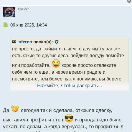
Svetoch
Н
06 янв 2025, 14:34
е
п
р
Inferno
писал(а):
о
не просто, да. займитесь чем то другим ) у вас же
ч
есть какие то другие дела. пойдите посуду помойте
и
т
или поработайте.
короче просто отвлеките
а
себя чем то еще . а через время придете и
н
н
посмотрите. тем более, как я понимаю, вы берете
ы
сигналы у уровней и в определенное время.
Нажмите, чтобы раскрыть...
й
ставьте аллерты , которые будут сигналить, чтобы
п
не пропустить место входа.
о
с
т
Да
сегодня так и сделала, открыла сделку,
выставила профит и стоп
и правда надо было
уехать по делам, а когда вернулась, то профит был