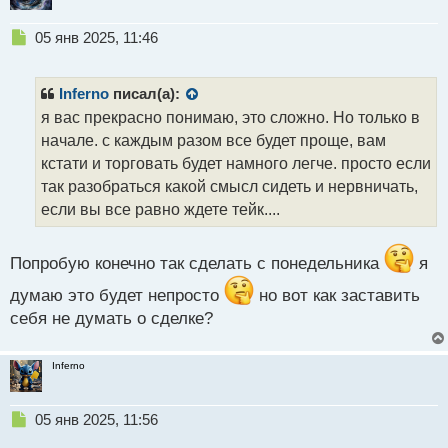
Н
05 янв 2025, 11:46
е
п
р
Inferno
писал(а):
о
я вас прекрасно понимаю, это сложно. Но только в
ч
начале. с каждым разом все будет проще, вам
и
т
кстати и торговать будет намного легче. просто если
а
так разобраться какой смысл сидеть и нервничать,
н
если вы все равно ждете тейк....
н
ы
й
Попробую конечно так сделать с понедельника
я
п
о
думаю это будет непросто
но вот как заставить
с
себя не думать о сделке?
т
Inferno
Н
05 янв 2025, 11:56
е