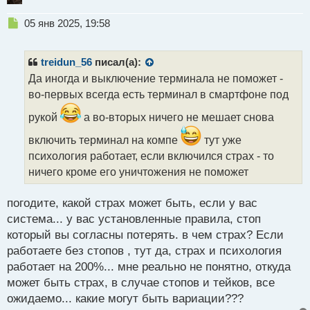
Н
05 янв 2025, 19:58
е
п
р
treidun_56
писал(а):
о
Да иногда и выключение терминала не поможет -
ч
во-первых всегда есть терминал в смартфоне под
и
т
рукой
а во-вторых ничего не мешает снова
а
н
включить терминал на компе
тут уже
н
психология работает, если включился страх - то
ы
ничего кроме его уничтожения не поможет
й
п
о
погодите, какой страх может быть, если у вас
с
система... у вас установленные правила, стоп
т
который вы согласны потерять. в чем страх? Если
работаете без стопов , тут да, страх и психология
работает на 200%... мне реально не понятно, откуда
может быть страх, в случае стопов и тейков, все
ожидаемо... какие могут быть вариации???