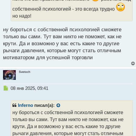
и
собственной психологией - это всегда трудно
т
а
но надо!
н
н
ну бороться с собственной психологией сможете
ы
только вы сами. Тут вам никто не поможет, как не
й
п
крути. Да и возможно у вас есть какие то другие
о
рычаги давления, которые могут стать отличным
с
мотиватором для успешной торговли
т
Svetoch
Н
08 янв 2025, 09:41
е
п
р
Inferno
писал(а):
о
ну бороться с собственной психологией сможете
ч
только вы сами. Тут вам никто не поможет, как не
и
т
крути. Да и возможно у вас есть какие то другие
а
рычаги давления, которые могут стать отличным