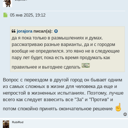
Н
05 янв 2025, 19:12
е
п
р
jorajora
писал(а):
о
да я пока только в размышлениях и думах.
ч
рассматриваю разные варианты, да и с городом
и
т
вообще не определился. это явно не в следующие
а
пару лет будет, пока есть время продумать как
н
н
правильнее и выгоднее сделать
ы
й
Вопрос с переездом в другой город он бывает одним
п
из самых сложных в жизни для человека да еще и
о
с
непростой в жизненных испытаниях. Поэтому, лучше
т
всего как следует взвесить все "За" и "Против" и
потом спокойно принять окончательное решение
RubiRod