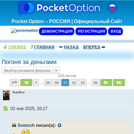
Pocket Option – РОССИЯ | Официальный Сайт
ДЕМОНСТРАЦИЯ
РЕГИСТРАЦИЯ
ВХОД
🍏
СВЕЖЕЕ
⤴️
ГЛАВНАЯ
⬅️
НАЗАД
ВПЕРЕД
➡️
Погоня за деньгами
Выбор раздела форума
1115 постов
Страница
31
из
56
1
29
30
31
32
33
56
Пред.
След.
След.
…
…
RubiRod
Н
02 янв 2025, 16:17
е
п
р
Svetoch
писал(а):
о