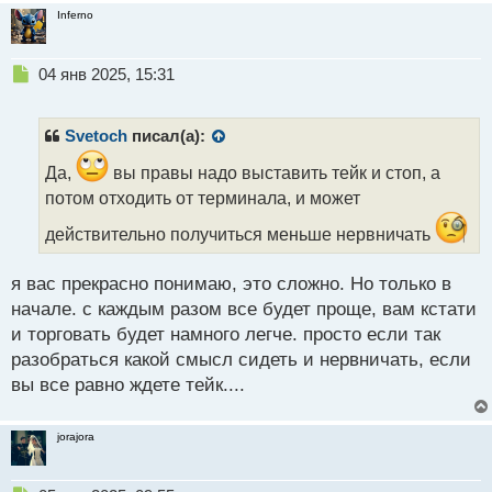
Inferno
Н
04 янв 2025, 15:31
е
п
р
Svetoch
писал(а):
о
ч
Да,
вы правы надо выставить тейк и стоп, а
и
потом отходить от терминала, и может
т
а
действительно получиться меньше нервничать
н
н
я вас прекрасно понимаю, это сложно. Но только в
ы
начале. с каждым разом все будет проще, вам кстати
й
п
и торговать будет намного легче. просто если так
о
разобраться какой смысл сидеть и нервничать, если
с
вы все равно ждете тейк....
т
jorajora