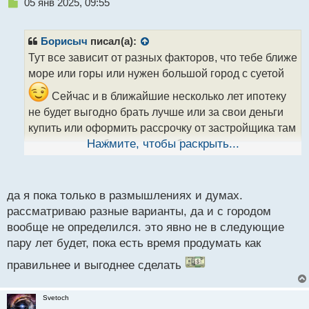
Н
05 янв 2025, 09:55
е
п
р
Борисыч
писал(а):
о
Тут все зависит от разных факторов, что тебе ближе
ч
море или горы или нужен большой город с суетой
и
т
Сейчас и в ближайшие несколько лет ипотеку
а
не будет выгодно брать лучше или за свои деньги
н
н
купить или оформить рассрочку от застройщика там
ы
переплаты не будет или она будет минимальна, но
Нажмите, чтобы раскрыть...
й
п
правда ежемесячный платеж будет большой
о
с
да я пока только в размышлениях и думах.
т
рассматриваю разные варианты, да и с городом
вообще не определился. это явно не в следующие
пару лет будет, пока есть время продумать как
правильнее и выгоднее сделать
Svetoch