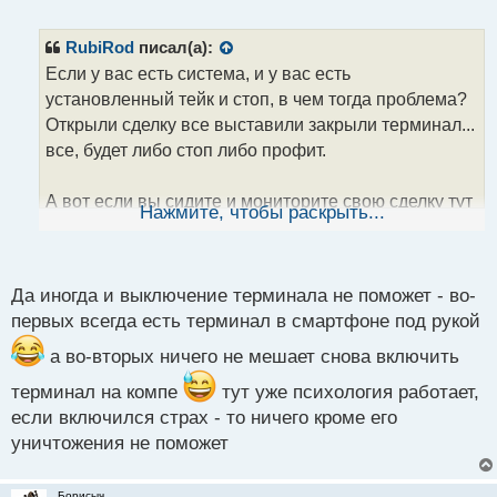
е
п
р
RubiRod
писал(а):
о
Если у вас есть система, и у вас есть
ч
установленный тейк и стоп, в чем тогда проблема?
и
т
Открыли сделку все выставили закрыли терминал...
а
все, будет либо стоп либо профит.
н
н
А вот если вы сидите и мониторите свою сделку тут
ы
Нажмите, чтобы раскрыть...
й
то и начинается расколбас во все стороны,
п
особенно если идёт глубокий откат в сторону
о
стопа...
с
Да иногда и выключение терминала не поможет - во-
т
первых всегда есть терминал в смартфоне под рукой
а во-вторых ничего не мешает снова включить
терминал на компе
тут уже психология работает,
если включился страх - то ничего кроме его
уничтожения не поможет
Борисыч