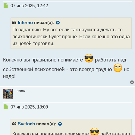
Н
07 янв 2025, 12:42
е
п
р
Inferno
писал(а):
о
Поздравляю. Ну вот если так научится делать, то
ч
психологически будет проще. Если конечно это одна
и
т
из целей торговли.
а
н
н
Конечно вы правильно понимаете
работать над
ы
собственной психологией - это всегда трудно
но
й
п
надо!
о
с
Inferno
т
Н
07 янв 2025, 18:09
е
п
р
Svetoch
писал(а):
о
ч
Конечно вы правильно понимаете
работать над