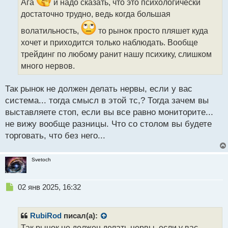
ч
Ага
и надо сказать, что это психологически
и
достаточно трудно, ведь когда большая
т
а
волатильность,
то рынок просто пляшет куда
н
хочет и приходится только наблюдать. Вообще
н
трейдинг по любому ранит нашу психику, слишком
ы
много нервов.
й
п
о
Так рынок не должен делать нервы, если у вас
с
система... тогда смысл в этой тс,? Тогда зачем вы
т
выставляете стоп, если вы все равно мониторите...
не вижу вообще разницы. Что со столом вы будете
торговать, что без него...
Svetoch
Н
02 янв 2025, 16:32
е
п
р
RubiRod
писал(а):
о
Так рынок не должен делать нервы, если у вас