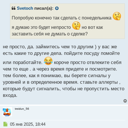
п
р
Svetoch
писал(а):
о
ч
Попробую конечно так сделать с понедельника
и
я думаю это будет непросто
но вот как
т
а
заставить себя не думать о сделке?
н
н
не просто, да. займитесь чем то другим ) у вас же
ы
есть какие то другие дела. пойдите посуду помойте
й
п
или поработайте.
короче просто отвлеките себя
о
чем то еще . а через время придете и посмотрите.
с
т
тем более, как я понимаю, вы берете сигналы у
уровней и в определенное время. ставьте аллерты ,
которые будут сигналить, чтобы не пропустить место
входа.
treidun_56
Н
05 янв 2025, 18:44