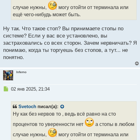
т
а
случае нужны,
могу отойти от терминала или
н
ещё чего-нибудь может быть.
н
ы
Ну так. Что такое стоп? Вы принимаете стопы по
й
п
системе? Если у вас все установлено, вы
о
застраховались со всех сторон. Зачем нервничать? Я
с
понимаю, когда ты торгуешь без стопов, а тут... не
т
понятно.
Inferno
Н
02 янв 2025, 21:34
е
п
р
Svetoch
писал(а):
о
Ну как без нервов то , ведь всё равно на сто
ч
и
процентов то уверенности нет
а стопы в любом
т
а
случае нужны,
могу отойти от терминала или
н