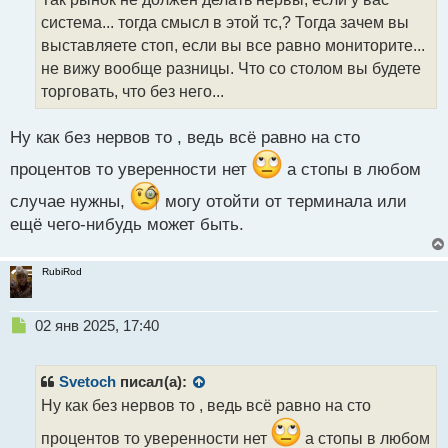
ч
система... тогда смысл в этой тс,? Тогда зачем вы
и
т
выставляете стоп, если вы все равно мониторите...
а
не вижу вообще разницы. Что со столом вы будете
н
торговать, что без него...
н
ы
й
Ну как без нервов то , ведь всё равно на сто
п
процентов то уверенности нет
а стопы в любом
о
с
случае нужны,
могу отойти от терминала или
т
ещё чего-нибудь может быть.
RubiRod
Н
02 янв 2025, 17:40
е
п
р
Svetoch
писал(а):
о
Ну как без нервов то , ведь всё равно на сто
ч
и
процентов то уверенности нет
а стопы в любом