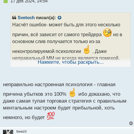
Н
17 дек 2024, 14:54
е
п
р
Svetoch
писал(а):
о
Насчёт ошибок- может быть для этого несколько
ч
и
причин, всё зависит от самого трейдера
но в
т
основном слив получается только из-за
а
н
неконтролируемой психологии
. Даже
н
неправильный ММ не всегда является помехой.
ы
Нажмите, чтобы раскрыть...
Если зашёл в рынок завышенным лотом, всегда
й
п
есть возможность выйти, но тут включается
о
жадность или неправильно трактуешь ситуацию на
с
неправильно настроенная психология - главная
рынке и начинаешь надеяться на разворот - в итоге
т
слив.
причина убытков это 100%
ибо доказано, что
даже самая тупая торговая стратегия с правильным
ментальным настроем будет прибыльной, хоть
немного, но будет
Stels23