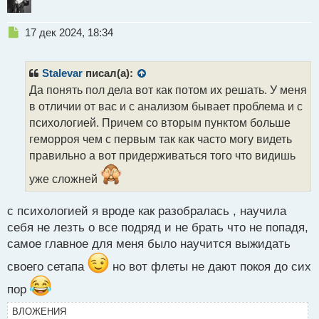
Н
17 дек 2024, 18:34
е
п
р
Stalevar
писал(а):
о
Да понять пол дела вот как потом их решать. У меня
ч
в отличии от вас и с анализом бывает проблема и с
и
т
психологией. Причем со вторым пунктом больше
а
геморроя чем с первым так как часто могу видеть
н
правильно а вот придерживаться того что видишь
н
ы
уже сложней
й
п
с психологией я вроде как разобралась , научила
о
с
себя не лезть о все подряд и не брать что не попадя,
т
самое главное для меня было научится выжидать
своего сетапа
но вот флеты не дают покоя до сих
пор
ВЛОЖЕНИЯ