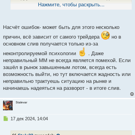
ы
определяю флет, знаю это прекрасно а исправить
Нажмите, чтобы раскрыть...
й
п
эту ошибку не могу
о
с
Насчёт ошибок- может быть для этого несколько
т
причин, всё зависит от самого трейдера
но в
основном слив получается только из-за
неконтролируемой психологии
. Даже
неправильный ММ не всегда является помехой. Если
зашёл в рынок завышенным лотом, всегда есть
возможность выйти, но тут включается жадность или
неправильно трактуешь ситуацию на рынке и
начинаешь надеяться на разворот - в итоге слив.
Stalevar
Н
17 дек 2024, 14:04
е
п
р