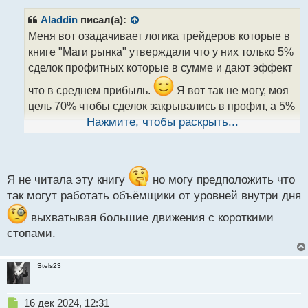
п
р
Aladdin
писал(а):
о
Меня вот озадачивает логика трейдеров которые в
ч
книге "Маги рынка" утверждали что у них только 5%
и
т
сделок профитных которые в сумме и дают эффект
а
что в среднем прибыль.
Я вот так не могу, моя
н
н
цель 70% чтобы сделок закрывались в профит, а 5%
ы
это среднесрочные как думаю позиции или долго,
Нажмите, чтобы раскрыть...
й
п
мне такой долгий ритм не годится абсолютно.
о
Лучше брать по крошке, но часто, чем по куску или
с
лосю раз в месяц и сгорать от эмоций если долго
т
Я не читала эту книгу
но могу предположить что
так могут работать объёмщики от уровней внутри дня
ждал, а там убыток
Эмоциональный взрыв трейдера.webp
выхватывая большие движения с короткими
стопами.
Stels23
Н
16 дек 2024, 12:31