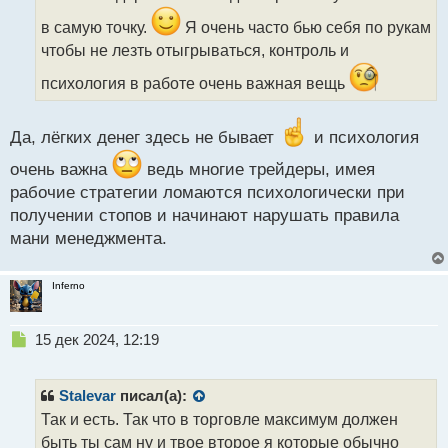
ч
и
в самую точку.
Я очень часто бью себя по рукам
т
чтобы не лезть отыгрываться, контроль и
а
н
психология в работе очень важная вещь
н
ы
й
Да, лёгких денег здесь не бывает
и психология
п
о
очень важна
ведь многие трейдеры, имея
с
рабочие стратегии ломаются психологически при
т
получении стопов и начинают нарушать правила
мани менеджмента.
Inferno
Н
15 дек 2024, 12:19
е
п
р
Stalevar
писал(а):
о
Так и есть. Так что в торговле максимум должен
ч
быть ты сам ну и твое второе я которые обычно
и