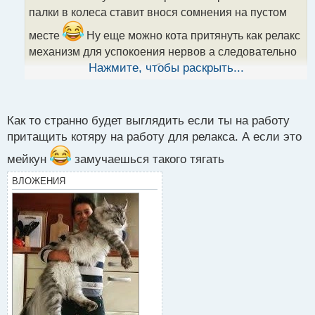
т
палки в колеса ставит внося сомнения на пустом
а
месте
Ну еще можно кота притянуть как релакс
н
н
механизм для успокоения нервов а следовательно
ы
и повышения шанса на благоприятных исход
Нажмите, чтобы раскрыть...
й
п
торгового дня
о
с
Как то странно будет выглядить если ты на работу
т
притащить котяру на работу для релакса. А если это
мейкун
замучаешься такого тягать
ВЛОЖЕНИЯ