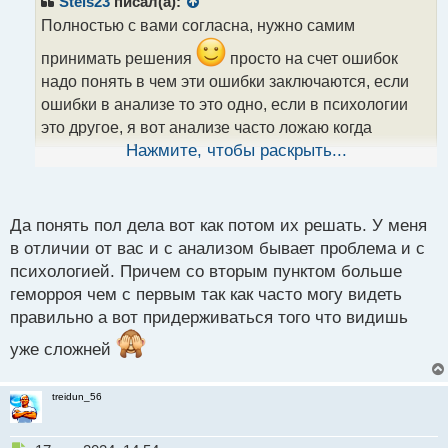
Stels23
писал(а):
о
Полностью с вами согласна, нужно самим
ч
и
принимать решения
просто на счет ошибок
т
надо понять в чем эти ошибки заключаются, если
а
ошибки в анализе то это одно, если в психологии
н
н
это другое, я вот анализе часто ложаю когда
ы
определяю флет, знаю это прекрасно а исправить
Нажмите, чтобы раскрыть...
й
п
эту ошибку не могу
о
с
Да понять пол дела вот как потом их решать. У меня
т
в отличии от вас и с анализом бывает проблема и с
психологией. Причем со вторым пунктом больше
геморроя чем с первым так как часто могу видеть
правильно а вот придерживаться того что видишь
уже сложней
treidun_56