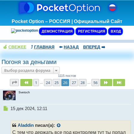
Pocket Option – РОССИЯ | Официальный Сайт
ДЕМОНСТРАЦИЯ
РЕГИСТРАЦИЯ
ВХОД
🍏
СВЕЖЕЕ
⤴️
ГЛАВНАЯ
⬅️
НАЗАД
ВПЕРЕД
➡️
Погоня за деньгами
Выбор раздела форума
1115 постов
Страница
26
из
56
1
24
25
26
27
28
56
Пред.
След.
След.
…
…
Svetoch
Н
15 дек 2024, 12:11
е
п
р
Aladdin
писал(а):
о
С тем что держать все под контролем тут ты попал