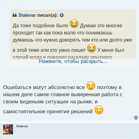
е
п
р
Stalevar
писал(а):
о
ч
Да тоже подобное было
Думаю это многие
и
проходят так как пока мало что понимаешь
т
думаешь что нужно доверять тем кто или долго уже
а
н
в этой теме или кто умно пишет
У меня был
н
случай когда я поверил раскладу опытного
ы
Нажмите, чтобы раскрыть...
трейдера отказавшись в итоге от своего варианта.
й
п
А когда получилось так что я был прав то пришло
о
осознание что каким бы не был опытным трейдер
с
он может ошибаться и не стоит ему все цело
т
Ошибаться могут абсолютно все
поэтому в
нашем деле самое главное выверенная работа с
доверять
своим виденьем ситуации на рынке, и
самостоятельное принятие решений
Stalevar