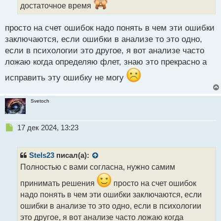
достаточное время
просто на счет ошибок надо понять в чем эти ошибки
заключаются, если ошибки в анализе то это одно,
если в психологии это другое, я вот анализе часто
ложаю когда определяю флет, знаю это прекрасно а
исправить эту ошибку не могу
Svetoch
Н
17 дек 2024, 13:23
е
п
р
Stels23
писал(а):
о
Полностью с вами согласна, нужно самим
ч
и
принимать решения
просто на счет ошибок
т
надо понять в чем эти ошибки заключаются, если
а
ошибки в анализе то это одно, если в психологии
н
н
это другое, я вот анализе часто ложаю когда