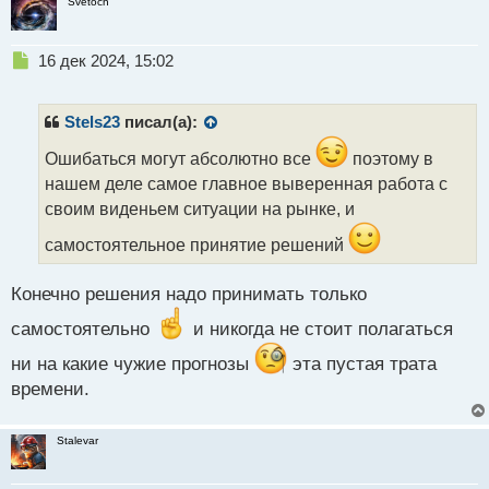
Svetoch
Н
16 дек 2024, 15:02
е
п
р
Stels23
писал(а):
о
ч
Ошибаться могут абсолютно все
поэтому в
и
нашем деле самое главное выверенная работа с
т
своим виденьем ситуации на рынке, и
а
н
самостоятельное принятие решений
н
ы
Конечно решения надо принимать только
й
п
самостоятельно
и никогда не стоит полагаться
о
с
ни на какие чужие прогнозы
эта пустая трата
т
времени.
Stalevar