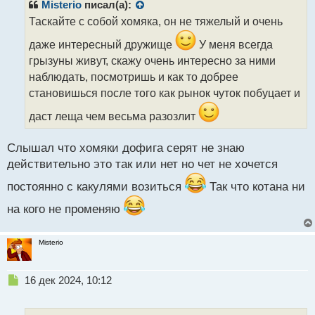
р
Misterio
писал(а):
о
Таскайте с собой хомяка, он не тяжелый и очень
ч
и
даже интересный дружище
У меня всегда
т
грызуны живут, скажу очень интересно за ними
а
наблюдать, посмотришь и как то добрее
н
н
становишься после того как рынок чуток побуцает и
ы
даст леща чем весьма разозлит
й
п
о
Слышал что хомяки дофига серят не знаю
с
действительно это так или нет но чет не хочется
т
постоянно с какулями возиться
Так что котана ни
на кого не променяю
Misterio
Н
16 дек 2024, 10:12
е
п