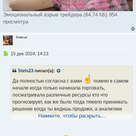
Эмоциональный взрыв трейдера (64.74 КБ) 954
просмотра
Stalevar
Н
15 дек 2024, 14:13
е
п
р
Stels23
писал(а):
о
ч
Да полностью согласна с вами
помню в самом
и
начале когда только начинала торговать,
т
посматривала различные ресурсы кто что
а
прогнозирует, как же было тогда тяжело принимать
н
н
решение когда ты видишь продажи, а аналитики
ы
Нажмите, чтобы раскрыть...
говорят покупки
вот тут начиналось
й
п
притягивание ситуаций за уши, в итоге сделала
о
вывод что нефиг кого то читать, а нужно торговать
с