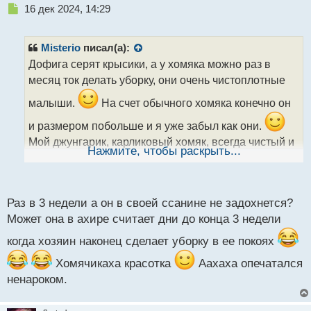
Н
16 дек 2024, 14:29
е
п
р
Misterio
писал(а):
о
Дофига серят крысики, а у хомяка можно раз в
ч
месяц ток делать уборку, они очень чистоплотные
и
т
малыши.
На счет обычного хомяка конечно он
а
н
и размером побольше и я уже забыл как они.
н
Мой джунгарик, карликовый хомяк, всегда чистый и
ы
Нажмите, чтобы раскрыть...
опрятный, кушает много, какает в меру, в опилках
й
п
деревянных какули абсолютно никому не мешают, а
о
вот уголок где он справляет малую нужду там да,
с
Раз в 3 недели а он в своей ссанине не задохнется?
т
ходит аккуратно в уголок по этому делу
,
Может она в ахире считает дни до конца 3 недели
поэтому уборка при необходимости обязательно, но
когда хозяин наконец сделает уборку в ее покоях
не чаще чем раз в 3 недели.
Вот такая
Хомячикаха красотка
Аахаха опечатался
хомячиха у меня живет
ненароком.
Домашние питомцы трейдеров.webp