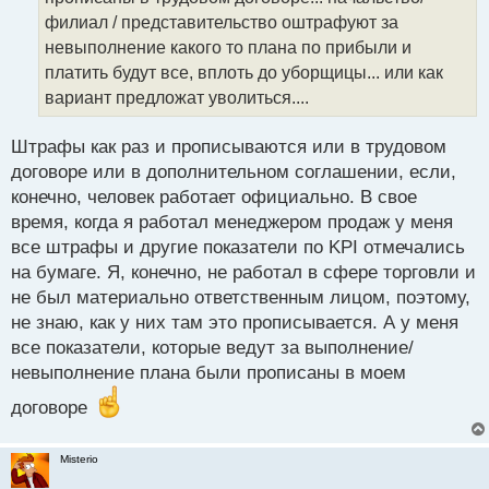
и
т
филиал / представительство оштрафуют за
а
невыполнение какого то плана по прибыли и
н
платить будут все, вплоть до уборщицы... или как
н
вариант предложат уволиться....
ы
й
п
Штрафы как раз и прописываются или в трудовом
о
договоре или в дополнительном соглашении, если,
с
конечно, человек работает официально. В свое
т
время, когда я работал менеджером продаж у меня
все штрафы и другие показатели по KPI отмечались
на бумаге. Я, конечно, не работал в сфере торговли и
не был материально ответственным лицом, поэтому,
не знаю, как у них там это прописывается. А у меня
все показатели, которые ведут за выполнение/
невыполнение плана были прописаны в моем
договоре
Misterio