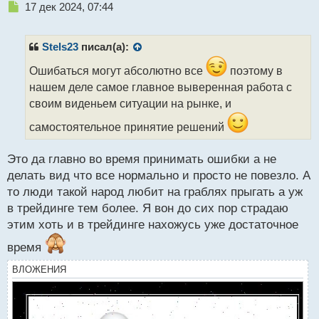
Н
17 дек 2024, 07:44
е
п
р
Stels23
писал(а):
о
ч
Ошибаться могут абсолютно все
поэтому в
и
нашем деле самое главное выверенная работа с
т
своим виденьем ситуации на рынке, и
а
н
самостоятельное принятие решений
н
ы
Это да главно во время принимать ошибки а не
й
п
делать вид что все нормально и просто не повезло. А
о
то люди такой народ любит на граблях прыгать а уж
с
в трейдинге тем более. Я вон до сих пор страдаю
т
этим хоть и в трейдинге нахожусь уже достаточное
время
ВЛОЖЕНИЯ