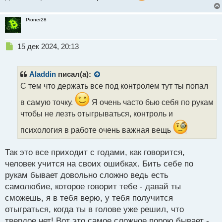
Pioner28
Н
15 дек 2024, 20:13
е
п
р
Aladdin
писал(а):
о
С тем что держать все под контролем тут ты попал
ч
и
в самую точку.
Я очень часто бью себя по рукам
т
чтобы не лезть отыгрываться, контроль и
а
н
психология в работе очень важная вещь
н
ы
Так это все приходит с годами, как говорится,
й
п
человек учится на своих ошибках. Бить себе по
о
рукам бывает довольно сложно ведь есть
с
самолюбие, которое говорит тебе - давай ты
т
сможешь, я в тебя верю, у тебя получится
отыграться, когда ты в голове уже решил, что
твердое нет! Вот это самое сложное порою бывает -