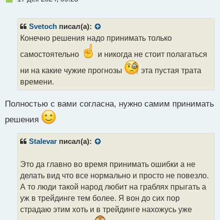
е
п
р
Svetoch
писал(а):
о
Конечно решения надо принимать только
ч
и
самостоятельно
и никогда не стоит полагаться
т
а
ни на какие чужие прогнозы
эта пустая трата
н
времени.
н
ы
Полностью с вами согласна, нужно самим принимать
й
п
решения
о
с
т
Stalevar
писал(а):
Это да главно во время принимать ошибки а не
делать вид что все нормально и просто не повезло.
А то люди такой народ любит на граблях прыгать а
уж в трейдинге тем более. Я вон до сих пор
страдаю этим хоть и в трейдинге нахожусь уже