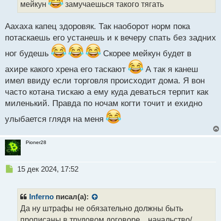
мейкун
замучаешься такого тягать
а
н
н
Аахаха капец здоровяк. Так наоборот норм пока
ы
потаскаешь его устанешь и к вечеру спать без задних
й
п
ног будешь
Скорее мейкун будет в
о
ахире какого хрена его таскают
А так я канеш
с
т
имел ввиду если торговля происходит дома. Я вон
часто котана тискаю а ему куда деваться терпит как
миленький. Правда по ночам когти точит и ехидно
улыбается глядя на меня
Pioner28
Н
15 дек 2024, 17:52
е
п
р
Inferno
писал(а):
о
Да ну штрафы не обязательно должны быть
ч
прописаны в трудовом договоре... начальство/