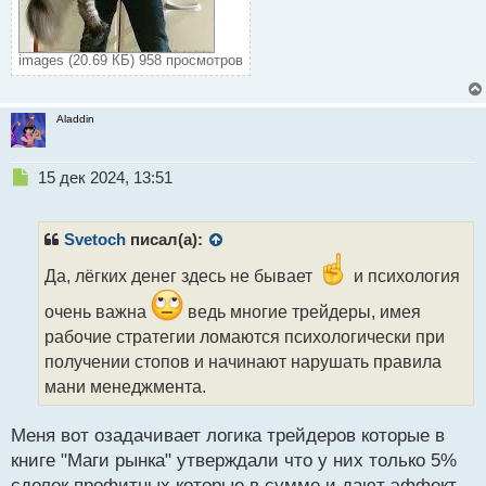
images (20.69 КБ) 958 просмотров
Aladdin
Н
15 дек 2024, 13:51
е
п
р
Svetoch
писал(а):
о
ч
Да, лёгких денег здесь не бывает
и психология
и
очень важна
ведь многие трейдеры, имея
т
а
рабочие стратегии ломаются психологически при
н
получении стопов и начинают нарушать правила
н
мани менеджмента.
ы
й
п
Меня вот озадачивает логика трейдеров которые в
о
книге "Маги рынка" утверждали что у них только 5%
с
сделок профитных которые в сумме и дают эффект