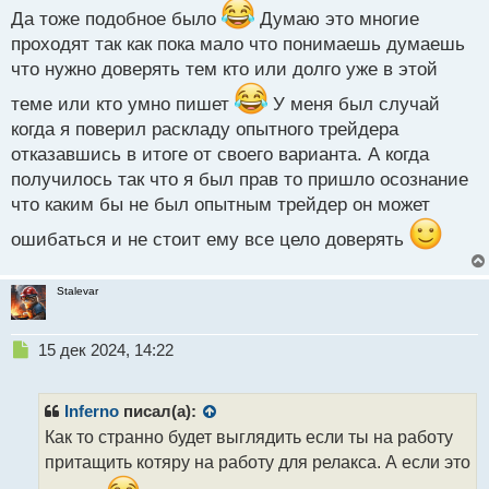
т
Да тоже подобное было
Думаю это многие
самой
проходят так как пока мало что понимаешь думаешь
что нужно доверять тем кто или долго уже в этой
теме или кто умно пишет
У меня был случай
когда я поверил раскладу опытного трейдера
отказавшись в итоге от своего варианта. А когда
получилось так что я был прав то пришло осознание
что каким бы не был опытным трейдер он может
ошибаться и не стоит ему все цело доверять
Stalevar
Н
15 дек 2024, 14:22
е
п
р
Inferno
писал(а):
о
Как то странно будет выглядить если ты на работу
ч
притащить котяру на работу для релакса. А если это
и
т