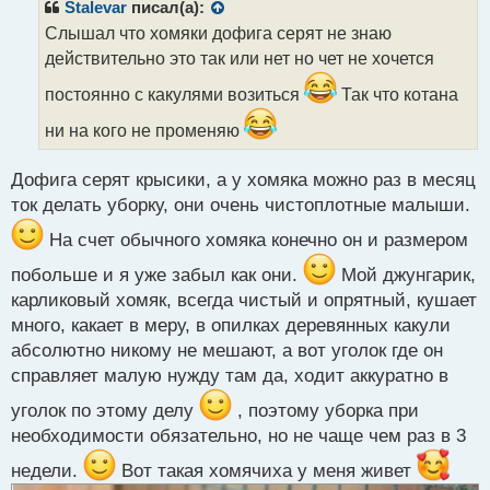
р
Stalevar
писал(а):
о
Слышал что хомяки дофига серят не знаю
ч
действительно это так или нет но чет не хочется
и
т
постоянно с какулями возиться
Так что котана
а
н
ни на кого не променяю
н
ы
Дофига серят крысики, а у хомяка можно раз в месяц
й
п
ток делать уборку, они очень чистоплотные малыши.
о
На счет обычного хомяка конечно он и размером
с
т
побольше и я уже забыл как они.
Мой джунгарик,
карликовый хомяк, всегда чистый и опрятный, кушает
много, какает в меру, в опилках деревянных какули
абсолютно никому не мешают, а вот уголок где он
справляет малую нужду там да, ходит аккуратно в
уголок по этому делу
, поэтому уборка при
необходимости обязательно, но не чаще чем раз в 3
недели.
Вот такая хомячиха у меня живет