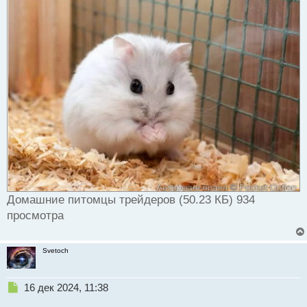
Домашние питомцы трейдеров (50.23 КБ) 934
просмотра
Svetoch
Н
16 дек 2024, 11:38
е