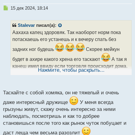
Н
15 дек 2024, 18:14
е
п
р
Stalevar
писал(а):
о
Аахаха капец здоровяк. Так наоборот норм пока
ч
потаскаешь его устанешь и к вечеру спать без
и
т
задних ног будешь
Скорее мейкун
а
н
будет в ахире какого хрена его таскают
А так я
н
канеш имел ввиду если торговля происходит дома.
ы
Нажмите, чтобы раскрыть...
Я вон часто котана тискаю а ему куда деваться
й
п
терпит как миленький. Правда по ночам когти точит
о
с
и ехидно улыбается глядя на меня
Таскайте с собой хомяка, он не тяжелый и очень
т
даже интересный дружище
У меня всегда
грызуны живут, скажу очень интересно за ними
наблюдать, посмотришь и как то добрее
становишься после того как рынок чуток побуцает и
даст леща чем весьма разозлит