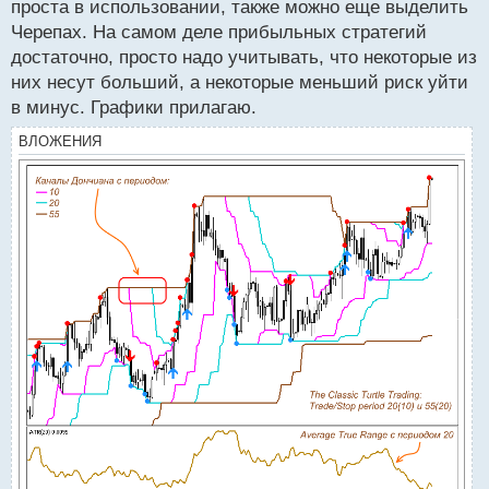
проста в использовании, также можно еще выделить
и
т
Черепах. На самом деле прибыльных стратегий
а
достаточно, просто надо учитывать, что некоторые из
н
них несут больший, а некоторые меньший риск уйти
н
в минус. Графики прилагаю.
ы
й
ВЛОЖЕНИЯ
п
о
с
т