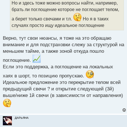
о
Но и здесь тоже можно вопросы найти, например,
ч
брать ли поглощение которое не поглощает телом,
и
т
а берет только свечами и т.п.
Но я в таких
а
случаях просто ищу идеальное поглощение
н
н
ы
Верно, тут свои нюансы, я тоже на это обращаю
й
внимание и для подстраховки слежу за структурой на
п
меньшем тайме, а также зоной откуда пошло
о
с
поглощение.
т
Если это поддержка, а поглощение на локальных
хаях в шорт, то позицию пропускаю.
Идеальное предложение это перекрытие телом всей
предыдущий свечи ? и открытие следующей (3й)
выше/ниже 1й свечи (в зависимости от направления)
ДАРЬЯНА