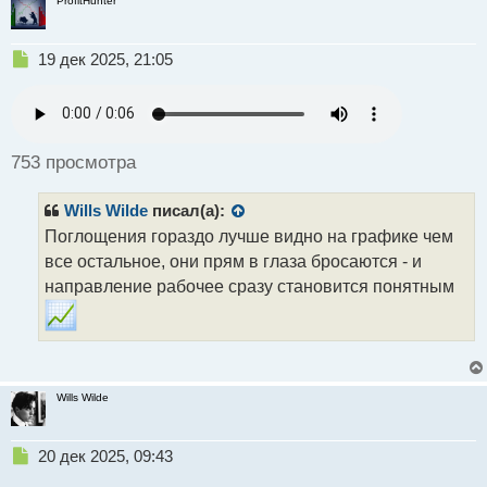
ProfitHunter
Н
19 дек 2025, 21:05
е
п
р
о
ч
753 просмотра
и
т
Wills Wilde
писал(а):
а
н
Поглощения гораздо лучше видно на графике чем
н
все остальное, они прям в глаза бросаются - и
ы
направление рабочее сразу становится понятным
й
п
о
с
т
Wills Wilde
Н
20 дек 2025, 09:43
е