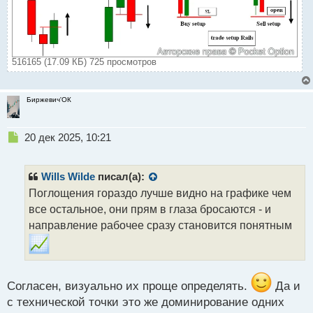
516165 (17.09 КБ) 725 просмотров
Биржевич'ОК
Н
20 дек 2025, 10:21
е
п
р
Wills Wilde
писал(а):
о
Поглощения гораздо лучше видно на графике чем
ч
все остальное, они прям в глаза бросаются - и
и
т
направление рабочее сразу становится понятным
а
н
н
ы
Согласен, визуально их проще определять.
Да и
й
п
с технической точки это же доминирование одних
о