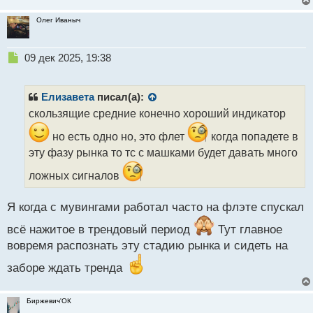
Олег Иваныч
Н
09 дек 2025, 19:38
е
п
р
Елизавета
писал(а):
о
скользящие средние конечно хороший индикатор
ч
и
но есть одно но, это флет
когда попадете в
т
эту фазу рынка то тс с машками будет давать много
а
н
ложных сигналов
н
ы
Я когда с мувингами работал часто на флэте спускал
й
п
всё нажитое в трендовый период
Тут главное
о
вовремя распознать эту стадию рынка и сидеть на
с
т
заборе ждать тренда
Биржевич'ОК