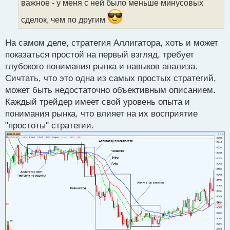
важное - у меня с ней было меньше минусовых
н
ы
сделок, чем по другим
й
п
На самом деле, стратегия Аллигатора, хоть и может
о
с
показаться простой на первый взгляд, требует
т
глубокого понимания рынка и навыков анализа.
Сичтать, что это одна из самых простых стратегий,
может быть недостаточно объективным описанием.
Каждый трейдер имеет свой уровень опыта и
понимания рынка, что влияет на их восприятие
"простоты" стратегии.