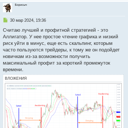
Борисыч
Н
30 мар 2024, 19:36
е
Считаю лучшей и профитной стратегией - это
п
р
Аллигатор. У нее простое чтение графика и низкий
о
риск уйти в минус, еще есть скальпинг, которым
ч
часто пользуются трейдеры, к тому же он подойдет
и
т
новичкам из-за возможности получить
а
максимальный профит за короткий промежуток
н
времени.
н
ы
ВЛОЖЕНИЯ
й
п
о
с
т