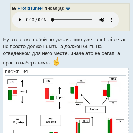
п
р
ProfitHunter
писал(а):
о
ч
и
т
а
н
Ну это само собой по умолчанию уже - любой сетап
н
не просто должен быть, а должен быть на
ы
отведенном для него месте, иначе это не сетап, а
й
п
просто набор свечек
о
с
ВЛОЖЕНИЯ
т