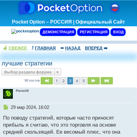
Pocket Option – РОССИЯ | Официальный Сайт
ДЕМОНСТРАЦИЯ
РЕГИСТРАЦИЯ
ВХОД
🍏
СВЕЖЕЕ
⤴️
ГЛАВНАЯ
⬅️
НАЗАД
ВПЕРЕД
➡️
лучшие стратегии
Выбор раздела форума
1
2
3
4
5
Пред.
След.
След.
98 постов
Pioner28
Н
29 мар 2024, 16:02
е
По поводу стратегий, которые часто приносят
п
р
прибыль я считаю, что это торговля на основе
о
средней скользящей. Ее весомый плюс, что она
ч