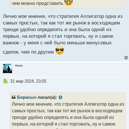
чем можно представить
п
о
с
Лично мое мнение, что стратегия Аллигатор одна из
т
самых простых, так как тот же рынок в восходящем
тренде удобно определять и она была одной из
первых, на которой я стал торговать, ну и самое
важное - у меня с ней было меньше минусовых
сделок, чем по другим
Akula
Н
31 мар 2024, 23:55
е
п
р
Борисыч
писал(а):
о
Лично мое мнение, что стратегия Аллигатор одна из
ч
самых простых, так как тот же рынок в восходящем
и
т
тренде удобно определять и она была одной из
а
первых, на которой я стал торговать, ну и самое
н