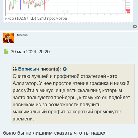
нисо (102.97 КБ) 5243 просмотра
Misterio
Н
30 мар 2024, 20:20
е
п
р
Борисыч
писал(а):
о
Считаю лучшей и профитной стратегией - это
ч
Аллигатор. У нее простое чтение графика и низкий
и
т
риск уйти в минус, еще есть скальпинг, которым
а
часто пользуются трейдеры, к тому же он подойдет
н
новичкам из-за возможности получить
н
максимальный профит за короткий промежуток
ы
й
времени.
п
о
было бы не лишним сказать что ты нашел
с