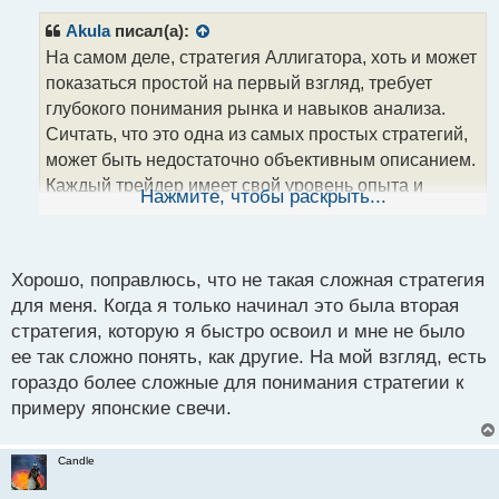
п
р
Akula
писал(а):
о
На самом деле, стратегия Аллигатора, хоть и может
ч
показаться простой на первый взгляд, требует
и
т
глубокого понимания рынка и навыков анализа.
а
Сичтать, что это одна из самых простых стратегий,
н
может быть недостаточно объективным описанием.
н
Каждый трейдер имеет свой уровень опыта и
ы
Нажмите, чтобы раскрыть...
й
понимания рынка, что влияет на их восприятие
п
"простоты" стратегии.
о
с
Хорошо, поправлюсь, что не такая сложная стратегия
4644656.png
т
для меня. Когда я только начинал это была вторая
стратегия, которую я быстро освоил и мне не было
ее так сложно понять, как другие. На мой взгляд, есть
гораздо более сложные для понимания стратегии к
примеру японские свечи.
Candle