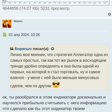
4644656 (74.07 КБ) 5231 просмотр
Misterio
Н
01 апр 2024, 10:26
е
п
р
Борисыч
писал(а):
о
Лично мое мнение, что стратегия Аллигатор одна из
ч
самых простых, так как тот же рынок в восходящем
и
т
тренде удобно определять и она была одной из
а
первых, на которой я стал торговать, ну и самое
н
важное - у меня с ней было меньше минусовых
н
ы
сделок, чем по другим
й
п
ок, ты разобрался в этом индикаторе досконально и
о
с
научился прибыльно считывать с него информацию
т
что сделало как бы этот индикатор твоим