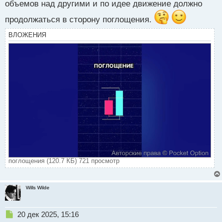
объемов над другими и по идее движение должно
с
т
продолжаться в сторону поглощения.
ВЛОЖЕНИЯ
поглощения (120.7 КБ) 721 просмотр
Wills Wilde
Н
20 дек 2025, 15:16