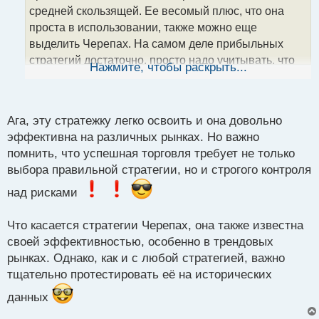
т
средней скользящей. Ее весомый плюс, что она
а
проста в использовании, также можно еще
н
выделить Черепах. На самом деле прибыльных
н
стратегий достаточно, просто надо учитывать, что
ы
Нажмите, чтобы раскрыть...
й
некоторые из них несут больший, а некоторые
п
меньший риск уйти в минус. Графики прилагаю.
о
с
Ага, эту стратежку легко освоить и она довольно
т
эффективна на различных рынках. Но важно
помнить, что успешная торговля требует не только
выбора правильной стратегии, но и строгого контроля
над рисками
Что касается стратегии Черепах, она также известна
своей эффективностью, особенно в трендовых
рынках. Однако, как и с любой стратегией, важно
тщательно протестировать её на исторических
данных