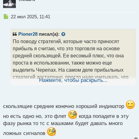
Н
22 июл 2025, 11:41
е
п
р
Pioner28
писал(а):
о
По поводу стратегий, которые часто приносят
ч
прибыль я считаю, что это торговля на основе
и
т
средней скользящей. Ее весомый плюс, что она
а
проста в использовании, также можно еще
н
выделить Черепах. На самом деле прибыльных
н
стратегий достаточно, просто надо учитывать, что
ы
Нажмите, чтобы раскрыть...
й
некоторые из них несут больший, а некоторые
п
меньший риск уйти в минус. Графики прилагаю.
о
с
т
скользящие средние конечно хороший индикатор
но есть одно но, это флет
когда попадете в эту
фазу рынка то тс с машками будет давать много
ложных сигналов