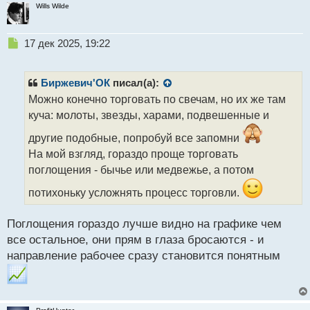
Wills Wilde
Н
17 дек 2025, 19:22
е
п
р
Биржевич'ОК
писал(а):
о
Можно конечно торговать по свечам, но их же там
ч
куча: молоты, звезды, харами, подвешенные и
и
т
другие подобные, попробуй все запомни
а
На мой взгляд, гораздо проще торговать
н
н
поглощения - бычье или медвежье, а потом
ы
потихоньку усложнять процесс торговли.
й
п
о
Поглощения гораздо лучше видно на графике чем
с
все остальное, они прям в глаза бросаются - и
т
направление рабочее сразу становится понятным