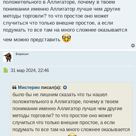
положительного в Аллигаторе, почему в твоем
т
понимании именно Аллигатор лучше чем другие
методы торговли? то что простое оно может
случиться что только внешне простое, а если
подумать то все там на много сложнее оказывается
чем можно представить
Борисыч
Н
31 мар 2024, 22:46
е
п
р
Мистерио
писал(а):
о
было бы не лишним сказать что ты нашел
ч
положительного в Аллигаторе, почему в твоем
и
т
понимании именно Аллигатор лучше чем другие
а
методы торговли? то что простое оно может
н
случиться что только внешне простое, а если
н
подумать то все там на много сложнее оказывается
ы
й