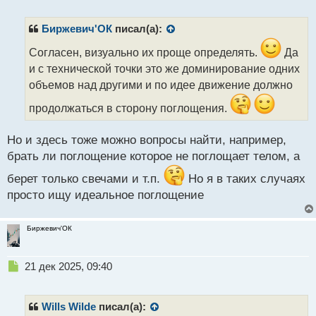
е
п
р
Биржевич'ОК
писал(а):
о
ч
Согласен, визуально их проще определять.
Да
и
и с технической точки это же доминирование одних
т
объемов над другими и по идее движение должно
а
н
продолжаться в сторону поглощения.
н
ы
Но и здесь тоже можно вопросы найти, например,
й
п
брать ли поглощение которое не поглощает телом, а
о
берет только свечами и т.п.
Но я в таких случаях
с
т
просто ищу идеальное поглощение
Биржевич'ОК
Н
21 дек 2025, 09:40
е
п
р
Wills Wilde
писал(а):