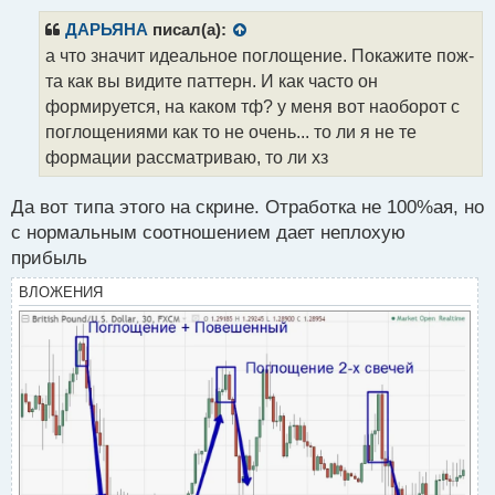
п
р
ДАРЬЯНА
писал(а):
о
а что значит идеальное поглощение. Покажите пож-
ч
та как вы видите паттерн. И как часто он
и
т
формируется, на каком тф? у меня вот наоборот с
а
поглощениями как то не очень... то ли я не те
н
формации рассматриваю, то ли хз
н
ы
й
Да вот типа этого на скрине. Отработка не 100%ая, но
п
с нормальным соотношением дает неплохую
о
прибыль
с
т
ВЛОЖЕНИЯ