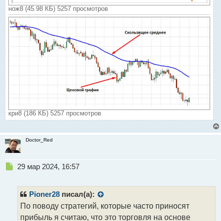
нож8 (45.98 КБ) 5257 просмотров
кри8 (186 КБ) 5257 просмотров
Doctor_Red
Н
29 мар 2024, 16:57
е
п
р
Pioner28
писал(а):
о
По поводу стратегий, которые часто приносят
ч
прибыль я считаю, что это торговля на основе
и