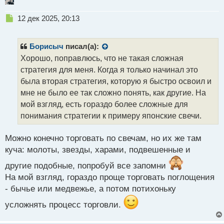
Н
12 дек 2025, 20:13
е
п
р
Борисыч
писал(а):
о
Хорошо, поправлюсь, что не такая сложная
ч
стратегия для меня. Когда я только начинал это
и
т
была вторая стратегия, которую я быстро освоил и
а
мне не было ее так сложно понять, как другие. На
н
мой взгляд, есть гораздо более сложные для
н
понимания стратегии к примеру японские свечи.
ы
й
п
Можно конечно торговать по свечам, но их же там
о
куча: молоты, звезды, харами, подвешенные и
с
т
другие подобные, попробуй все запомни
На мой взгляд, гораздо проще торговать поглощения
- бычье или медвежье, а потом потихоньку
усложнять процесс торговли.