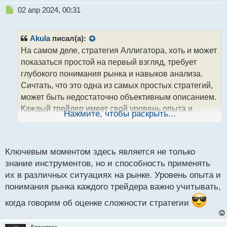
Н
02 апр 2024, 00:31
е
п
р
Akula
писал(а):
о
На самом деле, стратегия Аллигатора, хоть и может
ч
показаться простой на первый взгляд, требует
и
т
глубокого понимания рынка и навыков анализа.
а
Сичтать, что это одна из самых простых стратегий,
н
может быть недостаточно объективным описанием.
н
Каждый трейдер имеет свой уровень опыта и
ы
Нажмите, чтобы раскрыть...
й
понимания рынка, что влияет на их восприятие
п
"простоты" стратегии.
о
с
Ключевым моментом здесь является не только
4644656.png
т
знание инструментов, но и способность применять
их в различных ситуациях на рынке. Уровень опыта и
понимания рынка каждого трейдера важно учитывать,
когда говорим об оценке сложности стратегии
Елизавета