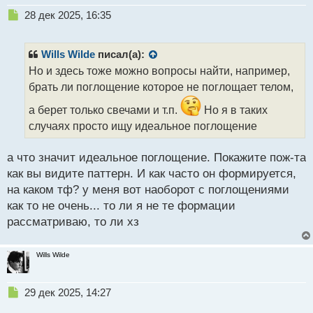
Н
28 дек 2025, 16:35
е
п
р
Wills Wilde
писал(а):
о
Но и здесь тоже можно вопросы найти, например,
ч
брать ли поглощение которое не поглощает телом,
и
т
а берет только свечами и т.п.
Но я в таких
а
случаях просто ищу идеальное поглощение
н
н
ы
а что значит идеальное поглощение. Покажите пож-та
й
как вы видите паттерн. И как часто он формируется,
п
на каком тф? у меня вот наоборот с поглощениями
о
с
как то не очень... то ли я не те формации
т
рассматриваю, то ли хз
Wills Wilde
Н
29 дек 2025, 14:27
е