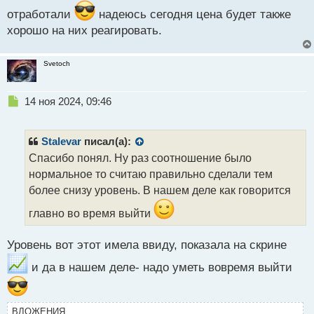
п
отработали
надеюсь сегодня цена будет также
о
хорошо на них реагировать.
с
т
Svetoch
Н
14 ноя 2024, 09:46
е
п
р
Stalevar
писал(а):
о
Спасибо понял. Ну раз соотношение было
ч
нормальное то считаю правильно сделали тем
и
т
более снизу уровень. В нашем деле как говорится
а
главно во время выйти
н
н
ы
Уровень вот этот имела ввиду, показала на скрине
й
п
и да в нашем деле- надо уметь вовремя выйти
о
с
т
ВЛОЖЕНИЯ