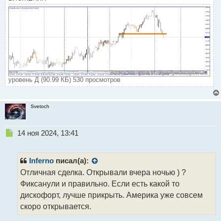
уровень Д (90.99 КБ) 530 просмотров
Svetoch
Н
14 ноя 2024, 13:41
е
п
р
Inferno
писал(а):
о
Отличная сделка. Открывали вчера ночью ) ?
ч
Фиксанули и правильно. Если есть какой то
и
т
дискофорт, лучше прикрыть. Америка уже совсем
а
скоро открывается.
н