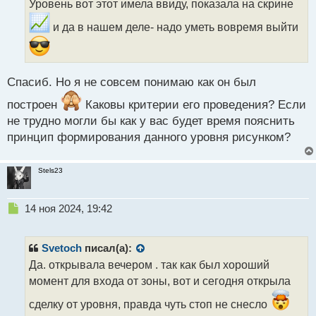
Уровень вот этот имела ввиду, показала на скрине
ч
и
и да в нашем деле- надо уметь вовремя выйти
т
а
н
н
Спасиб. Но я не совсем понимаю как он был
ы
й
построен
Каковы критерии его проведения? Если
п
не трудно могли бы как у вас будет время пояснить
о
принцип формирования данного уровня рисунком?
с
т
Stels23
Н
14 ноя 2024, 19:42
е
п
р
Svetoch
писал(а):
о
Да. открывала вечером . так как был хороший
ч
момент для входа от зоны, вот и сегодня открыла
и
т
сделку от уровня, правда чуть стоп не снесло
а