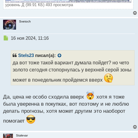
уровень Д (99.91 КБ) 493 просмотра
Svetoch
Н
16 ноя 2024, 11:16
е
п
р
Stels23
писал(а):
о
да вот тоже такой вариант думала пойдет? но чето
ч
золото сегодня стопорнулась у верхней серой зоны
и
т
может в понедельник пройдемся вверх
а
н
н
Да, цена не особо сходила вверх
хотя я тоже
ы
была уверенна в покупках, вот поэтому и не люблю
й
п
делать прогнозы, хотя может другим это наоборот
о
помогает
с
т
Stalevar