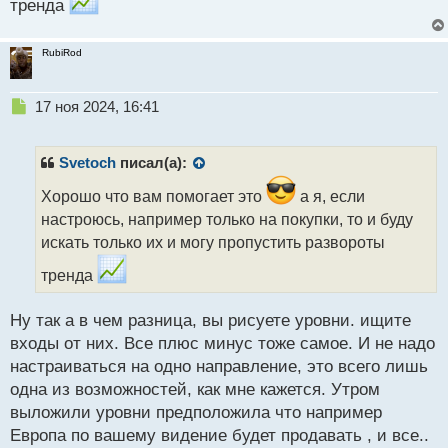
тренда
RubiRod
Н
17 ноя 2024, 16:41
е
п
р
Svetoch
писал(а):
о
ч
Хорошо что вам помогает это
а я, если
и
настроюсь, например только на покупки, то и буду
т
искать только их и могу пропустить развороты
а
н
тренда
н
ы
Ну так а в чем разница, вы рисуете уровни. ищите
й
п
входы от них. Все плюс минус тоже самое. И не надо
о
настраиваться на одно направление, это всего лишь
с
одна из возможностей, как мне кажется. Утром
т
выложили уровни предположила что например
Европа по вашему видение будет продавать , и все..