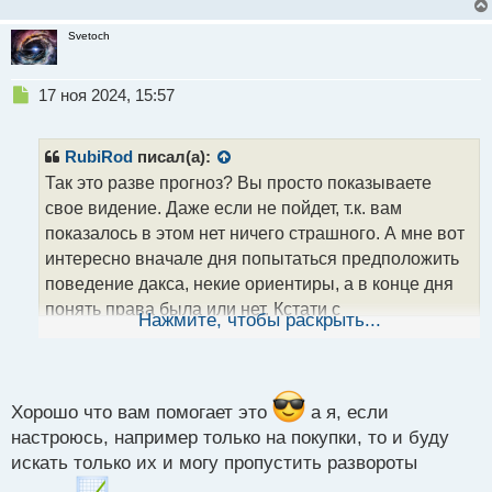
Svetoch
Н
17 ноя 2024, 15:57
е
п
р
RubiRod
писал(а):
о
Так это разве прогноз? Вы просто показываете
ч
свое видение. Даже если не пойдет, т.к. вам
и
т
показалось в этом нет ничего страшного. А мне вот
а
интересно вначале дня попытаться предположить
н
поведение дакса, некие ориентиры, а в конце дня
н
понять права была или нет. Кстати с
ы
Нажмите, чтобы раскрыть...
й
предположениями появляется как мне кажется
п
некая уверенность в правильном видении.
о
с
т
Хорошо что вам помогает это
а я, если
настроюсь, например только на покупки, то и буду
искать только их и могу пропустить развороты