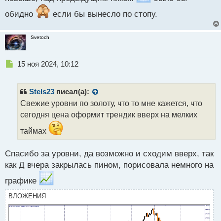
т
обидно
если бы вынесло по стопу.
Svetoch
Н
15 ноя 2024, 10:12
е
п
р
Stels23
писал(а):
о
Свежие уровни по золоту, что то мне кажется, что
ч
сегодня цена оформит трендик вверх на мелких
и
т
таймах
а
н
н
Спасибо за уровни, да возможно и сходим вверх, так
ы
как Д вчера закрылась пином, порисовала немного на
й
п
графике
о
ВЛОЖЕНИЯ
с
т