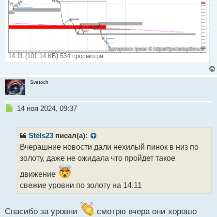
14.11 (101.14 КБ) 534 просмотра
Svetoch
Н
14 ноя 2024, 09:37
е
п
р
Stels23
писал(а):
о
Вчерашние новости дали нехилый пинок в низ по
ч
золоту, даже не ожидала что пройдет такое
и
т
движение
а
свежие уровни по золоту на 14.11
н
н
ы
Спасибо за уровни
смотрю вчера они хорошо
й