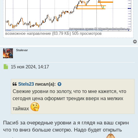
возможное направление (83.79 КБ) 505 просмотров
Stalevar
Н
15 ноя 2024, 14:17
е
п
р
Stels23
писал(а):
о
Свежие уровни по золоту, что то мне кажется, что
ч
сегодня цена оформит трендик вверх на мелких
и
т
таймах
а
н
н
Пасиб за очередные уровни а я глядя на ваш скрин
ы
что то вниз больше смотрю. Надо будет открыть
й