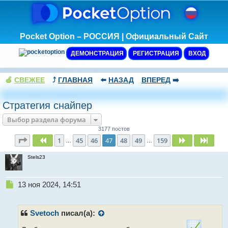
Pocket Option – РОССИЯ | Официальный Сайт
ДЕМОНСТРАЦИЯ
РЕГИСТРАЦИЯ
ВХОД
🍏
СВЕЖЕЕ
⤴️
ГЛАВНАЯ
⬅️
НАЗАД
ВПЕРЕД
➡️
Стратегия снайпер
Выбор раздела форума
3177 постов
Страница
47
из
159
1
45
46
47
48
49
159
Пред.
След.
След
…
…
Stels23
Н
13 ноя 2024, 14:51
е
п
р
Svetoch
писал(а):
о