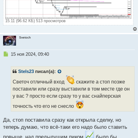
п
о
с
т
15.11 (96.62 КБ) 513 просмотров
Svetoch
Н
15 ноя 2024, 09:40
е
п
р
Stels23
писал(а):
о
ч
Светоч отличный вход
скажите а стоп позже
и
поставили или сразу выставили в том месте где он
т
у вас ? просто если сразу то у вас снайперская
а
н
точность что его не снесло
н
ы
Да, стоп поставила сразу как открыла сделку, но
й
п
теперь думаю, что всё-таки его надо было ставить
о
повыше, над предыдущим пиком
было бы
с