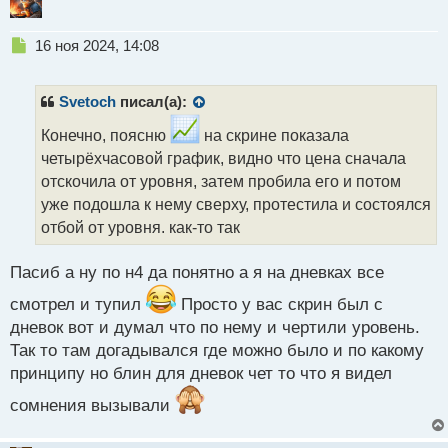
Н
16 ноя 2024, 14:08
е
п
р
Svetoch
писал(а):
о
ч
Конечно, поясню
на скрине показала
и
четырёхчасовой график, видно что цена сначала
т
отскочила от уровня, затем пробила его и потом
а
уже подошла к нему сверху, протестила и состоялся
н
н
отбой от уровня. как-то так
ы
й
Пасиб а ну по н4 да понятно а я на дневках все
п
о
смотрел и тупил
Просто у вас скрин был с
с
дневок вот и думал что по нему и чертили уровень.
т
Так то там догадывался где можно было и по какому
принципу но блин для дневок чет то что я видел
сомнения вызывали