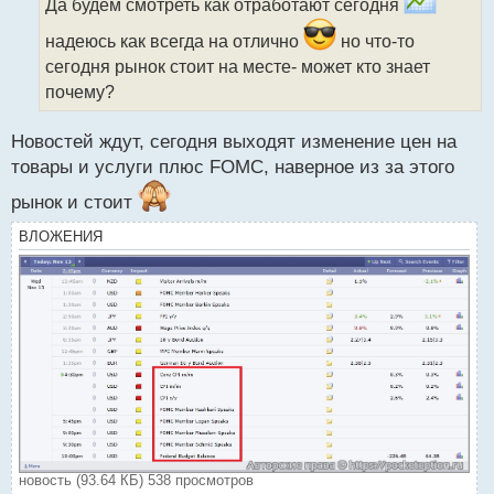
ч
Да будем смотреть как отработают сегодня
и
надеюсь как всегда на отлично
но что-то
т
а
сегодня рынок стоит на месте- может кто знает
н
почему?
н
ы
Новостей ждут, сегодня выходят изменение цен на
й
п
товары и услуги плюс FOMC, наверное из за этого
о
рынок и стоит
с
т
ВЛОЖЕНИЯ
новость (93.64 КБ) 538 просмотров