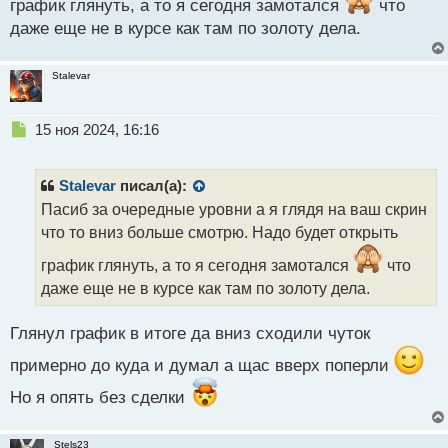
п
график глянуть, а то я сегодня замотался
что
о
даже еще не в курсе как там по золоту дела.
с
т
Stalevar
Н
15 ноя 2024, 16:16
е
п
р
Stalevar
писал(а):
о
Пасиб за очередные уровни а я глядя на ваш скрин
ч
что то вниз больше смотрю. Надо будет открыть
и
т
график глянуть, а то я сегодня замотался
что
а
даже еще не в курсе как там по золоту дела.
н
н
ы
Глянул график в итоге да вниз сходили чуток
й
п
примерно до куда и думал а щас вверх поперли
о
Но я опять без сделки
с
т
Stels23