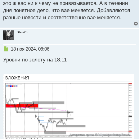
это ж вас ни к чему не привязывается. А в течении
дня понятное дело, что вае меняется. Добавляются
разные новости и соответственно вае меняется.
Stels23
Н
18 ноя 2024, 09:06
е
Уровни по золоту на 18.11
п
р
о
ч
ВЛОЖЕНИЯ
и
т
а
н
н
ы
й
п
о
с
т