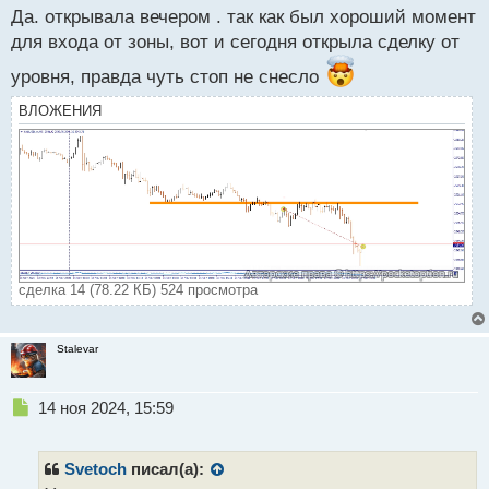
н
Да. открывала вечером . так как был хороший момент
ы
й
для входа от зоны, вот и сегодня открыла сделку от
п
уровня, правда чуть стоп не снесло
о
с
ВЛОЖЕНИЯ
т
сделка 14 (78.22 КБ) 524 просмотра
Stalevar
Н
14 ноя 2024, 15:59
е
п
р
Svetoch
писал(а):
о