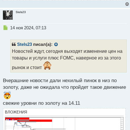
Stels23
Н
14 ноя 2024, 07:13
е
п
р
Stels23
писал(а):
о
Новостей ждут, сегодня выходят изменение цен на
ч
товары и услуги плюс FOMC, наверное из за этого
и
т
рынок и стоит
а
н
н
Вчерашние новости дали нехилый пинок в низ по
ы
золоту, даже не ожидала что пройдет такое движение
й
п
о
свежие уровни по золоту на 14.11
с
т
ВЛОЖЕНИЯ