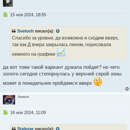
Н
15 ноя 2024, 18:55
е
п
р
Svetoch
писал(а):
о
Спасибо за уровни, да возможно и сходим вверх,
ч
так как Д вчера закрылась пином, порисовала
и
т
немного на графике
а
н
н
да вот тоже такой вариант думала пойдет? но чето
ы
золото сегодня стопорнулась у верхней серой зоны
й
п
может в понедельник пройдемся вверх
о
с
Svetoch
т
Н
16 ноя 2024, 11:09
е
п
р
Stalevar
писал(а):