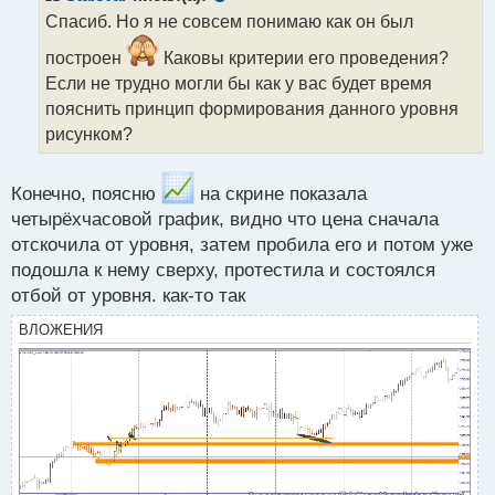
о
Спасиб. Но я не совсем понимаю как он был
ч
и
построен
Каковы критерии его проведения?
т
Если не трудно могли бы как у вас будет время
а
пояснить принцип формирования данного уровня
н
н
рисунком?
ы
й
п
Конечно, поясню
на скрине показала
о
четырёхчасовой график, видно что цена сначала
с
отскочила от уровня, затем пробила его и потом уже
т
подошла к нему сверху, протестила и состоялся
отбой от уровня. как-то так
ВЛОЖЕНИЯ