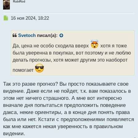
RubiRod
Н
16 ноя 2024, 18:22
е
п
р
Svetoch
писал(а):
о
ч
Да, цена не особо сходила вверх
хотя я тоже
и
была уверенна в покупках, вот поэтому и не люблю
т
делать прогнозы, хотя может другим это наоборот
а
н
помогает
н
ы
Так это разве прогноз? Вы просто показываете свое
й
п
видение. Даже если не пойдет, т.к. вам показалось в
о
этом нет ничего страшного. А мне вот интересно
с
вначале дня попытаться предположить поведение
т
дакса, некие ориентиры, а в конце дня понять права
была или нет. Кстати с предположениями появляется
как мне кажется некая уверенность в правильном
видении.