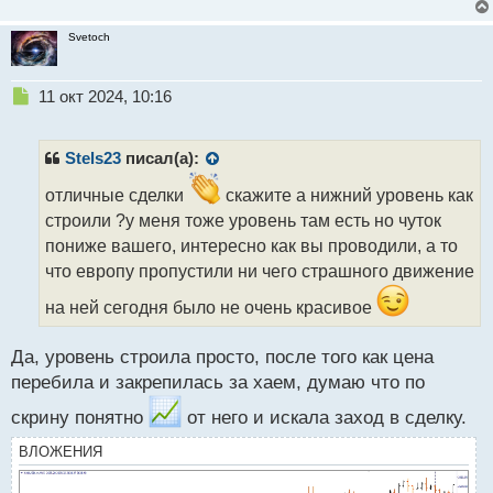
Svetoch
Н
11 окт 2024, 10:16
е
п
р
Stels23
писал(а):
о
ч
отличные сделки
скажите а нижний уровень как
и
строили ?у меня тоже уровень там есть но чуток
т
пониже вашего, интересно как вы проводили, а то
а
что европу пропустили ни чего страшного движение
н
н
на ней сегодня было не очень красивое
ы
й
п
Да, уровень строила просто, после того как цена
о
перебила и закрепилась за хаем, думаю что по
с
т
скрину понятно
от него и искала заход в сделку.
ВЛОЖЕНИЯ