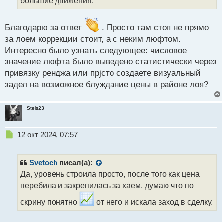
большие движения.
й
п
о
Благодарю за ответ
. Просто там стоп не прямо
с
т
за лоем коррекции стоит, а с неким люфтом.
Интересно было узнать следующее: числовое
значение люфта было выведено статистически через
привязку ренджа или прjсто создаете визуальный
задел на возможное блуждание цены в районе лоя?
Stels23
Н
12 окт 2024, 07:57
е
п
р
Svetoch
писал(а):
о
Да, уровень строила просто, после того как цена
ч
перебила и закрепилась за хаем, думаю что по
и
т
скрину понятно
от него и искала заход в сделку.
а
н