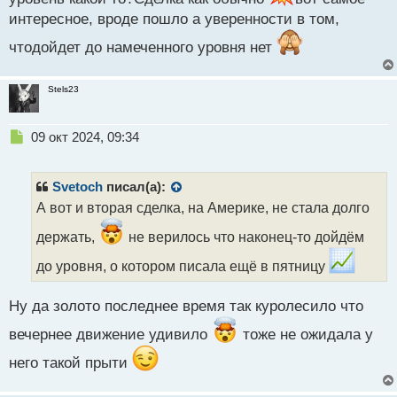
п
интересное, вроде пошло а уверенности в том,
о
с
чтодойдет до намеченного уровня нет
т
Stels23
Н
09 окт 2024, 09:34
е
п
р
Svetoch
писал(а):
о
А вот и вторая сделка, на Америке, не стала долго
ч
и
держать,
не верилось что наконец-то дойдём
т
а
до уровня, о котором писала ещё в пятницу
н
н
Ну да золото последнее время так куролесило что
ы
й
вечернее движение удивило
тоже не ожидала у
п
о
него такой прыти
с
т