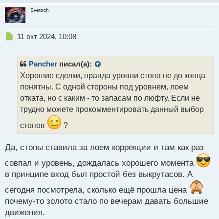
Svetoch
Н
11 окт 2024, 10:08
е
п
р
Pancher
писал(а):
о
Хорошие сделки, правда уровни стопа не до конца
ч
понятны. С одной стороны под уровнем, лоем
и
т
отката, но с каким - то запасам по люфту. Если не
а
трудно можете прокомментировать данный выбор
н
н
стопов
?
ы
й
Да, стопы ставила за лоем коррекции и там как раз
п
о
совпал и уровень, дождалась хорошего момента
с
в принципе вход был простой без выкрутасов. А
т
сегодня посмотрела, сколько ещё прошла цена
почему-то золото стало по вечерам давать большие
движения.