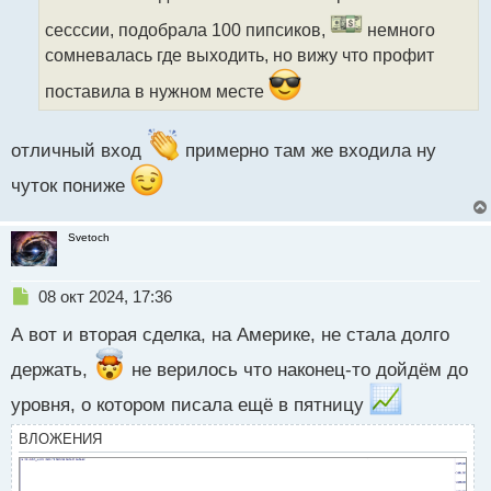
ч
и
сесссии, подобрала 100 пипсиков,
немного
т
сомневалась где выходить, но вижу что профит
а
н
поставила в нужном месте
н
ы
й
отличный вход
примерно там же входила ну
п
о
чуток пониже
с
т
Svetoch
Н
08 окт 2024, 17:36
е
А вот и вторая сделка, на Америке, не стала долго
п
р
держать,
не верилось что наконец-то дойдём до
о
ч
уровня, о котором писала ещё в пятницу
и
т
ВЛОЖЕНИЯ
а
н