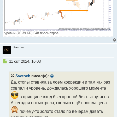
уровни (70.39 КБ) 548 просмотров
Pancher
Н
11 окт 2024, 16:03
е
п
р
Svetoch
писал(а):
о
Да, стопы ставила за лоем коррекции и там как раз
ч
совпал и уровень, дождалась хорошего момента
и
т
в принципе вход был простой без выкрутасов.
а
А сегодня посмотрела, сколько ещё прошла цена
н
н
почему-то золото стало по вечерам давать
ы