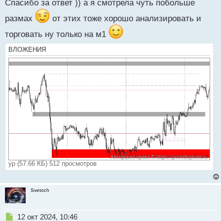
н
Спасибо за ответ )) а я смотрела чуть побольше
ы
размах
от этих тоже хорошо анализировать и
й
п
торговать ну только на м1
о
с
ВЛОЖЕНИЯ
т
ур (57.66 КБ) 512 просмотров
Svetoch
Н
12 окт 2024, 10:46