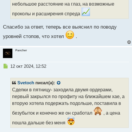
небольшое расстояние на глаз, на возможные
и
т
проколы и расширения спреда
а
н
н
Спасибо за ответ, теперь все выяснил по поводу
ы
уровней стопов, что хотел
.
й
п
о
Pancher
с
т
Н
12 окт 2024, 12:52
е
п
р
Svetoch
писал(а):
о
Сделки в пятницу- заходила двумя ордерами,
ч
первый закрылся по профиту на ближайшем хае, а
и
т
вторую хотела подержать подольше, поставила в
а
безубыток и конечно же он сработал
, а цена
н
н
пошла дальше без меня
ы
й