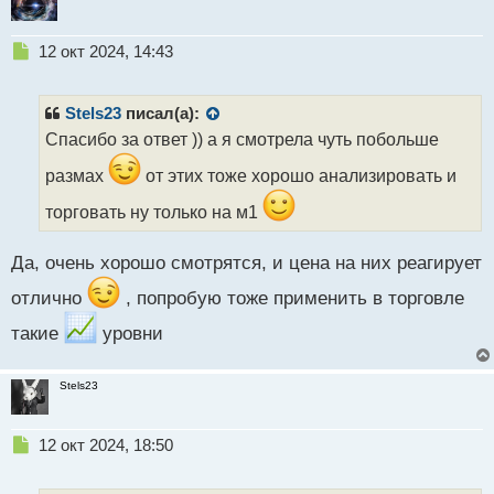
Н
12 окт 2024, 14:43
е
п
р
Stels23
писал(а):
о
Спасибо за ответ )) а я смотрела чуть побольше
ч
и
размах
от этих тоже хорошо анализировать и
т
а
торговать ну только на м1
н
н
Да, очень хорошо смотрятся, и цена на них реагирует
ы
й
отлично
, попробую тоже применить в торговле
п
о
такие
уровни
с
т
Stels23
Н
12 окт 2024, 18:50
е
п