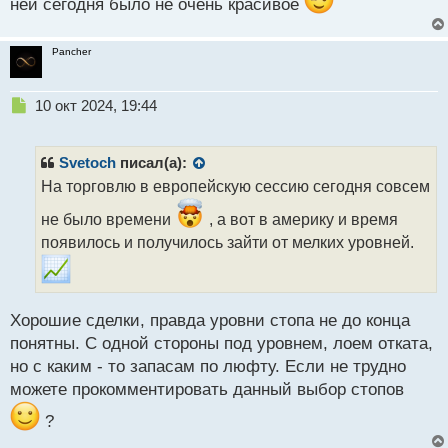
ней сегодня было не очень красивое
Pancher
Н
10 окт 2024, 19:44
е
п
р
Svetoch
писал(а):
о
На торговлю в европейскую сессию сегодня совсем
ч
и
не было времени
, а вот в америку и время
т
появилось и получилось зайти от мелких уровней.
а
н
н
ы
Хорошие сделки, правда уровни стопа не до конца
й
п
понятны. С одной стороны под уровнем, лоем отката,
о
но с каким - то запасам по люфту. Если не трудно
с
можете прокомментировать данный выбор стопов
т
?