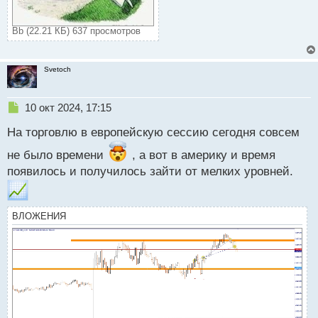
Bb (22.21 КБ) 637 просмотров
Svetoch
Н
10 окт 2024, 17:15
е
На торговлю в европейскую сессию сегодня совсем
п
р
не было времени
, а вот в америку и время
о
появилось и получилось зайти от мелких уровней.
ч
и
т
а
ВЛОЖЕНИЯ
н
н
ы
й
п
о
с
т