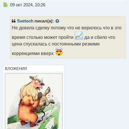
Н
09 окт 2024, 10:26
е
п
р
Svetoch
писал(а):
о
Не довела сделку потому что не верилось что в это
ч
и
время столько может пройти
да и сбило что
т
цена спускалась с постоянными резкими
а
н
коррекциями вверх
н
ы
й
ВЛОЖЕНИЯ
п
о
с
т