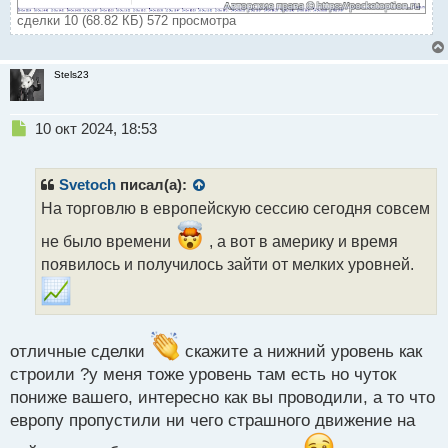
сделки 10 (68.82 КБ) 572 просмотра
Stels23
Н
10 окт 2024, 18:53
е
п
р
Svetoch
писал(а):
о
На торговлю в европейскую сессию сегодня совсем
ч
и
не было времени
, а вот в америку и время
т
появилось и получилось зайти от мелких уровней.
а
н
н
ы
й
отличные сделки
скажите а нижний уровень как
п
строили ?у меня тоже уровень там есть но чуток
о
пониже вашего, интересно как вы проводили, а то что
с
т
европу пропустили ни чего страшного движение на