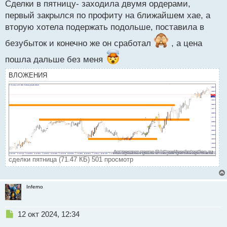
Сделки в пятницу- заходила двумя ордерами,
п
р
первый закрылся по профиту на ближайшем хае, а
о
вторую хотела подержать подольше, поставила в
ч
и
безубыток и конечно же он сработал
, а цена
т
а
пошла дальше без меня
н
ВЛОЖЕНИЯ
н
ы
й
п
о
с
т
сделки пятница (71.47 КБ) 501 просмотр
Inferno
Н
12 окт 2024, 12:34
е