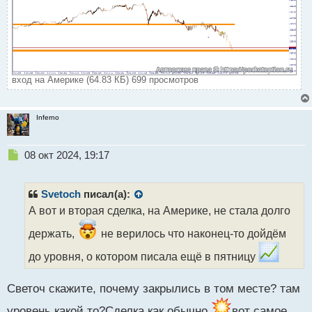
н
ы
й
п
о
с
т
вход на Америке (64.83 КБ) 699 просмотров
Inferno
Н
08 окт 2024, 19:17
е
п
р
Svetoch
писал(а):
о
А вот и вторая сделка, на Америке, не стала долго
ч
и
держать,
не верилось что наконец-то дойдём
т
а
до уровня, о котором писала ещё в пятницу
н
н
Светоч скажите, почему закрылись в том месте? там
ы
й
уровень какой то?Сделка как обычно
вот самое