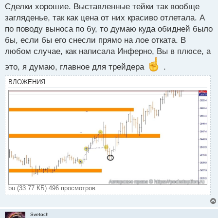
п
Сделки хорошие. Выставленные тейки так вообще
о
загляденье, так как цена от них красиво отлетала. А
с
по поводу выноса по бу, то думаю куда обидней было
т
бы, если бы его снесли прямо на лое отката. В
любом случае, как написала Инферно, Вы в плюсе, а
это, я думаю, главное для трейдера
.
ВЛОЖЕНИЯ
bu (33.77 КБ) 496 просмотров
Svetoch