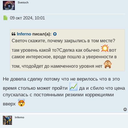
Svetoch
Н
09 окт 2024, 10:01
е
п
р
Inferno
писал(а):
о
Светоч скажите, почему закрылись в том месте?
ч
и
там уровень какой то?Сделка как обычно
вот
т
самое интересное, вроде пошло а уверенности в
а
н
том, чтодойдет до намеченного уровня нет
н
ы
Не довела сделку потому что не верилось что в это
й
п
время столько может пройти
да и сбило что цена
о
спускалась с постоянными резкими коррекциями
с
т
вверх
Inferno