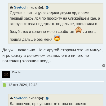
п
р
Svetoch
писал(а):
о
Сделки в пятницу- заходила двумя ордерами,
ч
первый закрылся по профиту на ближайшем хае, а
и
т
вторую хотела подержать подольше, поставила в
а
безубыток и конечно же он сработал
, а цена
н
н
пошла дальше без меня
ы
й
п
Да уж... печально. Но с другой стороны это не минус,
о
и ро факту в денежном эквиваленте ничего не
с
потеряли) хорошие входы
т
Pancher
Н
12 окт 2024, 12:42
е
п
р
Svetoch
писал(а):
о
Да, конечно, при установке стопа оставляю
ч