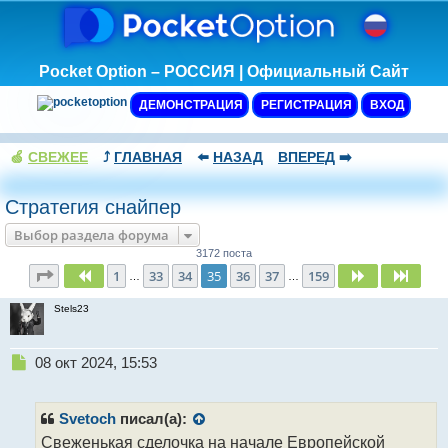
Pocket Option – РОССИЯ | Официальный Сайт
ДЕМОНСТРАЦИЯ
РЕГИСТРАЦИЯ
ВХОД
🍏
СВЕЖЕЕ
⤴️
ГЛАВНАЯ
⬅️
НАЗАД
ВПЕРЕД
➡️
Стратегия снайпер
Выбор раздела форума
3172 поста
Страница
35
из
159
1
33
34
35
36
37
159
Пред.
След.
След
…
…
Stels23
Н
08 окт 2024, 15:53
е
п
р
Svetoch
писал(а):
о
Свеженькая сделочка на начале Европейской