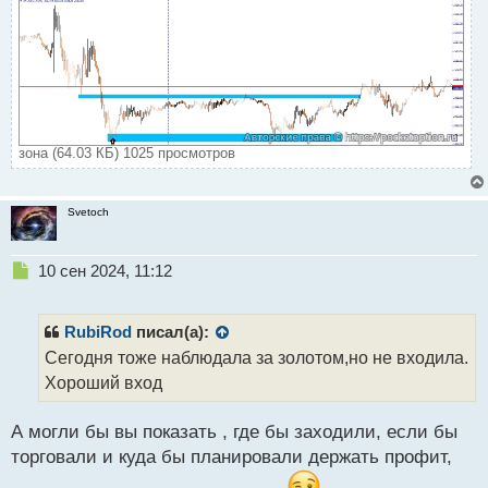
зона (64.03 КБ) 1025 просмотров
Svetoch
Н
10 сен 2024, 11:12
е
п
р
RubiRod
писал(а):
о
Сегодня тоже наблюдала за золотом,но не входила.
ч
Хороший вход
и
т
а
А могли бы вы показать , где бы заходили, если бы
н
торговали и куда бы планировали держать профит,
н
ы