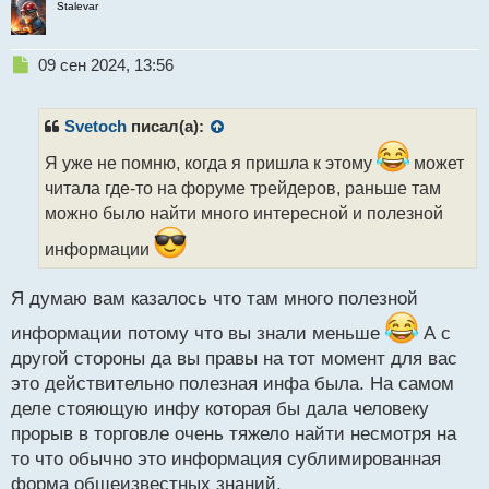
Stalevar
Н
09 сен 2024, 13:56
е
п
р
Svetoch
писал(а):
о
ч
Я уже не помню, когда я пришла к этому
может
и
читала где-то на форуме трейдеров, раньше там
т
можно было найти много интересной и полезной
а
н
информации
н
ы
Я думаю вам казалось что там много полезной
й
п
информации потому что вы знали меньше
А с
о
другой стороны да вы правы на тот момент для вас
с
т
это действительно полезная инфа была. На самом
деле стояющую инфу которая бы дала человеку
прорыв в торговле очень тяжело найти несмотря на
то что обычно это информация сублимированная
форма общеизвестных знаний.