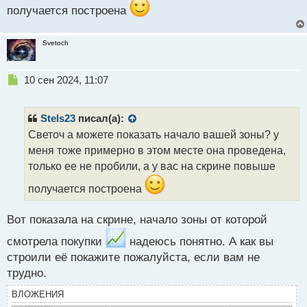
т
получается построена
Svetoch
Н
10 сен 2024, 11:07
е
п
р
Stels23
писал(а):
о
Светоч а можете показать начало вашей зоны? у
ч
меня тоже примерно в этом месте она проведена,
и
т
только ее не пробили, а у вас на скрине повыше
а
получается построена
н
н
ы
Вот показала на скрине, начало зоны от которой
й
п
смотрела покупки
надеюсь понятно. А как вы
о
строили её покажите пожалуйста, если вам не
с
трудно.
т
ВЛОЖЕНИЯ