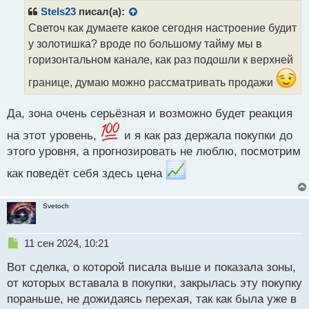
р
Stels23
писал(а):
о
Светоч как думаете какое сегодня настроение будит
ч
у золотишка? вроде по большому тайму мы в
и
т
горизонтальном канале, как раз подошли к верхней
а
границе, думаю можно рассматривать продажи
н
н
ы
Да, зона очень серьёзная и возможно будет реакция
й
п
на этот уровень,
и я как раз держала покупки до
о
этого уровня, а прогнозировать не люблю, посмотрим
с
т
как поведёт себя здесь цена
Svetoch
Н
11 сен 2024, 10:21
е
Вот сделка, о которой писала выше и показала зоны,
п
р
от которых вставала в покупки, закрылась эту покупку
о
пораньше, не дожидаясь перехая, так как была уже в
ч