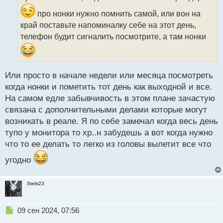
ч
и
про нонки нужно помнить самой, или вон на
т
край поставьте напоминалку себе на этот день,
а
телефон будит сигналить посмотрите, а там нонки
н
н
ы
й
п
Или просто в начале недели или месяца посмотреть
о
когда нонки и пометить тот день как выходной и все.
с
На самом едле забывчивость в этом плане зачастую
т
связана с дополнительными делами которые могут
возникать в реале. Я по себе замечал когда весь день
тупо у монитора то хр..н забудешь а вот когда нужно
что то ее делать то легко из головы вылетит все что
угодно
Stels23
Н
09 сен 2024, 07:56
е