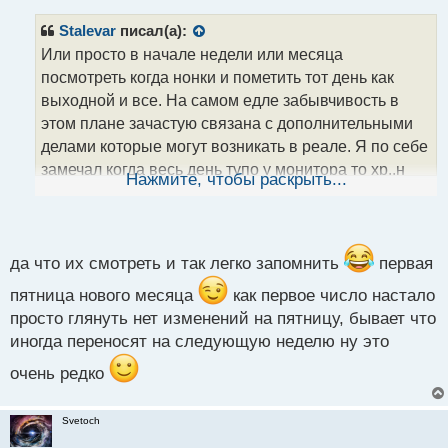
п
р
Stalevar
писал(а):
о
Или просто в начале недели или месяца
ч
посмотреть когда нонки и пометить тот день как
и
т
выходной и все. На самом едле забывчивость в
а
этом плане зачастую связана с дополнительными
н
делами которые могут возникать в реале. Я по себе
н
замечал когда весь день тупо у монитора то хр..н
ы
Нажмите, чтобы раскрыть...
й
забудешь а вот когда нужно что то ее делать то
п
легко из головы вылетит все что угодно
о
с
т
да что их смотреть и так легко запомнить
первая
пятница нового месяца
как первое число настало
просто глянуть нет изменений на пятницу, бывает что
иногда переносят на следующую неделю ну это
очень редко
Svetoch