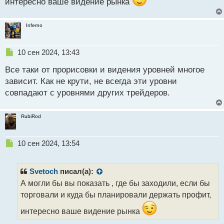
интересно ваше видение рынка
й
п
о
Inferno
с
т
Н
10 сен 2024, 13:43
е
Все таки от прорисовки и видения уровней многое
п
р
зависит. Как не крути, не всегда эти уровни
о
совпадают с уровнями других трейдеров.
ч
и
т
RubiRod
а
н
н
Н
10 сен 2024, 13:54
ы
е
й
п
п
р
Svetoch
писал(а):
о
о
А могли бы вы показать , где бы заходили, если бы
с
ч
торговали и куда бы планировали держать профит,
т
и
т
интересно ваше видение рынка
а
н