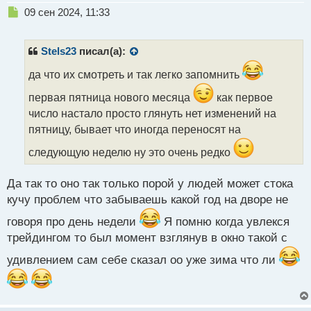
Н
09 сен 2024, 11:33
е
п
р
Stels23
писал(а):
о
ч
да что их смотреть и так легко запомнить
и
первая пятница нового месяца
как первое
т
а
число настало просто глянуть нет изменений на
н
пятницу, бывает что иногда переносят на
н
ы
следующую неделю ну это очень редко
й
п
Да так то оно так только порой у людей может стока
о
с
кучу проблем что забываешь какой год на дворе не
т
говоря про день недели
Я помню когда увлекся
трейдингом то был момент взглянув в окно такой с
удивлением сам себе сказал оо уже зима что ли