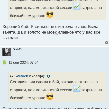
ч
и
старшем, на американской сессии
закрыла на
т
а
ближайшем уровне
н
н
Хороший бай. Я сильно не смотрела рынок. Была
ы
занята. Да и золото не мое)))главное что у вас все
й
п
выходит.
о
с
т
Stels23
Н
11 сен 2024, 07:54
е
п
р
Svetoch
писал(а):
о
Сегодняшняя сделка в бай, заходила от зоны на
ч
и
старшем, на американской сессии
закрыла на
т
а
ближайшем уровне
н
н
Светоч как думаете какое сегодня настроение будит у