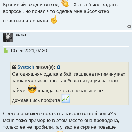
й
Красивый вход и выход
. Хотел было задать
п
вопросы, но понял что сделка мне абсолютно
о
с
понятная и логична
.
т
Stels23
Н
10 сен 2024, 07:30
е
п
р
Svetoch
писал(а):
о
Сегодняшняя сделка в бай, зашла на пятиминутках,
ч
так как уж очень простая была ситуация на этом
и
т
тайме,
правда закрыла пораньше не
а
н
дождавшись профита
н
ы
Светоч а можете показать начало вашей зоны? у
й
п
меня тоже примерно в этом месте она проведена,
о
только ее не пробили, а у вас на скрине повыше
с