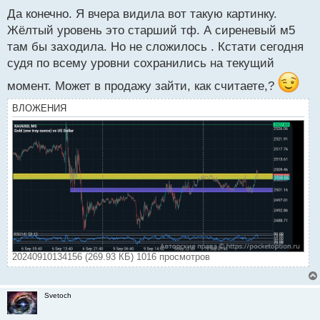
н
Да конечно. Я вчера видила вот такую картинку.
ы
Жёлтый уровень это старший тф. А сиреневый м5
й
там бы заходила. Но не сложилось . Кстати сегодня
п
судя по всему уровни сохранились на текущий
о
с
момент. Может в продажу зайти, как считаете,?
т
ВЛОЖЕНИЯ
20240910134156 (269.93 КБ) 1016 просмотров
Svetoch