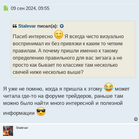
Н
09 сен 2024, 09:55
е
п
р
Stalevar
писал(а):
о
ч
Пасиб интересно
Я всегда чисто визуально
и
воспринимал их без привязки к каким то четким
т
правилам. А почему пришли именно к такому
а
определению правильного для вас зигзага а не
н
н
просто как бывает по классике там несколько
ы
свечей ниже несколько выше?
й
п
о
Я уже не помню, когда я пришла к этому
может
с
читала где-то на форуме трейдеров, раньше там
т
можно было найти много интересной и полезной
информации
Stalevar