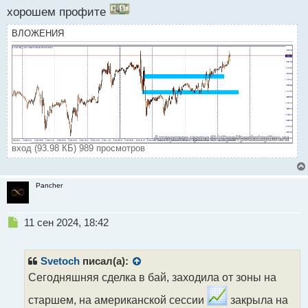
и
хорошем профите
т
а
ВЛОЖЕНИЯ
н
н
ы
й
п
о
с
т
вход (93.98 КБ) 989 просмотров
Pancher
Н
11 сен 2024, 18:42
е
п
р
Svetoch
писал(а):
о
Сегодняшняя сделка в бай, заходила от зоны на
ч
и
старшем, на американской сессии
закрыла на