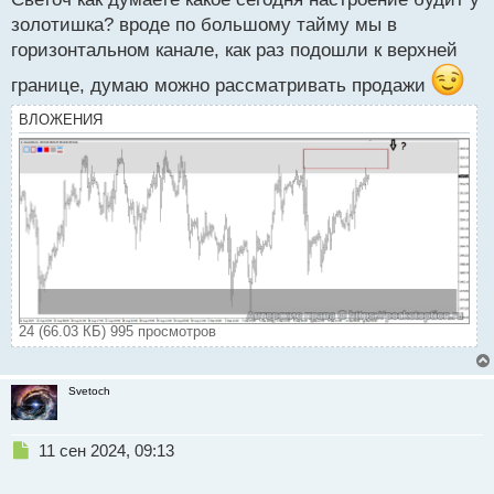
ы
золотишка? вроде по большому тайму мы в
й
п
горизонтальном канале, как раз подошли к верхней
о
границе, думаю можно рассматривать продажи
с
т
ВЛОЖЕНИЯ
24 (66.03 КБ) 995 просмотров
Svetoch
Н
11 сен 2024, 09:13
е
п