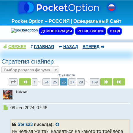
Pocket Option – РОССИЯ | Официальный Сайт
ДЕМОНСТРАЦИЯ
РЕГИСТРАЦИЯ
ВХОД
🍏
СВЕЖЕЕ
⤴️
ГЛАВНАЯ
⬅️
НАЗАД
ВПЕРЕД
➡️
Стратегия снайпер
Выбор раздела форума
3174 поста
Страница
26
из
159
1
24
25
26
27
28
159
Пред.
След.
След
…
…
Stalevar
Н
09 сен 2024, 07:46
е
п
р
Stels23
писал(а):
о
ну нельзя же так, надеяться на какого то трейдера