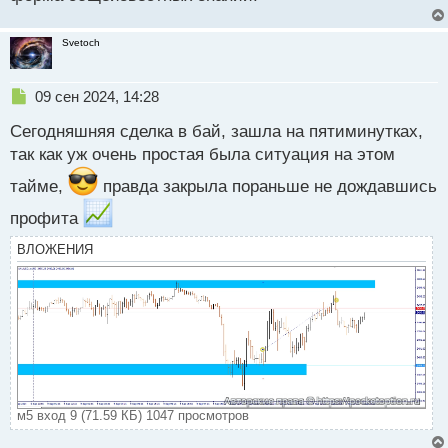
Svetoch
Н
09 сен 2024, 14:28
е
Сегодняшняя сделка в бай, зашла на пятиминутках,
п
р
так как уж очень простая была ситуация на этом
о
тайме,
ч
правда закрыла пораньше не дождавшись
и
профита
т
а
ВЛОЖЕНИЯ
н
н
ы
й
п
о
с
т
м5 вход 9 (71.59 КБ) 1047 просмотров