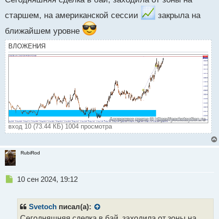
р
старшем, на американской сессии
закрыла на
о
ч
ближайшем уровне
и
т
ВЛОЖЕНИЯ
а
н
н
ы
й
п
о
с
т
вход 10 (73.44 КБ) 1004 просмотра
RubiRod
Н
10 сен 2024, 19:12
е
п
р
Svetoch
писал(а):
о
Сегодняшняя сделка в бай, заходила от зоны на