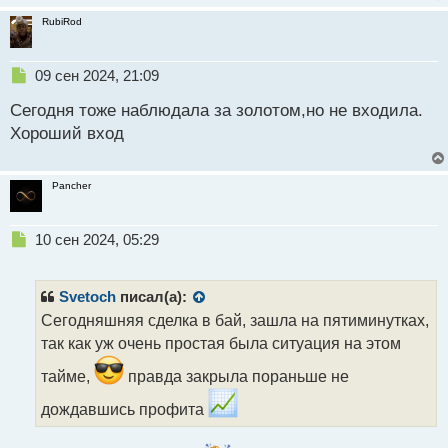
RubiRod
Н
09 сен 2024, 21:09
е
Сегодня тоже наблюдала за золотом,но не входила.
п
р
Хороший вход
о
ч
и
Pancher
т
а
н
Н
10 сен 2024, 05:29
н
е
ы
п
й
р
Svetoch
писал(а):
п
о
Сегодняшняя сделка в бай, зашла на пятиминутках,
о
ч
так как уж очень простая была ситуация на этом
с
и
т
т
тайме,
правда закрыла пораньше не
а
н
дождавшись профита
н
ы