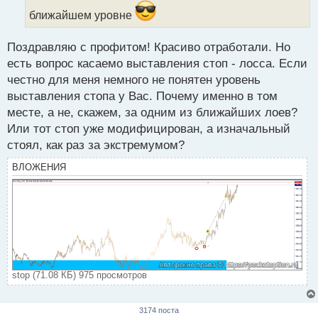
т
а
ближайшем уровне
н
н
Поздравляю с профитом! Красиво отработали. Но
ы
есть вопрос касаемо выставления стоп - лосса. Если
й
п
честно для меня немного не понятен уровень
о
выставления стопа у Вас. Почему именно в том
с
месте, а не, скажем, за одним из ближайших лоев?
т
Или тот стоп уже модифицирован, а изначальный
стоял, как раз за экстремумом?
ВЛОЖЕНИЯ
stop (71.08 КБ) 975 просмотров
3174 поста