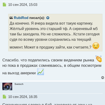
Н
10 сен 2024, 15:03
е
п
р
RubiRod
писал(а):
о
Да конечно. Я вчера видила вот такую картинку.
ч
Жёлтый уровень это старший тф. А сиреневый м5
и
т
там бы заходила. Но не сложилось . Кстати сегодня
а
судя по всему уровни сохранились на текущий
н
н
момент. Может в продажу зайти, как считаете,?
ы
й
п
Спасибо. что поделились своим видением рынка
о
но пока в продажах сомневаюсь, в общем посмотрим
с
т
на выход америки
Svetoch
Н
10 сен 2024, 16:35
е
Сегодняшняя сделка в бай, заходила от зоны на
п