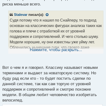
риска меньше всего.
Stalevar
писал(а):
Судя потому что я нашел по Снайперу, то подход
основан на классических фигурах анализа таких как
голова и плечи с отработкой их от уровней
поддержек и сопротивлений. И чего столько шуму.
Модели хорошие, ну они известны уже уйму лет.
Обленились нынешние гури, что своего даже
Нажмите, чтобы раскрыть...
придумать не хотят новенького чего - нибудь. А вот
в наше время помню
И тут Остапа
Вот о чем я и говорил. Классику называют новыми
понесло
snap.webp
терминами и выдают за новаторскую систему. Но
буду рад если кто - то будет постить сделки по
данной системе, так как сам торгую от уровней
поддержек и сопротивлений и смотрю похожие
модели. В общем любит человечество изобретать
велосипед.