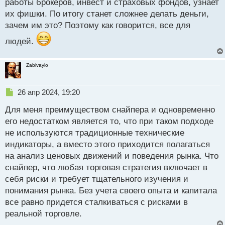
работы брокеров, инвест и страховых фондов, узнает
их фишки. По итогу станет сложнее делать деньги,
зачем им это? Поэтому как говорится, все для
людей.
Zabivaylo
Н
26 апр 2024, 19:20
е
Для меня преимуществом снайпера и одновременно
п
р
его недостатком является то, что при таком подходе
о
не используются традиционные технические
ч
индикаторы, а вместо этого приходится полагаться
и
т
на анализ ценовых движений и поведения рынка. Что
а
снайпер, что любая торговая стратегия включает в
н
себя риски и требует тщательного изучения и
н
понимания рынка. Без учета своего опыта и капитала
ы
й
все равно придется сталкиваться с рисками в
п
реальной торговле.
о