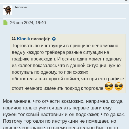
с
т
Борисыч
Н
26 апр 2024, 19:40
е
п
р
Klonik
писал(а):
о
Торговать по инструкции в принципе невозможно,
ч
ведь у каждого трейдера разные ситуации на
и
т
графике происходят. И если в один момент одному
а
из коллег показалось что в данной ситуации нужно
н
поступать по одному, то при схожих
н
обстоятельствах другой поймет, что при его графике
ы
й
стоит немного изменить подход к торговле
п
о
с
Мое мнение, что отчасти возможно, например, когда
т
новичок только учится делать первые шаги ему
нужен толковый наставник и он подскажет, что да как.
Поэтому торговля по инструкции не помешает, но
лучше через какое-то время желательно быстро от