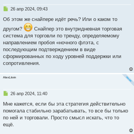
Н
26 апр 2024, 09:43
е
Об этом же снайпере идёт речь? Или о каком то
п
р
другом?
Снайпер это внутридневная торговая
о
система для торговли по тренду, определяемому
ч
и
направлением пробоя «ночного флэта, с
т
последующим подтверждением в виде
а
сформированных по ходу уровней поддержки или
н
н
сопротивления.
ы
й
AlexLitvin
п
о
с
Н
26 апр 2024, 11:40
т
е
Мне кажется, если бы эта стратегия действительно
п
р
помогала стабильно зарабатывать, то все бы только
о
по ней и торговали. Просто смысл искать, что то
ч
ещё.
и
т