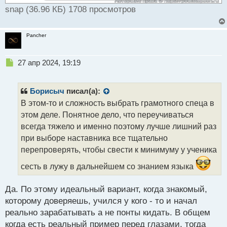
snap (36.96 КБ) 1708 просмотров
Pancher
Н
27 апр 2024, 19:19
е
п
р
Борисыч
писал(а):
о
В этом-то и сложность выбрать грамотного спеца в
ч
этом деле. Понятное дело, что переучиваться
и
т
всегда тяжело и именно поэтому лучше лишний раз
а
при выборе наставника все тщательно
н
перепроверять, чтобы свести к минимуму у ученика
н
ы
сесть в лужу в дальнейшем со знанием языка
й
п
Да. По этому идеальный вариант, когда знакомый,
о
с
которому доверяешь, учился у кого - то и начал
т
реально зарабатывать а не понты кидать. В общем
когда есть реальный пример перед глазами, тогда