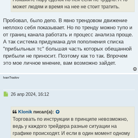
н
может людям и время на нее не стоит тратить.
н
ы
й
Пробовал, было дело. В явно трендовом движение
п
неплохо себя показывает. Но по тренду можно тупо и
о
от границ канала работать и процесс анализа проще.
с
А так система придумана для пополнения списка
т
"прибыльных тс" большая часть которых обещанной
прибыли не приносит. Поэтому как то так. Впрочем
это мое личное мнение, вам возможно зайдет.
IvanTradov
Н
26 апр 2024, 16:12
е
п
р
Klonik
писал(а):
о
Торговать по инструкции в принципе невозможно,
ч
ведь у каждого трейдера разные ситуации на
и
т
графике происходят. И если в один момент одному