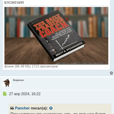
ВЛОЖЕНИЯ
фокин (66.49 КБ) 1713 просмотров
Борисыч
Н
27 апр 2024, 16:22
е
п
р
Pancher
писал(а):
о