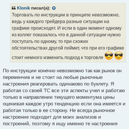
п
р
Klonik
писал(а):
о
Торговать по инструкции в принципе невозможно,
ч
ведь у каждого трейдера разные ситуации на
и
т
графике происходят. И если в один момент одному
а
из коллег показалось что в данной ситуации нужно
н
поступать по одному, то при схожих
н
обстоятельствах другой поймет, что при его графике
ы
й
стоит немного изменить подход к торговле
п
о
с
По инструкции конечно невозможно так как рынок он
т
переменчив и не стоит на любые рыночные
настроения реагировать одинаково по буклету. Я
работая со своей ТС все эти аспекты учел и работаю
только в направлении текущего моментума цены
оценивая каждое утро тенденцию если она имеется и
работая только в ее сторону. Не всегда рыночное
настроение подходит для моих анализов и
построений, поэтому я ищу именно те настроения