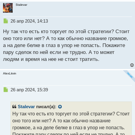
а
Stalevar
н
н
ы
Н
26 апр 2024, 14:13
й
е
п
Ну так что есть кто торгует по этой стратегии? Стоит
п
о
р
оно того или нет? А то как обычно название громкое,
с
о
а на деле белке в глаз в упор не попасть. Покажите
т
ч
пару сделок по ней если не трудно. А то может
и
т
людям и время на нее не стоит тратить.
а
н
AlexLitvin
н
ы
й
Н
26 апр 2024, 15:39
п
е
о
п
с
р
Stalevar
писал(а):
т
о
Ну так что есть кто торгует по этой стратегии? Стоит
ч
оно того или нет? А то как обычно название
и
т
громкое, а на деле белке в глаз в упор не попасть.
а
Покажите пару сделок по ней если не трудно. А то