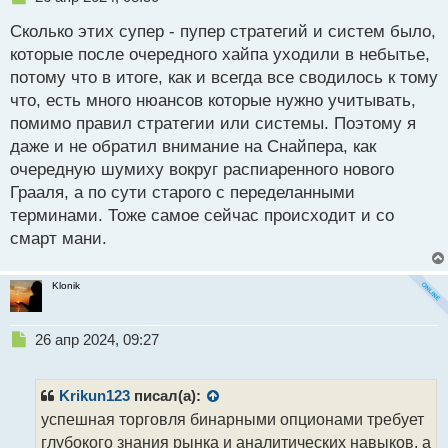
е
Сколько этих супер - пупер стратегий и систем было,
п
р
которые после очередного хайпа уходили в небытье,
о
потому что в итоге, как и всегда все сводилось к тому
ч
что, есть много нюансов которые нужно учитывать,
и
т
помимо правил стратегии или системы. Поэтому я
а
даже и не обратил внимание на Снайпера, как
н
очередную шумиху вокруг распиаренного нового
н
Грааля, а по сути старого с переделанными
ы
й
терминами. Тоже самое сейчас происходит и со
п
смарт мани.
о
с
т
Klonik
Н
26 апр 2024, 09:27
е
п
р
Krikun123
писал(а):
о
успешная торговля бинарными опционами требует
ч
глубокого знания рынка и аналитических навыков, а
и