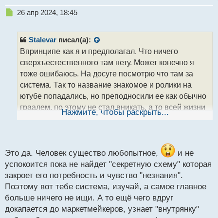
Н
26 апр 2024, 18:45
е
п
р
Stalevar
писал(а):
о
Впринципе как я и предполагал. Что ничего
ч
сверхъестественного там нету. Может конечно я
и
т
тоже ошибаюсь. На досуге посмотрю что там за
а
система. Так то название знакомое и ролики на
н
ютубе попадались, но преподносили ее как обычно
н
граалем, по этому не стал вникать, а то всей жизни
ы
Нажмите, чтобы раскрыть...
й
не хватит просматривать каждую супер
п
бомбическую систему
нам чего - нибудь
о
с
попроще подавай, но надежней и стабильней.
т
Это да. Человек существо любопытное,
и не
успокоится пока не найдет "секретную схему" которая
закроет его потребность и чувство "незнания".
Поэтому вот тебе система, изучай, а самое главное
больше ничего не ищи. А то ещё чего вдруг
докапается до маркетмейкеров, узнает "внутрянку"