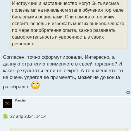
о
Инструкции и наставничество могут быть весьма
ч
полезными на начальном этапе обучения торговле
и
т
бинарными опционами. Они помогают новичку
а
освоить основы и избежать многих ошибок. Однако,
н
по мере приобретения опыта, важно развивать
н
самостоятельность и уверенность в своих
ы
й
решениях.
п
о
Согласен, точно сформулировали. Интересно, а
с
данную стратегию применяете в своей торговле? И
т
какие результаты если не секрет. А то у меня что то
не очень удается её применять, может не до конца
разобрался
Pancher
Н
27 апр 2024, 14:14
е
п