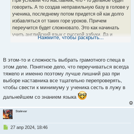
При условии что наставник, что - то дельное будет
ч
говорить. А то создав неправильную базу в голове у
и
т
ученика, последнему потом придется ой как долго
а
избавляться от таких горе уроков. Причем
н
переучится будет сложновато. Это как начинать
н
учить английский язык с русской азбуки. Да и
ы
Нажмите, чтобы раскрыть...
й
развить самостоятельность порой мешают
п
установки ментора, который допустим будет
о
твердить о единственно верном своем взгляде на
с
В этом-то и сложность выбрать грамотного спеца в
рынок.
т
этом деле. Понятное дело, что переучиваться всегда
тяжело и именно поэтому лучше лишний раз при
выборе наставника все тщательно перепроверять,
чтобы свести к минимуму у ученика сесть в лужу в
дальнейшем со знанием языка
Stalevar
Н
27 апр 2024, 18:46
е