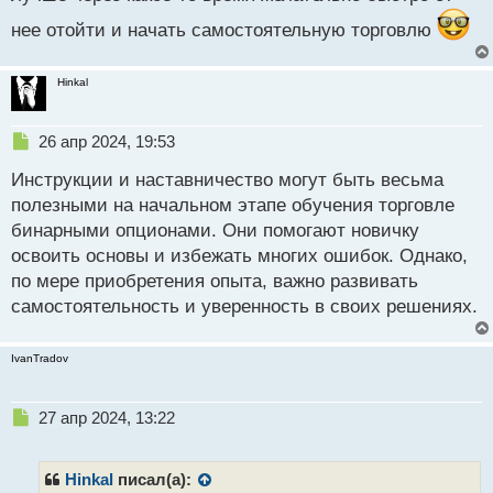
нее отойти и начать самостоятельную торговлю
Hinkal
Н
26 апр 2024, 19:53
е
Инструкции и наставничество могут быть весьма
п
р
полезными на начальном этапе обучения торговле
о
бинарными опционами. Они помогают новичку
ч
освоить основы и избежать многих ошибок. Однако,
и
т
по мере приобретения опыта, важно развивать
а
самостоятельность и уверенность в своих решениях.
н
н
ы
IvanTradov
й
п
Н
о
27 апр 2024, 13:22
е
с
п
т
р
Hinkal
писал(а):