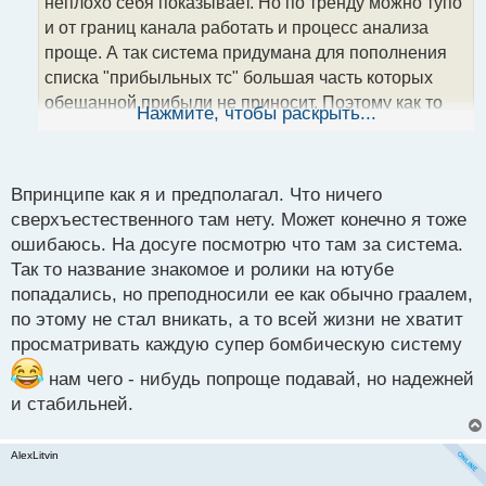
неплохо себя показывает. Но по тренду можно тупо
и
т
и от границ канала работать и процесс анализа
а
проще. А так система придумана для пополнения
н
списка "прибыльных тс" большая часть которых
н
обещанной прибыли не приносит. Поэтому как то
ы
Нажмите, чтобы раскрыть...
й
так. Впрочем это мое личное мнение, вам возможно
п
зайдет.
о
с
Впринципе как я и предполагал. Что ничего
т
сверхъестественного там нету. Может конечно я тоже
ошибаюсь. На досуге посмотрю что там за система.
Так то название знакомое и ролики на ютубе
попадались, но преподносили ее как обычно граалем,
по этому не стал вникать, а то всей жизни не хватит
просматривать каждую супер бомбическую систему
нам чего - нибудь попроще подавай, но надежней
и стабильней.
AlexLitvin