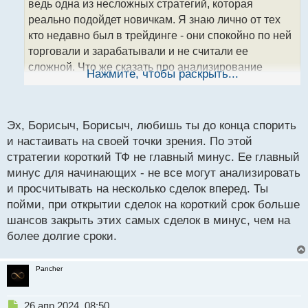
ведь одна из несложных стратегий, которая
и
т
реально подойдет новичкам. Я знаю лично от тех
а
кто недавно был в трейдинге - они спокойно по ней
н
торговали и зарабатывали и не считали ее
н
сложной. Что же сказать про анализирование
ы
Нажмите, чтобы раскрыть...
й
сделок, то это может подойти к любой стратегии.
п
Вот скажи тебе она не нравится, потому что она
о
чаще используется на короткий ТФ?
с
Эх, Борисыч, Борисыч, любишь ты до конца спорить
т
и настаивать на своей точки зрения. По этой
стратегии короткий ТФ не главный минус. Ее главный
минус для начинающих - не все могут анализировать
и просчитывать на несколько сделок вперед. Ты
пойми, при открытии сделок на короткий срок больше
шансов закрыть этих самых сделок в минус, чем на
более долгие сроки.
Pancher
Н
26 апр 2024, 08:50