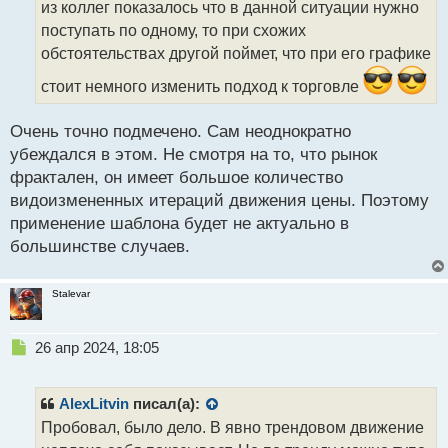
а
из коллег показалось что в данной ситуации нужно
н
поступать по одному, то при схожих
н
обстоятельствах другой поймет, что при его графике
ы
й
стоит немного изменить подход к торговле
п
о
с
Очень точно подмечено. Сам неоднократно
т
убеждался в этом. Не смотря на то, что рынок
фрактален, он имеет большое количество
видоизмененных итераций движения цены. Поэтому
применение шаблона будет не актуально в
большинстве случаев.
Stalevar
Н
26 апр 2024, 18:05
е
п
р
AlexLitvin
писал(а):
о
Пробовал, было дело. В явно трендовом движение
ч