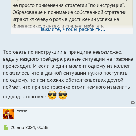
т
не просто применения стратегии "по инструкции".
а
Образование и понимание собственной стратегии
н
играют ключевую роль в достижении успеха на
н
финансовых рынках, и следует избегать
ы
Нажмите, чтобы раскрыть...
й
легкомысленного подхода к выбору стратегии.
п
о
с
Торговать по инструкции в принципе невозможно,
т
ведь у каждого трейдера разные ситуации на графике
происходят. И если в один момент одному из коллег
показалось что в данной ситуации нужно поступать
по одному, то при схожих обстоятельствах другой
поймет, что при его графике стоит немного изменить
подход к торговле
Misterio
Н
26 апр 2024, 09:38
е