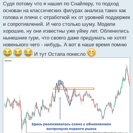
Судя потому что я нашел по Снайперу, то подход
п
р
основан на классических фигурах анализа таких как
о
голова и плечи с отработкой их от уровней поддержек
ч
и сопротивлений. И чего столько шуму. Модели
и
т
хорошие, ну они известны уже уйму лет. Обленились
а
нынешние гури, что своего даже придумать не хотят
н
новенького чего - нибудь. А вот в наше время помню
н
ы
И тут Остапа понесло
й
п
о
с
т