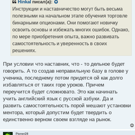
р
Hinkal
писал(а):
о
Инструкции и наставничество могут быть весьма
ч
полезными на начальном этапе обучения торговле
и
т
бинарными опционами. Они помогают новичку
а
освоить основы и избежать многих ошибок. Однако,
н
по мере приобретения опыта, важно развивать
н
самостоятельность и уверенность в своих
ы
й
решениях.
п
о
При условии что наставник, что - то дельное будет
с
говорить. А то создав неправильную базу в голове у
т
ученика, последнему потом придется ой как долго
избавляться от таких горе уроков. Причем
переучится будет сложновато. Это как начинать
учить английский язык с русской азбуки. Да и
развить самостоятельность порой мешают установки
ментора, который допустим будет твердить о
единственно верном своем взгляде на рынок.
Pioner28