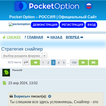
Pocket Option – РОССИЯ | Официальный Сайт
ДЕМОНСТРАЦИЯ
РЕГИСТРАЦИЯ
ВХОД
🍏
СВЕЖЕЕ
⤴️
ГЛАВНАЯ
⬅️
НАЗАД
ВПЕРЕД
➡️
Стратегия снайпер
Выбор раздела форума
Страница
3
из
159
1
2
3
4
5
159
Пред.
След.
След.
3172 поста
…
Pioner28
Н
23 апр 2024, 13:02
е
п
р
Борисыч
писал(а):
о
Ты слишком все здесь усложняешь, Снайпер - это
ч