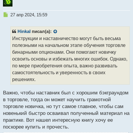
Н
27 апр 2024, 15:59
е
п
р
Hinkal
писал(а):
о
Инструкции и наставничество могут быть весьма
ч
полезными на начальном этапе обучения торговле
и
т
бинарными опционами. Они помогают новичку
а
освоить основы и избежать многих ошибок. Однако,
н
по мере приобретения опыта, важно развивать
н
самостоятельность и уверенность в своих
ы
й
решениях.
п
о
Важно, чтобы наставник был с хорошим бэкграундом
с
в торговле, тогда он может научить грамотной
т
торговле новичка, но тут самое главное, чтобы сам
новенький быстро осваивал полученный материал на
практике. Вот нашел интересную книгу хочу ее
поскорее купить и прочесть.