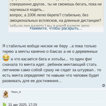
ч
совершенно другое.. ты не сможешь бегать, пока не
и
т
научишься ходить...
а
вопрос, а 100К легко берете? стабильно, без
н
эмоциональных всплесков, на длинные дистанции?
н
забыла про валюту ) мы в какой валюте депо
ы
Нажмите, чтобы раскрыть...
й
рассматриваем? я пишу относительно у.е.
п
просто у меня например с этим проблема, именно
о
поэтому я топлю за более достижимые и
с
Я стабильно вобще нискок не беру ..а пока только
осязаемые цели... говорить о большем на мой
т
теряю а мечты канечно о баксах а не о деревянных
взгляд надо тогда, когда у тебя есть фиксированный
стабильный результат на долгом промежутке
а что касается бега и хотьбы... то один фиг
времени...
сначала то мечта идет.. ребенок мечтающий стать
летчиком само собой сразу не сядет за штурвал.. то
есть мечта определяет те навыки что человек будет
развивать для ее достижения...
Timon_S
Н
31 авг 2025, 17:29