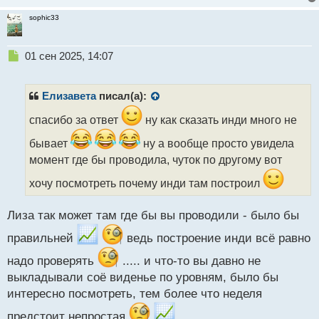
sophic33
Н
01 сен 2025, 14:07
е
п
р
Елизавета
писал(а):
о
ч
спасибо за ответ
ну как сказать инди много не
и
бывает
ну а вообще просто увидела
т
а
момент где бы проводила, чуток по другому вот
н
хочу посмотреть почему инди там построил
н
ы
й
Лиза так может там где бы вы проводили - было бы
п
о
правильней
ведь построение инди всё равно
с
т
надо проверять
..... и что-то вы давно не
выкладывали соё виденье по уровням, было бы
интересно посмотреть, тем более что неделя
предстоит непростая