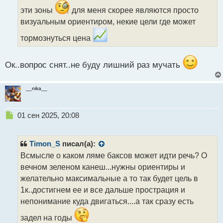
о
ч
эти зоны
для меня скорее являются просто
и
визуальным ориентиром, некие цели где может
т
а
тормознуться цена
н
н
ы
Ок..вопрос снят..не буду лишний раз мучать
й
п
__nika__
о
с
т
Н
01 сен 2025, 20:08
е
п
р
Timon_S
писал(а):
о
Всмысле о каком ляме баксов может идти речь? О
ч
вечном зеленом канеш...нужны ориентиры и
и
т
желательно максимальные а то так будет цель в
а
1к..достигнем ее и все дальше прострация и
н
непонимание куда двигаться....а так сразу есть
н
ы
задел на годы
й