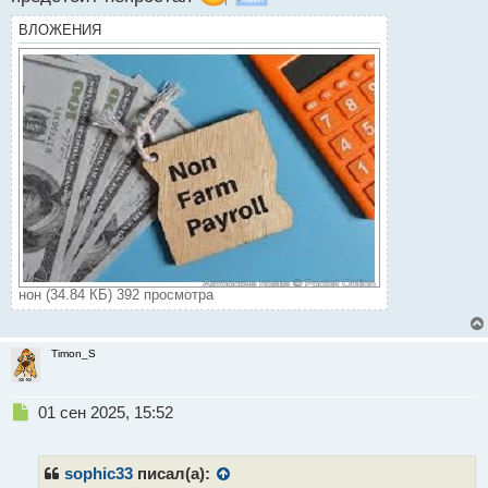
ВЛОЖЕНИЯ
нон (34.84 КБ) 392 просмотра
Timon_S
Н
01 сен 2025, 15:52
е
п
р
sophic33
писал(а):