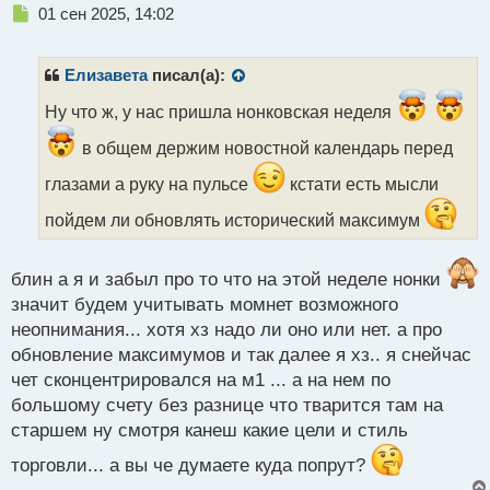
Н
01 сен 2025, 14:02
е
п
р
Елизавета
писал(а):
о
ч
Ну что ж, у нас пришла нонковская неделя
и
в общем держим новостной календарь перед
т
а
глазами а руку на пульсе
кстати есть мысли
н
н
пойдем ли обновлять исторический максимум
ы
й
п
блин а я и забыл про то что на этой неделе нонки
о
значит будем учитывать момнет возможного
с
т
неопнимания... хотя хз надо ли оно или нет. а про
обновление максимумов и так далее я хз.. я снейчас
чет сконцентрировался на м1 ... а на нем по
большому счету без разнице что тварится там на
старшем ну смотря канеш какие цели и стиль
торговли... а вы че думаете куда попрут?