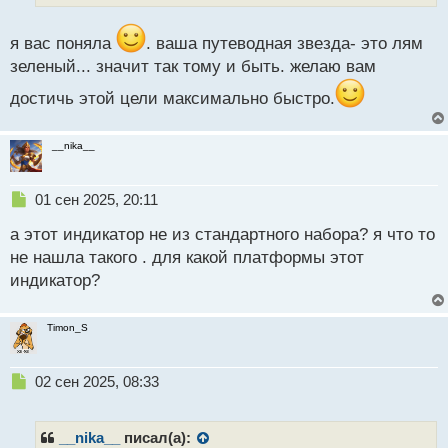
п
о
я вас поняла
. ваша путеводная звезда- это лям
с
зеленый... значит так тому и быть. желаю вам
т
достичь этой цели максимально быстро.
__nika__
Н
01 сен 2025, 20:11
е
а этот индикатор не из стандартного набора? я что то
п
р
не нашла такого . для какой платформы этот
о
индикатор?
ч
и
т
Timon_S
а
н
н
Н
02 сен 2025, 08:33
ы
е
й
п
п
р
__nika__
писал(а):