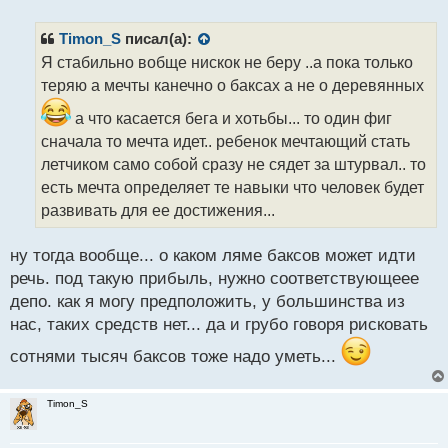
п
р
Timon_S
писал(а):
о
Я стабильно вобще нискок не беру ..а пока только
ч
теряю а мечты канечно о баксах а не о деревянных
и
т
а что касается бега и хотьбы... то один фиг
а
сначала то мечта идет.. ребенок мечтающий стать
н
н
летчиком само собой сразу не сядет за штурвал.. то
ы
есть мечта определяет те навыки что человек будет
й
развивать для ее достижения...
п
о
с
ну тогда вообще... о каком ляме баксов может идти
т
речь. под такую прибыль, нужно соответствующеее
депо. как я могу предположить, у большинства из
нас, таких средств нет... да и грубо говоря рисковать
сотнями тысяч баксов тоже надо уметь...
Timon_S