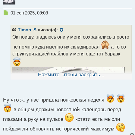
Н
01 сен 2025, 09:08
е
п
р
Timon_S
писал(а):
о
Ок поищу...надеюсь они у меня сохранились..просто
ч
и
не помню куда именно их складировал
а то со
т
структуризацией файлов у меня еще тот бардак
а
н
н
ы
Нажмите, чтобы раскрыть...
й
п
о
с
т
Ну что ж, у нас пришла нонковская неделя
в общем держим новостной календарь перед
глазами а руку на пульсе
кстати есть мысли
пойдем ли обновлять исторический максимум