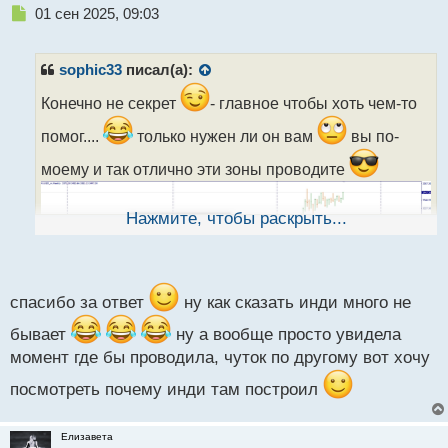
Н
01 сен 2025, 09:03
е
п
р
sophic33
писал(а):
о
ч
Конечно не секрет
- главное чтобы хоть чем-то
и
помог....
только нужен ли он вам
вы по-
т
а
моему и так отлично эти зоны проводите
н
н
ы
Нажмите, чтобы раскрыть...
й
п
о
с
т
спасибо за ответ
ну как сказать инди много не
бывает
ну а вообще просто увидела
момент где бы проводила, чуток по другому вот хочу
посмотреть почему инди там построил
Елизавета