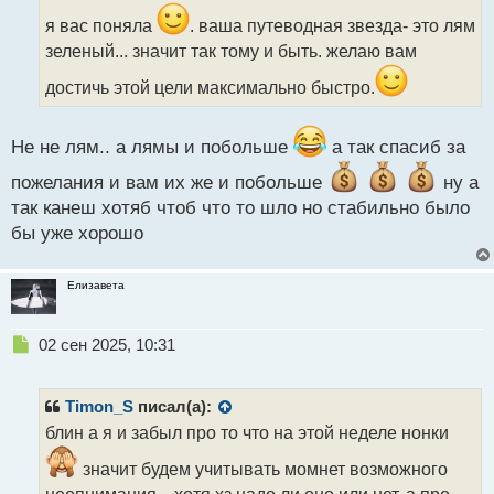
о
о
с
ч
я вас поняла
. ваша путеводная звезда- это лям
т
и
зеленый... значит так тому и быть. желаю вам
т
а
достичь этой цели максимально быстро.
н
н
ы
Не не лям.. а лямы и побольше
а так спасиб за
й
пожелания и вам их же и побольше
ну а
п
о
так канеш хотяб чтоб что то шло но стабильно было
с
бы уже хорошо
т
Елизавета
Н
02 сен 2025, 10:31
е
п
р
Timon_S
писал(а):
о
блин а я и забыл про то что на этой неделе нонки
ч
и
значит будем учитывать момнет возможного
т