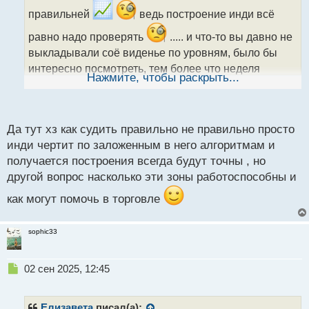
и
правильней
ведь построение инди всё
т
а
равно надо проверять
..... и что-то вы давно не
н
выкладывали соё виденье по уровням, было бы
н
интересно посмотреть, тем более что неделя
ы
Нажмите, чтобы раскрыть...
й
предстоит непростая
п
о
с
Да тут хз как судить правильно не правильно просто
т
инди чертит по заложенным в него алгоритмам и
получается построения всегда будут точны , но
другой вопрос насколько эти зоны работоспособны и
как могут помочь в торговле
sophic33
Н
02 сен 2025, 12:45
е
п
р
Елизавета
писал(а):