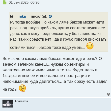
Н
01 сен 2025, 06:36
е
п
р
__nika__
писал(а):
о
ну тогда вообще... о каком ляме баксов может идти
ч
речь. под такую прибыль, нужно соответствующеее
и
т
депо. как я могу предположить, у большинства из
а
нас, таких средств нет... да и грубо говоря рисковать
н
н
сотнями тысяч баксов тоже надо уметь...
ы
й
Всмысле о каком ляме баксов может идти речь? О
п
вечном зеленом канеш...нужны ориентиры и
о
с
желательно максимальные а то так будет цель в
т
1к..достигнем ее и все дальше прострация и
непонимание куда двигаться....а так сразу есть задел
на годы
Елизавета