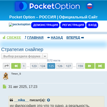
Pocket Option – РОССИЯ | Официальный Сайт
ДЕМОНСТРАЦИЯ
РЕГИСТРАЦИЯ
ВХОД
🍏
СВЕЖЕЕ
⤴️
ГЛАВНАЯ
⬅️
НАЗАД
ВПЕРЕД
➡️
Стратегия снайпер
Выбор раздела форума
3172 поста
Страница
125
из
159
1
123
124
125
126
127
159
Пред.
След.
Сл
…
…
Timon_S
Н
31 авг 2025, 17:23
е
п
р
__nika__
писал(а):
о
ну философия это что то одно, а реальность,