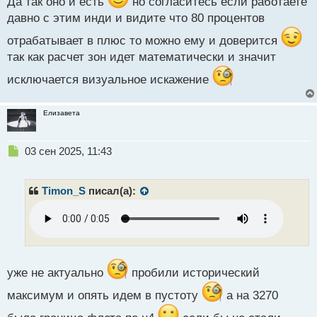
Да так оно и есть
но согласитесь если работаете
п
давно с этим инди и видите что 80 процентов
о
с
отрабатывает в плюс то можно ему и доверится
т
так как расчет зон идет математически и значит
исключается визуальное искажение
Елизавета
Н
03 сен 2025, 11:43
е
п
р
Timon_S
писал(а):
о
ч
и
т
а
н
уже не актуально
пробили исторический
н
ы
максимум и опять идем в пустоту
а на 3270
й
п