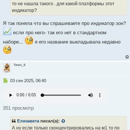
то не нашла такого . для какой платформы этот
и
т
индикатор?
а
н
Я так поняла что вы спрашиваете про индикатор зон?
н
ы
если про него- так его нет в стандартном
й
п
наборе...
я его название выкладывала недавно
о
с
т
Timon_S
Н
03 сен 2025, 06:40
е
п
р
о
ч
351 просмотр
и
т
Елизавета
писал(а):
а
н
А ну если только сконцентрировались на м1 то по