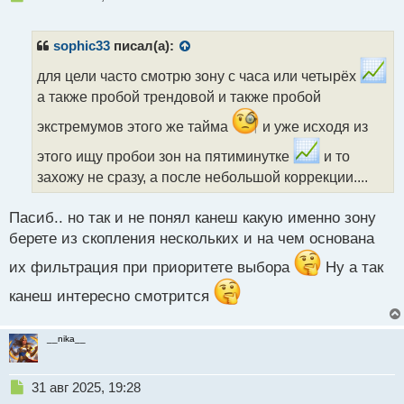
е
п
р
sophic33
писал(а):
о
ч
для цели часто смотрю зону с часа или четырёх
и
а также пробой трендовой и также пробой
т
а
экстремумов этого же тайма
и уже исходя из
н
этого ищу пробои зон на пятиминутке
и то
н
ы
захожу не сразу, а после небольшой коррекции....
й
п
Пасиб.. но так и не понял канеш какую именно зону
о
с
берете из скопления нескольких и на чем основана
т
их фильтрация при приоритете выбора
Ну а так
канеш интересно смотрится
__nika__
Н
31 авг 2025, 19:28
е