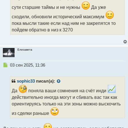
н
сути старшие таймы и не нужны
Да уже
ы
й
сходили, обновили исторический максимум
п
о
пока мысли такие если над ним не закрепятся то
с
пойдем обратно в низ к 3270
т
Елизавета
Н
03 сен 2025, 11:36
е
п
р
sophic33
писал(а):
о
ч
Да
поняла ваши сомнения на счёт инди
и
действительно иногда могут и сбивать вас так как
т
ориентируясь только на эти зоны можно выскочить
а
н
из сделки раньше
н
ы
й