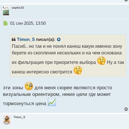
sophic33
Н
01 сен 2025, 13:50
е
п
р
Timon_S
писал(а):
о
Пасиб.. но так и не понял канеш какую именно зону
ч
берете из скопления нескольких и на чем основана
и
т
их фильтрация при приоритете выбора
Ну а так
а
н
канеш интересно смотрится
н
ы
й
эти зоны
для меня скорее являются просто
п
визуальным ориентиром, некие цели где может
о
с
тормознуться цена
т
Timon_S