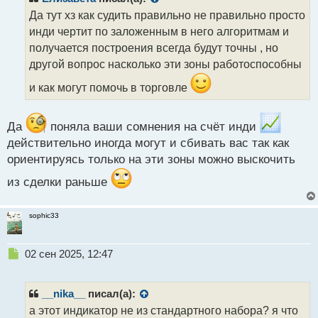
о
Да тут хз как судить правильно не правильно просто
ч
инди чертит по заложенным в него алгоритмам и
и
т
получается построения всегда будут точны , но
а
другой вопрос насколько эти зоны работоспособны
н
н
и как могут помочь в торговле
ы
й
п
Да
поняла ваши сомнения на счёт инди
о
действительно иногда могут и сбивать вас так как
с
ориентируясь только на эти зоны можно выскочить
т
из сделки раньше
sophic33
Н
02 сен 2025, 12:47
е
п
р
__nika__
писал(а):
о
а этот индикатор не из стандартного набора? я что
ч