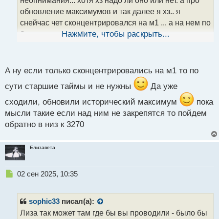
неопнимания... хотя хз надо ли оно или нет. а про
а
обновление максимумов и так далее я хз.. я
н
н
снейчас чет сконцентрировался на м1 ... а на нем по
ы
большому счету без разнице что тварится там на
Нажмите, чтобы раскрыть...
й
старшем ну смотря канеш какие цели и стиль
п
о
торговли... а вы че думаете куда попрут?
с
А ну если только сконцентрировались на м1 то по
т
сути старшие таймы и не нужны
Да уже
сходили, обновили исторический максимум
пока
мысли такие если над ним не закрепятся то пойдем
обратно в низ к 3270
Елизавета
Н
02 сен 2025, 10:35
е
п
р
sophic33
писал(а):
о
Лиза так может там где бы вы проводили - было бы
ч