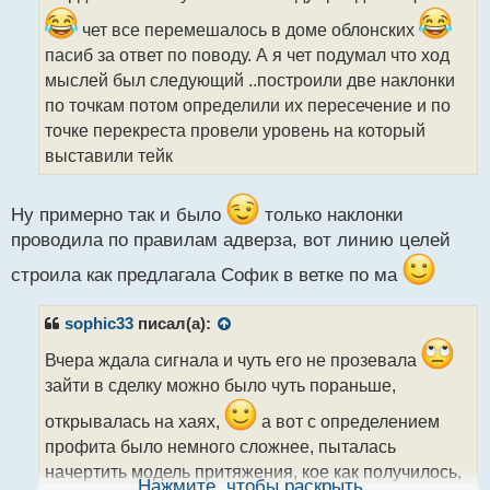
ч
и
чет все перемешалось в доме облонских
т
пасиб за ответ по поводу. А я чет подумал что ход
а
мыслей был следующий ..построили две наклонки
н
н
по точкам потом определили их пересечение и по
ы
точке перекреста провели уровень на который
й
выставили тейк
п
о
с
Ну примерно так и было
только наклонки
т
проводила по правилам адверза, вот линию целей
строила как предлагала Софик в ветке по ма
sophic33
писал(а):
Вчера ждала сигнала и чуть его не прозевала
зайти в сделку можно было чуть пораньше,
открывалась на хаях,
а вот с определением
профита было немного сложнее, пыталась
начертить модель притяжения, кое как получилось,
Нажмите, чтобы раскрыть...