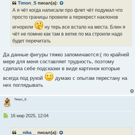
р
Timon_S
писал(а):
о
А я чёт когда написали про флет чёт подумал что
ч
просто границы провели а перекрест наклонов
и
т
игнорили
ну терь все встало на места. Блин я
а
чёт не помню как там в ветке по ма строили надо
н
н
будет перечитать
ы
й
Да данные фигуры тяжко запоминаются:( по крайней
п
мере для меня составляет трудность, поэтому
о
с
сделала себе подсказки в виде картинок которые
т
всегда под рукой
думаю с опытам перестану на
них поглядывать
Timon_S
Н
16 мар 2025, 12:04
е
п
р
__nika__
писал(а):