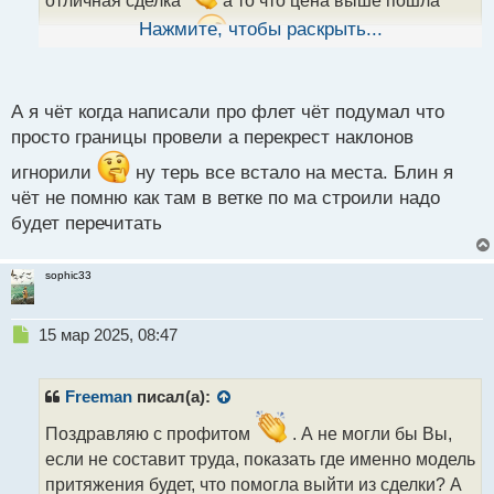
ы
Нажмите, чтобы раскрыть...
нечего страшного
только же учимся строить эти
й
п
модели, самое главное цена идет в нужную сторону
о
с
А я чёт когда написали про флет чёт подумал что
т
просто границы провели а перекрест наклонов
игнорили
ну терь все встало на места. Блин я
чёт не помню как там в ветке по ма строили надо
будет перечитать
sophic33
Н
15 мар 2025, 08:47
е
п
р
Freeman
писал(а):
о
ч
Поздравляю с профитом
. А не могли бы Вы,
и
если не составит труда, показать где именно модель
т
притяжения будет, что помогла выйти из сделки? А
а