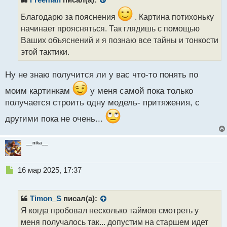
о
ч
Благодарю за пояснения
. Картина потихоньку
и
начинает проясняться. Так глядишь с помощью
т
Ваших объяснений и я познаю все тайны и тонкости
а
этой тактики.
н
н
ы
Ну не знаю получится ли у вас что-то понять по
й
п
моим картинкам
у меня самой пока только
о
получается строить одну модель- притяжения, с
с
т
другими пока не очень...
__nika__
Н
16 мар 2025, 17:37
е
п
р
Timon_S
писал(а):
о
Я когда пробовал несколько таймов смотреть у
ч
меня получалось так... допустим на старшем идет
и