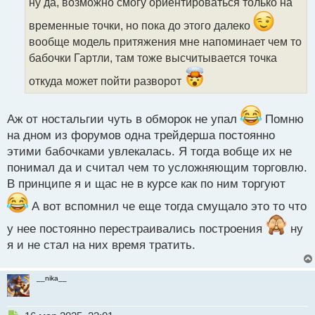
ну да, возможно смогу ориентироваться только на
ч
и
временные точки, но пока до этого далеко
т
вообще модель притяжения мне напоминает чем то
а
бабочки Гартли, там тоже высчитывается точка
н
н
откуда может пойти разворот
ы
й
п
Аж от ностальгии чуть в обморок не упал
Помню
о
на дном из форумов одна трейдерша постоянно
с
т
этими бабочками увлекалась. Я тогда вобще их не
понимал да и считал чем то усложняющим торговлю.
В принципе я и щас не в курсе как по ним торгуют
А вот вспомнил че еще тогда смущало это то что
у нее постоянно перестраивались построения
ну
я и не стал на них время тратить.
__nika__