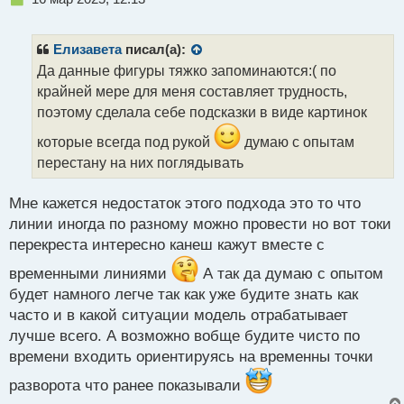
е
п
р
Елизавета
писал(а):
о
Да данные фигуры тяжко запоминаются:( по
ч
крайней мере для меня составляет трудность,
и
т
поэтому сделала себе подсказки в виде картинок
а
которые всегда под рукой
думаю с опытам
н
н
перестану на них поглядывать
ы
й
Мне кажется недостаток этого подхода это то что
п
линии иногда по разному можно провести но вот токи
о
с
перекреста интересно канеш кажут вместе с
т
временными линиями
А так да думаю с опытом
будет намного легче так как уже будите знать как
часто и в какой ситуации модель отрабатывает
лучше всего. А возможно вобще будите чисто по
времени входить ориентируясь на временны точки
разворота что ранее показывали