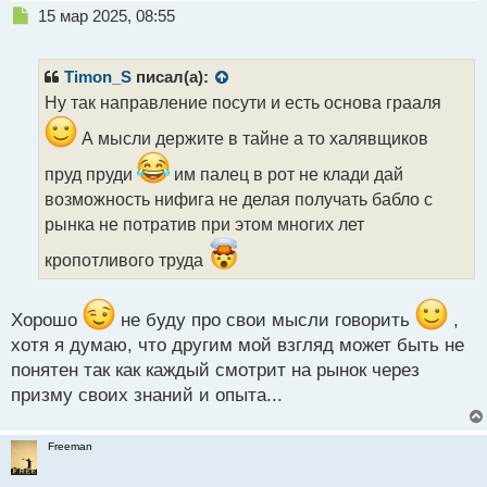
Н
15 мар 2025, 08:55
е
п
р
Timon_S
писал(а):
о
Ну так направление посути и есть основа грааля
ч
и
А мысли держите в тайне а то халявщиков
т
а
пруд пруди
им палец в рот не клади дай
н
возможность нифига не делая получать бабло с
н
рынка не потратив при этом многих лет
ы
й
кропотливого труда
п
о
с
Хорошо
не буду про свои мысли говорить
,
т
хотя я думаю, что другим мой взгляд может быть не
понятен так как каждый смотрит на рынок через
призму своих знаний и опыта...
Freeman