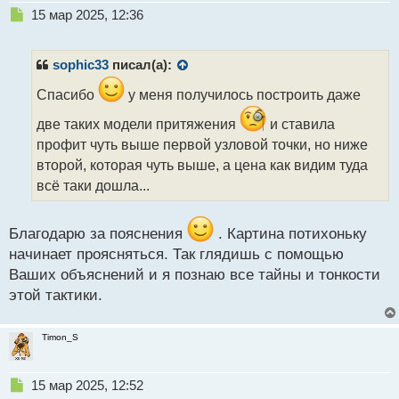
Н
15 мар 2025, 12:36
е
п
р
sophic33
писал(а):
о
ч
Спасибо
у меня получилось построить даже
и
две таких модели притяжения
и ставила
т
а
профит чуть выше первой узловой точки, но ниже
н
второй, которая чуть выше, а цена как видим туда
н
всё таки дошла...
ы
й
п
Благодарю за пояснения
. Картина потихоньку
о
начинает проясняться. Так глядишь с помощью
с
т
Ваших объяснений и я познаю все тайны и тонкости
этой тактики.
Timon_S
Н
15 мар 2025, 12:52