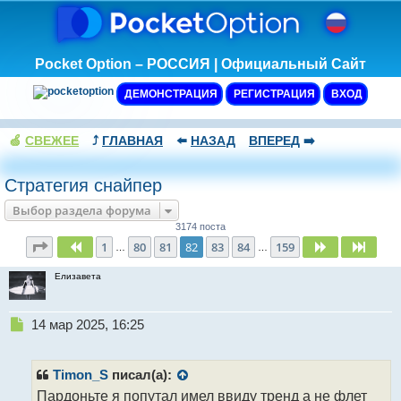
Pocket Option – РОССИЯ | Официальный Сайт
ДЕМОНСТРАЦИЯ
РЕГИСТРАЦИЯ
ВХОД
🍏
СВЕЖЕЕ
⤴️
ГЛАВНАЯ
⬅️
НАЗАД
ВПЕРЕД
➡️
Стратегия снайпер
Выбор раздела форума
3174 поста
Страница
82
из
159
1
80
81
82
83
84
159
Пред.
След.
След
…
…
Елизавета
Н
14 мар 2025, 16:25
е
п
р
Timon_S
писал(а):
о
Пардоньте я попутал имел ввиду тренд а не флет