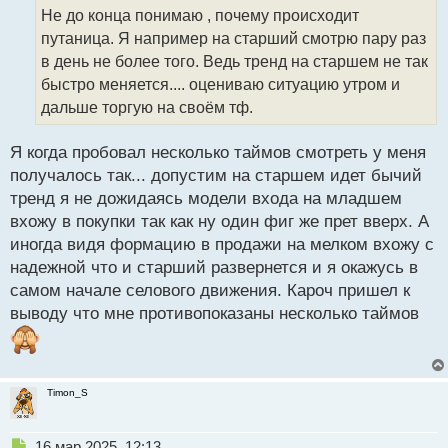
о
Не до конца понимаю , почему происходит
ч
путаница. Я например на старший смотрю пару раз
и
т
в день не более того. Ведь тренд на старшем не так
а
быстро меняется.... оцениваю ситуацию утром и
н
дальше торгую на своём тф.
н
ы
й
Я когда пробовал несколько таймов смотреть у меня
п
получалось так... допустим на старшем идет бычий
о
тренд я не дожидаясь модели входа на младшем
с
вхожу в покупки так как ну один фиг же прет вверх. А
т
иногда видя формацию в продажи на мелком вхожу с
надежной что и старший развернется и я окажусь в
самом начале селового движения. Кароч пришел к
выводу что мне противопоказаны несколько таймов
Timon_S
Н
16 мар 2025, 12:13