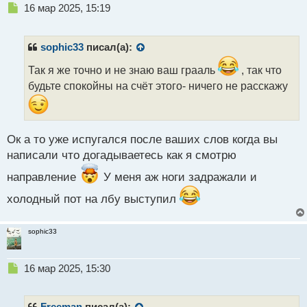
Н
16 мар 2025, 15:19
е
п
р
sophic33
писал(а):
о
ч
Так я же точно и не знаю ваш грааль
, так что
и
будьте спокойны на счёт этого- ничего не расскажу
т
а
н
н
Ок а то уже испугался после ваших слов когда вы
ы
написали что догадываетесь как я смотрю
й
п
направление
У меня аж ноги задражали и
о
с
холодный пот на лбу выступил
т
sophic33
Н
16 мар 2025, 15:30
е
п
р
Freeman
писал(а):