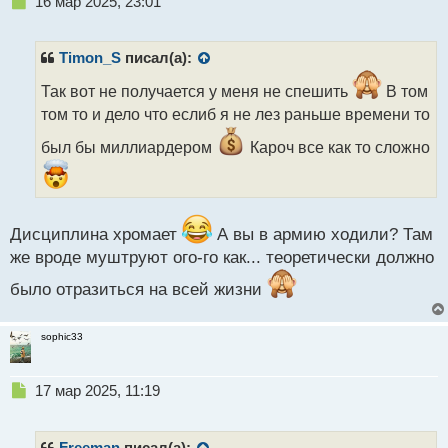
Н
16 мар 2025, 23:01
е
п
р
Timon_S
писал(а):
о
ч
Так вот не получается у меня не спешить
В том
и
том то и дело что еслиб я не лез раньше времени то
т
а
был бы миллиардером
Кароч все как то сложно
н
н
ы
й
Дисциплина хромает
А вы в армию ходили? Там
п
о
же вроде муштруют ого-го как... теоретически должно
с
т
было отразиться на всей жизни
sophic33
Н
17 мар 2025, 11:19
е
п
р
Freeman
писал(а):