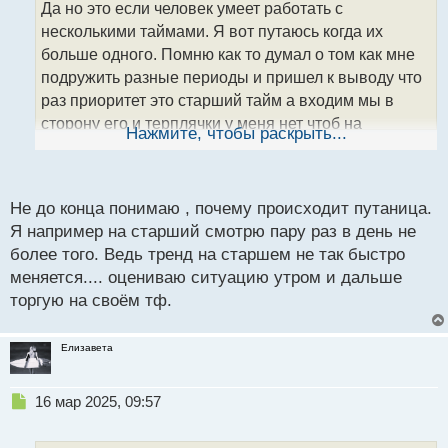
Да но это если человек умеет работать с
ч
несколькими таймами. Я вот путаюсь когда их
и
т
больше одного. Помню как то думал о том как мне
а
подружить разные периоды и пришел к выводу что
н
раз приоритет это старший тайм а входим мы в
н
сторону его и терплячки у меня нет чтоб на
ы
Нажмите, чтобы раскрыть...
й
младшем дождаться входа то решил какой тогда
п
смысл в младшем если один фиг входим в сторону
о
с
старшего и оставил себе только один тайм
Не до конца понимаю , почему происходит путаница.
т
Я например на старший смотрю пару раз в день не
более того. Ведь тренд на старшем не так быстро
меняется.... оцениваю ситуацию утром и дальше
торгую на своём тф.
Елизавета
Н
16 мар 2025, 09:57
е
п