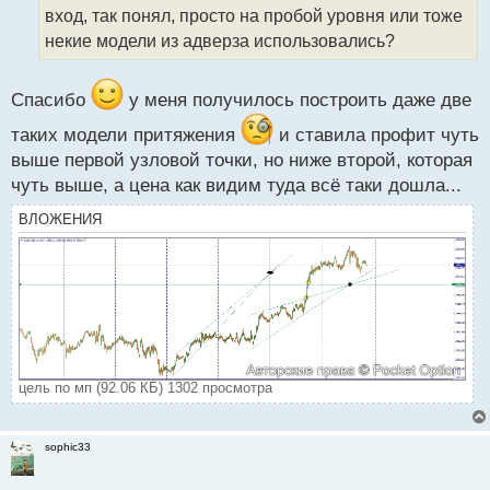
вход, так понял, просто на пробой уровня или тоже
н
н
некие модели из адверза использовались?
ы
й
п
Спасибо
у меня получилось построить даже две
о
таких модели притяжения
и ставила профит чуть
с
т
выше первой узловой точки, но ниже второй, которая
чуть выше, а цена как видим туда всё таки дошла...
ВЛОЖЕНИЯ
цель по мп (92.06 КБ) 1302 просмотра
sophic33