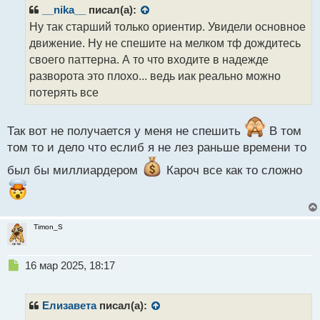
р
__nika__
писал(а):
о
Ну так старший только ориентир. Увидели основное
ч
движение. Ну не спешите на мелком тф дождитесь
и
т
своего паттерна. А то что входите в надежде
а
разворота это плохо... ведь иак реально можно
н
потерять все
н
ы
й
Так вот не получается у меня не спешить
В том
п
том то и дело что еслиб я не лез раньше времени то
о
с
был бы миллиардером
Кароч все как то сложно
т
Timon_S
Н
16 мар 2025, 18:17
е
п
р
Елизавета
писал(а):
о