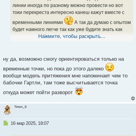
ч
линии иногда по разному можно провести но вот
и
т
токи перекреста интересно канеш кажут вместе с
а
временными линиями
А так да думаю с опытом
н
н
будет намного легче так как уже будите знать как
ы
часто и в какой ситуации модель отрабатывает
Нажмите, чтобы раскрыть...
й
лучше всего. А возможно вобще будите чисто по
п
времени входить ориентируясь на временны точки
о
с
ну да, возможно смогу ориентироваться только на
разворота что ранее показывали
т
временные точки, но пока до этого далеко
вообще модель притяжения мне напоминает чем то
бабочки Гартли, там тоже высчитывается точка
откуда может пойти разворот
Timon_S
Н
16 мар 2025, 18:07
е
п