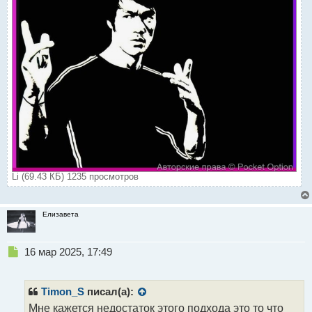
Li (69.43 КБ) 1235 просмотров
Елизавета
Н
16 мар 2025, 17:49
е
п
р
Timon_S
писал(а):
о
Мне кажется недостаток этого подхода это то что