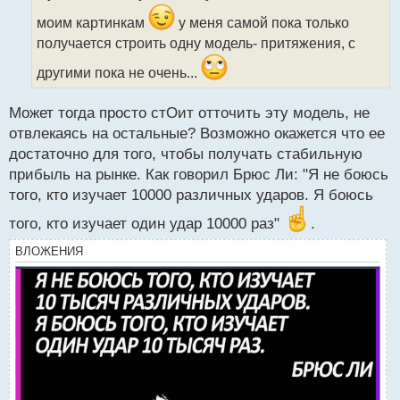
ч
и
моим картинкам
у меня самой пока только
т
получается строить одну модель- притяжения, с
а
н
другими пока не очень...
н
ы
Может тогда просто стОит отточить эту модель, не
й
п
отвлекаясь на остальные? Возможно окажется что ее
о
достаточно для того, чтобы получать стабильную
с
прибыль на рынке. Как говорил Брюс Ли: "Я не боюсь
т
того, кто изучает 10000 различных ударов. Я боюсь
того, кто изучает один удар 10000 раз"
.
ВЛОЖЕНИЯ