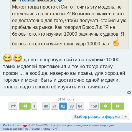
о
Может тогда просто стОит отточить эту модель, не
ч
отвлекаясь на остальные? Возможно окажется что
и
т
ее достаточно для того, чтобы получать стабильную
а
прибыль на рынке. Как говорил Брюс Ли: "Я не
н
боюсь того, кто изучает 10000 различных ударов. Я
н
ы
боюсь того, кто изучает один удар 10000 раз"
.
й
п
о
да вот попробую найти на графике 10000
с
таких моделей притяжения и точно тогда стану
т
профи ... а вообще, наверно вы правы, для хорошей
торговли может быть и достаточно одной модели,
только надо хорошо её изучить и оттачивать!
3174 поста
Страница
82
из
159
1
80
81
82
83
84
159
Пред.
След.
След
…
…
Выбор раздела форума
Pocket Option
© 2016—2026. Платформа для трейдинга и инвестиций для
пользователей из России и стран СНГ.