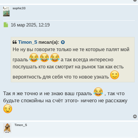
sophic33
Н
16 мар 2025, 12:19
е
п
р
Timon_S
писал(а):
о
Не ну вы говорите только не те которые палят мой
ч
и
грааль
а так всегда интересно
т
послушать кто как смотрит на рынок так как есть
а
н
вероятность для себя что то новое узнать
н
ы
й
Так я же точно и не знаю ваш грааль
, так что
п
будьте спокойны на счёт этого- ничего не расскажу
о
с
т
Timon_S