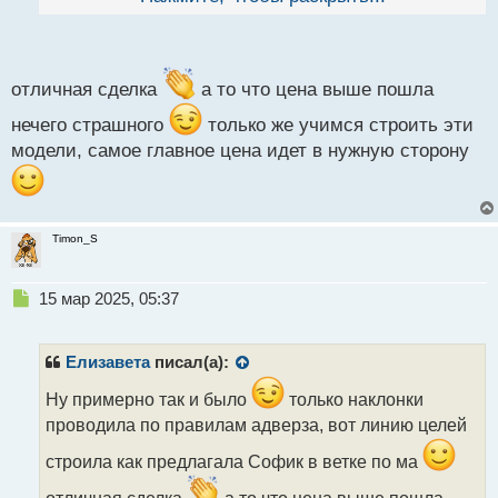
по ней же и вышла, но цена потом после ещё
столько прошла...
отличная сделка
а то что цена выше пошла
нечего страшного
только же учимся строить эти
модели, самое главное цена идет в нужную сторону
Timon_S
Н
15 мар 2025, 05:37
е
п
р
Елизавета
писал(а):
о
ч
Ну примерно так и было
только наклонки
и
проводила по правилам адверза, вот линию целей
т
а
строила как предлагала Софик в ветке по ма
н
отличная сделка
а то что цена выше пошла
н