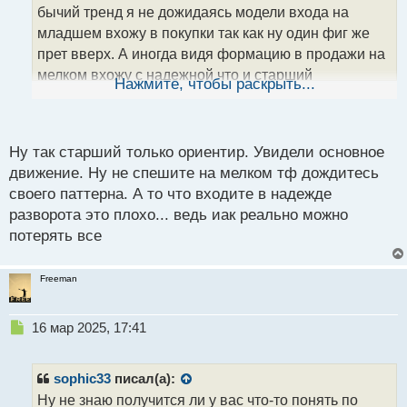
т
бычий тренд я не дожидаясь модели входа на
а
младшем вхожу в покупки так как ну один фиг же
н
прет вверх. А иногда видя формацию в продажи на
н
мелком вхожу с надежной что и старший
ы
Нажмите, чтобы раскрыть...
й
развернется и я окажусь в самом начале селового
п
движения. Кароч пришел к выводу что мне
о
с
противопоказаны несколько таймов
Ну так старший только ориентир. Увидели основное
т
движение. Ну не спешите на мелком тф дождитесь
своего паттерна. А то что входите в надежде
разворота это плохо... ведь иак реально можно
потерять все
Freeman
Н
16 мар 2025, 17:41
е
п
р
sophic33
писал(а):
о
Ну не знаю получится ли у вас что-то понять по