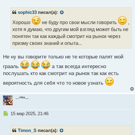
е
п
р
sophic33
писал(а):
о
ч
Хорошо
не буду про свои мысли говорить
,
и
хотя я думаю, что другим мой взгляд может быть не
т
понятен так как каждый смотрит на рынок через
а
призму своих знаний и опыта...
н
н
ы
Не ну вы говорите только не те которые палят мой
й
п
грааль
а так всегда интересно
о
послушать кто как смотрит на рынок так как есть
с
т
вероятность для себя что то новое узнать
__nika__
Н
15 мар 2025, 21:46
е
п
р
Timon_S
писал(а):
о