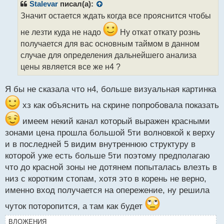
р
Stalevar
писал(а):
о
Значит остается ждать когда все прояснится чтобы
ч
и
не лезти куда не надо
Ну откат откату рознь
т
получается для вас основным таймом в данном
а
случае для определения дальнейшего анализа
н
н
цены является все же н4 ?
ы
й
Я бы не сказала что н4, больше визуальная картинка
п
о
хз как объяснить на скрине попробовала показать
с
т
имеем некий канал который выражен красными
зонами цена прошла большой 5ти волновкой к верху
и в последней 5 видим внутреннюю структуру в
которой уже есть больше 5ти поэтому предполагаю
что до красной зоны не дотянем попыталась влезть в
низ с коротким стопам, хотя это в корень не верно,
именно вход получается на опережение, ну решила
чуток поторопится, а там как будет
ВЛОЖЕНИЯ