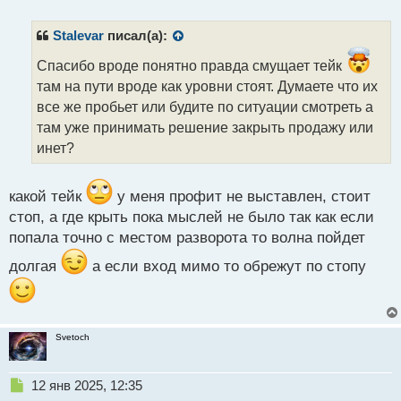
е
п
р
Stalevar
писал(а):
о
ч
Спасибо вроде понятно правда смущает тейк
и
там на пути вроде как уровни стоят. Думаете что их
т
все же пробьет или будите по ситуации смотреть а
а
там уже принимать решение закрыть продажу или
н
н
инет?
ы
й
п
какой тейк
у меня профит не выставлен, стоит
о
стоп, а где крыть пока мыслей не было так как если
с
попала точно с местом разворота то волна пойдет
т
долгая
а если вход мимо то обрежут по стопу
Svetoch
Н
12 янв 2025, 12:35
е