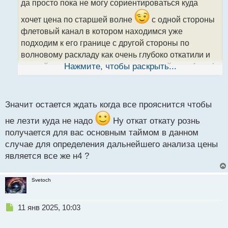
да просто пока не могу сориентироваться куда
ч
и
хочет цена по старшей волне
с одной стороны
т
флетовый канал в котором находимся уже
а
подходим к его границе с другой стороны по
н
н
волновому раскладу как очень глубоко откатили и
ы
это сейчас как раз хорошо видно на таймах н1 и н4
Нажмите, чтобы раскрыть...
й
п
о
с
Значит остается ждать когда все прояснится чтобы
т
не лезти куда не надо
Ну откат откату рознь
получается для вас основным таймом в данном
случае для определения дальнейшего анализа цены
является все же н4 ?
Svetoch
Н
11 янв 2025, 10:03
е
п