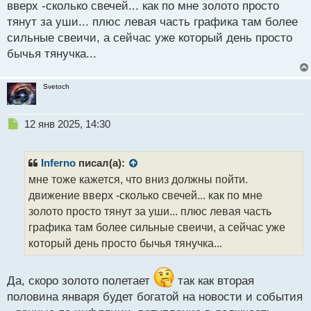
вверх -сколько свечей... как по мне золото просто
с
тянут за уши... плюс левая часть графика там более
т
сильные свеичи, а сейчас уже который день просто
бычья тянучка...
Svetoch
Н
12 янв 2025, 14:30
е
п
р
Inferno
писал(а):
о
мне тоже кажется, что вниз должны пойти.
ч
движение вверх -сколько свечей... как по мне
и
т
золото просто тянут за уши... плюс левая часть
а
графика там более сильные свеичи, а сейчас уже
н
который день просто бычья тянучка...
н
ы
й
Да, скоро золото полетает
так как вторая
п
половина января будет богатой на новости и события
о
с