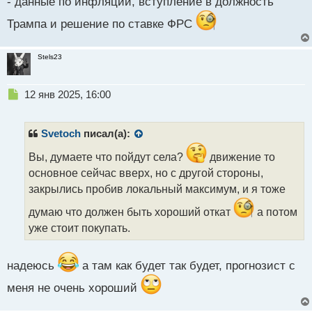
- данные по инфляции, вступление в должность
т
Трампа и решение по ставке ФРС
Stels23
Н
12 янв 2025, 16:00
е
п
р
Svetoch
писал(а):
о
ч
Вы, думаете что пойдут села?
движение то
и
основное сейчас вверх, но с другой стороны,
т
закрылись пробив локальный максимум, и я тоже
а
н
думаю что должен быть хороший откат
а потом
н
уже стоит покупать.
ы
й
п
надеюсь
а там как будет так будет, прогнозист с
о
с
меня не очень хороший
т