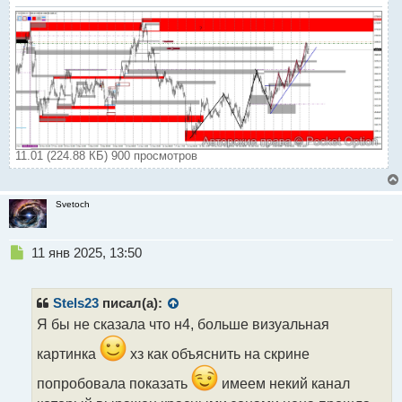
11.01 (224.88 КБ) 900 просмотров
Svetoch
Н
11 янв 2025, 13:50
е
п
р
Stels23
писал(а):
о
Я бы не сказала что н4, больше визуальная
ч
и
картинка
хз как объяснить на скрине
т
а
попробовала показать
имеем некий канал
н