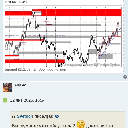
ВЛОЖЕНИЯ
tupanul (131.59 КБ) 866 просмотров
Stalevar
Н
12 янв 2025, 16:34
е
п
р
Svetoch
писал(а):
о
ч
Вы, думаете что пойдут села?
движение то