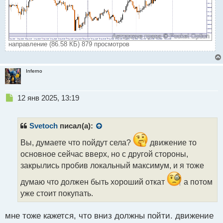
направление (86.58 КБ) 879 просмотров
Inferno
Н
12 янв 2025, 13:19
е
п
р
Svetoch
писал(а):
о
ч
Вы, думаете что пойдут села?
движение то
и
основное сейчас вверх, но с другой стороны,
т
закрылись пробив локальный максимум, и я тоже
а
н
думаю что должен быть хороший откат
а потом
н
уже стоит покупать.
ы
й
п
мне тоже кажется, что вниз должны пойти. движение
о