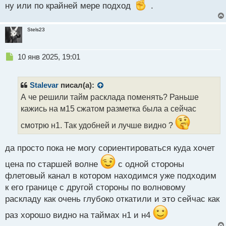
ну или по крайней мере подход
.
Stels23
Н
10 янв 2025, 19:01
е
п
р
Stalevar
писал(а):
о
А че решили тайм расклада поменять? Раньше
ч
кажись на м15 сжатом разметка была а сейчас
и
т
смотрю н1. Так удобней и лучше видно ?
а
н
н
да просто пока не могу сориентироваться куда хочет
ы
цена по старшей волне
с одной стороны
й
п
флетовый канал в котором находимся уже подходим
о
к его границе с другой стороны по волновому
с
раскладу как очень глубоко откатили и это сейчас как
т
раз хорошо видно на таймах н1 и н4