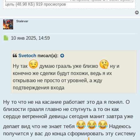
цель (48.98 КБ) 919 просмотров
Stalevar
Н
10 янв 2025, 14:59
е
п
р
Svetoch
писал(а):
о
ч
Ну так
думаю грааль уже близко
ну и
и
конечно же сделки будут похожи, ведь я их
т
открываю не просто от уровней, а жду
а
подтверждения входа
н
н
ы
Ну то что не на касание работает это да я понял. О
й
близости грааля главно не спугнуть а то он как
п
сердце ветренной девицы сегодня манит завтра уже
о
с
делает вид что не знает тебя
Надеюсь
т
получится у вас до конца сформировать эту систему