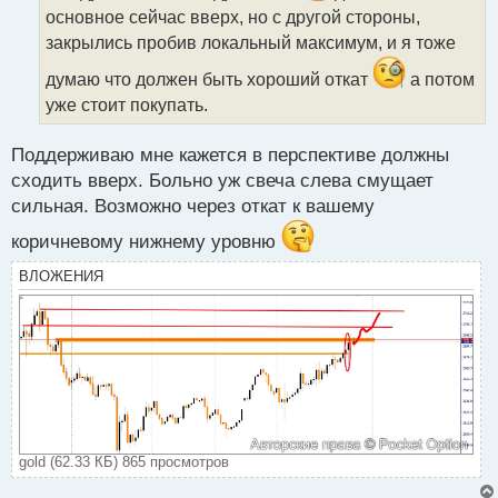
и
основное сейчас вверх, но с другой стороны,
т
закрылись пробив локальный максимум, и я тоже
а
н
думаю что должен быть хороший откат
а потом
н
уже стоит покупать.
ы
й
п
Поддерживаю мне кажется в перспективе должны
о
сходить вверх. Больно уж свеча слева смущает
с
сильная. Возможно через откат к вашему
т
коричневому нижнему уровню
ВЛОЖЕНИЯ
gold (62.33 КБ) 865 просмотров