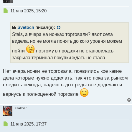
Н
11 янв 2025, 15:20
е
п
р
Svetoch
писал(а):
о
Stels, а вчера на нонках торговали? явот села
ч
видела, но не могла понять до кого уровня можем
и
т
пойти
поэтому в продажи не становилась,
а
закрыла терминал покупки ждать не стала.
н
н
ы
Нет вчера нонки не торговала, появились кое какие
й
дела которые нужно доделать, так что пока за рынком
п
следить некогда, надеюсь до среды все доделаю и
о
с
вернусь к полноценной торговле
т
Stalevar
Н
11 янв 2025, 17:37
е