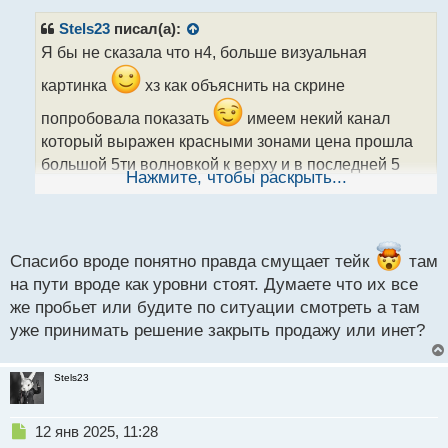
п
р
Stels23
писал(а):
о
Я бы не сказала что н4, больше визуальная
ч
и
картинка
хз как объяснить на скрине
т
а
попробовала показать
имеем некий канал
н
который выражен красными зонами цена прошла
н
большой 5ти волновкой к верху и в последней 5
ы
Нажмите, чтобы раскрыть...
видим внутреннюю структуру в которой уже есть
й
п
больше 5ти поэтому предполагаю что до красной
о
зоны не дотянем попыталась влезть в низ с
с
коротким стопам, хотя это в корень не верно,
т
Спасибо вроде понятно правда смущает тейк
там
именно вход получается на опережение, ну решила
на пути вроде как уровни стоят. Думаете что их все
же пробьет или будите по ситуации смотреть а там
чуток поторопится, а там как будет
уже принимать решение закрыть продажу или инет?
Stels23
Н
12 янв 2025, 11:28