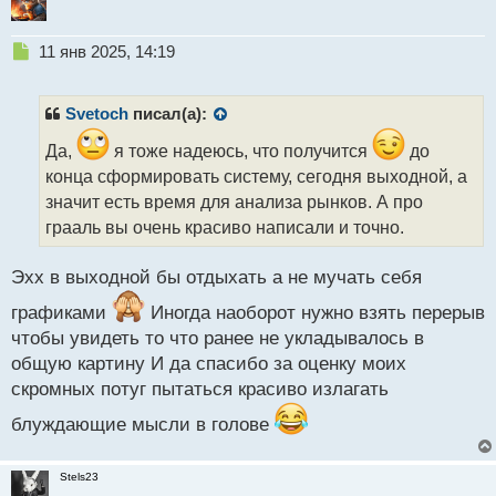
Н
11 янв 2025, 14:19
е
п
р
Svetoch
писал(а):
о
ч
Да,
я тоже надеюсь, что получится
до
и
конца сформировать систему, сегодня выходной, а
т
значит есть время для анализа рынков. А про
а
грааль вы очень красиво написали и точно.
н
н
ы
Эхх в выходной бы отдыхать а не мучать себя
й
п
графиками
Иногда наоборот нужно взять перерыв
о
чтобы увидеть то что ранее не укладывалось в
с
общую картину И да спасибо за оценку моих
т
скромных потуг пытаться красиво излагать
блуждающие мысли в голове
Stels23