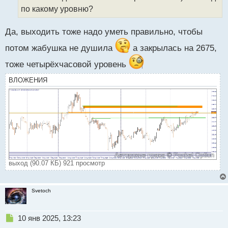
ч
по какому уровню?
и
т
а
Да, выходить тоже надо уметь правильно, чтобы
н
н
потом жабушка не душила
а закрылась на 2675,
ы
тоже четырёхчасовой уровень
й
п
ВЛОЖЕНИЯ
о
с
т
выход (90.07 КБ) 921 просмотр
Svetoch
Н
10 янв 2025, 13:23
е