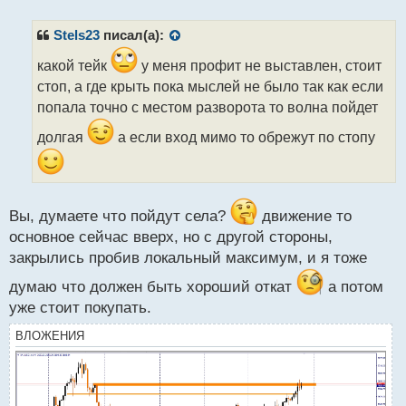
п
р
Stels23
писал(а):
о
ч
какой тейк
у меня профит не выставлен, стоит
и
стоп, а где крыть пока мыслей не было так как если
т
попала точно с местом разворота то волна пойдет
а
н
долгая
а если вход мимо то обрежут по стопу
н
ы
й
п
о
Вы, думаете что пойдут села?
движение то
с
основное сейчас вверх, но с другой стороны,
т
закрылись пробив локальный максимум, и я тоже
думаю что должен быть хороший откат
а потом
уже стоит покупать.
ВЛОЖЕНИЯ