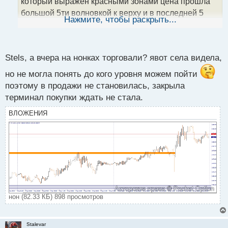
который выражен красными зонами цена прошла
н
большой 5ти волновкой к верху и в последней 5
ы
Нажмите, чтобы раскрыть...
видим внутреннюю структуру в которой уже есть
й
п
больше 5ти поэтому предполагаю что до красной
о
зоны не дотянем попыталась влезть в низ с
с
Stels, а вчера на нонках торговали? явот села видела,
коротким стопам, хотя это в корень не верно,
т
именно вход получается на опережение, ну решила
но не могла понять до кого уровня можем пойти
поэтому в продажи не становилась, закрыла
чуток поторопится, а там как будет
терминал покупки ждать не стала.
ВЛОЖЕНИЯ
нон (82.33 КБ) 898 просмотров
Stalevar