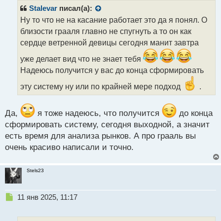
р
Stalevar
писал(а):
о
Ну то что не на касание работает это да я понял. О
ч
близости грааля главно не спугнуть а то он как
и
т
сердце ветренной девицы сегодня манит завтра
а
уже делает вид что не знает тебя
н
н
Надеюсь получится у вас до конца сформировать
ы
эту систему ну или по крайней мере подход
.
й
п
о
Да,
я тоже надеюсь, что получится
до конца
с
т
сформировать систему, сегодня выходной, а значит
есть время для анализа рынков. А про грааль вы
очень красиво написали и точно.
Stels23
Н
11 янв 2025, 11:17
е
п