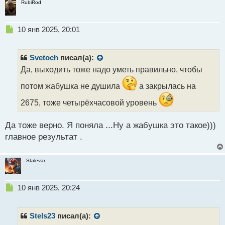
RubiRod
Н
10 янв 2025, 20:01
е
п
р
Svetoch
писал(а):
о
Да, выходить тоже надо уметь правильно, чтобы
ч
и
потом жабушка не душила
а закрылась на
т
а
2675, тоже четырёхчасовой уровень
н
н
Да тоже верно. Я поняла ...Ну а жабушка это такое)))
ы
главное результат .
й
п
о
Stalevar
с
т
Н
10 янв 2025, 20:24
е
п
р
Stels23
писал(а):
о