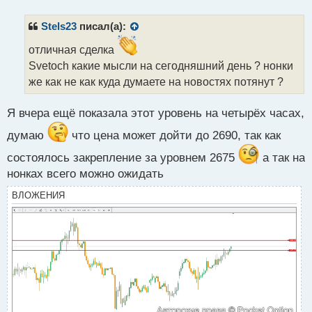
п
р
Stels23
писал(а):
о
ч
отличная сделка
и
Svetoch какие мысли на сегодняшний день ? нонки
т
же как не как куда думаете на новостях потянут ?
а
н
н
Я вчера ещё показала этот уровень на четырёх часах,
ы
думаю
что цена может дойти до 2690, так как
й
п
состоялось закрепление за уровнем 2675
а так на
о
нонках всего можно ожидать
с
т
ВЛОЖЕНИЯ