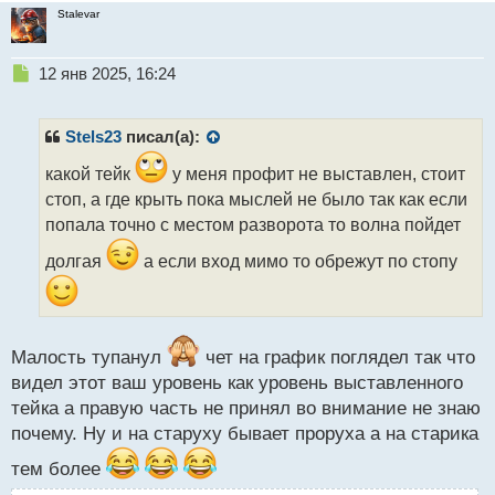
Stalevar
Н
12 янв 2025, 16:24
е
п
р
Stels23
писал(а):
о
ч
какой тейк
у меня профит не выставлен, стоит
и
стоп, а где крыть пока мыслей не было так как если
т
попала точно с местом разворота то волна пойдет
а
н
долгая
а если вход мимо то обрежут по стопу
н
ы
й
п
о
Малость тупанул
чет на график поглядел так что
с
видел этот ваш уровень как уровень выставленного
т
тейка а правую часть не принял во внимание не знаю
почему. Ну и на старуху бывает проруха а на старика
тем более