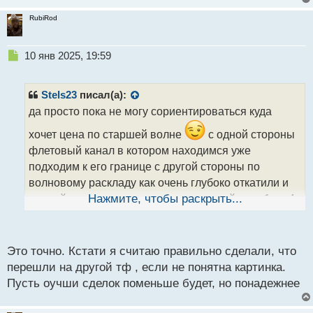
RubiRod
Н
10 янв 2025, 19:59
е
п
р
Stels23
писал(а):
о
да просто пока не могу сориентироваться куда
ч
и
хочет цена по старшей волне
с одной стороны
т
флетовый канал в котором находимся уже
а
подходим к его границе с другой стороны по
н
н
волновому раскладу как очень глубоко откатили и
ы
это сейчас как раз хорошо видно на таймах н1 и н4
Нажмите, чтобы раскрыть...
й
п
о
с
Это точно. Кстати я считаю правильно сделали, что
т
перешли на другой тф , если не понятна картинка.
Пусть оучши сделок поменьше будет, но понадежнее