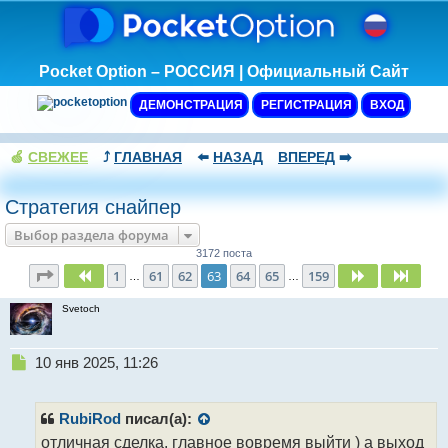
Pocket Option – РОССИЯ | Официальный Сайт
ДЕМОНСТРАЦИЯ
РЕГИСТРАЦИЯ
ВХОД
🍏
СВЕЖЕЕ
⤴️
ГЛАВНАЯ
⬅️
НАЗАД
ВПЕРЕД
➡️
Стратегия снайпер
Выбор раздела форума
3172 поста
Страница
63
из
159
1
61
62
63
64
65
159
Пред.
След.
След
…
…
Svetoch
Н
10 янв 2025, 11:26
е
п
р
RubiRod
писал(а):
о
отличная сделка. главное вовремя выйти ) а выход