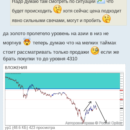
ч
Надо думаю там смотреть по ситуации
что
и
будет происходить
хотя сейчас цена подходит
т
а
явно сильными свечами, могут и пробить
н
н
ы
да золото пролетело уровень на азии в низ не
й
моргнув
теперь думаю что на мелких таймах
п
о
стоит рассматривать только продажи
если же
с
т
брать покупки то до уровня 4310
ВЛОЖЕНИЯ
ур1 (48.6 КБ) 423 просмотра