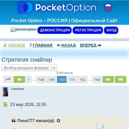
Pocket Option – РОССИЯ | Официальный Сайт
ДЕМОНСТРАЦИЯ
РЕГИСТРАЦИЯ
ВХОД
🍏
СВЕЖЕЕ
⤴️
ГЛАВНАЯ
⬅️
НАЗАД
ВПЕРЕД
➡️
Стратегия снайпер
Выбор раздела форума
3184 поста
Страница
150
из
160
1
148
149
150
151
152
160
Пред.
След.
Сл
…
…
LimeRose
Н
23 мар 2026, 11:55
е
п
р
Лина777
писал(а):
о