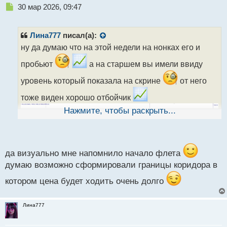
Н
30 мар 2026, 09:47
е
п
р
Лина777
писал(а):
о
ну да думаю что на этой недели на нонках его и
ч
и
пробьют
а на старшем вы имели ввиду
т
а
уровень который показала на скрине
от него
н
тоже виден хорошо отбойчик
н
ы
Нажмите, чтобы раскрыть...
й
п
о
с
т
да визуально мне напомнило начало флета
думаю возможно сформировали границы коридора в
котором цена будет ходить очень долго
Лина777