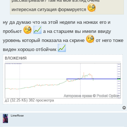
ы
интересная ситуация формируется
й
п
о
ну да думаю что на этой недели на нонках его и
с
т
пробьют
а на старшем вы имели ввиду
уровень который показала на скрине
от него тоже
виден хорошо отбойчик
ВЛОЖЕНИЯ
д1 (32.25 КБ) 382 просмотра
LimeRose