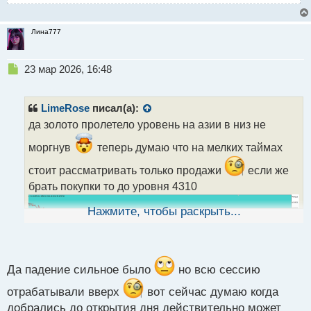
Лина777
Н
23 мар 2026, 16:48
е
п
р
LimeRose
писал(а):
о
да золото пролетело уровень на азии в низ не
ч
и
моргнув
теперь думаю что на мелких таймах
т
а
стоит рассматривать только продажи
если же
н
брать покупки то до уровня 4310
н
ы
Нажмите, чтобы раскрыть...
й
п
о
с
т
Да падение сильное было
но всю сессию
отрабатывали вверх
вот сейчас думаю когда
добрались до открытия дня действительно может