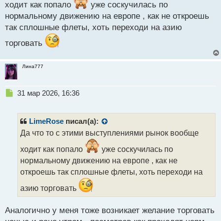
ходит как попало
уже соскучилась по
нормальному движению на европе , как не откроешь
так сплошные флеты, хоть переходи на азию
торговать
Лина777
Н
31 мар 2026, 16:36
е
п
р
LimeRose
писал(а):
о
Да что то с этими выступлениями рынок вообще
ч
и
ходит как попало
уже соскучилась по
т
нормальному движению на европе , как не
а
откроешь так сплошные флеты, хоть переходи на
н
н
азию торговать
ы
й
п
Аналогично у меня тоже возникает желание торговать
о