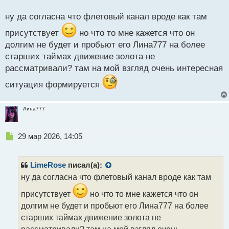
о
с
ну да согласна что флетовый канал вроде как там
т
присутствует
но что то мне кажется что он
долгим не будет и пробьют его Лина777 на более
старших таймах движение золота не
рассматривали? там на мой взгляд очень интересная
ситуация формируется
Лина777
Н
29 мар 2026, 14:05
е
п
р
LimeRose
писал(а):
о
ну да согласна что флетовый канал вроде как там
ч
и
присутствует
но что то мне кажется что он
т
долгим не будет и пробьют его Лина777 на более
а
старших таймах движение золота не
н
н
рассматривали? там на мой взгляд очень