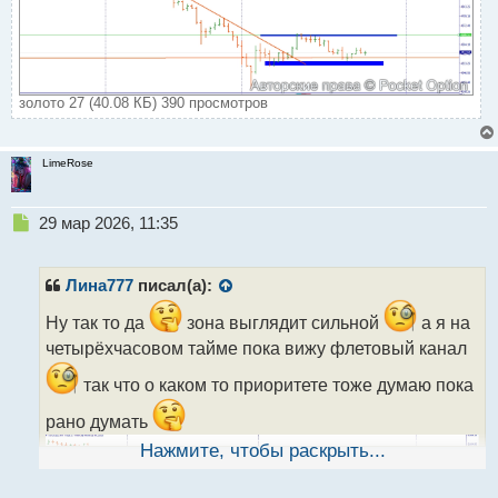
золото 27 (40.08 КБ) 390 просмотров
LimeRose
Н
29 мар 2026, 11:35
е
п
р
Лина777
писал(а):
о
ч
Ну так то да
зона выглядит сильной
а я на
и
четырёхчасовом тайме пока вижу флетовый канал
т
а
так что о каком то приоритете тоже думаю пока
н
рано думать
н
ы
Нажмите, чтобы раскрыть...
й
п