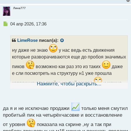
Лина777
Н
04 апр 2026, 17:36
е
п
р
LimeRose
писал(а):
о
ч
ну даже не знаю
у нас ведь есть движения
и
которые разворачиваются еще до пробоя значимых
т
а
пиков
возможно как раз это из таких
даже
н
е сли посмотреть на структуру н1 уже прошла
н
ы
коррекционная тройка на мой взгляд
и можно
Нажмите, чтобы раскрыть...
й
п
искать продажи
о
с
т
да я и не исключаю продажи
только меня смутил
пробитый пик на четырёхчасовке и восстановление
от уровня
показала на скрине ,ну а так при