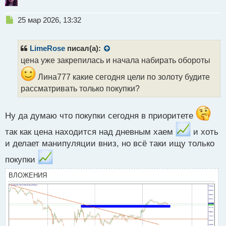
Н
25 мар 2026, 13:32
е
п
р
LimeRose
писал(а):
о
цена уже закрепилась и начала набирать обороты
ч
и
Лина777 какие сегодня цели по золоту будите
т
рассматривать только покупки?
а
н
н
Ну да думаю что покупки сегодня в приоритете
ы
й
так как цена находится над дневным хаем
и хоть
п
и делает манипуляции вниз, но всё таки ищу только
о
с
покупки
т
ВЛОЖЕНИЯ