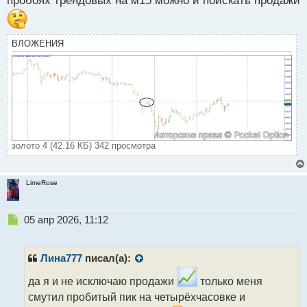
пробоях трендовых на м15 можно и поискать продажи
ВЛОЖЕНИЯ
золото 4 (42.16 КБ) 342 просмотра
LimeRose
Н
05 апр 2026, 11:12
е
п
р
Лина777
писал(а):
о
ч
да я и не исключаю продажи
только меня
и
смутил пробитый пик на четырёхчасовке и
т