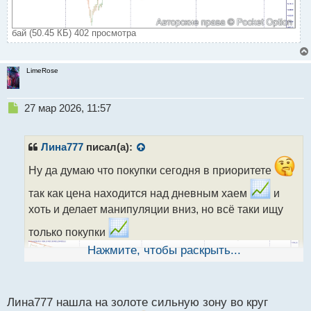
бай (50.45 КБ) 402 просмотра
LimeRose
Н
27 мар 2026, 11:57
е
п
р
Лина777
писал(а):
о
ч
Ну да думаю что покупки сегодня в приоритете
и
так как цена находится над дневным хаем
и
т
а
хоть и делает манипуляции вниз, но всё таки ищу
н
только покупки
н
ы
Нажмите, чтобы раскрыть...
й
п
о
с
Лина777 нашла на золоте сильную зону во круг
т