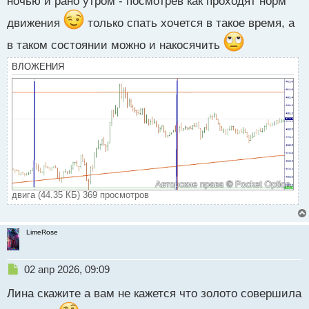
ночью и рано утром - посмотрев как проходят норм
с
т
движения
только спать хочется в такое время, а
в таком состоянии можно и накосячить
ВЛОЖЕНИЯ
двига (44.35 КБ) 369 просмотров
LimeRose
Н
02 апр 2026, 09:09
е
Лина скажите а вам не кажется что золото совершила
п
р