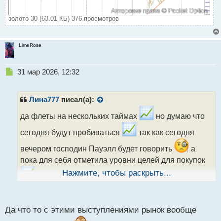
золото 30 (63.01 КБ) 376 просмотров
LimeRose
Н
31 мар 2026, 12:32
е
п
р
Лина777
писал(а):
о
ч
да флеты на нескольких таймах
но думаю что
и
сегодня будут пробиваться
так как сегодня
т
а
вечером господин Пауэлл будет говорить
а
н
пока для себя отметила уровни целей для покупок
н
ы
Нажмите, чтобы раскрыть...
й
п
о
с
Да что то с этими выступлениями рынок вообще
т