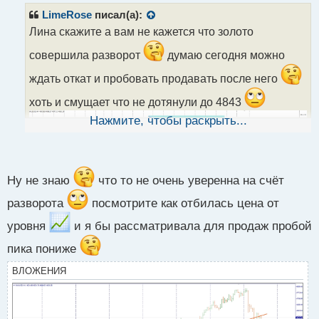
р
LimeRose
писал(а):
о
Лина скажите а вам не кажется что золото
ч
и
совершила разворот
думаю сегодня можно
т
а
ждать откат и пробовать продавать после него
н
хоть и смущает что не дотянули до 4843
н
ы
Нажмите, чтобы раскрыть...
й
п
о
с
т
Ну не знаю
что то не очень уверенна на счёт
разворота
посмотрите как отбилась цена от
уровня
и я бы рассматривала для продаж пробой
пика пониже
ВЛОЖЕНИЯ