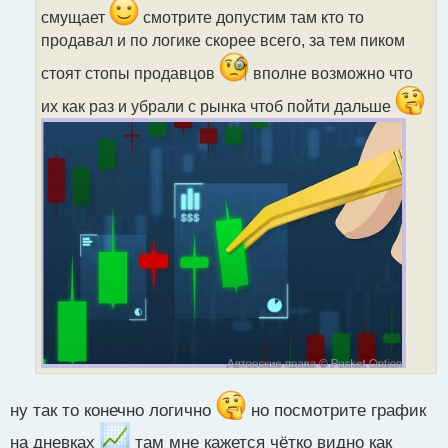
и
смущает
смотрите допустим там кто то
т
продавал и по логике скорее всего, за тем пиком
а
н
стоят стопы продавцов
вполне возможно что
н
ы
их как раз и убрали с рынка чтоб пойти дальше
й
п
о
с
т
ну так то конечно логично
но посмотрите график
на дневках
там мне кажется чётко видно как