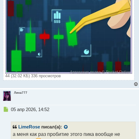
44 (32.02 КБ) 336 просмотров
Лина777
Н
05 апр 2026, 14:52
е
п
р
LimeRose
писал(а):
о
а меня как раз пробитие этого пика вообще не
ч