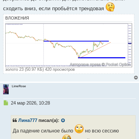
сходить вниз, если пробьётся трендовая
ВЛОЖЕНИЯ
золото 23 (50.97 КБ) 420 просмотров
LimeRose
Н
24 мар 2026, 10:28
е
п
р
Лина777
писал(а):
о
ч
Да падение сильное было
но всю сессию
и