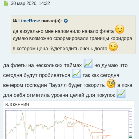
Н
30 мар 2026, 14:32
е
п
р
LimeRose
писал(а):
о
ч
да визуально мне напомнило начало флета
и
думаю возможно сформировали границы коридора
т
а
в котором цена будет ходить очень долго
н
н
ы
да флеты на нескольких таймах
но думаю что
й
сегодня будут пробиваться
так как сегодня
п
о
вечером господин Пауэлл будет говорить
а пока
с
т
для себя отметила уровни целей для покупок
ВЛОЖЕНИЯ