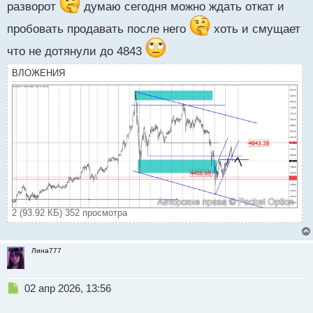
разворот
думаю сегодня можно ждать откат и
о
ч
пробовать продавать после него
хоть и смущает
и
т
что не дотянули до 4843
а
н
ВЛОЖЕНИЯ
н
ы
й
п
о
с
т
2 (93.92 КБ) 352 просмотра
Лина777
Н
02 апр 2026, 13:56
е
п