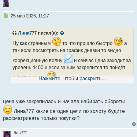
Н
25 мар 2026, 11:27
е
п
р
Лина777
писал(а):
о
ч
Ну как странным
то что прошло быстро
а
и
так если посмотреть на график дневки то видно
т
а
коррекционную волну
и сейчас цена заходит за
н
уровень 4400 и если за ним закрепится то пойдёт
н
ы
обратно вверх
Нажмите, чтобы раскрыть...
й
п
о
с
цена уже закрепилась и начала набирать обороты
т
Лина777 какие сегодня цели по золоту будите
рассматривать только покупки?
Лина777