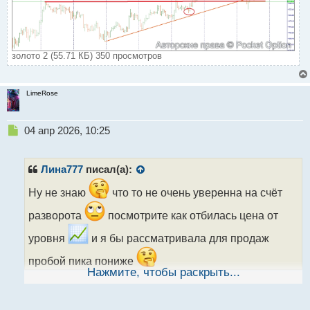
золото 2 (55.71 КБ) 350 просмотров
LimeRose
Н
04 апр 2026, 10:25
е
п
р
Лина777
писал(а):
о
ч
Ну не знаю
что то не очень уверенна на счёт
и
разворота
посмотрите как отбилась цена от
т
а
уровня
и я бы рассматривала для продаж
н
н
пробой пика пониже
ы
Нажмите, чтобы раскрыть...
й
п
о