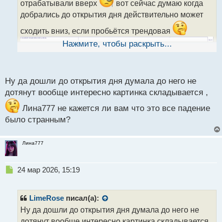
отрабатывали вверх
вот сейчас думаю когда
т
а
добрались до открытия дня действительно может
н
сходить вниз, если пробьётся трендовая
н
ы
Нажмите, чтобы раскрыть...
й
п
о
с
Ну да дошли до открытия дня думала до него не
т
дотянут вообще интересно картинка складывается ,
Лина777 не кажется ли вам что это все падение
было странным?
Лина777
Н
24 мар 2026, 15:19
е
п
р
LimeRose
писал(а):
о
Ну да дошли до открытия дня думала до него не
ч
дотянут вообще интересно картинка складывается ,