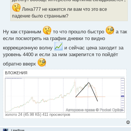
и
т
Лина777 не кажется ли вам что это все
а
падение было странным?
н
н
ы
Ну как странным
то что прошло быстро
а так
й
п
если посмотреть на график дневки то видно
о
коррекционную волну
и сейчас цена заходит за
с
т
уровень 4400 и если за ним закрепится то пойдёт
обратно вверх
ВЛОЖЕНИЯ
золото 24 (45.98 КБ) 411 просмотров
LimeRose