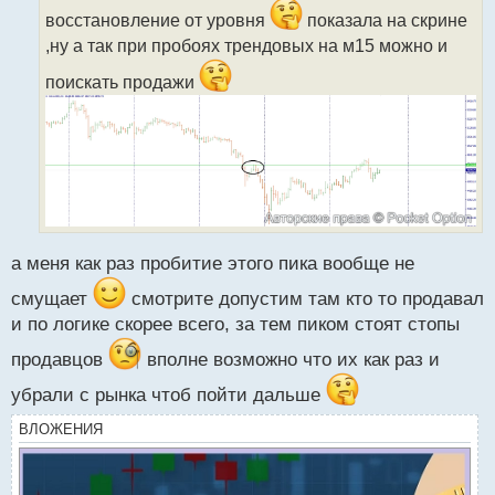
а
восстановление от уровня
показала на скрине
н
,ну а так при пробоях трендовых на м15 можно и
н
ы
поискать продажи
й
п
о
с
т
а меня как раз пробитие этого пика вообще не
смущает
смотрите допустим там кто то продавал
и по логике скорее всего, за тем пиком стоят стопы
продавцов
вполне возможно что их как раз и
убрали с рынка чтоб пойти дальше
ВЛОЖЕНИЯ