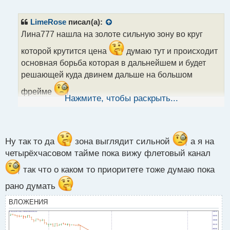
е
п
р
LimeRose
писал(а):
о
Лина777 нашла на золоте сильную зону во круг
ч
и
которой крутится цена
думаю тут и происходит
т
основная борьба которая в дальнейшем и будет
а
решающей куда двинем дальше на большом
н
н
фрейме
ы
Нажмите, чтобы раскрыть...
й
п
о
с
т
Ну так то да
зона выглядит сильной
а я на
четырёхчасовом тайме пока вижу флетовый канал
так что о каком то приоритете тоже думаю пока
рано думать
ВЛОЖЕНИЯ