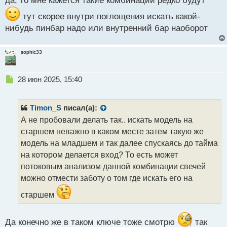
да, то мне кажется такие комбинации редко будут
тут скорее внутри поглощения искать какой-
нибудь пинбар надо или внутренний бар наоборот
sophic33
Н
28 июн 2025, 15:40
е
п
р
Timon_S
писал(а):
о
А не пробовали делать так.. искать модель на
ч
старшем неважно в каком месте затем такую же
и
т
модель на младшем и так далее спускаясь до тайма
а
на котором делается вход? То есть может
н
потоковым анализом данной комбинации свечей
н
можно отмести заботу о том где искать его на
ы
й
старшем
п
о
с
Да конечно же в таком ключе тоже смотрю
так
т