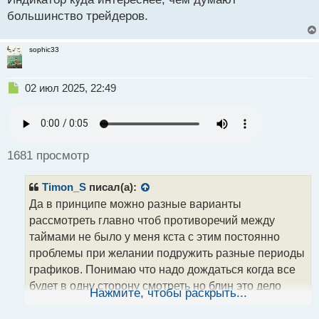
большинство трейдеров.
sophic33
Н
02 июл 2025, 22:49
е
п
р
о
ч
1681 просмотр
и
т
Timon_S
писал(а):
а
н
Да в принципе можно разные варианты
н
рассмотреть главно чтоб противоречий между
ы
таймами не было у меня кста с этим постоянно
й
проблемы при желании подружить разные периоды
п
о
графиков. Понимаю что надо дождаться когда все
с
будет в одну сторону смотреть но блин это дело
т
Нажмите, чтобы раскрыть...
такое что не всегда получается
А вот про