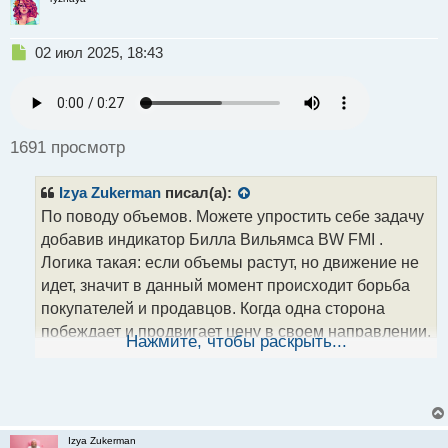
Н
02 июл 2025, 18:43
е
п
р
о
ч
1691 просмотр
и
т
Izya Zukerman
писал(а):
а
н
По поводу объемов. Можете упростить себе задачу
н
добавив индикатор Билла Вильямса BW FMI .
ы
Логика такая: если объемы растут, но движение не
й
идет, значит в данный момент происходит борьба
п
о
покупателей и продавцов. Когда одна сторона
с
побеждает и продвигает цену в своем направлении,
т
Нажмите, чтобы раскрыть...
другая вынуждена в спешке закрывать свои
позиции, чтобы не уйти глубоко в минус, и этим
толкает котировки еще дальше.
Если проще, то цена ходит от розового столбца к
Izya Zukerman
розовому это и используете.