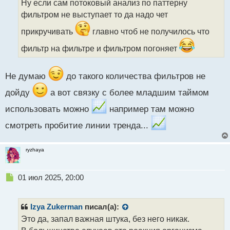
Ну если сам потоковый анализ по паттерну
ч
фильтром не выступает то да надо чет
и
т
прикручивать
главно чтоб не получилось что
а
н
фильтр на фильтре и фильтром погоняет
н
ы
й
Не думаю
до такого количества фильтров не
п
о
дойду
а вот связку с более младшим таймом
с
использовать можно
например там можно
т
смотреть пробитие линии тренда...
ryzhaya
Н
01 июл 2025, 20:00
е
п
р
Izya Zukerman
писал(а):
о
Это да, запал важная штука, без него никак.
ч