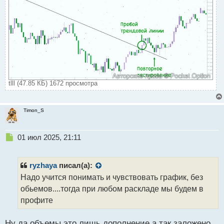
tlll (47.85 КБ) 1672 просмотра
Timon_S
Н
01 июл 2025, 21:11
е
п
р
ryzhaya
писал(а):
о
Надо учится понимать и чувствовать график, без
ч
обьемов....тогда при любом раскладе мы будем в
и
т
профите
а
н
Ну да объемы это лишь дополнение а так заложено