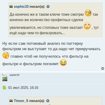
п
р
sophic33
писал(а):
о
ч
Да конечно же в таком ключе тоже смотрю
так
и
конечно же количество профитных сделок
т
а
увеличивается, но стоповых тоже хватает
, тут
н
ещё надо чем-то фильтровать...
н
ы
Ну если сам потоковый анализ по паттерну
й
п
фильтром не выступает то да надо чет прикручивать
о
главно чтоб не получилось что фильтр на
с
т
фильтре и фильтром погоняет
sophic33
Н
01 июл 2025, 16:16
е
п
р
Timon_S
писал(а):
о