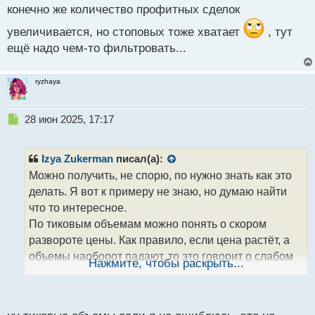
конечно же количество профитных сделок
увеличивается, но стоповых тоже хватает
, тут
ещё надо чем-то фильтровать...
ryzhaya
Н
28 июн 2025, 17:17
е
п
р
Izya Zukerman
писал(а):
о
Можно получить, не спорю, по нужно знать как это
ч
делать. Я вот к примеру не знаю, но думаю найти
и
т
что то интересное.
а
По тиковым объемам можно понять о скором
н
развороте цены. Как правило, если цена растёт, а
н
объемы наоборот падают, то это говорит о слабом
ы
Нажмите, чтобы раскрыть...
й
интересе к активу. Как только появится крупный
п
объем, цена пойдет либо в коррекцию, либо дальше
о
по тренду, но уже импульсно.
с