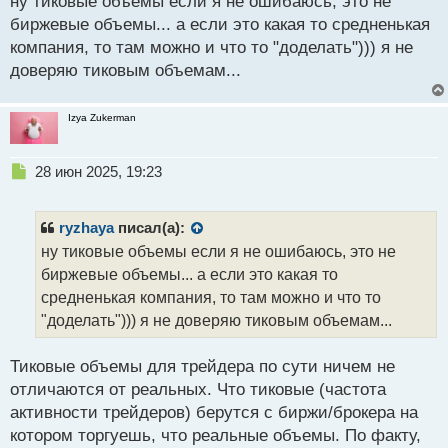
ну тиковые объемы если я не ошибаюсь, это не
Сам их уже давно не применял. На мой взгляд они
т
биржевые объемы... а если это какая то средненькая
не достаточно информативны.
компания, то там можно и что то "доделать"))) я не
доверяю тиковым объемам...
Izya Zukerman
Н
28 июн 2025, 19:23
е
п
р
ryzhaya
писал(а):
о
ну тиковые объемы если я не ошибаюсь, это не
ч
биржевые объемы... а если это какая то
и
т
средненькая компания, то там можно и что то
а
"доделать"))) я не доверяю тиковым объемам...
н
н
Тиковые объемы для трейдера по сути ничем не
ы
й
отличаются от реальных. Что тиковые (частота
п
активности трейдеров) берутся с биржи/брокера на
о
котором торгуешь, что реальные объемы. По факту,
с