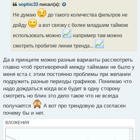
р
sophic33
писал(а):
о
ч
Не думаю
до такого количества фильтров не
и
дойду
а вот связку с более младшим таймом
т
а
использовать можно
например там можно
н
н
смотреть пробитие линии тренда...
ы
й
п
Да в принципе можно разные варианты рассмотреть
о
главно чтоб противоречий между таймами не было у
с
меня кста с этим постоянно проблемы при желании
т
подружить разные периоды графиков. Понимаю что
надо дождаться когда все будет в одну сторону
смотреть но блин это дело такое что не всегда
получается
А вот про трендовую да согласен
почему бы и нет.
ВЛОЖЕНИЯ