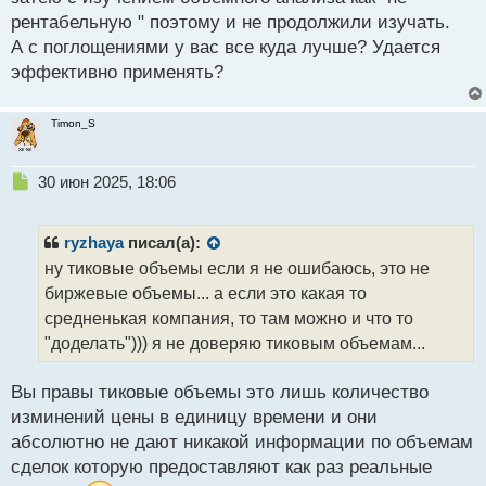
о
рентабельную " поэтому и не продолжили изучать.
с
А с поглощениями у вас все куда лучше? Удается
т
эффективно применять?
Timon_S
Н
30 июн 2025, 18:06
е
п
р
ryzhaya
писал(а):
о
ну тиковые объемы если я не ошибаюсь, это не
ч
биржевые объемы... а если это какая то
и
т
средненькая компания, то там можно и что то
а
"доделать"))) я не доверяю тиковым объемам...
н
н
Вы правы тиковые объемы это лишь количество
ы
й
изминений цены в единицу времени и они
п
абсолютно не дают никакой информации по объемам
о
сделок которую предоставляют как раз реальные
с