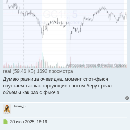
real (59.46 КБ) 1692 просмотра
Думаю разница очевидна..момент спот-фьюч
опускаем так как торгующие спотом берут реал
объемы как раз с фьюча
Timon_S
Н
30 июн 2025, 18:16
е