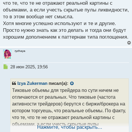
что те, что те не отражают реальной картины с
т
объемами, а если учесть скрытые пулы ликвидности,
то в этом вообще нет смысла.
Хотя многие успешно используют и те и другие.
Просто нужно знать как это делать и тогда они будут
хорошим дополнением к паттернам типа поглощения.
ryzhaya
Н
28 июн 2025, 19:56
е
п
р
Izya Zukerman
писал(а):
о
Тиковые объемы для трейдера по сути ничем не
ч
отличаются от реальных. Что тиковые (частота
и
т
активности трейдеров) берутся с биржи/брокера на
а
котором торгуешь, что реальные объемы. По факту,
н
что те, что те не отражают реальной картины с
н
объемами, а если учесть скрытые пулы
ы
Нажмите, чтобы раскрыть...
й
ликвидности, то в этом вообще нет смысла.