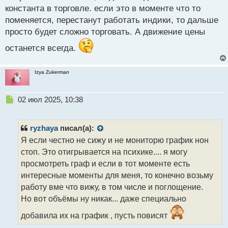
константа в торговле. если это в моменте что то
поменяется, перестанут работать индики, то дальше
просто будет сложно торговать. А движение цены
останется всегда.
Izya Zukerman
Н
02 июл 2025, 10:38
е
п
р
ryzhaya
писал(а):
о
Я если честно не сижу и не мониторю график нон
ч
стоп. Это отигрывается на психике.... я могу
и
т
просмотреть граф и если в тот моменте есть
а
интересные моменты для меня, то конечно возьму
н
работу вме что вижу, в том числе и поглощение.
н
Но вот объёмы ну никак... даже специально
ы
й
добавила их на график , пусть повисят
п
о