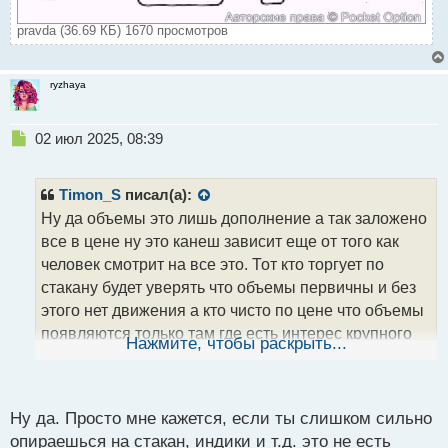
pravda (36.69 КБ) 1670 просмотров
ryzhaya
Н
02 июл 2025, 08:39
е
п
р
Timon_S
писал(а):
о
Ну да объемы это лишь дополнение а так заложено
ч
все в цене ну это канеш зависит еще от того как
и
т
человек смотрит на все это. Тот кто торгует по
а
стакану будет уверять что объемы первичны и без
н
этого нет движения а кто чисто по цене что объемы
н
появляются только там где есть интерес крупного
ы
Нажмите, чтобы раскрыть...
й
игрока а его в свою чореедь можно выявить по
п
графику. Кароч у каждого своя правда.
о
с
Ну да. Просто мне кажется, если ты слишком сильно
т
опираешься на стакан, индики и т.д. это не есть