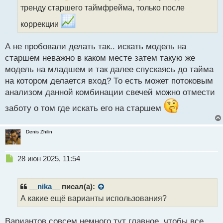
и
тренду старшего таймфрейма, только после
т
а
коррекции
н
н
А не пробовали делать так.. искать модель на
ы
старшем неважно в каком месте затем такую же
й
п
модель на младшем и так далее спускаясь до тайма
о
на котором делается вход? То есть может потоковым
с
анализом данной комбинации свечей можно отмести
т
заботу о том где искать его на старшем
Denis Zhilin
Н
28 июн 2025, 11:54
е
п
р
__nika__
писал(а):
о
А какие ещё варианты использования?
ч
и
Вариантов совсем немного тут главное, чтобы все
т