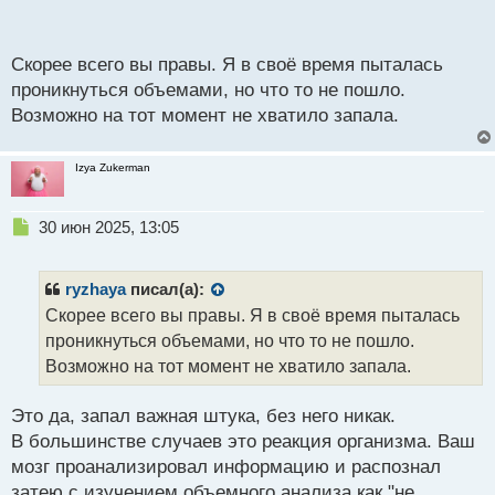
п
Хотя многие успешно используют и те и другие.
о
Просто нужно знать как это делать и тогда они будут
с
Скорее всего вы правы. Я в своё время пыталась
хорошим дополнением к паттернам типа
т
проникнуться объемами, но что то не пошло.
поглощения.
Возможно на тот момент не хватило запала.
Izya Zukerman
Н
30 июн 2025, 13:05
е
п
р
ryzhaya
писал(а):
о
Скорее всего вы правы. Я в своё время пыталась
ч
проникнуться объемами, но что то не пошло.
и
т
Возможно на тот момент не хватило запала.
а
н
Это да, запал важная штука, без него никак.
н
В большинстве случаев это реакция организма. Ваш
ы
й
мозг проанализировал информацию и распознал
п
затею с изучением объемного анализа как "не