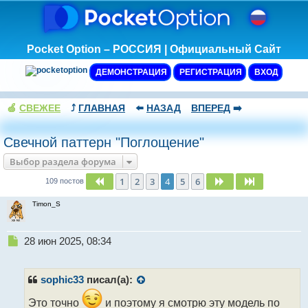
Pocket Option – РОССИЯ | Официальный Сайт
ДЕМОНСТРАЦИЯ
РЕГИСТРАЦИЯ
ВХОД
🍏
СВЕЖЕЕ
⤴️
ГЛАВНАЯ
⬅️
НАЗАД
ВПЕРЕД
➡️
Свечной паттерн "Поглощение"
Выбор раздела форума
1
2
3
4
5
6
Пред.
След.
След.
109 постов
Timon_S
Н
28 июн 2025, 08:34
е
п
р
sophic33
писал(а):
о
ч
Это точно
и поэтому я смотрю эту модель по