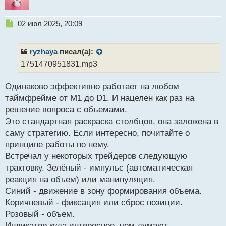
Н
02 июл 2025, 20:09
е
п
р
ryzhaya
писал(а):
о
1751470951831.mp3
ч
и
Одинаково эффективно работает на любом
т
а
таймфрейме от М1 до D1. И нацелен как раз на
н
решение вопроса с объемами.
н
Это стандартная раскраска столбцов, она заложена в
ы
й
саму стратегию. Если интересно, почитайте о
п
принципе работы по нему.
о
Встречал у некоторых трейдеров следующую
с
трактовку. Зелёный - импульс (автоматическая
т
реакция на объем) или манипуляция.
Синий - движение в зону формирования объема.
Коричневый - фиксация или сброс позиции.
Розовый - объем.
Индикатор куда интереснее, чем думают