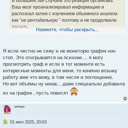
В большинстве случаев это реакция организма.
и
т
Ваш мозг проанализировал информацию и
а
распознал затею с изучением объемного анализа
н
как "не рентабельную " поэтому и не продолжили
н
изучать.
ы
Нажмите, чтобы раскрыть...
й
А с поглощениями у вас все куда лучше? Удается
п
эффективно применять?
о
с
Я если честно не сижу и не мониторю график нон
т
стоп. Это отигрывается на психике.... я могу
просмотреть граф и если в тот моменте есть
интересные моменты для меня, то конечно возьму
работу вме что вижу, в том числе и поглощение.
Но вот объёмы ну никак... даже специально добавила
их на график , пусть повисят
ryzhaya
Н
01 июл 2025, 20:03
е