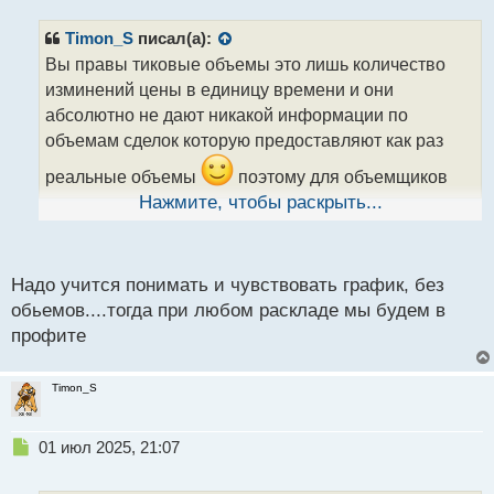
п
р
Timon_S
писал(а):
о
Вы правы тиковые объемы это лишь количество
ч
изминений цены в единицу времени и они
и
т
абсолютно не дают никакой информации по
а
объемам сделок которую предоставляют как раз
н
н
реальные объемы
поэтому для объемщиков
ы
первые не имеют значения а вот вторые являются
Нажмите, чтобы раскрыть...
й
хорошим ориентиром .
п
Вот ниже график тиковые по золоту
о
с
tik.webp
Надо учится понимать и чувствовать график, без
т
обьемов....тогда при любом раскладе мы будем в
а это по фьючерсу на золото с реальными
профите
объемами
real.webp
Timon_S
Думаю разница очевидна..момент спот-фьюч
опускаем так как торгующие спотом берут реал
Н
01 июл 2025, 21:07
объемы как раз с фьюча
е
п