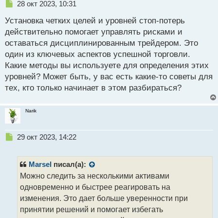
с
Н
28 окт 2023, 10:31
т
е
Установка четких целей и уровней стоп-потерь
п
р
действительно помогает управлять рисками и
о
оставаться дисциплинированным трейдером. Это
ч
один из ключевых аспектов успешной торговли.
и
т
Какие методы вы используете для определения этих
а
уровней? Может быть, у вас есть какие-то советы для
н
тех, кто только начинает в этом разбираться?
н
ы
й
Narik
п
о
с
Н
29 окт 2023, 14:22
т
е
п
р
Marsel
писал(а):
о
Можно следить за несколькими активами
ч
одновременно и быстрее реагировать на
и
т
изменения. Это дает больше уверенности при
а
принятии решений и помогает избегать
н