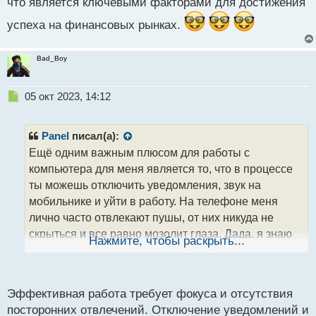
что является ключевыми факторами для достижения
успеха на финансовых рынках.
Bad_Boy
Н
05 окт 2023, 14:12
е
п
р
Panel
писал(а):
о
Ещё одним важным плюсом для работы с
ч
компьютера для меня является то, что в процессе
и
т
ты можешь отключить уведомления, звук на
а
мобильнике и уйти в работу. На телефоне меня
н
лично часто отвлекают пушы, от них никуда не
н
скрыться и все равно мозолит глаза. Дада, я знаю
ы
Нажмите, чтобы раскрыть...
й
про режим не беспокоить, но не всегда есть
п
возможность его включать.
о
с
Эффективная работа требует фокуса и отсутствия
т
посторонних отвлечений. Отключение уведомлений и