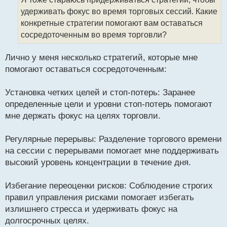
т
ч
удерживать фокус во время торговых сессий. Какие
и
т
конкретные стратегии помогают вам оставаться
а
сосредоточенным во время торговли?
н
н
Лично у меня несколько стратегий, которые мне
ы
й
помогают оставаться сосредоточенным:
п
о
Установка четких целей и стоп-потерь: Заранее
с
определенные цели и уровни стоп-потерь помогают
т
мне держать фокус на целях торговли.
Регулярные перерывы: Разделение торгового времени
на сессии с перерывами помогает мне поддерживать
высокий уровень концентрации в течение дня.
Избегание переоценки рисков: Соблюдение строгих
правил управления рисками помогает избегать
излишнего стресса и удерживать фокус на
долгосрочных целях.