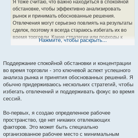
Я тоже считаю, что важно находиться в спокойной
ч
обстановке, чтобы эффективно анализировать
и
т
рынок и принимать обоснованные решения.
а
Отвлечения могут серьезно повлиять на результаты
н
сделок, поэтому я всегда стараюсь избегать их во
н
время торговли. Какие стратегии или подходы к
ы
Нажмите, чтобы раскрыть...
й
торговле вы предпочитаете для поддержания
п
концентрации во время сессий?
о
с
Поддержание спокойной обстановки и концентрации
т
во время торговли - это ключевой аспект успешного
анализа рынка и принятия обоснованных решений. Я
обычно придерживаюсь нескольких стратегий, чтобы
избегать отвлечений и поддерживать фокус во время
сессий.
Во-первых, я создаю определенное рабочее
пространство, где нет никаких отвлекающих
факторов. Это может быть специально
организованное рабочее место с минимальным