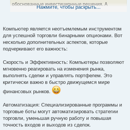
обоснованные инвестиционные решения. А
ы
Нажмите, чтобы раскрыть...
й
специализированные платформы обещают
п
расширенный функционал, который наверняка
о
пригодится для более точного анализа и
с
Компьютер является неотъемлемым инструментом
управления сделками.
т
для успешной торговли бинарными опционами. Вот
несколько дополнительных аспектов, которые
подчеркивают его важность:
Скорость и Эффективность: Компьютеры позволяют
мгновенно реагировать на изменения рынка,
выполнять сделки и управлять портфелем. Это
критически важно в быстро движущемся мире
финансовых рынков.
Автоматизация: Специализированные программы и
торговые боты могут автоматизировать стратегии
торговли, уменьшая ручную работу и повышая
точность входов и выходов из сделок.