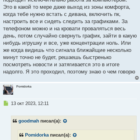
о
Это в какой то мере даже выход из зоны комфорта,
ч
когда тебе нужно встать с дивана, включить пк,
и
т
настроить все и сидеть следить за графиками. За
а
телефоном можно и на кровати проваляться весь
н
день, потом случайно свернуть график, зайти в какую
н
нибудь игрушку и все, уже концентрации ноль. Или
ы
й
же когда видишь что сигнала ближайщие несколько
п
минут точно не будет, решаешь быстренько
о
посмотреть новости и затягивается это в итоге
с
надолго. Я это проходил, поэтому знаю о чем говорю
т
Pomidorka
Н
13 окт 2023, 12:11
е
п
р
goodmah
писал(а):
о
ч
Pomidorka
писал(а):
и