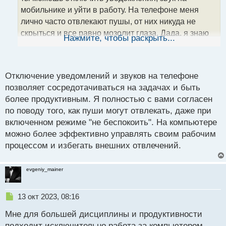
а
мобильнике и уйти в работу. На телефоне меня
н
лично часто отвлекают пушы, от них никуда не
н
скрыться и все равно мозолит глаза. Дада, я знаю
ы
Нажмите, чтобы раскрыть...
й
про режим не беспокоить, но не всегда есть
п
возможность его включать.
о
с
Отключение уведомлений и звуков на телефоне
т
позволяет сосредотачиваться на задачах и быть
более продуктивным. Я полностью с вами согласен
по поводу того, как пуши могут отвлекать, даже при
включенном режиме "не беспокоить". На компьютере
можно более эффективно управлять своим рабочим
процессом и избегать внешних отвлечений.
evgeniy_mainer
Н
13 окт 2023, 08:16
е
Мне для большей дисциплины и продуктивности
п
р
подходит исключительно работа за компьютером.