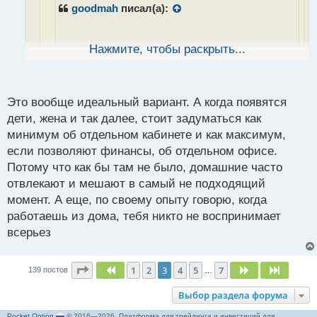
а
goodmah
писал(а):
н
н
ы
Нажмите, чтобы раскрыть...
й
Поддержание спокойной обстановки и
п
концентрации во время торговли - это
о
ключевой аспект успешного анализа рынка
с
Это вообще идеальный вариант. А когда появятся
и принятия обоснованных решений. Я
т
дети, жена и так далее, стоит задуматься как
обычно придерживаюсь нескольких
минимум об отдельном кабинете и как максимум,
стратегий, чтобы избегать отвлечений и
если позволяют финансы, об отдельном офисе.
поддерживать фокус во время сессий.
Потому что как бы там не было, домашние часто
отвлекают и мешают в самый не подходящий
Во-первых, я создаю определенное рабочее
момент. А еще, по своему опыту говорю, когда
пространство, где нет никаких отвлекающих
работаешь из дома, тебя никто не воспринимает
факторов. Это может быть специально
всерьез
организованное рабочее место с
минимальным шумом и доступом только к
Страница
3
из
7
1
2
3
4
5
7
Пред.
След.
След.
139 постов
…
необходимым инструментам.
Выбор раздела форума
Во-вторых, я строго придерживаюсь
Pocket Option
© 2016—2026. Платформа для трейдинга и инвестиций для