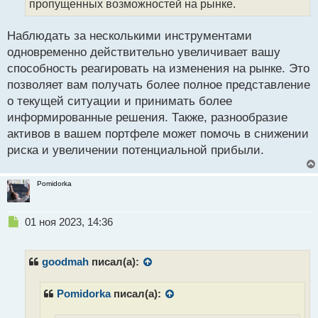
пропущенных возможностей на рынке.
н
ы
й
Наблюдать за несколькими инструментами
п
одновременно действительно увеличивает вашу
о
способность реагировать на изменения на рынке. Это
с
позволяет вам получать более полное представление
т
о текущей ситуации и принимать более
информированные решения. Также, разнообразие
активов в вашем портфеле может помочь в снижении
риска и увеличении потенциальной прибыли.
Pomidorka
Н
01 ноя 2023, 14:36
е
п
р
goodmah
писал(а):
о
ч
Pomidorka
писал(а):
и
т