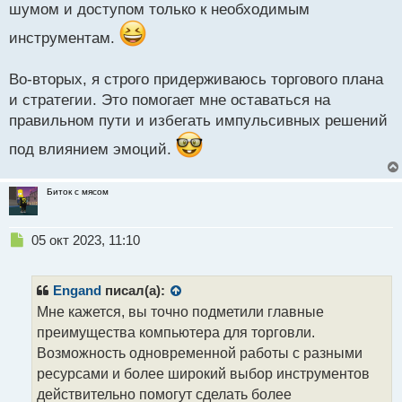
шумом и доступом только к необходимым
инструментам.
Во-вторых, я строго придерживаюсь торгового плана
и стратегии. Это помогает мне оставаться на
правильном пути и избегать импульсивных решений
под влиянием эмоций.
Биток с мясом
Н
05 окт 2023, 11:10
е
п
р
Engand
писал(а):
о
Мне кажется, вы точно подметили главные
ч
преимущества компьютера для торговли.
и
т
Возможность одновременной работы с разными
а
ресурсами и более широкий выбор инструментов
н
действительно помогут сделать более
н