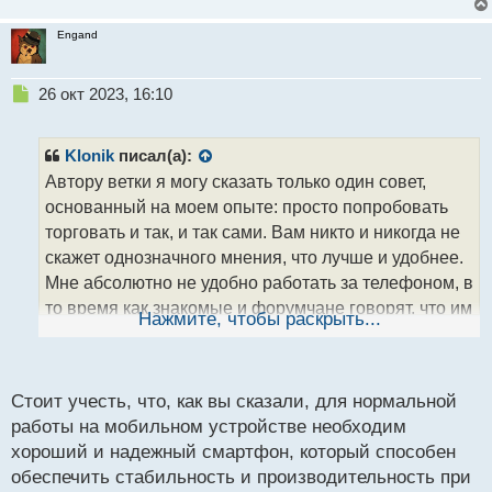
Engand
Н
26 окт 2023, 16:10
е
п
р
Klonik
писал(а):
о
Автору ветки я могу сказать только один совет,
ч
основанный на моем опыте: просто попробовать
и
т
торговать и так, и так сами. Вам никто и никогда не
а
скажет однозначного мнения, что лучше и удобнее.
н
Мне абсолютно не удобно работать за телефоном, в
н
то время как знакомые и форумчане говорят, что им
ы
Нажмите, чтобы раскрыть...
й
удобнее с телефона. Мой друг с многолетним
п
стажем в трейдинге может работать и за пк и за
о
телефоном, ему без разницы. Поэтому, попробуйте
с
Стоит учесть, что, как вы сказали, для нормальной
сами и решите САМИ ЗА СЕБЯ. Но не забудьте о
т
работы на мобильном устройстве необходим
том, что для нормальной работы нужен все таки
хороший и надежный смартфон, который способен
хороший мобильник, который не будет тормозить,
обеспечить стабильность и производительность при
выкидывать вас и программ из-за недостатка