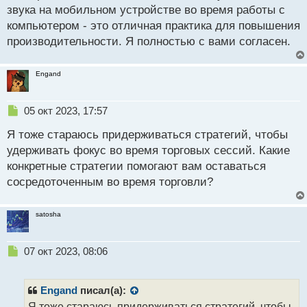
звука на мобильном устройстве во время работы с
компьютером - это отличная практика для повышения
производительности. Я полностью с вами согласен.
Engand
Н
05 окт 2023, 17:57
е
Я тоже стараюсь придерживаться стратегий, чтобы
п
р
удерживать фокус во время торговых сессий. Какие
о
конкретные стратегии помогают вам оставаться
ч
сосредоточенным во время торговли?
и
т
а
satosha
н
н
ы
Н
07 окт 2023, 08:06
й
е
п
п
о
р
Engand
писал(а):
с
о
Я тоже стараюсь придерживаться стратегий, чтобы