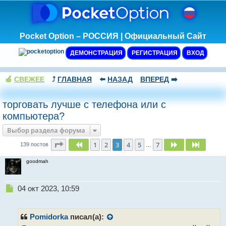
Pocket Option – РОССИЯ | Официальный Сайт
ДЕМОНСТРАЦИЯ
РЕГИСТРАЦИЯ
ВХОД
🍏
СВЕЖЕЕ
⤴️
ГЛАВНАЯ
⬅️
НАЗАД
ВПЕРЕД
➡️
торговать лучше с телефона или с
компьютера?
Выбор раздела форума
Страница
3
из
7
1
2
3
4
5
7
Пред.
След.
След.
139 постов
…
goodmah
Н
04 окт 2023, 10:59
е
п
р
Pomidorka
писал(а):
о