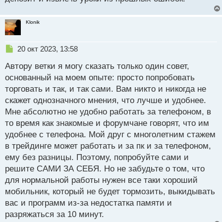
н
дома из отдельной комнаты или кабинета можно
дел наворотить таких....)
ы
соорудить такое место и просто своим домашним
й
Klonik
строго настрого запретить отвлекать тебя в рабочие
п
о
дни
Так что да, создание отдельного места
с
Н
20 окт 2023, 13:58
очень мотивирует и помогает не отвлекаться
т
е
Автору ветки я могу сказать только один совет,
п
р
основанный на моем опыте: просто попробовать
о
торговать и так, и так сами. Вам никто и никогда не
ч
скажет однозначного мнения, что лучше и удобнее.
и
т
Мне абсолютно не удобно работать за телефоном, в
а
то время как знакомые и форумчане говорят, что им
н
удобнее с телефона. Мой друг с многолетним стажем
н
в трейдинге может работать и за пк и за телефоном,
ы
й
ему без разницы. Поэтому, попробуйте сами и
п
решите САМИ ЗА СЕБЯ. Но не забудьте о том, что
о
для нормальной работы нужен все таки хороший
с
мобильник, который не будет тормозить, выкидывать
т
вас и программ из-за недостатка памяти и
разряжаться за 10 минут.