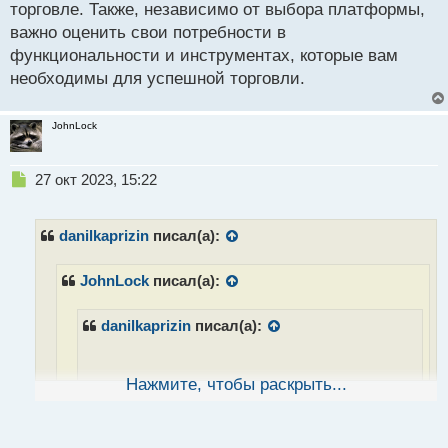
торговле. Также, независимо от выбора платформы,
памяти и разряжаться за 10 минут.
важно оценить свои потребности в
функциональности и инструментах, которые вам
необходимы для успешной торговли.
JohnLock
Н
27 окт 2023, 15:22
е
п
р
danilkaprizin
писал(а):
о
ч
JohnLock
писал(а):
и
т
а
danilkaprizin
писал(а):
н
н
ы
Нажмите, чтобы раскрыть...
й
Вот ты жизу описал. Еще писали что в плане
п
мобильности легче так, но у меня вообще в
о
голове не укладывается, как можно