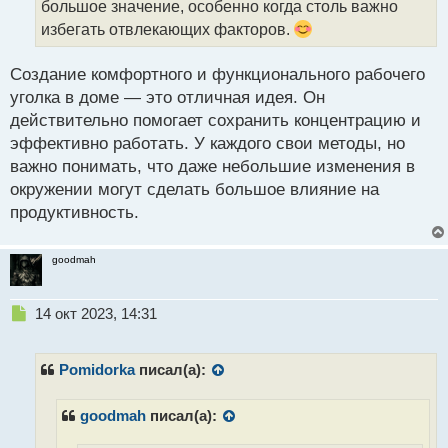
большое значение, особенно когда столь важно
н
избегать отвлекающих факторов.
ы
й
п
Создание комфортного и функционального рабочего
о
уголка в доме — это отличная идея. Он
с
действительно помогает сохранить концентрацию и
т
эффективно работать. У каждого свои методы, но
важно понимать, что даже небольшие изменения в
окружении могут сделать большое влияние на
продуктивность.
goodmah
Н
14 окт 2023, 14:31
е
п
р
Pomidorka
писал(а):
о
ч
goodmah
писал(а):
и
т