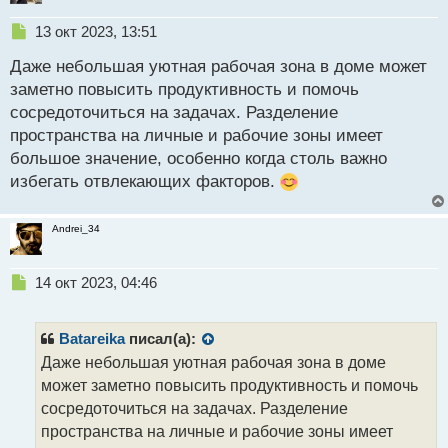
организованное рабочее место с минимальным
Н
13 окт 2023, 13:51
шумом и доступом только к необходимым
е
Даже небольшая уютная рабочая зона в доме может
п
инструментам.
р
заметно повысить продуктивность и помочь
о
сосредоточиться на задачах. Разделение
Во-вторых, я строго придерживаюсь торгового
ч
пространства на личные и рабочие зоны имеет
и
плана и стратегии. Это помогает мне оставаться на
т
большое значение, особенно когда столь важно
правильном пути и избегать импульсивных
а
избегать отвлекающих факторов.
н
решений под влиянием эмоций.
н
ы
Andrei_34
й
п
Н
о
14 окт 2023, 04:46
е
с
п
т
р
Batareika
писал(а):
о
Даже небольшая уютная рабочая зона в доме
ч
может заметно повысить продуктивность и помочь
и
т
сосредоточиться на задачах. Разделение
а
пространства на личные и рабочие зоны имеет
н