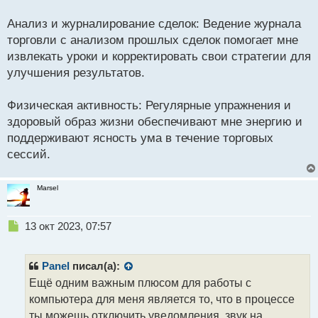
Анализ и журналирование сделок: Ведение журнала
торговли с анализом прошлых сделок помогает мне
извлекать уроки и корректировать свои стратегии для
улучшения результатов.
Физическая активность: Регулярные упражнения и
здоровый образ жизни обеспечивают мне энергию и
поддерживают ясность ума в течение торговых
сессий.
Marsel
Н
13 окт 2023, 07:57
е
п
р
Panel
писал(а):
о
Ещё одним важным плюсом для работы с
ч
компьютера для меня является то, что в процессе
и
т
ты можешь отключить уведомления, звук на