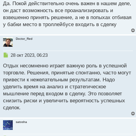
с
Да. Покой действительно очень важен в нашем деле,
торговать когда вокруг нет гробовой
т
он даст возможность все проанализировать и
тишины, а шумят машины, бабушки орут и
взвешенно принять решение, а не в попыхах отбивая
так далее))
у бабки место в троллейбусе входить в сделку
Да, концентрация и покой в торговле очень
важны. Я тоже не могу представить как входить
Doctor_Red
и закрывать сделки в автобусе, или еще где.
Можно дел наворотить таких....)
Н
28 окт 2023, 06:23
е
Отдых несомненно играет важную роль в успешной
п
И потом негативные плоды пожинать и
р
торговле. Решения, принятые спонтанно, часто могут
восстанавливать депозит неизвестно сколько
о
привести к нежелательным результатам. Надо
времени
ч
уделить время на анализ и стратегическое
и
т
мышление перед входом в сделку. Это позволяет
а
снизить риски и увеличить вероятность успешных
н
сделок.
н
ы
й
satosha
п
о