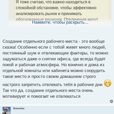
Я тоже считаю, что важно находиться в
т
а
спокойной обстановке, чтобы эффективно
н
анализировать рынок и принимать
н
обоснованные решения. Отвлечения могут
ы
Нажмите, чтобы раскрыть...
й
серьезно повлиять на результаты сделок,
п
поэтому я всегда стараюсь избегать их во
о
время торговли. Какие стратегии или подходы к
с
Создание отдельного рабочего места - это вообще
торговле вы предпочитаете для поддержания
т
сказка! Особенно если с тобой живет много людей,
концентрации во время сессий?
постоянный шум и отвлекающие факторы, то можно
задуматься даже о снятии офиса, где всегда будет
Поддержание спокойной обстановки и
покой и рабочая атмосфера. Но конечно и дома из
концентрации во время торговли - это ключевой
отдельной комнаты или кабинета можно соорудить
аспект успешного анализа рынка и принятия
такое место и просто своим домашним строго
обоснованных решений. Я обычно придерживаюсь
нескольких стратегий, чтобы избегать отвлечений и
настрого запретить отвлекать тебя в рабочие дни
поддерживать фокус во время сессий.
Так что да, создание отдельного места очень
мотивирует и помогает не отвлекаться
Во-первых, я создаю определенное рабочее
пространство, где нет никаких отвлекающих
Batareika
факторов. Это может быть специально