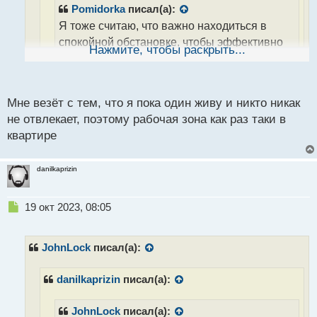
а
Pomidorka
писал(а):
н
Я тоже считаю, что важно находиться в
н
спокойной обстановке, чтобы эффективно
ы
Нажмите, чтобы раскрыть...
й
анализировать рынок и принимать
п
обоснованные решения. Отвлечения могут
о
серьезно повлиять на результаты сделок,
с
Мне везёт с тем, что я пока один живу и никто никак
поэтому я всегда стараюсь избегать их во
т
не отвлекает, поэтому рабочая зона как раз таки в
время торговли. Какие стратегии или
квартире
подходы к торговле вы предпочитаете для
поддержания концентрации во время
danilkaprizin
сессий?
Поддержание спокойной обстановки и
Н
19 окт 2023, 08:05
е
концентрации во время торговли - это ключевой
п
аспект успешного анализа рынка и принятия
р
JohnLock
писал(а):
обоснованных решений. Я обычно
о
придерживаюсь нескольких стратегий, чтобы
ч
danilkaprizin
писал(а):
и
избегать отвлечений и поддерживать фокус во
т
время сессий.
а
JohnLock
писал(а):