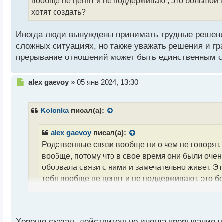
вообще не ценят и не поддерживают, это большой 
н
хотят создать?
н
ы
й
Иногда люди вынуждены принимать трудные решения
п
сложных ситуациях, но также уважать решения и гр
о
прерывание отношений может быть единственным сп
с
т
Н
alex gaevoy
»
05 янв 2024, 13:30
е
п
р
Kolonka
писал(а):
о
ч
alex gaevoy
писал(а):
и
Родственные связи вообще ни о чем не говорят.
т
а
вообще, потому что в свое время они были очень
н
оборвала связи с ними и замечательно живет. Это 
н
тебя вообще не ценят и не поддерживают, это б
ы
й
они сами хотят создать?
п
о
Иногда люди вынуждены принимать трудные решени
с
Хорошо сказал, действительно иногда прерывание ч