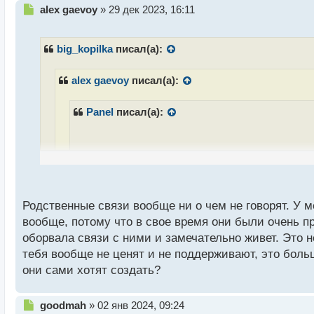
Н
alex gaevoy
»
29 дек 2023, 16:11
е
п
р
big_kopilka
писал(а):
о
ч
alex gaevoy
писал(а):
и
т
а
Panel
писал(а):
н
н
ы
й
Очень важно (говорю из своего опыта), пост
п
близким, что ты на работе и очень ответствен
о
определенные правила, которые выдвигает ра
с
Родственные связи вообще ни о чем не говорят. У м
т
можешь отлучаться, болтать с друзьями и тд. 
вообще, потому что в свое время они были очень пр
примерами. Если окружению все равно и прод
оборвала связи с ними и замечательно живет. Это не
тебя вообще не ценят и не поддерживают, это боль
продолжать с ними общение
Те, кто тебя
они сами хотят создать?
продолжать стоять на своем
Моим сколько не объясняй, все равно будут дела
Н
goodmah
»
02 янв 2024, 09:24