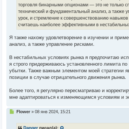
ч
торговля бинарными опционами — это не только сп
и
т
технический и фундаментальный анализ, а также 
а
урок, и стремление к совершенствованию навыков
н
считаешь наиболее эффективными в нестабильны
н
ы
й
Я также нахожу удовлетворение в изучении и прим
п
анализ, а также управление рисками.
о
с
В нестабильных условиях рынка я предпочитаю исп
т
я строго придерживаюсь установленного лимита по
убытки. Также важным элементом моей стратегии я
позиции в случае отрицательного движения рынка.
Более того, я регулярно пересматриваю и корректи
мне адаптироваться к изменяющимся условиям и э
Н
Flower
»
08 янв 2024, 15:21
е
п
р
Danger
писал(а):