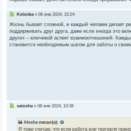
ситуациях, но также уважать решения и границы д
т
отношений может быть единственным способом сох
Н
Kolonka
»
06 янв 2024, 15:24
е
Жизнь бывает сложной, и каждый человек делает р
п
р
поддерживать друг друга, даже если иногда это вк
о
других – ключевой аспект взаимоотношений. Кажды
ч
становится необходимым шагом для заботы о своем
и
т
а
н
н
ы
й
п
о
с
т
Н
satosha
»
08 янв 2024, 10:36
е
п
р
Alesha
писал(а):
о
Я тоже считаю, что если работа или торговля прин