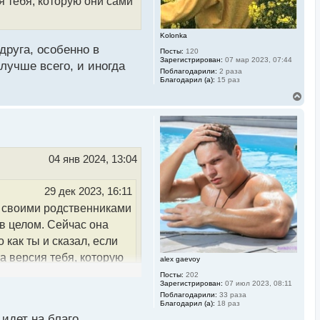
я тебя, которую они сами
а
л
у
Kolonka
руга, особенно в
Посты:
120
Зарегистрирован:
07 мар 2023, 07:44
лучше всего, и иногда
Поблагодарили:
2 раза
Благодарил (а):
15 раз
В
е
р
н
у
т
ь
04 янв 2024, 13:04
с
я
к
29 дек 2023, 16:11
н
а
со своими родственниками
ч
 в целом. Сейчас она
а
л
 как ты и сказал, если
у
а версия тебя, которую
alex gaevoy
Посты:
202
Зарегистрирован:
07 июл 2023, 08:11
Поблагодарили:
33 раза
уга, особенно в сложных
Благодарил (а):
18 раз
идет на благо