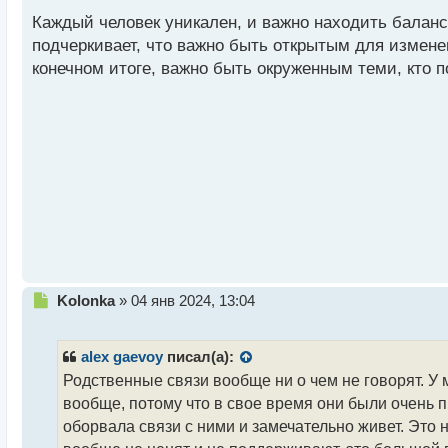
е
это родители. Переодически из-за такого непон
Каждый человек уникален, и важно находить балан
п
р
подчеркивает, что важно быть открытым для измен
Есть такая вещь, что родителя тоже не всегда оказ
о
конечном итоге, важно быть окруженным теми, кто п
Поэтому если твой заработок и твое время абсолютн
ч
и
нормально ли это и почему так происходит? Я клоню
т
уважения ноль, то такие отношения сильно актив
а
н
н
ы
й
п
о
с
т
Н
Kolonka
»
04 янв 2024, 13:04
е
п
р
alex gaevoy
писал(а):
о
Родственные связи вообще ни о чем не говорят. У 
ч
вообще, потому что в свое время они были очень п
и
т
оборвала связи с ними и замечательно живет. Это не
а