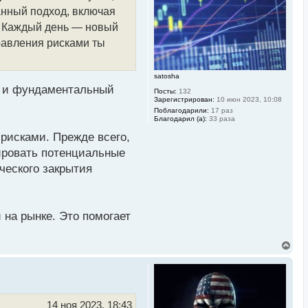
к
анный подход, включая
н
а
. Каждый день — новый
ч
равления рисками ты
а
л
у
satosha
й и фундаментальный
Посты:
132
Зарегистрирован:
10 июн 2023, 10:08
Поблагодарили:
17 раз
Благодарил (а):
33 раза
рисками. Прежде всего,
ировать потенциальные
ческого закрытия
 на рынке. Это помогает
В
е
р
н
у
т
ь
14 ноя 2023, 18:43