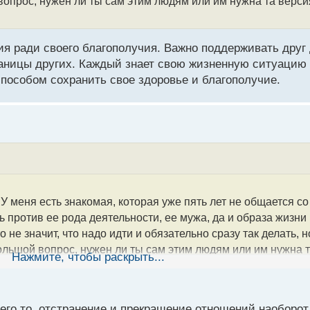
вопрос, нужен ли ты сам этим людям или им нужна та верси
 ради своего благополучия. Важно поддерживать друг д
аницы других. Каждый знает свою жизненную ситуацию 
особом сохранить свое здоровье и благополучие.
 У меня есть знакомая, которая уже пять лет не общается 
 против ее рода деятельности, ее мужа, да и образа жизни
не значит, что надо идти и обязательно сразу так делать, но
ольшой вопрос, нужен ли ты сам этим людям или им нужна т
Нажмите, чтобы раскрыть...
я ради своего благополучия. Важно поддерживать друг др
его то, отстранение и прекращение отношений наоборот 