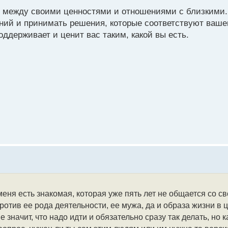
имания приходится просто игнорировать
с между своими ценностями и отношениями с близкими.
ений и принимать решения, которые соответствуют ваше
ываются правы. И не всегда могут желать тебе добра, как бы
оддерживает и ценит вас таким, какой вы есть.
о не ценится, не уважаются твои границы, то тут стоит сер
 к тому, что не важно кто эти люди, важно насколько тебя ц
но поддерживать смысла нет вообще
меня есть знакомая, которая уже пять лет не общается со 
ротив ее рода деятельности, ее мужа, да и образа жизни в 
 значит, что надо идти и обязательно сразу так делать, но к