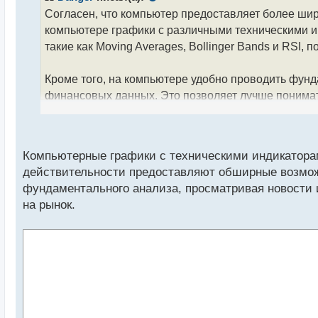
о
Согласен, что компьютер предоставляет более шир
ч
компьютере графики с различными техническими и
и
т
такие как Moving Averages, Bollinger Bands и RSI,
а
н
Кроме того, на компьютере удобно проводить фун
н
финансовых данных. Это позволяет лучше понима
ы
й
п
Какие инструменты анализа ты обычно предпочит
о
с
Компьютерные графики с техническими индикаторами 
т
действительности предоставляют обширные возможн
фундаментального анализа, просматривая новости
на рынок.