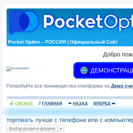
Pocket Option – РОССИЯ | Официальный Сайт
Добро пож
ДЕМОНСТРАЦ
Попробуйте все преимущества платформы на
Демо сче
🍏
СВЕЖЕЕ
⤴️
ГЛАВНАЯ
⬅️
НАЗАД
ВПЕРЕД
➡️
торговать лучше с телефона или с компьюте
Выбор раздела форума