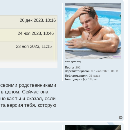
26 дек 2023, 10:16
24 ноя 2023, 10:46
23 ноя 2023, 11:15
alex gaevoy
объяснить друзьям и
Посты:
202
Зарегистрирован:
07 июл 2023, 08:11
 у тебя там есть
Поблагодарили:
33 раза
 своего занятия, не
Благодарил (а):
18 раз
о своими родственниками
акими банальными
 в целом. Сейчас она
ься, а стоит ли
но как ты и сказал, если
та версия тебя, которую
, кому все равно, будут
В
е
лучится, учитывая что
р
н