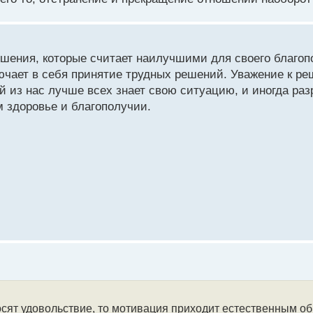
ругих. Каждый знает свою жизненную ситуацию лучше всего
ранить свое здоровье и благополучие.
ешения, которые считает наилучшими для своего благоп
лючает в себя принятие трудных решений. Уважение к р
й из нас лучше всех знает свою ситуацию, и иногда ра
 здоровье и благополучии.
осят удовольствие, то мотивация приходит естественным об