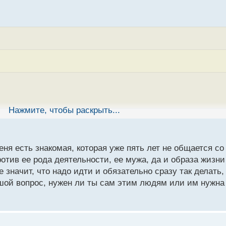
Нажмите, чтобы раскрыть...
авить четкие границы и попытаться максимально доходчиво 
ной работе. Например, сказать: вот ты работаешь на заводе,
ботодатель. В рабочее время ты не можешь отвлекаться от
еня есть знакомая, которая уже пять лет не общается с
То же самое и у меня, только в сто раз серьезнее
Вот т
отив ее рода деятельности, ее мужа, да и образа жизни
олжают отвлекать и мешать, то наверное уже стоит задумат
 значит, что надо идти и обязательно сразу так делать, 
шой вопрос, нужен ли ты сам этим людям или им нужна 
 действительно любит и уважают поймут твою занятость, а те
ть по своему. И тут уже выкинуть из жизни так просто не по