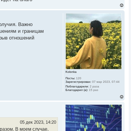
, и иногда прерывание
В
е
р
н
у
олучия. Важно
т
ь
ешениям и границам
с
зрыв отношений
я
к
н
а
ч
а
л
у
Kolonka
Посты:
120
Зарегистрирован:
07 мар 2023, 07:44
Поблагодарили:
2 раза
Благодарил (а):
15 раз
В
е
р
н
у
т
ь
05 дек 2023, 14:20
с
разом. В моем случае,
я