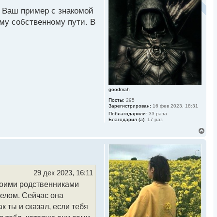
у
 Ваш пример с знакомой
т
ь
му собственному пути. В
 грустно не звучало.
с
я
ьезно задуматься, а
к
н
енят и уважают, если
а
ч
а
л
у
goodmah
Посты:
295
Зарегистрирован:
16 фев 2023, 18:31
Поблагодарили:
33 раза
Благодарил (а):
17 раз
В
е
р
н
у
т
ь
29 дек 2023, 16:11
с
своими родственниками
я
к
целом. Сейчас она
н
а
ак ты и сказал, если тебя
ч