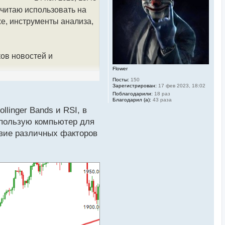
с
очитаю использовать на
я
к
е, инструменты анализа,
н
а
ч
а
л
ов новостей и
у
Flower
Посты:
150
Зарегистрирован:
17 фев 2023, 18:02
Поблагодарили:
18 раз
Благодарил (а):
43 раза
linger Bands и RSI, в
спользую компьютер для
вие различных факторов