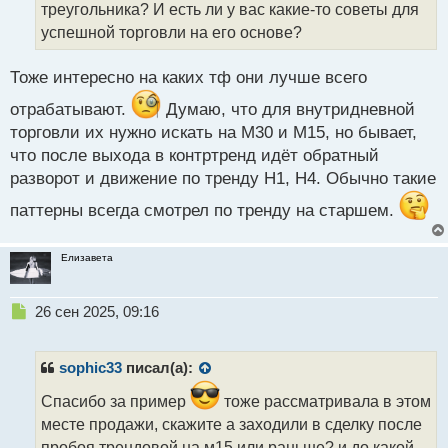
т
треугольника? И есть ли у вас какие-то советы для
а
успешной торговли на его основе?
н
н
Тоже интересно на каких тф они лучше всего
ы
й
отрабатывают.
Думаю, что для внутридневной
п
торговли их нужно искать на М30 и М15, но бывает,
о
с
что после выхода в контртренд идёт обратный
т
разворот и движение по тренду Н1, Н4. Обычно такие
паттерны всегда смотрел по тренду на старшем.
Елизавета
Н
26 сен 2025, 09:16
е
п
р
sophic33
писал(а):
о
ч
Спасибо за пример
тоже рассматривала в этом
и
месте продажи, скажите а заходили в сделку после
т
пробоя трендовой на м15 или раньше? и до какой