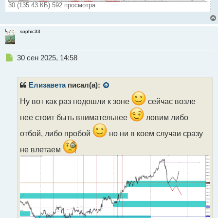
30 (135.43 КБ) 592 просмотра
sophic33
Н
30 сен 2025, 14:58
е
п
р
Елизавета
писал(а):
о
ч
Ну вот как раз подошли к зоне
сейчас возле
и
нее стоит быть внимательнее
ловим либо
т
а
отбой, либо пробой
но ни в коем случаи сразу
н
н
не влетаем
ы
й
п
о
с
т