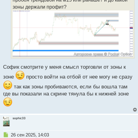
а
зоны держали профит?
н
н
ы
й
п
о
с
т
Софик смотрите у меня смысл торговли от зоны к
зоне
просто войти на отбой от нее могу не сразу
так как зоны пробиваются, если бы вошла там
где вы показали на скрине тянула бы к нижней зоне
sophic33
Н
26 сен 2025, 14:03