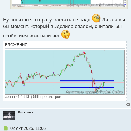
Ну понятно что сразу влетать не надо
Лиза а вы
бы момент, который выделила овалом, считали бы
пробитием зоны или нет
ВЛОЖЕНИЯ
зона (74.43 КБ) 588 просмотров
Елизавета
Н
02 окт 2025, 11:06