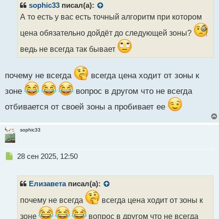
р
sophic33
писал(а):
о
А то есть у вас есть точный алгоритм при котором
ч
и
цена обязательно дойдёт до следующей зоны?
т
а
ведь не всегда так бывает
н
н
ы
почему не всегда
всегда цена ходит от зоны к
й
зоне
вопрос в другом что не всегда
п
о
отбивается от своей зоны а пробивает ее
с
т
sophic33
Н
28 сен 2025, 12:50
е
п
р
Елизавета
писал(а):
о
ч
почему не всегда
всегда цена ходит от зоны к
и
зоне
вопрос в другом что не всегда
т