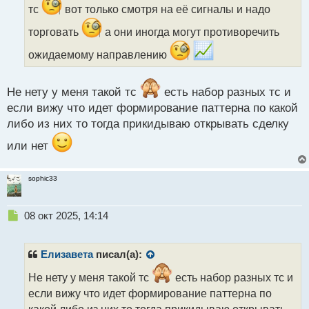
и
тс
вот только смотря на её сигналы и надо
т
а
торговать
а они иногда могут противоречить
н
ожидаемому направлению
н
ы
й
Не нету у меня такой тс
есть набор разных тс и
п
о
если вижу что идет формирование паттерна по какой
с
либо из них то тогда прикидываю открывать сделку
т
или нет
sophic33
Н
08 окт 2025, 14:14
е
п
р
Елизавета
писал(а):
о
ч
Не нету у меня такой тс
есть набор разных тс и
и
если вижу что идет формирование паттерна по
т