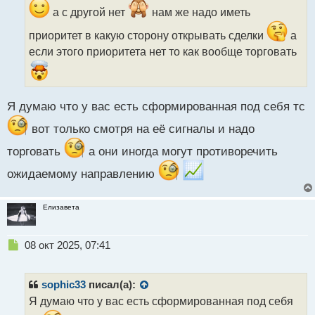
и
а с другой нет
нам же надо иметь
т
а
приоритет в какую сторону открывать сделки
а
н
если этого приоритета нет то как вообще торговать
н
ы
й
п
Я думаю что у вас есть сформированная под себя тс
о
с
вот только смотря на её сигналы и надо
т
торговать
а они иногда могут противоречить
ожидаемому направлению
Елизавета
Н
08 окт 2025, 07:41
е
п
р
sophic33
писал(а):
о
Я думаю что у вас есть сформированная под себя
ч