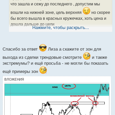
и
что зашла и сежу до последнего , допустим мы
т
а
вошли на нижней зоне, цель верхняя
но скорее
н
бы всего вышла в красных кружечках, хоть цена и
н
дошла дальше до цели
ы
Нажмите, чтобы раскрыть...
й
п
о
с
т
Спасибо за ответ
Лиза а скажите от зон для
выхода из сделки трендовые смотрите
и также
экстремумы? и ещё просьба - не могли бы показать
ещё примеры зон
ВЛОЖЕНИЯ