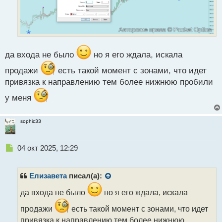
й
п
о
с
т
да входа не было
но я его ждала, искала
продажи
есть такой момент с зонами, что идет
привязка к направлению тем более нижнюю пробили
у меня
sophic33
Н
04 окт 2025, 12:29
е
п
р
Елизавета
писал(а):
о
ч
да входа не было
но я его ждала, искала
и
продажи
есть такой момент с зонами, что идет
т
а
привязка к направлению тем более нижнюю