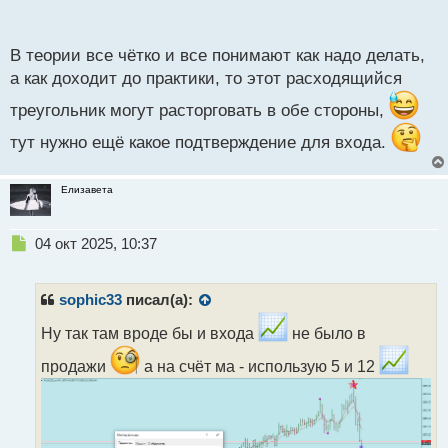
п
инноваций заключается успех в торговле
о
бинарными опционами.
с
В теории все чётко и все понимают как надо делать,
т
а как доходит до практики, то этот расходящийся
треугольник могут расторговать в обе стороны,
тут нужно ещё какое подтверждение для входа.
Елизавета
Н
04 окт 2025, 10:37
е
п
р
sophic33
писал(а):
о
ч
Ну так там вроде бы и входа
не было в
и
продажи
а на счёт ма - использую 5 и 12
т
а
н
н
ы