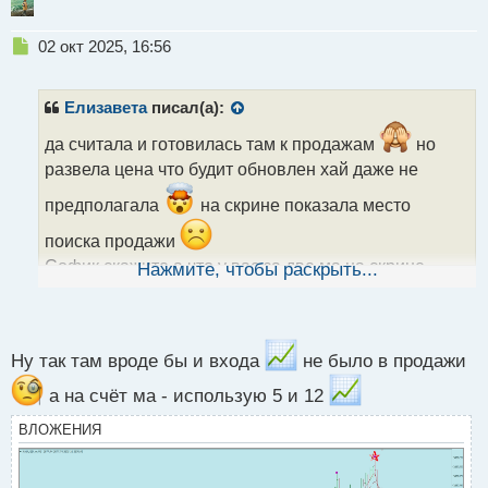
Н
02 окт 2025, 16:56
е
п
р
Елизавета
писал(а):
о
ч
да считала и готовилась там к продажам
но
и
развела цена что будит обновлен хай даже не
т
а
предполагала
на скрине показала место
н
поиска продажи
н
ы
Софик скажите а что у вас за две ма на скрине
Нажмите, чтобы раскрыть...
й
какие параметры?
п
о
с
т
Ну так там вроде бы и входа
не было в продажи
а на счёт ма - использую 5 и 12
ВЛОЖЕНИЯ