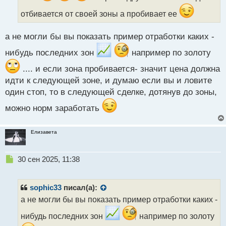
а
отбивается от своей зоны а пробивает ее
н
н
ы
а не могли бы вы показать пример отработки каких -
й
нибудь последних зон
например по золоту
п
о
.... и если зона пробивается- значит цена должна
с
т
идти к следующей зоне, и думаю если вы и ловите
один стоп, то в следующей сделке, дотянув до зоны,
можно норм заработать
Елизавета
Н
30 сен 2025, 11:38
е
п
р
sophic33
писал(а):
о
а не могли бы вы показать пример отработки каких -
ч
и
нибудь последних зон
например по золоту
т