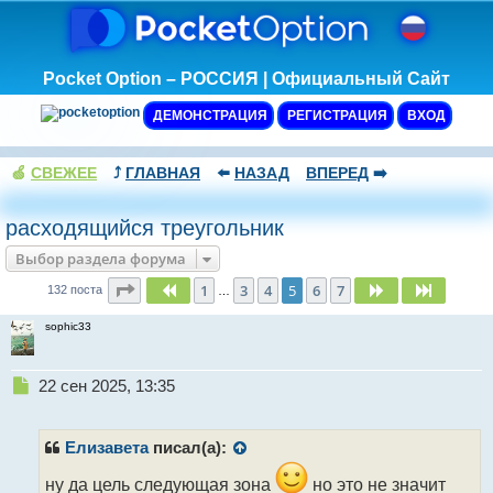
Pocket Option – РОССИЯ | Официальный Сайт
ДЕМОНСТРАЦИЯ
РЕГИСТРАЦИЯ
ВХОД
🍏
СВЕЖЕЕ
⤴️
ГЛАВНАЯ
⬅️
НАЗАД
ВПЕРЕД
➡️
расходящийся треугольник
Выбор раздела форума
Страница
5
из
7
1
3
4
5
6
7
Пред.
След.
След.
132 поста
…
sophic33
Н
22 сен 2025, 13:35
е
п
р
Елизавета
писал(а):
о
ч
ну да цель следующая зона
но это не значит