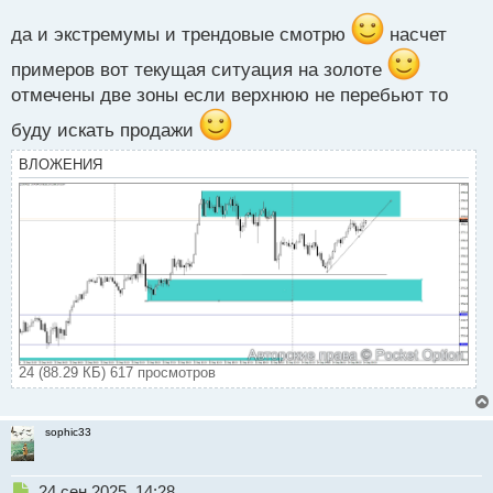
с
т
да и экстремумы и трендовые смотрю
насчет
примеров вот текущая ситуация на золоте
отмечены две зоны если верхнюю не перебьют то
буду искать продажи
ВЛОЖЕНИЯ
24 (88.29 КБ) 617 просмотров
sophic33
Н
24 сен 2025, 14:28