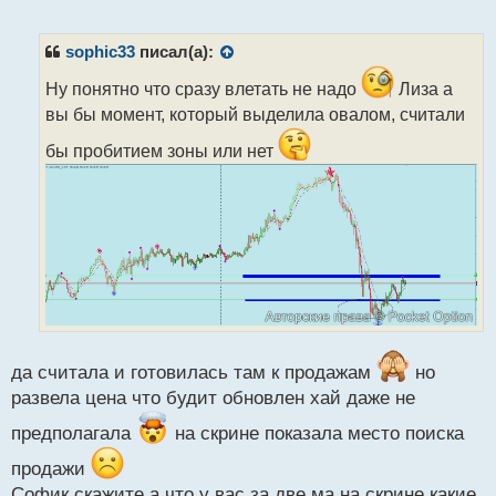
е
п
р
sophic33
писал(а):
о
ч
Ну понятно что сразу влетать не надо
Лиза а
и
вы бы момент, который выделила овалом, считали
т
а
бы пробитием зоны или нет
н
н
ы
й
п
о
с
т
да считала и готовилась там к продажам
но
развела цена что будит обновлен хай даже не
предполагала
на скрине показала место поиска
продажи
Софик скажите а что у вас за две ма на скрине какие