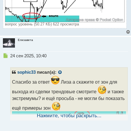
вопрос уровень (50.27 КБ) 622 просмотра
Елизавета
Н
24 сен 2025, 10:40
е
п
р
sophic33
писал(а):
о
ч
Спасибо за ответ
Лиза а скажите от зон для
и
выхода из сделки трендовые смотрите
и также
т
а
экстремумы? и ещё просьба - не могли бы показать
н
ещё примеры зон
н
ы
Нажмите, чтобы раскрыть...
й
п
о