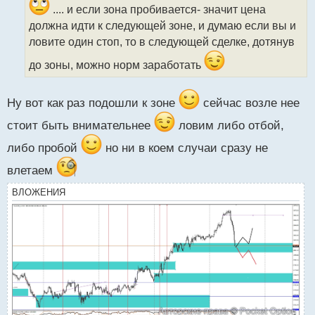
а
.... и если зона пробивается- значит цена
н
должна идти к следующей зоне, и думаю если вы и
н
ловите один стоп, то в следующей сделке, дотянув
ы
й
до зоны, можно норм заработать
п
о
с
Ну вот как раз подошли к зоне
сейчас возле нее
т
стоит быть внимательнее
ловим либо отбой,
либо пробой
но ни в коем случаи сразу не
влетаем
ВЛОЖЕНИЯ