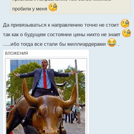
н
пробили у меня
н
ы
й
Да привязываться к направлению точно не стоит
п
о
так как о будущем состоянии цены никто не знает
с
т
.....ибо тогда все стали бы миллиардерами
.
ВЛОЖЕНИЯ