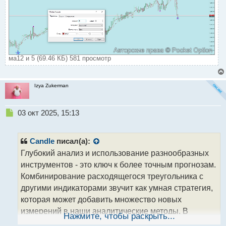
ма12 и 5 (69.46 КБ) 581 просмотр
Izya Zukerman
Н
03 окт 2025, 15:13
е
п
р
Candle
писал(а):
о
Глубокий анализ и использование разнообразных
ч
инструментов - это ключ к более точным прогнозам.
и
т
Комбинирование расходящегося треугольника с
а
другими индикаторами звучит как умная стратегия,
н
которая может добавить множество новых
н
измерений в наши аналитические методы. В
ы
Нажмите, чтобы раскрыть...
й
постоянном стремлении к развитию и поиску