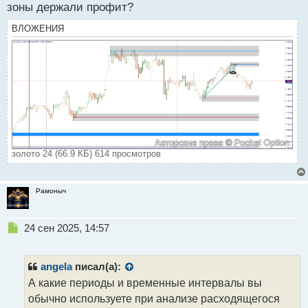
зоны держали профит?
ВЛОЖЕНИЯ
золото 24 (66.9 КБ) 614 просмотров
Рамоныч
Н
24 сен 2025, 14:57
е
п
р
angela
писал(а):
о
А какие периоды и временные интервалы вы
ч
обычно используете при анализе расходящегося
и