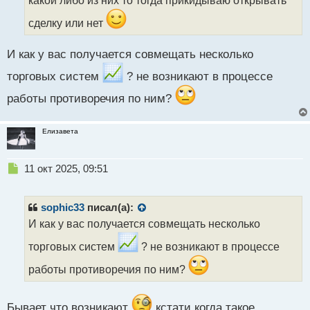
какой либо из них то тогда прикидываю открывать
а
н
сделку или нет
н
ы
И как у вас получается совмещать несколько
й
п
торговых систем
? не возникают в процессе
о
с
работы противоречия по ним?
т
Елизавета
Н
11 окт 2025, 09:51
е
п
р
sophic33
писал(а):
о
И как у вас получается совмещать несколько
ч
и
торговых систем
? не возникают в процессе
т
а
работы противоречия по ним?
н
н
ы
Бывает что возникают
кстати когда такое