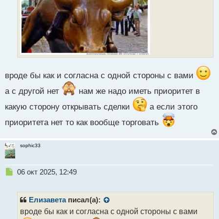
вроде бы как и согласна с одной стороны с вами
а с другой нет
нам же надо иметь приоритет в
какую сторону открывать сделки
а если этого
приоритета нет то как вообще торговать
sophic33
Н
06 окт 2025, 12:49
е
п
р
Елизавета
писал(а):
о
вроде бы как и согласна с одной стороны с вами
ч