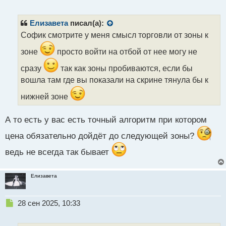
е
п
р
Елизавета
писал(а):
о
Софик смотрите у меня смысл торговли от зоны к
ч
и
зоне
просто войти на отбой от нее могу не
т
а
сразу
так как зоны пробиваются, если бы
н
вошла там где вы показали на скрине тянула бы к
н
ы
нижней зоне
й
п
А то есть у вас есть точный алгоритм при котором
о
с
цена обязательно дойдёт до следующей зоны?
т
ведь не всегда так бывает
Елизавета
Н
28 сен 2025, 10:33
е
п