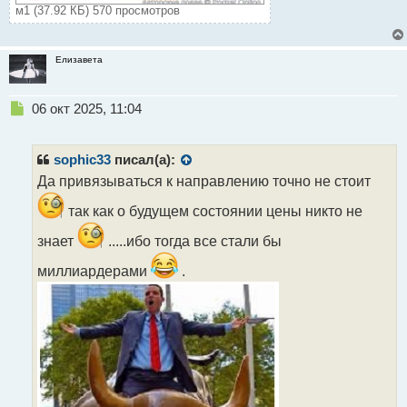
м1 (37.92 КБ) 570 просмотров
Елизавета
Н
06 окт 2025, 11:04
е
п
р
sophic33
писал(а):
о
Да привязываться к направлению точно не стоит
ч
и
так как о будущем состоянии цены никто не
т
а
знает
.....ибо тогда все стали бы
н
миллиардерами
.
н
ы
й
п
о
с
т