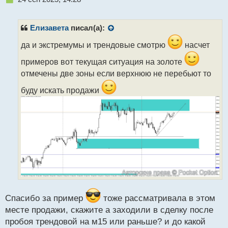
е
п
р
Елизавета
писал(а):
о
ч
да и экстремумы и трендовые смотрю
насчет
и
примеров вот текущая ситуация на золоте
т
а
отмечены две зоны если верхнюю не перебьют то
н
буду искать продажи
н
ы
й
п
о
с
т
Спасибо за пример
тоже рассматривала в этом
месте продажи, скажите а заходили в сделку после
пробоя трендовой на м15 или раньше? и до какой