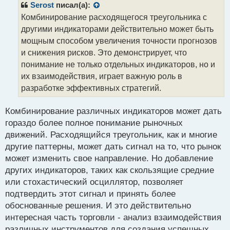
р
Serost
писал(а):
о
Комбинирование расходящегося треугольника с
ч
другими индикаторами действительно может быть
и
т
мощным способом увеличения точности прогнозов
а
и снижения рисков. Это демонстрирует, что
н
понимание не только отдельных индикаторов, но и
н
их взаимодействия, играет важную роль в
ы
й
разработке эффективных стратегий.
п
о
Комбинирование различных индикаторов может дать
с
гораздо более полное понимание рыночных
т
движений. Расходящийся треугольник, как и многие
другие паттерны, может дать сигнал на то, что рынок
может изменить свое направление. Но добавление
других индикаторов, таких как скользящие средние
или стохастический осциллятор, позволяет
подтвердить этот сигнал и принять более
обоснованные решения. И это действительно
интересная часть торговли - анализ взаимодействия
различных инструментов для создания успешных