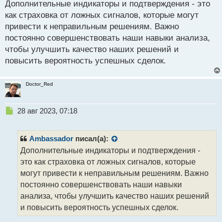
Дополнительные индикаторы и подтверждения - это
п
р
как страховка от ложных сигналов, которые могут
о
привести к неправильным решениям. Важно
ч
постоянно совершенствовать наши навыки анализа,
и
т
чтобы улучшить качество наших решений и
а
повысить вероятность успешных сделок.
н
н
ы
Doctor_Red
й
п
Н
о
28 авг 2023, 07:18
е
с
п
т
р
Ambassador
писал(а):
о
Дополнительные индикаторы и подтверждения -
ч
это как страховка от ложных сигналов, которые
и
т
могут привести к неправильным решениям. Важно
а
постоянно совершенствовать наши навыки
н
анализа, чтобы улучшить качество наших решений
н
и повысить вероятность успешных сделок.
ы
й