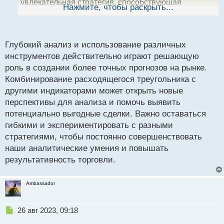
увлекательная стратегия, способствующая
ы
Нажмите, чтобы раскрыть...
й
повышению эффективности наших аналитических
п
усилий.
о
с
Глубокий анализ и использование различных
т
инструментов действительно играют решающую
роль в создании более точных прогнозов на рынке.
Комбинирование расходящегося треугольника с
другими индикаторами может открыть новые
перспективы для анализа и помочь выявить
потенциально выгодные сделки. Важно оставаться
гибкими и экспериментировать с разными
стратегиями, чтобы постоянно совершенствовать
наши аналитические умения и повышать
результативность торговли.
Ambassador
Н
26 авг 2023, 09:18
е