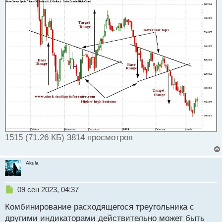
т
1515 (71.26 КБ) 3814 просмотров
Akula
Н
09 сен 2023, 04:37
е
Комбинирование расходящегося треугольника с
п
р
другими индикаторами действительно может быть