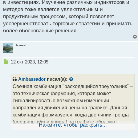
в инвестициях. Изучение различных индикаторов и
и
т
методов тоже является увлекательным и
а
продуктивным процессом, который позволяет
н
усовершенствовать торговые стратегии и принимать
н
более обоснованные решения.
ы
й
п
lexaaah
о
с
т
Н
12 окт 2023, 12:09
е
п
р
Ambassador
писал(а):
о
Свечная комбинация "расходящийся треугольник" –
ч
это техническая формация, которая может
и
т
сигнализировать о возможном изменении
а
направления движения цены на графике. Данная
н
комбинация формируется, когда две линии тренда
н
(вершины и/или днища) на графике образуют
ы
Нажмите, чтобы раскрыть...
й
треугольник, а при этом цена движется в сторону,
п
противоположную наклону треугольника. Таким