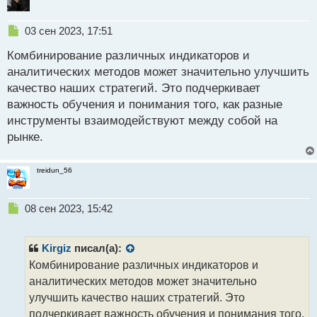
Н
03 сен 2023, 17:51
е
Комбинирование различных индикаторов и
п
р
аналитических методов может значительно улучшить
о
качество наших стратегий. Это подчеркивает
ч
важность обучения и понимания того, как разные
и
т
инструменты взаимодействуют между собой на
а
рынке.
н
н
ы
treidun_56
й
п
Н
о
08 сен 2023, 15:42
е
с
п
т
р
Kirgiz
писал(а):
о
Комбинирование различных индикаторов и
ч
аналитических методов может значительно
и
т
улучшить качество наших стратегий. Это
а
подчеркивает важность обучения и понимания того,