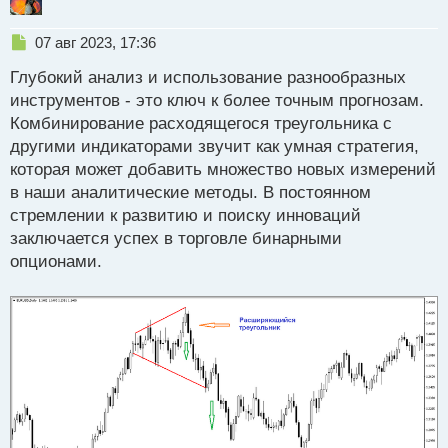
Н
07 авг 2023, 17:36
е
Глубокий анализ и использование разнообразных
п
р
инструментов - это ключ к более точным прогнозам.
о
Комбинирование расходящегося треугольника с
ч
другими индикаторами звучит как умная стратегия,
и
т
которая может добавить множество новых измерений
а
в наши аналитические методы. В постоянном
н
стремлении к развитию и поиску инноваций
н
заключается успех в торговле бинарными
ы
й
опционами.
п
о
с
т