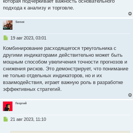
которая подчеркивает важность основательного
подхода к анализу и торговле.
Serost
Н
19 авг 2023, 03:01
е
Комбинирование расходящегося треугольника с
п
р
другими индикаторами действительно может быть
о
мощным способом увеличения точности прогнозов и
ч
снижения рисков. Это демонстрирует, что понимание
и
т
не только отдельных индикаторов, но и их
а
взаимодействия, играет важную роль в разработке
н
эффективных стратегий.
н
ы
й
Георгий
п
о
с
Н
21 авг 2023, 11:10
т
е
п