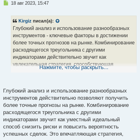
Н
18 авг 2023, 15:47
е
п
р
Kirgiz
писал(а):
о
Глубокий анализ и использование разнообразных
ч
инструментов - ключевые факторы в достижении
и
т
более точных прогнозов на рынке. Комбинирование
а
расходящегося треугольника с другими
н
индикаторами действительно звучит как
н
увлекательная стратегия, способствующая
ы
Нажмите, чтобы раскрыть...
й
повышению эффективности наших аналитических
п
усилий.
о
с
Глубокий анализ и использование разнообразных
т
инструментов действительно позволяют получить
более точные прогнозы на рынке. Комбинирование
расходящегося треугольника с другими
индикаторами звучит как уместный идеальный
способ снизить риски и повысить вероятность
успешных сделок. Это впечатляющая стратегия,