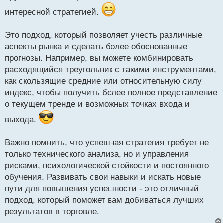
о
интересной стратегией.
ч
и
т
Это подход, который позволяет учесть различные
а
аспекты рынка и сделать более обоснованные
н
н
прогнозы. Например, вы можете комбинировать
ы
расходящийся треугольник с такими инструментами,
й
как скользящие средние или относительную силу
п
индекс, чтобы получить более полное представление
о
с
о текущем тренде и возможных точках входа и
т
выхода.
Важно помнить, что успешная стратегия требует не
только технического анализа, но и управления
рисками, психологической стойкости и постоянного
обучения. Развивать свои навыки и искать новые
пути для повышения успешности - это отличный
подход, который поможет вам добиваться лучших
результатов в торговле.