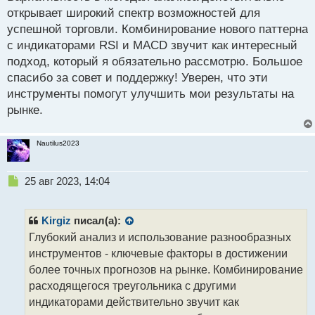
р
открывает широкий спектр возможностей для
о
успешной торговли. Комбинирование нового паттерна
ч
с индикаторами RSI и MACD звучит как интересный
и
т
подход, который я обязательно рассмотрю. Большое
а
спасибо за совет и поддержку! Уверен, что эти
н
инструменты помогут улучшить мои результаты на
н
рынке.
ы
й
п
Nautilus2023
о
с
т
Н
25 авг 2023, 14:04
е
п
р
Kirgiz
писал(а):
о
Глубокий анализ и использование разнообразных
ч
инструментов - ключевые факторы в достижении
и
т
более точных прогнозов на рынке. Комбинирование
а
расходящегося треугольника с другими
н
индикаторами действительно звучит как
н