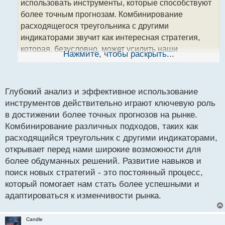
использовать инструменты, которые способствуют
и
т
более точным прогнозам. Комбинирование
а
расходящегося треугольника с другими
н
индикаторами звучит как интересная стратегия,
н
которая, безусловно, может усилить наши
ы
Нажмите, чтобы раскрыть...
й
аналитические способности. Важно постоянно
п
развивать свои навыки и искать новые пути для
о
повышения успешности наших сделок.
с
Глубокий анализ и эффективное использование
т
инструментов действительно играют ключевую роль
в достижении более точных прогнозов на рынке.
Комбинирование различных подходов, таких как
расходящийся треугольник с другими индикаторами,
открывает перед нами широкие возможности для
более обдуманных решений. Развитие навыков и
поиск новых стратегий - это постоянный процесс,
который помогает нам стать более успешными и
адаптироваться к изменчивости рынка.
Candle