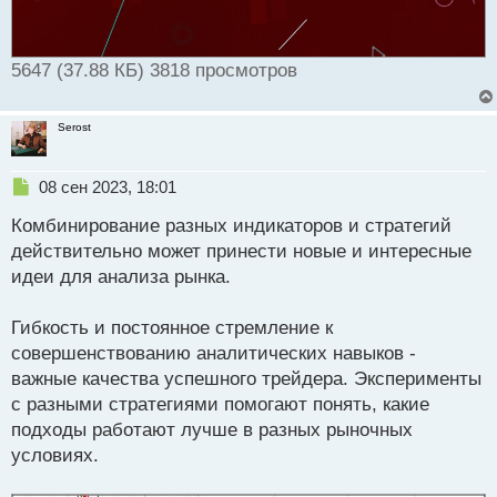
5647 (37.88 КБ) 3818 просмотров
Serost
Н
08 сен 2023, 18:01
е
Комбинирование разных индикаторов и стратегий
п
р
действительно может принести новые и интересные
о
идеи для анализа рынка.
ч
и
т
Гибкость и постоянное стремление к
а
совершенствованию аналитических навыков -
н
важные качества успешного трейдера. Эксперименты
н
с разными стратегиями помогают понять, какие
ы
й
подходы работают лучше в разных рыночных
п
условиях.
о
с