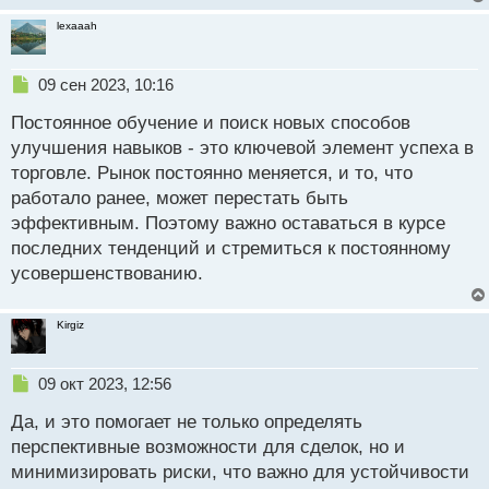
lexaaah
Н
09 сен 2023, 10:16
е
Постоянное обучение и поиск новых способов
п
р
улучшения навыков - это ключевой элемент успеха в
о
торговле. Рынок постоянно меняется, и то, что
ч
работало ранее, может перестать быть
и
т
эффективным. Поэтому важно оставаться в курсе
а
последних тенденций и стремиться к постоянному
н
усовершенствованию.
н
ы
й
Kirgiz
п
о
с
Н
09 окт 2023, 12:56
т
е
Да, и это помогает не только определять
п
р
перспективные возможности для сделок, но и
о
минимизировать риски, что важно для устойчивости
ч