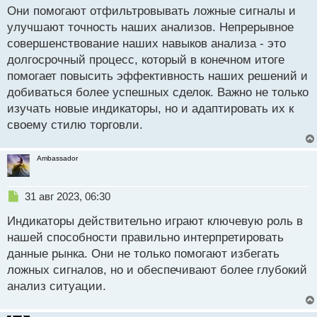
п
Они помогают отфильтровывать ложные сигналы и
о
улучшают точность наших анализов. Непрерывное
с
совершенствование наших навыков анализа - это
т
долгосрочный процесс, который в конечном итоге
помогает повысить эффективность наших решений и
добиваться более успешных сделок. Важно не только
изучать новые индикаторы, но и адаптировать их к
своему стилю торговли.
Ambassador
Н
31 авг 2023, 06:30
е
Индикаторы действительно играют ключевую роль в
п
р
нашей способности правильно интерпретировать
о
данные рынка. Они не только помогают избегать
ч
ложных сигналов, но и обеспечивают более глубокий
и
т
анализ ситуации.
а
н