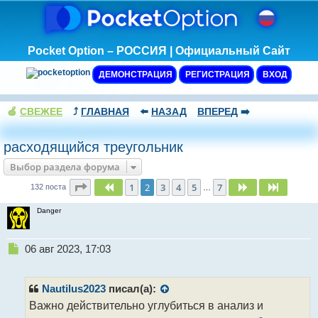
Pocket Option – РОССИЯ | Официальный Сайт
ДЕМОНСТРАЦИЯ
РЕГИСТРАЦИЯ
ВХОД
🍏
СВЕЖЕЕ
⤴️
ГЛАВНАЯ
⬅️
НАЗАД
ВПЕРЕД
➡️
расходящийся треугольник
Выбор раздела форума
Страница
2
из
7
1
2
3
4
5
7
Пред.
След.
След.
132 поста
…
Danger
Н
06 авг 2023, 17:03
е
п
р
Nautilus2023
писал(а):
о
Важно действительно углубиться в анализ и
ч