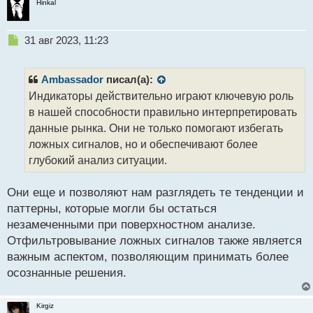
Hinkal
н
ы
й
Н
31 авг 2023, 11:23
п
е
о
п
с
р
Ambassador
писал(а):
т
о
Индикаторы действительно играют ключевую роль
ч
в нашей способности правильно интерпретировать
и
т
данные рынка. Они не только помогают избегать
а
ложных сигналов, но и обеспечивают более
н
глубокий анализ ситуации.
н
ы
й
Они еще и позволяют нам разглядеть те тенденции и
п
паттерны, которые могли бы остаться
о
незамеченными при поверхностном анализе.
с
Отфильтровывание ложных сигналов также является
т
важным аспектом, позволяющим принимать более
осознанные решения.
Kirgiz