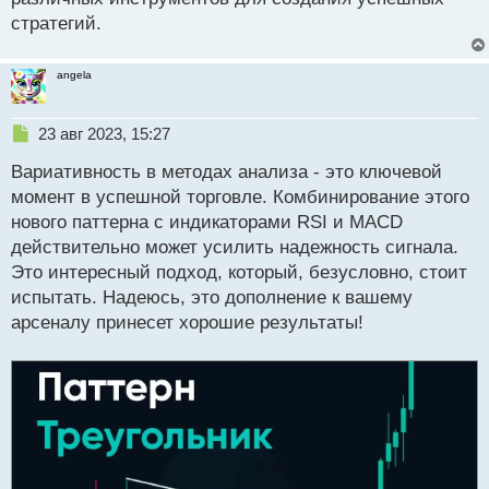
стратегий.
angela
Н
23 авг 2023, 15:27
е
Вариативность в методах анализа - это ключевой
п
р
момент в успешной торговле. Комбинирование этого
о
нового паттерна с индикаторами RSI и MACD
ч
действительно может усилить надежность сигнала.
и
т
Это интересный подход, который, безусловно, стоит
а
испытать. Надеюсь, это дополнение к вашему
н
арсеналу принесет хорошие результаты!
н
ы
й
п
о
с
т