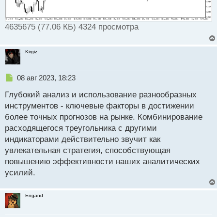
4635675 (77.06 КБ) 4324 просмотра
Kirgiz
Н
08 авг 2023, 18:23
е
Глубокий анализ и использование разнообразных
п
р
инструментов - ключевые факторы в достижении
о
более точных прогнозов на рынке. Комбинирование
ч
расходящегося треугольника с другими
и
т
индикаторами действительно звучит как
а
увлекательная стратегия, способствующая
н
повышению эффективности наших аналитических
н
усилий.
ы
й
п
Engand
о
с
т