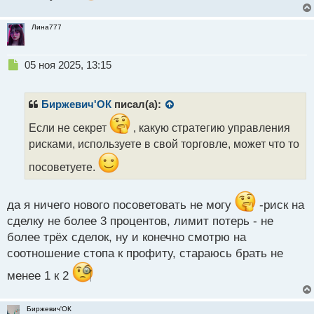
Лина777
Н
05 ноя 2025, 13:15
е
п
р
Биржевич'ОК
писал(а):
о
ч
Если не секрет
, какую стратегию управления
и
рисками, используете в свой торговле, может что то
т
а
посоветуете.
н
н
ы
да я ничего нового посоветовать не могу
-риск на
й
сделку не более 3 процентов, лимит потерь - не
п
более трёх сделок, ну и конечно смотрю на
о
соотношение стопа к профиту, стараюсь брать не
с
т
менее 1 к 2
Биржевич'ОК