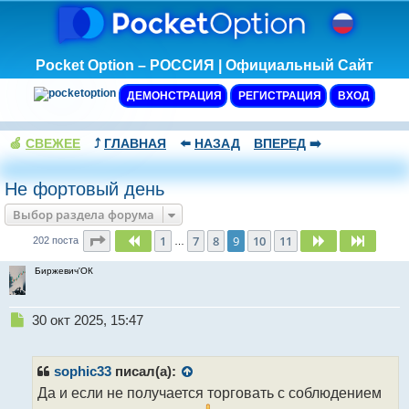
Pocket Option – РОССИЯ | Официальный Сайт
ДЕМОНСТРАЦИЯ
РЕГИСТРАЦИЯ
ВХОД
🍏
СВЕЖЕЕ
⤴️
ГЛАВНАЯ
⬅️
НАЗАД
ВПЕРЕД
➡️
Не фортовый день
Выбор раздела форума
Страница
9
из
11
1
7
8
9
10
11
Пред.
След.
След.
202 поста
…
Биржевич'ОК
Н
30 окт 2025, 15:47
е
п
р
sophic33
писал(а):
о
Да и если не получается торговать с соблюдением
ч