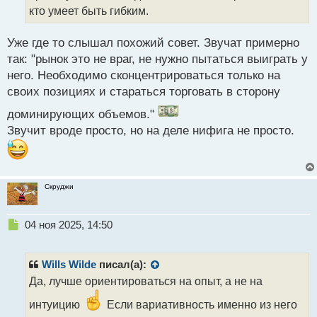
й
кто умеет быть гибким.
п
о
Уже где то слышал похожий совет. Звучат примерно
с
так: "рынок это не враг, не нужно пытаться выиграть у
т
него. Необходимо сконцентрироваться только на
своих позициях и стараться торговать в сторону
доминирующих объемов."
Звучит вроде просто, но на деле нифига не просто.
Скруджи
Н
04 ноя 2025, 14:50
е
п
р
Wills Wilde
писал(а):
о
Да, лучше ориентироваться на опыт, а не на
ч
и
интуицию
Если вариативность именно из него
т