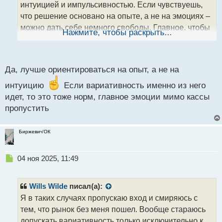
а
интуицией и импульсивностью. Если чувствуешь,
н
что решение основано на опыте, а не на эмоциях –
н
можно дать себе немного свободы. Главное, чтобы
ы
Нажмите, чтобы раскрыть...
й
это не стало привычкой и не разрушало общую
п
структуру торговли.
о
с
Да, лучше ориентироваться на опыт, а не на
т
интуицию
Если вариативность именно из него
идет, то это тоже норм, главное эмоции мимо кассы
пропустить
Биржевич'ОК
Н
04 ноя 2025, 11:49
е
п
р
Wills Wilde
писал(а):
о
Я в таких случаях пропускаю вход и смиряюсь с
ч
тем, что рынок без меня пошел. Вообще стараюсь
и
т
допускать вариативность только исключительно к