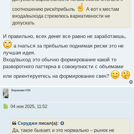
а
соотношению риск/прибыль
А вот к местам
н
н
входа/выхода стремлюсь вариативности не
ы
допускать
й
п
И правильно, всех денег все равно не заработаешь,
о
с
а гнаться за прибылью поднимая риски это не
т
лучшая идея.
Вход/выход это обычно формирование какой то
разворотного паттерна в совокупности с объемами
или ориентируетесь на формирование свеч?
Биржевич'ОК
Н
04 ноя 2025, 11:52
е
п
р
Скруджи
писал(а):
о
Да, такое бывает, и это нормально – рынок не
ч