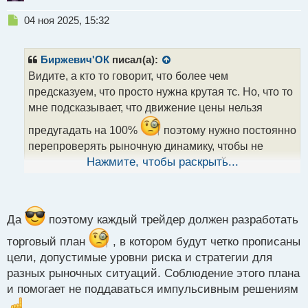
Н
04 ноя 2025, 15:32
е
п
р
Биржевич'ОК
писал(а):
о
Видите, а кто то говорит, что более чем
ч
предсказуем, что просто нужна крутая тс. Но, что то
и
т
мне подсказывает, что движение цены нельзя
а
предугадать на 100%
поэтому нужно постоянно
н
н
перепроверять рыночную динамику, чтобы не
ы
пропустить изменения и последующий разворот.
Нажмите, чтобы раскрыть...
й
Часто получаются стопы или минусы именно из за
п
о
предвзятости в одну из сторон.
Либо просто
с
хочется доказать свою правоту. Хотя по большому
т
Да
поэтому каждый трейдер должен разработать
счету, рынок даже не замечает объемов трейдера
торговый план
, в котором будут четко прописаны
спекулянта.
цели, допустимые уровни риска и стратегии для
разных рыночных ситуаций. Соблюдение этого плана
и помогает не поддаваться импульсивным решениям