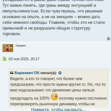
т
Тут важно понять, где грань между интуицией и
импульсивностью. Если чувствуешь, что решение
основано на опыте, а не на эмоциях – можно дать
себе немного свободы. Главное, чтобы это не стало
привычкой и не разрушало общую структуру
торговли.
Скруджи
Н
03 ноя 2025, 20:17
е
п
р
Биржевич'ОК
писал(а):
о
Видите, а кто то говорит, что более чем
ч
предсказуем, что просто нужна крутая тс. Но, что то
и
т
мне подсказывает, что движение цены нельзя
а
предугадать на 100%
поэтому нужно постоянно
н
н
перепроверять рыночную динамику, чтобы не
ы
пропустить изменения и последующий разворот.
Нажмите, чтобы раскрыть...