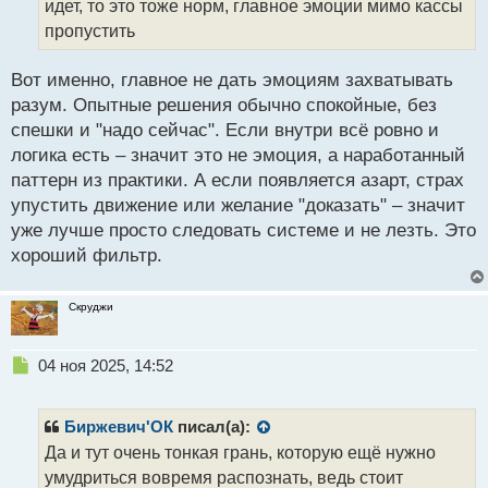
идет, то это тоже норм, главное эмоции мимо кассы
а
пропустить
н
н
ы
Вот именно, главное не дать эмоциям захватывать
й
разум. Опытные решения обычно спокойные, без
п
спешки и "надо сейчас". Если внутри всё ровно и
о
с
логика есть – значит это не эмоция, а наработанный
т
паттерн из практики. А если появляется азарт, страх
упустить движение или желание "доказать" – значит
уже лучше просто следовать системе и не лезть. Это
хороший фильтр.
Скруджи
Н
04 ноя 2025, 14:52
е
п
р
Биржевич'ОК
писал(а):
о
Да и тут очень тонкая грань, которую ещё нужно
ч
умудриться вовремя распознать, ведь стоит
и