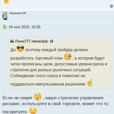
Биржевич'ОК
Н
04 ноя 2025, 18:36
е
п
р
Лина777
писал(а):
о
ч
Да
поэтому каждый трейдер должен
и
разработать торговый план
, в котором будут
т
а
четко прописаны цели, допустимые уровни риска и
н
стратегии для разных рыночных ситуаций.
н
Соблюдение этого плана и помогает не
ы
й
поддаваться импульсивным решениям
п
о
с
Если не секрет
, какую стратегию управления
т
рисками, используете в свой торговле, может что то
посоветуете.