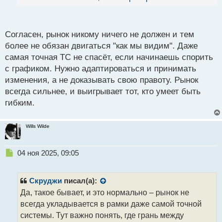
й
Часто получаются стопы или минусы именно из за
п
о
предвзятости в одну из сторон.
Либо просто
с
Согласен, рынок никому ничего не должен и тем
хочется доказать свою правоту. Хотя по большому
т
более не обязан двигаться "как мы видим". Даже
счету, рынок даже не замечает объемов трейдера
самая точная ТС не спасёт, если начинаешь спорить
спекулянта.
с графиком. Нужно адаптироваться и принимать
изменения, а не доказывать свою правоту. Рынок
всегда сильнее, и выигрывает тот, кто умеет быть
гибким.
Wills Wilde
Н
04 ноя 2025, 09:05
е
п
р
Скруджи
писал(а):
о
Да, такое бывает, и это нормально – рынок не
ч
всегда укладывается в рамки даже самой точной
и
т
системы. Тут важно понять, где грань между