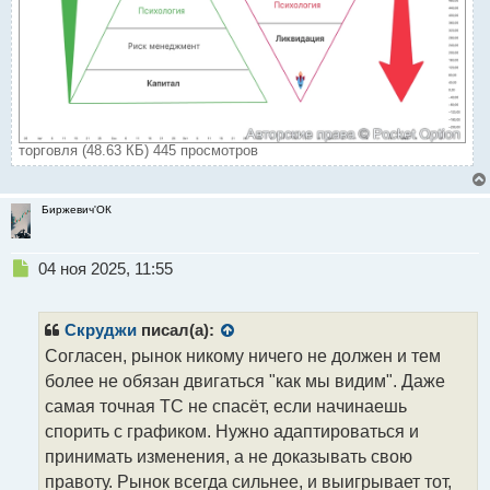
торговля (48.63 КБ) 445 просмотров
Биржевич'ОК
Н
04 ноя 2025, 11:55
е
п
р
Скруджи
писал(а):
о
Согласен, рынок никому ничего не должен и тем
ч
более не обязан двигаться "как мы видим". Даже
и
т
самая точная ТС не спасёт, если начинаешь
а
спорить с графиком. Нужно адаптироваться и
н
принимать изменения, а не доказывать свою
н
правоту. Рынок всегда сильнее, и выигрывает тот,
ы