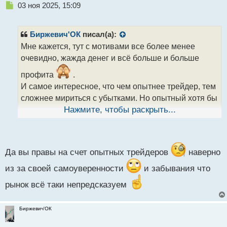
Н
03 ноя 2025, 15:09
е
п
р
Биржевич'ОК
писал(а):
о
Мне кажется, тут с мотивами все более менее
ч
очевидно, жажда денег и всё больше и больше
и
т
профита
.
а
И самое интересное, что чем опытнее трейдер, тем
н
н
сложнее мириться с убытками. Но опытный хотя бы
ы
не так часто тильтует, в отличие от новичков.
Нажмите, чтобы раскрыть...
й
Поэтому думаю, что стратегия + жёсткий контроль
п
рисков, должны помочь глушить внутренние
о
с
мотивы.
т
Да вы правы на счет опытных трейдеров
наверно
из за своей самоуверенности
и забывания что
рынок всё таки непредсказуем
Биржевич'ОК