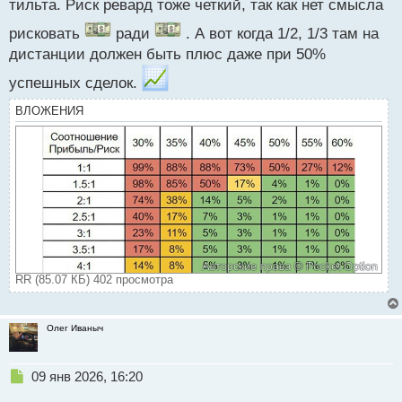
тильта. Риск ревард тоже четкий, так как нет смысла
рисковать
ради
. А вот когда 1/2, 1/3 там на
дистанции должен быть плюс даже при 50%
успешных сделок.
ВЛОЖЕНИЯ
RR (85.07 КБ) 402 просмотра
Олег Иваныч
Н
09 янв 2026, 16:20
е