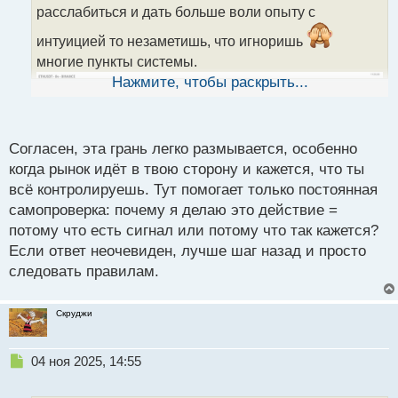
т
расслабиться и дать больше воли опыту с
а
интуицией то незаметишь, что игноришь
н
н
многие пункты системы.
ы
Нажмите, чтобы раскрыть...
й
п
о
с
Согласен, эта грань легко размывается, особенно
т
когда рынок идёт в твою сторону и кажется, что ты
всё контролируешь. Тут помогает только постоянная
самопроверка: почему я делаю это действие =
потому что есть сигнал или потому что так кажется?
Если ответ неочевиден, лучше шаг назад и просто
следовать правилам.
Скруджи
Н
04 ноя 2025, 14:55
е
п