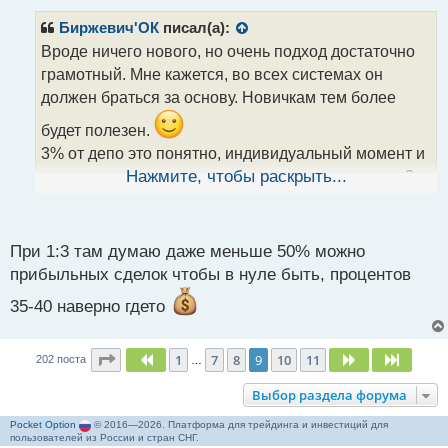
п
р
Биржевич'ОК
писал(а):
о
Вроде ничего нового, но очень подход достаточно
ч
грамотный. Мне кажется, во всех системах он
и
т
должен браться за основу. Новичкам тем более
а
будет полезен.
н
н
3% от депо это понятно, индивидуальный момент и
ы
он регулируется в зависимости от хотелок, а вот 3
Нажмите, чтобы раскрыть...
й
стопа - не дают слить депозит и защищают от
п
тильта. Риск ревард тоже четкий, так как нет смысла
о
с
При 1:3 там думаю даже меньше 50% можно
рисковать
ради
. А вот когда 1/2, 1/3 там на
т
прибыльных сделок чтобы в нуле быть, процентов
дистанции должен быть плюс даже при 50%
35-40 наверно гдето
успешных сделок.
Страница
9
из
11
1
7
8
9
10
11
Пред.
След.
След.
202 поста
…
Выбор раздела форума
Pocket Option
© 2016—2026. Платформа для трейдинга и инвестиций для
пользователей из России и стран СНГ.