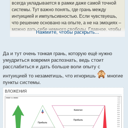
всегда укладывается в рамки даже самой точной
и
т
системы. Тут важно понять, где грань между
а
интуицией и импульсивностью. Если чувствуешь,
н
что решение основано на опыте, а не на эмоциях –
н
можно дать себе немного свободы. Главное, чтобы
ы
Нажмите, чтобы раскрыть...
й
это не стало привычкой и не разрушало общую
п
структуру торговли.
о
с
Да и тут очень тонкая грань, которую ещё нужно
т
умудриться вовремя распознать, ведь стоит
расслабиться и дать больше воли опыту с
интуицией то незаметишь, что игноришь
многие
пункты системы.
ВЛОЖЕНИЯ