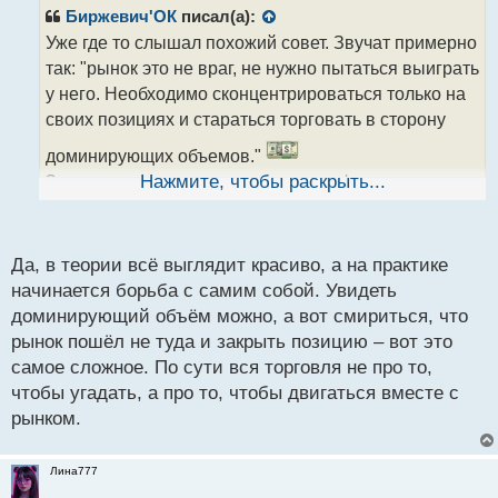
р
Биржевич'ОК
писал(а):
о
Уже где то слышал похожий совет. Звучат примерно
ч
так: "рынок это не враг, не нужно пытаться выиграть
и
т
у него. Необходимо сконцентрироваться только на
а
своих позициях и стараться торговать в сторону
н
н
доминирующих объемов."
ы
Звучит вроде просто, но на деле нифига не просто.
Нажмите, чтобы раскрыть...
й
п
о
с
Да, в теории всё выглядит красиво, а на практике
т
начинается борьба с самим собой. Увидеть
доминирующий объём можно, а вот смириться, что
рынок пошёл не туда и закрыть позицию – вот это
самое сложное. По сути вся торговля не про то,
чтобы угадать, а про то, чтобы двигаться вместе с
рынком.
Лина777