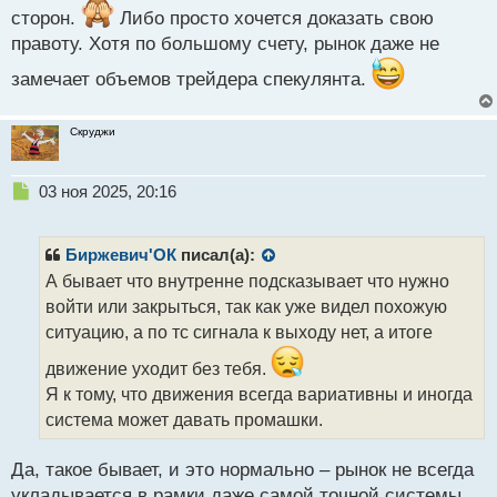
сторон.
Либо просто хочется доказать свою
правоту. Хотя по большому счету, рынок даже не
замечает объемов трейдера спекулянта.
Скруджи
Н
03 ноя 2025, 20:16
е
п
р
Биржевич'ОК
писал(а):
о
А бывает что внутренне подсказывает что нужно
ч
войти или закрыться, так как уже видел похожую
и
т
ситуацию, а по тс сигнала к выходу нет, а итоге
а
движение уходит без тебя.
н
н
Я к тому, что движения всегда вариативны и иногда
ы
система может давать промашки.
й
п
Да, такое бывает, и это нормально – рынок не всегда
о
с
укладывается в рамки даже самой точной системы.