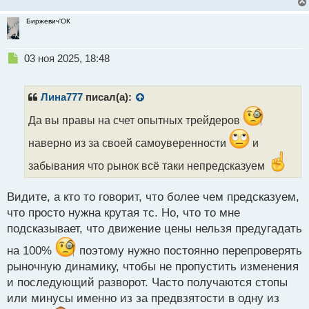
Биржевич'ОК
Н
03 ноя 2025, 18:48
е
п
р
Лина777
писал(а):
о
ч
Да вы правы на счет опытных трейдеров
и
наверно из за своей самоуверенности
и
т
а
забывания что рынок всё таки непредсказуем
н
н
ы
Видите, а кто то говорит, что более чем предсказуем,
й
что просто нужна крутая тс. Но, что то мне
п
подсказывает, что движение цены нельзя предугадать
о
с
на 100%
поэтому нужно постоянно перепроверять
т
рыночную динамику, чтобы не пропустить изменения
и последующий разворот. Часто получаются стопы
или минусы именно из за предвзятости в одну из