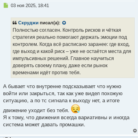
Н
03 ноя 2025, 18:41
е
п
р
Скруджи
писал(а):
о
Полностью согласен. Контроль рисков и чёткая
ч
стратегия реально помогают держать эмоции под
и
т
контролем. Когда всё расписано заранее: где вход,
а
где выход и какой риск – уже не остаётся места для
н
импульсивных решений. Главное научиться
н
доверять своему плану, даже если рынок
ы
й
временами идёт против тебя.
п
о
А бывает что внутренне подсказывает что нужно
с
войти или закрыться, так как уже видел похожую
т
ситуацию, а по тс сигнала к выходу нет, а итоге
движение уходит без тебя.
Я к тому, что движения всегда вариативны и иногда
система может давать промашки.