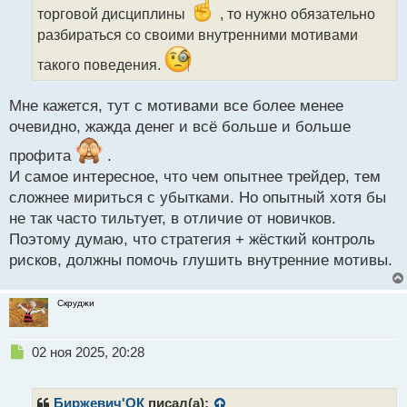
и
торговой дисциплины
, то нужно обязательно
т
разбираться со своими внутренними мотивами
а
н
такого поведения.
н
ы
Мне кажется, тут с мотивами все более менее
й
п
очевидно, жажда денег и всё больше и больше
о
профита
.
с
т
И самое интересное, что чем опытнее трейдер, тем
сложнее мириться с убытками. Но опытный хотя бы
не так часто тильтует, в отличие от новичков.
Поэтому думаю, что стратегия + жёсткий контроль
рисков, должны помочь глушить внутренние мотивы.
Скруджи
Н
02 ноя 2025, 20:28
е
п
р
Биржевич'ОК
писал(а):