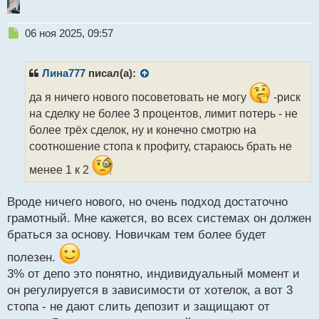
Н
06 ноя 2025, 09:57
е
п
р
Лина777
писал(а):
о
ч
да я ничего нового посоветовать не могу
-риск
и
на сделку не более 3 процентов, лимит потерь - не
т
более трёх сделок, ну и конечно смотрю на
а
соотношение стопа к профиту, стараюсь брать не
н
н
менее 1 к 2
ы
й
п
Вроде ничего нового, но очень подход достаточно
о
грамотный. Мне кажется, во всех системах он должен
с
браться за основу. Новичкам тем более будет
т
полезен.
3% от депо это понятно, индивидуальный момент и
он регулируется в зависимости от хотелок, а вот 3
стопа - не дают слить депозит и защищают от