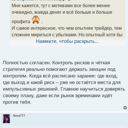
о
Мне кажется, тут с мотивами все более менее
ч
очевидно, жажда денег и всё больше и больше
и
т
профита
.
а
И самое интересное, что чем опытнее трейдер, тем
н
н
сложнее мириться с убытками. Но опытный хотя бы
ы
не так часто тильтует, в отличие от новичков.
Нажмите, чтобы раскрыть...
й
Поэтому думаю, что стратегия + жёсткий контроль
п
рисков, должны помочь глушить внутренние
о
с
мотивы.
Полностью согласен. Контроль рисков и чёткая
т
стратегия реально помогают держать эмоции под
контролем. Когда всё расписано заранее: где вход,
где выход и какой риск – уже не остаётся места для
импульсивных решений. Главное научиться доверять
своему плану, даже если рынок временами идёт
против тебя.
Лина777