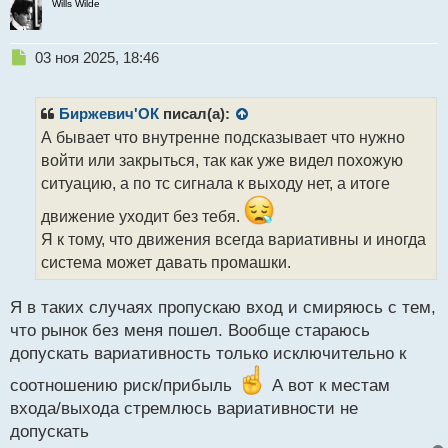
Wills Wilde
Н
03 ноя 2025, 18:46
е
п
р
Биржевич'ОК
писал(а):
о
А бывает что внутренне подсказывает что нужно
ч
войти или закрыться, так как уже видел похожую
и
т
ситуацию, а по тс сигнала к выходу нет, а итоге
а
движение уходит без тебя.
н
н
Я к тому, что движения всегда вариативны и иногда
ы
система может давать промашки.
й
п
Я в таких случаях пропускаю вход и смиряюсь с тем,
о
с
что рынок без меня пошел. Вообще стараюсь
т
допускать вариативность только исключительно к
соотношению риск/прибыль
А вот к местам
входа/выхода стремлюсь вариативности не
допускать