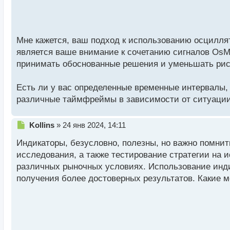
п
решений.
о
с
т
Мне кажется, ваш подход к использованию осцилл
является ваше внимание к сочетанию сигналов OsM
принимать обоснованные решения и уменьшать рис
Есть ли у вас определенные временные интервалы,
различные таймфреймы в зависимости от ситуации
Н
Kollins
»
24 янв 2024, 14:11
е
Индикаторы, безусловно, полезны, но важно помнит
п
р
исследования, а также тестирование стратегии на
о
различных рыночных условиях. Использование инди
ч
получения более достоверных результатов. Какие 
и
т
а
н
н
ы