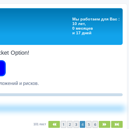
Мы работаем для Вас :
10 лет,
0 месяцев
и 17 дней
et Option!
вложений и рисков.
1
2
3
4
5
6
Пред.
След.
След
101 пост