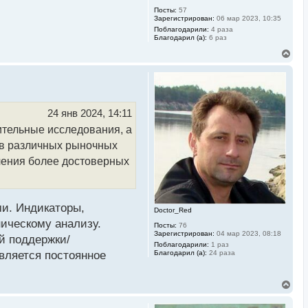
Посты:
57
Зарегистрирован:
06 мар 2023, 10:35
Поблагодарили:
4 раза
Благодарил (а):
6 раз
В
е
р
н
у
т
ь
24 янв 2024, 14:11
с
ительные исследования, а
я
к
 в различных рыночных
н
а
учения более достоверных
ч
а
л
у
ми. Индикаторы,
Doctor_Red
ическому анализу.
Посты:
76
Зарегистрирован:
04 мар 2023, 08:18
й поддержки/
Поблагодарили:
1 раз
Благодарил (а):
24 раза
вляется постоянное
В
е
р