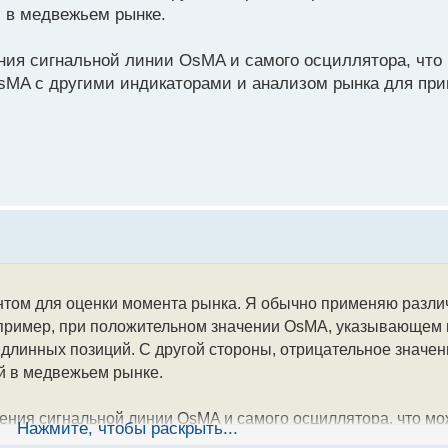
й в медвежьем рынке.
ения сигнальной линии OsMA и самого осциллятора, что
sMA с другими индикаторами и анализом рынка для пр
том для оценки момента рынка. Я обычно применяю различ
пример, при положительном значении OsMA, указывающем 
 длинных позиций. С другой стороны, отрицательное значе
й в медвежьем рынке.
ения сигнальной линии OsMA и самого осциллятора, что мо
Нажмите, чтобы раскрыть...
OsMA с другими индикаторами и анализом рынка для приня