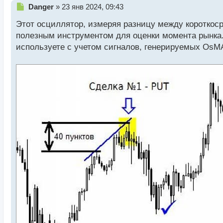
Н
Danger
»
23 янв 2024, 09:43
е
Этот осциллятор, измеряя разницу между коротко
п
р
полезным инструментом для оценки момента рынка. 
о
используете с учетом сигналов, генерируемых OsM
ч
и
т
а
н
н
ы
й
п
о
с
т