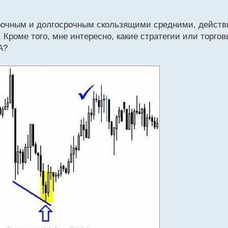
срочным и долгосрочным скользящими средними, действ
Кроме того, мне интересно, какие стратегии или торго
A?