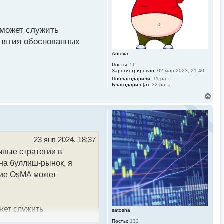
к
н
а
ч
 может служить
а
л
инятия обоснованных
у
Antoxa
Посты:
56
Зарегистрирован:
02 мар 2023, 21:40
Поблагодарили:
11 раз
Благодарил (а):
32 раза
В
е
р
н
у
т
ь
23 янв 2024, 18:37
с
ные стратегии в
я
к
на буллиш-рынок, я
н
а
ние OsMA может
ч
а
л
у
жет служить
satosha
тия обоснованных
Посты:
132