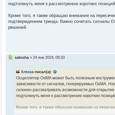
подтолкнуть меня к рассмотрению коротких позици
и
т
а
Кроме того, я также обращаю внимание на пересеч
н
подтверждением тренда. Важно сочетать сигналы O
н
решений.
ы
й
п
о
с
т
Н
satosha
»
24 янв 2024, 09:33
е
п
р
Antoxa
писал(а):
о
Осциллятор OsMA может быть полезным инструмен
ч
зависимости от сигналов, генерируемых OsMA. На
и
т
склонен рассматривать возможности для открытия
а
подтолкнуть меня к рассмотрению коротких позици
н
н
Кроме того, я также обращаю внимание на пересеч
ы
й
подтверждением тренда. Важно сочетать сигналы 