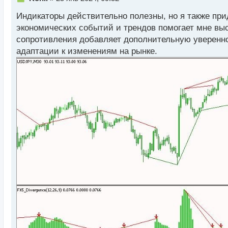
е
Индикаторы действительно полезны, но я также пр
п
р
экономических событий и трендов помогает мне выс
о
сопротивления добавляет дополнительную увереннос
ч
адаптации к изменениям на рынке.
и
т
а
н
н
ы
й
п
о
с
т