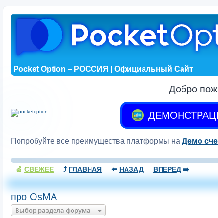
Pocket Option – РОССИЯ | Официальный Сайт
Добро пож
ДЕМОНСТРАЦ
Попробуйте все преимущества платформы на
Демо сче
🍏
СВЕЖЕЕ
⤴️
ГЛАВНАЯ
⬅️
НАЗАД
ВПЕРЕД
➡️
про OsMA
Выбор раздела форума