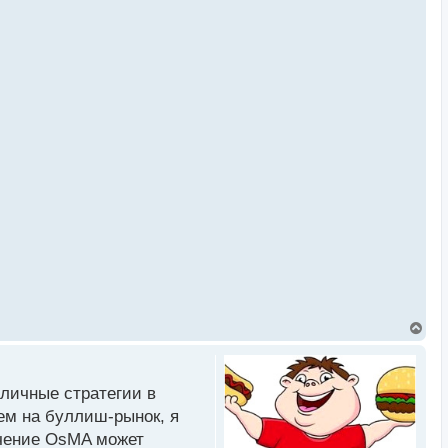
В
е
р
н
у
личные стратегии в
т
ь
ем на буллиш-рынок, я
с
ачение OsMA может
я