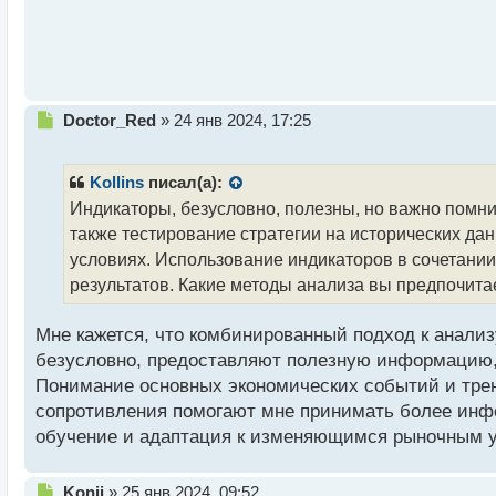
й
п
о
с
т
Н
Doctor_Red
»
24 янв 2024, 17:25
е
п
р
Kollins
писал(а):
о
Индикаторы, безусловно, полезны, но важно помнит
ч
также тестирование стратегии на исторических д
и
т
условиях. Использование индикаторов в сочетании
а
результатов. Какие методы анализа вы предпочит
н
н
Мне кажется, что комбинированный подход к анали
ы
й
безусловно, предоставляют полезную информацию,
п
Понимание основных экономических событий и трен
о
сопротивления помогают мне принимать более инф
с
обучение и адаптация к изменяющимся рыночным 
т
Н
Konii
»
25 янв 2024, 09:52