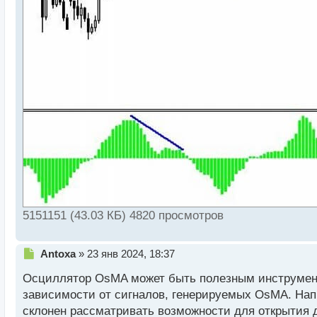
5151151 (43.03 КБ) 4820 просмотров
Н
Antoxa
»
23 янв 2024, 18:37
е
Осциллятор OsMA может быть полезным инструмент
п
р
зависимости от сигналов, генерируемых OsMA. На
о
склонен рассматривать возможности для открытия 
ч