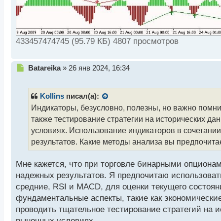
433457474745 (95.79 КБ) 4807 просмотров
Н
Batareika
»
26 янв 2024, 16:34
е
п
р
Kollins
писал(а):
о
Индикаторы, безусловно, полезны, но важно помнит
ч
также тестирование стратегии на исторических д
и
т
условиях. Использование индикаторов в сочетании
а
результатов. Какие методы анализа вы предпочит
н
н
Мне кажется, что при торговле бинарными опциона
ы
й
надежных результатов. Я предпочитаю использоват
п
средние, RSI и MACD, для оценки текущего состоя
о
фундаментальные аспекты, такие как экономические 
с
проводить тщательное тестирование стратегий на 
т
рыночных условиях.