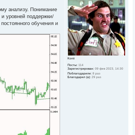
н
у
ому анализу. Понимание
т
ь
 и уровней поддержки/
с
 постоянного обучения и
я
к
н
а
ч
а
л
у
Konii
Посты:
114
Зарегистрирован:
09 фев 2023, 14:30
Поблагодарили:
8 раз
Благодарил (а):
29 раз