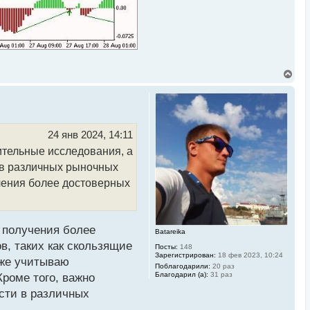
В
е
р
н
у
т
ь
24 янв 2024, 14:11
с
ительные исследования, а
я
к
 в различных рыночных
н
а
учения более достоверных
ч
а
л
у
 получения более
Batareika
, таких как скользящие
Посты:
148
Зарегистрирован:
18 фев 2023, 10:24
кже учитываю
Поблагодарили:
20 раз
Благодарил (а):
31 раз
Кроме того, важно
сти в различных