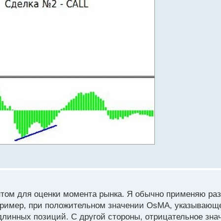
ом для оценки момента рынка. Я обычно применяю раз
пример, при положительном значении OsMA, указывающ
длинных позиций. С другой стороны, отрицательное зн