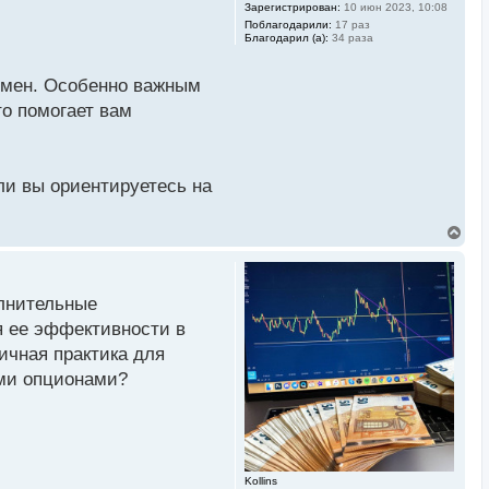
Зарегистрирован:
10 июн 2023, 10:08
Поблагодарили:
17 раз
Благодарил (а):
34 раза
умен. Особенно важным
о помогает вам
ли вы ориентируетесь на
В
е
р
н
у
олнительные
т
ь
я ее эффективности в
с
ичная практика для
я
к
ыми опционами?
н
а
ч
а
л
у
Kollins