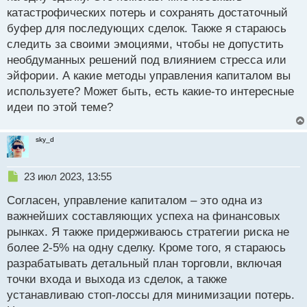
катастрофических потерь и сохранять достаточный
буфер для последующих сделок. Также я стараюсь
следить за своими эмоциями, чтобы не допустить
необдуманных решений под влиянием стресса или
эйфории. А какие методы управления капиталом вы
используете? Может быть, есть какие-то интересные
идеи по этой теме?
sky_d
Н
23 июл 2023, 13:55
е
Согласен, управление капиталом – это одна из
п
р
важнейших составляющих успеха на финансовых
о
рынках. Я также придерживаюсь стратегии риска не
ч
более 2-5% на одну сделку. Кроме того, я стараюсь
и
т
разрабатывать детальный план торговли, включая
а
точки входа и выхода из сделок, а также
н
устанавливаю стоп-лоссы для минимизации потерь.
н