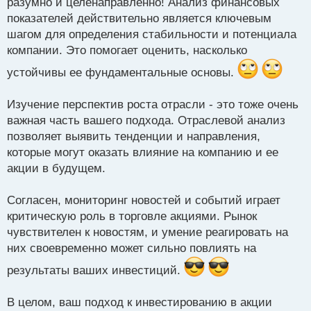
разумно и целенаправленно! Анализ финансовых
прибыль, рентабельность, долги и общая
показателей действительно является ключевым
финансовая стабильность. Это помогает мне
шагом для определения стабильности и потенциала
компании. Это помогает оценить, насколько
оценить ее фундаментальные показатели.
устойчивы ее фундаментальные основы.
Во-вторых, я изучаю перспективы роста отрасли, в
которой действует компания. Если отрасль имеет
Изучение перспектив роста отрасли - это тоже очень
хорошие перспективы на будущее, это может
важная часть вашего подхода. Отраслевой анализ
способствовать росту акций.
позволяет выявить тенденции и направления,
которые могут оказать влияние на компанию и ее
Также, не менее важно следить за новостями и
акции в будущем.
событиями, связанными с компанией, ее
конкурентами и общей экономической ситуацией.
Согласен, мониторинг новостей и событий играет
Новости могут сильно повлиять на цены акций, и
критическую роль в торговле акциями. Рынок
реагирование на них своевременно помогает
чувствителен к новостям, и умение реагировать на
них своевременно может сильно повлиять на
принимать обоснованные решения.
результаты ваших инвестиций.
В целом, ваш подход к инвестированию в акции