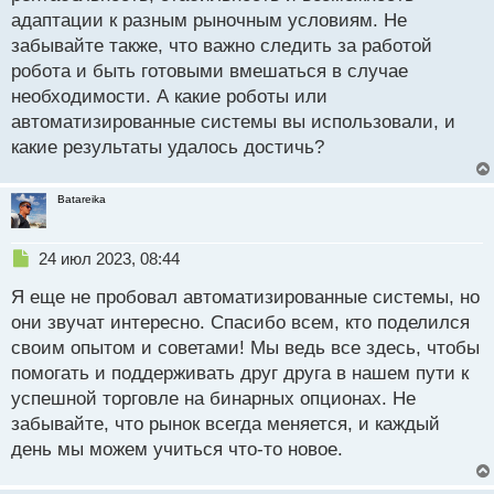
адаптации к разным рыночным условиям. Не
забывайте также, что важно следить за работой
робота и быть готовыми вмешаться в случае
необходимости. А какие роботы или
автоматизированные системы вы использовали, и
какие результаты удалось достичь?
Batareika
Н
24 июл 2023, 08:44
е
Я еще не пробовал автоматизированные системы, но
п
р
они звучат интересно. Спасибо всем, кто поделился
о
своим опытом и советами! Мы ведь все здесь, чтобы
ч
помогать и поддерживать друг друга в нашем пути к
и
т
успешной торговле на бинарных опционах. Не
а
забывайте, что рынок всегда меняется, и каждый
н
день мы можем учиться что-то новое.
н
ы