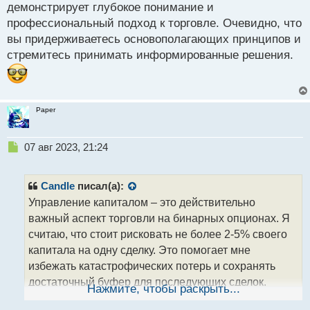
демонстрирует глубокое понимание и
профессиональный подход к торговле. Очевидно, что
вы придерживаетесь основополагающих принципов и
стремитесь принимать информированные решения.
Paper
Н
07 авг 2023, 21:24
е
п
р
Candle
писал(а):
о
Управление капиталом – это действительно
ч
важный аспект торговли на бинарных опционах. Я
и
т
считаю, что стоит рисковать не более 2-5% своего
а
капитала на одну сделку. Это помогает мне
н
избежать катастрофических потерь и сохранять
н
достаточный буфер для последующих сделок.
ы
Нажмите, чтобы раскрыть...
й
Также я стараюсь следить за своими эмоциями,
п