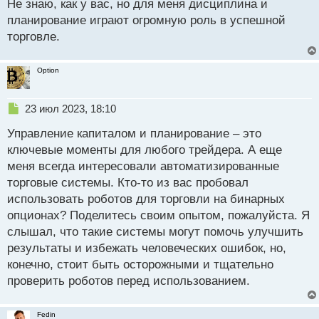
Не знаю, как у вас, но для меня дисциплина и
ы
й
планирование играют огромную роль в успешной
п
торговле.
о
с
т
Option
Н
23 июл 2023, 18:10
е
Управление капиталом и планирование – это
п
р
ключевые моменты для любого трейдера. А еще
о
меня всегда интересовали автоматизированные
ч
торговые системы. Кто-то из вас пробовал
и
т
использовать роботов для торговли на бинарных
а
опционах? Поделитесь своим опытом, пожалуйста. Я
н
слышал, что такие системы могут помочь улучшить
н
результаты и избежать человеческих ошибок, но,
ы
й
конечно, стоит быть осторожными и тщательно
п
проверить роботов перед использованием.
о
с
т
Fedin