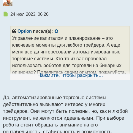
Н
24 июл 2023, 06:26
е
п
р
Option
писал(а):
о
Управление капиталом и планирование – это
ч
ключевые моменты для любого трейдера. А еще
и
т
меня всегда интересовали автоматизированные
а
торговые системы. Кто-то из вас пробовал
н
использовать роботов для торговли на бинарных
н
опционах? Поделитесь своим опытом, пожалуйста.
ы
Нажмите, чтобы раскрыть...
й
Я слышал, что такие системы могут помочь
п
улучшить результаты и избежать человеческих
о
ошибок, но, конечно, стоит быть осторожными и
с
Да, автоматизированные торговые системы
тщательно проверить роботов перед
т
действительно вызывают интерес у многих
использованием.
трейдеров. Они могут быть полезны, но, как и любой
инструмент, не являются идеальными. При выборе
робота стоит обращать внимание на его
рентабельность, стабильность и возможность