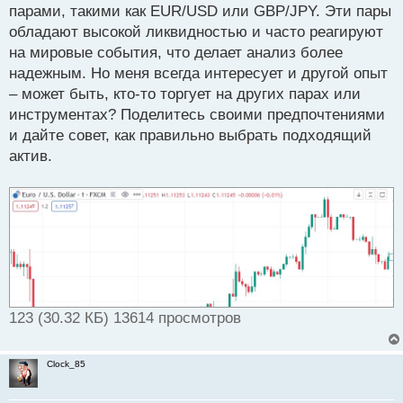
парами, такими как EUR/USD или GBP/JPY. Эти пары
и
т
обладают высокой ликвидностью и часто реагируют
а
на мировые события, что делает анализ более
н
надежным. Но меня всегда интересует и другой опыт
н
– может быть, кто-то торгует на других парах или
ы
й
инструментах? Поделитесь своими предпочтениями
п
и дайте совет, как правильно выбрать подходящий
о
актив.
с
т
123 (30.32 КБ) 13614 просмотров
Clock_85