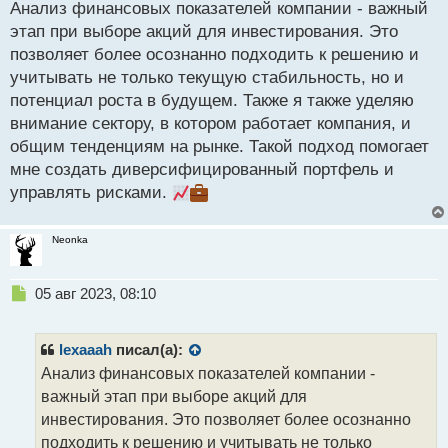
Анализ финансовых показателей компании - важный
п
р
этап при выборе акций для инвестирования. Это
о
позволяет более осознанно подходить к решению и
ч
учитывать не только текущую стабильность, но и
и
т
потенциал роста в будущем. Также я также уделяю
а
внимание сектору, в котором работает компания, и
н
общим тенденциям на рынке. Такой подход помогает
н
мне создать диверсифицированный портфель и
ы
й
управлять рисками.
п
о
с
Neonka
т
Н
05 авг 2023, 08:10
е
п
р
lexaaah
писал(а):
о
Анализ финансовых показателей компании -
ч
важный этап при выборе акций для
и
т
инвестирования. Это позволяет более осознанно
а
подходить к решению и учитывать не только