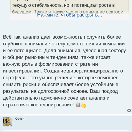
н
текущую стабильность, но и потенциал роста в
н
будущем. Также я также уделяю внимание сектору,
ы
Нажмите, чтобы раскрыть...
й
в котором работает компания, и общим тенденциям
п
на рынке. Такой подход помогает мне создать
о
диверсифицированный портфель и управлять
с
Всё так, анализ дает возможность получить более
рисками.
т
глубокое понимание о текущем состоянии компании
и ее потенциале. Доля внимания, уделенная сектору
и общим рыночным тенденциям, также играет
важную роль в формировании стратегии
инвестирования. Создание диверсифицированного
портфеля - это умное решение, которое помогает
снизить риски и обеспечивает более устойчивые
результаты на долгосрочной основе. Ваш подход
действительно гармонично сочетает анализ и
стратегическое планирование!
Option