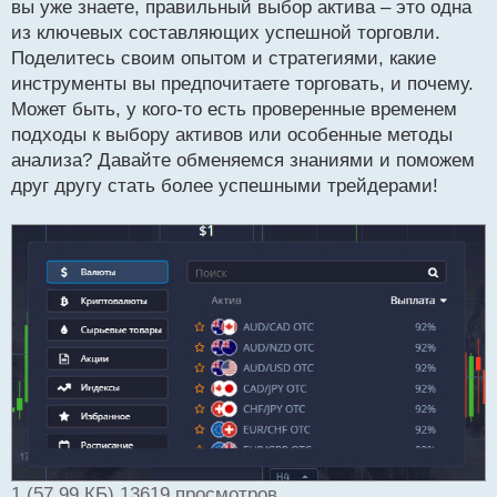
вы уже знаете, правильный выбор актива – это одна
и
т
из ключевых составляющих успешной торговли.
а
Поделитесь своим опытом и стратегиями, какие
н
инструменты вы предпочитаете торговать, и почему.
н
Может быть, у кого-то есть проверенные временем
ы
й
подходы к выбору активов или особенные методы
п
анализа? Давайте обменяемся знаниями и поможем
о
друг другу стать более успешными трейдерами!
с
т
1 (57.99 КБ) 13619 просмотров