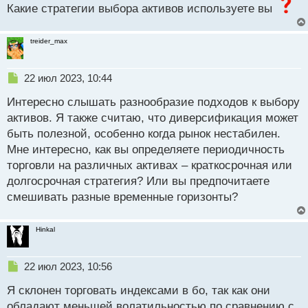
Какие стратегии выбора активов используете вы
treider_max
Н
22 июл 2023, 10:44
е
Интересно слышать разнообразие подходов к выбору
п
р
активов. Я также считаю, что диверсификация может
о
быть полезной, особенно когда рынок нестабилен.
ч
Мне интересно, как вы определяете периодичность
и
т
торговли на различных активах – краткосрочная или
а
долгосрочная стратегия? Или вы предпочитаете
н
смешивать разные временные горизонты?
н
ы
й
Hinkal
п
о
с
Н
22 июл 2023, 10:56
т
е
Я склонен торговать индексами в бо, так как они
п
р
обладают меньшей волатильностью по сравнению с