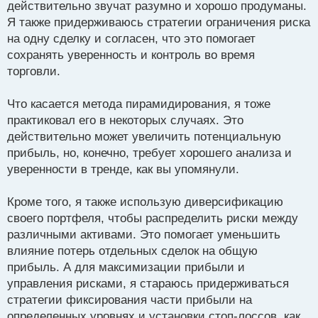
р
действительно звучат разумно и хорошо продуманы.
о
Я также придерживаюсь стратегии ограничения риска
ч
на одну сделку и согласен, что это помогает
и
т
сохранять уверенность и контроль во время
а
торговли.
н
н
Что касается метода пирамидирования, я тоже
ы
й
практиковал его в некоторых случаях. Это
п
действительно может увеличить потенциальную
о
прибыль, но, конечно, требует хорошего анализа и
с
уверенности в тренде, как вы упомянули.
т
Кроме того, я также использую диверсификацию
своего портфеля, чтобы распределить риски между
различными активами. Это помогает уменьшить
влияние потерь отдельных сделок на общую
прибыль. А для максимизации прибыли и
управления рисками, я стараюсь придерживаться
стратегии фиксирования части прибыли на
определенных уровнях и установки стоп-лоссов, как