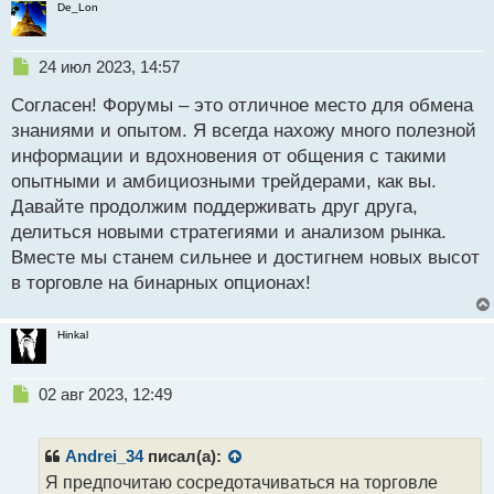
й
De_Lon
п
о
с
Н
24 июл 2023, 14:57
т
е
Согласен! Форумы – это отличное место для обмена
п
р
знаниями и опытом. Я всегда нахожу много полезной
о
информации и вдохновения от общения с такими
ч
опытными и амбициозными трейдерами, как вы.
и
т
Давайте продолжим поддерживать друг друга,
а
делиться новыми стратегиями и анализом рынка.
н
Вместе мы станем сильнее и достигнем новых высот
н
в торговле на бинарных опционах!
ы
й
п
Hinkal
о
с
т
Н
02 авг 2023, 12:49
е
п
р
Andrei_34
писал(а):
о
Я предпочитаю сосредотачиваться на торговле
ч