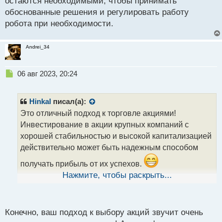
остаются необходимыми, чтобы принимать
обоснованные решения и регулировать работу
робота при необходимости.
Andrei_34
Н
06 авг 2023, 20:24
е
п
р
Hinkal
писал(а):
о
Это отличный подход к торговле акциями!
ч
Инвестирование в акции крупных компаний с
и
т
хорошей стабильностью и высокой капитализацией
а
действительно может быть надежным способом
н
н
получать прибыль от их успехов.
ы
Нажмите, чтобы раскрыть...
й
Когда я выбираю акции для инвестирования, я
п
обычно обращаю внимание на несколько ключевых
о
с
факторов. Во-первых, анализ финансовых
Конечно, ваш подход к выбору акций звучит очень
т
показателей компании, таких как ее доходы,