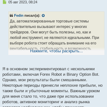
Н
05 авг 2023, 08:24
е
п
р
Fedin
писал(а):
о
Да, автоматизированные торговые системы
ч
действительно вызывают интерес у многих
и
т
трейдеров. Они могут быть полезны, но, как и
а
любой инструмент, не являются идеальными. При
н
выборе робота стоит обращать внимание на его
н
рентабельность, стабильность и возможность
ы
Нажмите, чтобы раскрыть...
й
адаптации к разным рыночным условиям. Не
п
забывайте также, что важно следить за работой
о
робота и быть готовыми вмешаться в случае
с
Я в основном экспериментировал с несколькими
необходимости. А какие роботы или
т
роботами, включая Forex Robot и Binary Option Bot.
автоматизированные системы вы использовали, и
Однако, мои результаты были смешанными.
какие результаты удалось достичь?
Некоторые периоды принесли неплохие прибыли, но
также были и убыточные моменты. Важным уроком
для меня стало то, что даже при использовании
роботов, активное мониторинг и анализ рынка