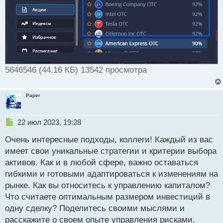
5646546 (44.16 КБ) 13542 просмотра
Paper
Н
22 июл 2023, 19:28
е
Очень интересные подходы, коллеги! Каждый из вас
п
р
имеет свои уникальные стратегии и критерии выбора
о
активов. Как и в любой сфере, важно оставаться
ч
гибкими и готовыми адаптироваться к изменениям на
и
т
рынке. Как вы относитесь к управлению капиталом?
а
Что считаете оптимальным размером инвестиций в
н
одну сделку? Поделитесь своими мыслями и
н
расскажите о своем опыте управления рисками.
ы