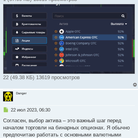
22 (49.38 КБ) 13619 просмотров
Danger
Н
22 июл 2023, 06:30
е
Согласен, выбор актива – это важный шаг перед
п
р
началом торговли на бинарных опционах. Я обычно
о
предпочитаю работать с основными валютными
ч