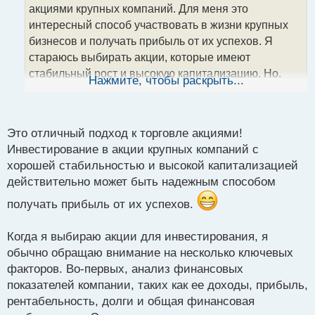
акциями крупных компаний. Для меня это
и
т
интересный способ участвовать в жизни крупных
а
бизнесов и получать прибыль от их успехов. Я
н
стараюсь выбирать акции, которые имеют
н
стабильный рост и высокую капитализацию. Но,
ы
Нажмите, чтобы раскрыть...
й
конечно же, каждый рынок имеет свои особенности.
п
Поделитесь своими мыслями о выборе акций и как
о
вы определяете перспективные компании для
с
Это отличный подход к торговле акциями!
инвестирования?
т
Инвестирование в акции крупных компаний с
хорошей стабильностью и высокой капитализацией
действительно может быть надежным способом
получать прибыль от их успехов.
Когда я выбираю акции для инвестирования, я
обычно обращаю внимание на несколько ключевых
факторов. Во-первых, анализ финансовых
показателей компании, таких как ее доходы, прибыль,
рентабельность, долги и общая финансовая