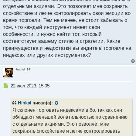
о
отдельными акциями. Это позволяет мне сохранять
ч
спокойствие и легче контролировать свои эмоции во
и
т
время торговли. Тем не менее, не стоит забывать о
а
том, что каждый инструмент имеет свои
н
особенности, и нужно найти тот, который
н
соответствует вашему стилю и стратегии. Какие
ы
й
преимущества и недостатки вы видите в торговле на
п
индексах или других инструментах?
о
с
т
Andrei_34
Н
22 июл 2023, 15:05
е
п
р
Hinkal
писал(а):
о
Я склонен торговать индексами в бо, так как они
ч
обладают меньшей волатильностью по сравнению
и
т
с отдельными акциями. Это позволяет мне
а
сохранять спокойствие и легче контролировать
н