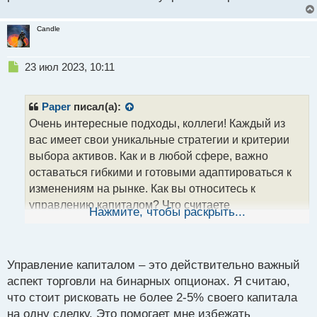
й
п
Candle
о
с
т
Н
23 июл 2023, 10:11
е
п
р
Paper
писал(а):
о
Очень интересные подходы, коллеги! Каждый из
ч
вас имеет свои уникальные стратегии и критерии
и
т
выбора активов. Как и в любой сфере, важно
а
оставаться гибкими и готовыми адаптироваться к
н
изменениям на рынке. Как вы относитесь к
н
управлению капиталом? Что считаете
ы
Нажмите, чтобы раскрыть...
й
оптимальным размером инвестиций в одну сделку?
п
Поделитесь своими мыслями и расскажите о своем
о
опыте управления рисками.
с
Управление капиталом – это действительно важный
т
аспект торговли на бинарных опционах. Я считаю,
что стоит рисковать не более 2-5% своего капитала
на одну сделку. Это помогает мне избежать