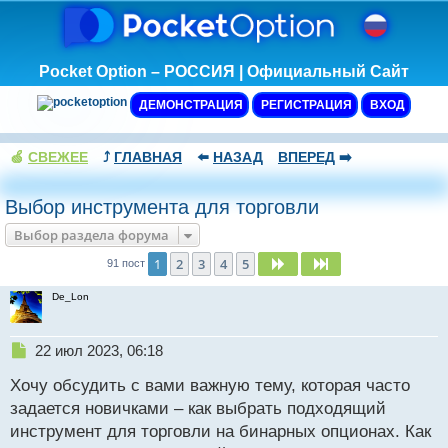
Pocket Option – РОССИЯ | Официальный Сайт
ДЕМОНСТРАЦИЯ
РЕГИСТРАЦИЯ
ВХОД
🍏
СВЕЖЕЕ
⤴️
ГЛАВНАЯ
⬅️
НАЗАД
ВПЕРЕД
➡️
Выбор инструмента для торговли
Выбор раздела форума
1
2
3
4
5
След.
След.
91 пост
De_Lon
Н
22 июл 2023, 06:18
е
Хочу обсудить с вами важную тему, которая часто
п
р
задается новичками – как выбрать подходящий
о
инструмент для торговли на бинарных опционах. Как
ч