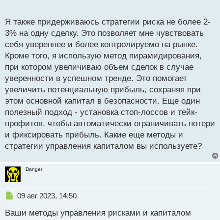
чтобы не допустить необдуманных решений под
о
влиянием стресса или эйфории. А какие методы
с
Я также придерживаюсь стратегии риска не более 2-
управления капиталом вы используете? Может
т
3% на одну сделку. Это позволяет мне чувствовать
быть, есть какие-то интересные идеи по этой теме?
себя увереннее и более контролируемо на рынке.
Кроме того, я использую метод пирамидирования,
при котором увеличиваю объем сделок в случае
уверенности в успешном тренде. Это помогает
увеличить потенциальную прибыль, сохраняя при
этом основной капитал в безопасности. Еще один
полезный подход - установка стоп-лоссов и тейк-
профитов, чтобы автоматически ограничивать потери
и фиксировать прибыль. Какие еще методы и
стратегии управления капиталом вы используете?
Danger
Н
09 авг 2023, 14:50
е
Ваши методы управления рисками и капиталом
п