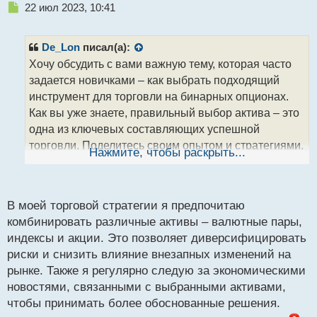
Н
22 июл 2023, 10:41
е
п
р
De_Lon
писал(а):
о
Хочу обсудить с вами важную тему, которая часто
ч
задается новичками – как выбрать подходящий
и
т
инструмент для торговли на бинарных опционах.
а
Как вы уже знаете, правильный выбор актива – это
н
одна из ключевых составляющих успешной
н
торговли. Поделитесь своим опытом и стратегиями,
ы
Нажмите, чтобы раскрыть...
й
какие инструменты вы предпочитаете торговать, и
п
почему. Может быть, у кого-то есть проверенные
о
временем подходы к выбору активов или
с
В моей торговой стратегии я предпочитаю
особенные методы анализа? Давайте обменяемся
т
комбинировать различные активы – валютные пары,
знаниями и поможем друг другу стать более
индексы и акции. Это позволяет диверсифицировать
успешными трейдерами!
риски и снизить влияние внезапных изменений на
рынке. Также я регулярно следую за экономическими
новостями, связанными с выбранными активами,
чтобы принимать более обоснованные решения.