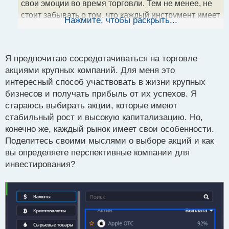
свои эмоции во время торговли. Тем не менее, не
н
стоит забывать о том, что каждый инструмент имеет
ы
Нажмите, чтобы раскрыть...
й
свои особенности, и нужно найти тот, который
п
соответствует вашему стилю и стратегии. Какие
о
преимущества и недостатки вы видите в торговле
с
Я предпочитаю сосредотачиваться на торговле
на индексах или других инструментах?
т
акциями крупных компаний. Для меня это
интересный способ участвовать в жизни крупных
бизнесов и получать прибыль от их успехов. Я
стараюсь выбирать акции, которые имеют
стабильный рост и высокую капитализацию. Но,
конечно же, каждый рынок имеет свои особенности.
Поделитесь своими мыслями о выборе акций и как
вы определяете перспективные компании для
инвестирования?