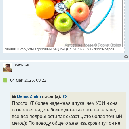
овощи и фрукты здоровый рацион (67.34 КБ) 1806 просмотров
cookie_18
Н
04 май 2025, 09:22
е
п
р
Denis Zhilin
писал(а):
о
Просто КТ более надежная штука, чем УЗИ и она
ч
позволяет видеть более детально все на экране,
и
т
все-все подробности так сказать, это более точный
а
метод)) По поводу общего анализа крови тут он не
н