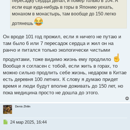
пересадку сердца делал, и помер только в 104. А
и
т
если еще куда-нибудь в горы в Японию уехать,
а
монахом в монастырь, там вообще до 150 легко
н
н
дотянешь
ы
й
Он вроде 101 год прожил, если я ничего не путаю и
п
там было 6 или 7 пересадок сердца и жил он на
о
с
ранчо и питался только экологически чистыми
т
продуктами, тоже видимо жизнь ему продлило
Вообще я согласен с тобой, если жить в горах, то
можно сильно продлить себе жизнь, недаром в Китае
есть деревня 100 летних. К слову я думаю придет
время и люди будут вполне доживать до 150 лет, но
пока медицина просто не дошла до этого.
Denis Zhilin
Н
24 мар 2025, 16:44
е