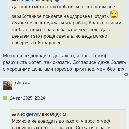
о
Да только можно так горбатиться, что потом все
ч
и
заработанное придется на здоровье и отдать
т
Лучше не перетруждаться и работу брать по силам,
а
чтобы потом не разгребать последствия. Да, с
н
н
деньгами это проще сделать, но ведь можно
ы
поберечь себя заранее
й
п
Можно и не доводить до такого, я просто миф
о
с
разрушить хотел, так сказать. Согласись даже болеть
т
с хорошими деньгами гораздо приятнее, чем без них.
nekit_ganz
Н
24 авг 2025, 20:24
е
п
р
alex gaevoy
писал(а):
о
Можно и не доводить до такого, я просто миф
ч
разрушить хотел, так сказать. Согласись даже
и