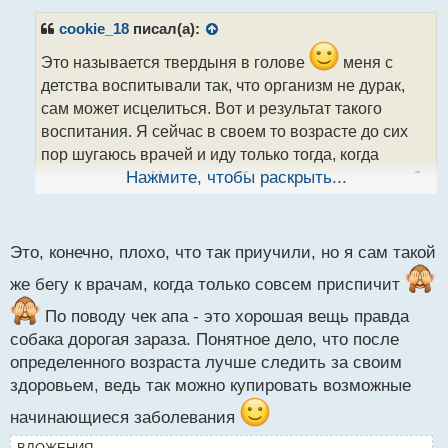
п
р
cookie_18
писал(а):
о
ч
Это называется твердыня в голове
меня с
и
детства воспитывали так, что организм не дурак,
т
сам может исцелиться. Вот и результат такого
а
воспитания. Я сейчас в своем то возрасте до сих
н
н
пор шугаюсь врачей и иду только тогда, когда
ы
совсем плохо. Но я с этим борюсь и заставляю себя
Нажмите, чтобы раскрыть...
й
хотя бы раз в год ходить на кеп ап. Хоть сейчас уже
п
есть хронические проблемы, с ними никак не
о
с
решусь пойти. Боюсь чего они там найти могут, еще
Это, конечно, плохо, что так приучили, но я сам такой
т
квартиру придется продавать на лечение
же бегу к врачам, когда только совсем приспичит
По поводу чек апа - это хорошая вещь правда
собака дорогая зараза. Понятное дело, что после
определенного возраста лучше следить за своим
здоровьем, ведь так можно купировать возможные
начинающиеся заболевания