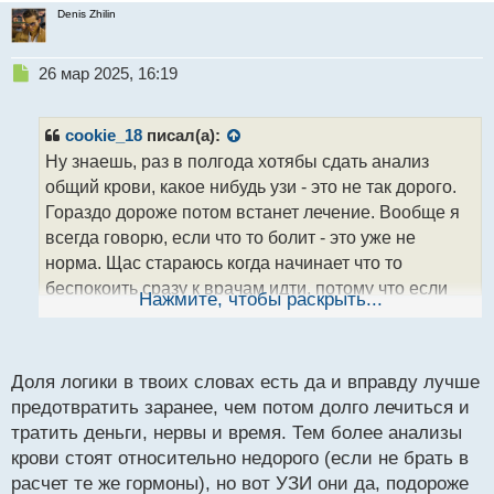
Denis Zhilin
Н
26 мар 2025, 16:19
е
п
р
cookie_18
писал(а):
о
Ну знаешь, раз в полгода хотябы сдать анализ
ч
общий крови, какое нибудь узи - это не так дорого.
и
т
Гораздо дороже потом встанет лечение. Вообще я
а
всегда говорю, если что то болит - это уже не
н
норма. Щас стараюсь когда начинает что то
н
беспокоить сразу к врачам идти, потому что если
ы
Нажмите, чтобы раскрыть...
й
запустить - потом либо дороже встанет, либо поздно
п
будет
о
с
Доля логики в твоих словах есть да и вправду лучше
т
предотвратить заранее, чем потом долго лечиться и
тратить деньги, нервы и время. Тем более анализы
крови стоят относительно недорого (если не брать в
расчет те же гормоны), но вот УЗИ они да, подороже