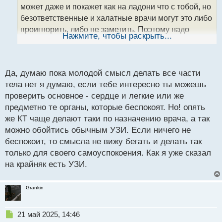
а
может даже и покажет как на ладони что с тобой, но
н
безответственные и халатные врачи могут это либо
н
проигнорить, либо не заметить. Поэтому надо
ы
Нажмите, чтобы раскрыть...
всегда хорошую клинику выбирать и посещать
й
п
несколько докторов, чтобы собрать мнения
о
с
Да, думаю пока молодой смысл делать все части
т
тела нет я думаю, если тебе интересно ты можешь
проверить основное - сердце и легкие или же
предметно те органы, которые беспокоят. Но! опять
же КТ чаще делают таки по назначению врача, а так
можно обойтись обычным УЗИ. Если ничего не
беспокоит, то смысла не вижу бегать и делать так
только для своего самоуспокоения. Как я уже сказал
на крайняк есть УЗИ.
Grankin
Н
21 май 2025, 14:46