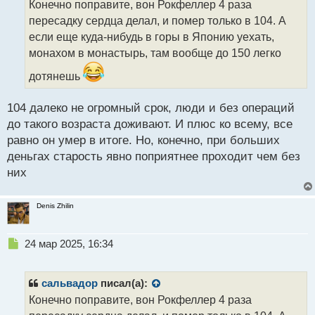
Конечно поправите, вон Рокфеллер 4 раза
ч
пересадку сердца делал, и помер только в 104. А
и
т
если еще куда-нибудь в горы в Японию уехать,
а
монахом в монастырь, там вообще до 150 легко
н
н
дотянешь
ы
й
104 далеко не огромный срок, люди и без операций
п
до такого возраста доживают. И плюс ко всему, все
о
с
равно он умер в итоге. Но, конечно, при больших
т
деньгах старость явно поприятнее проходит чем без
них
Denis Zhilin
Н
24 мар 2025, 16:34
е
п
р
сальвадор
писал(а):
о
Конечно поправите, вон Рокфеллер 4 раза
ч