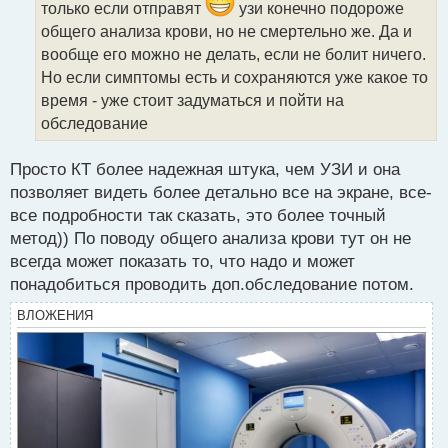
и
только если отправят
узи конечно подороже
т
общего анализа крови, но не смертельно же. Да и
а
вообще его можно не делать, если не болит ничего.
н
н
Но если симптомы есть и сохраняются уже какое то
ы
время - уже стоит задуматься и пойти на
й
обследование
п
о
с
Просто КТ более надежная штука, чем УЗИ и она
т
позволяет видеть более детально все на экране, все-
все подробности так сказать, это более точный
метод)) По поводу общего анализа крови тут он не
всегда может показать то, что надо и может
понадобиться проводить доп.обследование потом.
ВЛОЖЕНИЯ