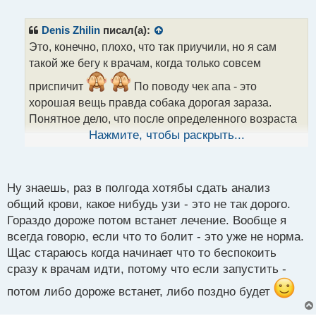
е
п
р
Denis Zhilin
писал(а):
о
Это, конечно, плохо, что так приучили, но я сам
ч
такой же бегу к врачам, когда только совсем
и
т
приспичит
По поводу чек апа - это
а
хорошая вещь правда собака дорогая зараза.
н
н
Понятное дело, что после определенного возраста
ы
лучше следить за своим здоровьем, ведь так можно
Нажмите, чтобы раскрыть...
й
купировать возможные начинающиеся
п
о
заболевания
с
Ну знаешь, раз в полгода хотябы сдать анализ
т
общий крови, какое нибудь узи - это не так дорого.
Гораздо дороже потом встанет лечение. Вообще я
всегда говорю, если что то болит - это уже не норма.
Щас стараюсь когда начинает что то беспокоить
сразу к врачам идти, потому что если запустить -
потом либо дороже встанет, либо поздно будет