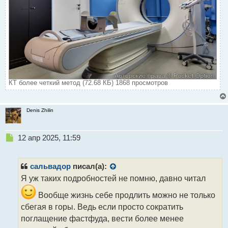
КТ более четкий метод (72.68 КБ) 1868 просмотров
Denis Zhilin
Н
12 апр 2025, 11:59
е
п
р
сальвадор
писал(а):
о
Я уж таких подробностей не помню, давно читал
ч
и
Вообще жизнь себе продлить можно не только
т
сбегая в горы. Ведь если просто сократить
а
поглащение фастфуда, вести более менее
н