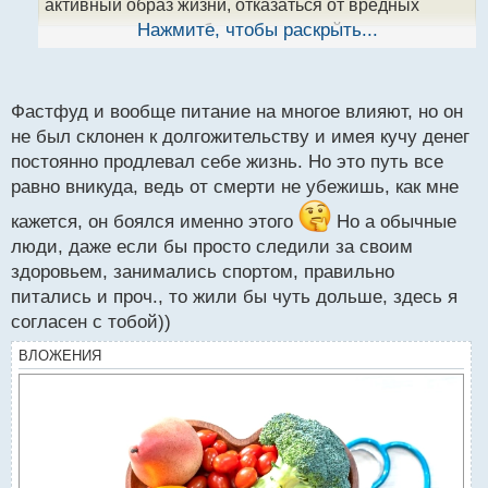
н
активный образ жизни, отказаться от вредных
ы
привычек - это уже будет огого какой вклад в
Нажмите, чтобы раскрыть...
й
здоровье. Понятно что в наших городах воздух
п
грязный и все такое, но все равно уже будет лучше
о
с
Фастфуд и вообще питание на многое влияют, но он
т
не был склонен к долгожительству и имея кучу денег
постоянно продлевал себе жизнь. Но это путь все
равно вникуда, ведь от смерти не убежишь, как мне
кажется, он боялся именно этого
Но а обычные
люди, даже если бы просто следили за своим
здоровьем, занимались спортом, правильно
питались и проч., то жили бы чуть дольше, здесь я
согласен с тобой))
ВЛОЖЕНИЯ