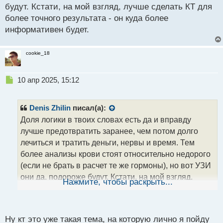
будут. Кстати, на мой взгляд, лучше сделать КТ для
более точного результата - он куда более
информативен будет.
cookie_18
Н
10 апр 2025, 15:12
е
п
р
Denis Zhilin
писал(а):
о
Доля логики в твоих словах есть да и вправду
ч
лучше предотвратить заранее, чем потом долго
и
т
лечиться и тратить деньги, нервы и время. Тем
а
более анализы крови стоят относительно недорого
н
(если не брать в расчет те же гормоны), но вот УЗИ
н
они да, подороже будут. Кстати, на мой взгляд,
ы
Нажмите, чтобы раскрыть...
й
лучше сделать КТ для более точного результата - он
п
куда более информативен будет.
о
с
Ну кт это уже такая тема, на которую лично я пойду
т