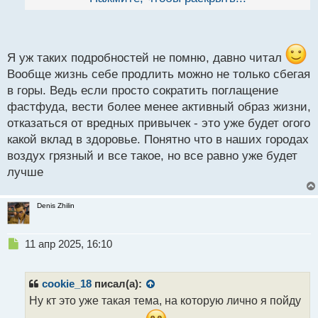
й
Китае есть деревня 100 летних. К слову я думаю
п
придет время и люди будут вполне доживать до 150
о
с
лет, но пока медицина просто не дошла до этого.
т
Я уж таких подробностей не помню, давно читал
Вообще жизнь себе продлить можно не только сбегая
в горы. Ведь если просто сократить поглащение
фастфуда, вести более менее активный образ жизни,
отказаться от вредных привычек - это уже будет огого
какой вклад в здоровье. Понятно что в наших городах
воздух грязный и все такое, но все равно уже будет
лучше
Denis Zhilin
Н
11 апр 2025, 16:10
е
п
р
cookie_18
писал(а):
о
Ну кт это уже такая тема, на которую лично я пойду
ч