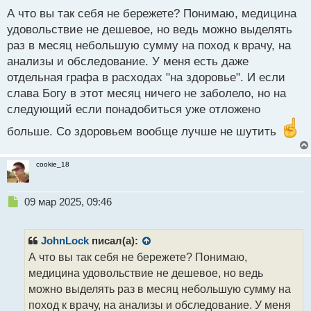
ы
А что вы так себя не бережете? Понимаю, медицина
й
удовольствие не дешевое, но ведь можно выделять
п
раз в месяц небольшую сумму на поход к врачу, на
о
с
анализы и обследование. У меня есть даже
т
отдельная графа в расходах "на здоровье". И если
слава Богу в этот месяц ничего не заболело, но на
следующий если понадобиться уже отложено
больше. Со здоровьем вообще лучше не шутить
cookie_18
Н
09 мар 2025, 09:46
е
п
р
JohnLock
писал(а):
о
А что вы так себя не бережете? Понимаю,
ч
медицина удовольствие не дешевое, но ведь
и
т
можно выделять раз в месяц небольшую сумму на
а
поход к врачу, на анализы и обследование. У меня