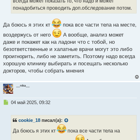
всегда может показать то, что надо и может
н
понадобиться проводить доп.обследование потом.
ы
й
п
Да боюсь я этих кт
пока все части тела на месте,
о
с
воздержусь от него
А вообще, анализ может
т
даже и покажет как на ладони что с тобой, но
безответственные и халатные врачи могут это либо
проигнорить, либо не заметить. Поэтому надо всегда
хорошую клинику выбирать и посещать несколько
докторов, чтобы собрать мнения
__nika__
Н
04 май 2025, 09:32
е
п
р
cookie_18
писал(а):
о
ч
Да боюсь я этих кт
пока все части тела на
и