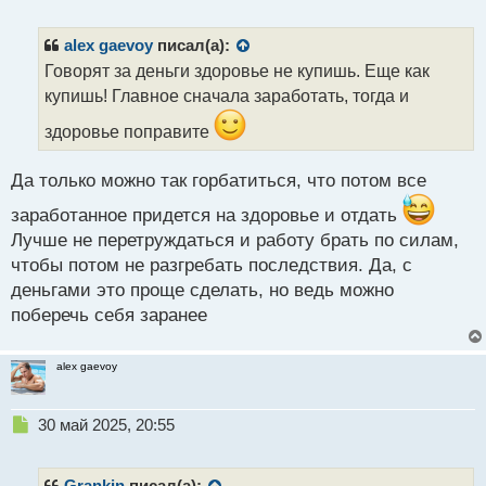
е
п
р
alex gaevoy
писал(а):
о
Говорят за деньги здоровье не купишь. Еще как
ч
купишь! Главное сначала заработать, тогда и
и
т
здоровье поправите
а
н
н
Да только можно так горбатиться, что потом все
ы
заработанное придется на здоровье и отдать
й
п
Лучше не перетруждаться и работу брать по силам,
о
чтобы потом не разгребать последствия. Да, с
с
деньгами это проще сделать, но ведь можно
т
поберечь себя заранее
alex gaevoy
Н
30 май 2025, 20:55
е
п
р
Grankin
писал(а):