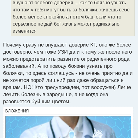
внушают особого доверия.... как то боязно узнать
и
т
что там у тебя могут быть за болячки. живёшь себе
а
более менее спокойно а потом бац, если что то
н
серьёзное не дай бог жизнь может радикально
н
изменится
ы
й
п
Почему сразу не внушают доверие КТ, оно же более
о
достоверно, чем тоже УЗИ да и к тому же после него
с
можно предотвратить развитие определенного рода
т
заболеваний. А по поводу боязни узнать про
болячки, то здесь соглашусь - не очень приятно да и
не хочется порой лишний раз даже обращаться к
врачам. НО! Кто предупрежден, тот вооружен) Легче
лечить болезнь в зародыше, а не когда она
разовьется буйным цветом.
ВЛОЖЕНИЯ