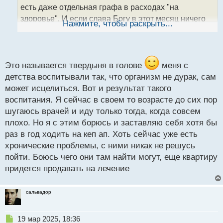
н
есть даже отдельная графа в расходах "на
н
здоровье". И если слава Богу в этот месяц ничего
ы
Нажмите, чтобы раскрыть...
й
не заболело, но на следующий если понадобиться
п
уже отложено больше. Со здоровьем вообще
о
с
лучше не шутить
т
Это называется твердыня в голове
меня с
детства воспитывали так, что организм не дурак, сам
может исцелиться. Вот и результат такого
воспитания. Я сейчас в своем то возрасте до сих пор
шугаюсь врачей и иду только тогда, когда совсем
плохо. Но я с этим борюсь и заставляю себя хотя бы
раз в год ходить на кеп ап. Хоть сейчас уже есть
хронические проблемы, с ними никак не решусь
пойти. Боюсь чего они там найти могут, еще квартиру
придется продавать на лечение
сальвадор
Н
19 мар 2025, 18:36