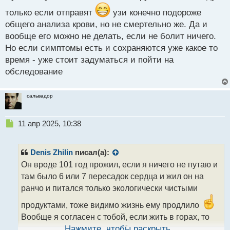
только если отправят
узи конечно подороже
общего анализа крови, но не смертельно же. Да и
вообще его можно не делать, если не болит ничего.
Но если симптомы есть и сохраняются уже какое то
время - уже стоит задуматься и пойти на
обследование
сальвадор
Н
11 апр 2025, 10:38
е
п
р
Denis Zhilin
писал(а):
о
Он вроде 101 год прожил, если я ничего не путаю и
ч
там было 6 или 7 пересадок сердца и жил он на
и
т
ранчо и питался только экологически чистыми
а
продуктами, тоже видимо жизнь ему продлило
н
н
Вообще я согласен с тобой, если жить в горах, то
ы
можно сильно продлить себе жизнь, недаром в
Нажмите, чтобы раскрыть...