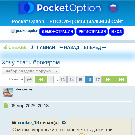
Pocket Option – РОССИЯ | Официальный Сайт
ДЕМОНСТРАЦИЯ
РЕГИСТРАЦИЯ
ВХОД
🍏
СВЕЖЕЕ
⤴️
ГЛАВНАЯ
⬅️
НАЗАД
ВПЕРЕД
➡️
Хочу стать брокером
Выбор раздела форума
Страница
16
из
17
1
13
14
15
16
17
Пред.
След.
След
332 поста
…
alex gaevoy
Н
05 мар 2025, 20:18
е
п
р
cookie_18
писал(а):
о
С моим здоровьем в космос лететь даже при
ч