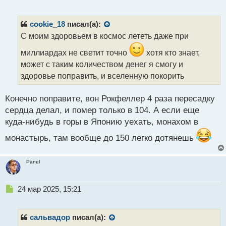
е
п
р
cookie_18
писал(а):
о
С моим здоровьем в космос лететь даже при
ч
и
миллиардах не светит точно
хотя кто знает,
т
может с таким количеством денег я смогу и
а
здоровье поправить, и вселенную покорить
н
н
ы
Конечно поправите, вон Рокфеллер 4 раза пересадку
й
сердца делал, и помер только в 104. А если еще
п
куда-нибудь в горы в Японию уехать, монахом в
о
с
монастырь, там вообще до 150 легко дотянешь
т
Panel
Н
24 мар 2025, 15:21
е
п
р
сальвадор
писал(а):
о