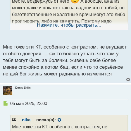
месте, воздержусь от него
А вообще, анализ
т
а
может даже и покажет как на ладони что с тобой, но
н
безответственные и халатные врачи могут это либо
н
проигнорить, либо не заметить. Поэтому надо
ы
Нажмите, чтобы раскрыть...
всегда хорошую клинику выбирать и посещать
й
п
несколько докторов, чтобы собрать мнения
о
с
Мне тоже эти КТ, особенно с контрастом, не внушают
т
особого доверия.... как то боязно узнать что там у
тебя могут быть за болячки. живёшь себе более
менее спокойно а потом бац, если что то серьёзное
не дай бог жизнь может радикально изменится
Denis Zhilin
Н
05 май 2025, 22:00
е
п
р
__nika__
писал(а):
о
Мне тоже эти КТ, особенно с контрастом, не
ч