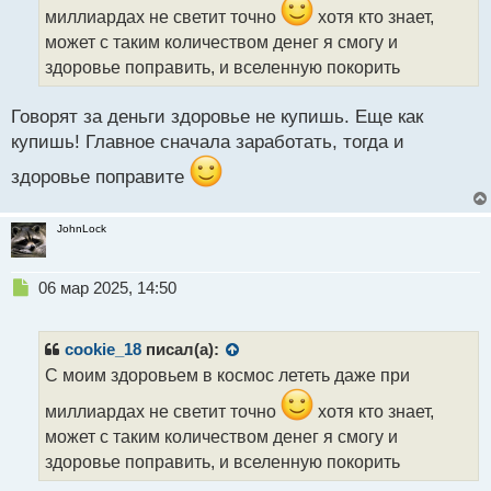
и
миллиардах не светит точно
хотя кто знает,
т
может с таким количеством денег я смогу и
а
здоровье поправить, и вселенную покорить
н
н
ы
Говорят за деньги здоровье не купишь. Еще как
й
купишь! Главное сначала заработать, тогда и
п
о
здоровье поправите
с
т
JohnLock
Н
06 мар 2025, 14:50
е
п
р
cookie_18
писал(а):
о
С моим здоровьем в космос лететь даже при
ч
и
миллиардах не светит точно
хотя кто знает,
т
может с таким количеством денег я смогу и
а
здоровье поправить, и вселенную покорить
н
н