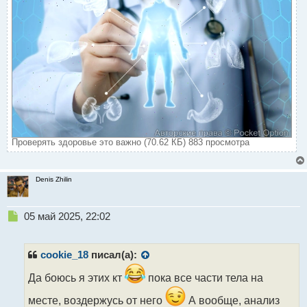
Проверять здоровье это важно (70.62 КБ) 883 просмотра
Denis Zhilin
Н
05 май 2025, 22:02
е
п
р
cookie_18
писал(а):
о
ч
Да боюсь я этих кт
пока все части тела на
и
месте, воздержусь от него
А вообще, анализ
т