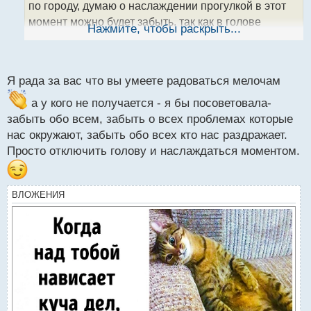
по городу, думаю о наслаждении прогулкой в этот
н
момент можно будет забыть, так как в голове
ы
Нажмите, чтобы раскрыть...
й
постоянно будет крутиться мысль: "как бы все
п
успеть"
.
о
с
Я рада за вас что вы умеете радоваться мелочам
т
а у кого не получается - я бы посоветовала-
забыть обо всем, забыть о всех проблемах которые
нас окружают, забыть обо всех кто нас раздражает.
Просто отключить голову и наслаждаться моментом.
ВЛОЖЕНИЯ