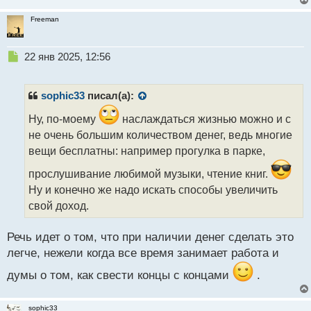
Freeman
Н
22 янв 2025, 12:56
е
п
р
sophic33
писал(а):
о
ч
Ну, по-моему
наслаждаться жизнью можно и с
и
не очень большим количеством денег, ведь многие
т
вещи бесплатны: например прогулка в парке,
а
н
прослушивание любимой музыки, чтение книг.
н
Ну и конечно же надо искать способы увеличить
ы
свой доход.
й
п
о
Речь идет о том, что при наличии денег сделать это
с
легче, нежели когда все время занимает работа и
т
думы о том, как свести концы с концами
.
sophic33