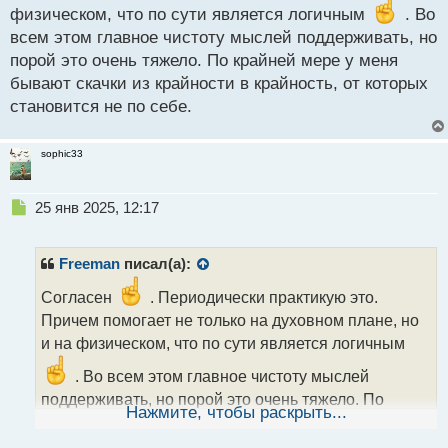
с
физическом, что по сути является логичным
. Во
т
всем этом главное чистоту мыслей поддерживать, но
порой это очень тяжело. По крайней мере у меня
бывают скачки из крайности в крайность, от которых
становится не по себе.
sophic33
Н
25 янв 2025, 12:17
е
п
р
Freeman
писал(а):
о
ч
Согласен
. Периодически практикую это.
и
Причем помогает не только на духовном плане, но
т
и на физическом, что по сути является логичным
а
н
. Во всем этом главное чистоту мыслей
н
поддерживать, но порой это очень тяжело. По
ы
Нажмите, чтобы раскрыть...
крайней мере у меня бывают скачки из крайности в
й
п
крайность, от которых становится не по себе.