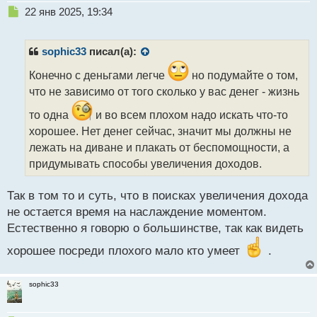
Н
22 янв 2025, 19:34
е
п
р
sophic33
писал(а):
о
ч
Конечно с деньгами легче
но подумайте о том,
и
что не зависимо от того сколько у вас денег - жизнь
т
а
то одна
и во всем плохом надо искать что-то
н
хорошее. Нет денег сейчас, значит мы должны не
н
лежать на диване и плакать от беспомощности, а
ы
придумывать способы увеличения доходов.
й
п
о
Так в том то и суть, что в поисках увеличения дохода
с
не остается время на наслаждение моментом.
т
Естественно я говорю о большинстве, так как видеть
хорошее посреди плохого мало кто умеет
.
sophic33