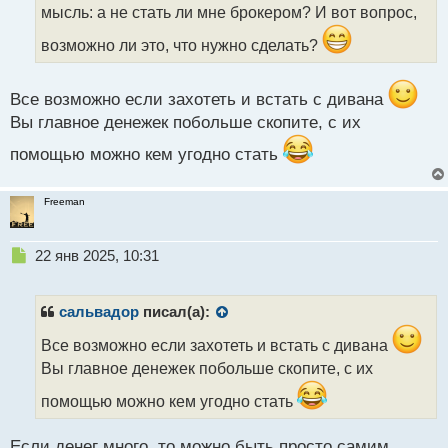
мысль: а не стать ли мне брокером? И вот вопрос,
и
т
возможно ли это, что нужно сделать?
а
н
н
Все возможно если захотеть и встать с дивана
ы
Вы главное денежек побольше скопите, с их
й
п
помощью можно кем угодно стать
о
с
т
Freeman
Н
22 янв 2025, 10:31
е
п
р
сальвадор
писал(а):
о
ч
Все возможно если захотеть и встать с дивана
и
Вы главное денежек побольше скопите, с их
т
а
помощью можно кем угодно стать
н
н
Если денег много, то можно быть просто самим