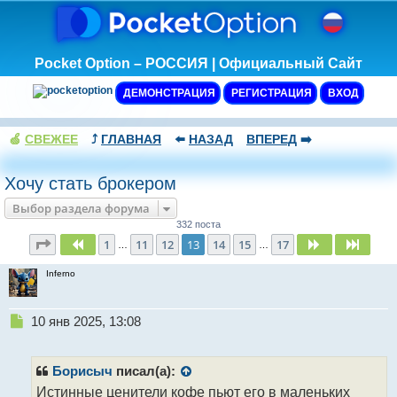
Pocket Option – РОССИЯ | Официальный Сайт
ДЕМОНСТРАЦИЯ
РЕГИСТРАЦИЯ
ВХОД
🍏
СВЕЖЕЕ
⤴️
ГЛАВНАЯ
⬅️
НАЗАД
ВПЕРЕД
➡️
Хочу стать брокером
Выбор раздела форума
332 поста
Страница
13
из
17
1
11
12
13
14
15
17
Пред.
След.
След.
…
…
Inferno
Н
10 янв 2025, 13:08
е
п
р
Борисыч
писал(а):
о
Истинные ценители кофе пьют его в маленьких