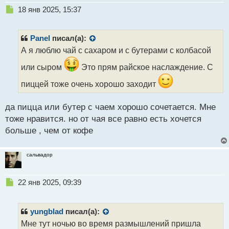
Н
18 янв 2025, 15:37
е
п
р
Panel
писал(а):
о
А я люблю чай с сахаром и с бутерами с колбасой
ч
и
или сыром
Это прям райское наслаждение. С
т
а
пиццей тоже очень хорошо заходит
н
н
да пицца или бутер с чаем хорошо сочетается. Мне
ы
тоже нравится. но от чая все равно есть хочется
й
п
больше , чем от кофе
о
с
т
сальвадор
Н
22 янв 2025, 09:39
е
п
р
yungblad
писал(а):
о
Мне тут ночью во время размышлений пришла
ч