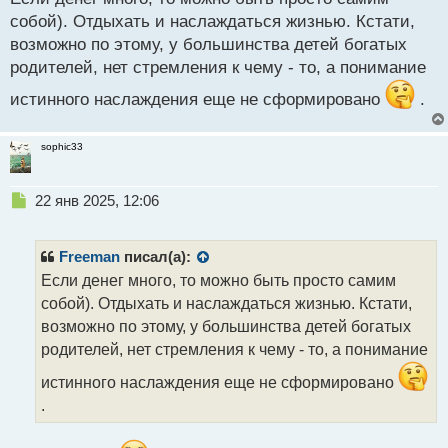
ы
собой). Отдыхать и наслаждаться жизнью. Кстати,
й
п
возможно по этому, у большинства детей богатых
о
родителей, нет стремления к чему - то, а понимание
с
т
истинного наслаждения еще не сформировано
.
sophic33
Н
22 янв 2025, 12:06
е
п
р
Freeman
писал(а):
о
Если денег много, то можно быть просто самим
ч
собой). Отдыхать и наслаждаться жизнью. Кстати,
и
т
возможно по этому, у большинства детей богатых
а
родителей, нет стремления к чему - то, а понимание
н
н
истинного наслаждения еще не сформировано
ы
.
й
п