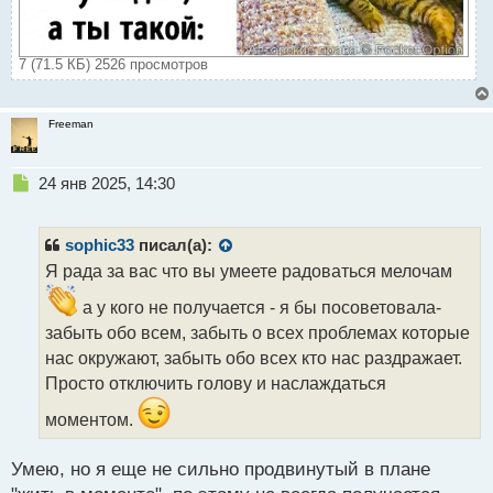
7 (71.5 КБ) 2526 просмотров
Freeman
Н
24 янв 2025, 14:30
е
п
р
sophic33
писал(а):
о
Я рада за вас что вы умеете радоваться мелочам
ч
и
а у кого не получается - я бы посоветовала-
т
забыть обо всем, забыть о всех проблемах которые
а
нас окружают, забыть обо всех кто нас раздражает.
н
н
Просто отключить голову и наслаждаться
ы
моментом.
й
п
о
Умею, но я еще не сильно продвинутый в плане
с