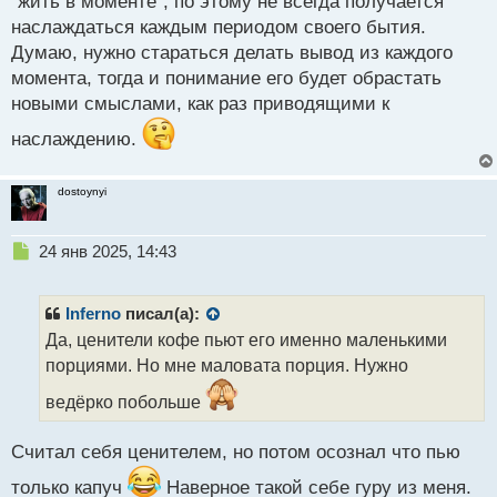
"жить в моменте", по этому не всегда получается
т
наслаждаться каждым периодом своего бытия.
Думаю, нужно стараться делать вывод из каждого
момента, тогда и понимание его будет обрастать
новыми смыслами, как раз приводящими к
наслаждению.
dostoynyi
Н
24 янв 2025, 14:43
е
п
р
Inferno
писал(а):
о
Да, ценители кофе пьют его именно маленькими
ч
порциями. Но мне маловата порция. Нужно
и
т
ведёрко побольше
а
н
н
Считал себя ценителем, но потом осознал что пью
ы
только капуч
Наверное такой себе гуру из меня.
й