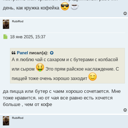
п
день, как кружка кофейка
о
с
т
RubiRod
Н
18 янв 2025, 15:37
е
п
р
Panel
писал(а):
о
А я люблю чай с сахаром и с бутерами с колбасой
ч
и
или сыром
Это прям райское наслаждение. С
т
а
пиццей тоже очень хорошо заходит
н
н
да пицца или бутер с чаем хорошо сочетается. Мне
ы
тоже нравится. но от чая все равно есть хочется
й
п
больше , чем от кофе
о
с
т
RubiRod