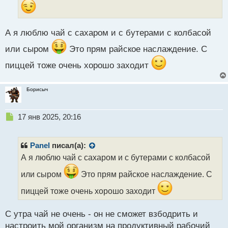
ы
й
п
о
А я люблю чай с сахаром и с бутерами с колбасой
с
т
или сыром
Это прям райское наслаждение. С
пиццей тоже очень хорошо заходит
Борисыч
Н
17 янв 2025, 20:16
е
п
р
Panel
писал(а):
о
А я люблю чай с сахаром и с бутерами с колбасой
ч
и
или сыром
Это прям райское наслаждение. С
т
а
пиццей тоже очень хорошо заходит
н
н
С утра чай не очень - он не сможет взбодрить и
ы
настроить мой организм на продуктивный рабочий
й