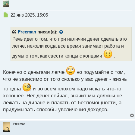
Н
22 янв 2025, 15:05
е
п
р
Freeman
писал(а):
о
Речь идет о том, что при наличии денег сделать это
ч
легче, нежели когда все время занимает работа и
и
т
думы о том, как свести концы с концами
.
а
н
н
Конечно с деньгами легче
но подумайте о том,
ы
что не зависимо от того сколько у вас денег - жизнь
й
п
то одна
и во всем плохом надо искать что-то
о
хорошее. Нет денег сейчас, значит мы должны не
с
т
лежать на диване и плакать от беспомощности, а
придумывать способы увеличения доходов.
Freeman