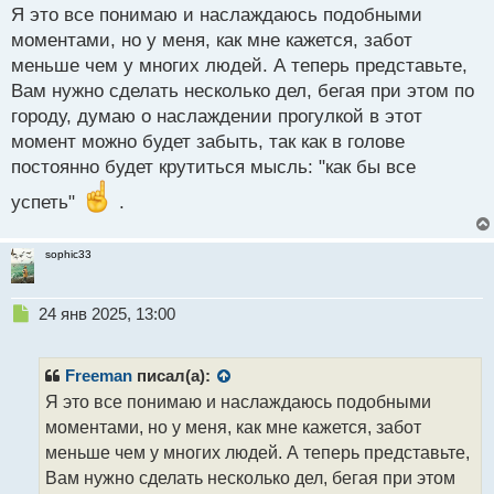
н
Я это все понимаю и наслаждаюсь подобными
ы
моментами, но у меня, как мне кажется, забот
й
п
меньше чем у многих людей. А теперь представьте,
о
Вам нужно сделать несколько дел, бегая при этом по
с
городу, думаю о наслаждении прогулкой в этот
т
момент можно будет забыть, так как в голове
постоянно будет крутиться мысль: "как бы все
успеть"
.
sophic33
Н
24 янв 2025, 13:00
е
п
р
Freeman
писал(а):
о
Я это все понимаю и наслаждаюсь подобными
ч
моментами, но у меня, как мне кажется, забот
и
т
меньше чем у многих людей. А теперь представьте,
а
Вам нужно сделать несколько дел, бегая при этом
н