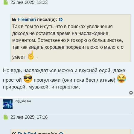
Н
23 янв 2025, 13:23
е
п
р
Freeman
писал(а):
о
Так в том то и суть, что в поисках увеличения
ч
дохода не остается время на наслаждение
и
т
моментом. Естественно я говорю о большинстве,
а
так как видеть хорошее посреди плохого мало кто
н
н
умеет
.
ы
й
Но ведь наслаждаться можно и вкусной едой, даже
п
о
простой
прогулками (они пока бесплатные)
с
природой, музыкой, интернетом.
т
big_kopilka
Н
23 янв 2025, 17:16
е
п
р
RubiRod
писал(а):