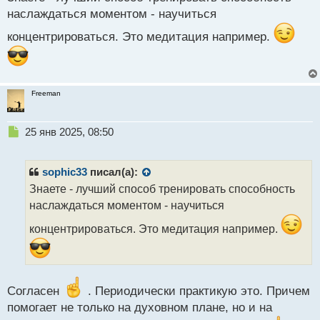
т
наслаждаться моментом - научиться
концентрироваться. Это медитация например.
Freeman
Н
25 янв 2025, 08:50
е
п
р
sophic33
писал(а):
о
Знаете - лучший способ тренировать способность
ч
наслаждаться моментом - научиться
и
т
концентрироваться. Это медитация например.
а
н
н
ы
й
Согласен
. Периодически практикую это. Причем
п
помогает не только на духовном плане, но и на
о