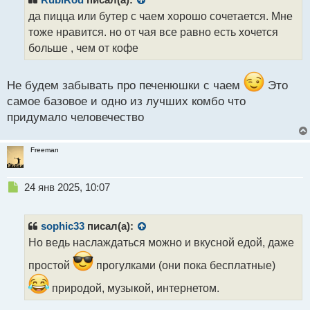
о
да пицца или бутер с чаем хорошо сочетается. Мне
ч
тоже нравится. но от чая все равно есть хочется
и
т
больше , чем от кофе
а
н
н
Не будем забывать про печенюшки с чаем
Это
ы
самое базовое и одно из лучших комбо что
й
придумало человечество
п
о
с
Freeman
т
Н
24 янв 2025, 10:07
е
п
р
sophic33
писал(а):
о
Но ведь наслаждаться можно и вкусной едой, даже
ч
и
простой
прогулками (они пока бесплатные)
т
а
природой, музыкой, интернетом.
н