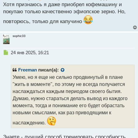
п
Хотя признаюсь я даже приобрел кофемашину и
о
покупаю только качественно эфиопское зерно. Но,
с
т
повторюсь, только для капучино
sophic33
Н
24 янв 2025, 16:21
е
п
р
Freeman
писал(а):
о
Умею, но я еще не сильно продвинутый в плане
ч
"жить в моменте", по этому не всегда получается
и
т
наслаждаться каждым периодом своего бытия.
а
Думаю, нужно стараться делать вывод из каждого
н
момента, тогда и понимание его будет обрастать
н
новыми смыслами, как раз приводящими к
ы
й
наслаждению.
п
о
с
Знаете - лучший способ тренировать способность