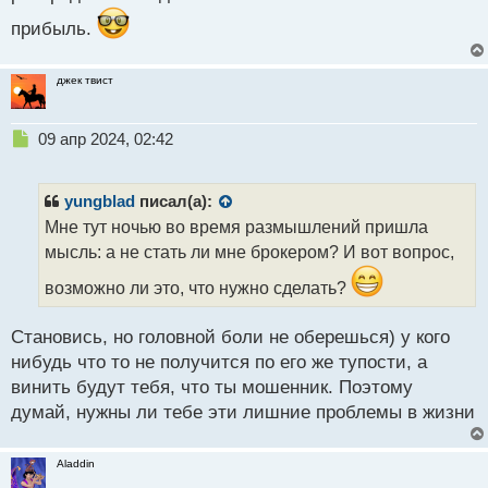
прибыль.
джек твист
Н
09 апр 2024, 02:42
е
п
р
yungblad
писал(а):
о
Мне тут ночью во время размышлений пришла
ч
мысль: а не стать ли мне брокером? И вот вопрос,
и
т
возможно ли это, что нужно сделать?
а
н
н
Становись, но головной боли не оберешься) у кого
ы
нибудь что то не получится по его же тупости, а
й
винить будут тебя, что ты мошенник. Поэтому
п
думай, нужны ли тебе эти лишние проблемы в жизни
о
с
т
Aladdin