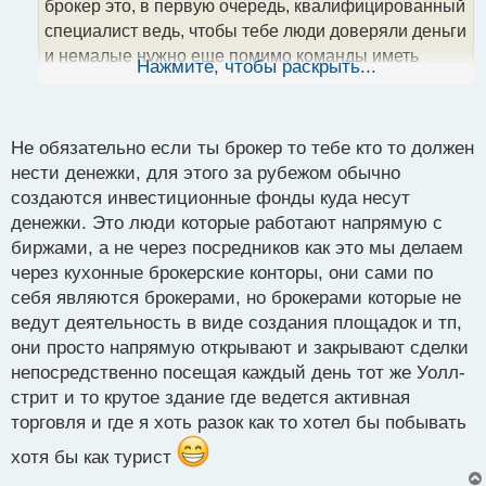
брокер это, в первую очередь, квалифицированный
н
специалист ведь, чтобы тебе люди доверяли деньги
н
и немалые нужно еще помимо команды иметь
ы
Нажмите, чтобы раскрыть...
й
хороший бэкграунд в торговле и знать разные
п
рынки, как свои пять пальцев.
о
с
Не обязательно если ты брокер то тебе кто то должен
т
нести денежки, для этого за рубежом обычно
создаются инвестиционные фонды куда несут
денежки. Это люди которые работают напрямую с
биржами, а не через посредников как это мы делаем
через кухонные брокерские конторы, они сами по
себя являются брокерами, но брокерами которые не
ведут деятельность в виде создания площадок и тп,
они просто напрямую открывают и закрывают сделки
непосредственно посещая каждый день тот же Уолл-
стрит и то крутое здание где ведется активная
торговля и где я хоть разок как то хотел бы побывать
хотя бы как турист