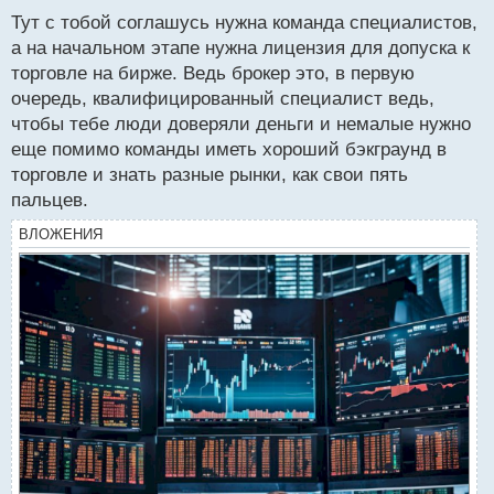
с
расчетных операций в виде десятка электронных
Тут с тобой соглашусь нужна команда специалистов,
т
систем в виде возможности расчетов той же
а на начальном этапе нужна лицензия для допуска к
криптой к примеру. Плюс нужно купить много
торговле на бирже. Ведь брокер это, в первую
программного обеспечения, интернет площадка
очередь, квалифицированный специалист ведь,
должна быть и многое многое другое. В общем если
чтобы тебе люди доверяли деньги и немалые нужно
у тебя нет десятка миллионов долларов лично
еще помимо команды иметь хороший бэкграунд в
твоего капитала то путь стать брокером для тебя
торговле и знать разные рынки, как свои пять
перекрыт с самого начала, конкуренция тебя
пальцев.
раздавит как букашку если не будет хорошей
ВЛОЖЕНИЯ
финансовой подушки для преодоления первых
трудностей.