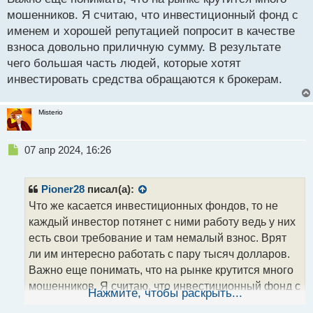
мошенников. Я считаю, что инвестиционный фонд с
именем и хорошей репутацией попросит в качестве
взноса довольно приличную сумму. В результате
чего большая часть людей, которые хотят
инвестировать средства обращаются к брокерам.
Misterio
Н
07 апр 2024, 16:26
е
п
р
Pioner28
писал(а):
о
Что же касается инвестиционных фондов, то не
ч
каждый инвестор потянет с ними работу ведь у них
и
т
есть свои требование и там немалый взнос. Врят
а
ли им интересно работать с пару тысяч долларов.
н
Важно еще понимать, что на рынке крутится много
н
мошенников. Я считаю, что инвестиционный фонд с
ы
Нажмите, чтобы раскрыть...
й
именем и хорошей репутацией попросит в качестве
п