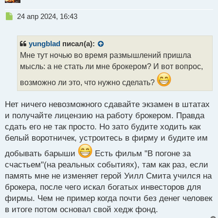
Н
24 апр 2024, 16:43
е
п
р
yungblad
писал(а):
о
Мне тут ночью во время размышлений пришла
ч
мысль: а не стать ли мне брокером? И вот вопрос,
и
т
возможно ли это, что нужно сделать?
а
н
н
Нет ничего невозможного сдавайте экзамен в штатах
ы
и получайте лицензию на работу брокером. Правда
й
сдать его не так просто. Но зато будите ходить как
п
белый воротничек, устроитесь в фирму и будите им
о
с
добывать барыши
Есть фильм "В погоне за
т
счастьем"(на реальных событиях), там как раз, если
память мне не изменяет герой Уилл Смита учился на
брокера, после чего искал богатых инвесторов для
фирмы. Чем не пример когда почти без денег человек
в итоге потом основал свой хедж фонд.