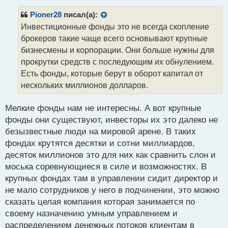
п
р
Pioner28
писал(а):
о
Инвестиционные фонды это не всегда скопление
ч
брокеров такие чаще всего основывают крупные
и
т
бизнесмены и корпорации. Они больше нужны для
а
прокрутки средств с последующим их обнулением.
н
Есть фонды, которые берут в оборот капитал от
н
нескольких миллионов долларов.
ы
й
п
Мелкие фонды нам не интересны. А вот крупные
о
фонды они существуют, инвесторы их это далеко не
с
безызвестные люди на мировой арене. В таких
т
фондах крутятся десятки и сотни миллиардов,
десяток миллионов это для них как сравнить слон и
моська соревнующиеся в силе и возможностях. В
крупных фондах там в управлении сидит директор и
не мало сотрудников у него в подчинении, это можно
сказать целая компания которая занимается по
своему назначению умным управлением и
распределением денежных потоков клиентам в