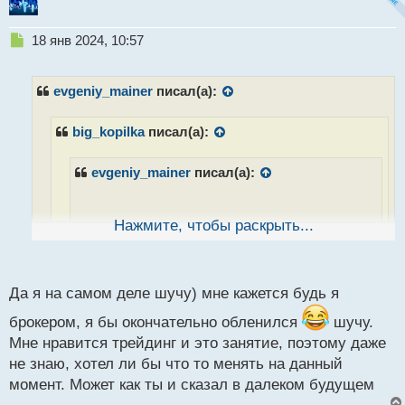
В тему прилагать хоть маленькие усилия, хочу
Н
18 янв 2024, 10:57
поделиться своими наблюдениями и может кого-то
е
п
немного ободрить: если вы действительно чего-то
р
evgeniy_mainer
писал(а):
хотите и делается что-то для достижения вашей
о
цели, то оно обязательно все получится. Это
ч
big_kopilka
писал(а):
проверено лично мной. Главное не сдаваться, даже
и
т
если кажется что ничего не получается, продолжать
а
evgeniy_mainer
писал(а):
двигаться и результат не заставит себя долго ждать
н
н
ы
Нажмите, чтобы раскрыть...
й
Если бы было проще, представь какой хаос
п
бы творился в нашем торговом мире. Никто
о
бы не хотел работать трейдером, все бы
с
Да я на самом деле шучу) мне кажется будь я
становились брокерами и сидели ждали
т
золотых потоков. Поэтому так непросто,
брокером, я бы окончательно обленился
шучу.
потому что без этого не будет баланса во
Мне нравится трейдинг и это занятие, поэтому даже
вселенной)
не знаю, хотел ли бы что то менять на данный
момент. Может как ты и сказал в далеком будущем
Это точно, не было бы нас, никто бы не