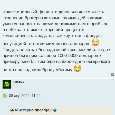
взноса довольно приличную сумму. В результате
о
чего большая часть людей, которые хотят
с
Инвестиционный фонд это довольно часто и есть
инвестировать средства обращаются к брокерам.
т
скопление брокеров которые своими действиями
умно управляют вашими денежками вам в прибыль,
а себе за это имеют хороший процент и
комиссионные. Средства там крутятся в фонде с
репутацией от сотни миллионов долларов.
Представляю как бы надо мной там смеялись когда я
пришел бы к ним со своей 1000-5000 долларов к
примеру, мне бы там еще на входе дали бы крепкого
пинка под зад нищеброду убогому
Pioner28
Н
08 апр 2024, 11:24
е
п
р
Мистерио
писал(а):
о