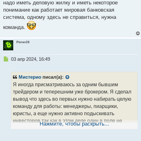
надо иметь деловую жилку и иметь некоторое
понимание как работает мировая банковская
система, одному здесь не справиться, нужна
команда.
Pioner28
Н
03 апр 2024, 16:49
е
п
р
Мистерио
писал(а):
о
Я иногда присматриваюсь за одним бывшим
ч
трейдером и теперешним уже брокером. Я сделал
и
т
вывод что здесь во первых нужно набирать целую
а
команду для работы: менеджеры, пиарщики,
н
юристы, а еще нужно активно подыскивать
н
инвесторов так как в этом деле один в поле не
ы
Нажмите, чтобы раскрыть...
й
воин.
Для этого дела должны создаваться
п
специфические банковские счета, туда же методы
о