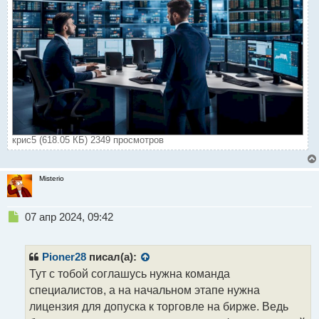
крис5 (618.05 КБ) 2349 просмотров
Misterio
Н
07 апр 2024, 09:42
е
п
р
Pioner28
писал(а):
о
Тут с тобой соглашусь нужна команда
ч
специалистов, а на начальном этапе нужна
и
т
лицензия для допуска к торговле на бирже. Ведь
а