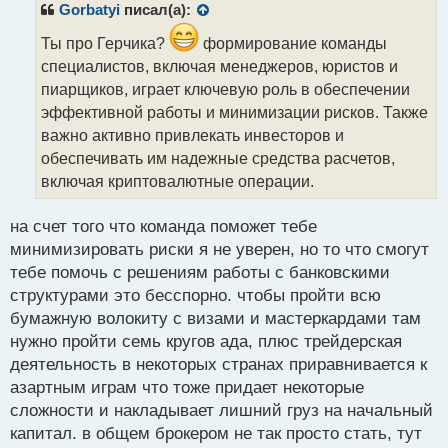
р
Gorbatyi
писал(а):
о
ч
Ты про Герчика?
формирование команды
и
специалистов, включая менеджеров, юристов и
т
пиарщиков, играет ключевую роль в обеспечении
а
эффективной работы и минимизации рисков. Также
н
н
важно активно привлекать инвесторов и
ы
обеспечивать им надежные средства расчетов,
й
включая криптовалютные операции.
п
о
с
на счет того что команда поможет тебе
т
минимизировать риски я не уверен, но то что смогут
тебе помочь с решениям работы с банковскими
структурами это бесспорно. чтобы пройти всю
бумажную волокиту с визами и мастеркардами там
нужно пройти семь кругов ада, плюс трейдерская
деятельность в некоторых странах приравнивается к
азартным играм что тоже придает некоторые
сложности и накладывает лишний груз на начальный
капитал. в общем брокером не так просто стать, тут