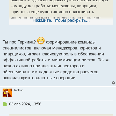
а
команду для работы: менеджеры, пиарщики,
н
юристы, а еще нужно активно подыскивать
н
инвесторов так как в этом деле один в поле не
ы
Нажмите, чтобы раскрыть...
й
воин.
Для этого дела должны создаваться
п
специфические банковские счета, туда же методы
о
с
расчетных операций в виде десятка электронных
т
Ты про Герчика?
формирование команды
систем в виде возможности расчетов той же
специалистов, включая менеджеров, юристов и
криптой к примеру. Плюс нужно купить много
пиарщиков, играет ключевую роль в обеспечении
программного обеспечения, интернет площадка
эффективной работы и минимизации рисков. Также
должна быть и многое многое другое. В общем если
важно активно привлекать инвесторов и
у тебя нет десятка миллионов долларов лично
обеспечивать им надежные средства расчетов,
твоего капитала то путь стать брокером для тебя
включая криптовалютные операции.
перекрыт с самого начала, конкуренция тебя
раздавит как букашку если не будет хорошей
Misterio
финансовой подушки для преодоления первых
трудностей.
Н
03 апр 2024, 13:56
е
п