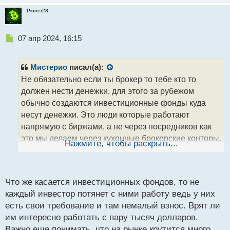
Pioner28
Н
07 апр 2024, 16:15
е
п
р
Мистерио
писал(а):
о
Не обязательно если ты брокер то тебе кто то
ч
должен нести денежки, для этого за рубежом
и
т
обычно создаются инвестиционные фонды куда
а
несут денежки. Это люди которые работают
н
напрямую с биржами, а не через посредников как
н
это мы делаем через кухонные брокерские конторы,
ы
Нажмите, чтобы раскрыть...
й
они сами по себя являются брокерами, но
п
брокерами которые не ведут деятельность в виде
о
создания площадок и тп, они просто напрямую
с
Что же касается инвестиционных фондов, то не
открывают и закрывают сделки непосредственно
т
каждый инвестор потянет с ними работу ведь у них
посещая каждый день тот же Уолл-стрит и то крутое
есть свои требование и там немалый взнос. Врят ли
здание где ведется активная торговля и где я хоть
им интересно работать с пару тысяч долларов.
разок как то хотел бы побывать хотя бы как турист
Важно еще понимать, что на рынке крутится много