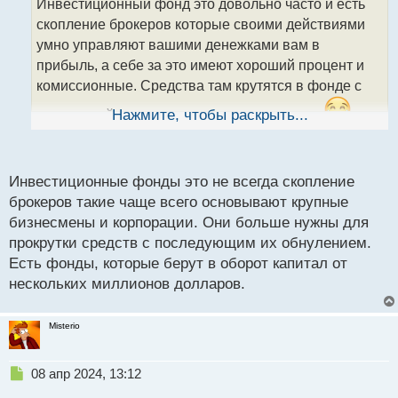
Инвестиционный фонд это довольно часто и есть
ч
скопление брокеров которые своими действиями
и
т
умно управляют вашими денежками вам в
а
прибыль, а себе за это имеют хороший процент и
н
комиссионные. Средства там крутятся в фонде с
н
ы
репутацией от сотни миллионов долларов.
Нажмите, чтобы раскрыть...
й
Представляю как бы надо мной там смеялись когда
п
я пришел бы к ним со своей 1000-5000 долларов к
о
с
примеру, мне бы там еще на входе дали бы
Инвестиционные фонды это не всегда скопление
т
брокеров такие чаще всего основывают крупные
крепкого пинка под зад нищеброду убогому
бизнесмены и корпорации. Они больше нужны для
прокрутки средств с последующим их обнулением.
Есть фонды, которые берут в оборот капитал от
нескольких миллионов долларов.
Misterio
Н
08 апр 2024, 13:12
е