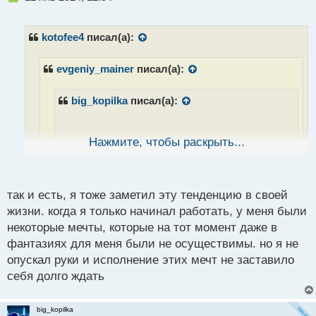
любимым брокером
если есть желание,
е
п
главное задаться целью и прилагать хоть малейшие
р
kotofee4
писал(а):
усилия для ее достижения. И обязательно все
о
получится
ч
evgeniy_mainer
писал(а):
и
т
а
big_kopilka
писал(а):
н
н
ы
Нажмите, чтобы раскрыть...
й
Это точно, не было бы нас, никто бы не
п
обогащал наших любимых брокеров
о
с
значит пока все идет так, как должно идти и
так и есть, я тоже заметил эту тенденцию в своей
т
каждый на своем месте)
жизни. когда я только начинал работать, у меня были
некоторые мечты, которые на тот момент даже в
Может через десяток лет и ты станешь нашим
фантазиях для меня были не осуществимы. но я не
опускал руки и исполнение этих мечт не заставило
любимым брокером
если есть желание,
себя долго ждать
главное задаться целью и прилагать хоть
малейшие усилия для ее достижения. И
обязательно все получится
big_kopilka