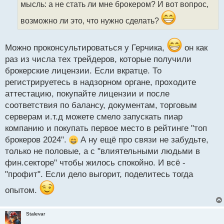
мысль: а не стать ли мне брокером? И вот вопрос,
и
т
возможно ли это, что нужно сделать?
а
н
н
Можно проконсультироваться у Герчика,
он как
ы
раз из числа тех трейдеров, которые получили
й
п
брокерские лицензии. Если вкратце. То
о
регистрируетесь в надзорном органе, проходите
с
аттестацию, покупайте лицензии и после
т
соответствия по балансу, документам, торговым
серверам и.т.д можете смело запускать пиар
компанию и покупать первое место в рейтинге "топ
брокеров 2024".
А ну ещё про связи не забудьте,
только не половые, а с "влиятельными людьми в
фин.секторе" чтобы жилось спокойно. И всё -
"профит". Если дело выгорит, поделитесь тогда
опытом.
Stalevar