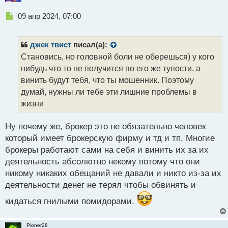
Н
09 апр 2024, 07:00
е
п
р
джек твист
писал(а):
о
Становись, но головной боли не оберешься) у кого
ч
нибудь что то не получится по его же тупости, а
и
т
винить будут тебя, что ты мошенник. Поэтому
а
думай, нужны ли тебе эти лишние проблемы в
н
жизни
н
ы
й
Ну почему же, брокер это не обязательно человек
п
который имеет брокерскую фирму и тд и тп. Многие
о
брокеры работают сами на себя и винить их за их
с
деятельность абсолютно некому потому что они
т
никому никаких обещаний не давали и никто из-за их
деятельности денег не терял чтобы обвинять и
кидаться гнилыми помидорами.
Pioner28