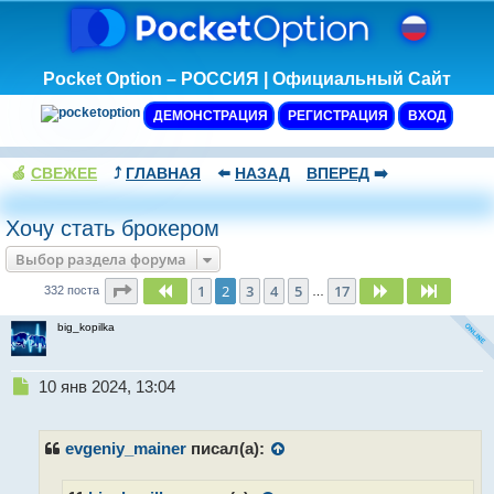
Pocket Option – РОССИЯ | Официальный Сайт
ДЕМОНСТРАЦИЯ
РЕГИСТРАЦИЯ
ВХОД
🍏
СВЕЖЕЕ
⤴️
ГЛАВНАЯ
⬅️
НАЗАД
ВПЕРЕД
➡️
Хочу стать брокером
Выбор раздела форума
Страница
2
из
17
1
2
3
4
5
17
Пред.
След.
След.
332 поста
…
big_kopilka
Н
10 янв 2024, 13:04
е
п
р
evgeniy_mainer
писал(а):
о
ч