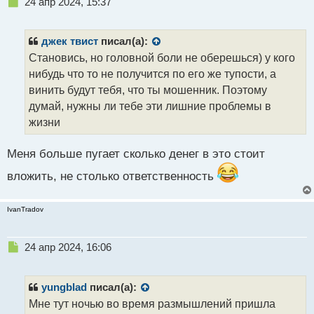
Н
24 апр 2024, 15:37
е
п
р
джек твист
писал(а):
о
Становись, но головной боли не оберешься) у кого
ч
нибудь что то не получится по его же тупости, а
и
т
винить будут тебя, что ты мошенник. Поэтому
а
думай, нужны ли тебе эти лишние проблемы в
н
жизни
н
ы
й
Меня больше пугает сколько денег в это стоит
п
вложить, не столько ответственность
о
с
т
IvanTradov
Н
24 апр 2024, 16:06
е
п
р
yungblad
писал(а):
о
Мне тут ночью во время размышлений пришла
ч