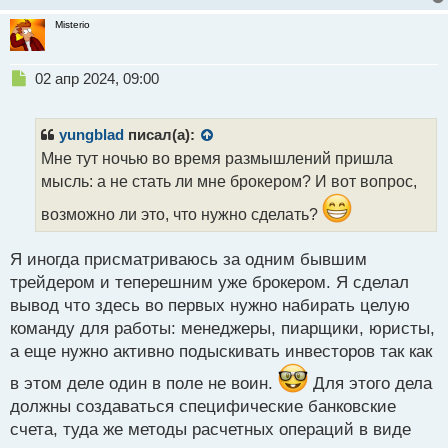
Misterio
обогащал наших любимых брокеров
значит
пока все идет так, как должно идти и каждый на
своем месте)
Н
02 апр 2024, 09:00
е
п
Может через десяток лет и ты станешь нашим
р
yungblad
писал(а):
о
любимым брокером
если есть желание,
Мне тут ночью во время размышлений пришла
ч
главное задаться целью и прилагать хоть малейшие
мысль: а не стать ли мне брокером? И вот вопрос,
и
усилия для ее достижения. И обязательно все
т
возможно ли это, что нужно сделать?
получится
а
н
н
Я иногда присматриваюсь за одним бывшим
ы
трейдером и теперешним уже брокером. Я сделал
й
вывод что здесь во первых нужно набирать целую
п
команду для работы: менеджеры, пиарщики, юристы,
о
с
а еще нужно активно подыскивать инвесторов так как
т
в этом деле один в поле не воин.
Для этого дела
должны создаваться специфические банковские
счета, туда же методы расчетных операций в виде