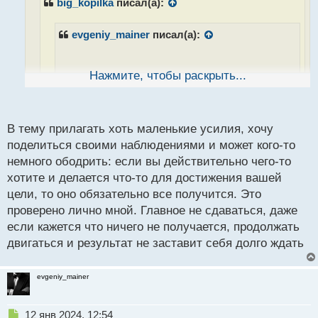
big_kopilka
писал(а):
и
т
а
evgeniy_mainer
писал(а):
н
н
ы
Нажмите, чтобы раскрыть...
й
Если бы было проще, представь какой хаос
п
бы творился в нашем торговом мире. Никто
о
бы не хотел работать трейдером, все бы
с
В тему прилагать хоть маленькие усилия, хочу
становились брокерами и сидели ждали
т
поделиться своими наблюдениями и может кого-то
золотых потоков. Поэтому так непросто,
немного ободрить: если вы действительно чего-то
потому что без этого не будет баланса во
хотите и делается что-то для достижения вашей
вселенной)
цели, то оно обязательно все получится. Это
проверено лично мной. Главное не сдаваться, даже
Это точно, не было бы нас, никто бы не
если кажется что ничего не получается, продолжать
обогащал наших любимых брокеров
значит
двигаться и результат не заставит себя долго ждать
пока все идет так, как должно идти и каждый на
своем месте)
evgeniy_mainer
Может через десяток лет и ты станешь нашим
Н
12 янв 2024, 12:54