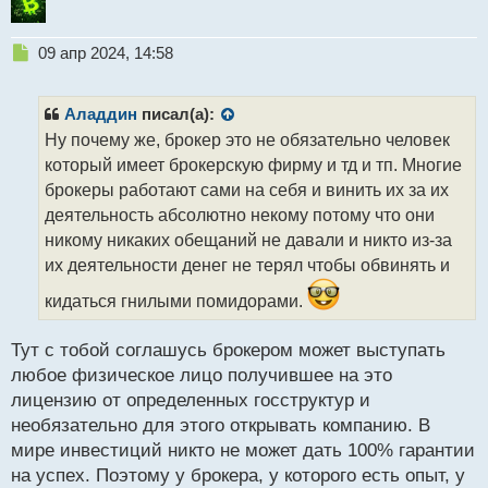
Н
09 апр 2024, 14:58
е
п
р
Аладдин
писал(а):
о
Ну почему же, брокер это не обязательно человек
ч
который имеет брокерскую фирму и тд и тп. Многие
и
т
брокеры работают сами на себя и винить их за их
а
деятельность абсолютно некому потому что они
н
никому никаких обещаний не давали и никто из-за
н
их деятельности денег не терял чтобы обвинять и
ы
й
кидаться гнилыми помидорами.
п
о
с
Тут с тобой соглашусь брокером может выступать
т
любое физическое лицо получившее на это
лицензию от определенных госструктур и
необязательно для этого открывать компанию. В
мире инвестиций никто не может дать 100% гарантии
на успех. Поэтому у брокера, у которого есть опыт, у