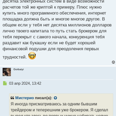
десятка электронных систем в виде возможности
расчетов той же криптой к примеру. Плюс нужно
купить много программного обеспечения, интернет
площадка должна быть и многое многое другое. В
общем если у тебя нет десятка миллионов долларов
лично твоего капитала то путь стать брокером для
тебя перекрыт с самого начала, конкуренция тебя
раздавит как букашку если не будет хорошей
финансовой подушки для преодоления первых
трудностей.
Gorbatyi
Н
03 апр 2024, 13:42
е
п
р
Мистерио
писал(а):
о
Я иногда присматриваюсь за одним бывшим
ч
трейдером и теперешним уже брокером. Я сделал
и
т
вывод что здесь во первых нужно набирать целую