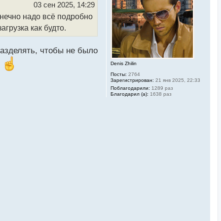
ь
03 сен 2025, 14:29
с
онечно надо всё подробно
я
к
агрузка как будто.
н
а
ч
разделять, чтобы не было
а
л
Denis Zhilin
ь
у
Посты:
2764
Зарегистрирован:
21 янв 2025, 22:33
Поблагодарили:
1289 раз
Благодарил (а):
1638 раз