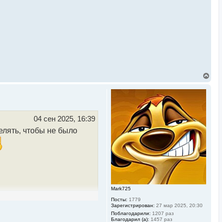
В
е
р
н
у
т
ь
04 сен 2025, 16:39
с
елять, чтобы не было
я
к
н
а
ч
а
л
у
Mark725
Посты:
1779
Зарегистрирован:
27 мар 2025, 20:30
Поблагодарили:
1207 раз
Благодарил (а):
1457 раз