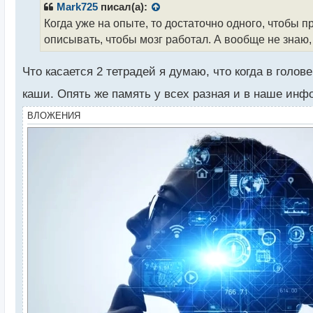
р
Mark725
писал(а):
о
Когда уже на опыте, то достаточно одного, чтобы 
ч
описывать, чтобы мозг работал. А вообще не знаю, 
и
т
а
Что касается 2 тетрадей я думаю, что когда в гол
н
н
каши. Опять же память у всех разная и в наше ин
ы
ВЛОЖЕНИЯ
й
п
о
с
т