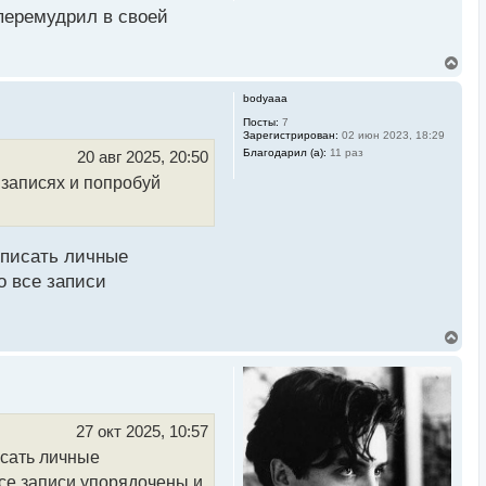
 перемудрил в своей
В
е
р
bodyaaa
н
у
Посты:
7
Зарегистрирован:
02 июн 2023, 18:29
т
ь
Благодарил (а):
11 раз
20 авг 2025, 20:50
с
 записях и попробуй
я
к
н
а
ч
 писать личные
а
л
о все записи
у
В
е
р
н
у
т
ь
27 окт 2025, 10:57
с
исать личные
я
к
все записи упорядочены и