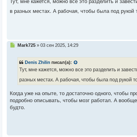
Тут, мне кажется, можно все это разделить и заве
н
н
в разных местах. А рабочая, чтобы была под рукой
ы
й
п
о
с
т
Н
Mark725
»
03 сен 2025, 14:29
е
п
р
Denis Zhilin
писал(а):
о
Тут, мне кажется, можно все это разделить и завес
ч
и
разных местах. А рабочая, чтобы была под рукой 
т
а
Когда уже на опыте, то достаточно одного, чтобы п
н
н
подробно описывать, чтобы мозг работал. А вообще 
ы
будто.
й
п
о
с
т