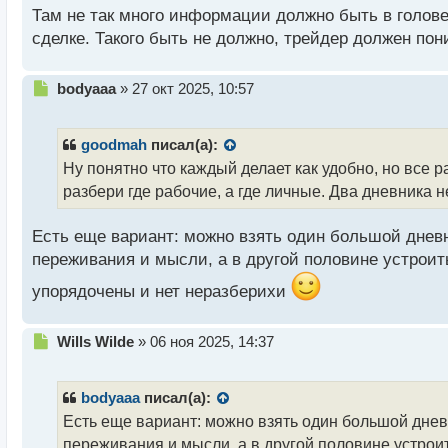
с
Там не так много информации должно быть в голове
т
сделке. Такого быть не должно, трейдер должен поним
Н
bodyaaa
»
27 окт 2025, 10:57
е
п
р
goodmah
писал(а):
о
Ну понятно что каждый делает как удобно, но все 
ч
разбери где рабочие, а где личные. Два дневника н
и
т
а
Есть еще вариант: можно взять один большой дневн
н
переживания и мысли, а в другой половине устроить
н
ы
упорядочены и нет неразберихи
й
п
о
Н
Wills Wilde
»
06 ноя 2025, 14:37
с
е
т
п
р
bodyaaa
писал(а):
о
Есть еще вариант: можно взять один большой днев
ч
переживания и мысли, а в другой половине устроит