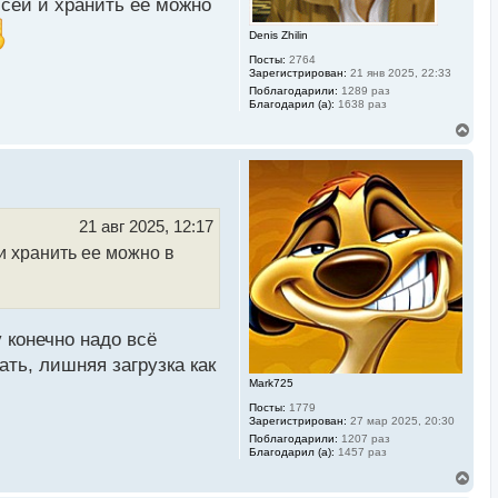
исей и хранить ее можно
а
л
Denis Zhilin
у
Посты:
2764
Зарегистрирован:
21 янв 2025, 22:33
Поблагодарили:
1289 раз
Благодарил (а):
1638 раз
В
е
р
н
у
т
ь
21 авг 2025, 12:17
с
и хранить ее можно в
я
к
н
а
ч
а
 конечно надо всё
л
у
ать, лишняя загрузка как
Mark725
Посты:
1779
Зарегистрирован:
27 мар 2025, 20:30
Поблагодарили:
1207 раз
Благодарил (а):
1457 раз
В
е