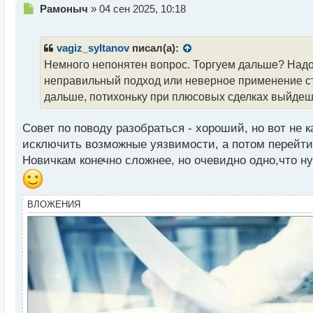
Н
Рамоныч
»
04 сен 2025, 10:18
е
п
р
vagiz_syltanov
писал(а):
о
Немного непонятен вопрос. Торгуем дальше? Надо 
ч
неправильный подход или неверное применение ст
и
т
дальше, потихоньку при плюсовых сделках выйдешь
а
н
Совет по поводу разобраться - хороший, но вот не 
н
исключить возможные уязвимости, а потом перейти 
ы
й
Новичкам конечно сложнее, но очевидно одно,что ну
п
о
с
ВЛОЖЕНИЯ
т