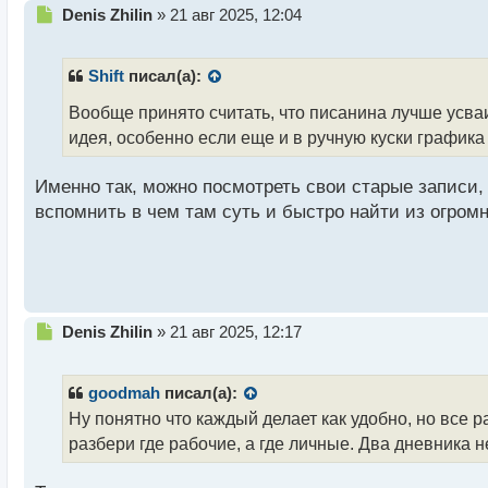
Н
Denis Zhilin
»
21 авг 2025, 12:04
е
п
р
Shift
писал(а):
о
ч
Вообще принято считать, что писанина лучше усва
и
идея, особенно если еще и в ручную куски график
т
а
Именно так, можно посмотреть свои старые записи
н
н
вспомнить в чем там суть и быстро найти из огром
ы
й
п
о
с
т
Н
Denis Zhilin
»
21 авг 2025, 12:17
е
п
р
goodmah
писал(а):
о
Ну понятно что каждый делает как удобно, но все 
ч
разбери где рабочие, а где личные. Два дневника н
и
т
а