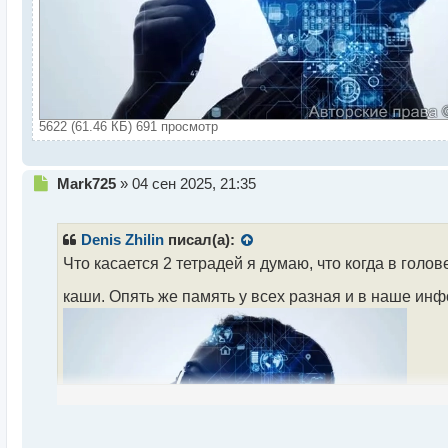
5622 (61.46 КБ) 691 просмотр
Н
Mark725
»
04 сен 2025, 21:35
е
п
р
Denis Zhilin
писал(а):
о
Что касается 2 тетрадей я думаю, что когда в гол
ч
и
каши. Опять же память у всех разная и в наше ин
т
а
н
н
ы
й
п
о