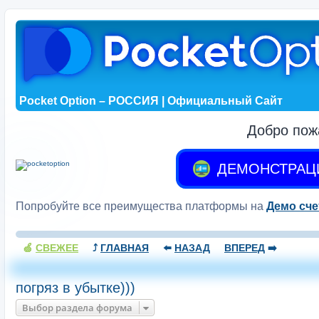
Pocket Option – РОССИЯ | Официальный Сайт
Добро пож
ДЕМОНСТРАЦ
Попробуйте все преимущества платформы на
Демо сче
🍏
СВЕЖЕЕ
⤴️
ГЛАВНАЯ
⬅️
НАЗАД
ВПЕРЕД
➡️
погряз в убытке)))
Выбор раздела форума