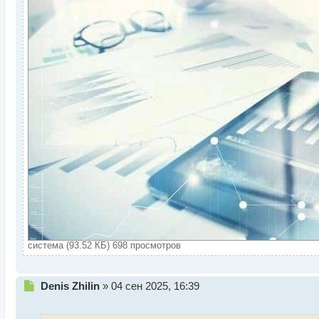
система (93.52 КБ) 698 просмотров
Н
Denis Zhilin
»
04 сен 2025, 16:39
е
п