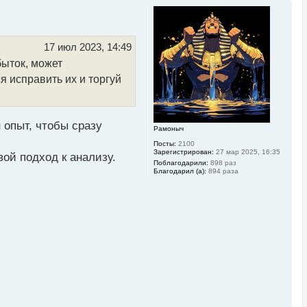
р
н
у
т
ь
17 июл 2023, 14:49
с
быток, может
я
к
 исправить их и торгуй
н
а
ч
а
л
 опыт, чтобы сразу
Рамоныч
у
Посты:
2100
Зарегистрирован:
27 мар 2025, 16:35
ой подход к анализу.
Поблагодарили:
898 раз
Благодарил (а):
894 раза