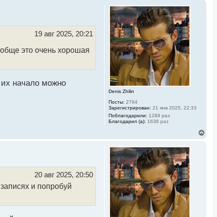
19 авг 2025, 20:21
ообще это очень хорошая
 их начало можно
Denis Zhilin
Посты:
2764
Зарегистрирован:
21 янв 2025, 22:33
Поблагодарили:
1289 раз
Благодарил (а):
1638 раз
В
е
р
н
у
т
ь
20 авг 2025, 20:50
с
 записях и попробуй
я
к
н
а
ч