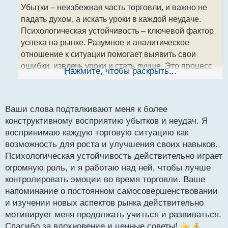
о
Убытки – неизбежная часть торговли, и важно не
ч
падать духом, а искать уроки в каждой неудаче.
и
т
Психологическая устойчивость – ключевой фактор
а
успеха на рынке. Разумное и аналитическое
н
отношение к ситуации помогает выявить свои
н
ошибки, извлечь уроки и стать лучше. Это процесс
ы
Нажмите, чтобы раскрыть...
й
постоянного самосовершенствования и
п
повышения своих навыков. Помните, что на рынке
о
всегда есть что-то новое для изучения, и путь к
с
Ваши слова подталкивают меня к более
успеху – это непрерывное развитие и улучшение
т
конструктивному восприятию убытков и неудач. Я
своего торгового мастерства. Всегда стремитесь к
воспринимаю каждую торговую ситуацию как
самосовершенствованию и принимайте торговлю
возможность для роста и улучшения своих навыков.
как интересный и увлекательный путь к достижению
Психологическая устойчивость действительно играет
своих финансовых целей
огромную роль, и я работаю над ней, чтобы лучше
контролировать эмоции во время торговли. Ваше
напоминание о постоянном самосовершенствовании
и изучении новых аспектов рынка действительно
мотивирует меня продолжать учиться и развиваться.
Спасибо за вдохновение и ценные советы!