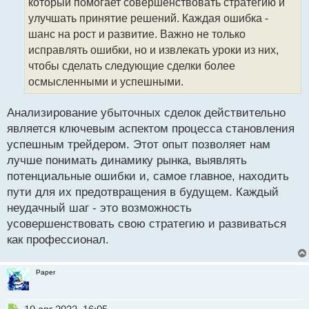
который помогает совершенствовать стратегию и
и
т
улучшать принятие решений. Каждая ошибка -
а
шанс на рост и развитие. Важно не только
н
исправлять ошибки, но и извлекать уроки из них,
н
чтобы сделать следующие сделки более
ы
й
осмысленными и успешными.
п
о
Анализирование убыточных сделок действительно
с
является ключевым аспектом процесса становления
т
успешным трейдером. Этот опыт позволяет нам
лучше понимать динамику рынка, выявлять
потенциальные ошибки и, самое главное, находить
пути для их предотвращения в будущем. Каждый
неудачный шаг - это возможность
усовершенствовать свою стратегию и развиваться
как профессионал.
Paper
Н