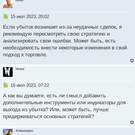
Fedin
н
ы
й
Н
15 июл 2023, 20:02
п
е
о
Если убыток возникает из-за неудачных сделок, я
п
с
р
рекомендую пересмотреть свою стратегию и
т
о
анализировать свои ошибки. Может быть, есть
ч
необходимость внести некоторые изменения в свой
и
т
подход к торговле.
а
н
Hinkal
н
ы
й
Н
16 июл 2023, 07:22
п
е
о
А как вы думаете, есть ли смысл добавить
п
с
р
дополнительные инструменты или индикаторы для
т
о
выхода из убытка? Или, может быть, лучше
ч
придерживаться основных стратегий?
и
т
а
Ambassador
н