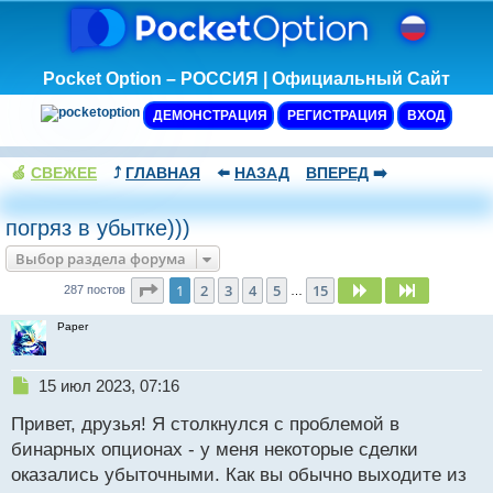
Pocket Option – РОССИЯ | Официальный Сайт
ДЕМОНСТРАЦИЯ
РЕГИСТРАЦИЯ
ВХОД
🍏
СВЕЖЕЕ
⤴️
ГЛАВНАЯ
⬅️
НАЗАД
ВПЕРЕД
➡️
погряз в убытке)))
Выбор раздела форума
Страница
1
из
15
1
2
3
4
5
15
След.
След.
287 постов
…
Paper
Н
15 июл 2023, 07:16
е
Привет, друзья! Я столкнулся с проблемой в
п
р
бинарных опционах - у меня некоторые сделки
о
оказались убыточными. Как вы обычно выходите из
ч