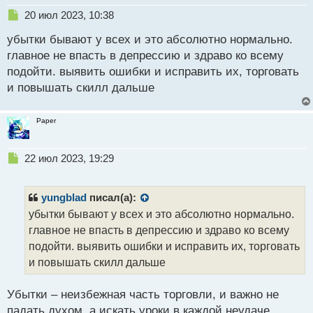
Н
20 июл 2023, 10:38
е
убытки бывают у всех и это абсолютно нормально.
п
р
главное не впасть в депрессию и здраво ко всему
о
подойти. выявить ошибки и исправить их, торговать
ч
и повышать скилл дальше
и
т
а
Paper
н
н
ы
Н
22 июл 2023, 19:29
й
е
п
п
о
р
yungblad
писал(а):
с
о
убытки бывают у всех и это абсолютно нормально.
т
ч
главное не впасть в депрессию и здраво ко всему
и
т
подойти. выявить ошибки и исправить их, торговать
а
и повышать скилл дальше
н
н
Убытки – неизбежная часть торговли, и важно не
ы
й
падать духом, а искать уроки в каждой неудаче.