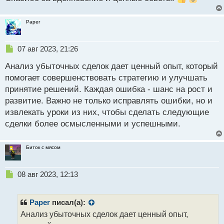
Paper
Н
07 авг 2023, 21:26
е
Анализ убыточных сделок дает ценный опыт, который
п
р
помогает совершенствовать стратегию и улучшать
о
принятие решений. Каждая ошибка - шанс на рост и
ч
развитие. Важно не только исправлять ошибки, но и
и
т
извлекать уроки из них, чтобы сделать следующие
а
сделки более осмысленными и успешными.
н
н
ы
Биток с мясом
й
п
Н
о
08 авг 2023, 12:13
е
с
п
т
р
Paper
писал(а):
о
Анализ убыточных сделок дает ценный опыт,
ч