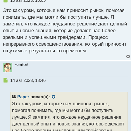
10 авг 2023, 16:05
е
Это как уроки, которые нам приносит рынок, помогая
п
р
понимать, где мы могли бы поступить лучше. Я
о
заметил, что каждое неудачное решение дает ценный
ч
опыт и новые знания, которые делают нас более
и
т
зрелыми и успешными трейдерами. Процесс
а
непрерывного совершенствования, который приносит
н
ощутимые результаты со временем.
н
ы
й
yungblad
п
о
с
Н
14 авг 2023, 18:46
т
е
п
р
Paper
писал(а):
о
Это как уроки, которые нам приносит рынок,
ч
помогая понимать, где мы могли бы поступить
и
т
лучше. Я заметил, что каждое неудачное решение
а
дает ценный опыт и новые знания, которые делают
н
нас более зрелыми и успешными трейдерами.