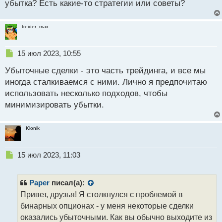
убытка? Есть какие-то стратегии или советы?
и
т
а
treider_max
н
н
ы
Н
15 июл 2023, 10:55
й
е
п
Убыточные сделки - это часть трейдинга, и все мы
п
о
р
иногда сталкиваемся с ними. Лично я предпочитаю
с
о
использовать несколько подходов, чтобы
т
ч
минимизировать убытки.
и
т
а
Klonik
н
н
ы
Н
15 июл 2023, 11:03
й
е
п
п
о
р
Paper
писал(а):
с
о
Привет, друзья! Я столкнулся с проблемой в
т
ч
бинарных опционах - у меня некоторые сделки
и
т
оказались убыточными. Как вы обычно выходите из