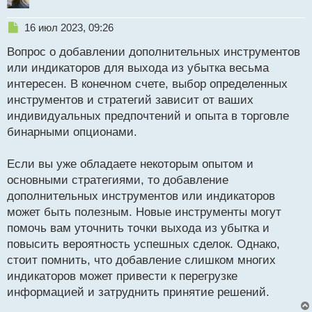
н
ы
Н
16 июл 2023, 09:26
й
е
п
Вопрос о добавлении дополнительных инструментов
п
о
р
или индикаторов для выхода из убытка весьма
с
о
интересен. В конечном счете, выбор определенных
т
ч
инструментов и стратегий зависит от ваших
и
т
индивидуальных предпочтений и опыта в торговле
а
бинарными опционами.
н
н
Если вы уже обладаете некоторым опытом и
ы
й
основными стратегиями, то добавление
п
дополнительных инструментов или индикаторов
о
может быть полезным. Новые инструменты могут
с
помочь вам уточнить точки выхода из убытка и
т
повысить вероятность успешных сделок. Однако,
стоит помнить, что добавление слишком многих
индикаторов может привести к перегрузке
информацией и затруднить принятие решений.