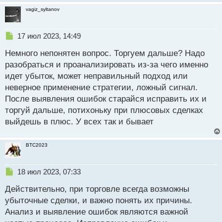
vagiz_syltanov
Н
17 июл 2023, 14:49
е
Немного непонятен вопрос. Торгуем дальше? Надо
п
р
разобраться и проанализировать из-за чего именно
о
идет убыток, может неправильный подход или
ч
неверное применение стратегии, ложный сигнал.
и
т
После выявления ошибок старайся исправить их и
а
торгуй дальше, потихоньку при плюсовых сделках
н
выйдешь в плюс. У всех так и бывает
н
ы
й
BTC2023
п
о
с
Н
18 июл 2023, 07:33
т
е
Действительно, при торговле всегда возможны
п
р
убыточные сделки, и важно понять их причины.
о
Анализ и выявление ошибок являются важной
ч