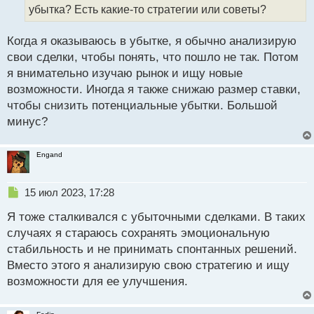
а
убытка? Есть какие-то стратегии или советы?
н
н
Когда я оказываюсь в убытке, я обычно анализирую
ы
й
свои сделки, чтобы понять, что пошло не так. Потом
п
я внимательно изучаю рынок и ищу новые
о
возможности. Иногда я также снижаю размер ставки,
с
чтобы снизить потенциальные убытки. Большой
т
минус?
Engand
Н
15 июл 2023, 17:28
е
Я тоже сталкивался с убыточными сделками. В таких
п
р
случаях я стараюсь сохранять эмоциональную
о
стабильность и не принимать спонтанных решений.
ч
Вместо этого я анализирую свою стратегию и ищу
и
т
возможности для ее улучшения.
а
н