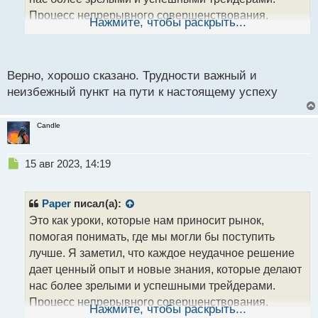
н
Процесс непрерывного совершенствования,
ы
Нажмите, чтобы раскрыть...
й
который приносит ощутимые результаты со
п
временем.
о
с
Верно, хорошо сказано. Трудности важный и
т
неизбежный пункт на пути к настоящему успеху
Candle
Н
15 авг 2023, 14:19
е
п
р
Paper
писал(а):
о
Это как уроки, которые нам приносит рынок,
ч
помогая понимать, где мы могли бы поступить
и
т
лучше. Я заметил, что каждое неудачное решение
а
дает ценный опыт и новые знания, которые делают
н
нас более зрелыми и успешными трейдерами.
н
Процесс непрерывного совершенствования,
ы
Нажмите, чтобы раскрыть...
й