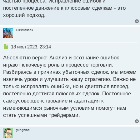
частью процесса. Исправление ошибок и
и
т
постепенное движение к плюсовым сделкам - это
а
хороший подход.
н
н
ы
Elektroshok
й
п
Н
о
18 июл 2023, 23:14
е
с
Абсолютно верно! Анализ и осознание ошибок
п
т
р
играют ключевую роль в процессе торговли.
о
Разбираясь в причинах убыточных сделок, мы можем
ч
извлечь уроки и улучшить нашу стратегию. Важно не
и
т
только исправлять ошибки, но и двигаться вперед,
а
постепенно достигая плюсовых сделок. Постоянное
н
самоусовершенствование и адаптация к
н
изменяющимся рыночным условиям помогут нам
ы
й
стать успешными трейдерами.
п
о
с
yungblad
т