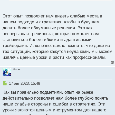
который приносит ощутимые результаты со
п
временем.
о
с
Этот опыт позволяет нам видеть слабые места в
т
нашем подходе и стратегиях, чтобы в будущем
делать более обдуманные решения. Это как
непрерывная тренировка, которая помогает нам
становиться более гибкими и адаптивными
трейдерами. И, конечно, важно помнить, что даже из
тех ситуаций, которые кажутся неудачами, мы можем
извлечь ценные уроки и расти как профессионалы.
Paper
Н
17 авг 2023, 15:48
е
Как вы правильно подметили, опыт на рынке
п
р
действительно позволяет нам более глубоко понять
о
наши слабые стороны и ошибки в стратегиях. Эти
ч
уроки являются ценным инструментом для нашего
и