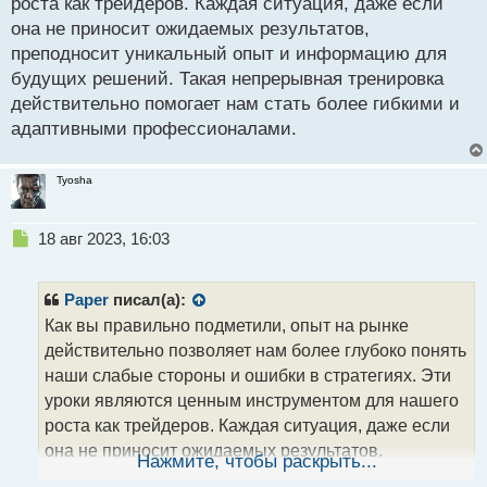
т
роста как трейдеров. Каждая ситуация, даже если
а
она не приносит ожидаемых результатов,
н
преподносит уникальный опыт и информацию для
н
будущих решений. Такая непрерывная тренировка
ы
й
действительно помогает нам стать более гибкими и
п
адаптивными профессионалами.
о
с
т
Tyosha
Н
18 авг 2023, 16:03
е
п
р
Paper
писал(а):
о
Как вы правильно подметили, опыт на рынке
ч
действительно позволяет нам более глубоко понять
и
т
наши слабые стороны и ошибки в стратегиях. Эти
а
уроки являются ценным инструментом для нашего
н
роста как трейдеров. Каждая ситуация, даже если
н
она не приносит ожидаемых результатов,
ы
Нажмите, чтобы раскрыть...
й
преподносит уникальный опыт и информацию для