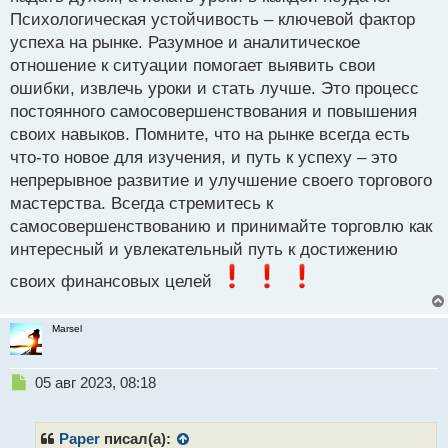
п
Психологическая устойчивость – ключевой фактор
о
успеха на рынке. Разумное и аналитическое
с
отношение к ситуации помогает выявить свои
т
ошибки, извлечь уроки и стать лучше. Это процесс
постоянного самосовершенствования и повышения
своих навыков. Помните, что на рынке всегда есть
что-то новое для изучения, и путь к успеху – это
непрерывное развитие и улучшение своего торгового
мастерства. Всегда стремитесь к
самосовершенствованию и принимайте торговлю как
интересный и увлекательный путь к достижению
своих финансовых целей
Marsel
Н
05 авг 2023, 08:18
е
п
р
Paper
писал(а):