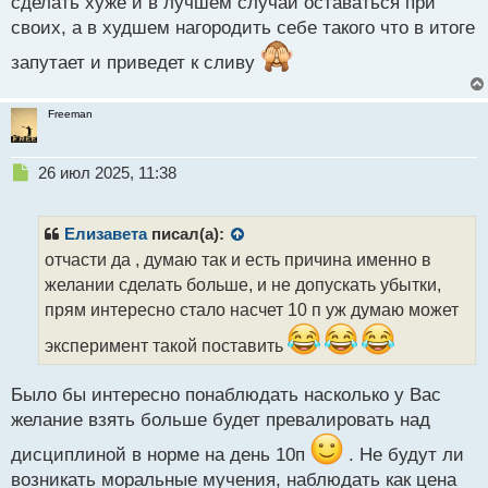
сделать хуже и в лучшем случаи оставаться при
своих, а в худшем нагородить себе такого что в итоге
запутает и приведет к сливу
Freeman
Н
26 июл 2025, 11:38
е
п
р
Елизавета
писал(а):
о
отчасти да , думаю так и есть причина именно в
ч
желании сделать больше, и не допускать убытки,
и
т
прям интересно стало насчет 10 п уж думаю может
а
эксперимент такой поставить
н
н
ы
Было бы интересно понаблюдать насколько у Вас
й
желание взять больше будет превалировать над
п
о
дисциплиной в норме на день 10п
. Не будут ли
с
возникать моральные мучения, наблюдать как цена
т