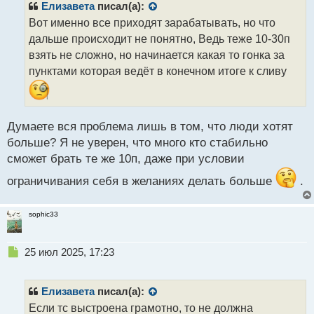
р
Елизавета
писал(а):
о
Вот именно все приходят зарабатывать, но что
ч
дальше происходит не понятно, Ведь теже 10-30п
и
т
взять не сложно, но начинается какая то гонка за
а
пунктами которая ведёт в конечном итоге к сливу
н
н
ы
й
Думаете вся проблема лишь в том, что люди хотят
п
больше? Я не уверен, что много кто стабильно
о
с
сможет брать те же 10п, даже при условии
т
ограничивания себя в желаниях делать больше
.
sophic33
Н
25 июл 2025, 17:23
е
п
р
Елизавета
писал(а):
о
Если тс выстроена грамотно, то не должна