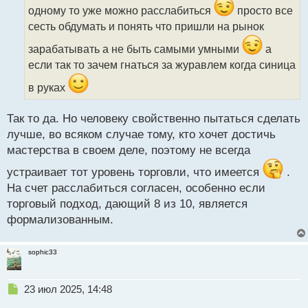
и
одному то уже можно расслабиться
просто все
т
сесть обдумать и понять что пришли на рынок
а
н
зарабатывать а не быть самыми умными
а
н
если так то зачем гнаться за журавлем когда синица
ы
й
в руках
п
о
с
Так то да. Но человеку свойственно пытаться сделать
т
лучше, во всяком случае тому, кто хочет достичь
мастерства в своем деле, поэтому не всегда
устраивает тот уровень торговли, что имеется
.
На счет расслабиться согласен, особенно если
торговый подход, дающий 8 из 10, является
формализованным.
sophic33
Н
23 июл 2025, 14:48
е