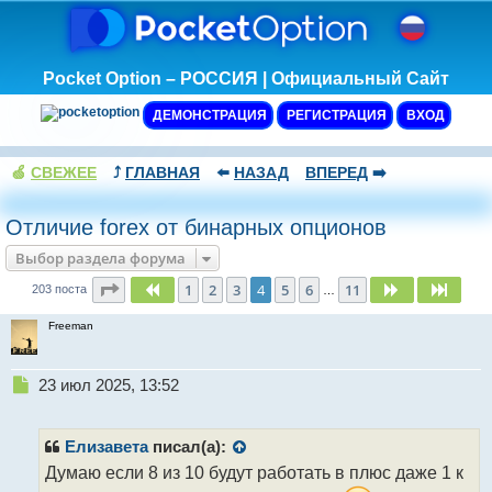
Pocket Option – РОССИЯ | Официальный Сайт
ДЕМОНСТРАЦИЯ
РЕГИСТРАЦИЯ
ВХОД
🍏
СВЕЖЕЕ
⤴️
ГЛАВНАЯ
⬅️
НАЗАД
ВПЕРЕД
➡️
Отличие forex от бинарных опционов
Выбор раздела форума
Страница
4
из
11
1
2
3
4
5
6
11
Пред.
След.
След.
203 поста
…
Freeman
Н
23 июл 2025, 13:52
е
п
р
Елизавета
писал(а):
о
Думаю если 8 из 10 будут работать в плюс даже 1 к
ч