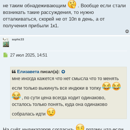
не таким обнадеживающим
. Вообще если стали
возникать такие рассуждения, то нужно
отталкиваться, скорей не от 10п в день, а от
получения прибыли 1к1.
sophic33
Н
27 июл 2025, 14:51
е
п
р
Елизавета
писал(а):
о
мне иногда кажется что нет смысла что то менять
ч
и
если только выкинуть все индюки в топку
т
а
, по сути цена всегда ходит одинаково,
н
осталось только понять, куда она одинаково
н
ы
собралась идти
й
п
о
На счёт индикаторов согласна-
потому что если