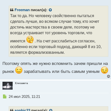
е
п
р
Freeman
писал(а):
о
Так то да. Но человеку свойственно пытаться
ч
сделать лучше, во всяком случае тому, кто хочет
и
т
достичь мастерства в своем деле, поэтому не
а
всегда устраивает тот уровень торговли, что
н
н
имеется
. На счет расслабиться согласен,
ы
особенно если торговый подход, дающий 8 из 10,
й
является формализованным.
п
о
с
Поэтому опять же нужно вспомнить зачем пришли на
т
рынок
зарабатывать или быть самым умным
Елизавета
Н
24 июл 2025, 11:21
е
п
р
sophic33
писал(а):