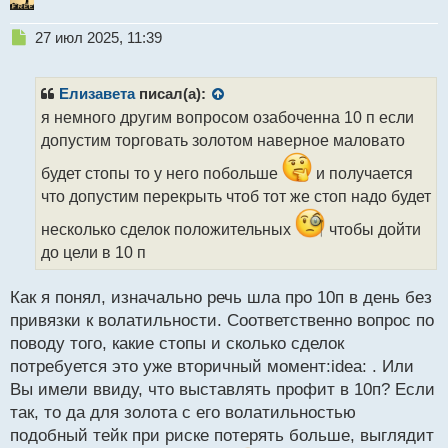
Н
27 июл 2025, 11:39
е
п
р
Елизавета
писал(а):
о
я немного другим вопросом озабоченна 10 п если
ч
допустим торговать золотом наверное маловато
и
т
будет стопы то у него побольше
и получается
а
что допустим перекрыть чтоб тот же стоп надо будет
н
н
несколько сделок положительных
чтобы дойти
ы
до цели в 10 п
й
п
о
Как я понял, изначально речь шла про 10п в день без
с
привязки к волатильности. Соответственно вопрос по
т
поводу того, какие стопы и сколько сделок
потребуется это уже вторичный момент:idea: . Или
Вы имели ввиду, что выставлять профит в 10п? Если
так, то да для золота с его волатильностью
подобный тейк при риске потерять больше, выглядит