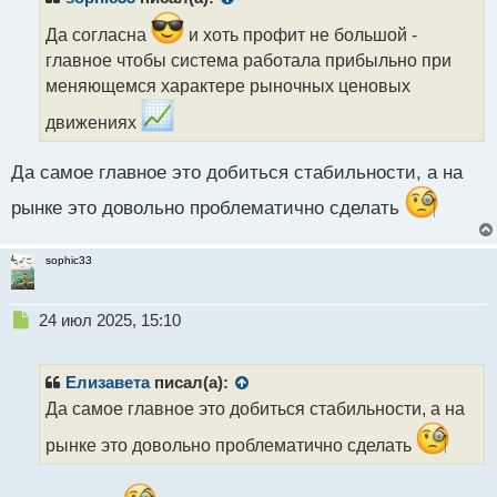
о
ч
Да согласна
и хоть профит не большой -
и
главное чтобы система работала прибыльно при
т
меняющемся характере рыночных ценовых
а
н
движениях
н
ы
Да самое главное это добиться стабильности, а на
й
п
рынке это довольно проблематично сделать
о
с
т
sophic33
Н
24 июл 2025, 15:10
е
п
р
Елизавета
писал(а):
о
Да самое главное это добиться стабильности, а на
ч
и
рынке это довольно проблематично сделать
т
а