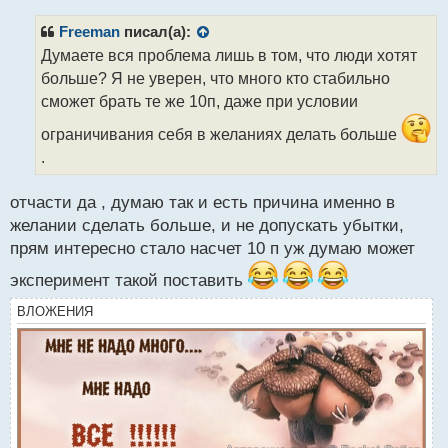
п
р
Freeman
писал(а):
о
Думаете вся проблема лишь в том, что люди хотят
ч
больше? Я не уверен, что много кто стабильно
и
т
сможет брать те же 10п, даже при условии
а
ограничивания себя в желаниях делать больше
н
н
.
ы
й
отчасти да , думаю так и есть причина именно в
п
желании сделать больше, и не допускать убытки,
о
с
прям интересно стало насчет 10 п уж думаю может
т
эксперимент такой поставить
ВЛОЖЕНИЯ