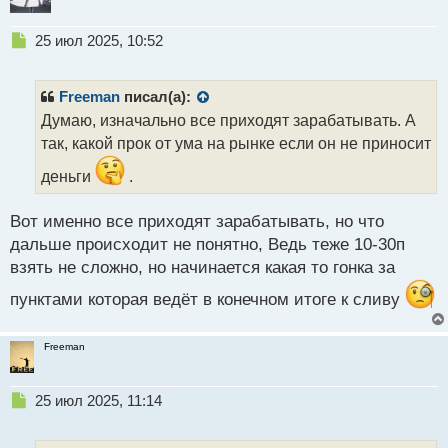
Н
25 июл 2025, 10:52
е
п
р
Freeman
писал(а):
о
Думаю, изначально все приходят зарабатывать. А
ч
так, какой прок от ума на рынке если он не приносит
и
т
деньги
.
а
н
н
Вот именно все приходят зарабатывать, но что
ы
дальше происходит не понятно, Ведь теже 10-30п
й
взять не сложно, но начинается какая то гонка за
п
о
пунктами которая ведёт в конечном итоге к сливу
с
т
Freeman
Н
25 июл 2025, 11:14
е
п