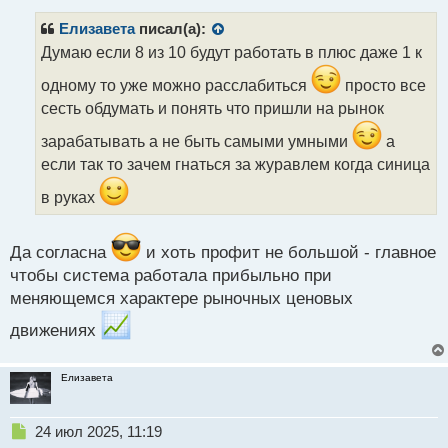
п
р
Елизавета
писал(а):
о
Думаю если 8 из 10 будут работать в плюс даже 1 к
ч
и
одному то уже можно расслабиться
просто все
т
сесть обдумать и понять что пришли на рынок
а
н
зарабатывать а не быть самыми умными
а
н
если так то зачем гнаться за журавлем когда синица
ы
й
в руках
п
о
с
Да согласна
и хоть профит не большой - главное
т
чтобы система работала прибыльно при
меняющемся характере рыночных ценовых
движениях
Елизавета
Н
24 июл 2025, 11:19