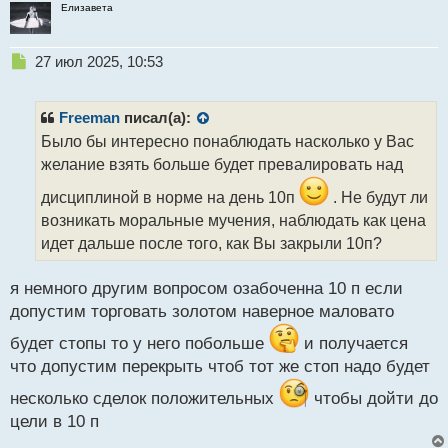
Елизавета
Н
27 июл 2025, 10:53
е
п
р
Freeman
писал(а):
о
Было бы интересно понаблюдать насколько у Вас
ч
желание взять больше будет превалировать над
и
т
дисциплиной в норме на день 10п
. Не будут ли
а
возникать моральные мучения, наблюдать как цена
н
н
идет дальше после того, как Вы закрыли 10п?
ы
й
я немного другим вопросом озабоченна 10 п если
п
допустим торговать золотом наверное маловато
о
с
будет стопы то у него побольше
и получается
т
что допустим перекрыть чтоб тот же стоп надо будет
несколько сделок положительных
чтобы дойти до
цели в 10 п