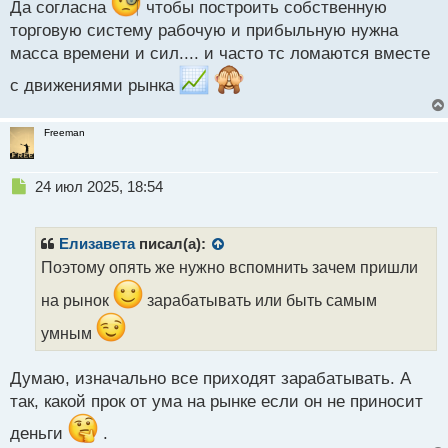
н
Да согласна
чтобы построить собственную
н
торговую систему рабочую и прибыльную нужна
ы
масса времени и сил.... и часто тс ломаются вместе
й
п
с движениями рынка
о
с
т
Freeman
Н
24 июл 2025, 18:54
е
п
р
Елизавета
писал(а):
о
Поэтому опять же нужно вспомнить зачем пришли
ч
и
на рынок
зарабатывать или быть самым
т
а
умным
н
н
Думаю, изначально все приходят зарабатывать. А
ы
так, какой прок от ума на рынке если он не приносит
й
п
деньги
.
о