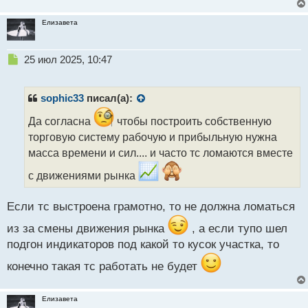
с
т
Елизавета
Н
25 июл 2025, 10:47
е
п
р
sophic33
писал(а):
о
ч
Да согласна
чтобы построить собственную
и
торговую систему рабочую и прибыльную нужна
т
масса времени и сил.... и часто тс ломаются вместе
а
н
с движениями рынка
н
ы
Если тс выстроена грамотно, то не должна ломаться
й
п
из за смены движения рынка
, а если тупо шел
о
подгон индикаторов под какой то кусок участка, то
с
т
конечно такая тс работать не будет
Елизавета