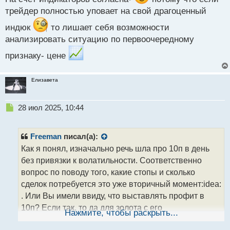
с
трейдер полностью уповает на свой драгоценный
т
индюк
то лишает себя возможности
анализировать ситуацию по первоочередному
признаку- цене
Елизавета
Н
28 июл 2025, 10:44
е
п
р
Freeman
писал(а):
о
Как я понял, изначально речь шла про 10п в день
ч
без привязки к волатильности. Соответственно
и
т
вопрос по поводу того, какие стопы и сколько
а
сделок потребуется это уже вторичный момент:idea:
н
. Или Вы имели ввиду, что выставлять профит в
н
10п? Если так, то да для золота с его
ы
Нажмите, чтобы раскрыть...
й
волатильностью подобный тейк при риске потерять
п