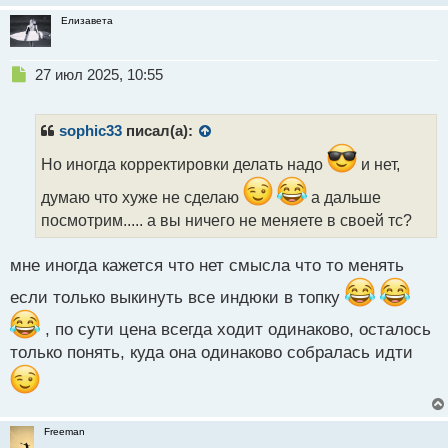
Елизавета
Н
27 июл 2025, 10:55
е
п
р
sophic33
писал(а):
о
ч
Но иногда корректировки делать надо
и нет,
и
думаю что хуже не сделаю
а дальше
т
а
посмотрим..... а вы ничего не меняете в своей тс?
н
н
мне иногда кажется что нет смысла что то менять
ы
й
если только выкинуть все индюки в топку
п
о
, по сути цена всегда ходит одинаково, осталось
с
только понять, куда она одинаково собралась идти
т
Freeman