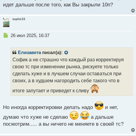
идет дальше после того, как Вы закрыли 10п?
sophic33
Н
26 июл 2025, 16:37
е
п
р
Елизавета
писал(а):
о
Софик а не страшно что каждый раз корректируя
ч
свою тс при изменении рынка, рискуете только
и
т
сделать хуже и в лучшем случаи оставаться при
а
своих, а в худшем нагородить себе такого что в
н
н
итоге запутает и приведет к сливу
ы
й
п
Но иногда корректировки делать надо
и нет,
о
думаю что хуже не сделаю
а дальше
с
т
посмотрим..... а вы ничего не меняете в своей тс?