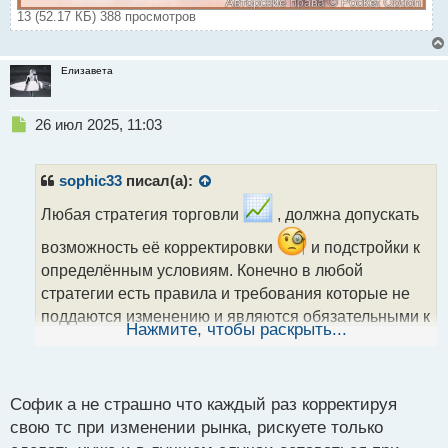
13 (52.17 КБ) 388 просмотров
Елизавета
Н
26 июл 2025, 11:03
е
п
р
sophic33
писал(а):
о
ч
Любая стратегия торговли
, должна допускать
и
возможность её корректировки
и подстройки к
т
а
определённым условиям. Конечно в любой
н
стратегии есть правила и требования которые не
н
поддаются изменению и являются обязательными к
ы
Нажмите, чтобы раскрыть...
й
исполнению
, но любой элемент ТС можно
п
совершенствовать и подрабатывать под себя. И
о
с
тогда ТС будет служить долго и приносить
Софик а не страшно что каждый раз корректируя
т
свою тс при изменении рынка, рискуете только
прибыль.....