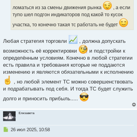
ч
и
ломаться из за смены движения рынка
, а если
т
тупо шел подгон индикаторов под какой то кусок
а
н
участка, то конечно такая тс работать не будет
н
ы
й
Любая стратегия торговли
, должна допускать
п
о
возможность её корректировки
и подстройки к
с
определённым условиям. Конечно в любой стратегии
т
есть правила и требования которые не поддаются
изменению и являются обязательными к исполнению
, но любой элемент ТС можно совершенствовать
и подрабатывать под себя. И тогда ТС будет служить
долго и приносить прибыль.....
Елизавета
Н
26 июл 2025, 10:58
е