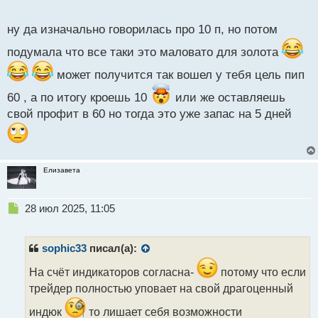
больше, выглядит не таким обнадеживающим
.
о
с
Вообще если стали возникать такие рассуждения,
ну да изначально говорилась про 10 п, но потом
т
то нужно отталкиваться, скорей не от 10п в день, а
подумала что все таки это маловато для золота
от получения прибыли 1к1.
может получится так вошел у тебя цель пип
60 , а по итогу кроешь 10
или же оставляешь
свой профит в 60 но тогда это уже запас на 5 дней
Елизавета
Н
28 июл 2025, 11:05
е
п
р
sophic33
писал(а):
о
ч
На счёт индикаторов согласна-
потому что если
и
трейдер полностью уповает на свой драгоценный
т
а
индюк
то лишает себя возможности