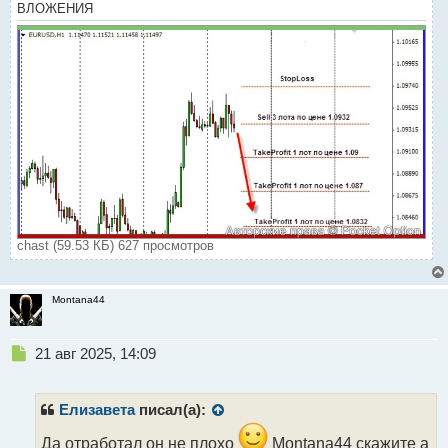
ВЛОЖЕНИЯ
chast (59.53 КБ) 627 просмотров
Montana44
Н
21 авг 2025, 14:09
е
п
р
Елизавета
писал(а):
о
ч
Да отработал он не плохо
Montana44 скажите а