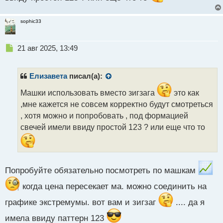
т
sophic33
Н
21 авг 2025, 13:49
е
п
р
Елизавета
писал(а):
о
ч
Машки использовать вместо зигзага
это как
и
,мне кажется не совсем корректно будут смотреться
т
, хотя можно и попробовать , под формацией
а
свечей имели ввиду простой 123 ? или еще что то
н
н
ы
й
п
Попробуйте обязательно посмотреть по машкам
о
с
когда цена пересекает ма. можно соединить на
т
графике экстремумы. вот вам и зигзаг
.... да я
имела ввиду паттерн 123