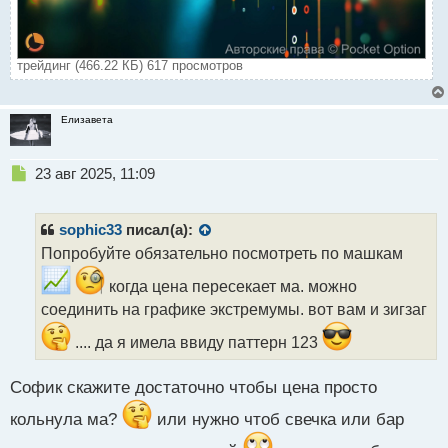
трейдинг (466.22 КБ) 617 просмотров
Елизавета
Н
23 авг 2025, 11:09
е
п
р
sophic33
писал(а):
о
Попробуйте обязательно посмотреть по машкам
ч
и
когда цена пересекает ма. можно
т
соединить на графике экстремумы. вот вам и зигзаг
а
н
.... да я имела ввиду паттерн 123
н
ы
Софик скажите достаточно чтобы цена просто
й
п
кольнула ма?
или нужно чтоб свечка или бар
о
с