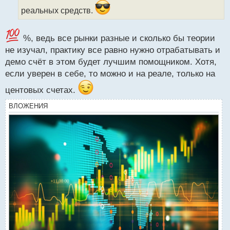
н
реальных средств.
ы
й
п
%, ведь все рынки разные и сколько бы теории
о
не изучал, практику все равно нужно отрабатывать и
с
демо счёт в этом будет лучшим помощником. Хотя,
т
если уверен в себе, то можно и на реале, только на
центовых счетах.
ВЛОЖЕНИЯ