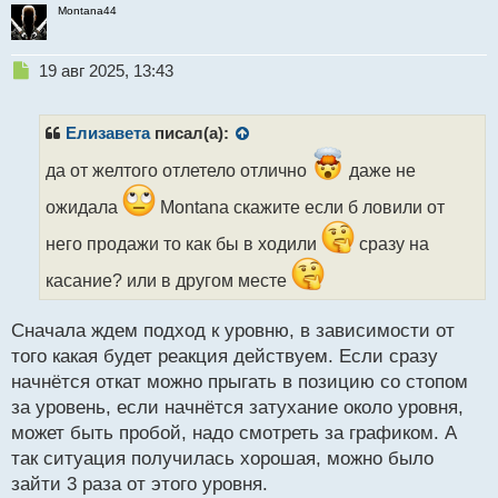
Montana44
Н
19 авг 2025, 13:43
е
п
р
Елизавета
писал(а):
о
ч
да от желтого отлетело отлично
даже не
и
ожидала
Montana скажите если б ловили от
т
а
него продажи то как бы в ходили
сразу на
н
н
касание? или в другом месте
ы
й
п
Сначала ждем подход к уровню, в зависимости от
о
того какая будет реакция действуем. Если сразу
с
начнётся откат можно прыгать в позицию со стопом
т
за уровень, если начнётся затухание около уровня,
может быть пробой, надо смотреть за графиком. А
так ситуация получилась хорошая, можно было
зайти 3 раза от этого уровня.