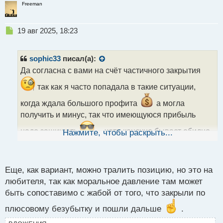
Freeman
Н
19 авг 2025, 18:23
е
п
р
sophic33
писал(а):
о
Да согласна с вами на счёт частичного закрытия
ч
и
так как я часто попадала в такие ситуации,
т
а
когда ждала большого профита
а могла
н
получить и минус, так что имеющуюся прибыль
н
ы
надо защищать
.... хотя конечно бывает обидно ,
Нажмите, чтобы раскрыть...
й
когда видишь уже потом что цена дошла до
п
о
ожидаемых целей
с
Еще, как вариант, можно тралить позицию, но это на
т
любителя, так как моральное давление там может
быть сопоставимо с жабой от того, что закрыли по
плюсовому безубытку и пошли дальше
.