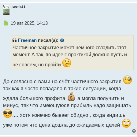
sophic33
Н
19 авг 2025, 14:13
е
п
р
Freeman
писал(а):
о
Частичное закрытие может немного сгладить этот
ч
момент. А так, по идее с практикой должно пусть и
и
т
не совсем, но пройти
.
а
н
н
Да согласна с вами на счёт частичного закрытия
ы
так как я часто попадала в такие ситуации, когда
й
п
ждала большого профита
а могла получить и
о
минус, так что имеющуюся прибыль надо защищать
с
т
.... хотя конечно бывает обидно , когда видишь
уже потом что цена дошла до ожидаемых целей