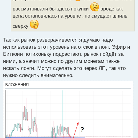
и
рассматривали бы здесь покупки
вроде как
т
а
цена остановилась на уровне , но смущает шпиль
н
сверху
н
ы
й
Так как рынок разворачивается я думаю надо
п
использовать этот уровень на отскок в лонг. Эфир и
о
с
Биткоин потихоньку подрастают, рынок пойдёт за
т
ними, а значит можно по другим монетам также
искать лонги. Могут сделать это через ЛП, так что
нужно следить внимательно.
ВЛОЖЕНИЯ