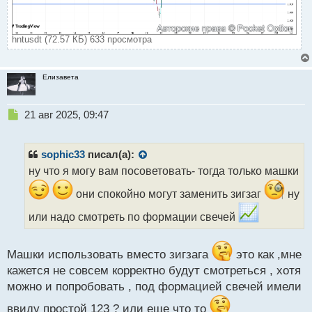
hntusdt (72.57 КБ) 633 просмотра
Елизавета
Н
21 авг 2025, 09:47
е
п
р
sophic33
писал(а):
о
ну что я могу вам посоветовать- тогда только машки
ч
и
они спокойно могут заменить зигзаг
ну
т
а
или надо смотреть по формации свечей
н
н
ы
Машки использовать вместо зигзага
это как ,мне
й
кажется не совсем корректно будут смотреться , хотя
п
можно и попробовать , под формацией свечей имели
о
с
ввиду простой 123 ? или еще что то