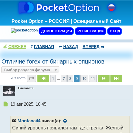
Pocket Option – РОССИЯ | Официальный Сайт
ДЕМОНСТРАЦИЯ
РЕГИСТРАЦИЯ
ВХОД
🍏
СВЕЖЕЕ
⤴️
ГЛАВНАЯ
⬅️
НАЗАД
ВПЕРЕД
➡️
Отличие forex от бинарных опционов
Выбор раздела форума
Страница
9
из
11
1
7
8
9
10
11
Пред.
След.
След.
203 поста
…
Елизавета
Н
19 авг 2025, 10:45
е
п
р
Montana44
писал(а):
о
Синий уровень появился там где стрелка. Желтый
ч