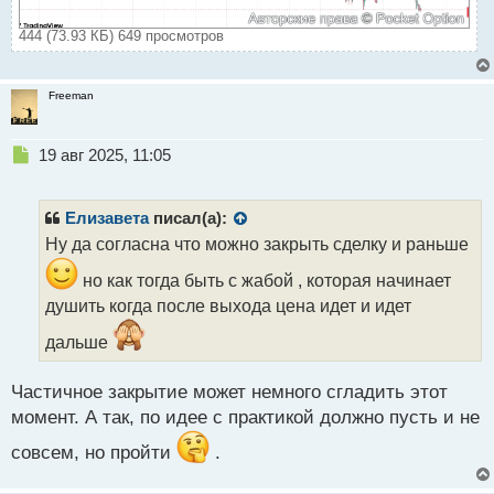
444 (73.93 КБ) 649 просмотров
Freeman
Н
19 авг 2025, 11:05
е
п
р
Елизавета
писал(а):
о
Ну да согласна что можно закрыть сделку и раньше
ч
и
но как тогда быть с жабой , которая начинает
т
душить когда после выхода цена идет и идет
а
н
дальше
н
ы
Частичное закрытие может немного сгладить этот
й
п
момент. А так, по идее с практикой должно пусть и не
о
совсем, но пройти
.
с
т