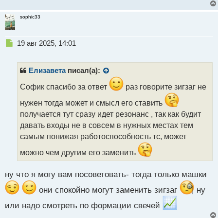
sophic33
Н
19 авг 2025, 14:01
е
п
р
Елизавета
писал(а):
о
ч
Софик спасибо за ответ
раз говорите зигзаг не
и
нужен тогда может и смысл его ставить
т
а
получается тут сразу идет резонанс , так как будит
н
давать входы не в совсем в нужных местах тем
н
самым понижая работоспособность тс, может
ы
й
можно чем другим его заменить
п
о
с
ну что я могу вам посоветовать- тогда только машки
т
они спокойно могут заменить зигзаг
ну
или надо смотреть по формации свечей