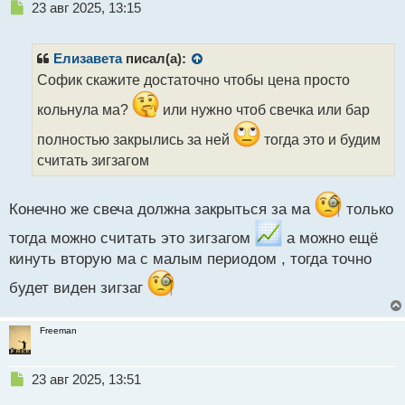
Н
23 авг 2025, 13:15
е
п
р
Елизавета
писал(а):
о
Софик скажите достаточно чтобы цена просто
ч
и
кольнула ма?
или нужно чтоб свечка или бар
т
а
полностью закрылись за ней
тогда это и будим
н
считать зигзагом
н
ы
й
Конечно же свеча должна закрыться за ма
только
п
о
тогда можно считать это зигзагом
а можно ещё
с
кинуть вторую ма с малым периодом , тогда точно
т
будет виден зигзаг
Freeman
Н
23 авг 2025, 13:51
е