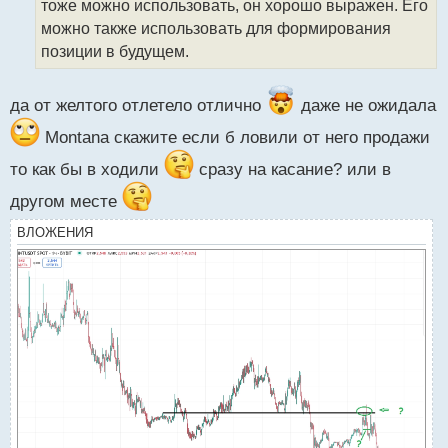
тоже можно использовать, он хорошо выражен. Его
и
т
можно также использовать для формирования
а
позиции в будущем.
н
н
ы
да от желтого отлетело отлично
даже не ожидала
й
п
Montana скажите если б ловили от него продажи
о
то как бы в ходили
сразу на касание? или в
с
т
другом месте
ВЛОЖЕНИЯ