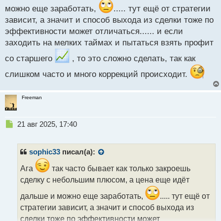
о
можно еще заработать,
..... тут ещё от стратегии
с
т
зависит, а значит и способ выхода из сделки тоже по
эффективности может отличаться...... и если
заходить на мелких таймах и пытаться взять профит
со старшего
, то это сложно сделать, так как
слишком часто и много коррекций происходит.
Freeman
Н
21 авг 2025, 17:40
е
п
р
sophic33
писал(а):
о
ч
Ага
так часто бывает как только закроешь
и
сделку с небольшим плюсом, а цена еще идёт
т
а
дальше и можно еще заработать,
..... тут ещё от
н
стратегии зависит, а значит и способ выхода из
н
сделки тоже по эффективности может