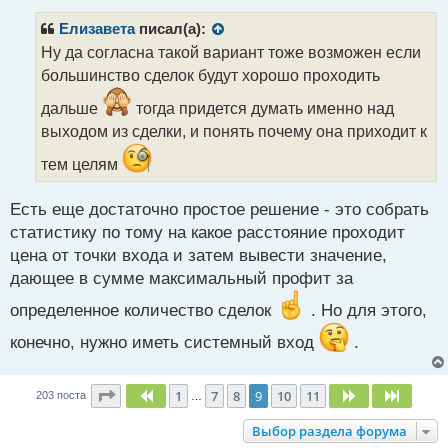
п
р
Елизавета
писал(а):
о
Ну да согласна такой вариант тоже возможен если
ч
большинство сделок будут хорошо проходить
и
т
дальше
тогда придется думать именно над
а
выходом из сделки, и понять почему она приходит к
н
н
тем целям
ы
й
п
Есть еще достаточно простое решение - это собрать
о
статистику по тому на какое расстояние проходит
с
цена от точки входа и затем вывести значение,
т
дающее в сумме максимальный профит за
определенное количество сделок
. Но для этого,
конечно, нужно иметь системный вход
.
Страница
9
из
11
1
7
8
9
10
11
Пред.
След.
След.
203 поста
…
Выбор раздела форума