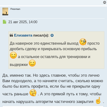
Freeman
Н
21 авг 2025, 14:00
е
п
р
Елизавета
писал(а):
о
ч
Да наверное это единственный выход
просто
и
дробить сделку и прикрывать основную прибыль
т
а
а остальное оставлять для тренировки и
н
выдержки
н
ы
й
Да, именно так. Но здесь главное, чтобы это лично
п
Вам подходило, а то начнете считать, сколько можно
о
с
было бы взять профита, если бы не прикрыли одну
т
часть раньше
. А это прямой путь к тому, чтобы
начать нарушать алгоритм частичного закрытия
.