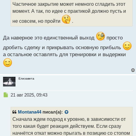
о
Частичное закрытие может немного сгладить этот
ч
момент. А так, по идее с практикой должно пусть и
и
т
не совсем, но пройти
.
а
н
н
Да наверное это единственный выход
просто
ы
й
дробить сделку и прикрывать основную прибыль
п
а остальное оставлять для тренировки и выдержки
о
с
т
Елизавета
Н
21 авг 2025, 09:43
е
п
р
Montana44
писал(а):
о
Сначала ждем подход к уровню, в зависимости от
ч
того какая будет реакция действуем. Если сразу
и
т
начнётся откат можно прыгать в позицию со стопом