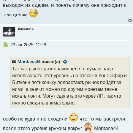
выходом из сделки, и понять почему она приходит к
тем целям
Елизавета
Н
23 авг 2025, 11:28
е
п
р
Montana44
писал(а):
о
Так как рынок разворачивается я думаю надо
ч
использовать этот уровень на отскок в лонг. Эфир и
и
т
Биткоин потихоньку подрастают, рынок пойдёт за
а
ними, а значит можно по другим монетам также
н
искать лонги. Могут сделать это через ЛП, так что
н
нужно следить внимательно.
ы
й
п
особо не куда и не сходили
что то мы застряли
о
с
возле этого уровня кружим вокруг
Montana44
т