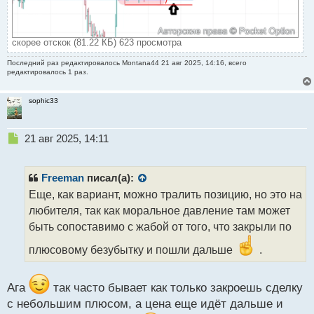
скорее отскок (81.22 КБ) 623 просмотра
Последний раз редактировалось
Montana44
21 авг 2025, 14:16, всего
редактировалось 1 раз.
sophic33
Н
21 авг 2025, 14:11
е
п
р
Freeman
писал(а):
о
Еще, как вариант, можно тралить позицию, но это на
ч
любителя, так как моральное давление там может
и
т
быть сопоставимо с жабой от того, что закрыли по
а
плюсовому безубытку и пошли дальше
.
н
н
ы
Ага
так часто бывает как только закроешь сделку
й
п
с небольшим плюсом, а цена еще идёт дальше и