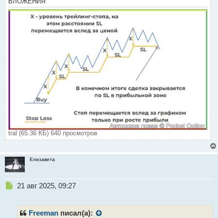
ВЛОЖЕНИЯ
tral (65.36 КБ) 640 просмотров
Елизавета
Н
21 авг 2025, 09:27
е
п
р
Freeman
писал(а):