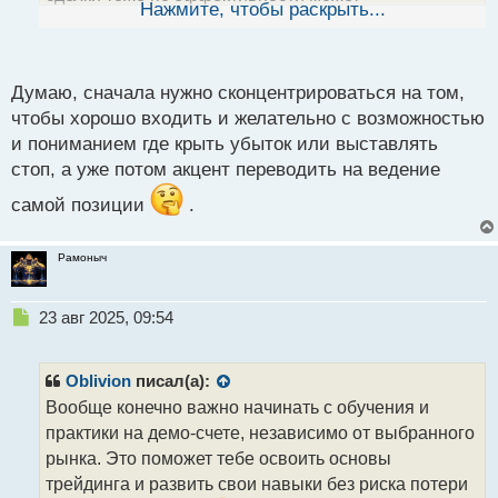
ы
Нажмите, чтобы раскрыть...
отличаться...... и если заходить на мелких таймах и
й
п
пытаться взять профит со старшего
, то это
о
с
сложно сделать, так как слишком часто и много
Думаю, сначала нужно сконцентрироваться на том,
т
чтобы хорошо входить и желательно с возможностью
коррекций происходит.
и пониманием где крыть убыток или выставлять
стоп, а уже потом акцент переводить на ведение
самой позиции
.
Рамоныч
Н
23 авг 2025, 09:54
е
п
р
Oblivion
писал(а):
о
Вообще конечно важно начинать с обучения и
ч
практики на демо-счете, независимо от выбранного
и
т
рынка. Это поможет тебе освоить основы
а
трейдинга и развить свои навыки без риска потери
н