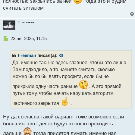
полностью закрылись за ней
тогда это и будим
т
считать зигзагом
Елизавета
Н
23 авг 2025, 11:15
е
п
р
Freeman
писал(а):
о
Да, именно так. Но здесь главное, чтобы это лично
ч
Вам подходило, а то начнете считать, сколько
и
т
можно было бы взять профита, если бы не
а
прикрыли одну часть раньше
. А это прямой
н
н
путь к тому, чтобы начать нарушать алгоритм
ы
частичного закрытия
.
й
п
о
Ну да согласна такой вариант тоже возможен если
с
большинство сделок будут хорошо проходить
т
дальше
тогда придется думать именно над