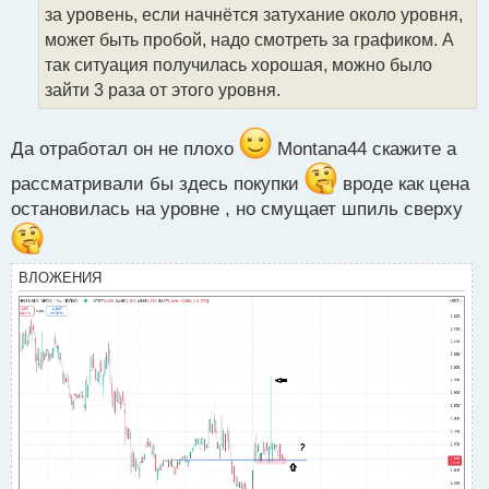
а
за уровень, если начнётся затухание около уровня,
н
может быть пробой, надо смотреть за графиком. А
н
так ситуация получилась хорошая, можно было
ы
й
зайти 3 раза от этого уровня.
п
о
с
Да отработал он не плохо
Montana44 скажите а
т
рассматривали бы здесь покупки
вроде как цена
остановилась на уровне , но смущает шпиль сверху
ВЛОЖЕНИЯ