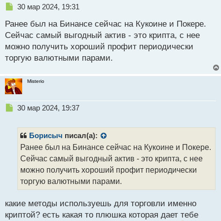
Н
30 мар 2024, 19:31
е
Ранее был на Бинансе сейчас на Кукоине и Покере.
п
р
Сейчас самый выгодный актив - это крипта, с нее
о
можно получить хороший профит периодически
ч
торгую валютными парами.
и
т
а
Misterio
н
н
ы
Н
30 мар 2024, 19:37
й
е
п
п
о
р
Борисыч
писал(а):
с
о
Ранее был на Бинансе сейчас на Кукоине и Покере.
т
ч
Сейчас самый выгодный актив - это крипта, с нее
и
т
можно получить хороший профит периодически
а
торгую валютными парами.
н
н
какие методы используешь для торговли именно
ы
й
криптой? есть какая то плюшка которая дает тебе