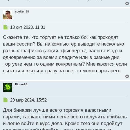
cookie_18
Н
13 окт 2023, 11:31
е
Скажите те, кто торгует не только бо, как проходят
п
р
ваши сессии? Вы на компьютер выводите несколько
о
разных графиков (акции, фьючерсы, валюта и тд) и
ч
одновременно за всеми следите или в разные дни
и
т
торгуете чем то одним конкретным? Мне кажется если
а
пытаться взяться сразу за все, то можно прогареть
н
н
ы
Pioner28
й
п
Н
о
29 мар 2024, 15:52
е
с
Для бинарки лучше всего торговля валютными
п
т
р
парами, так как с ними легче всего получить прибыль
о
и легче войти в курс дела. Кроме того они подойдут
ч