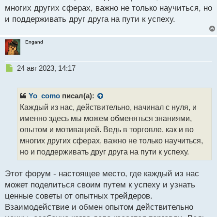
ч
многих других сферах, важно не только научиться, но
и
т
и поддерживать друг друга на пути к успеху.
а
н
Engand
н
ы
й
Н
24 авг 2023, 14:17
п
е
о
п
с
р
Yo_como
писал(а):
т
о
Каждый из нас, действительно, начинал с нуля, и
ч
именно здесь мы можем обменяться знаниями,
и
т
опытом и мотивацией. Ведь в торговле, как и во
а
многих других сферах, важно не только научиться,
н
но и поддерживать друг друга на пути к успеху.
н
ы
й
Этот форум - настоящее место, где каждый из нас
п
может поделиться своим путем к успеху и узнать
о
ценные советы от опытных трейдеров.
с
Взаимодействие и обмен опытом действительно
т