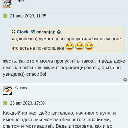
angela
Н
21 июл 2023, 11:35
е
п
р
Clock_85
писал(а):
о
да, конечно) думается вы пропустили очень многое
ч
и
что есть на покетопшене
т
а
жесть, как это я могла пропустить такое.. и ведь даже
н
н
смогла найти как аккаунт верифицировать, а мт5 не
ы
увидела)) спасибо!
й
п
о
Yo_como
с
т
Н
23 авг 2023, 17:30
е
Каждый из нас, действительно, начинал с нуля, и
п
р
именно здесь мы можем обменяться знаниями,
о
опытом и мотивацией. Ведь в торговле, как и во