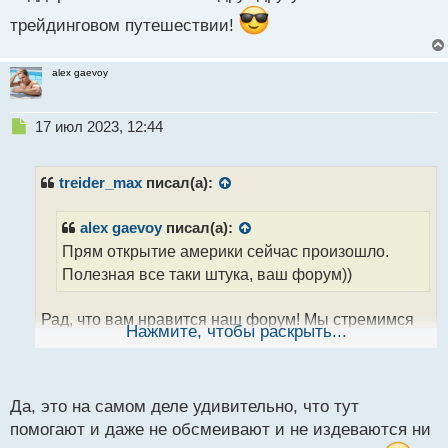
трейдинговом путешествии!
alex gaevoy
Н
17 июл 2023, 12:44
е
п
р
treider_max
писал(а):
о
ч
alex gaevoy
писал(а):
и
Прям открытие америки сейчас произошло.
т
а
Полезная все таки штука, ваш форум))
н
н
Рад, что вам нравится наш форум! Мы стремимся
ы
Нажмите, чтобы раскрыть...
й
создать полезное и информативное сообщество
п
для обсуждения трейдинга и инвестиций. Если у
о
вас есть какие-то конкретные вопросы или темы, о
с
Да, это на самом деле удивительно, что тут
которых вы хотели бы узнать больше, не
т
помогают и даже не обсмеивают и не издеваются ни
стесняйтесь спрашивать. Мы здесь, чтобы