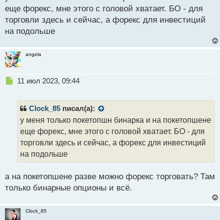
н
еще форекс, мне этого с головой хватает. БО - для
н
торговли здесь и сейчас, а форекс для инвестиций
ы
й
на подольше
п
о
angela
с
т
Н
11 июл 2023, 09:44
е
п
р
Clock_85
писал(а):
о
у меня только покетопшн бинарка и на покетопшене
ч
еще форекс, мне этого с головой хватает. БО - для
и
т
торговли здесь и сейчас, а форекс для инвестиций
а
на подольше
н
н
а на покетопшене разве можно форекс торговать? Там
ы
й
только бинарные опционы и всё.
п
о
Clock_85
с