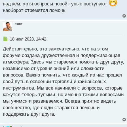
поддерживать и помогать друг другу в нашем
над кем, хотя вопросы порой тупые поступают
наоборот стремятся помочь
трейдинговом путешествии!
Fedin
Н
18 июл 2023, 14:42
е
Действительно, это замечательно, что на этом
п
р
форуме создана дружественная и поддерживающая
о
атмосфера. Здесь мы стараемся помогать друг другу,
ч
независимо от уровня знаний или сложности
и
т
вопросов. Важно помнить, что каждый из нас прошел
а
свой путь в освоении торговли и финансовых
н
инструментов. Мы все начинали с вопросов, которые
н
кажутся теперь тупыми, но именно такими вопросами
ы
й
мы учимся и развиваемся. Всегда приятно видеть
п
сообщество, где люди стараются помочь и
о
поддержать друг друга.
с
т