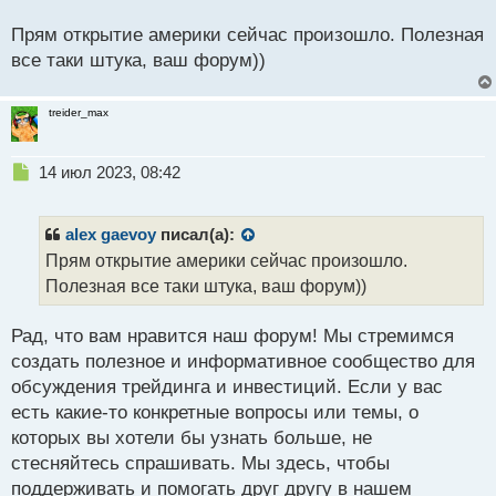
что есть на покетопшене
о
с
Прям открытие америки сейчас произошло. Полезная
т
все таки штука, ваш форум))
1.png
treider_max
2.png
Н
14 июл 2023, 08:42
е
п
р
alex gaevoy
писал(а):
о
Прям открытие америки сейчас произошло.
ч
Полезная все таки штука, ваш форум))
и
т
а
Рад, что вам нравится наш форум! Мы стремимся
н
создать полезное и информативное сообщество для
н
обсуждения трейдинга и инвестиций. Если у вас
ы
й
есть какие-то конкретные вопросы или темы, о
п
которых вы хотели бы узнать больше, не
о
стесняйтесь спрашивать. Мы здесь, чтобы
с
поддерживать и помогать друг другу в нашем
т