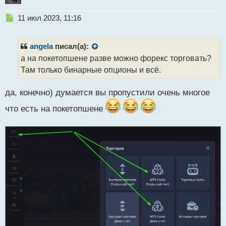
т
Н
11 июл 2023, 11:16
е
п
р
angela
писал(а):
о
а на покетопшене разве можно форекс торговать?
ч
Там только бинарные опционы и всё.
и
т
а
да, конечно) думается вы пропустили очень многое
н
н
что есть на покетопшене
ы
й
п
о
с
т