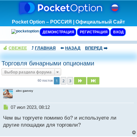
Pocket Option – РОССИЯ | Официальный Сайт
ДЕМОНСТРАЦИЯ
РЕГИСТРАЦИЯ
ВХОД
🍏
СВЕЖЕЕ
⤴️
ГЛАВНАЯ
⬅️
НАЗАД
ВПЕРЕД
➡️
Торговля бинарными опционами
Выбор раздела форума
1
2
3
След.
След.
60 постов
alex gaevoy
Н
07 июл 2023, 08:12
е
Чем вы торгуете помимо бо? и используете ли
п
р
другие площадки для торговли?
о
ч