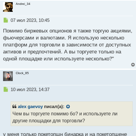
и
Andrei_34
т
а
н
Н
07 июл 2023, 10:45
н
е
ы
Помимо биржевых опционов я также торгую акциями,
п
й
р
фьючерсами и валютами. Я использую несколько
п
о
платформ для торговли в зависимости от доступных
о
ч
активов и предпочтений. А вы торгуете только на
с
и
т
т
одной площадке или используете несколько?"
а
н
Clock_85
н
ы
й
Н
10 июл 2023, 14:37
п
е
о
п
с
р
alex gaevoy
писал(а):
т
о
Чем вы торгуете помимо бо? и используете ли
ч
другие площадки для торговли?
и
т
а
у меня только покетопшн бинарка и на покетопшене