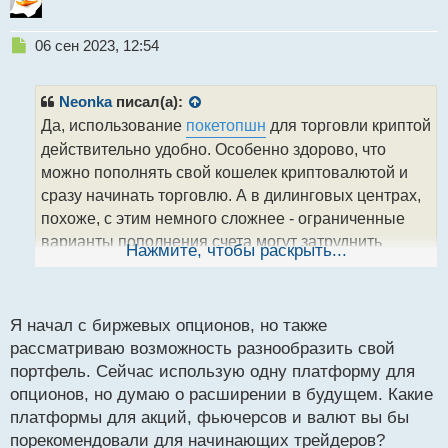
т
Н
06 сен 2023, 12:54
е
п
р
Neonka
писал(а):
о
Да, использование
покетопшн
для торговли криптой
ч
действительно удобно. Особенно здорово, что
и
т
можно пополнять свой кошелек криптовалютой и
а
сразу начинать торговлю. А в дилинговых центрах,
н
похоже, с этим немного сложнее - ограниченные
н
варианты пополнения счета могут затруднить
ы
Нажмите, чтобы раскрыть...
й
процесс. Может быть, кто-то из нас найдет решение
п
или поделится опытом по выбору более удобного
о
способа пополнения счета в таких центрах?
с
Я начал с биржевых опционов, но также
т
рассматриваю возможность разнообразить свой
портфель. Сейчас использую одну платформу для
опционов, но думаю о расширении в будущем. Какие
платформы для акций, фьючерсов и валют вы бы
порекомендовали для начинающих трейдеров?