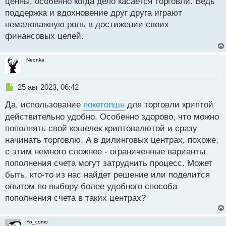
ценны, особенно когда дело касается торговли. Ведь
поддержка и вдохновение друг друга играют
немаловажную роль в достижении своих
финансовых целей.
Neonka
Н
25 авг 2023, 06:42
е
Да, использование
покетопшн
для торговли криптой
п
р
действительно удобно. Особенно здорово, что можно
о
пополнять свой кошелек криптовалютой и сразу
ч
начинать торговлю. А в дилинговых центрах, похоже,
и
т
с этим немного сложнее - ограниченные варианты
а
пополнения счета могут затруднить процесс. Может
н
быть, кто-то из нас найдет решение или поделится
н
опытом по выбору более удобного способа
ы
й
пополнения счета в таких центрах?
п
о
с
Yo_como