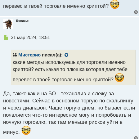
п
перевес в твоей торговле именно криптой?
о
с
т
Борисыч
Н
31 мар 2024, 18:51
е
п
р
Мистерио
писал(а):
о
какие методы используешь для торговли именно
ч
криптой? есть какая то плюшка которая дает тебе
и
т
перевес в твоей торговле именно криптой?
а
н
н
Да, также как и на БО - теханализ и слежу за
ы
новостями. Сейчас в основном торгую по скальпингу
й
и через диапазон. Чаще торгую днем, но бывает если
п
появляется что-то интересное могу и попробовать и
о
с
ночную торговлю, так там меньше рисков уйти в
т
минус.