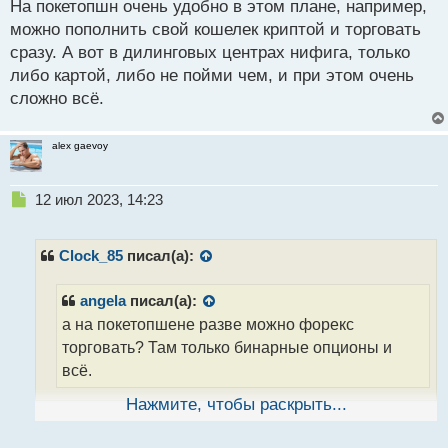
На покетопшн очень удобно в этом плане, например,
п
р
можно пополнить свой кошелек криптой и торговать
о
сразу. А вот в дилинговых центрах нифига, только
ч
либо картой, либо не пойми чем, и при этом очень
и
т
сложно всё.
а
н
alex gaevoy
н
ы
й
Н
12 июл 2023, 14:23
п
е
о
п
с
р
Clock_85
писал(а):
т
о
ч
angela
писал(а):
и
а на покетопшене разве можно форекс
т
а
торговать? Там только бинарные опционы и
н
всё.
н
ы
Нажмите, чтобы раскрыть...
й
да, конечно) думается вы пропустили очень многое
п