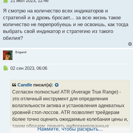
Н
21 июл 2023, 12:46
е
Я смотрю на количество всех индикаторов и
п
р
стратегий и в дрожь бросает... за всю жизнь такое
о
количество не перепробуешь и не освоишь, как тогда
ч
выбрать свой индикатор и стратегию из такого
и
т
обилия?
а
н
Engand
н
ы
й
Н
02 сен 2023, 06:06
п
е
о
п
с
р
Candle
писал(а):
т
о
Согласен полностью! ATR (Average True Range) -
ч
это отличный инструмент для определения
и
т
волатильности актива и установления адекватных
а
уровней стоп-лоссов. ATR позволяет трейдерам
н
более точно оценить ожидаемые колебания цены и,
н
таким образом, принять информированные
ы
Нажмите, чтобы раскрыть...
й
решения о риске и защите своих позиций. Это