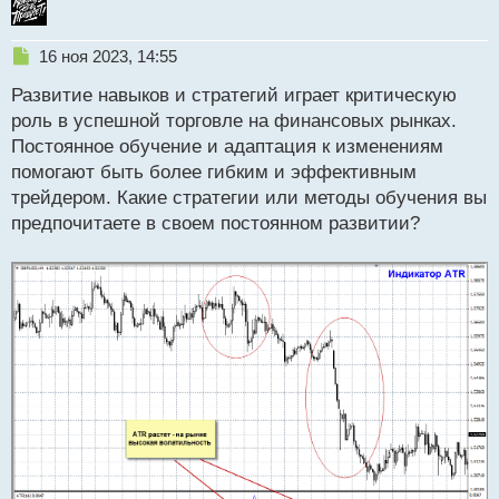
Н
16 ноя 2023, 14:55
е
Развитие навыков и стратегий играет критическую
п
р
роль в успешной торговле на финансовых рынках.
о
Постоянное обучение и адаптация к изменениям
ч
помогают быть более гибким и эффективным
и
т
трейдером. Какие стратегии или методы обучения вы
а
предпочитаете в своем постоянном развитии?
н
н
ы
й
п
о
с
т