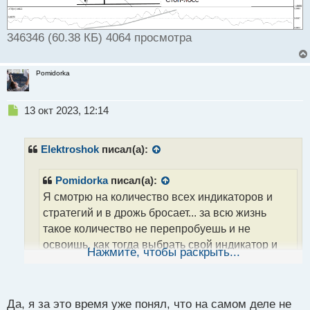
346346 (60.38 КБ) 4064 просмотра
Pomidorka
Н
13 окт 2023, 12:14
е
п
р
Elektroshok
писал(а):
о
ч
Pomidorka
писал(а):
и
Я смотрю на количество всех индикаторов и
т
а
стратегий и в дрожь бросает... за всю жизнь
н
такое количество не перепробуешь и не
н
освоишь, как тогда выбрать свой индикатор и
ы
Нажмите, чтобы раскрыть...
й
стратегию из такого обилия?
п
о
Понимаю ваше беспокойство по поводу множества
с
Да, я за это время уже понял, что на самом деле не
индикаторов и стратегий на рынке. Действительно,
т