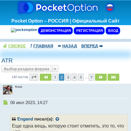
Pocket Option – РОССИЯ | Официальный Сайт
ДЕМОНСТРАЦИЯ
РЕГИСТРАЦИЯ
ВХОД
🍏
СВЕЖЕЕ
⤴️
ГЛАВНАЯ
⬅️
НАЗАД
ВПЕРЕД
➡️
ATR
Выбор раздела форума
Страница
2
из
7
1
2
3
4
5
7
Пред.
След.
След.
140 постов
…
Konii
Н
06 июл 2023, 14:27
е
п
р
Engand
писал(а):
о
Еще одна вещь, которую стоит отметить, это то, что
ч