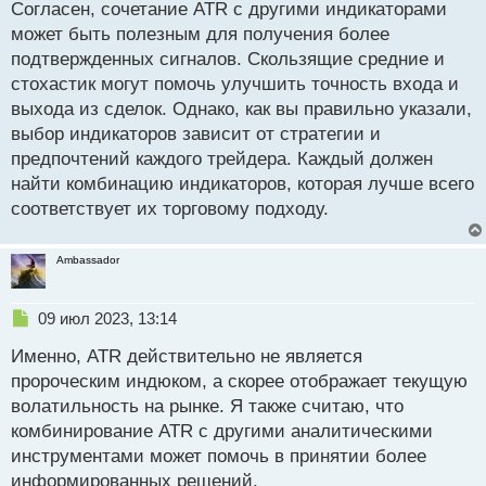
п
Согласен, сочетание ATR с другими индикаторами
о
может быть полезным для получения более
с
подтвержденных сигналов. Скользящие средние и
т
стохастик могут помочь улучшить точность входа и
выхода из сделок. Однако, как вы правильно указали,
выбор индикаторов зависит от стратегии и
предпочтений каждого трейдера. Каждый должен
найти комбинацию индикаторов, которая лучше всего
соответствует их торговому подходу.
Ambassador
Н
09 июл 2023, 13:14
е
Именно, ATR действительно не является
п
р
пророческим индюком, а скорее отображает текущую
о
волатильность на рынке. Я также считаю, что
ч
комбинирование ATR с другими аналитическими
и
т
инструментами может помочь в принятии более
а
информированных решений.