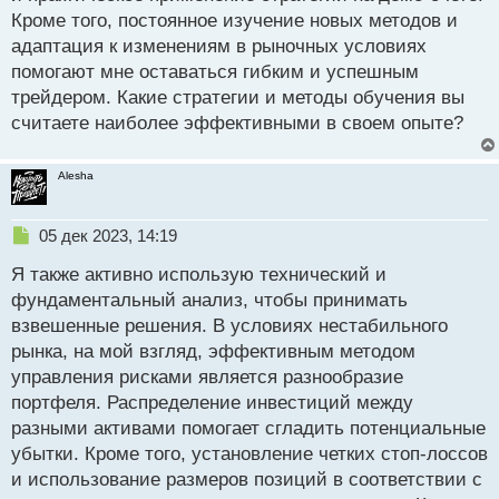
Кроме того, постоянное изучение новых методов и
адаптация к изменениям в рыночных условиях
помогают мне оставаться гибким и успешным
трейдером. Какие стратегии и методы обучения вы
считаете наиболее эффективными в своем опыте?
Alesha
Н
05 дек 2023, 14:19
е
Я также активно использую технический и
п
р
фундаментальный анализ, чтобы принимать
о
взвешенные решения. В условиях нестабильного
ч
рынка, на мой взгляд, эффективным методом
и
т
управления рисками является разнообразие
а
портфеля. Распределение инвестиций между
н
разными активами помогает сгладить потенциальные
н
убытки. Кроме того, установление четких стоп-лоссов
ы
й
и использование размеров позиций в соответствии с
п