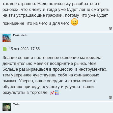
так все страшно. Надо потихоньку разобраться в
их огромное количество, и это может показаться
основах, что к чему и тогда уже будет легче смотреть
запутанным. Однако, важно понимать, что не стоит
на эти устрашающие графики, потому что уже будет
стремиться к освоению каждого индикатора или
стратегии.
понимание что из чего и для чего
Вместо этого, фокусируйтесь на том, чтобы найти
Elektroshok
несколько индикаторов и стратегий, которые
соответствуют вашему стилю торговли и вашим
Н
15 окт 2023, 17:55
финансовым целям. Начните с изучения основных
е
индикаторов и стратегий, таких как скользящие
Знание основ и постепенное освоение материала
п
р
средние, RSI, и стратегии тренда и контртренда.
действительно меняют восприятие рынка. Чем
о
больше разбираешься в процессах и инструментах,
ч
тем увереннее чувствуешь себя на финансовых
и
т
рынках. Уверен, ваше усердие и стремление к
а
обучению приведут к успеху и улучшат ваши
н
результаты в торговле.
н
ы
й
Tazik
п
о