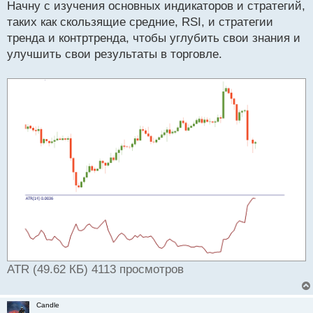
Начну с изучения основных индикаторов и стратегий,
ч
таких как скользящие средние, RSI, и стратегии
и
т
тренда и контртренда, чтобы углубить свои знания и
а
улучшить свои результаты в торговле.
н
н
ы
й
п
о
с
т
ATR (49.62 КБ) 4113 просмотров
Candle