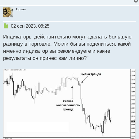
Option
Н
02 сен 2023, 09:25
е
Индикаторы действительно могут сделать большую
п
р
разницу в торговле. Могли бы вы поделиться, какой
о
именно индикатор вы рекомендуете и какие
ч
результаты он принес вам лично?"
и
т
а
н
н
ы
й
п
о
с
т