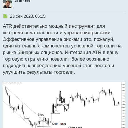
Doctor_Red
Н
23 сен 2023, 06:15
е
ATR действительно мощный инструмент для
п
р
контроля волатильности и управления рисками.
о
Эффективное управление рисками это, пожалуй,
ч
один из главных компонентов успешной торговли на
и
т
рынке бинарных опционов. Интеграция ATR в вашу
а
торговую стратегию позволит более осознанно
н
подходить к определению уровней стоп-лоссов и
н
улучшить результаты торговли.
ы
й
п
о
с
т