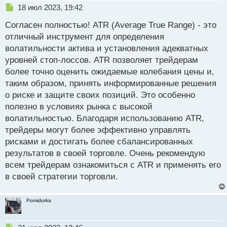
Н
18 июл 2023, 19:42
е
Согласен полностью! ATR (Average True Range) - это
п
р
отличный инструмент для определения
о
волатильности актива и установления адекватных
ч
уровней стоп-лоссов. ATR позволяет трейдерам
и
т
более точно оценить ожидаемые колебания цены и,
а
таким образом, принять информированные решения
н
о риске и защите своих позиций. Это особенно
н
полезно в условиях рынка с высокой
ы
й
волатильностью. Благодаря использованию ATR,
п
трейдеры могут более эффективно управлять
о
рисками и достигать более сбалансированных
с
результатов в своей торговле. Очень рекомендую
т
всем трейдерам ознакомиться с ATR и применять его
в своей стратегии торговли.
Pomidorka