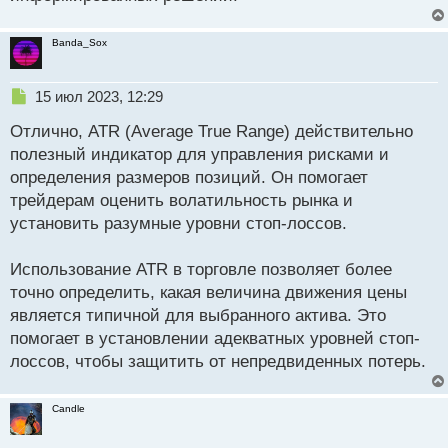
н
н
ы
Banda_Sox
й
п
Н
о
15 июл 2023, 12:29
е
с
Отлично, ATR (Average True Range) действительно
п
т
р
полезный индикатор для управления рисками и
о
определения размеров позиций. Он помогает
ч
трейдерам оценить волатильность рынка и
и
т
установить разумные уровни стоп-лоссов.
а
н
Использование ATR в торговле позволяет более
н
точно определить, какая величина движения цены
ы
й
является типичной для выбранного актива. Это
п
помогает в установлении адекватных уровней стоп-
о
лоссов, чтобы защитить от непредвиденных потерь.
с
т
Candle