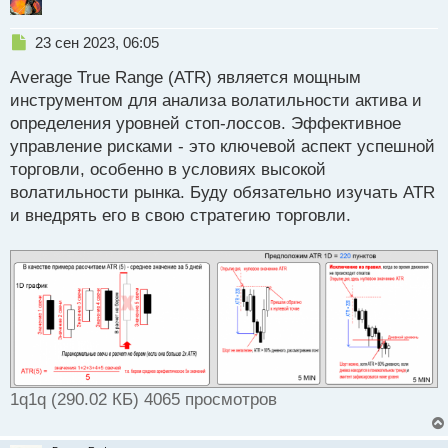
Н
23 сен 2023, 06:05
е
Average True Range (ATR) является мощным
п
р
инструментом для анализа волатильности актива и
о
определения уровней стоп-лоссов. Эффективное
ч
управление рисками - это ключевой аспект успешной
и
т
торговли, особенно в условиях высокой
а
волатильности рынка. Буду обязательно изучать ATR
н
и внедрять его в свою стратегию торговли.
н
ы
й
п
о
с
т
1q1q (290.02 КБ) 4065 просмотров