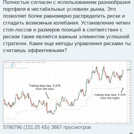
Полностью согласен с использованием разнообразия
позиций в соответствии с риском на сделку также
т
портфеля в нестабильных условиях рынка. Это
играют важную роль. Какие конкретные методы
позволяет более равномерно распределить риски и
управления рисками вы считаете наиболее
сгладить возможные колебания. Установление четких
эффективными в условиях неопределенности на
стоп-лоссов и размеров позиций в соответствии с
рынке?
риском также является важным элементом успешной
стратегии. Какие еще методы управления рисками ты
считаешь эффективными?
5786796 (151.05 КБ) 3867 просмотров