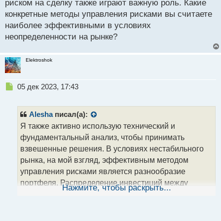
риском на сделку также играют важную роль. Какие
о
конкретные методы управления рисками вы считаете
с
наиболее эффективными в условиях
т
неопределенности на рынке?
Elektroshok
Н
05 дек 2023, 17:43
е
п
р
Alesha
писал(а):
о
Я также активно использую технический и
ч
фундаментальный анализ, чтобы принимать
и
т
взвешенные решения. В условиях нестабильного
а
рынка, на мой взгляд, эффективным методом
н
управления рисками является разнообразие
н
портфеля. Распределение инвестиций между
ы
Нажмите, чтобы раскрыть...
й
разными активами помогает сгладить
п
потенциальные убытки. Кроме того, установление
о
четких стоп-лоссов и использование размеров
с