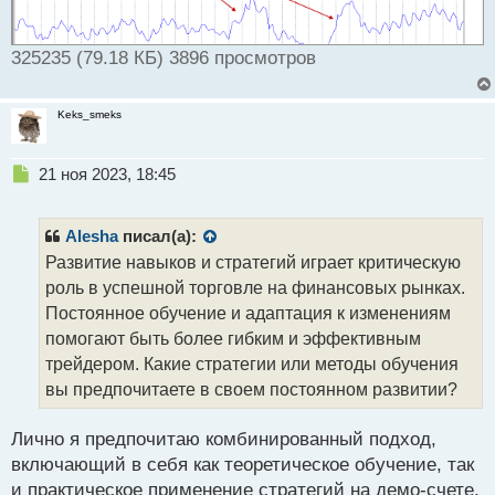
325235 (79.18 КБ) 3896 просмотров
Keks_smeks
Н
21 ноя 2023, 18:45
е
п
р
Alesha
писал(а):
о
Развитие навыков и стратегий играет критическую
ч
роль в успешной торговле на финансовых рынках.
и
т
Постоянное обучение и адаптация к изменениям
а
помогают быть более гибким и эффективным
н
трейдером. Какие стратегии или методы обучения
н
вы предпочитаете в своем постоянном развитии?
ы
й
п
Лично я предпочитаю комбинированный подход,
о
включающий в себя как теоретическое обучение, так
с
и практическое применение стратегий на демо-счете.
т