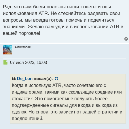
н
Рад, что вам были полезны наши советы и опыт
н
использования ATR. Не стесняйтесь задавать свои
ы
й
вопросы, мы всегда готовы помочь и поделиться
п
знаниями. Желаю вам удачи в использовании ATR в
о
вашей торговле!
с
т
Elektroshok
Н
07 июл 2023, 19:03
е
п
р
De_Lon
писал(а):
о
Когда я использую ATR, часто сочетаю его с
ч
индикаторами, такими как скользящие средние или
и
т
стохастик. Это помогает мне получить более
а
подтвержденные сигналы для входа и выхода из
н
сделок. Но снова, это зависит от вашей стратегии и
н
предпочтений.
ы
й