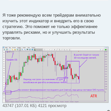
п
особенно полезно в условиях рынка с высокой
о
волатильностью. Благодаря использованию ATR,
с
Я тоже рекомендую всем трейдерам внимательно
трейдеры могут более эффективно управлять
т
изучить этот индикатор и внедрить его в свою
рисками и достигать более сбалансированных
стратегию. Это поможет не только эффективнее
результатов в своей торговле. Очень рекомендую
управлять рисками, но и улучшить результаты
всем трейдерам ознакомиться с ATR и применять
торговли.
его в своей стратегии торговли.
43747 (107.01 КБ) 4121 просмотр