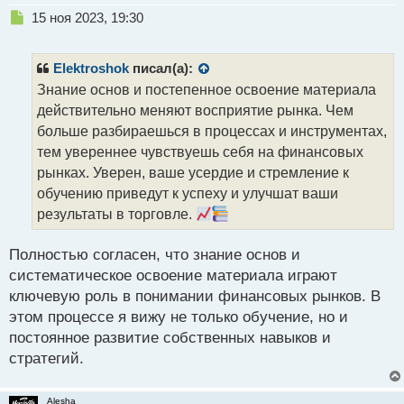
с
Н
15 ноя 2023, 19:30
т
е
п
р
Elektroshok
писал(а):
о
Знание основ и постепенное освоение материала
ч
действительно меняют восприятие рынка. Чем
и
т
больше разбираешься в процессах и инструментах,
а
тем увереннее чувствуешь себя на финансовых
н
рынках. Уверен, ваше усердие и стремление к
н
обучению приведут к успеху и улучшат ваши
ы
й
результаты в торговле.
п
о
Полностью согласен, что знание основ и
с
систематическое освоение материала играют
т
ключевую роль в понимании финансовых рынков. В
этом процессе я вижу не только обучение, но и
постоянное развитие собственных навыков и
стратегий.
Alesha