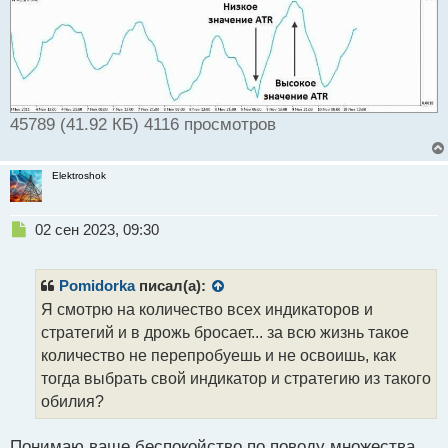
45789 (41.92 КБ) 4116 просмотров
Elektroshok
Н
02 сен 2023, 09:30
е
п
р
Pomidorka
писал(а):
о
Я смотрю на количество всех индикаторов и
ч
стратегий и в дрожь бросает... за всю жизнь такое
и
т
количество не перепробуешь и не освоишь, как
а
тогда выбрать свой индикатор и стратегию из такого
н
обилия?
н
ы
й
Понимаю ваше беспокойство по поводу множества