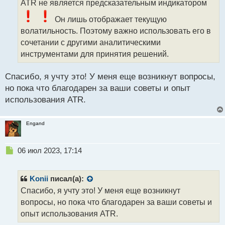
ATR не является предсказательным индикатором
и
т
Он лишь отображает текущую
а
волатильность. Поэтому важно использовать его в
н
н
сочетании с другими аналитическими
ы
инструментами для принятия решений.
й
п
Спасибо, я учту это! У меня еще возникнут вопросы,
о
с
но пока что благодарен за ваши советы и опыт
т
использования ATR.
Engand
Н
06 июл 2023, 17:14
е
п
р
Konii
писал(а):
о
Спасибо, я учту это! У меня еще возникнут
ч
вопросы, но пока что благодарен за ваши советы и
и
т
опыт использования ATR.
а