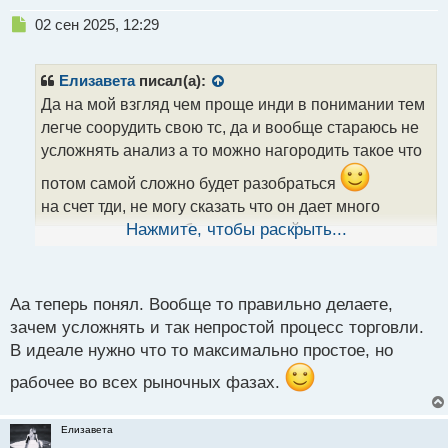
Н
02 сен 2025, 12:29
е
п
р
Елизавета
писал(а):
о
Да на мой взгляд чем проще инди в понимании тем
ч
легче соорудить свою тс, да и вообще стараюсь не
и
т
усложнять анализ а то можно нагородить такое что
а
потом самой сложно будет разобраться
н
н
на счет тди, не могу сказать что он дает много
ы
ложных, скорее он более сложный и в некоторых
Нажмите, чтобы раскрыть...
й
местах может ввести в заблуждение, осма в этом
п
о
плане намного проще
смотрим просто дивера
с
Аа теперь понял. Вообще то правильно делаете,
т
и в сторону предполагаемого тренда
зачем усложнять и так непростой процесс торговли.
В идеале нужно что то максимально простое, но
рабочее во всех рыночных фазах.
Елизавета