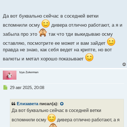
п
фильтрации внутридневных входов?
о
с
Да вот буквально сейчас в соседней ветки
т
вспомнили осму
дивера отлично работают, а я и
забыла про это
так что тди выкидываю осму
оставляю, посмотрите ее может и вам зайдет
правда не знаю, как себя ведет на крипте, но вот
валюты и метал хорошо показывает
Izya Zukerman
Н
29 авг 2025, 20:08
е
п
р
Елизавета
писал(а):
о
Да вот буквально сейчас в соседней ветки
ч
и
вспомнили осму
дивера отлично работают, а я
т