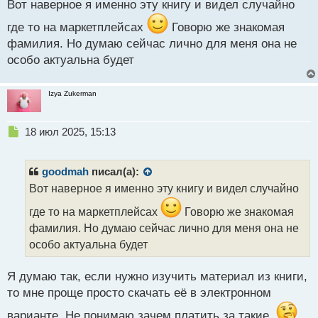
й
Вот наверное я именно эту книгу и видел случайно
п
где то на маркетплейсах
Говорю же знакомая
о
с
фамилия. Но думаю сейчас лично для меня она не
т
особо актуальна будет
Izya Zukerman
Н
18 июл 2025, 15:13
е
п
р
goodmah
писал(а):
о
Вот наверное я именно эту книгу и видел случайно
ч
и
где то на маркетплейсах
Говорю же знакомая
т
фамилия. Но думаю сейчас лично для меня она не
а
особо актуальна будет
н
н
ы
Я думаю так, если нужно изучить материал из книги,
й
то мне проще просто скачать её в электронном
п
о
варианте. Не понимаю зачем платить за такие.