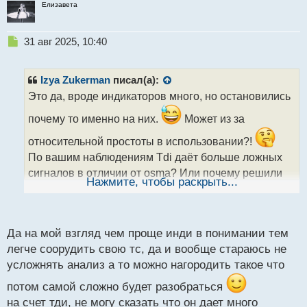
Елизавета
Н
31 авг 2025, 10:40
е
п
р
Izya Zukerman
писал(а):
о
Это да, вроде индикаторов много, но остановились
ч
и
почему то именно на них.
Может из за
т
а
относительной простоты в использовании?!
н
По вашим наблюдениям Tdi даёт больше ложных
н
сигналов в отличии от osma? Или почему решили
ы
Нажмите, чтобы раскрыть...
перейти на него?
й
п
На вскидку вроде оба годные.
о
с
А поводу разницы в эффективности индикаторов,
Да на мой взгляд чем проще инди в понимании тем
т
даже и не задумывался. А, что действительно на
легче соорудить свою тс, да и вообще стараюсь не
валютах и металлах такие индикаторы лучше
усложнять анализ а то можно нагородить такое что
работают чем на крипте?
потом самой сложно будет разобраться
на счет тди, не могу сказать что он дает много