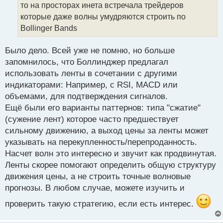
то на просторах инета встречала трейдеров
а
которые даже волны умудряются строить по
н
н
Bollinger Bands
ы
й
Было дело. Всей уже не помню, но больше
п
запомнилось, что Боллинджер предлагал
о
с
использовать ленты в сочетании с другими
т
индикаторами: Например, с RSI, MACD или
объемами, для подтверждения сигналов.
Ещё были его варианты паттернов: типа "сжатие"
(сужение лент) которое часто предшествует
сильному движению, а выход цены за ленты может
указывать на перекупленность/перепроданность.
Насчет волн это интересно и звучит как продвинутая.
Ленты скорее помогают определить общую структуру
движения цены, а не строить точные волновые
прогнозы. В любом случае, можете изучить и
проверить такую стратегию, если есть интерес.