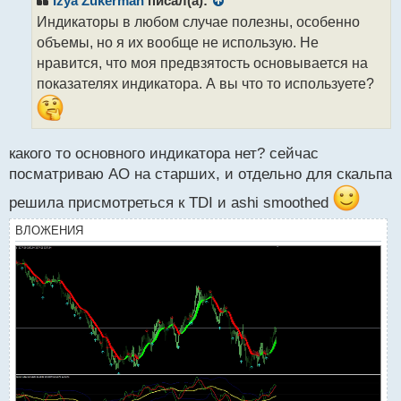
Izya Zukerman
писал(а):
о
Индикаторы в любом случае полезны, особенно
ч
объемы, но я их вообще не использую. Не
и
т
нравится, что моя предвзятость основывается на
а
показателях индикатора. А вы что то используете?
н
н
ы
й
какого то основного индикатора нет? сейчас
п
посматриваю АО на старших, и отдельно для скальпа
о
с
решила присмотреться к TDI и ashi smoothed
т
ВЛОЖЕНИЯ