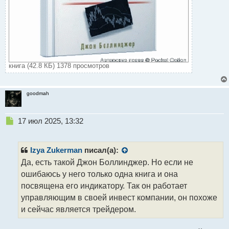
книга (42.8 КБ) 1378 просмотров
goodmah
Н
17 июл 2025, 13:32
е
п
р
Izya Zukerman
писал(а):
о
Да, есть такой Джон Боллинджер. Но если не
ч
ошибаюсь у него только одна книга и она
и
т
посвящена его индикатору. Так он работает
а
управляющим в своей инвест компании, он похоже
н
и сейчас является трейдером.
н
ы