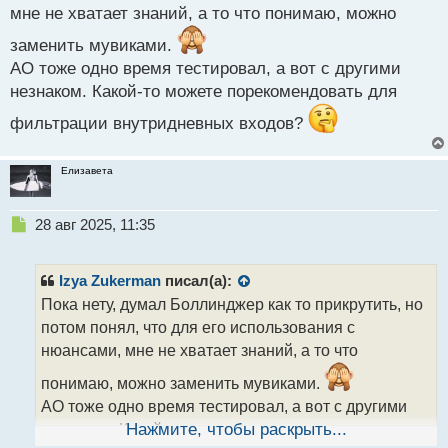
мне не хватает знаний, а то что понимаю, можно
заменить мувиками.
АО тоже одно время тестировал, а вот с другими
незнаком. Какой-то можете порекомендовать для
фильтрации внутридневных входов?
Елизавета
Н
28 авг 2025, 11:35
е
п
р
Izya Zukerman
писал(а):
о
Пока нету, думал Боллинджер как то прикрутить, но
ч
потом понял, что для его использования с
и
т
нюансами, мне не хватает знаний, а то что
а
понимаю, можно заменить мувиками.
н
н
АО тоже одно время тестировал, а вот с другими
ы
незнаком. Какой-то можете порекомендовать для
Нажмите, чтобы раскрыть...
й