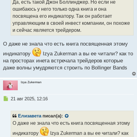
Да, есть такой Джон Боллинджер. Но если не
ч
ошибаюсь у него только одна книга и она
и
т
посвящена его индикатору. Так он работает
а
управляющим в своей инвест компании, он похоже
н
и сейчас является трейдером.
н
ы
й
О даже не знала что есть книга посвященная этому
п
индикатору
Izya Zukerman а вы ее читали? как то
о
с
на просторах инета встречала трейдеров которые
т
даже волны умудряются строить по Bollinger Bands
Izya Zukerman
Н
21 авг 2025, 12:16
е
п
р
Елизавета
писал(а):
о
О даже не знала что есть книга посвященная этому
ч
и
индикатору
Izya Zukerman а вы ее читали? как
т