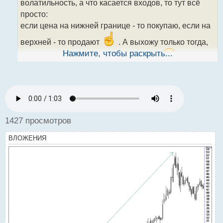
волатильность, а что касается входов, то тут всё
и
т
просто:
а
если цена на нижней границе - то покупаю, если на
н
н
верхней - то продают
. А выхожу только тогда,
ы
Нажмите, чтобы раскрыть...
когда цена доходит до средней линии
не на
й
п
противоположной границе!
о
с
т
1427 просмотров
ВЛОЖЕНИЯ