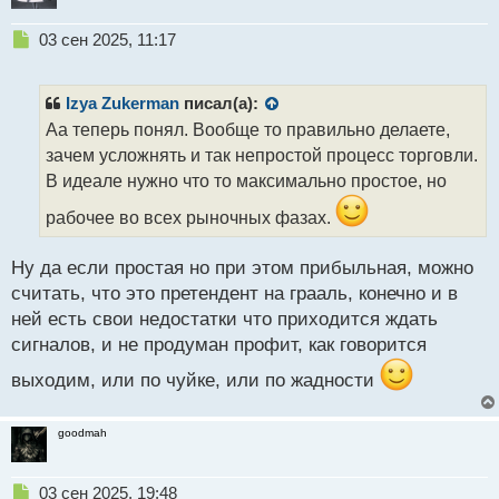
Н
03 сен 2025, 11:17
е
п
р
Izya Zukerman
писал(а):
о
Аа теперь понял. Вообще то правильно делаете,
ч
зачем усложнять и так непростой процесс торговли.
и
т
В идеале нужно что то максимально простое, но
а
рабочее во всех рыночных фазах.
н
н
ы
Ну да если простая но при этом прибыльная, можно
й
считать, что это претендент на грааль, конечно и в
п
ней есть свои недостатки что приходится ждать
о
с
сигналов, и не продуман профит, как говорится
т
выходим, или по чуйке, или по жадности
goodmah
Н
03 сен 2025, 19:48