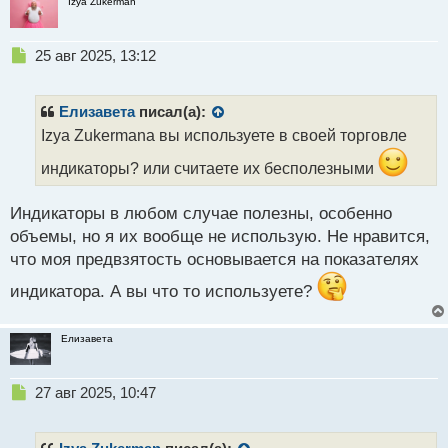
Izya Zukerman
Н
25 авг 2025, 13:12
е
п
р
Елизавета
писал(а):
о
Izya Zukermanа вы используете в своей торговле
ч
и
индикаторы? или считаете их бесполезными
т
а
Индикаторы в любом случае полезны, особенно
н
н
объемы, но я их вообще не использую. Не нравится,
ы
что моя предвзятость основывается на показателях
й
п
индикатора. А вы что то используете?
о
с
Елизавета
т
Н
27 авг 2025, 10:47
е
п
р