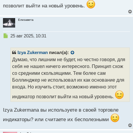
позволит выйти на новый уровень.
Елизавета
Н
25 авг 2025, 10:31
е
п
р
Izya Zukerman
писал(а):
о
Думаю, что лишним не будет, но честно говоря, для
ч
себя не нашел ничего интересного. Принцип схож
и
т
со средними скользящими. Тем более сам
а
Боллинджер не использовал их как основание для
н
входа. Но изучить стоит, возможно именно этот
н
ы
индикатор позволит выйти на новый уровень.
й
п
Izya Zukermanа вы используете в своей торговле
о
с
индикаторы? или считаете их бесполезными
т