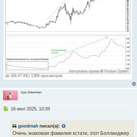
atr (68.47 КБ) 1389 просмотров
Izya Zukerman
Н
16 июл 2025, 10:39
е
п
р
goodmah
писал(а):
о
Очень знакомая фамилия кстати, этот Боллинджер
ч