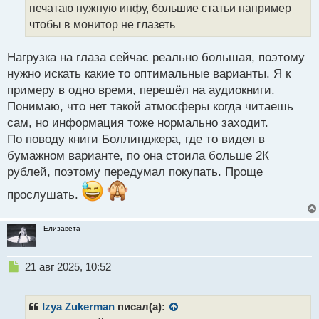
ы
печатаю нужную инфу, большие статьи например
й
чтобы в монитор не глазеть
п
о
с
Нагрузка на глаза сейчас реально большая, поэтому
т
нужно искать какие то оптимальные варианты. Я к
примеру в одно время, перешёл на аудиокниги.
Понимаю, что нет такой атмосферы когда читаешь
сам, но информация тоже нормально заходит.
По поводу книги Боллинджера, где то видел в
бумажном варианте, по она стоила больше 2К
рублей, поэтому передумал покупать. Проще
прослушать.
Елизавета
Н
21 авг 2025, 10:52
е
п
р
Izya Zukerman
писал(а):
о