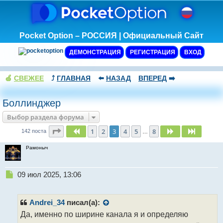
Pocket Option – РОССИЯ | Официальный Сайт
ДЕМОНСТРАЦИЯ
РЕГИСТРАЦИЯ
ВХОД
🍏
СВЕЖЕЕ
⤴️
ГЛАВНАЯ
⬅️
НАЗАД
ВПЕРЕД
➡️
Боллинджер
Выбор раздела форума
Страница
3
из
8
1
2
3
4
5
8
Пред.
След.
След.
142 поста
…
Рамоныч
Н
09 июл 2025, 13:06
е
п
р
Andrei_34
писал(а):
о
Да, именно по ширине канала я и определяю
ч