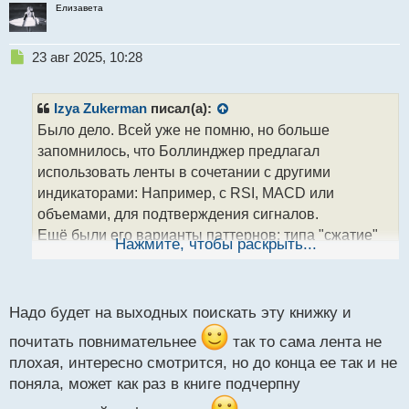
Елизавета
Н
23 авг 2025, 10:28
е
п
р
Izya Zukerman
писал(а):
о
Было дело. Всей уже не помню, но больше
ч
запомнилось, что Боллинджер предлагал
и
т
использовать ленты в сочетании с другими
а
индикаторами: Например, с RSI, MACD или
н
объемами, для подтверждения сигналов.
н
Ещё были его варианты паттернов: типа "сжатие"
ы
Нажмите, чтобы раскрыть...
й
(сужение лент) которое часто предшествует
п
сильному движению, а выход цены за ленты может
о
указывать на перекупленность/перепроданность.
с
Надо будет на выходных поискать эту книжку и
Насчет волн это интересно и звучит как
т
продвинутая. Ленты скорее помогают определить
почитать повнимательнее
так то сама лента не
общую структуру движения цены, а не строить
плохая, интересно смотрится, но до конца ее так и не
точные волновые прогнозы. В любом случае,
поняла, может как раз в книге подчерпну
можете изучить и проверить такую стратегию, если