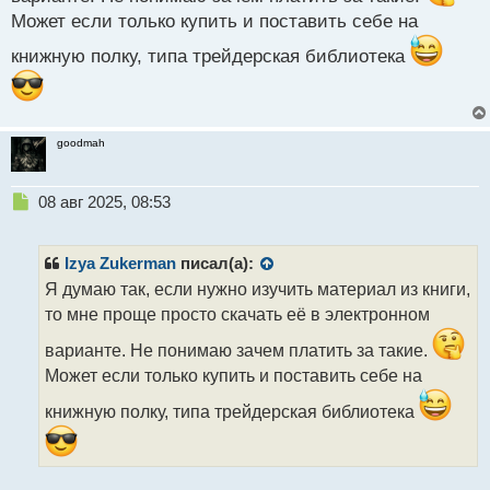
с
Может если только купить и поставить себе на
т
книжную полку, типа трейдерская библиотека
goodmah
Н
08 авг 2025, 08:53
е
п
р
Izya Zukerman
писал(а):
о
Я думаю так, если нужно изучить материал из книги,
ч
то мне проще просто скачать её в электронном
и
т
варианте. Не понимаю зачем платить за такие.
а
Может если только купить и поставить себе на
н
н
книжную полку, типа трейдерская библиотека
ы
й
п
о