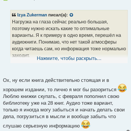
е
п
р
Izya Zukerman
писал(а):
о
Нагрузка на глаза сейчас реально большая,
ч
поэтому нужно искать какие то оптимальные
и
т
варианты. Я к примеру в одно время, перешёл на
а
аудиокниги. Понимаю, что нет такой атмосферы
н
когда читаешь сам, но информация тоже нормально
н
заходит.
ы
Нажмите, чтобы раскрыть...
й
По поводу книги Боллинджера, где то видел в
п
бумажном варианте, по она стоила больше 2К
о
рублей, поэтому передумал покупать. Проще
с
Ох, ну если книга действительно стоящая и в
т
прослушать.
хорошем издании, то лично я мог бы разориться
Люблю книжки скупать, с февраля пополнил свою
библиотеку уже на 28 книг. Аудио тоже вариант,
только я иногда могу забыться и начать делать свои
дела, погрузиться в мысли и вообще забыть что
слушаю серьезную информацию