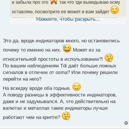
а
и забыла про это
так что тди выкидываю осму
н
оставляю, посмотрите ее может и вам зайдет
н
ы
правда не знаю, как себя ведет на крипте, но вот
Нажмите, чтобы раскрыть...
й
п
валюты и метал хорошо показывает
о
с
Это да, вроде индикаторов много, но остановились
т
почему то именно на них.
Может из за
относительной простоты в использовании?!
По вашим наблюдениям Tdi даёт больше ложных
сигналов в отличии от osma? Или почему решили
перейти на него?
На вскидку вроде оба годные.
А поводу разницы в эффективности индикаторов,
даже и не задумывался. А, что действительно на
валютах и металлах такие индикаторы лучше
работают чем на крипте?