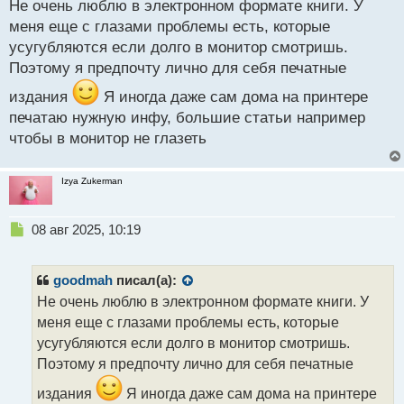
с
Не очень люблю в электронном формате книги. У
т
меня еще с глазами проблемы есть, которые
усугубляются если долго в монитор смотришь.
Поэтому я предпочту лично для себя печатные
издания
Я иногда даже сам дома на принтере
печатаю нужную инфу, большие статьи например
чтобы в монитор не глазеть
Izya Zukerman
Н
08 авг 2025, 10:19
е
п
р
goodmah
писал(а):
о
Не очень люблю в электронном формате книги. У
ч
меня еще с глазами проблемы есть, которые
и
т
усугубляются если долго в монитор смотришь.
а
Поэтому я предпочту лично для себя печатные
н
н
издания
Я иногда даже сам дома на принтере