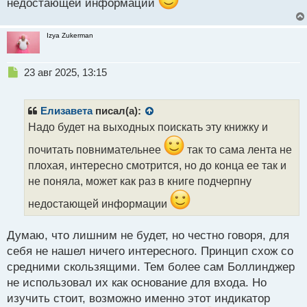
недостающей информации
есть интерес.
Izya Zukerman
Н
23 авг 2025, 13:15
е
п
р
Елизавета
писал(а):
о
Надо будет на выходных поискать эту книжку и
ч
и
почитать повнимательнее
так то сама лента не
т
плохая, интересно смотрится, но до конца ее так и
а
не поняла, может как раз в книге подчерпну
н
н
недостающей информации
ы
й
п
Думаю, что лишним не будет, но честно говоря, для
о
себя не нашел ничего интересного. Принцип схож со
с
средними скользящими. Тем более сам Боллинджер
т
не использовал их как основание для входа. Но
изучить стоит, возможно именно этот индикатор