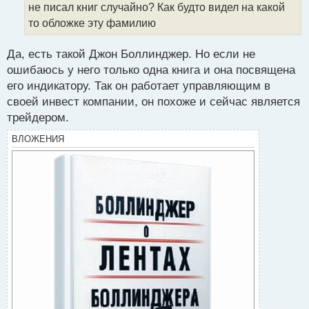
не писал книг случайно? Как будто видел на какой
и
т
то обложке эту фамилию
а
н
Да, есть такой Джон Боллинджер. Но если не
н
ошибаюсь у него только одна книга и она посвящена
ы
й
его индикатору. Так он работает управляющим в
п
своей инвест компании, он похоже и сейчас является
о
трейдером.
с
т
ВЛОЖЕНИЯ