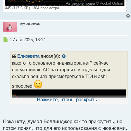
445 (117.6 КБ) 1304 просмотра
Izya Zukerman
Н
27 авг 2025, 13:14
е
п
р
Елизавета
писал(а):
о
какого то основного индикатора нет? сейчас
ч
посматриваю АО на старших, и отдельно для
и
т
скальпа решила присмотреться к TDI и ashi
а
smoothed
н
н
ы
Нажмите, чтобы раскрыть...
й
п
о
с
Пока нету, думал Боллинджер как то прикрутить, но
т
потом понял, что для его использования с нюансами,