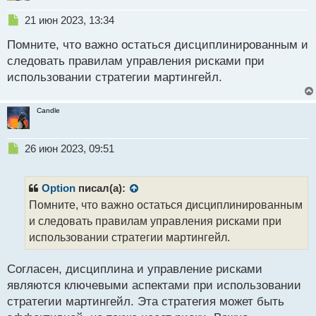
Н
21 июн 2023, 13:34
е
Помните, что важно остаться дисциплинированным и
п
р
следовать правилам управления рисками при
о
использовании стратегии мартингейл.
ч
и
т
Candle
а
н
н
Н
26 июн 2023, 09:51
ы
е
й
п
п
р
Option
писал(а):
о
о
Помните, что важно остаться дисциплинированным
с
ч
и следовать правилам управления рисками при
т
и
т
использовании стратегии мартингейл.
а
н
Согласен, дисциплина и управление рисками
н
являются ключевыми аспектами при использовании
ы
й
стратегии мартингейл. Эта стратегия может быть
п