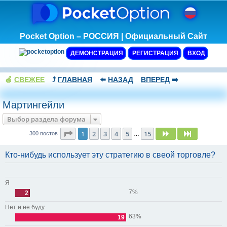
Pocket Option – РОССИЯ | Официальный Сайт
ДЕМОНСТРАЦИЯ
РЕГИСТРАЦИЯ
ВХОД
🍏
СВЕЖЕЕ
⤴️
ГЛАВНАЯ
⬅️
НАЗАД
ВПЕРЕД
➡️
Мартингейли
Выбор раздела форума
Страница
1
из
15
1
2
3
4
5
15
След.
След.
300 постов
…
Кто-нибудь использует эту стратегию в свеой торговле?
Я
7%
2
Нет и не буду
63%
19