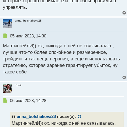
которые хорошо понимаете и способны правильно
управлять.
anna_bolshakova28
Н
05 июл 2023, 14:30
е
МартингейлИ)) ох, никогда с ней не связывалась,
п
р
лучше что-то более спокойное и размеренное,
о
трейдинг и так вещь нервная, а еще и использовать
ч
стратегию, которая заранее гарантирует убыток, ну
и
т
такое себе
а
н
Konii
н
ы
й
Н
06 июл 2023, 14:28
п
е
о
п
с
р
anna_bolshakova28
писал(а):
т
о
МартингейлИ)) ох, никогда с ней не связывалась,
ч