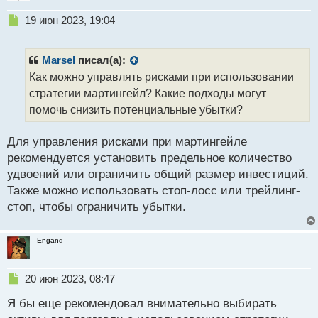
н
н
Н
19 июн 2023, 19:04
ы
е
й
п
п
р
Marsel
писал(а):
о
о
Как можно управлять рисками при использовании
с
ч
стратегии мартингейл? Какие подходы могут
т
и
т
помочь снизить потенциальные убытки?
а
н
Для управления рисками при мартингейле
н
рекомендуется установить предельное количество
ы
й
удвоений или ограничить общий размер инвестиций.
п
Также можно использовать стоп-лосс или трейлинг-
о
стоп, чтобы ограничить убытки.
с
т
Engand
Н
20 июн 2023, 08:47
е
Я бы еще рекомендовал внимательно выбирать
п
р