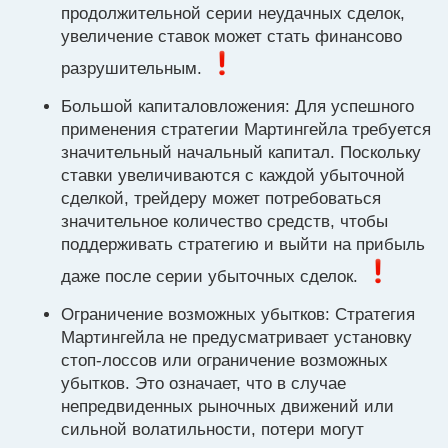
н
продолжительной серии неудачных сделок,
ы
увеличение ставок может стать финансово
й
п
разрушительным.
о
с
Большой капиталовложения: Для успешного
т
применения стратегии Мартингейла требуется
значительный начальный капитал. Поскольку
ставки увеличиваются с каждой убыточной
сделкой, трейдеру может потребоваться
значительное количество средств, чтобы
поддерживать стратегию и выйти на прибыль
даже после серии убыточных сделок.
Ограничение возможных убытков: Стратегия
Мартингейла не предусматривает установку
стоп-лоссов или ограничение возможных
убытков. Это означает, что в случае
непредвиденных рыночных движений или
сильной волатильности, потери могут