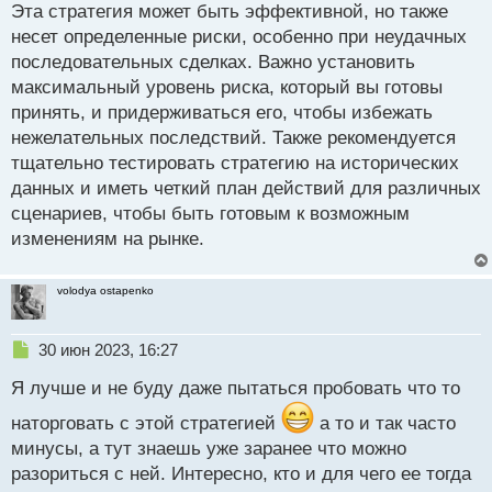
п
Эта стратегия может быть эффективной, но также
о
несет определенные риски, особенно при неудачных
с
последовательных сделках. Важно установить
т
максимальный уровень риска, который вы готовы
принять, и придерживаться его, чтобы избежать
нежелательных последствий. Также рекомендуется
тщательно тестировать стратегию на исторических
данных и иметь четкий план действий для различных
сценариев, чтобы быть готовым к возможным
изменениям на рынке.
volodya ostapenko
Н
30 июн 2023, 16:27
е
Я лучше и не буду даже пытаться пробовать что то
п
р
наторговать с этой стратегией
а то и так часто
о
минусы, а тут знаешь уже заранее что можно
ч
и
разориться с ней. Интересно, кто и для чего ее тогда
т