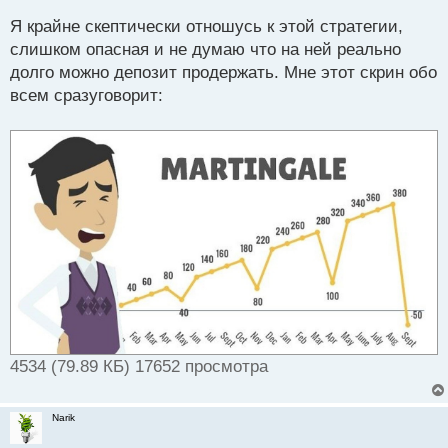
е
Я крайне скептически отношусь к этой стратегии,
п
р
слишком опасная и не думаю что на ней реально
о
долго можно депозит продержать. Мне этот скрин обо
ч
всем сразуговорит:
и
т
а
н
н
ы
й
п
о
с
т
4534 (79.89 КБ) 17652 просмотра
Narik