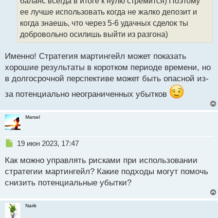
т
баланс всегда в итоге к нулю стремится) Поэтому
а
ее лучше использовать когда не жалко депозит и
н
когда знаешь, что через 5-6 удачных сделок ты
н
добровольно осилишь выйти из разгона)
ы
й
п
Именно! Стратегия мартингейл может показать
о
хорошие результаты в коротком периоде времени, но
с
в долгосрочной перспективе может быть опасной из-
т
за потенциально неограниченных убытков
Marsel
Н
19 июн 2023, 17:47
е
Как можно управлять рисками при использовании
п
р
стратегии мартингейл? Какие подходы могут помочь
о
снизить потенциальные убытки?
ч
и
т
Narik
а