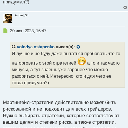
придумал?)
а
н
н
Andrei_34
ы
й
п
Н
30 июн 2023, 16:47
о
е
с
п
т
р
volodya ostapenko
писал(а):
о
Я лучше и не буду даже пытаться пробовать что то
ч
и
наторговать с этой стратегией
а то и так часто
т
минусы, а тут знаешь уже заранее что можно
а
разориться с ней. Интересно, кто и для чего ее
н
н
тогда придумал?)
ы
й
п
Мартингейл-стратегия действительно может быть
о
с
рискованной и не подходит для всех трейдеров.
т
Нужно выбирать стратегии, которые соответствуют
вашим целям и степени риска, а также стратегии,