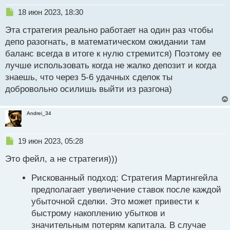
Н
18 июн 2023, 18:30
е
Эта стратегия реально работает на один раз чтобы
п
р
депо разогнать, в математическом ожидании там
о
баланс всегда в итоге к нулю стремится) Поэтому ее
ч
лучше использовать когда не жалко депозит и когда
и
т
знаешь, что через 5-6 удачных сделок ты
а
добровольно осилишь выйти из разгона)
н
н
ы
Andrei_34
й
п
Н
о
19 июн 2023, 05:28
е
с
Это фейл, а не стратегия)))
п
т
р
Рискованный подход: Стратегия Мартингейла
о
ч
предполагает увеличение ставок после каждой
и
убыточной сделки. Это может привести к
т
быстрому накоплению убытков и
а
н
значительным потерям капитала. В случае