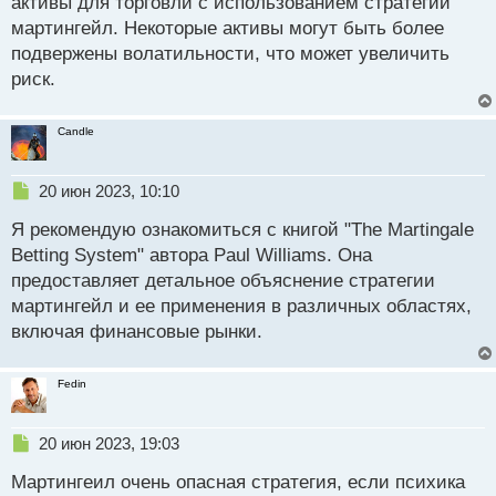
активы для торговли с использованием стратегии
о
мартингейл. Некоторые активы могут быть более
ч
подвержены волатильности, что может увеличить
и
т
риск.
а
н
Candle
н
ы
й
Н
20 июн 2023, 10:10
п
е
о
Я рекомендую ознакомиться с книгой "The Martingale
п
с
р
Betting System" автора Paul Williams. Она
т
о
предоставляет детальное объяснение стратегии
ч
мартингейл и ее применения в различных областях,
и
т
включая финансовые рынки.
а
н
Fedin
н
ы
й
Н
20 июн 2023, 19:03
п
е
о
Мартингеил очень опасная стратегия, если психика
п
с