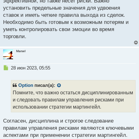
эффективной, но также несет риски. Важно
о
установить предельные значения для удвоения
с
ставок и иметь четкие правила выхода из сделок.
т
Необходимо быть готовым к возможным потерям и
уметь контролировать свои эмоции во время
торговли.
Marsel
Н
28 июн 2023, 05:55
е
п
р
Option
писал(а):
о
Помните, что важно остаться дисциплинированным
ч
и следовать правилам управления рисками при
и
т
использовании стратегии мартингейл.
а
н
Согласен, дисциплина и строгое следование
н
правилам управления рисками являются ключевыми
ы
й
аспектами при применении стратегии мартингейл.