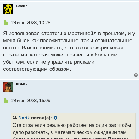
т
Danger
а
н
н
Н
19 июн 2023, 13:28
ы
е
й
Я использовал стратегию мартингейл в прошлом, и у
п
п
р
меня были как положительные, так и отрицательные
о
о
опыты. Важно понимать, что это высокорисковая
с
ч
стратегия, которая может привести к большим
т
и
т
убыткам, если не управлять рисками
а
соответствующим образом.
н
н
ы
Engand
й
п
Н
о
19 июн 2023, 15:09
е
с
п
т
р
Narik
писал(а):
о
Эта стратегия реально работает на один раз чтобы
ч
депо разогнать, в математическом ожидании там
и