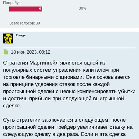
Попробую
30%
9
Всего голосов:
30
Danger
Н
18 июн 2023, 09:12
е
Стратегия Мартингейл является одной из
п
р
популярных систем управления капиталом при
о
торговле бинарными опционами. Она основывается
ч
на принципе удвоения ставок после каждой
и
т
проигрышной сделки с целью компенсировать убытки
а
и достичь прибыли при следующей выигрышной
н
сделке.
н
ы
й
Суть стратегии заключается в следующем: после
п
проигрышной сделки трейдер увеличивает ставку на
о
следующую сделку в два раза. Если и эта сделка
с