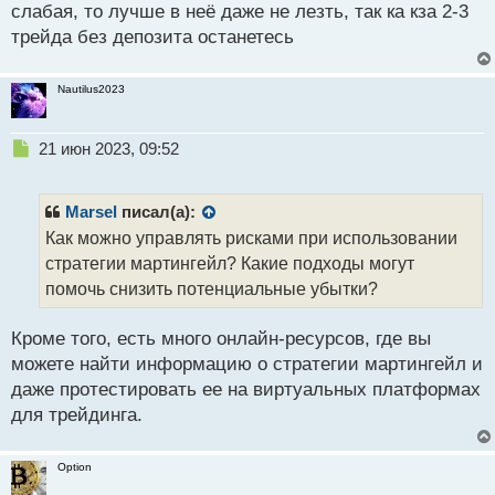
р
слабая, то лучше в неё даже не лезть, так ка кза 2-3
т
о
трейда без депозита останетесь
ч
и
т
Nautilus2023
а
н
н
Н
21 июн 2023, 09:52
ы
е
й
п
п
р
Marsel
писал(а):
о
о
Как можно управлять рисками при использовании
с
ч
стратегии мартингейл? Какие подходы могут
т
и
т
помочь снизить потенциальные убытки?
а
н
Кроме того, есть много онлайн-ресурсов, где вы
н
можете найти информацию о стратегии мартингейл и
ы
й
даже протестировать ее на виртуальных платформах
п
для трейдинга.
о
с
т
Option