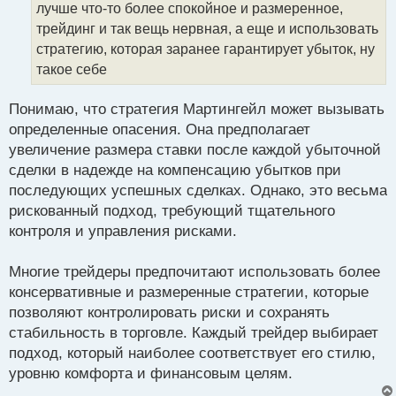
лучше что-то более спокойное и размеренное,
и
т
трейдинг и так вещь нервная, а еще и использовать
а
стратегию, которая заранее гарантирует убыток, ну
н
такое себе
н
ы
й
Понимаю, что стратегия Мартингейл может вызывать
п
определенные опасения. Она предполагает
о
увеличение размера ставки после каждой убыточной
с
сделки в надежде на компенсацию убытков при
т
последующих успешных сделках. Однако, это весьма
рискованный подход, требующий тщательного
контроля и управления рисками.
Многие трейдеры предпочитают использовать более
консервативные и размеренные стратегии, которые
позволяют контролировать риски и сохранять
стабильность в торговле. Каждый трейдер выбирает
подход, который наиболее соответствует его стилю,
уровню комфорта и финансовым целям.