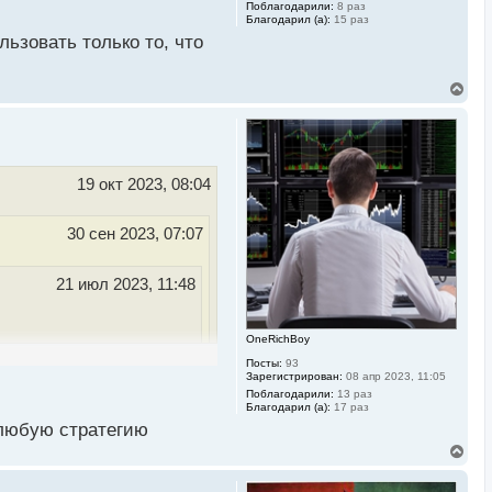
Поблагодарили:
8 раз
Благодарил (а):
15 раз
ьзовать только то, что
 же расти в чем-то,
В
е
р
е дело
н
у
т
ь
19 окт 2023, 08:04
с
я
к
30 сен 2023, 07:07
н
а
ч
21 июл 2023, 11:48
а
л
у
OneRichBoy
о для чайников
Посты:
93
Зарегистрирован:
08 апр 2023, 11:05
Поблагодарили:
13 раз
 каждую стратегию может
Благодарил (а):
17 раз
 любую стратегию
сали, что новичек
В
тегии. Не стоит все это
е
р