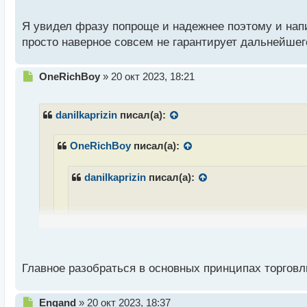
о
с
Я увидел фразу попроще и надежнее поэтому и напис
Может для расширения кругозора, нового опыта 
т
просто наверное совсем не гарантирует дальнейшег
если не браться за более трудные задачи
Дело не в зоне комфорта. Поверь, я очень часто из
Н
OneRichBoy
»
20 окт 2023, 18:21
е
п
р
danilkaprizin
писал(а):
о
ч
OneRichBoy
писал(а):
и
т
а
danilkaprizin
писал(а):
н
н
ы
й
Наудивление нет, впринципе все понятно и бо
п
о
Мне прям слух все время режет вот это "стратег
с
Главное разобраться в основных принципах торговл
использовать кто угодно, главное изучить всю т
т
использует мега-продвинутую систему для торго
Н
делить
Engand
»
20 окт 2023, 18:37