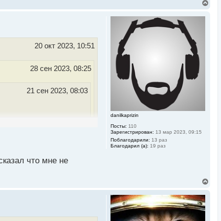
В
е
р
н
у
т
ь
20 окт 2023, 10:51
с
я
к
28 сен 2023, 08:25
н
а
ч
21 сен 2023, 08:03
а
л
у
danilkaprizin
Как же расти в чем-то,
Посты:
110
Зарегистрирован:
13 мар 2023, 09:15
Поблагодарили:
13 раз
Благодарил (а):
19 раз
 все дело
сказал что мне не
овать только то, что
В
е
р
н
у
т