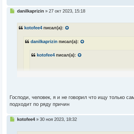
т
Н
danilkaprizin
»
27 окт 2023, 15:18
е
п
р
kotofee4
писал(а):
о
ч
danilkaprizin
писал(а):
и
т
а
kotofee4
писал(а):
н
н
ы
й
Может для расширения кругозора, нового опы
п
если не браться за более трудные задачи
о
с
Дело не в зоне комфорта. Поверь, я очень часто
т
Господи, человек, я и не говорил что ищу только са
подходит по ряду причин
Я увидел фразу попроще и надежнее поэтому и напи
просто наверное совсем не гарантирует дальнейш
Н
kotofee4
»
30 ноя 2023, 18:32
е
п