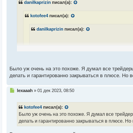
р
danilkaprizin
писал(а):
о
ч
kotofee4
писал(а):
и
т
а
danilkaprizin
писал(а):
н
н
ы
й
Дело не в зоне комфорта. Поверь, я очень час
п
о
Я увидел фразу попроще и надежнее поэтому и н
с
Было уж очень на это похоже. Я думал все трейдер
просто наверное совсем не гарантирует дальне
т
делать и гарантированно закрываться в плюсе. Но в
Господи, человек, я и не говорил что ищу только с
Н
lexaaah
»
01 дек 2023, 08:50
по ряду причин
е
п
р
kotofee4
писал(а):
о
Было уж очень на это похоже. Я думал все трейде
ч
делать и гарантированно закрываться в плюсе. Но 
и
т
а