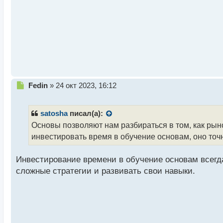
а
н
н
ы
й
п
о
с
т
Н
Fedin
»
24 окт 2023, 16:12
е
п
р
satosha
писал(а):
о
Основы позволяют нам разбираться в том, как рын
ч
инвестировать время в обучение основам, оно точ
и
т
а
Инвестирование времени в обучение основам всегд
н
сложные стратегии и развивать свои навыки.
н
ы
й
п
о
с