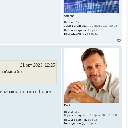
а
л
у
satosha
Посты:
132
Зарегистрирован:
10 июн 2023, 10:08
Поблагодарили:
17 раз
Благодарил (а):
33 раза
В
е
р
н
у
т
ь
21 окт 2023, 12:25
с
е забывайте
я
к
н
а
ч
м можно строить более
а
л
у
Fedin
Посты:
190
Зарегистрирован:
12 фев 2023, 18:20
Поблагодарили:
19 раз
Благодарил (а):
27 раз