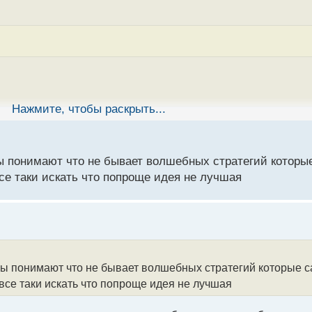
Нажмите, чтобы раскрыть...
то из нее выхожу) Эта стратегия не особо мне подходит. Во
аписал. Не всегда все дается проще и вариант всегда испол
ы понимают что не бывает волшебных стратегий которые
йшего успеха
се таки искать что попроще идея не лучшая
амое легкое и простое, где ты вообще увидел такое
я ска
ры понимают что не бывает волшебных стратегий которые са
все таки искать что попроще идея не лучшая