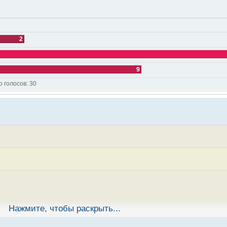
2
9
о голосов:
30
Нажмите, чтобы раскрыть...
 надо пока (а может и вообще) ее трогать. Может в будущем