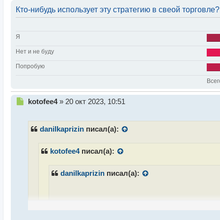
Кто-нибудь использует эту стратегию в свеой торговле?
Я
Нет и не буду
Попробую
Всег
Н
kotofee4
»
20 окт 2023, 10:51
е
п
р
danilkaprizin
писал(а):
о
ч
kotofee4
писал(а):
и
т
а
danilkaprizin
писал(а):
н
н
ы
й
Тогда буду считать это подтверждением что не
п
лучше что попроще и надежнее