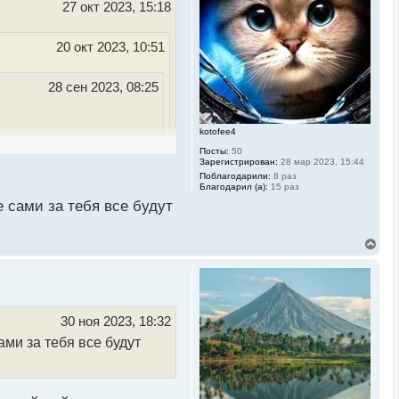
ь
27 окт 2023, 15:18
с
я
к
20 окт 2023, 10:51
н
а
ч
28 сен 2023, 08:25
а
л
у
kotofee4
т и все дело
Посты:
50
Зарегистрирован:
28 мар 2023, 15:44
Поблагодарили:
8 раз
ьзовать только то, что
Благодарил (а):
15 раз
 сами за тебя все будут
В
е
зал что мне не подходит
р
н
у
т
ь
30 ноя 2023, 18:32
с
ми за тебя все будут
я
к
н
а
ч