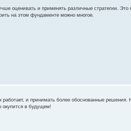
учше оценивать и применять различные стратегии. Это п
о ведь неоспоримый факт, что есть стратегии более понятн
роить на этом фундаменте можно многое.
алее.. я и по себе могу сказать, что есть стратегии которые
к работает, и принимать более обоснованные решения. 
о окупится в будущем!