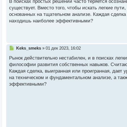
В поисках простых решений часто теряется осознан
н
существует. Вместо того, чтобы искать легкие пути
н
основанных на тщательном анализе. Каждая сделка 
ы
й
находишь наиболее эффективными?
п
о
с
т
Н
Keks_smeks
»
01 дек 2023, 16:02
е
Рынок действительно нестабилен, и в поисках легк
п
р
философии развития собственных навыков. Считаю,
о
Каждая сделка, выигранная или проигранная, дает 
ч
на техническом и фундаментальном анализе, а так
и
т
эффективными?
а
н
н
ы
й
п
о
с