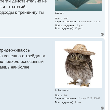
атегий действительно не
а
л
 и стратегий,
у
одходы к трейдингу ты
lexaaah
Посты:
190
Зарегистрирован:
13 июн 2023, 14:08
Поблагодарили:
19 раз
Благодарил (а):
15 раз
В
е
р
н
у
е придерживаюсь
т
ь
а успешного трейдинга.
с
аю подход, основанный
я
к
таешь наиболее
н
а
ч
а
л
у
Keks_smeks
Посты:
26
Зарегистрирован:
14 фев 2023, 15:08
Благодарил (а):
9 раз
В