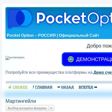
Pocket Option – РОССИЯ | Официальный Сайт
Добро пож
ДЕМОНСТРАЦ
Попробуйте все преимущества платформы на
Демо сче
🍏
СВЕЖЕЕ
⤴️
ГЛАВНАЯ
⬅️
НАЗАД
ВПЕРЕД
➡️
Мартингейли
Выбор раздела форума