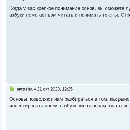
е
Когда у вас крепкое понимание основ, вы сможете л
п
Да, понятно что каждый подбирает все под себя, н
р
азбуки помогает вам читать и понимать тексты. Ст
Без сотни индикаторов, с понятными входами и так д
о
ч
есть которые до сих пор непонятны
и
т
а
н
н
ы
й
п
о
с
т
Н
satosha
»
21 окт 2023, 12:25
е
Основы позволяют нам разбираться в том, как рыно
п
р
инвестировать время в обучение основам, оно точн
о
ч
и
т