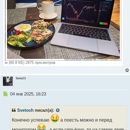
м (60.8 КБ) 2875 просмотров
Stels23
Н
04 янв 2025, 16:23
е
п
р
Svetoch
писал(а):
о
ч
Конечно успеваю
а поесть можно и перед
и
монитором
, а если серьёзно, то на самом деле