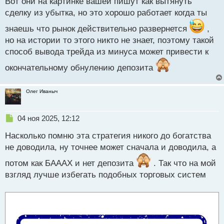
Вот они на картинке вашей пишут как вытянуть
т
сделку из убытка, но это хорошо работает когда ты
знаешь что рынок действительно развернется
,
но на истории то этого никто не знает, поэтому такой
способ вывода трейда из минуса может привести к
окончательному обнулению депозита
Олег Иваныч
Н
04 ноя 2025, 12:12
е
Насколько помню эта стратегия никого до богатства
п
р
не доводила, ну точнее может сначала и доводила, а
о
потом как БАААХ и нет депозита
ч
. Так что на мой
и
взгляд лучше избегать подобных торговых систем
т
а
н
н
ы