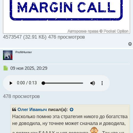
й
п
о
с
т
4573547 (32.91 КБ) 476 просмотров
ProfitHunter
Н
09 ноя 2025, 20:29
е
п
р
о
ч
478 просмотров
и
т
Олег Иваныч
писал(а):
а
н
Насколько помню эта стратегия никого до богатства
н
не доводила, ну точнее может сначала и доводила,
ы
й