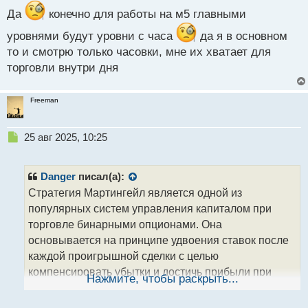
н
Да
конечно для работы на м5 главными
н
ы
уровнями будут уровни с часа
да я в основном
й
то и смотрю только часовки, мне их хватает для
п
торговли внутри дня
о
с
т
Freeman
Н
25 авг 2025, 10:25
е
п
р
Danger
писал(а):
о
Стратегия Мартингейл является одной из
ч
популярных систем управления капиталом при
и
т
торговле бинарными опционами. Она
а
основывается на принципе удвоения ставок после
н
каждой проигрышной сделки с целью
н
компенсировать убытки и достичь прибыли при
ы
Нажмите, чтобы раскрыть...
й
следующей выигрышной сделке.
п