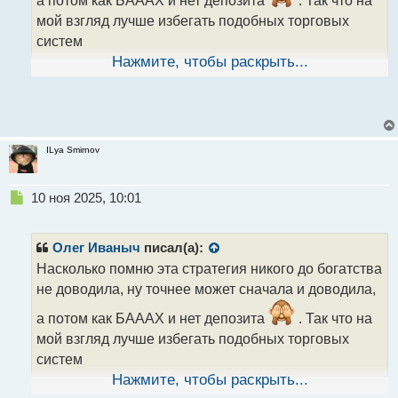
а потом как БАААХ и нет депозита
. Так что на
п
мой взгляд лучше избегать подобных торговых
о
систем
с
т
Нажмите, чтобы раскрыть...
ILya Smirnov
Н
10 ноя 2025, 10:01
е
п
р
Олег Иваныч
писал(а):
о
Насколько помню эта стратегия никого до богатства
ч
не доводила, ну точнее может сначала и доводила,
и
т
а потом как БАААХ и нет депозита
. Так что на
а
мой взгляд лучше избегать подобных торговых
н
н
систем
ы
Нажмите, чтобы раскрыть...
й