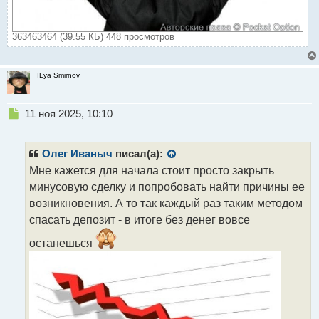
363463464 (39.55 КБ) 448 просмотров
ILya Smirnov
Н
11 ноя 2025, 10:10
е
п
р
Олег Иваныч
писал(а):
о
Мне кажется для начала стоит просто закрыть
ч
минусовую сделку и попробовать найти причины ее
и
т
возникновения. А то так каждый раз таким методом
а
спасать депозит - в итоге без денег вовсе
н
н
останешься
ы
й
п
о
с
т