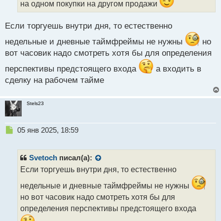
на одном покупки на другом продажи
н
ы
Если торгуешь внутри дня, то естественно
й
п
недельные и дневные таймфреймы не нужны
но
о
вот часовик надо смотреть хотя бы для определения
с
т
перспективы предстоящего входа
а входить в
сделку на рабочем тайме
Stels23
Н
05 янв 2025, 18:59
е
п
р
Svetoch
писал(а):
о
Если торгуешь внутри дня, то естественно
ч
и
недельные и дневные таймфреймы не нужны
т
но вот часовик надо смотреть хотя бы для
а
определения перспективы предстоящего входа
н
н