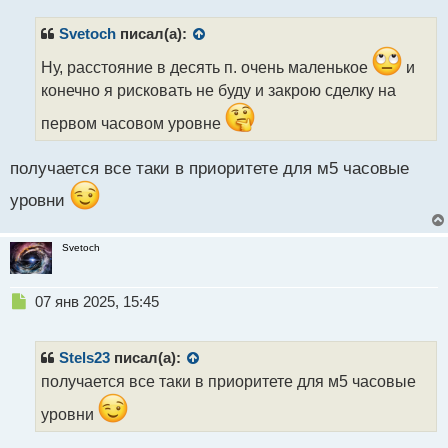
п
р
Svetoch
писал(а):
о
ч
Ну, расстояние в десять п. очень маленькое
и
и
конечно я рисковать не буду и закрою сделку на
т
а
первом часовом уровне
н
н
получается все таки в приоритете для м5 часовые
ы
й
уровни
п
о
с
Svetoch
т
Н
07 янв 2025, 15:45
е
п
р
Stels23
писал(а):
о
получается все таки в приоритете для м5 часовые
ч
и
уровни
т
а