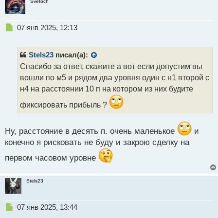
Svetoch
Н
07 янв 2025, 12:13
е
п
р
Stels23
писал(а):
о
Спасибо за ответ, скажите а вот если допустим вы
ч
вошли по м5 и рядом два уровня один с н1 второй с
и
т
н4 на расстоянии 10 п на котором из них будите
а
фиксировать прибыль ?
н
н
ы
Ну, расстояние в десять п. очень маленькое
и
й
п
конечно я рисковать не буду и закрою сделку на
о
первом часовом уровне
с
т
Stels23
Н
07 янв 2025, 13:44
е