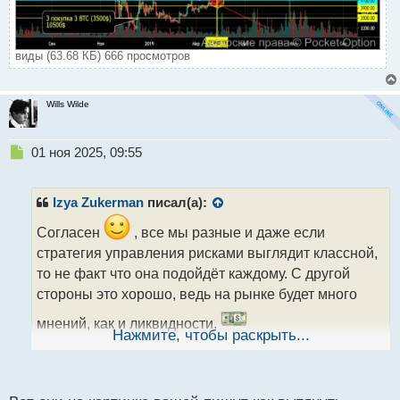
виды (63.68 КБ) 666 просмотров
Wills Wilde
Н
01 ноя 2025, 09:55
е
п
р
Izya Zukerman
писал(а):
о
ч
Согласен
, все мы разные и даже если
и
стратегия управления рисками выглядит классной,
т
то не факт что она подойдёт каждому. С другой
а
стороны это хорошо, ведь на рынке будет много
н
н
мнений, как и ликвидности.
ы
Нажмите, чтобы раскрыть...
А вы какой метод обычно используете? Мартингейл
й
п
или позиционное управление рисками?
о
с