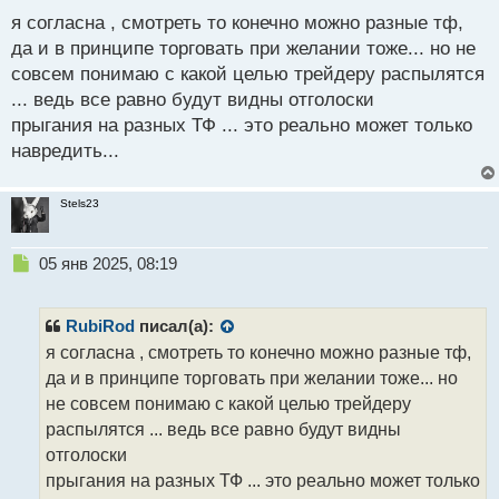
ы
я согласна , смотреть то конечно можно разные тф,
й
п
да и в принципе торговать при желании тоже... но не
о
совсем понимаю с какой целью трейдеру распылятся
с
... ведь все равно будут видны отголоски
т
прыгания на разных ТФ ... это реально может только
навредить...
Stels23
Н
05 янв 2025, 08:19
е
п
р
RubiRod
писал(а):
о
я согласна , смотреть то конечно можно разные тф,
ч
да и в принципе торговать при желании тоже... но
и
т
не совсем понимаю с какой целью трейдеру
а
распылятся ... ведь все равно будут видны
н
отголоски
н
прыгания на разных ТФ ... это реально может только
ы