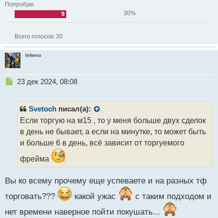
Попробую
30%
9
Всего голосов:
30
Inferno
Н
23 дек 2024, 08:08
е
п
р
Svetoch
писал(а):
о
Если торгую на м15 , то у меня больше двух сделок
ч
в день не бывает, а если на минутке, то может быть
и
т
и больше 6 в день, всё зависит от торгуемого
а
фрейма
н
н
ы
Вы ко всему прочему еще успеваете и на разных тф
й
п
торговать???
какой ужас
с таким подходом и
о
нет времени наверное пойти покушать...
с