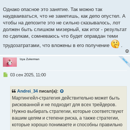
о
Суть стратегии заключается в следующем: после
с
Однако опасное это занятие. Так можно так
проигрышной сделки трейдер увеличивает ставку
т
наудваиваться, что не заметишь, как депо опустел. А
на следующую сделку в два раза. Если и эта сделка
чтобы на депозите это не сильно сказывалось, лот
оказывается проигрышной, ставка удваивается
должен быть слишком мизерный, как итог - результат
снова. Такой процесс продолжается до тех пор,
по сделкам, сомневаюсь что будет оправдан теми
пока не будет выиграна сделка, после чего трейдер
возвращается к исходной ставке.
трудозатратами, что вложены в его получение
.
Преимуществом стратегии Мартингейл является
Izya Zukerman
возможность быстро восстановить убытки после
нескольких проигрышей. Однако она также несет
Н
03 сен 2025, 11:00
высокий риск увеличения убытков, особенно в
е
случае длительной серии проигрышей или
п
р
ограниченного бюджета.
Andrei_34
писал(а):
о
Мартингейл-стратегия действительно может быть
ч
рискованной и не подходит для всех трейдеров.
Важно осознавать, что стратегия Мартингейл
и
т
Нужно выбирать стратегии, которые соответствуют
требует тщательного контроля риска, правильного
а
вашим целям и степени риска, а также стратегии,
расчета ставок и достаточного бюджета, чтобы
н
которые хорошо понимаете и способны правильно
выдержать потенциальные убытки. Рекомендуется
н