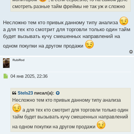
т
а
смотреть разные тайм фреймы не так уж и сложно
н
н
ы
Несложно тем кто привык данному типу анализа
й
а для тех кто смотрит для торговли только один тайм
п
будет вызывать кучу смешенных направлений на
о
с
одном покупки на другом продажи
т
RubiRod
Н
04 янв 2025, 22:36
е
п
р
Stels23
писал(а):
о
Несложно тем кто привык данному типу анализа
ч
и
а для тех кто смотрит для торговли только один
т
тайм будет вызывать кучу смешенных направлений
а
н
на одном покупки на другом продажи
н