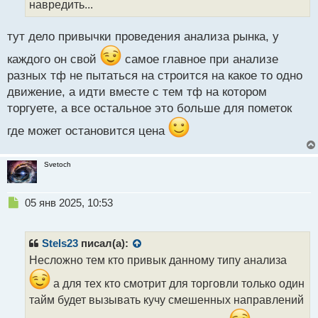
й
навредить...
п
о
тут дело привычки проведения анализа рынка, у
с
т
каждого он свой
самое главное при анализе
разных тф не пытаться на строится на какое то одно
движение, а идти вместе с тем тф на котором
торгуете, а все остальное это больше для пометок
где может остановится цена
Svetoch
Н
05 янв 2025, 10:53
е
п
р
Stels23
писал(а):
о
Несложно тем кто привык данному типу анализа
ч
и
а для тех кто смотрит для торговли только один
т
тайм будет вызывать кучу смешенных направлений
а
н