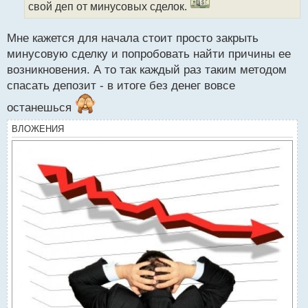
свой деп от минусовых сделок.
ы
й
п
Мне кажется для начала стоит просто закрыть
о
минусовую сделку и попробовать найти причины ее
с
возникновения. А то так каждый раз таким методом
т
спасать депозит - в итоге без денег вовсе
останешься
ВЛОЖЕНИЯ