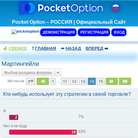
Pocket Option – РОССИЯ | Официальный Сайт
ДЕМОНСТРАЦИЯ
РЕГИСТРАЦИЯ
ВХОД
🍏
СВЕЖЕЕ
⤴️
ГЛАВНАЯ
⬅️
НАЗАД
ВПЕРЕД
➡️
Мартингейли
Выбор раздела форума
Страница
14
из
15
1
11
12
13
14
15
Пред.
След.
След
300 постов
…
Кто-нибудь использует эту стратегию в свеой торговле?
Я
7%
2
Нет и не буду
63%
19