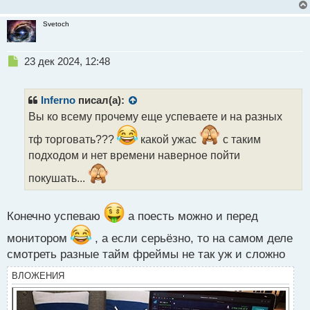
т
Svetoch
Н
23 дек 2024, 12:48
е
п
р
Inferno
писал(а):
о
Вы ко всему прочему еще успеваете и на разных
ч
и
тф торговать???
какой ужас
с таким
т
подходом и нет времени наверное пойти
а
н
покушать...
н
ы
й
Конечно успеваю
а поесть можно и перед
п
о
монитором
, а если серьёзно, то на самом деле
с
смотреть разные тайм фреймы не так уж и сложно
т
ВЛОЖЕНИЯ