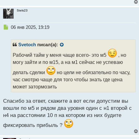
т
Stels23
Н
06 янв 2025, 19:19
е
п
р
Svetoch
писал(а):
о
ч
Рабочий тайм у меня чаще всего- это м5
, но
и
могу зайти и по м15, а на м1 сейчас не успеваю
т
а
делать сделки
но цели не обязательно по часу,
н
час смотрю чаще для того чтобы знать где цена
н
может затормозить
ы
й
п
Спасибо за ответ, скажите а вот если допустим вы
о
вошли по м5 и рядом два уровня один с н1 второй с
с
н4 на расстоянии 10 п на котором из них будите
т
фиксировать прибыль ?