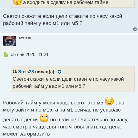
а входить в сделку на рабочем тайме
ы
й
п
Светоч скажите если цели ставите по часу какой
о
рабочий тайм у вас м1 или м5 ?
с
т
Svetoch
Н
06 янв 2025, 11:21
е
п
р
Stels23
писал(а):
о
Светоч скажите если цели ставите по часу какой
ч
рабочий тайм у вас м1 или м5 ?
и
т
а
Рабочий тайм у меня чаще всего- это м5
, но
н
н
могу зайти и по м15, а на м1 сейчас не успеваю
ы
делать сделки
но цели не обязательно по часу,
й
п
час смотрю чаще для того чтобы знать где цена
о
может затормозить
с