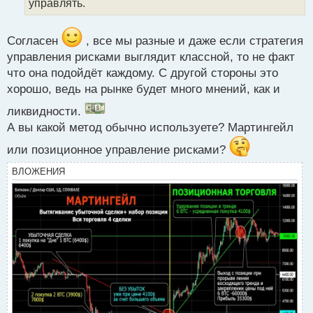
управлять.
использовать эту стратегию с осторожностью и
ы
й
обдуманностью, учитывая свои финансовые
п
возможности и торговые цели.
Согласен
, все мы разные и даже если стратегия
о
с
управления рисками выглядит классной, то не факт
т
что она подойдёт каждому. С другой стороны это
Кто-нибудь юзает?
хорошо, ведь на рынке будет много мнений, как и
ликвидности.
567dfghj.jpg
А вы какой метод обычно используете? Мартингейл
или позиционное управление рисками?
ВЛОЖЕНИЯ