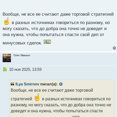
п
о
с
Вообще, не все ее считают даже торговой стратегией
т
в разных источниках говориться по разному, но
могу сказать, что до добра она точно не доведет и
она нужна, чтобы попытаться спасти свой деп от
минусовых сделок.
Олег Иваныч
Н
10 ноя 2025, 13:59
е
п
р
ILya Smirnov
писал(а):
о
Вообще, не все ее считают даже торговой
ч
и
стратегией
в разных источниках говориться по
т
разному, но могу сказать, что до добра она точно не
а
доведет и она нужна, чтобы попытаться спасти
н
н