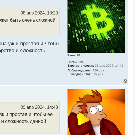
у
т
ь
08 апр 2024, 18:23
с
ожет быть очень сложной
я
к
н
а
ч
а
она уж и простая и чтобы
л
у
арство и сложность
Pioner28
Посты:
1958
Зарегистрирован:
21 мар 2024, 14:41
Поблагодарили:
426 раз
Благодарил (а):
615 раз
В
е
р
н
у
т
ь
09 апр 2024, 14:48
с
уж и простая и чтобы ее
я
к
о и сложность данной
н
а
ч