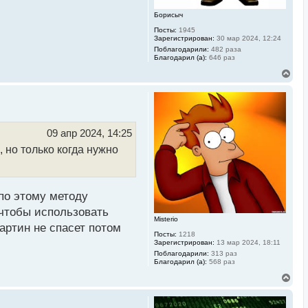
у
Борисыч
Посты:
1945
Зарегистрирован:
30 мар 2024, 12:24
Поблагодарили:
482 раза
Благодарил (а):
646 раз
В
е
р
н
у
т
ь
09 апр 2024, 14:25
с
 но только когда нужно
я
к
н
а
ч
по этому методу
а
л
 чтобы использовать
у
Misterio
артин не спасет потом
Посты:
1218
Зарегистрирован:
13 мар 2024, 18:11
Поблагодарили:
313 раз
Благодарил (а):
568 раз
В
е
р
н