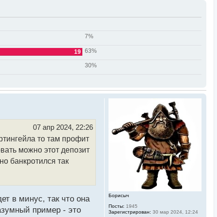
7%
63%
19
30%
07 апр 2024, 22:26
ртингейла то там профит
овать можно этот депозит
чно банкротился так
Борисыч
т в минус, так что она
Посты:
1945
азумный пример - это
Зарегистрирован:
30 мар 2024, 12:24