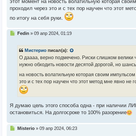
этот момент на новость волатильную которая свои
й
проходил через это и с тех пор научен что этот мет
п
о
по итогу на себя руки.
с
т
Н
Fedin
»
09 апр 2024, 01:19
е
п
р
Мистерио
писал(а):
о
О даааа, верно подмечено. Риски слишком велики ч
ч
нужно обходить новости десятой дорогой, но шансы
и
т
на новость волатильную которая своим импульсом 
а
это и с тех пор научен что этот метод мне явно не 
н
н
ы
й
п
Я думаю цель этого способа одна - при наличии ЛИ
о
остановиться. На долгосроке то 100% разорение
с
т
Н
Misterio
»
09 апр 2024, 06:23
е