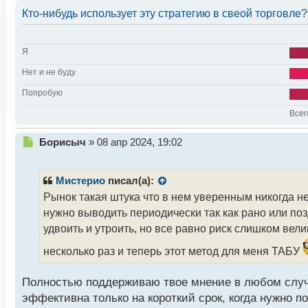
Кто-нибудь использует эту стратегию в свеой торговле?
Я
Нет и не буду
Попробую
Всег
Н
Борисыч
»
08 апр 2024, 19:02
е
п
р
Мистерио
писал(а):
о
Рынок такая штука что в нем уверенным никогда не
ч
нужно выводить периодически так как рано или поз
и
т
удвоить и утроить, но все равно риск слишком вели
а
несколько раз и теперь этот метод для меня ТАБУ
н
н
ы
Полностью поддерживаю твое мнение в любом случае
й
эффективна только на короткий срок, когда нужно 
п