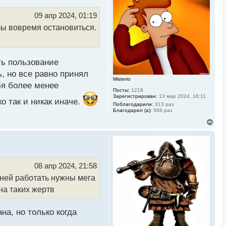
т
ь
09 апр 2024, 01:19
с
обы вовремя остановиться.
я
к
н
а
ч
ть пользование
а
л
, но все равно принял
у
Misterio
бя более менее
Посты:
1218
Зарегистрирован:
13 мар 2024, 18:11
 так и никак иначе.
Поблагодарили:
313 раз
Благодарил (а):
568 раз
В
е
р
н
у
т
ь
08 апр 2024, 21:58
с
 ней работать нужны мега
я
к
на таких жертв
н
а
ч
на, но только когда
а
л