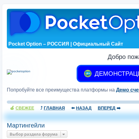
Pocket Option – РОССИЯ | Официальный Сайт
Добро пож
ДЕМОНСТРАЦ
Попробуйте все преимущества платформы на
Демо сче
🍏
СВЕЖЕЕ
⤴️
ГЛАВНАЯ
⬅️
НАЗАД
ВПЕРЕД
➡️
Мартингейли
Выбор раздела форума