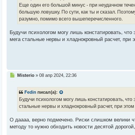
о
Еще один его большой минус - при неудачном течени
ч
большую ловушку. По сути, как ты и сказал. Поэто
и
т
разумно, помимо всего вышеперечисленного.
а
н
Будучи психологом могу лишь констатировать, что 
н
мега стальные нервы и хладнокровный расчет, при э
ы
й
п
о
с
т
Н
Misterio
»
08 апр 2024, 22:36
е
п
р
Fedin
писал(а):
о
Будучи психологом могу лишь констатировать, что
ч
стальные нервы и хладнокровный расчет, при этом я
и
т
а
О даааа, верно подмечено. Риски слишком велики ч
н
методу то нужно обходить новости десятой дорогой,
н
ы