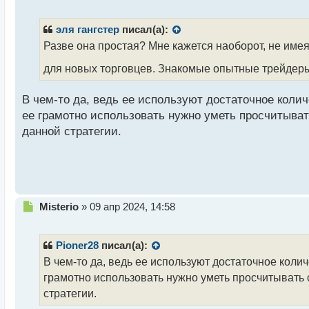
е
п
р
эля гангстер
писал(а):
о
Разве она простая? Мне кажется наоборот, не име
ч
и
для новых торговцев. Знакомые опытные трейдеры
т
а
В чем-то да, ведь ее используют достаточное колич
н
н
ее грамотно использовать нужно уметь просчитывать
ы
данной стратегии.
й
п
о
с
т
Н
Misterio
»
09 апр 2024, 14:58
е
п
р
Pioner28
писал(а):
о
В чем-то да, ведь ее используют достаточное колич
ч
грамотно использовать нужно уметь просчитывать с
и
т
стратегии.
а