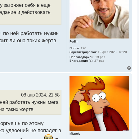
с
у загоняет себя в еще
я
к
ладание и действовать
н
а
ч
а
л
ы по ней работать нужны
у
оит ли она таких жертв
Fedin
Посты:
190
Зарегистрирован:
12 фев 2023, 18:20
Поблагодарили:
19 раз
Благодарил (а):
27 раз
В
е
р
н
у
т
ь
08 апр 2024, 21:58
с
 ней работать нужны мега
я
к
на таких жертв
н
а
ч
торгуешь по этому
а
л
ка удвоений не попадет в
у
Misterio