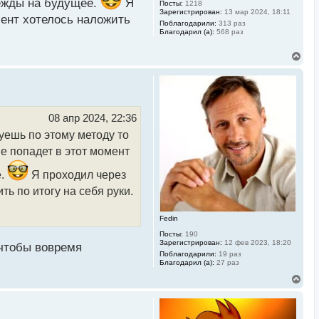
дежды на будущее.
Я
Посты:
1218
Зарегистрирован:
13 мар 2024, 18:11
омент хотелось наложить
Поблагодарили:
313 раз
Благодарил (а):
568 раз
В
е
р
н
у
т
ь
08 апр 2024, 22:36
с
уешь по этому методу то
я
к
е попадет в этот момент
н
а
е.
Я проходил через
ч
а
ть по итогу на себя руки.
л
у
Fedin
Посты:
190
Зарегистрирован:
12 фев 2023, 18:20
 чтобы вовремя
Поблагодарили:
19 раз
Благодарил (а):
27 раз
В
е
р
н
у