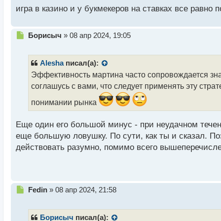
о
игра в казино и у букмекеров на ставках все равно п
с
т
Н
Борисыч
»
08 апр 2024, 19:05
е
п
р
Alesha
писал(а):
о
Эффективность мартина часто сопровождается знач
ч
соглашусь с вами, что следует применять эту страт
и
т
понимании рынка
а
н
н
Еще один его большой минус - при неудачном течени
ы
еще большую ловушку. По сути, как ты и сказал. П
й
действовать разумно, помимо всего вышеперечисле
п
о
с
т
Н
Fedin
»
08 апр 2024, 21:58
е
п
р
Борисыч
писал(а):