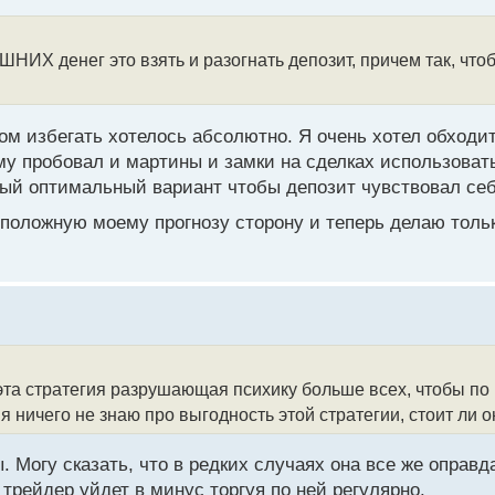
ШНИХ денег это взять и разогнать депозит, причем так, чт
бом избегать хотелось абсолютно. Я очень хотел обходи
у пробовал и мартины и замки на сделках использовать
амый оптимальный вариант чтобы депозит чувствовал се
оложную моему прогнозу сторону и теперь делаю только
 эта стратегия разрушающая психику больше всех, чтобы по
 ничего не знаю про выгодность этой стратегии, стоит ли о
 Могу сказать, что в редких случаях она все же оправда
 трейдер уйдет в минус торгуя по ней регулярно.