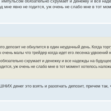
м импульсом обязательно схрумает и денежку и все на
од мне явно не годится, уж очень не слабо мне в тот м
то депозит не обнулится в один неудачный день. Когда торг
 очень малы что трейдер когда идет его лесенка удвоений н
обязательно схрумает и денежку и все надежды на будуще
годится, уж очень не слабо мне в тот момент хотелось наложи
ШНИХ денег это взять и разогнать депозит, причем так,