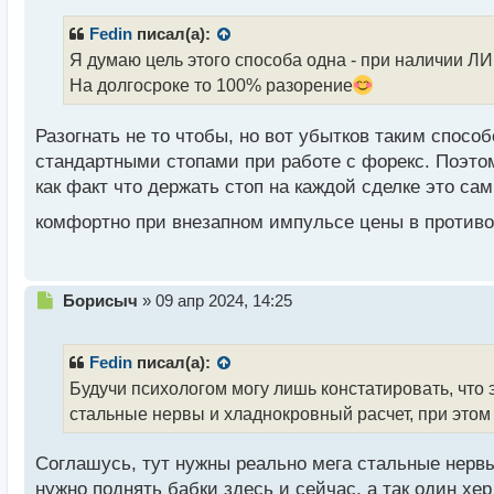
п
р
Fedin
писал(а):
о
Я думаю цель этого способа одна - при наличии ЛИ
ч
На долгосроке то 100% разорение
и
т
а
Разогнать не то чтобы, но вот убытков таким спосо
н
стандартными стопами при работе с форекс. Поэтом
н
как факт что держать стоп на каждой сделке это с
ы
й
комфортно при внезапном импульсе цены в противоп
п
о
с
т
Н
Борисыч
»
09 апр 2024, 14:25
е
п
р
Fedin
писал(а):
о
Будучи психологом могу лишь констатировать, что
ч
стальные нервы и хладнокровный расчет, при этом я
и
т
а
Соглашусь, тут нужны реально мега стальные нервы.
н
нужно поднять бабки здесь и сейчас, а так один хер