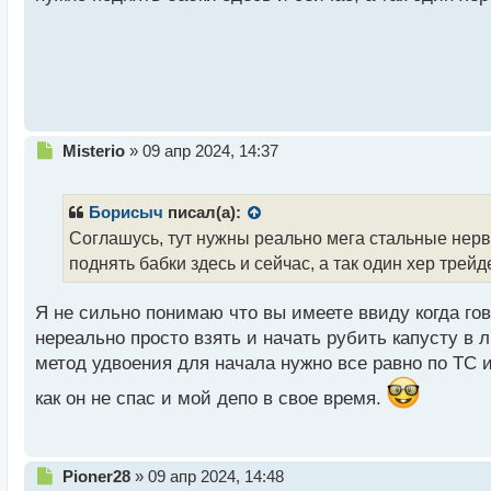
н
ы
й
п
о
с
т
Н
Misterio
»
09 апр 2024, 14:37
е
п
р
Борисыч
писал(а):
о
Соглашусь, тут нужны реально мега стальные нервы.
ч
поднять бабки здесь и сейчас, а так один хер трейд
и
т
а
Я не сильно понимаю что вы имеете ввиду когда го
н
нереально просто взять и начать рубить капусту в
н
метод удвоения для начала нужно все равно по ТС и
ы
й
как он не спас и мой депо в свое время.
п
о
с
т
Н
Pioner28
»
09 апр 2024, 14:48