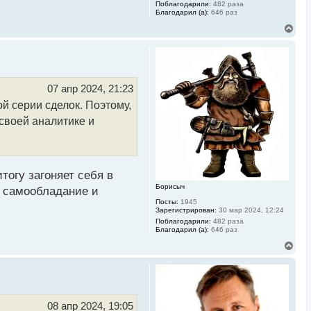
Поблагодарили:
482 раза
Благодарил (а):
646 раз
В
е
р
н
у
т
ь
07 апр 2024, 21:23
с
й серии сделок. Поэтому,
я
к
 своей аналитике и
н
а
ч
а
л
у
тогу загоняет себя в
Борисыч
ь самообладание и
Посты:
1945
Зарегистрирован:
30 мар 2024, 12:24
Поблагодарили:
482 раза
Благодарил (а):
646 раз
В
е
р
н
у
т
ь
08 апр 2024, 19:05