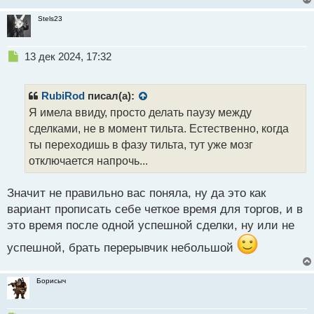
т
Stels23
Н
13 дек 2024, 17:32
е
п
р
RubiRod
писал(а):
о
Я имела ввиду, просто делать паузу между
ч
сделками, не в момент тильта. Естественно, когда
и
т
ты переходишь в фазу тильта, тут уже мозг
а
отключается напрочь...
н
н
Значит не правильно вас поняла, ну да это как
ы
й
вариант прописать себе четкое время для торгов, и в
п
это время после одной успешной сделки, ну или не
о
с
успешной, брать перерывчик небольшой
т
Борисыч