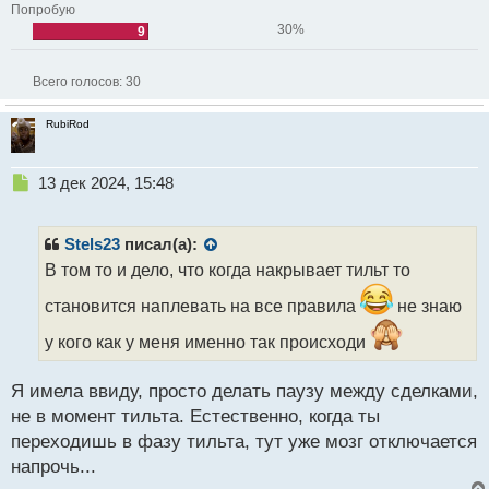
Попробую
30%
9
Всего голосов:
30
RubiRod
Н
13 дек 2024, 15:48
е
п
р
Stels23
писал(а):
о
В том то и дело, что когда накрывает тильт то
ч
и
становится наплевать на все правила
не знаю
т
а
у кого как у меня именно так происходи
н
н
Я имела ввиду, просто делать паузу между сделками,
ы
не в момент тильта. Естественно, когда ты
й
п
переходишь в фазу тильта, тут уже мозг отключается
о
напрочь...
с