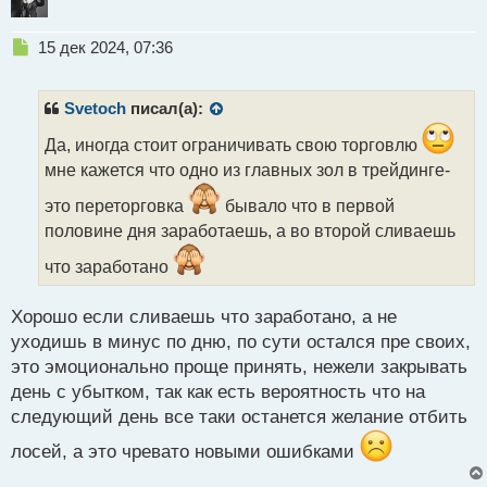
Н
15 дек 2024, 07:36
е
п
р
Svetoch
писал(а):
о
ч
Да, иногда стоит ограничивать свою торговлю
и
мне кажется что одно из главных зол в трейдинге-
т
а
это переторговка
бывало что в первой
н
половине дня заработаешь, а во второй сливаешь
н
ы
что заработано
й
п
Хорошо если сливаешь что заработано, а не
о
с
уходишь в минус по дню, по сути остался пре своих,
т
это эмоционально проще принять, нежели закрывать
день с убытком, так как есть вероятность что на
следующий день все таки останется желание отбить
лосей, а это чревато новыми ошибками