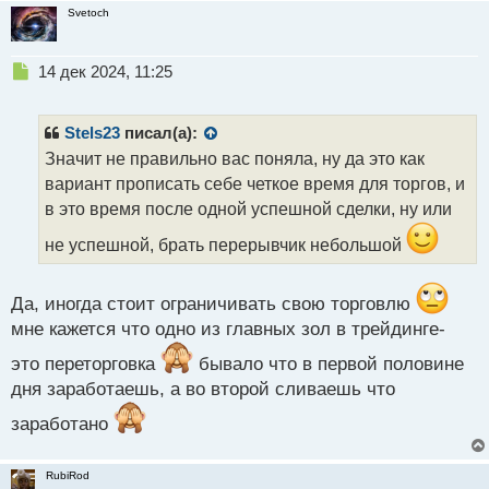
Svetoch
Н
14 дек 2024, 11:25
е
п
р
Stels23
писал(а):
о
Значит не правильно вас поняла, ну да это как
ч
вариант прописать себе четкое время для торгов, и
и
т
в это время после одной успешной сделки, ну или
а
не успешной, брать перерывчик небольшой
н
н
ы
Да, иногда стоит ограничивать свою торговлю
й
п
мне кажется что одно из главных зол в трейдинге-
о
это переторговка
бывало что в первой половине
с
т
дня заработаешь, а во второй сливаешь что
заработано
RubiRod