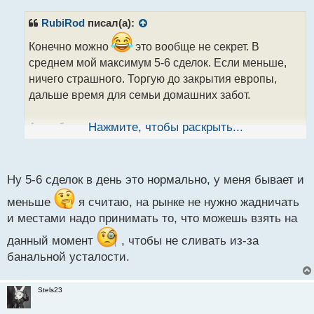
п
р
RubiRod
писал(а):
о
ч
Конечно можно
это вообще не секрет. В
и
среднем мой максимум 5-6 сделок. Если меньше,
т
ничего страшного. Торгую до закрытия европы,
а
дальше время для семьи домашних забот.
н
н
ы
А вообще я стараюсь вести торговлю по своим
Нажмите, чтобы раскрыть...
й
внутренним ощущениям. Если я сегодня не хочу
п
торговать, значит просто не лезу. Раньше торговпла
о
с
нон стоп без остановки даже 31.12 и 01.01 в 10 утра
Ну 5-6 сделок в день это нормально, у меня бывает и
т
лезла в рынок
меньше
я считаю, на рынке не нужно жадничать
и местами надо принимать то, что можешь взять на
данный момент
, чтобы не сливать из-за
банальной усталости.
Stels23