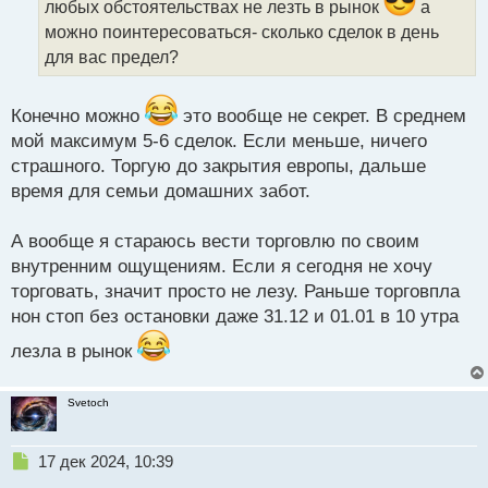
а
любых обстоятельствах не лезть в рынок
а
н
можно поинтересоваться- сколько сделок в день
н
для вас предел?
ы
й
п
Конечно можно
это вообще не секрет. В среднем
о
мой максимум 5-6 сделок. Если меньше, ничего
с
т
страшного. Торгую до закрытия европы, дальше
время для семьи домашних забот.
А вообще я стараюсь вести торговлю по своим
внутренним ощущениям. Если я сегодня не хочу
торговать, значит просто не лезу. Раньше торговпла
нон стоп без остановки даже 31.12 и 01.01 в 10 утра
лезла в рынок
Svetoch
Н
17 дек 2024, 10:39
е