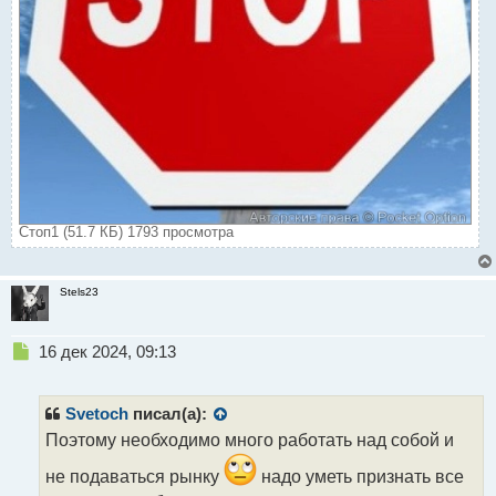
Стоп1 (51.7 КБ) 1793 просмотра
Stels23
Н
16 дек 2024, 09:13
е
п
р
Svetoch
писал(а):
о
Поэтому необходимо много работать над собой и
ч
и
не подаваться рынку
надо уметь признать все
т