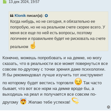
Н
13 дек 2024, 19:57
е
п
р
Klonik
писал(а):
о
Когда нибудь, но не сегодня, я обязательно ее
ч
попробую, но не на реальном счете скорее всего. У
и
т
меня все еще по ней есть вопросы, поэтому
а
логичнее и правильнее будет не рисковать на счете
н
н
реальном
ы
й
Конечно, можешь попробовать и на демке, но могу
п
сказать, что в реальности все может повернуться все
о
с
совсем по-другому с точки зрения даже психологии.
т
Я бы рекомендовал лучше изучить тот инструмент
по которому будет вестись торговля
Так часто
бывает, что вот все норм на демке вроде бы, а
выходишь на реал и получается все совсем по-
другому
Желаю тебе успехов!