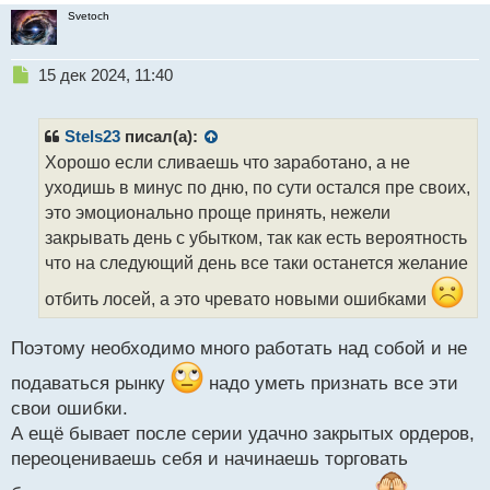
Svetoch
Н
15 дек 2024, 11:40
е
п
р
Stels23
писал(а):
о
Хорошо если сливаешь что заработано, а не
ч
уходишь в минус по дню, по сути остался пре своих,
и
т
это эмоционально проще принять, нежели
а
закрывать день с убытком, так как есть вероятность
н
что на следующий день все таки останется желание
н
ы
отбить лосей, а это чревато новыми ошибками
й
п
Поэтому необходимо много работать над собой и не
о
с
подаваться рынку
надо уметь признать все эти
т
свои ошибки.
А ещё бывает после серии удачно закрытых ордеров,
переоцениваешь себя и начинаешь торговать