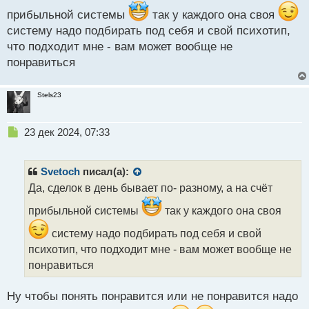
п
прибыльной системы
так у каждого она своя
о
систему надо подбирать под себя и свой психотип,
с
т
что подходит мне - вам может вообще не
понравиться
Stels23
Н
23 дек 2024, 07:33
е
п
р
Svetoch
писал(а):
о
Да, сделок в день бывает по- разному, а на счёт
ч
и
прибыльной системы
так у каждого она своя
т
а
систему надо подбирать под себя и свой
н
психотип, что подходит мне - вам может вообще не
н
понравиться
ы
й
п
Ну чтобы понять понравится или не понравится надо
о