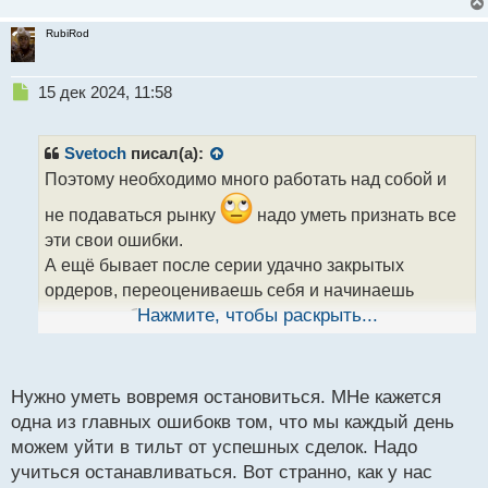
RubiRod
Н
15 дек 2024, 11:58
е
п
р
Svetoch
писал(а):
о
Поэтому необходимо много работать над собой и
ч
и
не подаваться рынку
надо уметь признать все
т
эти свои ошибки.
а
А ещё бывает после серии удачно закрытых
н
н
ордеров, переоцениваешь себя и начинаешь
ы
торговать большим лотом при маленьком депозите
Нажмите, чтобы раскрыть...
й
п
о
с
Нужно уметь вовремя остановиться. МНе кажется
т
одна из главных ошибокв том, что мы каждый день
можем уйти в тильт от успешных сделок. Надо
учиться останавливаться. Вот странно, как у нас