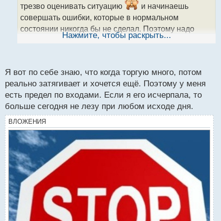
а
трезво оценивать ситуацию
и начинаешь
н
совершать ошибки, которые в нормальном
н
состоянии никогда бы не сделал. Поэтому надо
ы
Нажмите, чтобы раскрыть...
проводить самоанализ, выявить парочку
й
п
закономерностей, которые приводят к негативному
о
результату и подумать как этого избежать.
с
Я вот по себе знаю, что когда торгую много, потом
т
реально затягивает и хочется ещё. Поэтому у меня
есть предел по входами. Если я его исчерпала, то
больше сегодня не лезу при любом исходе дня.
ВЛОЖЕНИЯ