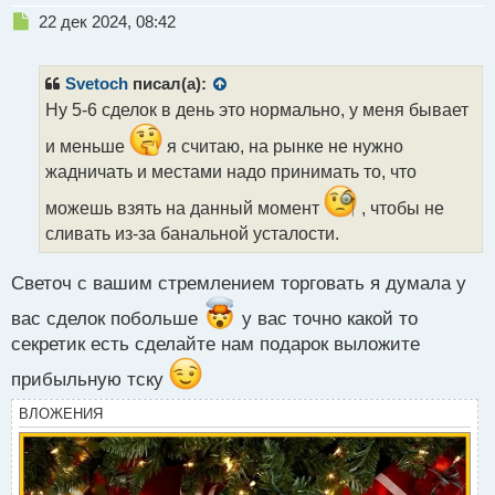
Н
22 дек 2024, 08:42
е
п
р
Svetoch
писал(а):
о
Ну 5-6 сделок в день это нормально, у меня бывает
ч
и
и меньше
я считаю, на рынке не нужно
т
жадничать и местами надо принимать то, что
а
н
можешь взять на данный момент
, чтобы не
н
сливать из-за банальной усталости.
ы
й
п
Светоч с вашим стремлением торговать я думала у
о
вас сделок побольше
у вас точно какой то
с
т
секретик есть сделайте нам подарок выложите
прибыльную тску
ВЛОЖЕНИЯ