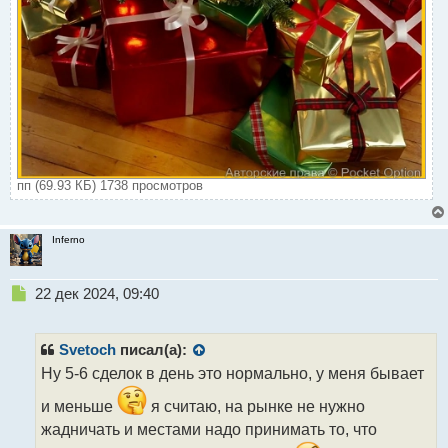
пп (69.93 КБ) 1738 просмотров
Inferno
Н
22 дек 2024, 09:40
е
п
р
Svetoch
писал(а):
о
Ну 5-6 сделок в день это нормально, у меня бывает
ч
и
и меньше
я считаю, на рынке не нужно
т
жадничать и местами надо принимать то, что
а