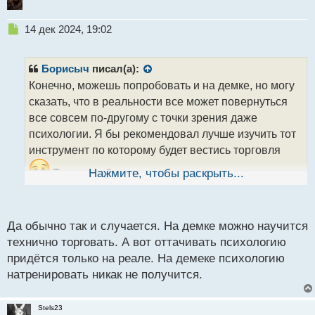
Н
14 дек 2024, 19:02
е
п
р
Борисыч
писал(а):
о
Конечно, можешь попробовать и на демке, но могу
ч
сказать, что в реальности все может повернуться
и
т
все совсем по-другому с точки зрения даже
а
психологии. Я бы рекомендовал лучше изучить тот
н
инструмент по которому будет вестись торговля
н
ы
Так часто бывает, что вот все норм на демке
Нажмите, чтобы раскрыть...
й
вроде бы, а выходишь на реал и получается все
п
о
совсем по-другому
Желаю тебе успехов!
с
Да обычно так и случается. На демке можно научится
т
технично торговать. А вот оттачивать психологию
придётся только на реале. На демеке психологию
натренировать никак не получится.
Stels23