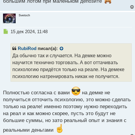
большим лотом при маленьком депозите
Svetoch
Н
15 дек 2024, 11:48
е
п
р
RubiRod
писал(а):
о
Да обычно так и случается. На демке можно
ч
научится технично торговать. А вот оттачивать
и
т
психологию придётся только на реале. На демеке
а
психологию натренировать никак не получится.
н
н
ы
Полностью согласна с вами
на демке не
й
получиться отточить психологию, это можно сделать
п
только на реале! именно поэтому нужно переходить
о
с
на реал и как можно скорее, пусть это будут не
т
большие суммы, но зато реальный опыт и знания с
реальными деньгами