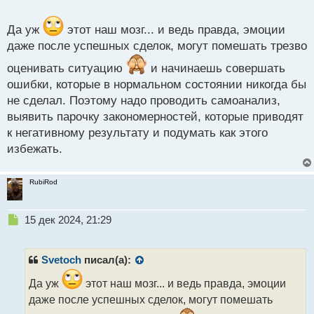
т
Да уж
этот наш мозг... и ведь правда, эмоции
даже после успешных сделок, могут помешать трезво
оценивать ситуацию
и начинаешь совершать
ошибки, которые в нормальном состоянии никогда бы
не сделал. Поэтому надо проводить самоанализ,
выявить парочку закономерностей, которые приводят
к негативному результату и подумать как этого
избежать.
RubiRod
Н
15 дек 2024, 21:29
е
п
р
Svetoch
писал(а):
о
ч
Да уж
этот наш мозг... и ведь правда, эмоции
и
даже после успешных сделок, могут помешать
т