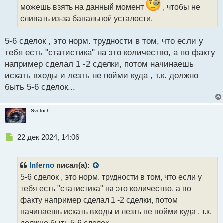
н
можешь взять на данный момент
, чтобы не
н
сливать из-за банальной усталости.
ы
й
п
5-6 сделок , это норм. трудности в том, что если у
о
тебя есть "статистика" на это количество, а по факту
с
например сделал 1 -2 сделки, потом начинаешь
т
искать входы и лезть не пойми куда , т.к. должно
быть 5-6 сделок...
Svetoch
Н
22 дек 2024, 14:06
е
п
р
Inferno
писал(а):
о
5-6 сделок , это норм. трудности в том, что если у
ч
тебя есть "статистика" на это количество, а по
и
т
факту например сделал 1 -2 сделки, потом
а
начинаешь искать входы и лезть не пойми куда , т.к.
н
должно быть 5-6 сделок...