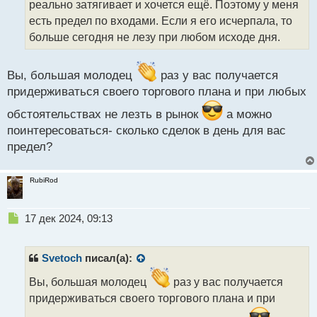
реально затягивает и хочется ещё. Поэтому у меня
и
т
есть предел по входами. Если я его исчерпала, то
а
больше сегодня не лезу при любом исходе дня.
н
н
ы
Вы, большая молодец
раз у вас получается
й
придерживаться своего торгового плана и при любых
п
о
обстоятельствах не лезть в рынок
а можно
с
поинтересоваться- сколько сделок в день для вас
т
предел?
RubiRod
Н
17 дек 2024, 09:13
е
п
р
Svetoch
писал(а):
о
ч
Вы, большая молодец
раз у вас получается
и
придерживаться своего торгового плана и при
т