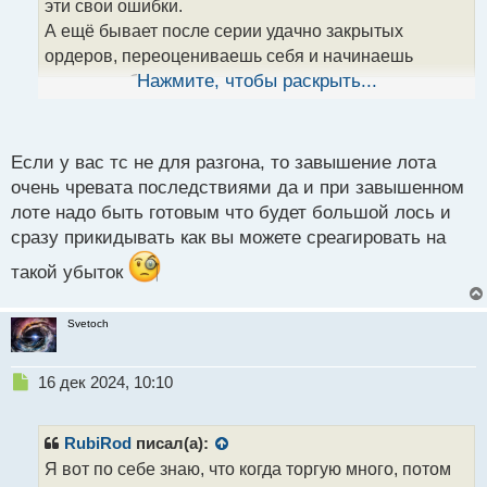
эти свои ошибки.
а
А ещё бывает после серии удачно закрытых
н
н
ордеров, переоцениваешь себя и начинаешь
ы
торговать большим лотом при маленьком депозите
Нажмите, чтобы раскрыть...
й
п
о
с
Если у вас тс не для разгона, то завышение лота
т
очень чревата последствиями да и при завышенном
лоте надо быть готовым что будет большой лось и
сразу прикидывать как вы можете среагировать на
такой убыток
Svetoch
Н
16 дек 2024, 10:10
е
п
р
RubiRod
писал(а):
о
Я вот по себе знаю, что когда торгую много, потом
ч