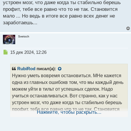
устроен мозг, что даже когда ты стабильно берешь
профит, тебе все равно что то не так. Становится
мало ... Но ведь в итоге все равно всех денег не
заработаешь...
Svetoch
Н
15 дек 2024, 12:26
е
п
р
RubiRod
писал(а):
о
Нужно уметь вовремя остановиться. МНе кажется
ч
одна из главных ошибокв том, что мы каждый день
и
т
можем уйти в тильт от успешных сделок. Надо
а
учиться останавливаться. Вот странно, как у нас
н
устроен мозг, что даже когда ты стабильно берешь
н
профит, тебе все равно что то не так. Становится
ы
Нажмите, чтобы раскрыть...
й
мало ... Но ведь в итоге все равно всех денег не
п
заработаешь...
о
с