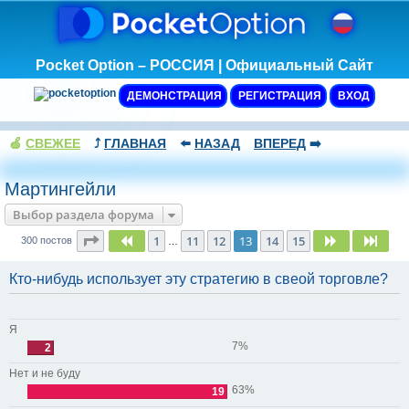
Pocket Option – РОССИЯ | Официальный Сайт
ДЕМОНСТРАЦИЯ
РЕГИСТРАЦИЯ
ВХОД
🍏
СВЕЖЕЕ
⤴️
ГЛАВНАЯ
⬅️
НАЗАД
ВПЕРЕД
➡️
Мартингейли
Выбор раздела форума
Страница
13
из
15
1
11
12
13
14
15
Пред.
След.
След
300 постов
…
Кто-нибудь использует эту стратегию в свеой торговле?
Я
7%
2
Нет и не буду
63%
19