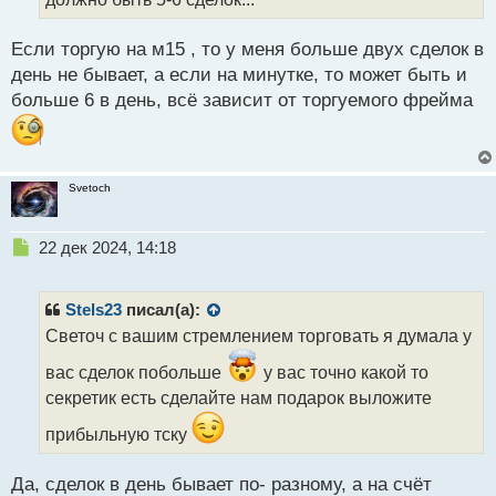
н
ы
й
Если торгую на м15 , то у меня больше двух сделок в
п
день не бывает, а если на минутке, то может быть и
о
больше 6 в день, всё зависит от торгуемого фрейма
с
т
Svetoch
Н
22 дек 2024, 14:18
е
п
р
Stels23
писал(а):
о
Светоч с вашим стремлением торговать я думала у
ч
и
вас сделок побольше
у вас точно какой то
т
секретик есть сделайте нам подарок выложите
а
н
прибыльную тску
н
ы
Да, сделок в день бывает по- разному, а на счёт
й