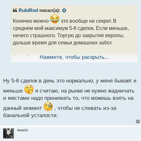
п
р
RubiRod
писал(а):
о
ч
Конечно можно
это вообще не секрет. В
и
среднем мой максимум 5-6 сделок. Если меньше,
т
ничего страшного. Торгую до закрытия европы,
а
дальше время для семьи домашних забот.
н
н
ы
А вообще я стараюсь вести торговлю по своим
Нажмите, чтобы раскрыть...
й
внутренним ощущениям. Если я сегодня не хочу
п
торговать, значит просто не лезу. Раньше торговпла
о
с
нон стоп без остановки даже 31.12 и 01.01 в 10 утра
Ну 5-6 сделок в день это нормально, у меня бывает и
т
лезла в рынок
меньше
я считаю, на рынке не нужно жадничать
и местами надо принимать то, что можешь взять на
данный момент
, чтобы не сливать из-за
банальной усталости.
Stels23