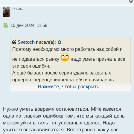
RubiRod
Н
15 дек 2024, 11:58
е
п
р
Svetoch
писал(а):
о
Поэтому необходимо много работать над собой и
ч
и
не подаваться рынку
надо уметь признать все
т
эти свои ошибки.
а
А ещё бывает после серии удачно закрытых
н
н
ордеров, переоцениваешь себя и начинаешь
ы
торговать большим лотом при маленьком депозите
Нажмите, чтобы раскрыть...
й
п
о
с
Нужно уметь вовремя остановиться. МНе кажется
т
одна из главных ошибокв том, что мы каждый день
можем уйти в тильт от успешных сделок. Надо
учиться останавливаться. Вот странно, как у нас