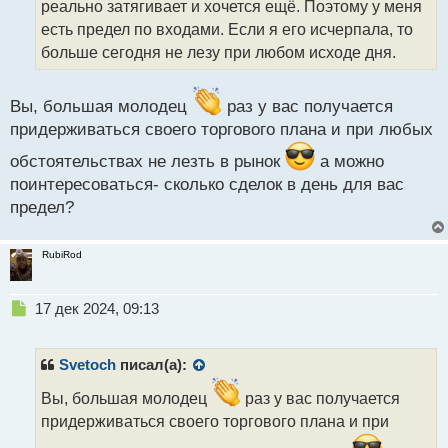
реально затягивает и хочется ещё. Поэтому у меня
и
т
есть предел по входами. Если я его исчерпала, то
а
больше сегодня не лезу при любом исходе дня.
н
н
ы
Вы, большая молодец
раз у вас получается
й
придерживаться своего торгового плана и при любых
п
о
обстоятельствах не лезть в рынок
а можно
с
поинтересоваться- сколько сделок в день для вас
т
предел?
RubiRod
Н
17 дек 2024, 09:13
е
п
р
Svetoch
писал(а):
о
ч
Вы, большая молодец
раз у вас получается
и
придерживаться своего торгового плана и при
т