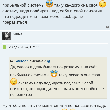
п
прибыльной системы
так у каждого она своя
о
систему надо подбирать под себя и свой психотип,
с
т
что подходит мне - вам может вообще не
понравиться
Stels23
Н
23 дек 2024, 07:33
е
п
р
Svetoch
писал(а):
о
Да, сделок в день бывает по- разному, а на счёт
ч
и
прибыльной системы
так у каждого она своя
т
а
систему надо подбирать под себя и свой
н
психотип, что подходит мне - вам может вообще не
н
понравиться
ы
й
п
Ну чтобы понять понравится или не понравится надо
о