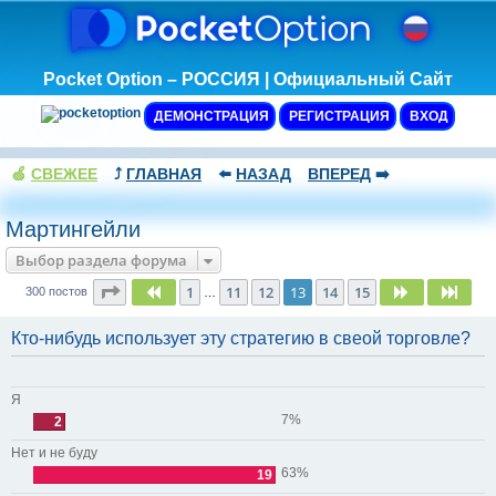
Pocket Option – РОССИЯ | Официальный Сайт
ДЕМОНСТРАЦИЯ
РЕГИСТРАЦИЯ
ВХОД
🍏
СВЕЖЕЕ
⤴️
ГЛАВНАЯ
⬅️
НАЗАД
ВПЕРЕД
➡️
Мартингейли
Выбор раздела форума
Страница
13
из
15
1
11
12
13
14
15
Пред.
След.
След
300 постов
…
Кто-нибудь использует эту стратегию в свеой торговле?
Я
7%
2
Нет и не буду
63%
19