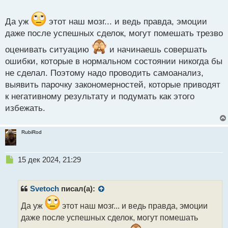
т
Да уж
этот наш мозг... и ведь правда, эмоции
даже после успешных сделок, могут помешать трезво
оценивать ситуацию
и начинаешь совершать
ошибки, которые в нормальном состоянии никогда бы
не сделал. Поэтому надо проводить самоанализ,
выявить парочку закономерностей, которые приводят
к негативному результату и подумать как этого
избежать.
RubiRod
Н
15 дек 2024, 21:29
е
п
р
Svetoch
писал(а):
о
ч
Да уж
этот наш мозг... и ведь правда, эмоции
и
даже после успешных сделок, могут помешать
т