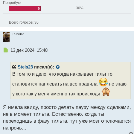
Попробую
30%
9
Всего голосов:
30
RubiRod
Н
13 дек 2024, 15:48
е
п
р
Stels23
писал(а):
о
В том то и дело, что когда накрывает тильт то
ч
и
становится наплевать на все правила
не знаю
т
а
у кого как у меня именно так происходи
н
н
Я имела ввиду, просто делать паузу между сделками,
ы
не в момент тильта. Естественно, когда ты
й
п
переходишь в фазу тильта, тут уже мозг отключается
о
напрочь...
с