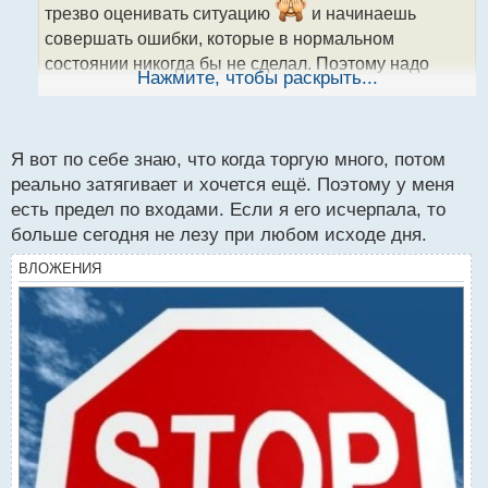
а
трезво оценивать ситуацию
и начинаешь
н
совершать ошибки, которые в нормальном
н
состоянии никогда бы не сделал. Поэтому надо
ы
Нажмите, чтобы раскрыть...
проводить самоанализ, выявить парочку
й
п
закономерностей, которые приводят к негативному
о
результату и подумать как этого избежать.
с
Я вот по себе знаю, что когда торгую много, потом
т
реально затягивает и хочется ещё. Поэтому у меня
есть предел по входами. Если я его исчерпала, то
больше сегодня не лезу при любом исходе дня.
ВЛОЖЕНИЯ