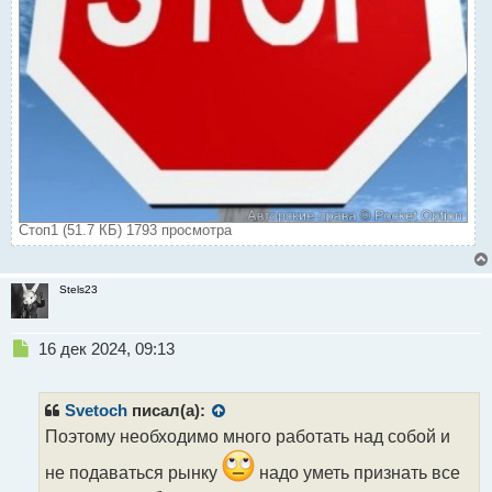
Стоп1 (51.7 КБ) 1793 просмотра
Stels23
Н
16 дек 2024, 09:13
е
п
р
Svetoch
писал(а):
о
Поэтому необходимо много работать над собой и
ч
и
не подаваться рынку
надо уметь признать все
т