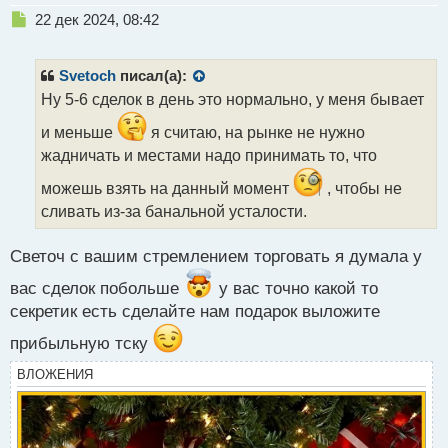
Н
22 дек 2024, 08:42
е
п
р
Svetoch
писал(а):
о
Ну 5-6 сделок в день это нормально, у меня бывает
ч
и
и меньше
я считаю, на рынке не нужно
т
жадничать и местами надо принимать то, что
а
н
можешь взять на данный момент
, чтобы не
н
сливать из-за банальной усталости.
ы
й
п
Светоч с вашим стремлением торговать я думала у
о
вас сделок побольше
у вас точно какой то
с
т
секретик есть сделайте нам подарок выложите
прибыльную тску
ВЛОЖЕНИЯ