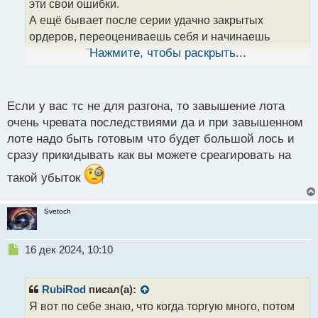
эти свои ошибки.
а
А ещё бывает после серии удачно закрытых
н
н
ордеров, переоцениваешь себя и начинаешь
ы
торговать большим лотом при маленьком депозите
Нажмите, чтобы раскрыть...
й
п
о
с
Если у вас тс не для разгона, то завышение лота
т
очень чревата последствиями да и при завышенном
лоте надо быть готовым что будет большой лось и
сразу прикидывать как вы можете среагировать на
такой убыток
Svetoch
Н
16 дек 2024, 10:10
е
п
р
RubiRod
писал(а):
о
Я вот по себе знаю, что когда торгую много, потом
ч