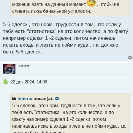
н
можешь взять на данный момент
, чтобы не
н
сливать из-за банальной усталости.
ы
й
п
5-6 сделок , это норм. трудности в том, что если у
о
тебя есть "статистика" на это количество, а по факту
с
например сделал 1 -2 сделки, потом начинаешь
т
искать входы и лезть не пойми куда , т.к. должно
быть 5-6 сделок...
Svetoch
Н
22 дек 2024, 14:06
е
п
р
Inferno
писал(а):
о
5-6 сделок , это норм. трудности в том, что если у
ч
тебя есть "статистика" на это количество, а по
и
т
факту например сделал 1 -2 сделки, потом
а
начинаешь искать входы и лезть не пойми куда , т.к.
н
должно быть 5-6 сделок...