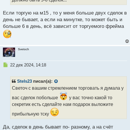
н
ы
й
Если торгую на м15 , то у меня больше двух сделок в
п
день не бывает, а если на минутке, то может быть и
о
больше 6 в день, всё зависит от торгуемого фрейма
с
т
Svetoch
Н
22 дек 2024, 14:18
е
п
р
Stels23
писал(а):
о
Светоч с вашим стремлением торговать я думала у
ч
и
вас сделок побольше
у вас точно какой то
т
секретик есть сделайте нам подарок выложите
а
н
прибыльную тску
н
ы
Да, сделок в день бывает по- разному, а на счёт
й