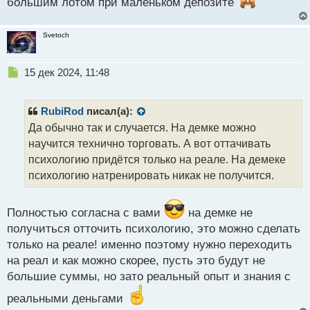
большим лотом при маленьком депозите
Svetoch
Н
15 дек 2024, 11:48
е
п
р
RubiRod
писал(а):
о
Да обычно так и случается. На демке можно
ч
научится технично торговать. А вот оттачивать
и
т
психологию придётся только на реале. На демеке
а
психологию натренировать никак не получится.
н
н
ы
Полностью согласна с вами
на демке не
й
получиться отточить психологию, это можно сделать
п
только на реале! именно поэтому нужно переходить
о
с
на реал и как можно скорее, пусть это будут не
т
большие суммы, но зато реальный опыт и знания с
реальными деньгами