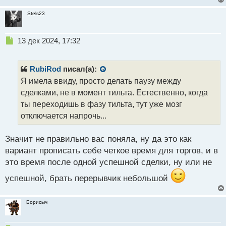
т
Stels23
Н
13 дек 2024, 17:32
е
п
р
RubiRod
писал(а):
о
Я имела ввиду, просто делать паузу между
ч
сделками, не в момент тильта. Естественно, когда
и
т
ты переходишь в фазу тильта, тут уже мозг
а
отключается напрочь...
н
н
Значит не правильно вас поняла, ну да это как
ы
й
вариант прописать себе четкое время для торгов, и в
п
это время после одной успешной сделки, ну или не
о
с
успешной, брать перерывчик небольшой
т
Борисыч