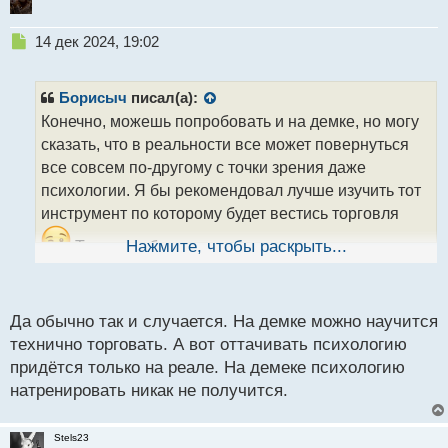
Н
14 дек 2024, 19:02
е
п
р
Борисыч
писал(а):
о
Конечно, можешь попробовать и на демке, но могу
ч
сказать, что в реальности все может повернуться
и
т
все совсем по-другому с точки зрения даже
а
психологии. Я бы рекомендовал лучше изучить тот
н
инструмент по которому будет вестись торговля
н
ы
Так часто бывает, что вот все норм на демке
Нажмите, чтобы раскрыть...
й
вроде бы, а выходишь на реал и получается все
п
о
совсем по-другому
Желаю тебе успехов!
с
Да обычно так и случается. На демке можно научится
т
технично торговать. А вот оттачивать психологию
придётся только на реале. На демеке психологию
натренировать никак не получится.
Stels23