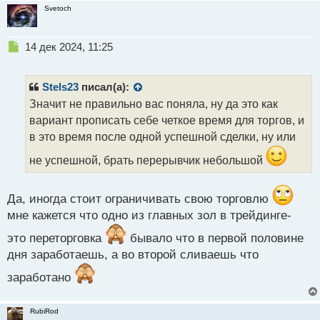
Svetoch
Н
14 дек 2024, 11:25
е
п
р
Stels23
писал(а):
о
Значит не правильно вас поняла, ну да это как
ч
вариант прописать себе четкое время для торгов, и
и
т
в это время после одной успешной сделки, ну или
а
не успешной, брать перерывчик небольшой
н
н
ы
Да, иногда стоит ограничивать свою торговлю
й
п
мне кажется что одно из главных зол в трейдинге-
о
это переторговка
бывало что в первой половине
с
т
дня заработаешь, а во второй сливаешь что
заработано
RubiRod