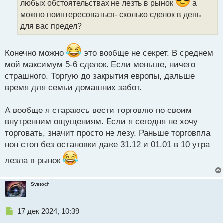
а
любых обстоятельствах не лезть в рынок
а
н
можно поинтересоваться- сколько сделок в день
н
для вас предел?
ы
й
п
Конечно можно
это вообще не секрет. В среднем
о
мой максимум 5-6 сделок. Если меньше, ничего
с
т
страшного. Торгую до закрытия европы, дальше
время для семьи домашних забот.
А вообще я стараюсь вести торговлю по своим
внутренним ощущениям. Если я сегодня не хочу
торговать, значит просто не лезу. Раньше торговпла
нон стоп без остановки даже 31.12 и 01.01 в 10 утра
лезла в рынок
Svetoch
Н
17 дек 2024, 10:39
е