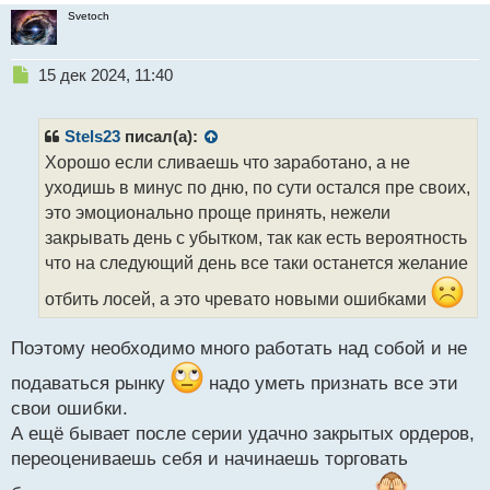
Svetoch
Н
15 дек 2024, 11:40
е
п
р
Stels23
писал(а):
о
Хорошо если сливаешь что заработано, а не
ч
уходишь в минус по дню, по сути остался пре своих,
и
т
это эмоционально проще принять, нежели
а
закрывать день с убытком, так как есть вероятность
н
что на следующий день все таки останется желание
н
ы
отбить лосей, а это чревато новыми ошибками
й
п
Поэтому необходимо много работать над собой и не
о
с
подаваться рынку
надо уметь признать все эти
т
свои ошибки.
А ещё бывает после серии удачно закрытых ордеров,
переоцениваешь себя и начинаешь торговать