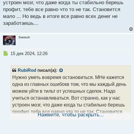
устроен мозг, что даже когда ты стабильно берешь
профит, тебе все равно что то не так. Становится
мало ... Но ведь в итоге все равно всех денег не
заработаешь...
Svetoch
Н
15 дек 2024, 12:26
е
п
р
RubiRod
писал(а):
о
Нужно уметь вовремя остановиться. МНе кажется
ч
одна из главных ошибокв том, что мы каждый день
и
т
можем уйти в тильт от успешных сделок. Надо
а
учиться останавливаться. Вот странно, как у нас
н
устроен мозг, что даже когда ты стабильно берешь
н
профит, тебе все равно что то не так. Становится
ы
Нажмите, чтобы раскрыть...
й
мало ... Но ведь в итоге все равно всех денег не
п
заработаешь...
о
с