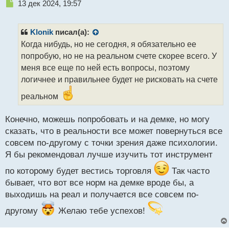
Н
13 дек 2024, 19:57
е
п
р
Klonik
писал(а):
о
Когда нибудь, но не сегодня, я обязательно ее
ч
попробую, но не на реальном счете скорее всего. У
и
т
меня все еще по ней есть вопросы, поэтому
а
логичнее и правильнее будет не рисковать на счете
н
н
реальном
ы
й
Конечно, можешь попробовать и на демке, но могу
п
сказать, что в реальности все может повернуться все
о
с
совсем по-другому с точки зрения даже психологии.
т
Я бы рекомендовал лучше изучить тот инструмент
по которому будет вестись торговля
Так часто
бывает, что вот все норм на демке вроде бы, а
выходишь на реал и получается все совсем по-
другому
Желаю тебе успехов!