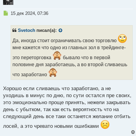
Н
15 дек 2024, 07:36
е
п
р
Svetoch
писал(а):
о
ч
Да, иногда стоит ограничивать свою торговлю
и
мне кажется что одно из главных зол в трейдинге-
т
а
это переторговка
бывало что в первой
н
половине дня заработаешь, а во второй сливаешь
н
ы
что заработано
й
п
Хорошо если сливаешь что заработано, а не
о
с
уходишь в минус по дню, по сути остался пре своих,
т
это эмоционально проще принять, нежели закрывать
день с убытком, так как есть вероятность что на
следующий день все таки останется желание отбить
лосей, а это чревато новыми ошибками