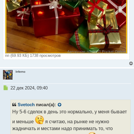
пп (69.93 КБ) 1738 просмотров
Inferno
Н
22 дек 2024, 09:40
е
п
р
Svetoch
писал(а):
о
Ну 5-6 сделок в день это нормально, у меня бывает
ч
и
и меньше
я считаю, на рынке не нужно
т
жадничать и местами надо принимать то, что
а