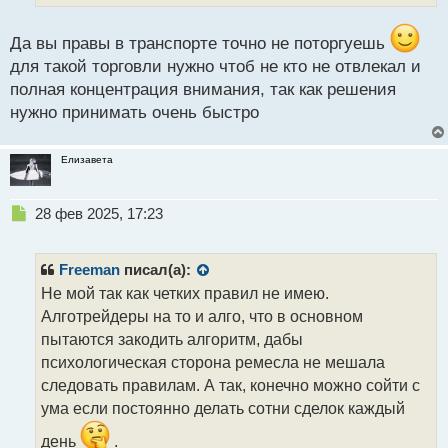
ы
й
п
Да вы правы в транспорте точно не поторгуешь
о
для такой торговли нужно чтоб не кто не отвлекал и
с
полная концентрация внимания, так как решения
т
нужно принимать очень быстро
Елизавета
Н
28 фев 2025, 17:23
е
п
р
Freeman
писал(а):
о
Не мой так как четких правил не имею.
ч
Алготрейдеры на то и алго, что в основном
и
т
пытаются закодить алгоритм, дабы
а
психологическая сторона ремесла не мешала
н
следовать правилам. А так, конечно можно сойти с
н
ума если постоянно делать сотни сделок каждый
ы
й
день
.
п