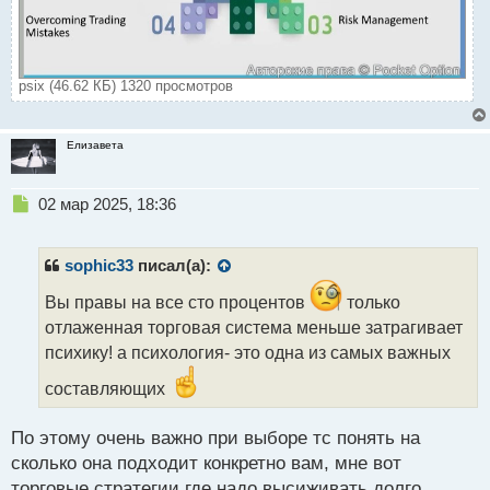
psix (46.62 КБ) 1320 просмотров
Елизавета
Н
02 мар 2025, 18:36
е
п
р
sophic33
писал(а):
о
ч
Вы правы на все сто процентов
только
и
отлаженная торговая система меньше затрагивает
т
психику! а психология- это одна из самых важных
а
н
составляющих
н
ы
По этому очень важно при выборе тс понять на
й
п
сколько она подходит конкретно вам, мне вот
о
торговые стратегии где надо высиживать долго