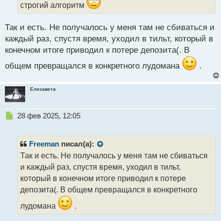
строгий алгоритм
а
н
н
Так и есть. Не получалось у меня там не сбиваться и
ы
каждый раз, спустя время, уходил в тильт, который в
й
конечном итоге приводил к потере депозита(. В
п
о
общем превращался в конкретного лудомана
.
с
т
Елизавета
Н
28 фев 2025, 12:05
е
п
р
Freeman
писал(а):
о
Так и есть. Не получалось у меня там не сбиваться
ч
и каждый раз, спустя время, уходил в тильт,
и
т
который в конечном итоге приводил к потере
а
депозита(. В общем превращался в конкретного
н
н
лудомана
.
ы