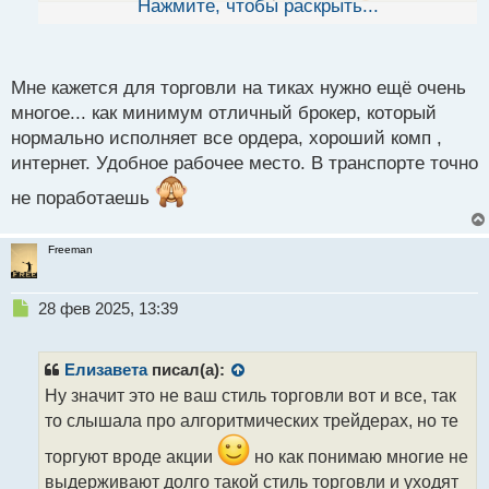
Нажмите, чтобы раскрыть...
й
п
ну еще бы в таком ритме торговать, мне кажется
о
уже через минут 5 можно сбиться, даже имея
с
Мне кажется для торговли на тиках нужно ещё очень
т
строгий алгоритм
многое... как минимум отличный брокер, который
нормально исполняет все ордера, хороший комп ,
интернет. Удобное рабочее место. В транспорте точно
не поработаешь
Freeman
Н
28 фев 2025, 13:39
е
п
р
Елизавета
писал(а):
о
Ну значит это не ваш стиль торговли вот и все, так
ч
то слышала про алгоритмических трейдерах, но те
и
т
торгуют вроде акции
но как понимаю многие не
а
выдерживают долго такой стиль торговли и уходят
н