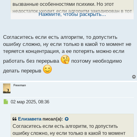
н
вызванные особенностями психики. Но этот
н
недостаток уходит, если алгоритм закодирован в тот
ы
Нажмите, чтобы раскрыть...
й
же советник, естественно, без последующего
п
вмешательства в процесс торговли со стороны
о
с
трейдера
.
Согласитесь если есть алгоритм, то допустить
т
ошибку сложно, ну если только в какой то момент не
теряется концентрация, а ее потерять можно если
работать без перерыва
поэтому необходимо
делать перерыв
Freeman
Н
02 мар 2025, 08:36
е
п
р
Елизавета
писал(а):
о
Согласитесь если есть алгоритм, то допустить
ч
ошибку сложно, ну если только в какой то момент
и