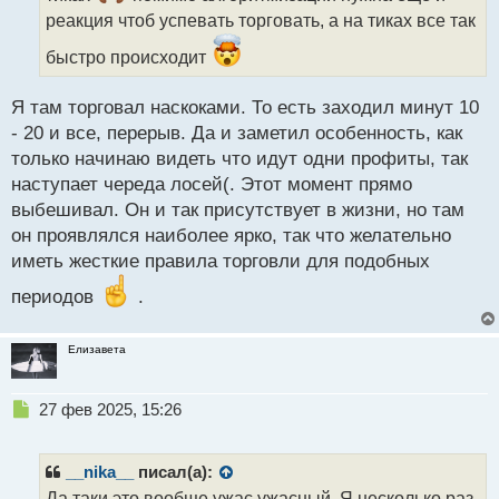
т
реакция чтоб успевать торговать, а на тиках все так
а
н
быстро происходит
н
ы
Я там торговал наскоками. То есть заходил минут 10
й
п
- 20 и все, перерыв. Да и заметил особенность, как
о
только начинаю видеть что идут одни профиты, так
с
наступает череда лосей(. Этот момент прямо
т
выбешивал. Он и так присутствует в жизни, но там
он проявлялся наиболее ярко, так что желательно
иметь жесткие правила торговли для подобных
периодов
.
Елизавета
Н
27 фев 2025, 15:26
е
п
р
__nika__
писал(а):
о
Да таки это вообще ужас ужасный. Я несколько раз