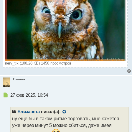
nerv_tik (100.28 КБ) 1450 просмотров
Freeman
Н
27 фев 2025, 16:54
е
п
р
Елизавета
писал(а):
о
ну еще бы в таком ритме торговать, мне кажется
ч
уже через минут 5 можно сбиться, даже имея
и
т