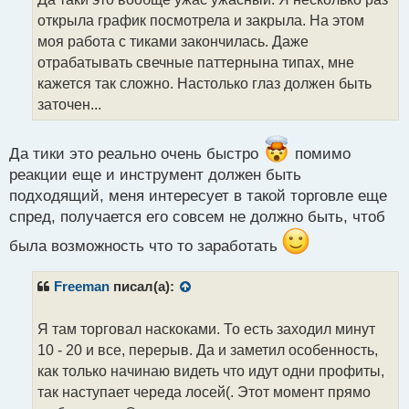
ч
открыла график посмотрела и закрыла. На этом
и
т
моя работа с тиками закончилась. Даже
а
отрабатывать свечные паттернына типах, мне
н
кажется так сложно. Настолько глаз должен быть
н
заточен...
ы
й
п
Да тики это реально очень быстро
помимо
о
с
реакции еще и инструмент должен быть
т
подходящий, меня интересует в такой торговле еще
спред, получается его совсем не должно быть, чтоб
была возможность что то заработать
Freeman
писал(а):
Я там торговал наскоками. То есть заходил минут
10 - 20 и все, перерыв. Да и заметил особенность,
как только начинаю видеть что идут одни профиты,
так наступает череда лосей(. Этот момент прямо