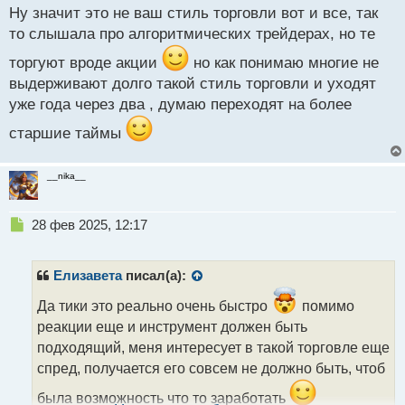
й
Ну значит это не ваш стиль торговли вот и все, так
п
то слышала про алгоритмических трейдерах, но те
о
с
торгуют вроде акции
но как понимаю многие не
т
выдерживают долго такой стиль торговли и уходят
уже года через два , думаю переходят на более
старшие таймы
__nika__
Н
28 фев 2025, 12:17
е
п
р
Елизавета
писал(а):
о
ч
Да тики это реально очень быстро
помимо
и
реакции еще и инструмент должен быть
т
подходящий, меня интересует в такой торговле еще
а
спред, получается его совсем не должно быть, чтоб
н
н
была возможность что то заработать
ы