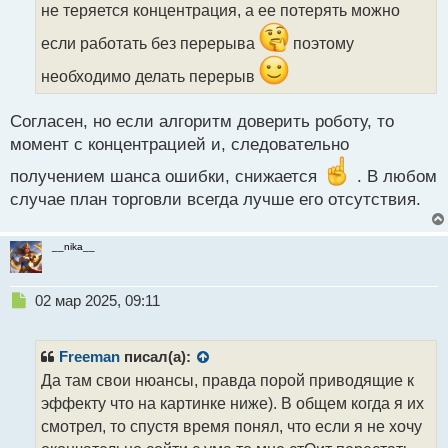
т
не теряется концентрация, а ее потерять можно
а
если работать без перерыва
поэтому
н
н
необходимо делать перерыв
ы
й
п
Согласен, но если алгоритм доверить роботу, то
о
момент с концентрацией и, следовательно
с
т
получением шанса ошибки, снижается
. В любом
случае план торговли всегда лучше его отсутствия.
__nika__
Н
02 мар 2025, 09:11
е
п
р
Freeman
писал(а):
о
Да там свои нюансы, правда порой приводящие к
ч
эффекту что на картинке ниже). В общем когда я их
и
т
смотрел, то спустя время понял, что если я не хочу
а