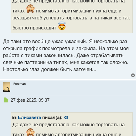
Да даже не представляю, как можно торговать на
ч
и
тиках
помимо алгоритмизации нужна еще и
т
реакция чтоб успевать торговать, а на тиках все так
а
н
быстро происходит
н
ы
Да таки это вообще ужас ужасный. Я несколько раз
й
п
открыла график посмотрела и закрыла. На этом моя
о
работа с тиками закончилась. Даже отрабатывать
с
свечные паттернына типах, мне кажется так сложно.
т
Настолько глаз должен быть заточен...
Freeman
Н
27 фев 2025, 09:37
е
п
р
Елизавета
писал(а):
о
Да даже не представляю, как можно торговать на
ч
и
тиках
помимо алгоритмизации нужна еще и