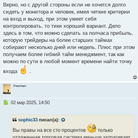
н
Верно, но с другой стороны если не хочется долго
ы
сидеть у монитора и человек, имея четкие критерии
й
на вход и выход, при этом умеет себя
п
контролировать, то тики хороший вариант. Дело
о
с
здесь в том, что можно сделать за полчаса прибыль,
т
которую трейдеры на более старших таймах
собирают несколько дней или недель. Плюс при этом
получаем более гибкий тайм менеджмент, так как
можно по сути в любой момент времени найти точку
входа
.
Freeman
Н
02 мар 2025, 14:50
е
п
р
sophic33
писал(а):
о
ч
Вы правы на все сто процентов
только
и
отлаженная торговая система меньше затрагивает