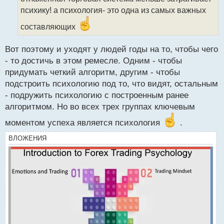
т
психику! а психология- это одна из самых важных
а
н
составляющих
н
ы
Вот поэтому и уходят у людей годы на то, чтобы чего
й
п
- то достичь в этом ремесле. Одним - чтобы
о
придумать четкий алгоритм, другим - чтобы
с
подстроить психологию под то, что видят, остальным
т
- подружить психологию с построенным ранее
алгоритмом. Но во всех трех группах ключевым
моментом успеха является психология
.
ВЛОЖЕНИЯ