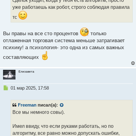
и
т
уже работаешь как робот, строго соблюдая правила
а
тс
н
н
ы
Вы правы на все сто процентов
только
й
п
отлаженная торговая система меньше затрагивает
о
психику! а психология- это одна из самых важных
с
т
составляющих
Елизавета
Н
01 мар 2025, 17:58
е
п
р
Freeman
писал(а):
о
Все мы немного совы).
ч
и
т
Имел ввиду, что если руками работать, но по
а
алгоритму, все равно можно допускать ошибки,