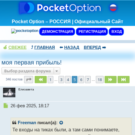
Pocket Option – РОССИЯ | Официальный Сайт
ДЕМОНСТРАЦИЯ
РЕГИСТРАЦИЯ
ВХОД
🍏
СВЕЖЕЕ
⤴️
ГЛАВНАЯ
⬅️
НАЗАД
ВПЕРЕД
➡️
моя первая прибыль!
Выбор раздела форума
Страница
5
из
18
1
3
4
5
6
7
18
Пред.
След.
Сле
346 постов
…
…
Елизавета
Н
26 фев 2025, 18:17
е
п
р
Freeman
писал(а):
о
Те входы на тиках были, а там сами понимаете,
ч