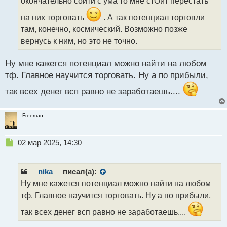
окончательно сойти с ума то мне стОит перестать
н
н
на них торговать
. А так потенциал торговли
ы
там, конечно, космический. Возможно позже
й
вернусь к ним, но это не точно.
п
о
с
Ну мне кажется потенциал можно найти на любом
т
тф. Главное научится торговать. Ну а по прибыли,
так всех денег всп равно не заработаешь....
Freeman
Н
02 мар 2025, 14:30
е
п
р
__nika__
писал(а):
о
Ну мне кажется потенциал можно найти на любом
ч
тф. Главное научится торговать. Ну а по прибыли,
и
т
так всех денег всп равно не заработаешь....
а
н