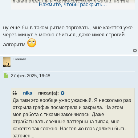
выбешивал. Он и так присутствует в жизни, но там
Нажмите, чтобы раскрыть...
он проявлялся наиболее ярко, так что желательно
иметь жесткие правила торговли для подобных
периодов
.
ну еще бы в таком ритме торговать, мне кажется уже
через минут 5 можно сбиться, даже имея строгий
алгоритм
Freeman
Н
27 фев 2025, 16:48
е
п
р
__nika__
писал(а):
о
Да таки это вообще ужас ужасный. Я несколько раз
ч
открыла график посмотрела и закрыла. На этом
и
т
моя работа с тиками закончилась. Даже
а
отрабатывать свечные паттернына типах, мне
н
кажется так сложно. Настолько глаз должен быть
н
заточен...
ы