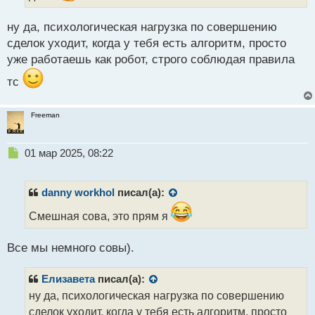
о
с
ну да, психологическая нагрузка по совершению
т
сделок уходит, когда у тебя есть алгоритм, просто
уже работаешь как робот, строго соблюдая правила
тс
Freeman
Н
01 мар 2025, 08:22
е
п
р
danny workhol
писал(а):
о
ч
Смешная сова, это прям я
и
т
Все мы немного совы).
а
н
н
Елизавета
писал(а):
ы
ну да, психологическая нагрузка по совершению
й
сделок уходит, когда у тебя есть алгоритм, просто