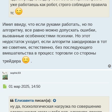
п
уже работаешь как робот, строго соблюдая правила
о
с
тс
т
Имел ввиду, что если руками работать, но по
алгоритму, все равно можно допускать ошибки,
вызванные особенностями психики. Но этот
недостаток уходит, если алгоритм закодирован в тот
же советник, естественно, без последующего
вмешательства в процесс торговли со стороны
трейдера
.
sophic33
Н
01 мар 2025, 14:50
е
п
р
Елизавета
писал(а):
о
ну да, психологическая нагрузка по совершению
ч
сделок уходит, когда у тебя есть алгоритм, просто