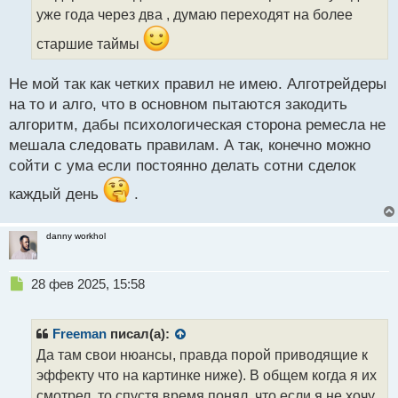
н
уже года через два , думаю переходят на более
ы
старшие таймы
й
п
о
Не мой так как четких правил не имею. Алготрейдеры
с
на то и алго, что в основном пытаются закодить
т
алгоритм, дабы психологическая сторона ремесла не
мешала следовать правилам. А так, конечно можно
сойти с ума если постоянно делать сотни сделок
каждый день
.
danny workhol
Н
28 фев 2025, 15:58
е
п
р
Freeman
писал(а):
о
Да там свои нюансы, правда порой приводящие к
ч
эффекту что на картинке ниже). В общем когда я их
и
т
смотрел, то спустя время понял, что если я не хочу