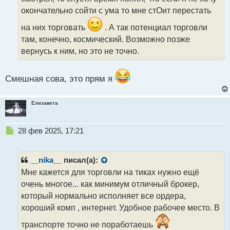
а
окончательно сойти с ума то мне стОит перестать
н
н
на них торговать
. А так потенциал торговли
ы
там, конечно, космический. Возможно позже
й
вернусь к ним, но это не точно.
п
о
с
Смешная сова, это прям я
т
Елизавета
Н
28 фев 2025, 17:21
е
п
р
__nika__
писал(а):
о
Мне кажется для торговли на тиках нужно ещё
ч
очень многое... как минимум отличный брокер,
и
т
который нормально исполняет все ордера,
а
хороший комп , интернет. Удобное рабочее место. В
н
н
транспорте точно не поработаешь