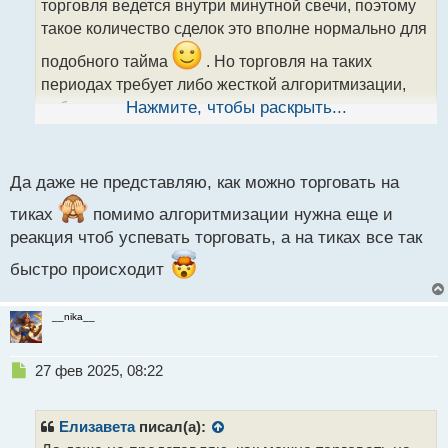
торговля ведется внутри минутной свечи, поэтому
и
т
такое количество сделок это вполне нормально для
а
подобного тайма
. Но торговля на таких
н
н
периодах требует либо жесткой алгоритмизации,
ы
либо колоссального эмоционального тонуса, иначе
Нажмите, чтобы раскрыть...
й
можно очень быстро уйти в тильт со всеми
п
о
плачевными вытекающими для депозита
.
с
Да даже не представляю, как можно торговать на
т
тиках
помимо алгоритмизации нужна еще и
реакция чтоб успевать торговать, а на тиках все так
быстро происходит
__nika__
Н
27 фев 2025, 08:22
е
п
р
Елизавета
писал(а):
о