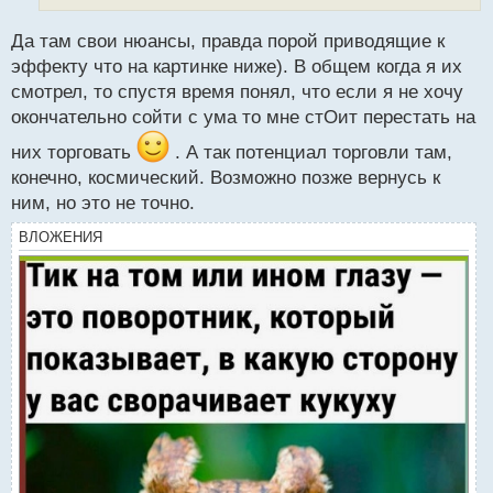
й
п
Да там свои нюансы, правда порой приводящие к
о
эффекту что на картинке ниже). В общем когда я их
с
смотрел, то спустя время понял, что если я не хочу
т
окончательно сойти с ума то мне стОит перестать на
них торговать
. А так потенциал торговли там,
конечно, космический. Возможно позже вернусь к
ним, но это не точно.
ВЛОЖЕНИЯ