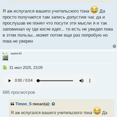
и
т
Я аж испугался вашего учительского тона
Да
а
просто получается там запись допустим час да и
н
н
прослушав ее понял что посути эти мысли я и так
ы
запоминал ну где косяк идет... то есть не увидел пока
й
в этом пользы...может потом еще раз попробую но
п
пока не уверен
о
с
т
sophic33
Н
31 июл 2025, 23:09
е
п
р
о
ч
686 просмотров
и
т
Timon_S
писал(а):
а
н
Я аж испугался вашего учительского тона
Да
н