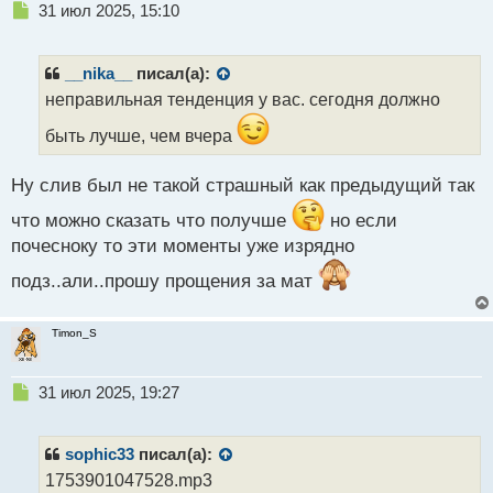
т
Н
31 июл 2025, 15:10
е
п
р
__nika__
писал(а):
о
неправильная тенденция у вас. сегодня должно
ч
и
быть лучше, чем вчера
т
а
Ну слив был не такой страшный как предыдущий так
н
н
что можно сказать что получше
но если
ы
почесноку то эти моменты уже изрядно
й
п
подз..али..прошу прощения за мат
о
с
т
Timon_S
Н
31 июл 2025, 19:27
е
п
р
sophic33
писал(а):
о
1753901047528.mp3
ч