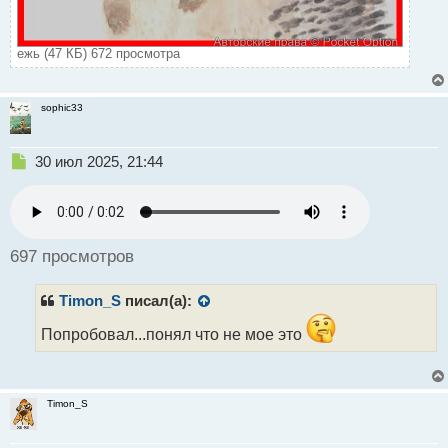
ежь (47 КБ) 672 просмотра
sophic33
Н
30 июл 2025, 21:44
е
п
р
о
ч
697 просмотров
и
т
Timon_S
писал(а):
а
н
Попробовал...понял что не мое это
н
ы
й
п
Timon_S
о
с