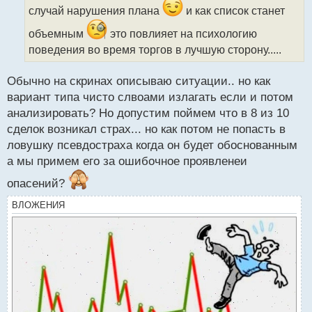
и
случай нарушения плана
и как список станет
т
а
объемным
это повлияет на психологию
н
поведения во время торгов в лучшую сторону.....
н
ы
Обычно на скринах описываю ситуации.. но как
й
п
вариант типа чисто слвоами излагать если и потом
о
анализировать? Но допустим поймем что в 8 из 10
с
сделок возникал страх... но как потом не попасть в
т
ловушку псевдостраха когда он будет обоснованным
а мы примем его за ошибочное проявленеи
опасений?
ВЛОЖЕНИЯ