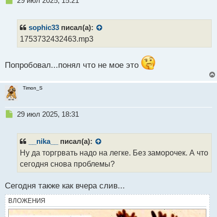
29 июл 2025, 15:21
е
п
р
sophic33
писал(а):
о
1753732432463.mp3
ч
и
т
Попробовал...понял что не мое это
а
н
н
Timon_S
ы
й
п
Н
29 июл 2025, 18:31
о
е
с
п
т
р
__nika__
писал(а):
о
Ну да торгрвать надо на легке. Без заморочек. А что
ч
сегодня снова проблемы?
и
т
а
Сегодня также как вчера слив...
н
н
ВЛОЖЕНИЯ
ы