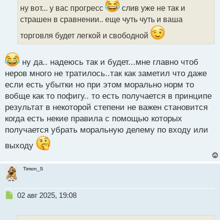
ч
ну вот... у вас прогресс
слив уже не так и
и
страшен в сравнении.. еще чуть чуть и ваша
т
а
торговля будет легкой и свободной
н
н
ы
ну да.. надеюсь так и будет...мне главно чтоб
й
неров много не тратилось..так как заметил что даже
п
если есть убытки но при этом морально норм то
о
вобще как то пофигу.. то есть получается в принципе
с
т
результат в некоторой степени не важен становится
когда есть некие правила с помощью которых
получается убрать моральную делему по входу или
выходу
Timon_S
Н
02 авг 2025, 19:08
е
п