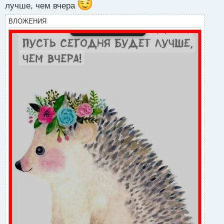
лучше, чем вчера
н
н
ВЛОЖЕНИЯ
ы
й
п
о
с
т