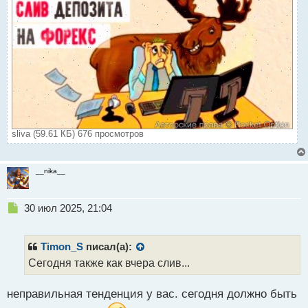
й
п
о
с
т
sliva (59.61 КБ) 676 просмотров
__nika__
Н
30 июл 2025, 21:04
е
п
р
Timon_S
писал(а):
о
Сегодня также как вчера слив...
ч
и
неправильная тенденция у вас. сегодня должно быть
т
а