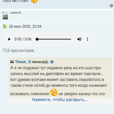
того не стоит
sophic33
Н
28 июл 2025, 22:54
е
п
р
о
ч
713 просмотров
и
т
Timon_S
писал(а):
а
н
А я че подумал тут недавно речь ка кто шал про
н
запись мыслей на диктофон во время торговли..
ы
вот думаю всетаки может заставить поработать в
й
таком стиле хотяб до момента того когда начинают
п
о
возникать сомнения
не уверен канеш что это
с
т
Нажмите, чтобы раскрыть...
поможет но чем черт не шутит
А на счет
создания и преодоления трудностей полностью
согласен я вобще считаю это неким ментально