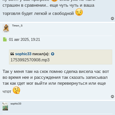
п
страшен в сравнении.. еще чуть чуть и ваша
о
с
торговля будет легкой и свободной
т
Timon_S
Н
01 авг 2025, 19:21
е
п
р
sophic33
писал(а):
о
1753992570908.mp3
ч
и
Так у меня там на скок помню сделка висела час вот
т
а
во время нее и рассуждения так сказать записывал
н
так как гдет мог выйти или перевернуться или еще
н
ы
чтот
й
п
о
sophic33
с
т