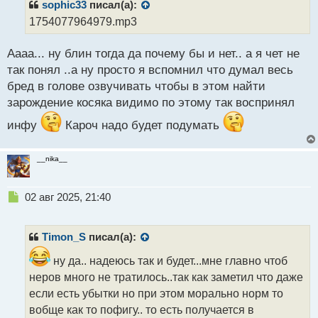
р
sophic33
писал(а):
о
1754077964979.mp3
ч
и
Аааа... ну блин тогда да почему бы и нет.. а я чет не
т
а
так понял ..а ну просто я вспомнил что думал весь
н
бред в голове озвучивать чтобы в этом найти
н
зарождение косяка видимо по этому так воспринял
ы
й
инфу
Кароч надо будет подумать
п
о
с
__nika__
т
Н
02 авг 2025, 21:40
е
п
р
Timon_S
писал(а):
о
ч
ну да.. надеюсь так и будет...мне главно чтоб
и
неров много не тратилось..так как заметил что даже
т
если есть убытки но при этом морально норм то
а
вобще как то пофигу.. то есть получается в
н