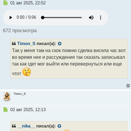
Н
01 авг 2025, 22:52
е
п
р
о
ч
672 просмотра
и
т
Timon_S
писал(а):
а
н
Так у меня там на скок помню сделка висела час вот
н
во время нее и рассуждения так сказать записывал
ы
так как гдет мог выйти или перевернуться или еще
й
п
чтот
о
с
т
Timon_S
Н
02 авг 2025, 12:13
е
п
р
__nika__
писал(а):
о