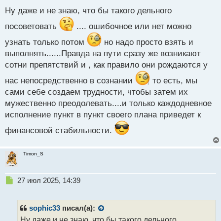
с
Ну даже и не знаю, что бы такого дельного
т
посоветовать
.... ошибочное или нет можно
узнать только потом
но надо просто взять и
выполнять......Правда на пути сразу же возникают
сотни препятствий и , как правило они рождаются у
нас непосредственно в сознании
то есть, мы
сами себе создаем трудности, чтобы затем их
мужественно преодолевать....и только каждодневное
исполнение пункт в пункт своего плана приведет к
финансовой стабильности.
Timon_S
Н
27 июл 2025, 14:39
е
п
р
sophic33
писал(а):
о
Ну даже и не знаю, что бы такого дельного