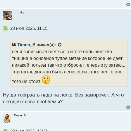
материальным мазохизмом
__nika__
Н
29 июл 2025, 11:19
е
п
р
Timon_S
писал(а):
о
сеня записывал гдет час в итоге большинство
ч
тишина а основное тупое метание которое не дает
и
т
никакой пользы так что отбросил теперь эту затею...
а
торговтаь должно быть легко если этого нет то оно
н
н
того не стоит
ы
й
Ну да торгрвать надо на легке. Без заморочек. А что
п
сегодня снова проблемы?
о
с
т
Timon_S
Н