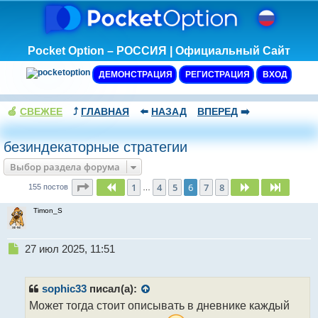
Pocket Option – РОССИЯ | Официальный Сайт
ДЕМОНСТРАЦИЯ
РЕГИСТРАЦИЯ
ВХОД
🍏
СВЕЖЕЕ
⤴️
ГЛАВНАЯ
⬅️
НАЗАД
ВПЕРЕД
➡️
безиндекаторные стратегии
Выбор раздела форума
Страница
6
из
8
1
4
5
6
7
8
Пред.
След.
След.
155 постов
…
Timon_S
Н
27 июл 2025, 11:51
е
п
р
sophic33
писал(а):
о
Может тогда стоит описывать в дневнике каждый
ч