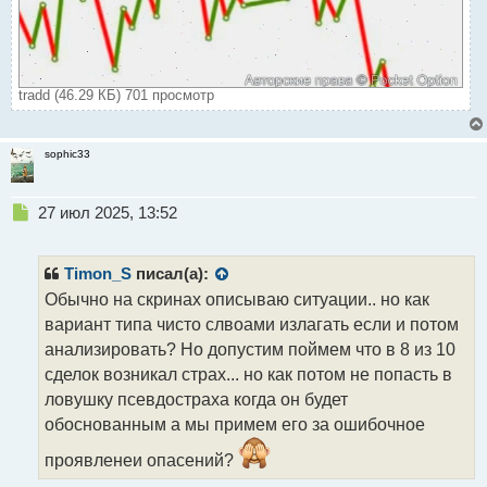
tradd (46.29 КБ) 701 просмотр
sophic33
Н
27 июл 2025, 13:52
е
п
р
Timon_S
писал(а):
о
Обычно на скринах описываю ситуации.. но как
ч
вариант типа чисто слвоами излагать если и потом
и
т
анализировать? Но допустим поймем что в 8 из 10
а
сделок возникал страх... но как потом не попасть в
н
ловушку псевдостраха когда он будет
н
обоснованным а мы примем его за ошибочное
ы
й
проявленеи опасений?
п
о