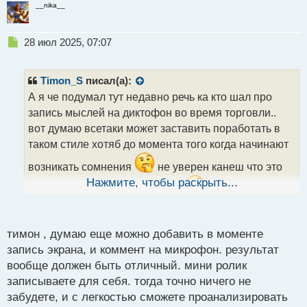
__nika__
Н
28 июл 2025, 07:07
е
п
р
Timon_S
писал(а):
о
А я че подумал тут недавно речь ка кто шал про
ч
запись мыслей на диктофон во время торговли..
и
т
вот думаю всетаки может заставить поработать в
а
таком стиле хотяб до момента того когда начинают
н
н
возникать сомнения
не уверен канеш что это
ы
Нажмите, чтобы раскрыть...
поможет но чем черт не шутит
А на счет
й
п
создания и преодоления трудностей полностью
о
согласен я вобще считаю это неким ментально
с
тимон , думаю еще можно добавить в моменте
т
материальным мазохизмом
запись экрана, и коммент на микрофон. результат
вообще должен быть отличный. мини ролик
записываете для себя. тогда точно ничего не
забудете, и с легкостью сможете проанализировать