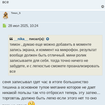
все
Timon_S
Н
28 июл 2025, 10:24
е
п
р
__nika__
писал(а):
о
тимон , думаю еще можно добавить в моменте
ч
запись экрана, и коммент на микрофон. результат
и
т
вообще должен быть отличный. мини ролик
а
записываете для себя. тогда точно ничего не
н
забудете, и с легкостью сможете проанализировать
н
все
ы
й
п
сеня записывал гдет час в итоге большинство
о
тишина а основное тупое метание которое не дает
с
никакой пользы так что отбросил теперь эту затею...
т
торговтаь должно быть легко если этого нет то оно