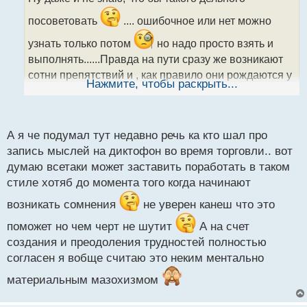
ч
и
посоветовать
.... ошибочное или нет можно
т
а
узнать только потом
но надо просто взять и
н
выполнять......Правда на пути сразу же возникают
н
сотни препятствий и , как правило они рождаются у
ы
Нажмите, чтобы раскрыть...
й
нас непосредственно в сознании
то есть, мы
п
сами себе создаем трудности, чтобы затем их
о
с
мужественно преодолевать....и только
А я че подумал тут недавно речь ка кто шал про
т
каждодневное исполнение пункт в пункт своего
запись мыслей на диктофон во время торговли.. вот
думаю всетаки может заставить поработать в таком
плана приведет к финансовой стабильности.
стиле хотяб до момента того когда начинают
возникать сомнения
не уверен канеш что это
поможет но чем черт не шутит
А на счет
создания и преодоления трудностей полностью
согласен я вобще считаю это неким ментально
материальным мазохизмом