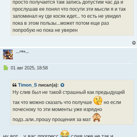
просто получается там запись допустим час да и
ы
й
прослушав ее понял что посути эти мысли я и так
п
запоминал ну где косяк идет... то есть не увидел
о
пока в этом пользы...может потом еще раз
с
т
попробую но пока не уверен
__nika__
Н
01 авг 2025, 18:58
е
п
р
Timon_S
писал(а):
о
Ну слив был не такой страшный как предыдущий
ч
и
так что можно сказать что получше
но если
т
почесноку то эти моменты уже изрядно
а
н
подз..али..прошу прощения за мат
н
ы
й
ну вот... у вас прогресс
слив уже не так и