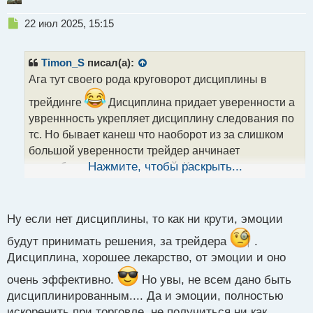
Н
22 июл 2025, 15:15
е
п
р
Timon_S
писал(а):
о
Ага тут своего рода круговорот дисциплины в
ч
и
трейдинге
Дисциплина придает уверенности а
т
увреннность укрепляет дисциплину следования по
а
тс. Но бывает канеш что наоборот из за слишком
н
н
большой уверенности трейдер анчинает
ы
пренебрегать дисциплинной. Кароч опять приходим
Нажмите, чтобы раскрыть...
й
к тому что баланс и только баланс может дать
п
о
вероятность стабильного заработка
.
с
Ну если нет дисциплины, то как ни крути, эмоции
т
будут принимать решения, за трейдера
.
Дисциплина, хорошее лекарство, от эмоции и оно
очень эффективно.
Но увы, не всем дано быть
дисциплинированным.... Да и эмоции, полностью
искоренить при торговле, не получиться ни как ...