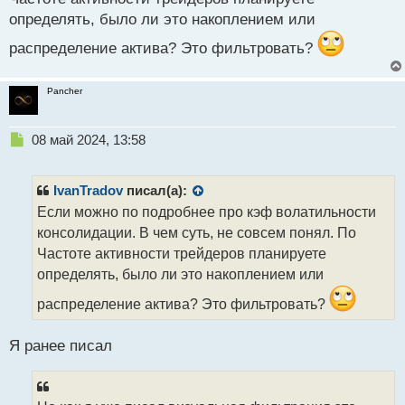
волатильности проторговки, который бы являлся
определять, было ли это накоплением или
фильтром для визуально выявленной модели.
распределение актива? Это фильтровать?
Pancher
Н
08 май 2024, 13:58
е
п
р
IvanTradov
писал(а):
о
Если можно по подробнее про кэф волатильности
ч
консолидации. В чем суть, не совсем понял. По
и
т
Частоте активности трейдеров планируете
а
определять, было ли это накоплением или
н
н
распределение актива? Это фильтровать?
ы
й
Я ранее писал
п
о
с
т