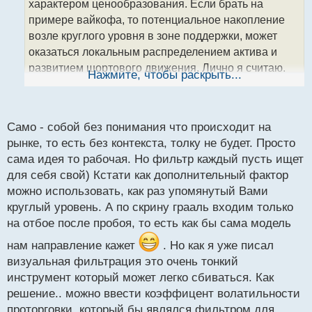
характером ценообразования. Если брать на
и
т
примере вайкофа, то потенциальное накопление
а
возле круглого уровня в зоне поддержки, может
н
оказаться локальным распределением актива и
н
развитием шортового движения. Лично я считаю,
ы
Нажмите, чтобы раскрыть...
й
что нужно обязательно учитывать контекст рынка.
п
о
с
Само - собой без понимания что происходит на
т
рынке, то есть без контекста, толку не будет. Просто
сама идея то рабочая. Но фильтр каждый пусть ищет
для себя свой) Кстати как дополнительный фактор
можно использовать, как раз упомянутый Вами
круглый уровень. А по скрину грааль входим только
на отбое после пробоя, то есть как бы сама модель
нам направление кажет
. Но как я уже писал
визуальная фильтрация это очень тонкий
инструмент который может легко сбиваться. Как
решение.. можно ввести коэффицент волатильности
проторговки, который бы являлся фильтром для