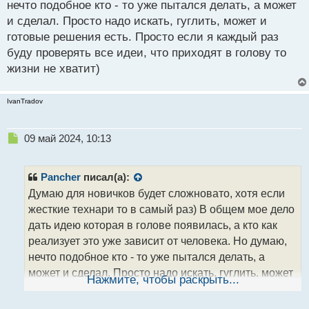
п
нечто подобное кто - то уже пытался делать, а может
о
и сделал. Просто надо искать, гуглить, может и
с
готовые решения есть. Просто если я каждый раз
т
буду проверять все идеи, что приходят в голову то
жизни не хватит)
IvanTradov
Н
09 май 2024, 10:13
е
п
р
Pancher
писал(а):
о
Думаю для новичков будет сложновато, хотя если
ч
жесткие технари то в самый раз) В общем мое дело
и
т
дать идею которая в голове появилась, а кто как
а
реализует это уже зависит от человека. Но думаю,
н
нечто подобное кто - то уже пытался делать, а
н
может и сделал. Просто надо искать, гуглить, может
ы
Нажмите, чтобы раскрыть...
й
и готовые решения есть. Просто если я каждый раз
п
буду проверять все идеи, что приходят в голову то