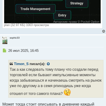
plan (32.97 КБ) 1003 просмотра
sophic33
Н
26 июл 2025, 16:45
е
п
р
Timon_S
писал(а):
о
Так а как следовать тому плану что создали перед
ч
торговлей если бывают импульсивные моменты
и
т
когда забываешься и начинаешь смотреть на рынок
а
уже по другому а в семя рпиходишь уже когда
н
н
отошел от того самого плана?
ы
й
Может тогда стоит описывать в дневнике каждый
п