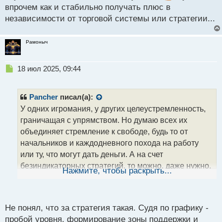
впрочем как и стабильно получать плюс в
независимости от торговой системы или стратегии...
Рамоныч
Н
18 июл 2025, 09:44
е
п
р
Pancher
писал(а):
о
У одних игромания, у других целеустремленность,
ч
граничащая с упрямством. Но думаю всех их
и
т
объединяет стремление к свободе, будь то от
а
начальников и каждодневного похода на работу
н
или ту, что могут дать деньги. А на счет
н
безиндикаторных стратегий, то можно, даже нужно,
ы
Нажмите, чтобы раскрыть...
й
посмотреть "BRV No Brainer". Думая она будет
п
очень многим полезная.
о
Сейчас попробую в библиотеку ее загрузить.
с
Не понял, что за стратегия такая. Судя по графику -
т
пробой уровня, формирование зоны поддержки и