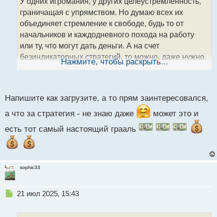
У одних игромания, у других целеустремленность,
ч
граничащая с упрямством. Но думаю всех их
и
т
объединяет стремление к свободе, будь то от
а
начальников и каждодневного похода на работу
н
или ту, что могут дать деньги. А на счет
н
безиндикаторных стратегий, то можно, даже нужно,
ы
Нажмите, чтобы раскрыть...
й
посмотреть "BRV No Brainer". Думая она будет
п
очень многим полезная.
о
Сейчас попробую в библиотеку ее загрузить.
с
Напишите как загрузите, а то прям заинтересовался,
т
а что за стратегия - не знаю даже
может это и
есть тот самый настоящий грааль
sophic33
Н
21 июл 2025, 15:43
е
п