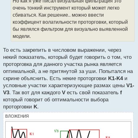
Но как я уже писал визуальная фильтрация это
очень тонкий инструмент который может легко
сбиваться. Как решение.. можно ввести
коэффицент волатильности проторговки, который
бы являлся фильтром для визуально выявленной
модели.
То есть закрепить в числовом выражении, через
некий показатель, который будет говорить о том, что
проторговка для данного участка рынка является
оптимальной, а не притянутой за уши. Попытался на
скрине объяснить. Есть некие проторговки
K1-K4
и
условные участки характеризующие размах цены
V1-
V3
. Так вот для каждого
V
есть свой показатель
f
который говорит об оптимальности выбора
проторговки
K
.
ВЛОЖЕНИЯ