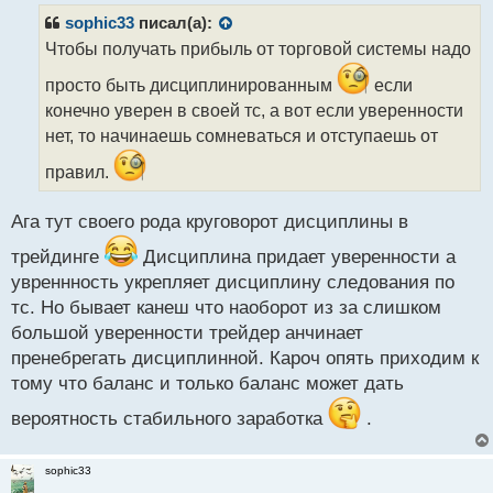
р
sophic33
писал(а):
о
Чтобы получать прибыль от торговой системы надо
ч
и
просто быть дисциплинированным
если
т
конечно уверен в своей тс, а вот если уверенности
а
нет, то начинаешь сомневаться и отступаешь от
н
н
правил.
ы
й
п
Ага тут своего рода круговорот дисциплины в
о
трейдинге
Дисциплина придает уверенности а
с
т
увреннность укрепляет дисциплину следования по
тс. Но бывает канеш что наоборот из за слишком
большой уверенности трейдер анчинает
пренебрегать дисциплинной. Кароч опять приходим к
тому что баланс и только баланс может дать
вероятность стабильного заработка
.
sophic33