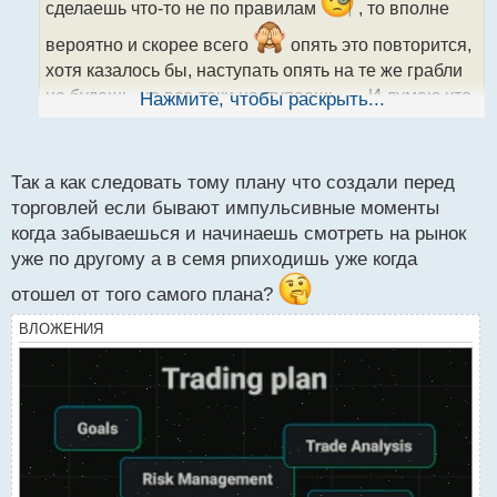
сделаешь что-то не по правилам
, то вполне
т
а
вероятно и скорее всего
опять это повторится,
н
хотя казалось бы, наступать опять на те же грабли
н
ы
не будешь, но все-таки наступаешь...... И думаю что
Нажмите, чтобы раскрыть...
й
нужен конкретный и четкий план действий,
п
созданный перед началом торговли и чтобы не
о
с
делать необдуманные действия, и ещё нужно уметь
Так а как следовать тому плану что создали перед
т
останавливаться на достигнутом и установленном
торговлей если бывают импульсивные моменты
на день плане и не стараться взять всё движение,
когда забываешься и начинаешь смотреть на рынок
так как можно потом об этом пожалеть.....
уже по другому а в семя рпиходишь уже когда
отошел от того самого плана?
ВЛОЖЕНИЯ