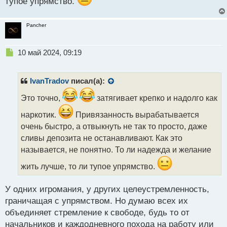
тупое упрямство.
Pancher
Н
10 май 2024, 09:19
е
п
р
IvanTradov
писал(а):
о
ч
Это точно,
затягивает крепко и надолго как
и
наркотик.
Привязанность вырабатывается
т
а
очень быстро, а отвыкнуть не так то просто, даже
н
сливы депозита не останавливают. Как это
н
называется, не понятно. То ли надежда и желание
ы
й
жить лучше, то ли тупое упрямство.
п
о
с
У одних игромания, у других целеустремленность,
т
граничащая с упрямством. Но думаю всех их
объединяет стремление к свободе, будь то от
начальников и каждодневного похода на работу или