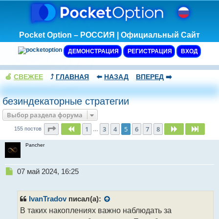
Pocket Option – РОССИЯ | Официальный Сайт
ДЕМОНСТРАЦИЯ
РЕГИСТРАЦИЯ
ВХОД
🍏
СВЕЖЕЕ
⤴️
ГЛАВНАЯ
⬅️
НАЗАД
ВПЕРЕД
➡️
безиндекаторные стратегии
Выбор раздела форума
Страница
5
из
8
1
3
4
5
6
7
8
Пред.
След.
След.
155 постов
…
Pancher
Н
07 май 2024, 16:25
е
п
р
IvanTradov
писал(а):
о
В таких накоплениях важно наблюдать за
ч