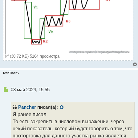
kf (30.72 КБ) 5184 просмотра
IvanTradov
Н
08 май 2024, 15:55
е
п
р
Pancher
писал(а):
о
Я ранее писал
ч
То есть закрепить в числовом выражении, через
и
т
некий показатель, который будет говорить о том, что
а
проторговка для данного участка рынка является