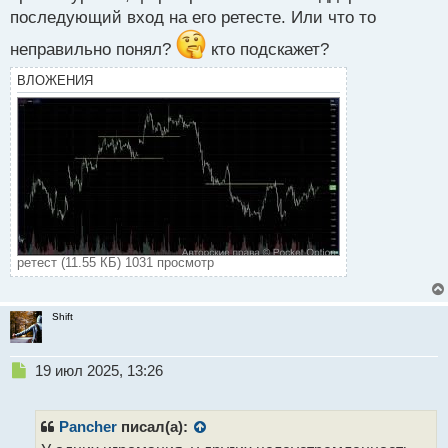
последующий вход на его ретесте. Или что то
неправильно понял?
кто подскажет?
ВЛОЖЕНИЯ
ретест (11.55 КБ) 1031 просмотр
Shift
Н
19 июл 2025, 13:26
е
п
р
Pancher
писал(а):
о