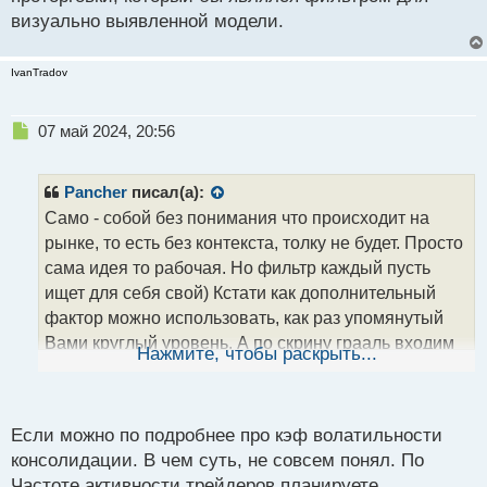
визуально выявленной модели.
IvanTradov
Н
07 май 2024, 20:56
е
п
р
Pancher
писал(а):
о
Само - собой без понимания что происходит на
ч
рынке, то есть без контекста, толку не будет. Просто
и
т
сама идея то рабочая. Но фильтр каждый пусть
а
ищет для себя свой) Кстати как дополнительный
н
фактор можно использовать, как раз упомянутый
н
Вами круглый уровень. А по скрину грааль входим
ы
Нажмите, чтобы раскрыть...
й
только на отбое после пробоя, то есть как бы сама
п
модель нам направление кажет
. Но как я уже
о
с
писал визуальная фильтрация это очень тонкий
Если можно по подробнее про кэф волатильности
т
инструмент который может легко сбиваться. Как
консолидации. В чем суть, не совсем понял. По
решение.. можно ввести коэффицент
Частоте активности трейдеров планируете