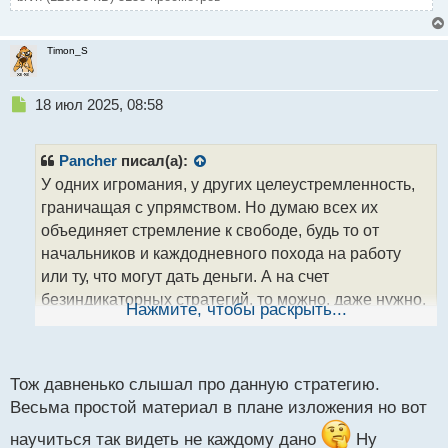
Timon_S
Н
18 июл 2025, 08:58
е
п
р
Pancher
писал(а):
о
У одних игромания, у других целеустремленность,
ч
граничащая с упрямством. Но думаю всех их
и
т
объединяет стремление к свободе, будь то от
а
начальников и каждодневного похода на работу
н
или ту, что могут дать деньги. А на счет
н
безиндикаторных стратегий, то можно, даже нужно,
ы
Нажмите, чтобы раскрыть...
й
посмотреть "BRV No Brainer". Думая она будет
п
очень многим полезная.
о
Сейчас попробую в библиотеку ее загрузить.
с
Тож давненько слышал про данную стратегию.
т
Весьма простой материал в плане изложения но вот
научиться так видеть не каждому дано
Ну