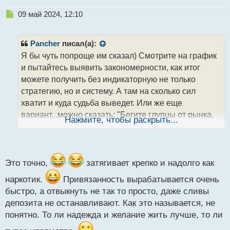
Н
09 май 2024, 12:10
е
п
р
Pancher
писал(а):
о
Я бы чуть попроще им сказал) Смотрите на график
ч
и пытайтесь выявить закономерности, как итог
и
т
можете получить без индикаторную не только
а
стратегию, но и систему. А там на сколько сил
н
хватит и куда судьба выведет. Или же еще
н
вариант...можно сказать: "Бегите глупцы от рынка,
ы
Нажмите, чтобы раскрыть...
й
бегите") Пока не поздно, а то потом будет сложней
п
завязать.
о
с
т
Это точно,
затягивает крепко и надолго как
наркотик.
Привязанность вырабатывается очень
быстро, а отвыкнуть не так то просто, даже сливы
депозита не останавливают. Как это называется, не
понятно. То ли надежда и желание жить лучше, то ли