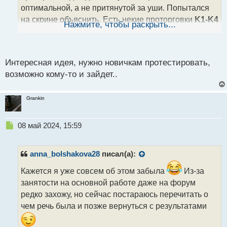
н
оптимальной, а не притянутой за уши. Попытался
н
на скрине объяснить. Есть некие проторговки
K1-K4
ы
Нажмите, чтобы раскрыть...
й
и условные участки характеризующие размах цены
п
V1-V3
. Так вот для каждого
V
есть свой показатель
f
о
который говорит об оптимальности выбора
с
Интересная идея, нужно новичкам протестировать,
проторговки
K
.
т
возможно кому-то и зайдет..
Grankin
Н
08 май 2024, 15:59
е
п
р
anna_bolshakova28
писал(а):
о
ч
Кажется я уже совсем об этом забыла
Из-за
и
занятости на основной работе даже на форум
т
редко захожу, но сейчас постараюсь перечитать о
а
чем речь была и позже вернуться с результатами
н
н
ы