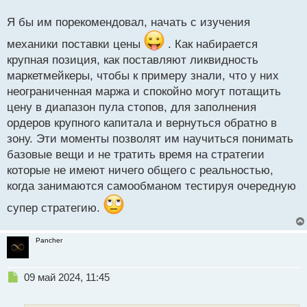
о
жизни не хватит)
с
Я бы им порекомендовал, начать с изучения
т
механики поставки цены
. Как набирается
крупная позиция, как поставляют ликвидность
маркетмейкеры, чтобы к примеру знали, что у них
неограниченная маржа и спокойно могут потащить
цену в диапазон пула стопов, для заполнения
ордеров крупного капитала и вернуться обратно в
зону. Эти моменты позволят им научиться понимать
базовые вещи и не тратить время на стратегии
которые не имеют ничего общего с реальностью,
когда занимаются самообманом тестируя очередную
супер стратегию.
Pancher
Н
09 май 2024, 11:45
е
п