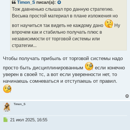
р
Timon_S
писал(а):
о
Тож давненько слышал про данную стратегию.
ч
Весьма простой материал в плане изложения но
и
т
вот научиться так видеть не каждому дано
Ну
а
впрочем как и стабильно получать плюс в
н
н
независимости от торговой системы или
ы
стратегии...
й
п
Чтобы получать прибыль от торговой системы надо
о
с
просто быть дисциплинированным
если конечно
т
уверен в своей тс, а вот если уверенности нет, то
начинаешь сомневаться и отступаешь от правил.
Timon_S
Н
21 июл 2025, 16:55
е
п