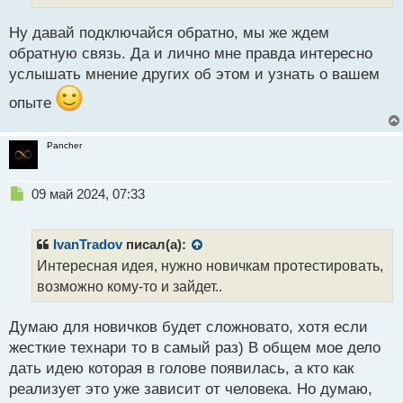
й
п
Ну давай подключайся обратно, мы же ждем
о
обратную связь. Да и лично мне правда интересно
с
услышать мнение других об этом и узнать о вашем
т
опыте
Pancher
Н
09 май 2024, 07:33
е
п
р
IvanTradov
писал(а):
о
Интересная идея, нужно новичкам протестировать,
ч
возможно кому-то и зайдет..
и
т
а
Думаю для новичков будет сложновато, хотя если
н
жесткие технари то в самый раз) В общем мое дело
н
дать идею которая в голове появилась, а кто как
ы
й
реализует это уже зависит от человека. Но думаю,