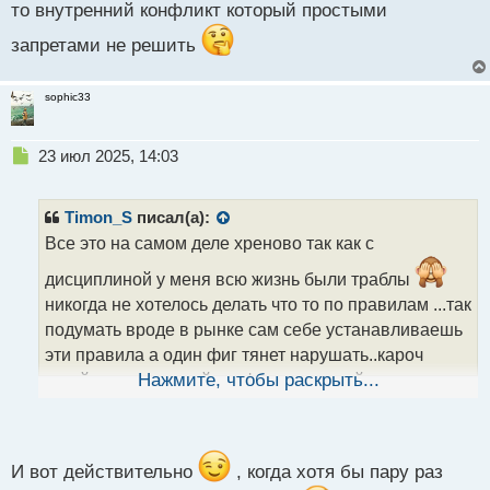
то внутренний конфликт который простыми
запретами не решить
sophic33
Н
23 июл 2025, 14:03
е
п
р
Timon_S
писал(а):
о
Все это на самом деле хреново так как с
ч
и
дисциплиной у меня всю жизнь были траблы
т
никогда не хотелось делать что то по правилам ...так
а
подумать вроде в рынке сам себе устанавливаешь
н
н
эти правила а один фиг тянет нарушать..кароч
ы
какой то внутренний конфликт который простыми
Нажмите, чтобы раскрыть...
й
п
запретами не решить
о
с
т
И вот действительно
, когда хотя бы пару раз