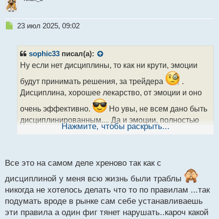
Н
23 июл 2025, 09:02
е
п
р
sophic33
писал(а):
о
Ну если нет дисциплины, то как ни крути, эмоции
ч
и
будут принимать решения, за трейдера
.
т
Дисциплина, хорошее лекарство, от эмоции и оно
а
н
очень эффективно.
Но увы, не всем дано быть
н
дисциплинированным.... Да и эмоции, полностью
ы
Нажмите, чтобы раскрыть...
искоренить при торговле, не получиться ни как ...
й
п
другое дело, научиться их не допускать когда
о
с
торгуешь
, к этому нужно стремиться.
Все это на самом деле хреново так как с
т
дисциплиной у меня всю жизнь были траблы
никогда не хотелось делать что то по правилам ...так
подумать вроде в рынке сам себе устанавливаешь
эти правила а один фиг тянет нарушать..кароч какой