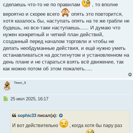
сделаешь что-то не по правилам
, то вполне
вероятно и скорее всего
опять это повторится,
хотя казалось бы, наступать опять на те же грабли не
будешь, но все-таки наступаешь...... И думаю что
нужен конкретный и четкий план действий,
созданный перед началом торговли и чтобы не
делать необдуманные действия, и ещё нужно уметь
останавливаться на достигнутом и установленном на
день плане и не стараться взять всё движение, так
как можно потом об этом пожалеть.....
Timon_S
Н
25 июл 2025, 16:17
е
п
р
sophic33
писал(а):
о
ч
И вот действительно
, когда хотя бы пару раз
и