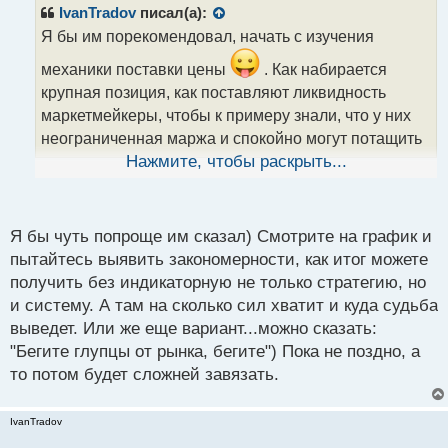
р
IvanTradov
писал(а):
о
Я бы им порекомендовал, начать с изучения
ч
и
механики поставки цены
. Как набирается
т
крупная позиция, как поставляют ликвидность
а
маркетмейкеры, чтобы к примеру знали, что у них
н
н
неограниченная маржа и спокойно могут потащить
ы
цену в диапазон пула стопов, для заполнения
Нажмите, чтобы раскрыть...
й
ордеров крупного капитала и вернуться обратно в
п
зону. Эти моменты позволят им научиться понимать
о
с
базовые вещи и не тратить время на стратегии
Я бы чуть попроще им сказал) Смотрите на график и
т
которые не имеют ничего общего с реальностью,
пытайтесь выявить закономерности, как итог можете
когда занимаются самообманом тестируя
получить без индикаторную не только стратегию, но
и систему. А там на сколько сил хватит и куда судьба
очередную супер стратегию.
выведет. Или же еще вариант...можно сказать:
"Бегите глупцы от рынка, бегите") Пока не поздно, а
то потом будет сложней завязать.
IvanTradov