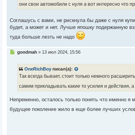
и
они свои автомобили с нуля а вот интересно что п
т
а
н
Соглашусь с вами, не рискнула бы даже с нуля куп
н
будет, а может и нет. Лучше япошку подержанную взя
ы
й
туда больше лезть не надо
п
о
с
Н
goodmah
»
13 июл 2024, 15:56
т
е
п
р
OneRichBoy
писал(а):
о
Так всегда бывает, стоит только немного расширит
ч
и
самим прикладывать какие то усилия и действия, а
т
а
Непременно, осталось только понять что именно я м
н
н
будущее поколение жило в еще более лучших усл
ы
й
п
о
с