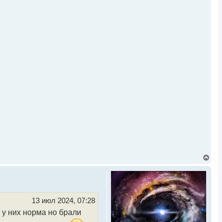
В
е
р
н
у
т
ь
13 июл 2024, 07:28
с
о у них норма но брали
я
к