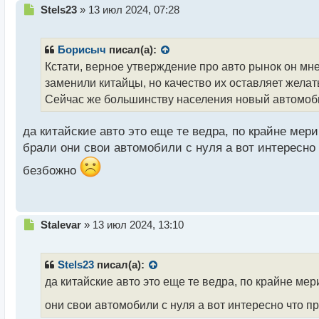
Н
Stels23
»
13 июл 2024, 07:28
е
п
р
Борисыч
писал(а):
о
Кстати, верное утверждение про авто рынок он мне
ч
заменили китайцы, но качество их оставляет желат
и
т
Сейчас же большинству населения новый автомобил
а
н
да китайские авто это еще те ведра, по крайне мери
н
брали они свои автомобили с нуля а вот интересно
ы
й
безбожно
п
о
с
т
Н
Stalevar
»
13 июл 2024, 13:10
е
п
р
Stels23
писал(а):
о
да китайские авто это еще те ведра, по крайне мер
ч
и
они свои автомобили с нуля а вот интересно что п
т