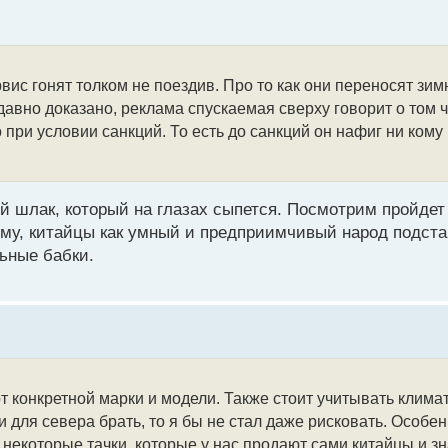
рвис гонят толком не поездив. Про то как они переносят зи
давно доказано, реклама спускаемая сверху говорит о том ч
 при условии санкций. То есть до санкций он нафиг ни кому
ий шлак, который на глазах сыпется. Посмотрим пройдет 
тому, китайцы как умный и предприимчивый народ подст
ьные бабки.
 от конкретной марки и модели. Также стоит учитывать клима
ли для севера брать, то я бы не стал даже рисковать. Особен
о некоторые тачки, которые у нас продают сами китайцы и зн