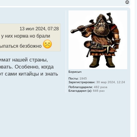
В
е
р
н
у
т
ь
13 июл 2024, 07:28
с
о у них норма но брали
я
к
н
 сыпаться безбожно
а
ч
а
лимат нашей страны,
л
у
овать. Особенно, когда
Борисыч
ют сами китайцы и знать
Посты:
1945
Зарегистрирован:
30 мар 2024, 12:24
Поблагодарили:
482 раза
Благодарил (а):
646 раз