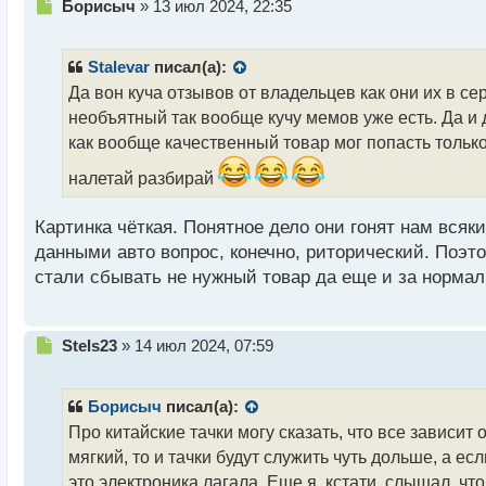
Н
Борисыч
»
13 июл 2024, 22:35
е
п
р
Stalevar
писал(а):
о
Да вон куча отзывов от владельцев как они их в се
ч
необъятный так вообще кучу мемов уже есть. Да и 
и
т
как вообще качественный товар мог попасть только
а
налетай разбирай
н
н
ы
Картинка чёткая. Понятное дело они гонят нам всяк
й
данными авто вопрос, конечно, риторический. Поэ
п
стали сбывать не нужный товар да еще и за нормал
о
с
т
Н
Stels23
»
14 июл 2024, 07:59
е
п
р
Борисыч
писал(а):
о
Про китайские тачки могу сказать, что все зависит
ч
мягкий, то и тачки будут служить чуть дольше, а ес
и
т
это электроника лагала. Еще я, кстати, слышал, чт