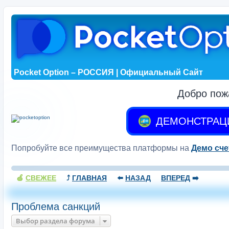
Pocket Option – РОССИЯ | Официальный Сайт
Добро пож
ДЕМОНСТРАЦ
Попробуйте все преимущества платформы на
Демо сче
🍏
СВЕЖЕЕ
⤴️
ГЛАВНАЯ
⬅️
НАЗАД
ВПЕРЕД
➡️
Проблема санкций
Выбор раздела форума