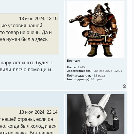
р
н
у
т
ь
13 июл 2024, 13:10
с
мние условия нашей
я
к
то товар не очень. Да и
н
а
 не нужен был а здесь
ч
а
л
у
Борисыч
пару лет и что будет с
Посты:
1945
авили плечо помощи и
Зарегистрирован:
30 мар 2024, 12:24
Поблагодарили:
482 раза
Благодарил (а):
646 раз
В
е
р
н
у
т
ь
13 июл 2024, 22:14
с
т нашей страны, если он
я
к
но, когда был холод и вся
н
а
ать не знают. Вот нашел