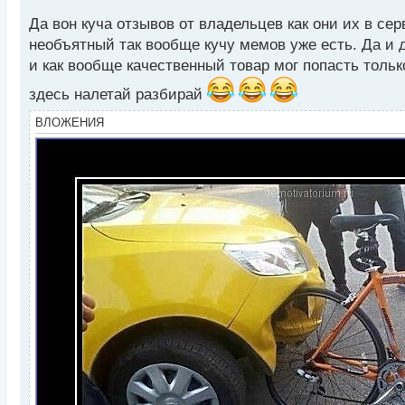
а
Да вон куча отзывов от владельцев как они их в се
н
н
необъятный так вообще кучу мемов уже есть. Да и д
ы
и как вообще качественный товар мог попасть тольк
й
п
здесь налетай разбирай
о
ВЛОЖЕНИЯ
с
т