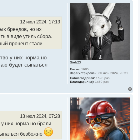
12 июл 2024, 17:13
ых брендов, но их
ть в виде утиль сбора.
ный процент стали.
ство у них норма но
Stels23
маю будет сыпаться
Посты:
1685
Зарегистрирован:
30 июн 2024, 20:51
Поблагодарили:
1598 раз
Благодарил (а):
1459 раз
В
е
р
н
у
т
ь
13 июл 2024, 07:28
с
о у них норма но брали
я
к
н
 сыпаться безбожно
а