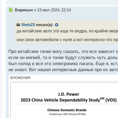
т
Н
Борисыч
»
13 июл 2024, 22:14
е
п
р
Stels23
писал(а):
о
да китайские авто это еще те ведра, по крайне мер
ч
и
они свои автомобили с нуля а вот интересно что п
т
а
Про китайские тачки могу сказать, что все зависит
н
н
если он мягкий, то и тачки будут служить чуть доль
ы
был холод и вся это электроника лагала. Еще я, кс
й
не знают. Вот нашел интересные данные про их авт
п
о
ВЛОЖЕНИЯ
с
т