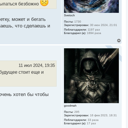
н
 сыпаться безбожно
а
ч
а
Svetoch
л
етку, может и бегать
Посты:
1730
у
знаешь, что сделаешь и
Зарегистрирован:
30 июн 2024, 21:01
Поблагодарили:
1197 раз
Благодарил (а):
1894 раза
В
е
р
н
у
т
ь
11 июл 2024, 19:35
с
 будущее стоит еще и
я
к
н
а
ч
а
 очень хотел бы чтобы
л
у
goodmah
Посты:
295
Зарегистрирован:
16 фев 2023, 18:31
Поблагодарили:
33 раза
Благодарил (а):
17 раз