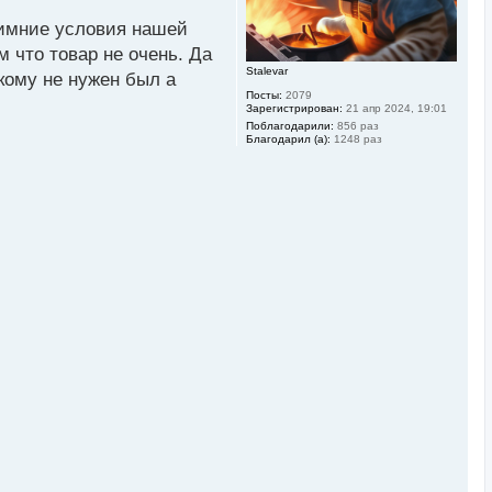
ч
а
 зимние условия нашей
л
у
м что товар не очень. Да
Stalevar
 кому не нужен был а
Посты:
2079
Зарегистрирован:
21 апр 2024, 19:01
Поблагодарили:
856 раз
Благодарил (а):
1248 раз