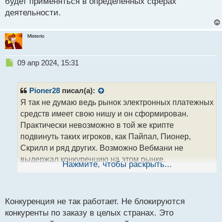
будет применяться в определенных сферах
деятельности.
Misterio
Н
09 апр 2024, 15:31
е
п
р
Pioner28
писал(а):
о
Я так не думаю ведь рынок электронных платежных
ч
средств имеет свою нишу и он сформирован.
и
т
Практически невозможно в той же крипте
а
подвинуть таких игроков, как Пайпал, Пионер,
н
Скрилл и ряд других. Возможно Вебмани не
н
выдержал конкуренцию на этом рынке.
ы
Нажмите, чтобы раскрыть...
й
Криптовалюта имеет свою сферу применения и она
п
в будущем также будет применяться в
о
определенных сферах деятельности.
с
Конкуренция не так работает. Не блокируются
т
конкуренты по заказу в целых странах. Это