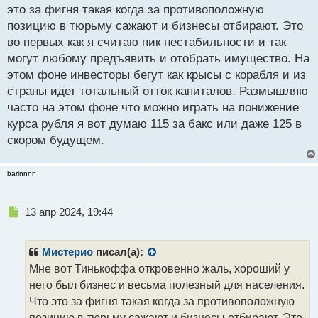
это за фигня такая когда за противоположную
из-за его позиции по СВО, а так он сейчас
позицию в тюрьму сажают и бизнесы отбирают. Это
выполняет те же функции, что и ранее только
во первых как я считаю пик нестабильности и так
добавил в свою экосистему другие направления в
могут любому предъявить и отобрать имущество. На
видение бизнеса.
этом фоне инвесторы бегут как крысы с корабля и из
страны идет тотальный отток капиталов. Размышляю
часто на этом фоне что можно играть на понижение
курса рубля я вот думаю 115 за бакс или даже 125 в
скором будущем.
barinnnn
Н
13 апр 2024, 19:44
е
п
р
Мистерио
писал(а):
о
Мне вот Тинькоффа откровенно жаль, хороший у
ч
него был бизнес и весьма полезный для населения.
и
т
Что это за фигня такая когда за противоположную
а
позицию в тюрьму сажают и бизнесы отбирают. Это