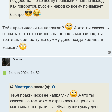
неудобства, но ко всему привыкли и нашли выход.
н
н
Как говорится, русский народ ко всему привыкает
ы
быстро
й
п
о
Тебя практически не напрягли?
А что ты скажешь
с
т
о том как это отразилось на ценах в магазинах, ты
тратишь сейчас ту же сумму денег когда ходишь в
маркет?
Grankin
Н
14 апр 2024, 14:52
е
п
р
Мистерио
писал(а):
о
ч
Тебя практически не напрягли?
А что ты
и
скажешь о том как это отразилось на ценах в
т
магазинах, ты тратишь сейчас ту же сумму денег
а