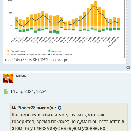
граф145 (37.93 КБ) 1392 просмотра
Misterio
Н
14 апр 2024, 12:24
е
п
р
Pioner28
писал(а):
о
Касаемо курса бакса могу сказать, что, как
ч
говорится, время покажет, но думаю он останется в
и
т
этом году плюс-минус на одном уровне, но