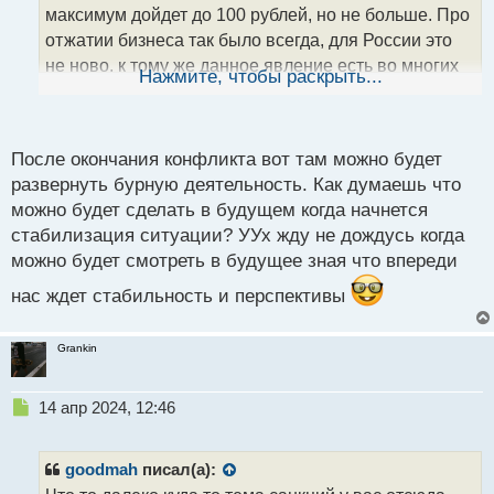
а
максимум дойдет до 100 рублей, но не больше. Про
н
отжатии бизнеса так было всегда, для России это
н
не ново, к тому же данное явление есть во многих
ы
Нажмите, чтобы раскрыть...
й
странах в разной степени давления. Также можно
п
вспомнить знаменитую сделку ВТБ с покупкой
о
Магнита там тоже было оказано определенное
с
После окончания конфликта вот там можно будет
давление. Про отток капитала могу сказать, что пик
т
развернуть бурную деятельность. Как думаешь что
прошел и те кто хотел уйти они сразу это сделали, а
можно будет сделать в будущем когда начнется
основная масса ждет окончания конфликта.
стабилизация ситуации? УУх жду не дождусь когда
можно будет смотреть в будущее зная что впереди
нас ждет стабильность и перспективы
Grankin
Н
14 апр 2024, 12:46
е
п
р
goodmah
писал(а):
о