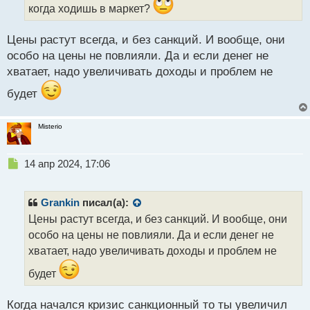
н
когда ходишь в маркет?
н
ы
Цены растут всегда, и без санкций. И вообще, они
й
п
особо на цены не повлияли. Да и если денег не
о
хватает, надо увеличивать доходы и проблем не
с
т
будет
Misterio
Н
14 апр 2024, 17:06
е
п
р
Grankin
писал(а):
о
Цены растут всегда, и без санкций. И вообще, они
ч
особо на цены не повлияли. Да и если денег не
и
т
хватает, надо увеличивать доходы и проблем не
а
будет
н
н
ы
Когда начался кризис санкционный то ты увеличил