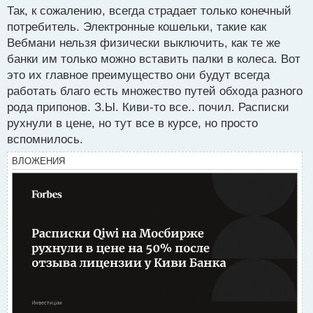
с
Так, к сожалению, всегда страдает только конечный
т
устраивают грызню в борьбе за свои потоки.
потребитель. Электронные кошельки, такие как
Вебмани нельзя физически выключить, как те же
банки им только можно вставить палки в колеса. Вот
это их главное преимущество они будут всегда
работать благо есть множество путей обхода разного
рода припонов. З.Ы. Киви-то все.. почил. Расписки
рухнули в цене, но тут все в курсе, но просто
вспомнилось.
ВЛОЖЕНИЯ