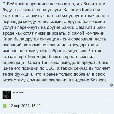
с
С Вебмани в принципе все понятно, как были так и
т
случилось большей частью
будут оказывать свои услуги. Касаемо Киви они
хотят восстановить часть своих услуг в том числе и
переводы между кошельками, а другие банковские
услуги перекинуть на другие банки. Сам Киви банк
вроде как хотят ликвидировать. У самой компании
Киви была другая ситуация - они совершали часть
операций, которые не нравились государству и
именно поэтому у них забрали лицензию. Что же
сказать про Тинькофф банк он просто сменил
владельца - Олега Тинькова вынудили продать банк
из-за его позиции по СВО, а так он сейчас выполняет
те же функции, что и ранее только добавил в свою
экосистему другие направления в видение бизнеса.
goodmah
Н
12 апр 2024, 16:42
е