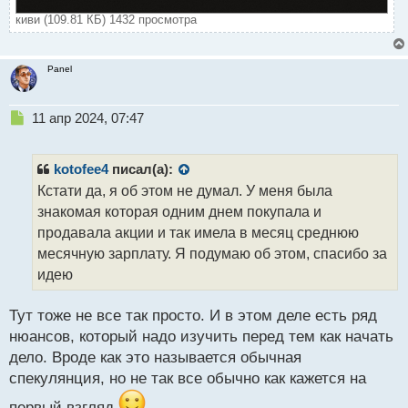
киви (109.81 КБ) 1432 просмотра
Panel
Н
11 апр 2024, 07:47
е
п
р
kotofee4
писал(а):
о
Кстати да, я об этом не думал. У меня была
ч
знакомая которая одним днем покупала и
и
т
продавала акции и так имела в месяц среднюю
а
месячную зарплату. Я подумаю об этом, спасибо за
н
идею
н
ы
й
Тут тоже не все так просто. И в этом деле есть ряд
п
нюансов, который надо изучить перед тем как начать
о
дело. Вроде как это называется обычная
с
спекулянция, но не так все обычно как кажется на
т
первый взгляд