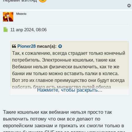
Misterio
Н
11 апр 2024, 08:06
е
п
р
Pioner28
писал(а):
о
Так, к сожалению, всегда страдает только конечный
ч
потребитель. Электронные кошельки, такие как
и
т
Вебмани нельзя физически выключить, как те же
а
банки им только можно вставить палки в колеса.
н
Вот это их главное преимущество они будут всегда
н
работать благо есть множество путей обхода
ы
Нажмите, чтобы раскрыть...
й
разного рода припонов. З.Ы. Киви-то все.. почил.
п
Расписки рухнули в цене, но тут все в курсе, но
о
просто вспомнилось.
с
Такие кошельки как вебмани нельзя просто так
т
выключить потому что они все делают по
европейским законам и прижать их смогли только в