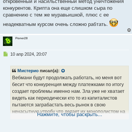
откровенный и насильственный метод уничтожения
конкурентов. Крипта она еще слишком сыра по
сравнению с тем же муравьишкой, плюс с ее
неадекватным курсом очень сложно рабтать.
Pioner28
Н
10 апр 2024, 20:07
е
п
р
Мистерио
писал(а):
о
Вебмани будут продолжать работать, но меня вот
ч
бесит что конкуренция между платежками по итогу
и
т
создает проблемы именно нам. Зла уже не хватает
а
видеть как периодически кто то из капиталистов
н
пытаются заграбастать весь рынок в свою
н
ненасытную утробу что делает их монополистом на
ы
Нажмите, чтобы раскрыть...
й
рынке и у нас пропадает право выбора чем мы
п
можем пользоваться что создает во многих случаях
о
сложности именно нам, а не этим супчикам что