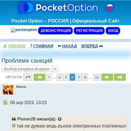
Pocket Option – РОССИЯ | Официальный Сайт
ДЕМОНСТРАЦИЯ
РЕГИСТРАЦИЯ
ВХОД
🍏
СВЕЖЕЕ
⤴️
ГЛАВНАЯ
⬅️
НАЗАД
ВПЕРЕД
➡️
Проблема санкций
Выбор раздела форума
Страница
6
из
22
1
4
5
6
7
8
22
Пред.
След.
Сле
439 постов
…
…
Misterio
Н
08 апр 2024, 13:23
е
п
р
Pioner28
писал(а):
о
Я так не думаю ведь рынок электронных платежных
ч