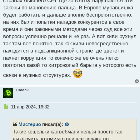
странах бывшего СНГ где за взятку нарушаются эти
законы по мановению пальца. В Европе муравьишка
будет работать и дальше вполне беспрепятственно,
на них были попытки нападок конкурентов в свое
время и они законными методами через суд все эти
вопросы успешно решали и не раз. А вот киви рухнул
так там все понятно, так как киви непосредственно
находится в подсанкционной стране где цветет и
пахнет коррупция то конечно же ее очень легко
поглотил какой то хитрожопый барыга у которого есть
связи в нужных структурах.
Pioner28
Н
11 апр 2024, 16:32
е
п
р
Мистерио
писал(а):
о
Такие кошельки как вебмани нельзя просто так
ч
выключить потому что они все делают по