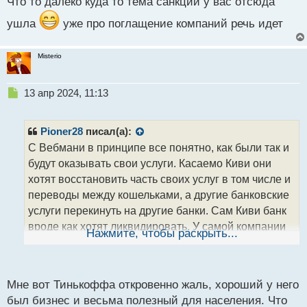
Что то далеко куда то тема санкций у вас отсюда
п
р
ушла
уже про поглащение компаний речь идет
о
ч
и
Misterio
т
а
н
Н
13 апр 2024, 11:13
н
е
ы
п
й
р
Pioner28
писал(а):
п
о
С Вебмани в принципе все понятно, как были так и
о
ч
с
будут оказывать свои услуги. Касаемо Киви они
и
т
т
хотят восстановить часть своих услуг в том числе и
а
переводы между кошельками, а другие банковские
н
услуги перекинуть на другие банки. Сам Киви банк
н
вроде как хотят ликвидировать. У самой компании
ы
Нажмите, чтобы раскрыть...
й
Киви была другая ситуация - они совершали часть
п
операций, которые не нравились государству и
о
именно поэтому у них забрали лицензию. Что же
с
Мне вот Тинькоффа откровенно жаль, хороший у него
сказать про Тинькофф банк он просто сменил
т
был бизнес и весьма полезный для населения. Что
владельца - Олега Тинькова вынудили продать банк