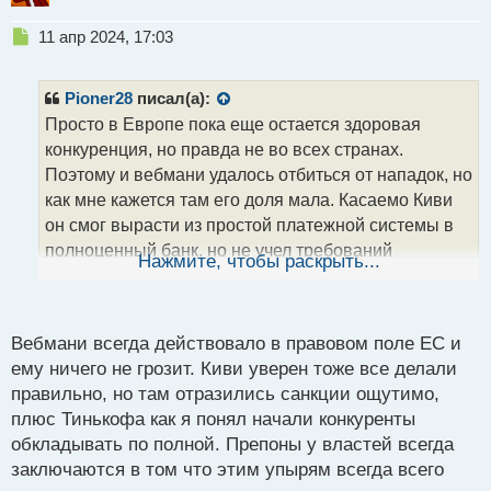
Н
11 апр 2024, 17:03
е
п
р
Pioner28
писал(а):
о
Просто в Европе пока еще остается здоровая
ч
конкуренция, но правда не во всех странах.
и
т
Поэтому и вебмани удалось отбиться от нападок, но
а
как мне кажется там его доля мала. Касаемо Киви
н
он смог вырасти из простой платежной системы в
н
полноценный банк, но не учел требований
ы
Нажмите, чтобы раскрыть...
й
законодательства о более прозрачной
п
деятельности по движению средств, решив
о
технично обходить некоторые препоны от властей и
с
Вебмани всегда действовало в правовом поле ЕС и
поэтому его юр.лицо решили полностью
т
ему ничего не грозит. Киви уверен тоже все делали
ликвидировать.
правильно, но там отразились санкции ощутимо,
плюс Тинькофа как я понял начали конкуренты
обкладывать по полной. Препоны у властей всегда
заключаются в том что этим упырям всегда всего