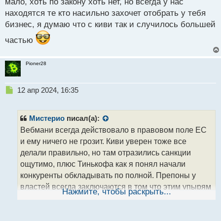
мало, хоть по закону хоть нет, но всегда у нас
находятся те кто насильно захочет отобрать у тебя
бизнес, я думаю что с киви так и случилось большей
частью
Pioner28
Н
12 апр 2024, 16:35
е
п
р
Мистерио
писал(а):
о
Вебмани всегда действовало в правовом поле ЕС
ч
и ему ничего не грозит. Киви уверен тоже все
и
т
делали правильно, но там отразились санкции
а
ощутимо, плюс Тинькофа как я понял начали
н
конкуренты обкладывать по полной. Препоны у
н
властей всегда заключаются в том что этим упырям
ы
Нажмите, чтобы раскрыть...
й
всегда всего мало, хоть по закону хоть нет, но
п
всегда у нас находятся те кто насильно захочет
о
отобрать у тебя бизнес, я думаю что с киви так и