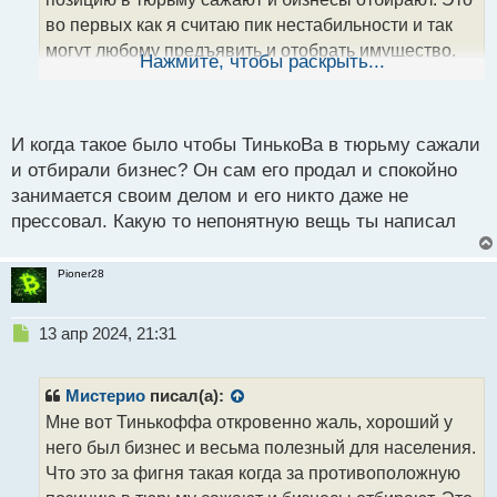
н
во первых как я считаю пик нестабильности и так
н
могут любому предъявить и отобрать имущество.
ы
Нажмите, чтобы раскрыть...
й
На этом фоне инвесторы бегут как крысы с корабля
п
и из страны идет тотальный отток капиталов.
о
Размышляю часто на этом фоне что можно играть
с
И когда такое было чтобы ТинькоВа в тюрьму сажали
на понижение курса рубля я вот думаю 115 за бакс
т
и отбирали бизнес? Он сам его продал и спокойно
или даже 125 в скором будущем.
занимается своим делом и его никто даже не
прессовал. Какую то непонятную вещь ты написал
Pioner28
Н
13 апр 2024, 21:31
е
п
р
Мистерио
писал(а):
о
Мне вот Тинькоффа откровенно жаль, хороший у
ч
него был бизнес и весьма полезный для населения.
и
т
Что это за фигня такая когда за противоположную
а