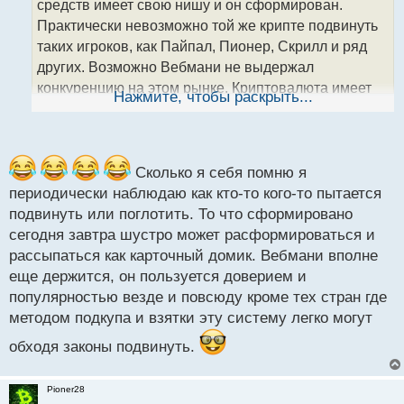
средств имеет свою нишу и он сформирован.
и
т
Практически невозможно той же крипте подвинуть
а
таких игроков, как Пайпал, Пионер, Скрилл и ряд
н
других. Возможно Вебмани не выдержал
н
конкуренцию на этом рынке. Криптовалюта имеет
ы
Нажмите, чтобы раскрыть...
й
свою сферу применения и в будущем она также
п
будет применяться в определенных сферах
о
деятельности.
с
т
Сколько я себя помню я
периодически наблюдаю как кто-то кого-то пытается
подвинуть или поглотить. То что сформировано
сегодня завтра шустро может расформироваться и
рассыпаться как карточный домик. Вебмани вполне
еще держится, он пользуется доверием и
популярностью везде и повсюду кроме тех стран где
методом подкупа и взятки эту систему легко могут
обходя законы подвинуть.
Pioner28