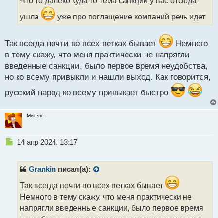
Что то далеко куда то тема санкций у вас отсюда
ч
и
ушла
уже про поглащение компаний речь идет
т
а
н
Так всегда почти во всех ветках бывает
Немного
н
в тему скажу, что меня практически не напрягли
ы
введенные санкции, было первое время неудобства,
й
п
но ко всему привыкли и нашли выход. Как говорится,
о
русский народ ко всему привыкает быстро
с
т
Misterio
Н
14 апр 2024, 13:17
е
п
р
Grankin
писал(а):
о
ч
Так всегда почти во всех ветках бывает
и
Немного в тему скажу, что меня практически не
т
напрягли введенные санкции, было первое время
а