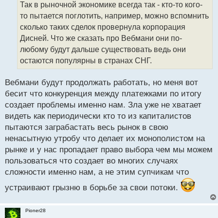
о
Так в рыночной экономике всегда так - кто-то кого-
ч
то пытается поглотить, например, можно вспомнить
и
т
сколько таких сделок провернула корпорация
а
Дисней. Что же сказать про Вебмани они по-
н
любому будут дальше существовать ведь они
н
остаются популярны в странах СНГ.
ы
й
п
Вебмани будут продолжать работать, но меня вот
о
бесит что конкуренция между платежками по итогу
с
создает проблемы именно нам. Зла уже не хватает
т
видеть как периодически кто то из капиталистов
пытаются заграбастать весь рынок в свою
ненасытную утробу что делает их монополистом на
рынке и у нас пропадает право выбора чем мы можем
пользоваться что создает во многих случаях
сложности именно нам, а не этим супчикам что
устраивают грызню в борьбе за свои потоки.
Pioner28