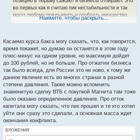
позицию в тюрьму сажают и бизнесы отбирают. Это
н
во первых как я считаю пик нестабильности и так
н
могут любому предъявить и отобрать имущество.
ы
Нажмите, чтобы раскрыть...
й
На этом фоне инвесторы бегут как крысы с корабля
п
и из страны идет тотальный отток капиталов.
о
Размышляю часто на этом фоне что можно играть
с
Касаемо курса бакса могу сказать, что, как говорится,
на понижение курса рубля я вот думаю 115 за бакс
т
время покажет, но думаю он останется в этом году
или даже 125 в скором будущем.
плюс-минус на одном уровне, но максимум дойдет
до 100 рублей, но не больше. Про отжатии бизнеса
так было всегда, для России это не ново, к тому же
данное явление есть во многих странах в разной
степени давления. Также можно вспомнить
знаменитую сделку ВТБ с покупкой Магнита там тоже
было оказано определенное давление. Про отток
капитала могу сказать, что пик прошел и те кто хотел
уйти они сразу это сделали, а основная масса ждет
окончания конфликта.
ВЛОЖЕНИЯ