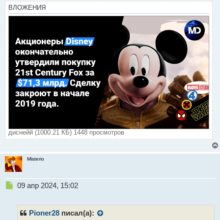
ВЛОЖЕНИЯ
диснейй (1000.21 КБ) 1448 просмотров
Misterio
Н
09 апр 2024, 15:02
е
п
р
Pioner28
писал(а):