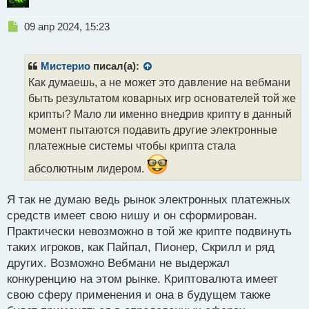
Н
09 апр 2024, 15:23
е
п
р
Мистерио
писал(а):
о
Как думаешь, а не может это давление на вебмани
ч
быть результатом коварных игр основателей той же
и
т
крипты? Мало ли именно внедрив крипту в данный
а
момент пытаются подавить другие электронные
н
платежные системы чтобы крипта стала
н
ы
абсолютным лидером.
й
п
Я так не думаю ведь рынок электронных платежных
о
с
средств имеет свою нишу и он сформирован.
т
Практически невозможно в той же крипте подвинуть
таких игроков, как Пайпал, Пионер, Скрилл и ряд
других. Возможно Вебмани не выдержал
конкуренцию на этом рынке. Криптовалюта имеет
свою сферу применения и она в будущем также