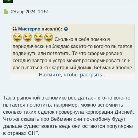
Н
09 апр 2024, 14:51
е
п
р
Мистерио
писал(а):
о
ч
Сколько я себя помню я
и
периодически наблюдаю как кто-то кого-то пытается
т
подвинуть или поглотить. То что сформировано
а
сегодня завтра шустро может расформироваться и
н
н
рассыпаться как карточный домик. Вебмани вполне
ы
еще держится, он пользуется доверием и
Нажмите, чтобы раскрыть...
й
популярностью везде и повсюду кроме тех стран
п
где методом подкупа и взятки эту систему легко
о
с
Так в рыночной экономике всегда так - кто-то кого-то
могут обходя законы подвинуть.
т
пытается поглотить, например, можно вспомнить
сколько таких сделок провернула корпорация Дисней.
Что же сказать про Вебмани они по-любому будут
дальше существовать ведь они остаются популярны
в странах СНГ.