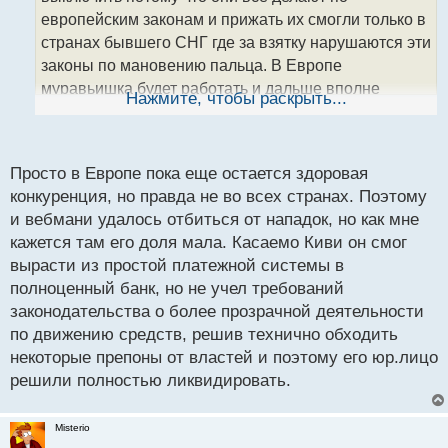
и
т
европейским законам и прижать их смогли только в
а
странах бывшего СНГ где за взятку нарушаются эти
н
законы по мановению пальца. В Европе
н
муравьишка будет работать и дальше вполне
ы
Нажмите, чтобы раскрыть...
й
беспрепятственно, на них были попытки нападок
п
конкурентов в свое время и они законными
о
методами через суд все эти вопросы успешно
с
Просто в Европе пока еще остается здоровая
решали и не раз. А вот киви рухнул так там все
т
конкуренция, но правда не во всех странах. Поэтому
понятно, так как киви непосредственно находится в
и вебмани удалось отбиться от нападок, но как мне
подсанкционной стране где цветет и пахнет
кажется там его доля мала. Касаемо Киви он смог
коррупция то конечно же ее очень легко поглотил
вырасти из простой платежной системы в
какой то хитрожопый барыга у которого есть связи
полноценный банк, но не учел требований
в нужных структурах.
законодательства о более прозрачной деятельности
по движению средств, решив технично обходить
некоторые препоны от властей и поэтому его юр.лицо
решили полностью ликвидировать.
Misterio