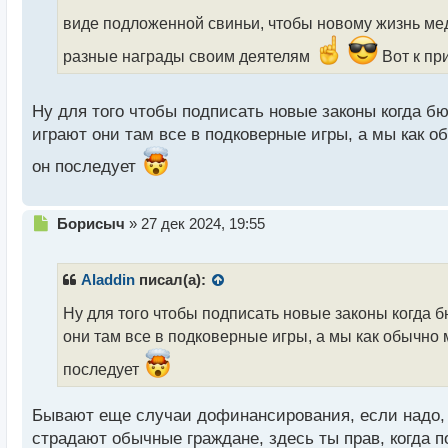
и
виде подложенной свиньи, чтобы новому жизнь ме
т
а
разные награды своим деятелям
Вот к пр
н
н
ы
Ну для того чтобы подписать новые законы когда бю
й
играют они там все в подковерные игры, а мы как 
п
о
он последует
с
т
Н
Борисыч
»
27 дек 2024, 19:55
е
п
р
Aladdin
писал(а):
о
ч
Ну для того чтобы подписать новые законы когда б
и
они там все в подковерные игры, а мы как обычно 
т
а
последует
н
н
Бывают еще случаи дофинансирования, если надо, п
ы
страдают обычные граждане, здесь ты прав, когда 
й