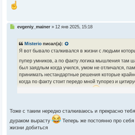
п
о
с
т
Н
evgeniy_mainer
»
12 янв 2025, 15:18
е
п
р
Misterio
писал(а):
о
Я вот бывало сталкивался в жизни с людьми которы
ч
и
пупер умников, а по факту логика мышления там ш
т
был заядлым когда учился, умом не отличался, пам
а
принимать нестандартные решения которые крайне 
н
н
когда по факту стоит передо мной тупорез и цитиру
ы
корчащий из себя не пойми что.
й
п
Без вышки но умнее дипломника.webp
о
с
Тоже с таким нередко сталкиваюсь и прекрасно теб
т
дураком вырасту
Теперь же постоянно про себя 
жизни добиться