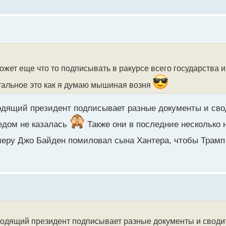
жет еще что то подписывать в ракурсе всего государства и
стальное это как я думаю мышиная возня
ходящий президент подписывает разные документы и св
едом не казалась
Также они в последние несколько 
еру Джо Байден помиловал сына Хантера, чтобы Трамп н
уходящий президент подписывает разные документы и своди