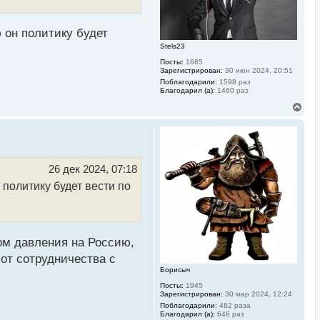
а
ч
а
л
 он политику будет
у
Stels23
Посты:
1685
Зарегистрирован:
30 июн 2024, 20:51
Поблагодарили:
1598 раз
Благодарил (а):
1460 раз
В
е
р
н
у
т
ь
26 дек 2024, 07:18
с
 политику будет вести по
я
к
н
а
ч
а
гом давления на Россию,
л
у
 от сотрудничества с
Борисыч
Посты:
1945
Зарегистрирован:
30 мар 2024, 12:24
Поблагодарили:
482 раза
Благодарил (а):
646 раз