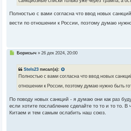
санкциозные списки только уже через Трампа, а о
т
а
н
Полностью с вами согласна что ввод новых санкций 
н
ы
вести по отношении к России, поэтому думаю нуж
й
п
о
с
т
Н
Борисыч
»
26 дек 2024, 20:00
е
п
р
Stels23
писал(а):
о
Полностью с вами согласна что ввод новых санкций
ч
и
отношении к России, поэтому думаю нужно быть г
т
а
По поводу новых санкций - я думаю они как раз буд
н
н
если хотите послабление сделайте то то и то то. В
ы
Китаем и тем самым ослабить наш союз.
й
п
о