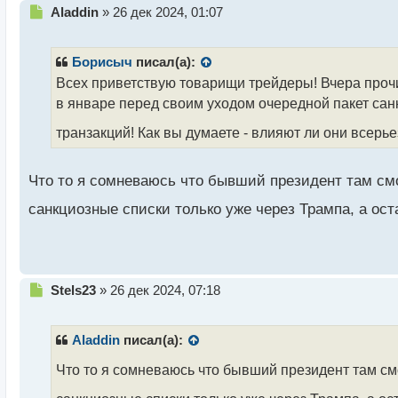
Н
Aladdin
»
26 дек 2024, 01:07
е
п
р
Борисыч
писал(а):
о
Всех приветствую товарищи трейдеры! Вчера проч
ч
в январе перед своим уходом очередной пакет санк
и
т
транзакций! Как вы думаете - влияют ли они всерь
а
н
н
Что то я сомневаюсь что бывший президент там смо
ы
й
санкциозные списки только уже через Трампа, а ос
п
о
с
т
Н
Stels23
»
26 дек 2024, 07:18
е
п
р
Aladdin
писал(а):
о
ч
Что то я сомневаюсь что бывший президент там смо
и