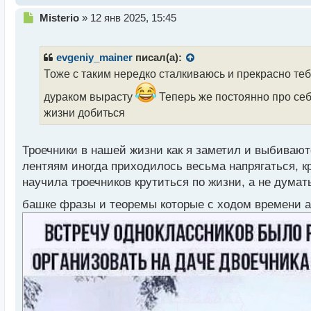
Н
Misterio
»
12 янв 2025, 15:45
е
п
р
evgeniy_mainer
писал(а):
о
Тоже с таким нередко сталкиваюсь и прекрасно теб
ч
и
дураком вырасту
Теперь же постоянно про себя
т
жизни добиться
а
н
н
Троечники в нашей жизни как я заметил и выбивают
ы
лентяям иногда приходилось весьма напрягаться, кр
й
п
научила троечников крутиться по жизни, а не дума
о
башке фразы и теоремы которые с ходом времени 
с
т