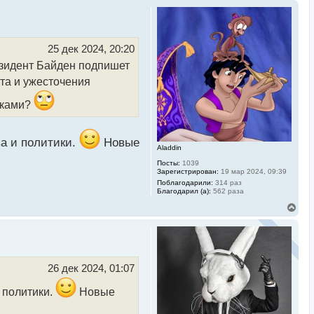
25 дек 2024, 20:20
езидент Байден подпишет
ота и ужесточения
орками?
ва и политики.
Новые
Aladdin
Посты:
1039
Зарегистрирован:
19 мар 2024, 09:39
Поблагодарили:
314 раз
Благодарил (а):
562 раза
В
е
р
н
у
т
ь
26 дек 2024, 01:07
с
я
 политики.
Новые
к
н