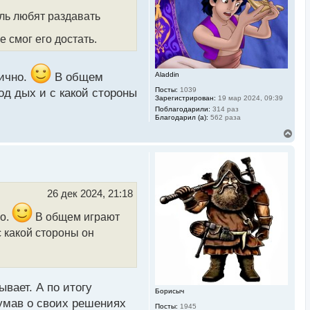
к
н
ль любят раздавать
а
ч
 смог его достать.
а
л
у
гично.
В общем
Aladdin
Посты:
1039
од дых и с какой стороны
Зарегистрирован:
19 мар 2024, 09:39
Поблагодарили:
314 раз
Благодарил (а):
562 раза
В
е
р
н
у
т
ь
26 дек 2024, 21:18
с
я
но.
В общем играют
к
н
 какой стороны он
а
ч
а
л
у
вает. А по итогу
Борисыч
думав о своих решениях
Посты:
1945