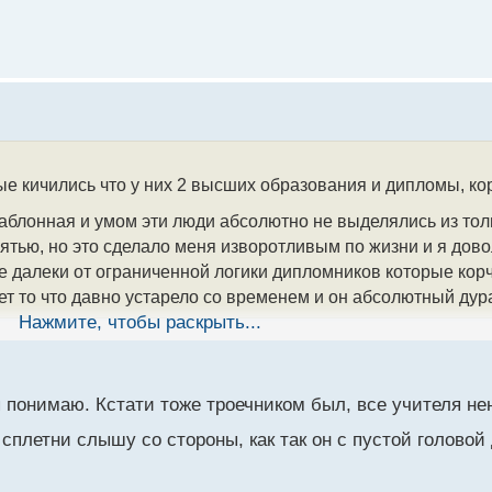
е кичились что у них 2 высших образования и дипломы, ко
аблонная и умом эти люди абсолютно не выделялись из то
ятью, но это сделало меня изворотливым по жизни и я дово
далеки от ограниченной логики дипломников которые корча
ет то что давно устарело со временем и он абсолютный дура
Нажмите, чтобы раскрыть...
я понимаю. Кстати тоже троечником был, все учителя не
сплетни слышу со стороны, как так он с пустой головой 