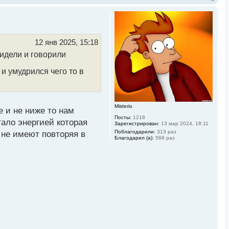
е
р
н
у
т
ь
12 янв 2025, 15:18
с
видели и говорили
я
к
н
 и умудрился чего то в
а
ч
а
л
у
Misterio
е и не ниже то нам
Посты:
1218
тало энергией которая
Зарегистрирован:
13 мар 2024, 18:11
Поблагодарили:
313 раз
 не имеют повторяя в
Благодарил (а):
568 раз