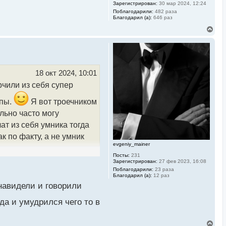
Зарегистрирован:
30 мар 2024, 12:24
Поблагодарили:
482 раза
Благодарил (а):
646 раз
В
е
р
н
у
т
ь
18 окт 2024, 10:01
с
рчили из себя супер
я
к
н
лпы.
Я вот троечником
а
льно часто могу
ч
а
т из себя умника тогда
л
у
к по факту, а не умник
evgeniy_mainer
Посты:
231
Зарегистрирован:
27 фев 2023, 16:08
Поблагодарили:
23 раза
Благодарил (а):
12 раз
навидели и говорили
да и умудрился чего то в
В