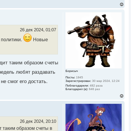
В
е
р
н
у
т
ь
26 дек 2024, 01:07
с
я
 политики.
Новые
к
н
а
ч
а
л
одит таким образом счеты
у
недель любят раздавать
Борисыч
Посты:
1945
е смог его достать.
Зарегистрирован:
30 мар 2024, 12:24
Поблагодарили:
482 раза
Благодарил (а):
646 раз
В
е
р
н
у
т
ь
26 дек 2024, 20:10
с
т таким образом счеты в
я