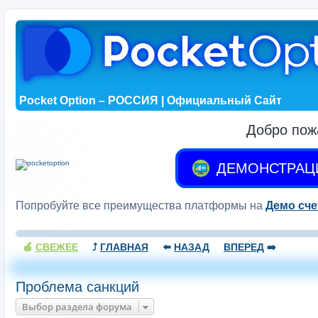
Pocket Option – РОССИЯ | Официальный Сайт
Добро пож
ДЕМОНСТРАЦ
Попробуйте все преимущества платформы на
Демо сче
🍏
СВЕЖЕЕ
⤴️
ГЛАВНАЯ
⬅️
НАЗАД
ВПЕРЕД
➡️
Проблема санкций
Выбор раздела форума