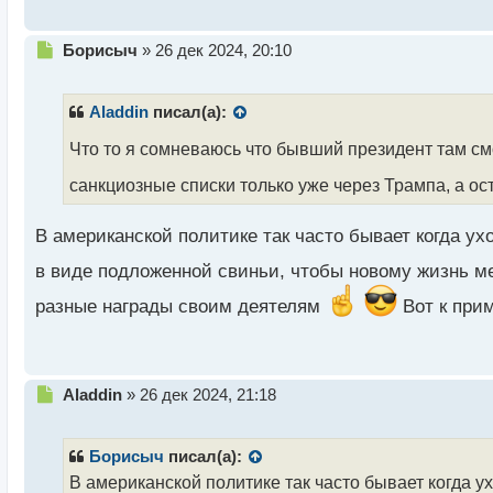
с
т
Н
Борисыч
»
26 дек 2024, 20:10
е
п
р
Aladdin
писал(а):
о
ч
Что то я сомневаюсь что бывший президент там смо
и
санкциозные списки только уже через Трампа, а о
т
а
н
В американской политике так часто бывает когда у
н
ы
в виде подложенной свиньи, чтобы новому жизнь м
й
разные награды своим деятелям
Вот к прим
п
о
с
т
Н
Aladdin
»
26 дек 2024, 21:18
е
п
р
Борисыч
писал(а):
о
В американской политике так часто бывает когда 
ч