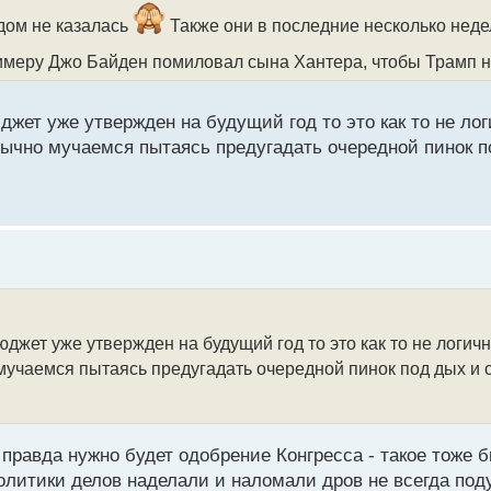
дом не казалась
Также они в последние несколько неде
имеру Джо Байден помиловал сына Хантера, чтобы Трамп не
джет уже утвержден на будущий год то это как то не ло
обычно мучаемся пытаясь предугадать очередной пинок п
юджет уже утвержден на будущий год то это как то не логич
мучаемся пытаясь предугадать очередной пинок под дых и с
равда нужно будет одобрение Конгресса - такое тоже бы
политики делов наделали и наломали дров не всегда по